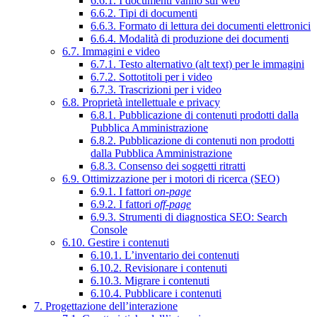
6.6.1. I documenti vanno sul web
6.6.2. Tipi di documenti
6.6.3. Formato di lettura dei documenti elettronici
6.6.4. Modalità di produzione dei documenti
6.7. Immagini e video
6.7.1. Testo alternativo (alt text) per le immagini
6.7.2. Sottotitoli per i video
6.7.3. Trascrizioni per i video
6.8. Proprietà intellettuale e privacy
6.8.1. Pubblicazione di contenuti prodotti dalla
Pubblica Amministrazione
6.8.2. Pubblicazione di contenuti non prodotti
dalla Pubblica Amministrazione
6.8.3. Consenso dei soggetti ritratti
6.9. Ottimizzazione per i motori di ricerca (SEO)
6.9.1. I fattori
on-page
6.9.2. I fattori
off-page
6.9.3. Strumenti di diagnostica SEO: Search
Console
6.10. Gestire i contenuti
6.10.1. L’inventario dei contenuti
6.10.2. Revisionare i contenuti
6.10.3. Migrare i contenuti
6.10.4. Pubblicare i contenuti
7. Progettazione dell’interazione