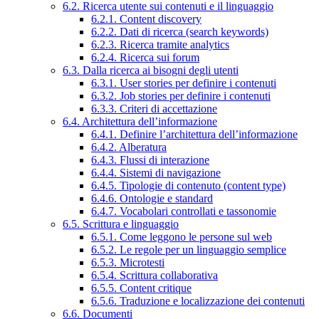
6.2. Ricerca utente sui contenuti e il linguaggio
6.2.1. Content discovery
6.2.2. Dati di ricerca (search keywords)
6.2.3. Ricerca tramite analytics
6.2.4. Ricerca sui forum
6.3. Dalla ricerca ai bisogni degli utenti
6.3.1. User stories per definire i contenuti
6.3.2. Job stories per definire i contenuti
6.3.3. Criteri di accettazione
6.4. Architettura dell’informazione
6.4.1. Definire l’architettura dell’informazione
6.4.2. Alberatura
6.4.3. Flussi di interazione
6.4.4. Sistemi di navigazione
6.4.5. Tipologie di contenuto (content type)
6.4.6. Ontologie e standard
6.4.7. Vocabolari controllati e tassonomie
6.5. Scrittura e linguaggio
6.5.1. Come leggono le persone sul web
6.5.2. Le regole per un linguaggio semplice
6.5.3. Microtesti
6.5.4. Scrittura collaborativa
6.5.5. Content critique
6.5.6. Traduzione e localizzazione dei contenuti
6.6. Documenti