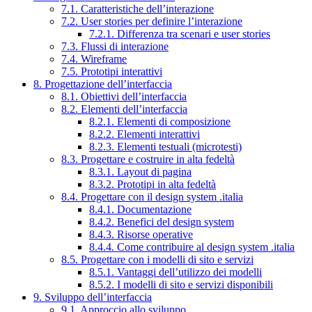
7.1. Caratteristiche dell’interazione
7.2. User stories per definire l’interazione
7.2.1. Differenza tra scenari e user stories
7.3. Flussi di interazione
7.4. Wireframe
7.5. Prototipi interattivi
8. Progettazione dell’interfaccia
8.1. Obiettivi dell’interfaccia
8.2. Elementi dell’interfaccia
8.2.1. Elementi di composizione
8.2.2. Elementi interattivi
8.2.3. Elementi testuali (microtesti)
8.3. Progettare e costruire in alta fedeltà
8.3.1. Layout di pagina
8.3.2. Prototipi in alta fedeltà
8.4. Progettare con il design system .italia
8.4.1. Documentazione
8.4.2. Benefici del design system
8.4.3. Risorse operative
8.4.4. Come contribuire al design system .italia
8.5. Progettare con i modelli di sito e servizi
8.5.1. Vantaggi dell’utilizzo dei modelli
8.5.2. I modelli di sito e servizi disponibili
9. Sviluppo dell’interfaccia
9.1. Approccio allo sviluppo