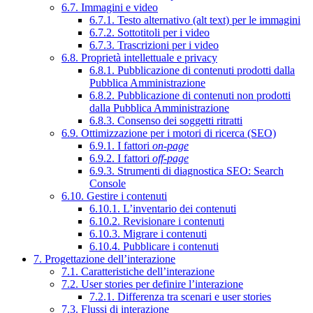
6.7. Immagini e video
6.7.1. Testo alternativo (alt text) per le immagini
6.7.2. Sottotitoli per i video
6.7.3. Trascrizioni per i video
6.8. Proprietà intellettuale e privacy
6.8.1. Pubblicazione di contenuti prodotti dalla
Pubblica Amministrazione
6.8.2. Pubblicazione di contenuti non prodotti
dalla Pubblica Amministrazione
6.8.3. Consenso dei soggetti ritratti
6.9. Ottimizzazione per i motori di ricerca (SEO)
6.9.1. I fattori
on-page
6.9.2. I fattori
off-page
6.9.3. Strumenti di diagnostica SEO: Search
Console
6.10. Gestire i contenuti
6.10.1. L’inventario dei contenuti
6.10.2. Revisionare i contenuti
6.10.3. Migrare i contenuti
6.10.4. Pubblicare i contenuti
7. Progettazione dell’interazione
7.1. Caratteristiche dell’interazione
7.2. User stories per definire l’interazione
7.2.1. Differenza tra scenari e user stories
7.3. Flussi di interazione