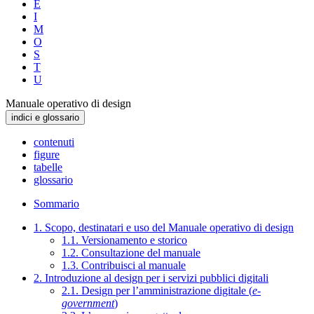
E
I
M
O
S
T
U
Manuale operativo di design
indici e glossario
contenuti
figure
tabelle
glossario
Sommario
1. Scopo, destinatari e uso del Manuale operativo di design
1.1. Versionamento e storico
1.2. Consultazione del manuale
1.3. Contribuisci al manuale
2. Introduzione al design per i servizi pubblici digitali
2.1. Design per l’amministrazione digitale (
e-
government
)