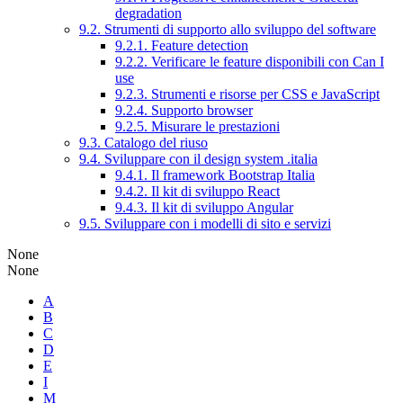
degradation
9.2. Strumenti di supporto allo sviluppo del software
9.2.1. Feature detection
9.2.2. Verificare le feature disponibili con Can I
use
9.2.3. Strumenti e risorse per CSS e JavaScript
9.2.4. Supporto browser
9.2.5. Misurare le prestazioni
9.3. Catalogo del riuso
9.4. Sviluppare con il design system .italia
9.4.1. Il framework Bootstrap Italia
9.4.2. Il kit di sviluppo React
9.4.3. Il kit di sviluppo Angular
9.5. Sviluppare con i modelli di sito e servizi
None
None
A
B
C
D
E
I
M