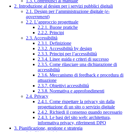
1.3. Contribuisci al manuale
2. Introduzione al design per i servizi pubblici digitali
2.1. Design per l’amministrazione digitale (
e-
government
)
2.2. L’approccio progettuale
2.2.1. Buone pratiche
2.2.2. Principi
2.3. Accessibilità
2.3.1. Definizione
2.3.2. Accessibilità by design
2.3.3. Principi per l’accessibilità
2.3.4. Linee guida e criteri di successo
2.3.5. Come rilasciare una dichiarazione di
accessibilità
2.3.6. Meccanismo di feedback e procedura di
attuazione
2.3.7. Obiettivi accessibilità
2.3.8. Normativa e approfondimenti
2.4. Privacy
2.4.1. Come rispettare la privacy sin dalla
progettazione di un sito o servizio digitale
2.4.2. Richiedi il consenso quando necessario
2.4.3. Le basi del sito web: architettura,
informativa privacy, riferimenti DPO
3. Pianificazione, gestione e strategia