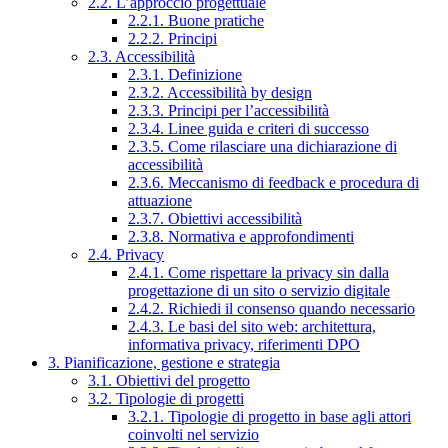
2.2. L’approccio progettuale
2.2.1. Buone pratiche
2.2.2. Principi
2.3. Accessibilità
2.3.1. Definizione
2.3.2. Accessibilità by design
2.3.3. Principi per l’accessibilità
2.3.4. Linee guida e criteri di successo
2.3.5. Come rilasciare una dichiarazione di
accessibilità
2.3.6. Meccanismo di feedback e procedura di
attuazione
2.3.7. Obiettivi accessibilità
2.3.8. Normativa e approfondimenti
2.4. Privacy
2.4.1. Come rispettare la privacy sin dalla
progettazione di un sito o servizio digitale
2.4.2. Richiedi il consenso quando necessario
2.4.3. Le basi del sito web: architettura,
informativa privacy, riferimenti DPO
3. Pianificazione, gestione e strategia
3.1. Obiettivi del progetto
3.2. Tipologie di progetti
3.2.1. Tipologie di progetto in base agli attori
coinvolti nel servizio