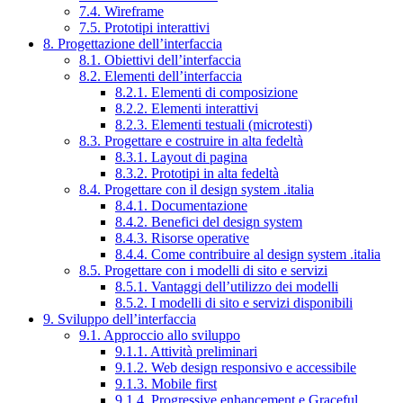
7.4. Wireframe
7.5. Prototipi interattivi
8. Progettazione dell’interfaccia
8.1. Obiettivi dell’interfaccia
8.2. Elementi dell’interfaccia
8.2.1. Elementi di composizione
8.2.2. Elementi interattivi
8.2.3. Elementi testuali (microtesti)
8.3. Progettare e costruire in alta fedeltà
8.3.1. Layout di pagina
8.3.2. Prototipi in alta fedeltà
8.4. Progettare con il design system .italia
8.4.1. Documentazione
8.4.2. Benefici del design system
8.4.3. Risorse operative
8.4.4. Come contribuire al design system .italia
8.5. Progettare con i modelli di sito e servizi
8.5.1. Vantaggi dell’utilizzo dei modelli
8.5.2. I modelli di sito e servizi disponibili
9. Sviluppo dell’interfaccia
9.1. Approccio allo sviluppo
9.1.1. Attività preliminari
9.1.2. Web design responsivo e accessibile
9.1.3. Mobile first
9.1.4. Progressive enhancement e Graceful