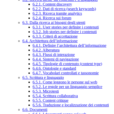
6.2.1. Content discovery
6.2.2. Dati di ricerca (search keywords)
6.2.3. Ricerca tramite analytics
6.2.4. Ricerca sui forum
6.3. Dalla ricerca ai bisogni degli utenti
6.3.1. User stories per definire i contenuti
6.3.2. Job stories per definire i contenuti
6.3.3. Criteri di accettazione
6.4. Architettura dell’informazione
6.4.1. Definire l’architettura dell’informazione
6.4.2. Alberatura
6.4.3. Flussi di interazione
6.4.4. Sistemi di navigazione
6.4.5. Tipologie di contenuto (content type)
6.4.6. Ontologie e standard
6.4.7. Vocabolari controllati e tassonomie
6.5. Scrittura e linguaggio
6.5.1. Come leggono le persone sul web
6.5.2. Le regole per un linguaggio semplice
6.5.3. Microtesti
6.5.4. Scrittura collaborativa
6.5.5. Content critique
6.5.6. Traduzione e localizzazione dei contenuti
6.6. Documenti