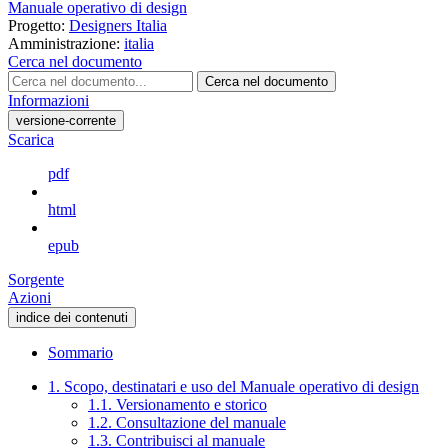
Manuale operativo di design
Progetto:
Designers Italia
Amministrazione:
italia
Cerca nel documento
Cerca nel documento
Informazioni
versione-corrente
Scarica
pdf
html
epub
Sorgente
Azioni
indice dei contenuti
Sommario
1. Scopo, destinatari e uso del Manuale operativo di design
1.1. Versionamento e storico
1.2. Consultazione del manuale
1.3. Contribuisci al manuale