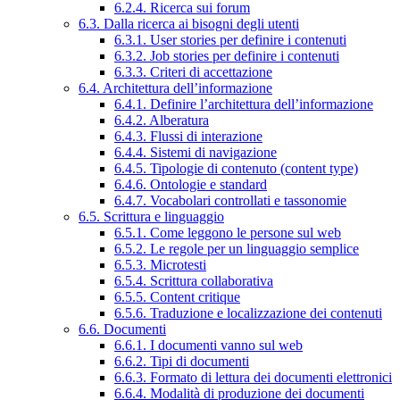
6.2.4. Ricerca sui forum
6.3. Dalla ricerca ai bisogni degli utenti
6.3.1. User stories per definire i contenuti
6.3.2. Job stories per definire i contenuti
6.3.3. Criteri di accettazione
6.4. Architettura dell’informazione
6.4.1. Definire l’architettura dell’informazione
6.4.2. Alberatura
6.4.3. Flussi di interazione
6.4.4. Sistemi di navigazione
6.4.5. Tipologie di contenuto (content type)
6.4.6. Ontologie e standard
6.4.7. Vocabolari controllati e tassonomie
6.5. Scrittura e linguaggio
6.5.1. Come leggono le persone sul web
6.5.2. Le regole per un linguaggio semplice
6.5.3. Microtesti
6.5.4. Scrittura collaborativa
6.5.5. Content critique
6.5.6. Traduzione e localizzazione dei contenuti
6.6. Documenti
6.6.1. I documenti vanno sul web
6.6.2. Tipi di documenti
6.6.3. Formato di lettura dei documenti elettronici
6.6.4. Modalità di produzione dei documenti