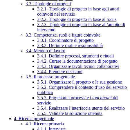
3.2. Tipologie di progetti
3.2.1. Tipologie di progetto in base agli attori
coinvolti nel servizio
3.2.2. Tipologie di progetto in base al focus
3.2.3. Tipologie di progetto in base all’ambito di
intervento
3.3. Competenze, ruoli e figure coinvolte
3.3.1. Coordinatore di progetto
3.3.2. Definire ruoli e responsabilità
3.4. Metodo di lavoro
3.4.1. Definire processi, strumenti e rituali
3.4.2. Curare la documentazione di progetto
3.4.3. Organizzare tavoli tecnici collaborativi
3.4.4. Prendere decisioni
3.5. Il processo progettuale
3.5.1. Organizzare il progetto e la sua gestione
3.5.2. Comprendere il contesto d’uso del servizio
pubblico
3.5.3. Progettare i processi e i
touchpoint
del
servizio
3.5.4. Realizzare l’interfaccia utente del servizio
3.5.5. Validare la soluzione ottenuta
4. Ricerca progettuale
4.1. Ricerca primaria
4.1.1. Interviste