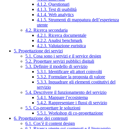
4.1.2. Questionari
4.1.3. Test di usabilità
4.1.4. Web analytics
4.1.5. Strumenti di mappatura dell’esperienza
utente
4.2. Ricerca secondaria
4.2.1. Ricerca documentale
4.2.2. Analisi benchmark
4.2.3. Valutazione euristica
5. Progettazione dei servizi
5.1. Cosa sono i servizi e il service design
5.2. Progettare servizi pubblici digitali
5.3. Definire il modello di servizio
5.3.1. Identificare gli attori coinvolti
5.3.2. Formulare la proposta di valore
5.3.3. Inquadrare gli elementi costitutivi del
servizio
5.4. Descrivere il funzionamento del servizio
5.4.1. Mappare l’ecosistema
5.4.2. Rappresentare i flussi di servizio
5.5. Co-progettare le soluzioni
5.5.1. Workshop di co-progettazione
6. Progettazione dei contenuti
6.1. Cos’è il content design
6.2. Ricerca utente sui contenuti e il linguaggio