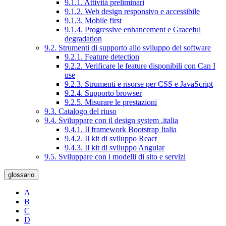
9.1.1. Attività preliminari
9.1.2. Web design responsivo e accessibile
9.1.3. Mobile first
9.1.4. Progressive enhancement e Graceful
degradation
9.2. Strumenti di supporto allo sviluppo del software
9.2.1. Feature detection
9.2.2. Verificare le feature disponibili con Can I
use
9.2.3. Strumenti e risorse per CSS e JavaScript
9.2.4. Supporto browser
9.2.5. Misurare le prestazioni
9.3. Catalogo del riuso
9.4. Sviluppare con il design system .italia
9.4.1. Il framework Bootstrap Italia
9.4.2. Il kit di sviluppo React
9.4.3. Il kit di sviluppo Angular
9.5. Sviluppare con i modelli di sito e servizi
glossario
A
B
C
D