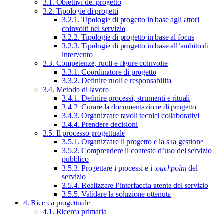
3.1. Obiettivi del progetto
3.2. Tipologie di progetti
3.2.1. Tipologie di progetto in base agli attori
coinvolti nel servizio
3.2.2. Tipologie di progetto in base al focus
3.2.3. Tipologie di progetto in base all’ambito di
intervento
3.3. Competenze, ruoli e figure coinvolte
3.3.1. Coordinatore di progetto
3.3.2. Definire ruoli e responsabilità
3.4. Metodo di lavoro
3.4.1. Definire processi, strumenti e rituali
3.4.2. Curare la documentazione di progetto
3.4.3. Organizzare tavoli tecnici collaborativi
3.4.4. Prendere decisioni
3.5. Il processo progettuale
3.5.1. Organizzare il progetto e la sua gestione
3.5.2. Comprendere il contesto d’uso del servizio
pubblico
3.5.3. Progettare i processi e i
touchpoint
del
servizio
3.5.4. Realizzare l’interfaccia utente del servizio
3.5.5. Validare la soluzione ottenuta
4. Ricerca progettuale
4.1. Ricerca primaria