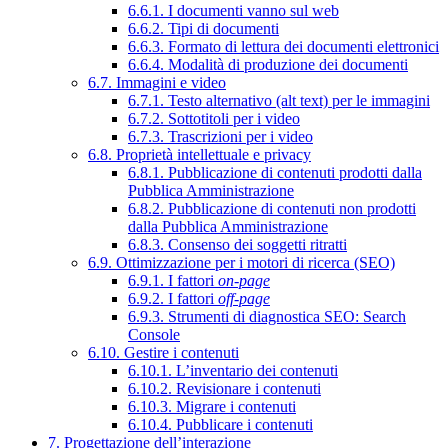
6.6.1. I documenti vanno sul web
6.6.2. Tipi di documenti
6.6.3. Formato di lettura dei documenti elettronici
6.6.4. Modalità di produzione dei documenti
6.7. Immagini e video
6.7.1. Testo alternativo (alt text) per le immagini
6.7.2. Sottotitoli per i video
6.7.3. Trascrizioni per i video
6.8. Proprietà intellettuale e privacy
6.8.1. Pubblicazione di contenuti prodotti dalla
Pubblica Amministrazione
6.8.2. Pubblicazione di contenuti non prodotti
dalla Pubblica Amministrazione
6.8.3. Consenso dei soggetti ritratti
6.9. Ottimizzazione per i motori di ricerca (SEO)
6.9.1. I fattori
on-page
6.9.2. I fattori
off-page
6.9.3. Strumenti di diagnostica SEO: Search
Console
6.10. Gestire i contenuti
6.10.1. L’inventario dei contenuti
6.10.2. Revisionare i contenuti
6.10.3. Migrare i contenuti
6.10.4. Pubblicare i contenuti
7. Progettazione dell’interazione