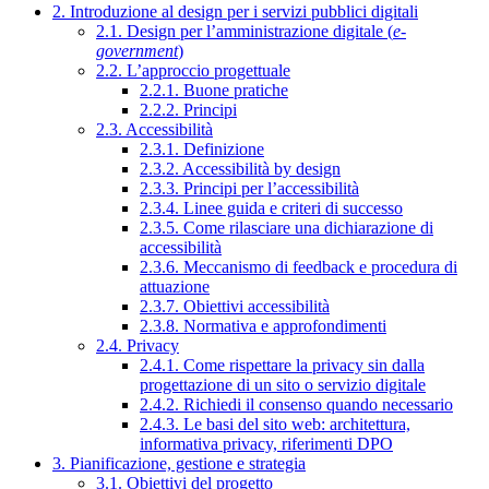
2. Introduzione al design per i servizi pubblici digitali
2.1. Design per l’amministrazione digitale (
e-
government
)
2.2. L’approccio progettuale
2.2.1. Buone pratiche
2.2.2. Principi
2.3. Accessibilità
2.3.1. Definizione
2.3.2. Accessibilità by design
2.3.3. Principi per l’accessibilità
2.3.4. Linee guida e criteri di successo
2.3.5. Come rilasciare una dichiarazione di
accessibilità
2.3.6. Meccanismo di feedback e procedura di
attuazione
2.3.7. Obiettivi accessibilità
2.3.8. Normativa e approfondimenti
2.4. Privacy
2.4.1. Come rispettare la privacy sin dalla
progettazione di un sito o servizio digitale
2.4.2. Richiedi il consenso quando necessario
2.4.3. Le basi del sito web: architettura,
informativa privacy, riferimenti DPO
3. Pianificazione, gestione e strategia
3.1. Obiettivi del progetto