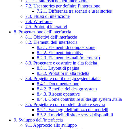
7.1. Caratteristiche dell’interazione
7.2. User stories per definire l’interazione
7.2.1. Differenza tra scenari e user stories
7.3. Flussi di interazione
7.4. Wireframe
7.5. Prototipi interattivi
8. Progettazione dell’interfaccia
8.1. Obiettivi dell’interfaccia
8.2. Elementi dell’interfaccia
8.2.1. Elementi di composizione
8.2.2. Elementi interattivi
8.2.3. Elementi testuali (microtesti)
8.3. Progettare e costruire in alta fedeltà
8.3.1. Layout di pagina
8.3.2. Prototipi in alta fedeltà
8.4. Progettare con il design system .italia
8.4.1. Documentazione
8.4.2. Benefici del design system
8.4.3. Risorse operative
8.4.4. Come contribuire al design system .italia
8.5. Progettare con i modelli di sito e servizi
8.5.1. Vantaggi dell’utilizzo dei modelli
8.5.2. I modelli di sito e servizi disponibili
9. Sviluppo dell’interfaccia
9.1. Approccio allo sviluppo