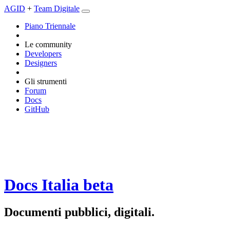
AGID
+
Team Digitale
Piano Triennale
Le community
Developers
Designers
Gli strumenti
Forum
Docs
GitHub
Docs Italia
beta
Documenti pubblici, digitali.