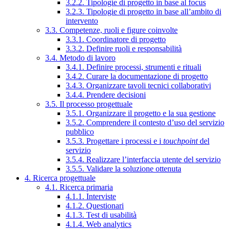
3.2.2. Tipologie di progetto in base al focus
3.2.3. Tipologie di progetto in base all’ambito di
intervento
3.3. Competenze, ruoli e figure coinvolte
3.3.1. Coordinatore di progetto
3.3.2. Definire ruoli e responsabilità
3.4. Metodo di lavoro
3.4.1. Definire processi, strumenti e rituali
3.4.2. Curare la documentazione di progetto
3.4.3. Organizzare tavoli tecnici collaborativi
3.4.4. Prendere decisioni
3.5. Il processo progettuale
3.5.1. Organizzare il progetto e la sua gestione
3.5.2. Comprendere il contesto d’uso del servizio
pubblico
3.5.3. Progettare i processi e i
touchpoint
del
servizio
3.5.4. Realizzare l’interfaccia utente del servizio
3.5.5. Validare la soluzione ottenuta
4. Ricerca progettuale
4.1. Ricerca primaria
4.1.1. Interviste
4.1.2. Questionari
4.1.3. Test di usabilità
4.1.4. Web analytics