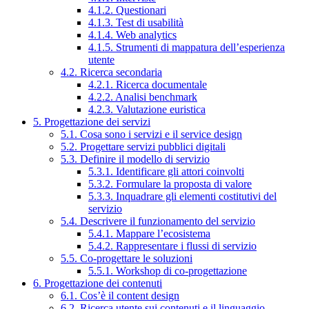
4.1.2. Questionari
4.1.3. Test di usabilità
4.1.4. Web analytics
4.1.5. Strumenti di mappatura dell’esperienza
utente
4.2. Ricerca secondaria
4.2.1. Ricerca documentale
4.2.2. Analisi benchmark
4.2.3. Valutazione euristica
5. Progettazione dei servizi
5.1. Cosa sono i servizi e il service design
5.2. Progettare servizi pubblici digitali
5.3. Definire il modello di servizio
5.3.1. Identificare gli attori coinvolti
5.3.2. Formulare la proposta di valore
5.3.3. Inquadrare gli elementi costitutivi del
servizio
5.4. Descrivere il funzionamento del servizio
5.4.1. Mappare l’ecosistema
5.4.2. Rappresentare i flussi di servizio
5.5. Co-progettare le soluzioni
5.5.1. Workshop di co-progettazione
6. Progettazione dei contenuti
6.1. Cos’è il content design
6.2. Ricerca utente sui contenuti e il linguaggio