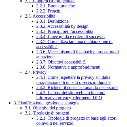
2.2. L’approccio progettuale
2.2.1. Buone pratiche
2.2.2. Principi
2.3. Accessibilità
2.3.1. Definizione
2.3.2. Accessibilità by design
2.3.3. Principi per l’accessibilità
2.3.4. Linee guida e criteri di successo
2.3.5. Come rilasciare una dichiarazione di
accessibilità
2.3.6. Meccanismo di feedback e procedura di
attuazione
2.3.7. Obiettivi accessibilità
2.3.8. Normativa e approfondimenti
2.4. Privacy
2.4.1. Come rispettare la privacy sin dalla
progettazione di un sito o servizio digitale
2.4.2. Richiedi il consenso quando necessario
2.4.3. Le basi del sito web: architettura,
informativa privacy, riferimenti DPO
3. Pianificazione, gestione e strategia
3.1. Obiettivi del progetto
3.2. Tipologie di progetti
3.2.1. Tipologie di progetto in base agli attori
coinvolti nel servizio