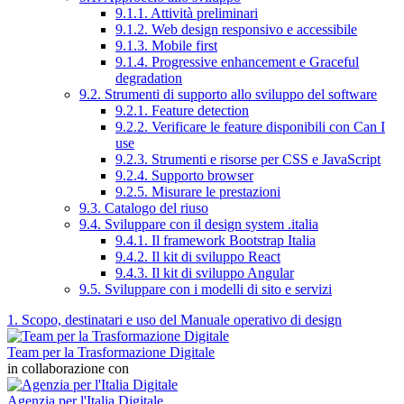
9.1.1. Attività preliminari
9.1.2. Web design responsivo e accessibile
9.1.3. Mobile first
9.1.4. Progressive enhancement e Graceful
degradation
9.2. Strumenti di supporto allo sviluppo del software
9.2.1. Feature detection
9.2.2. Verificare le feature disponibili con Can I
use
9.2.3. Strumenti e risorse per CSS e JavaScript
9.2.4. Supporto browser
9.2.5. Misurare le prestazioni
9.3. Catalogo del riuso
9.4. Sviluppare con il design system .italia
9.4.1. Il framework Bootstrap Italia
9.4.2. Il kit di sviluppo React
9.4.3. Il kit di sviluppo Angular
9.5. Sviluppare con i modelli di sito e servizi
1. Scopo, destinatari e uso del Manuale operativo di design
Team per la Trasformazione Digitale
in collaborazione con
Agenzia per l'Italia Digitale