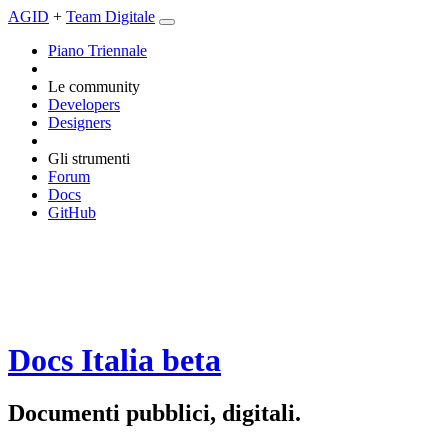
AGID
+
Team Digitale
Piano Triennale
Le community
Developers
Designers
Gli strumenti
Forum
Docs
GitHub
Docs Italia
beta
Documenti pubblici, digitali.