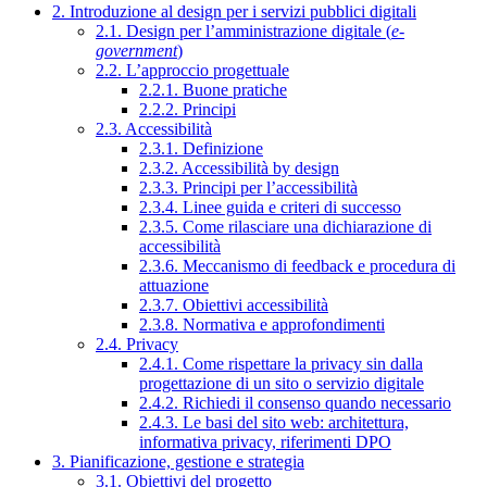
2. Introduzione al design per i servizi pubblici digitali
2.1. Design per l’amministrazione digitale (
e-
government
)
2.2. L’approccio progettuale
2.2.1. Buone pratiche
2.2.2. Principi
2.3. Accessibilità
2.3.1. Definizione
2.3.2. Accessibilità by design
2.3.3. Principi per l’accessibilità
2.3.4. Linee guida e criteri di successo
2.3.5. Come rilasciare una dichiarazione di
accessibilità
2.3.6. Meccanismo di feedback e procedura di
attuazione
2.3.7. Obiettivi accessibilità
2.3.8. Normativa e approfondimenti
2.4. Privacy
2.4.1. Come rispettare la privacy sin dalla
progettazione di un sito o servizio digitale
2.4.2. Richiedi il consenso quando necessario
2.4.3. Le basi del sito web: architettura,
informativa privacy, riferimenti DPO
3. Pianificazione, gestione e strategia
3.1. Obiettivi del progetto