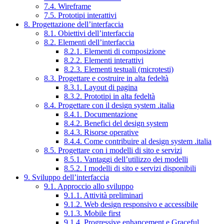
7.4. Wireframe
7.5. Prototipi interattivi
8. Progettazione dell’interfaccia
8.1. Obiettivi dell’interfaccia
8.2. Elementi dell’interfaccia
8.2.1. Elementi di composizione
8.2.2. Elementi interattivi
8.2.3. Elementi testuali (microtesti)
8.3. Progettare e costruire in alta fedeltà
8.3.1. Layout di pagina
8.3.2. Prototipi in alta fedeltà
8.4. Progettare con il design system .italia
8.4.1. Documentazione
8.4.2. Benefici del design system
8.4.3. Risorse operative
8.4.4. Come contribuire al design system .italia
8.5. Progettare con i modelli di sito e servizi
8.5.1. Vantaggi dell’utilizzo dei modelli
8.5.2. I modelli di sito e servizi disponibili
9. Sviluppo dell’interfaccia
9.1. Approccio allo sviluppo
9.1.1. Attività preliminari
9.1.2. Web design responsivo e accessibile
9.1.3. Mobile first
9.1.4. Progressive enhancement e Graceful