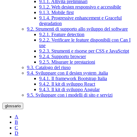
9.1.1. Attività preliminari
9.1.2. Web design responsivo e accessibile
9.1.3. Mobile first
9.1.4. Progressive enhancement e Graceful
degradation
9.2. Strumenti di supporto allo sviluppo del software
9.2.1. Feature detection
9.2.2. Verificare le feature disponibili con Can I
use
9.2.3. Strumenti e risorse per CSS e JavaScript
9.2.4. Supporto browser
9.2.5. Misurare le prestazioni
9.3. Catalogo del riuso
9.4. Sviluppare con il design system .italia
9.4.1. Il framework Bootstrap Italia
9.4.2. Il kit di sviluppo React
9.4.3. Il kit di sviluppo Angular
9.5. Sviluppare con i modelli di sito e servizi
glossario
A
B
C
D