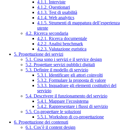
4.1.1. Interviste
4.1.2. Questionari
4.1.3. Test di usabilità
4.1.4. Web analytics
4.1.5. Strumenti di mappatura dell’esperienza
utente
4.2. Ricerca secondaria
4.2.1. Ricerca documentale
4.2.2. Analisi benchmark
4.2.3. Valutazione euristica
5. Progettazione dei servizi
5.1. Cosa sono i servizi e il service design
5.2. Progettare servizi pubblici digitali
5.3. Definire il modello di servizio
5.3.1. Identificare gli attori coinvolti
5.3.2. Formulare la proposta di valore
5.3.3. Inquadrare gli elementi costitutivi del
servizio
5.4. Descrivere il funzionamento del servizio
5.4.1. Mappare l’ecosistema
5.4.2. Rappresentare i flussi di servizio
5.5. Co-progettare le soluzioni
5.5.1. Workshop di co-progettazione
6. Progettazione dei contenuti
6.1. Cos’è il content design