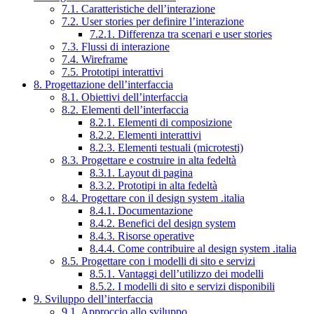
7.1. Caratteristiche dell’interazione
7.2. User stories per definire l’interazione
7.2.1. Differenza tra scenari e user stories
7.3. Flussi di interazione
7.4. Wireframe
7.5. Prototipi interattivi
8. Progettazione dell’interfaccia
8.1. Obiettivi dell’interfaccia
8.2. Elementi dell’interfaccia
8.2.1. Elementi di composizione
8.2.2. Elementi interattivi
8.2.3. Elementi testuali (microtesti)
8.3. Progettare e costruire in alta fedeltà
8.3.1. Layout di pagina
8.3.2. Prototipi in alta fedeltà
8.4. Progettare con il design system .italia
8.4.1. Documentazione
8.4.2. Benefici del design system
8.4.3. Risorse operative
8.4.4. Come contribuire al design system .italia
8.5. Progettare con i modelli di sito e servizi
8.5.1. Vantaggi dell’utilizzo dei modelli
8.5.2. I modelli di sito e servizi disponibili
9. Sviluppo dell’interfaccia
9.1. Approccio allo sviluppo