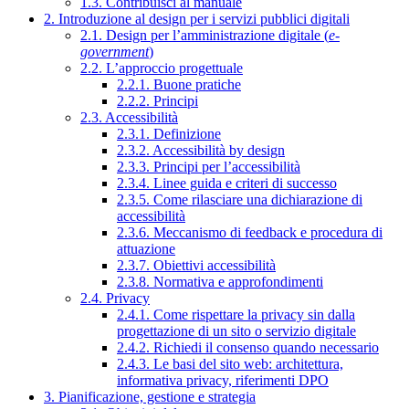
1.3. Contribuisci al manuale
2. Introduzione al design per i servizi pubblici digitali
2.1. Design per l’amministrazione digitale (
e-
government
)
2.2. L’approccio progettuale
2.2.1. Buone pratiche
2.2.2. Principi
2.3. Accessibilità
2.3.1. Definizione
2.3.2. Accessibilità by design
2.3.3. Principi per l’accessibilità
2.3.4. Linee guida e criteri di successo
2.3.5. Come rilasciare una dichiarazione di
accessibilità
2.3.6. Meccanismo di feedback e procedura di
attuazione
2.3.7. Obiettivi accessibilità
2.3.8. Normativa e approfondimenti
2.4. Privacy
2.4.1. Come rispettare la privacy sin dalla
progettazione di un sito o servizio digitale
2.4.2. Richiedi il consenso quando necessario
2.4.3. Le basi del sito web: architettura,
informativa privacy, riferimenti DPO
3. Pianificazione, gestione e strategia