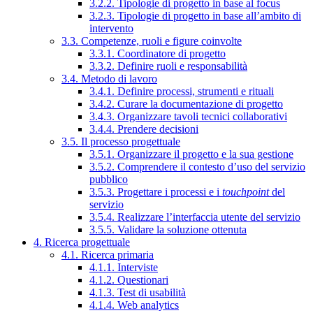
3.2.2. Tipologie di progetto in base al focus
3.2.3. Tipologie di progetto in base all’ambito di
intervento
3.3. Competenze, ruoli e figure coinvolte
3.3.1. Coordinatore di progetto
3.3.2. Definire ruoli e responsabilità
3.4. Metodo di lavoro
3.4.1. Definire processi, strumenti e rituali
3.4.2. Curare la documentazione di progetto
3.4.3. Organizzare tavoli tecnici collaborativi
3.4.4. Prendere decisioni
3.5. Il processo progettuale
3.5.1. Organizzare il progetto e la sua gestione
3.5.2. Comprendere il contesto d’uso del servizio
pubblico
3.5.3. Progettare i processi e i
touchpoint
del
servizio
3.5.4. Realizzare l’interfaccia utente del servizio
3.5.5. Validare la soluzione ottenuta
4. Ricerca progettuale
4.1. Ricerca primaria
4.1.1. Interviste
4.1.2. Questionari
4.1.3. Test di usabilità
4.1.4. Web analytics