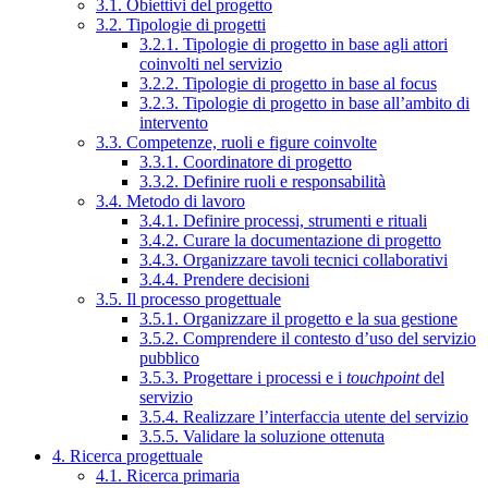
3.1. Obiettivi del progetto
3.2. Tipologie di progetti
3.2.1. Tipologie di progetto in base agli attori
coinvolti nel servizio
3.2.2. Tipologie di progetto in base al focus
3.2.3. Tipologie di progetto in base all’ambito di
intervento
3.3. Competenze, ruoli e figure coinvolte
3.3.1. Coordinatore di progetto
3.3.2. Definire ruoli e responsabilità
3.4. Metodo di lavoro
3.4.1. Definire processi, strumenti e rituali
3.4.2. Curare la documentazione di progetto
3.4.3. Organizzare tavoli tecnici collaborativi
3.4.4. Prendere decisioni
3.5. Il processo progettuale
3.5.1. Organizzare il progetto e la sua gestione
3.5.2. Comprendere il contesto d’uso del servizio
pubblico
3.5.3. Progettare i processi e i
touchpoint
del
servizio
3.5.4. Realizzare l’interfaccia utente del servizio
3.5.5. Validare la soluzione ottenuta
4. Ricerca progettuale
4.1. Ricerca primaria