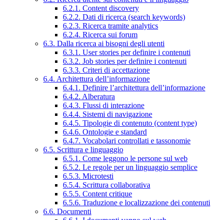
6.2.1. Content discovery
6.2.2. Dati di ricerca (search keywords)
6.2.3. Ricerca tramite analytics
6.2.4. Ricerca sui forum
6.3. Dalla ricerca ai bisogni degli utenti
6.3.1. User stories per definire i contenuti
6.3.2. Job stories per definire i contenuti
6.3.3. Criteri di accettazione
6.4. Architettura dell’informazione
6.4.1. Definire l’architettura dell’informazione
6.4.2. Alberatura
6.4.3. Flussi di interazione
6.4.4. Sistemi di navigazione
6.4.5. Tipologie di contenuto (content type)
6.4.6. Ontologie e standard
6.4.7. Vocabolari controllati e tassonomie
6.5. Scrittura e linguaggio
6.5.1. Come leggono le persone sul web
6.5.2. Le regole per un linguaggio semplice
6.5.3. Microtesti
6.5.4. Scrittura collaborativa
6.5.5. Content critique
6.5.6. Traduzione e localizzazione dei contenuti
6.6. Documenti