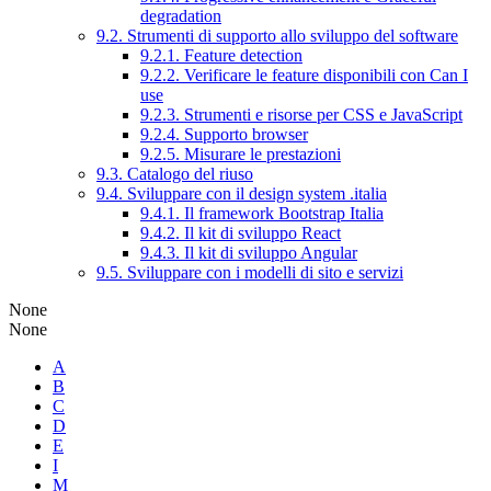
degradation
9.2. Strumenti di supporto allo sviluppo del software
9.2.1. Feature detection
9.2.2. Verificare le feature disponibili con Can I
use
9.2.3. Strumenti e risorse per CSS e JavaScript
9.2.4. Supporto browser
9.2.5. Misurare le prestazioni
9.3. Catalogo del riuso
9.4. Sviluppare con il design system .italia
9.4.1. Il framework Bootstrap Italia
9.4.2. Il kit di sviluppo React
9.4.3. Il kit di sviluppo Angular
9.5. Sviluppare con i modelli di sito e servizi
None
None
A
B
C
D
E
I
M