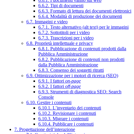
6.6.1. I documenti vanno sul web
6.6.2. Tipi di documenti
6.6.3. Formato di lettura dei documenti elettronici
6.6.4. Modalità di produzione dei documenti
6.7. Immagini e video
6.7.1. Testo alternativo (alt text) per le immagini
6.7.2. Sottotitoli per i video
6.7.3. Trascrizioni per i video
6.8. Proprietà intellettuale e privacy
6.8.1. Pubblicazione di contenuti prodotti dalla
Pubblica Amministrazione
6.8.2. Pubblicazione di contenuti non prodotti
dalla Pubblica Amministrazione
6.8.3. Consenso dei soggetti ritratti
6.9. Ottimizzazione per i motori di ricerca (SEO)
6.9.1. I fattori
on-page
6.9.2. I fattori
off-page
6.9.3. Strumenti di diagnostica SEO: Search
Console
6.10. Gestire i contenuti
6.10.1. L’inventario dei contenuti
6.10.2. Revisionare i contenuti
6.10.3. Migrare i contenuti
6.10.4. Pubblicare i contenuti
7. Progettazione dell’interazione