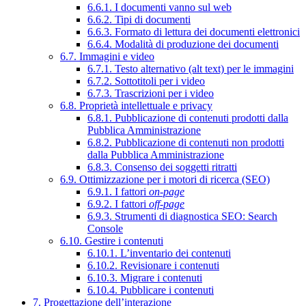
6.6.1. I documenti vanno sul web
6.6.2. Tipi di documenti
6.6.3. Formato di lettura dei documenti elettronici
6.6.4. Modalità di produzione dei documenti
6.7. Immagini e video
6.7.1. Testo alternativo (alt text) per le immagini
6.7.2. Sottotitoli per i video
6.7.3. Trascrizioni per i video
6.8. Proprietà intellettuale e privacy
6.8.1. Pubblicazione di contenuti prodotti dalla
Pubblica Amministrazione
6.8.2. Pubblicazione di contenuti non prodotti
dalla Pubblica Amministrazione
6.8.3. Consenso dei soggetti ritratti
6.9. Ottimizzazione per i motori di ricerca (SEO)
6.9.1. I fattori
on-page
6.9.2. I fattori
off-page
6.9.3. Strumenti di diagnostica SEO: Search
Console
6.10. Gestire i contenuti
6.10.1. L’inventario dei contenuti
6.10.2. Revisionare i contenuti
6.10.3. Migrare i contenuti
6.10.4. Pubblicare i contenuti
7. Progettazione dell’interazione