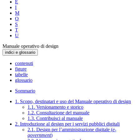
E
I
M
O
S
T
U
Manuale operativo di design
indici e glossario
contenuti
figure
tabelle
glossario
Sommario
1. Scopo, destinatari e uso del Manuale operativo di design
1.1. Versionamento e storico
1.2. Consultazione del manuale
1.3. Contribuisci al manuale
2. Introduzione al design per i servizi pubblici digitali
2.1. Design per l’amministrazione digitale (
e-
government
)