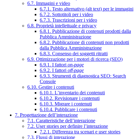
6.7. Immagini e video
6.7.1. Testo alternativo (alt text) per le immagini
6.7.2. Sottotitoli per i video
6.7.3. Trascrizioni per i video
6.8. Proprietà intellettuale e privacy
6.8.1. Pubblicazione di contenuti prodotti dalla
Pubblica Amministrazione
6.8.2. Pubblicazione di contenuti non prodotti
dalla Pubblica Amministrazione
6.8.3. Consenso dei soggetti ritratti
6.9. Ottimizzazione per i motori di ricerca (SEO)
6.9.1. I fattori
on-page
6.9.2. I fattori
off-page
6.9.3. Strumenti di diagnostica SEO: Search
Console
6.10. Gestire i contenuti
6.10.1. L’inventario dei contenuti
6.10.2. Revisionare i contenuti
6.10.3. Migrare i contenuti
6.10.4. Pubblicare i contenuti
7. Progettazione dell’interazione
7.1. Caratteristiche dell’interazione
7.2. User stories per definire l’interazione
7.2.1. Differenza tra scenari e user stories
7.3. Flussi di interazione