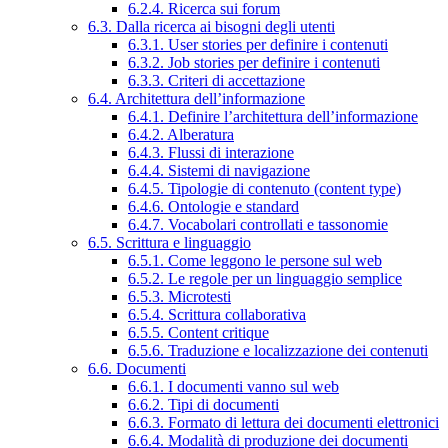
6.2.4. Ricerca sui forum
6.3. Dalla ricerca ai bisogni degli utenti
6.3.1. User stories per definire i contenuti
6.3.2. Job stories per definire i contenuti
6.3.3. Criteri di accettazione
6.4. Architettura dell’informazione
6.4.1. Definire l’architettura dell’informazione
6.4.2. Alberatura
6.4.3. Flussi di interazione
6.4.4. Sistemi di navigazione
6.4.5. Tipologie di contenuto (content type)
6.4.6. Ontologie e standard
6.4.7. Vocabolari controllati e tassonomie
6.5. Scrittura e linguaggio
6.5.1. Come leggono le persone sul web
6.5.2. Le regole per un linguaggio semplice
6.5.3. Microtesti
6.5.4. Scrittura collaborativa
6.5.5. Content critique
6.5.6. Traduzione e localizzazione dei contenuti
6.6. Documenti
6.6.1. I documenti vanno sul web
6.6.2. Tipi di documenti
6.6.3. Formato di lettura dei documenti elettronici
6.6.4. Modalità di produzione dei documenti