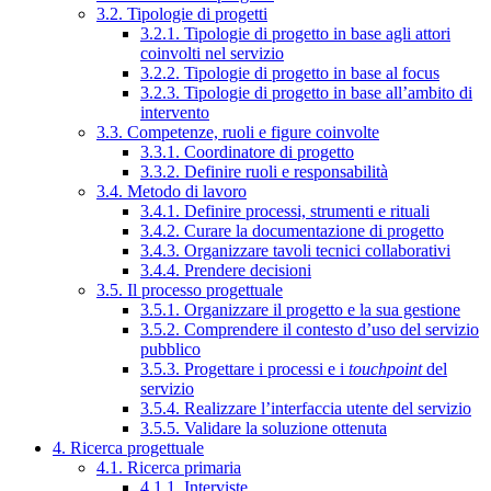
3.2. Tipologie di progetti
3.2.1. Tipologie di progetto in base agli attori
coinvolti nel servizio
3.2.2. Tipologie di progetto in base al focus
3.2.3. Tipologie di progetto in base all’ambito di
intervento
3.3. Competenze, ruoli e figure coinvolte
3.3.1. Coordinatore di progetto
3.3.2. Definire ruoli e responsabilità
3.4. Metodo di lavoro
3.4.1. Definire processi, strumenti e rituali
3.4.2. Curare la documentazione di progetto
3.4.3. Organizzare tavoli tecnici collaborativi
3.4.4. Prendere decisioni
3.5. Il processo progettuale
3.5.1. Organizzare il progetto e la sua gestione
3.5.2. Comprendere il contesto d’uso del servizio
pubblico
3.5.3. Progettare i processi e i
touchpoint
del
servizio
3.5.4. Realizzare l’interfaccia utente del servizio
3.5.5. Validare la soluzione ottenuta
4. Ricerca progettuale
4.1. Ricerca primaria
4.1.1. Interviste