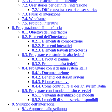
7.1. Caratteristiche dell’interazione
7.2. User stories per definire l’interazione
7.2.1. Differenza tra scenari e user stories
7.3. Flussi di interazione
7.4. Wireframe
7.5. Prototipi interattivi
8. Progettazione dell’interfaccia
8.1. Obiettivi dell’interfaccia
8.2. Elementi dell’interfaccia
8.2.1. Elementi di composizione
8.2.2. Elementi interattivi
8.2.3. Elementi testuali (microtesti)
8.3. Progettare e costruire in alta fedeltà
8.3.1. Layout di pagina
8.3.2. Prototipi in alta fedeltà
8.4. Progettare con il design system .italia
8.4.1. Documentazione
8.4.2. Benefici del design system
8.4.3. Risorse operative
8.4.4. Come contribuire al design system .italia
8.5. Progettare con i modelli di sito e servizi
8.5.1. Vantaggi dell’utilizzo dei modelli
8.5.2. I modelli di sito e servizi disponibili
9. Sviluppo dell’interfaccia
9.1. Approccio allo sviluppo