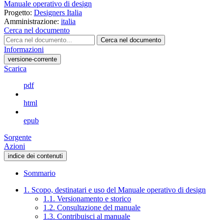
Manuale operativo di design
Progetto:
Designers Italia
Amministrazione:
italia
Cerca nel documento
Cerca nel documento
Informazioni
versione-corrente
Scarica
pdf
html
epub
Sorgente
Azioni
indice dei contenuti
Sommario
1. Scopo, destinatari e uso del Manuale operativo di design
1.1. Versionamento e storico
1.2. Consultazione del manuale
1.3. Contribuisci al manuale