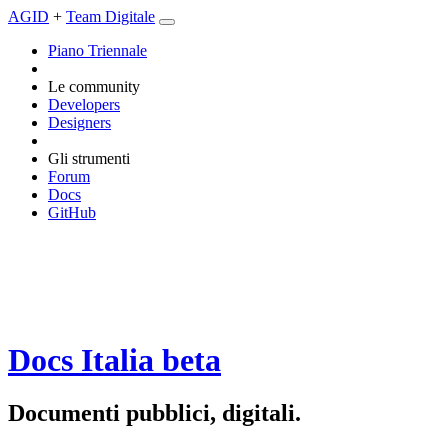
AGID
+
Team Digitale
Piano Triennale
Le community
Developers
Designers
Gli strumenti
Forum
Docs
GitHub
Docs Italia
beta
Documenti pubblici, digitali.