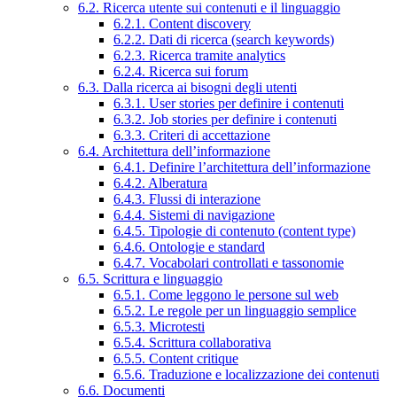
6.2. Ricerca utente sui contenuti e il linguaggio
6.2.1. Content discovery
6.2.2. Dati di ricerca (search keywords)
6.2.3. Ricerca tramite analytics
6.2.4. Ricerca sui forum
6.3. Dalla ricerca ai bisogni degli utenti
6.3.1. User stories per definire i contenuti
6.3.2. Job stories per definire i contenuti
6.3.3. Criteri di accettazione
6.4. Architettura dell’informazione
6.4.1. Definire l’architettura dell’informazione
6.4.2. Alberatura
6.4.3. Flussi di interazione
6.4.4. Sistemi di navigazione
6.4.5. Tipologie di contenuto (content type)
6.4.6. Ontologie e standard
6.4.7. Vocabolari controllati e tassonomie
6.5. Scrittura e linguaggio
6.5.1. Come leggono le persone sul web
6.5.2. Le regole per un linguaggio semplice
6.5.3. Microtesti
6.5.4. Scrittura collaborativa
6.5.5. Content critique
6.5.6. Traduzione e localizzazione dei contenuti
6.6. Documenti