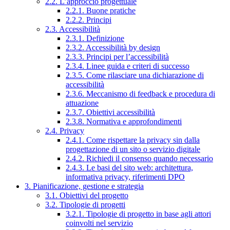
2.2. L’approccio progettuale
2.2.1. Buone pratiche
2.2.2. Principi
2.3. Accessibilità
2.3.1. Definizione
2.3.2. Accessibilità by design
2.3.3. Principi per l’accessibilità
2.3.4. Linee guida e criteri di successo
2.3.5. Come rilasciare una dichiarazione di
accessibilità
2.3.6. Meccanismo di feedback e procedura di
attuazione
2.3.7. Obiettivi accessibilità
2.3.8. Normativa e approfondimenti
2.4. Privacy
2.4.1. Come rispettare la privacy sin dalla
progettazione di un sito o servizio digitale
2.4.2. Richiedi il consenso quando necessario
2.4.3. Le basi del sito web: architettura,
informativa privacy, riferimenti DPO
3. Pianificazione, gestione e strategia
3.1. Obiettivi del progetto
3.2. Tipologie di progetti
3.2.1. Tipologie di progetto in base agli attori
coinvolti nel servizio