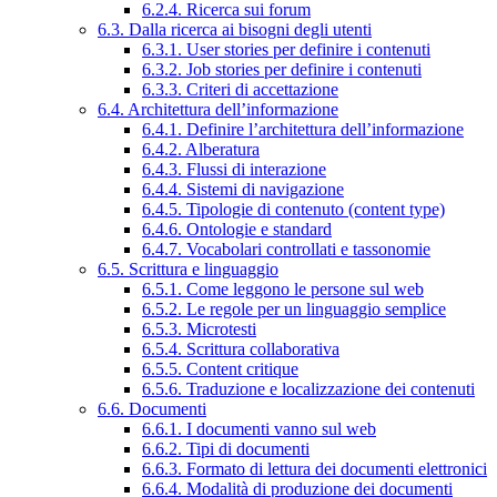
6.2.4. Ricerca sui forum
6.3. Dalla ricerca ai bisogni degli utenti
6.3.1. User stories per definire i contenuti
6.3.2. Job stories per definire i contenuti
6.3.3. Criteri di accettazione
6.4. Architettura dell’informazione
6.4.1. Definire l’architettura dell’informazione
6.4.2. Alberatura
6.4.3. Flussi di interazione
6.4.4. Sistemi di navigazione
6.4.5. Tipologie di contenuto (content type)
6.4.6. Ontologie e standard
6.4.7. Vocabolari controllati e tassonomie
6.5. Scrittura e linguaggio
6.5.1. Come leggono le persone sul web
6.5.2. Le regole per un linguaggio semplice
6.5.3. Microtesti
6.5.4. Scrittura collaborativa
6.5.5. Content critique
6.5.6. Traduzione e localizzazione dei contenuti
6.6. Documenti
6.6.1. I documenti vanno sul web
6.6.2. Tipi di documenti
6.6.3. Formato di lettura dei documenti elettronici
6.6.4. Modalità di produzione dei documenti