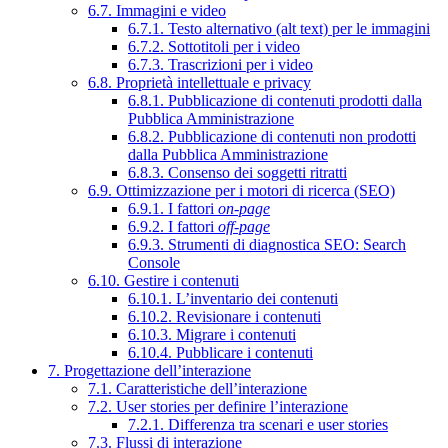
6.7. Immagini e video
6.7.1. Testo alternativo (alt text) per le immagini
6.7.2. Sottotitoli per i video
6.7.3. Trascrizioni per i video
6.8. Proprietà intellettuale e privacy
6.8.1. Pubblicazione di contenuti prodotti dalla
Pubblica Amministrazione
6.8.2. Pubblicazione di contenuti non prodotti
dalla Pubblica Amministrazione
6.8.3. Consenso dei soggetti ritratti
6.9. Ottimizzazione per i motori di ricerca (SEO)
6.9.1. I fattori
on-page
6.9.2. I fattori
off-page
6.9.3. Strumenti di diagnostica SEO: Search
Console
6.10. Gestire i contenuti
6.10.1. L’inventario dei contenuti
6.10.2. Revisionare i contenuti
6.10.3. Migrare i contenuti
6.10.4. Pubblicare i contenuti
7. Progettazione dell’interazione
7.1. Caratteristiche dell’interazione
7.2. User stories per definire l’interazione
7.2.1. Differenza tra scenari e user stories
7.3. Flussi di interazione