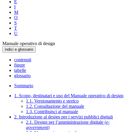
E
I
M
O
S
T
U
Manuale operativo di design
indici e glossario
contenuti
figure
tabelle
glossario
Sommario
1. Scopo, destinatari e uso del Manuale operativo di design
1.1. Versionamento e storico
1.2. Consultazione del manuale
1.3. Contribuisci al manuale
2. Introduzione al design per i servizi pubblici digitali
2.1. Design per l’amministrazione digitale (
e-
government
)