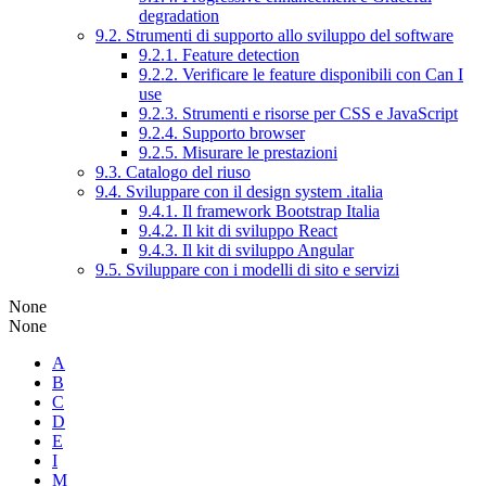
degradation
9.2. Strumenti di supporto allo sviluppo del software
9.2.1. Feature detection
9.2.2. Verificare le feature disponibili con Can I
use
9.2.3. Strumenti e risorse per CSS e JavaScript
9.2.4. Supporto browser
9.2.5. Misurare le prestazioni
9.3. Catalogo del riuso
9.4. Sviluppare con il design system .italia
9.4.1. Il framework Bootstrap Italia
9.4.2. Il kit di sviluppo React
9.4.3. Il kit di sviluppo Angular
9.5. Sviluppare con i modelli di sito e servizi
None
None
A
B
C
D
E
I
M