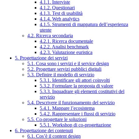
4.1.1. Interviste
4.1.2. Questionari
4.1.3. Test di usabilità
4.1.4. Web analytics
4.1.5. Strumenti di mappatura dell’esperienza
utente
4.2. Ricerca secondaria
4.2.1. Ricerca documentale
4.2.2. Analisi benchmark
4.2.3. Valutazione euristica
5. Progettazione dei servizi
5.1. Cosa sono i servizi e il service design
5.2. Progettare servizi pubblici digitali
5.3. Definire il modello di servizio
5.3.1. Identificare gli attori coinvolti
5.3.2. Formulare la proposta di valore
5.3.3. Inquadrare gli elementi costitutivi del
servizio
5.4. Descrivere il funzionamento del servizio
5.4.1. Mappare l’ecosistema
5.4.2. Rappresentare i flussi di servizio
5.5. Co-progettare le soluzioni
5.5.1. Workshop di co-progettazione
6. Progettazione dei contenuti
6.1. Cos’è il content design