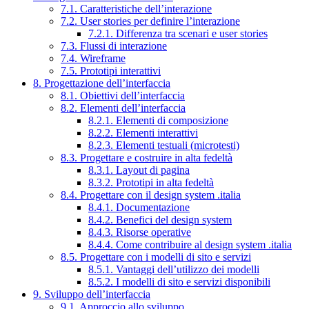
7.1. Caratteristiche dell’interazione
7.2. User stories per definire l’interazione
7.2.1. Differenza tra scenari e user stories
7.3. Flussi di interazione
7.4. Wireframe
7.5. Prototipi interattivi
8. Progettazione dell’interfaccia
8.1. Obiettivi dell’interfaccia
8.2. Elementi dell’interfaccia
8.2.1. Elementi di composizione
8.2.2. Elementi interattivi
8.2.3. Elementi testuali (microtesti)
8.3. Progettare e costruire in alta fedeltà
8.3.1. Layout di pagina
8.3.2. Prototipi in alta fedeltà
8.4. Progettare con il design system .italia
8.4.1. Documentazione
8.4.2. Benefici del design system
8.4.3. Risorse operative
8.4.4. Come contribuire al design system .italia
8.5. Progettare con i modelli di sito e servizi
8.5.1. Vantaggi dell’utilizzo dei modelli
8.5.2. I modelli di sito e servizi disponibili
9. Sviluppo dell’interfaccia
9.1. Approccio allo sviluppo