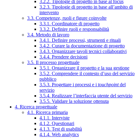
3.2.2. Tipologie di progetto in base al focus
3.2.3. Tipologie di progetto in base all’ambito di
intervento
3.3. Competenze, ruoli e figure coinvolte
3.3.1. Coordinatore di progetto
3.3.2. Definire ruoli e responsabilità
3.4. Metodo di lavoro
3.4.1. Definire processi, strumenti e rituali
3.4.2. Curare la documentazione di progetto
3.4.3. Organizzare tavoli tecnici collaborativi
3.4.4. Prendere decisioni
3.5. Il processo progettuale
3.5.1. Organizzare il progetto e la sua gestione
3.5.2. Comprendere il contesto d’uso del servizio
pubblico
3.5.3. Progettare i processi e i
touchpoint
del
servizio
3.5.4. Realizzare l’interfaccia utente del servizio
3.5.5. Validare la soluzione ottenuta
4. Ricerca progettuale
4.1. Ricerca primaria
4.1.1. Interviste
4.1.2. Questionari
4.1.3. Test di usabilità
4.1.4. Web analytics