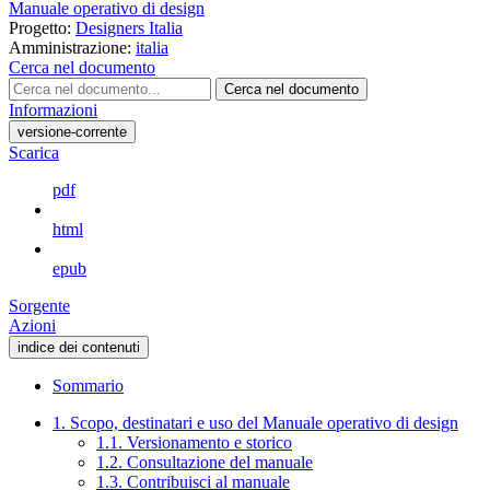
Manuale operativo di design
Progetto:
Designers Italia
Amministrazione:
italia
Cerca nel documento
Cerca nel documento
Informazioni
versione-corrente
Scarica
pdf
html
epub
Sorgente
Azioni
indice dei contenuti
Sommario
1. Scopo, destinatari e uso del Manuale operativo di design
1.1. Versionamento e storico
1.2. Consultazione del manuale
1.3. Contribuisci al manuale