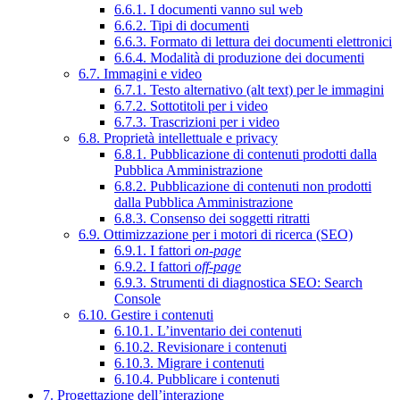
6.6.1. I documenti vanno sul web
6.6.2. Tipi di documenti
6.6.3. Formato di lettura dei documenti elettronici
6.6.4. Modalità di produzione dei documenti
6.7. Immagini e video
6.7.1. Testo alternativo (alt text) per le immagini
6.7.2. Sottotitoli per i video
6.7.3. Trascrizioni per i video
6.8. Proprietà intellettuale e privacy
6.8.1. Pubblicazione di contenuti prodotti dalla
Pubblica Amministrazione
6.8.2. Pubblicazione di contenuti non prodotti
dalla Pubblica Amministrazione
6.8.3. Consenso dei soggetti ritratti
6.9. Ottimizzazione per i motori di ricerca (SEO)
6.9.1. I fattori
on-page
6.9.2. I fattori
off-page
6.9.3. Strumenti di diagnostica SEO: Search
Console
6.10. Gestire i contenuti
6.10.1. L’inventario dei contenuti
6.10.2. Revisionare i contenuti
6.10.3. Migrare i contenuti
6.10.4. Pubblicare i contenuti
7. Progettazione dell’interazione