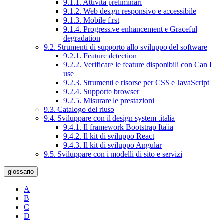
9.1.1. Attività preliminari
9.1.2. Web design responsivo e accessibile
9.1.3. Mobile first
9.1.4. Progressive enhancement e Graceful
degradation
9.2. Strumenti di supporto allo sviluppo del software
9.2.1. Feature detection
9.2.2. Verificare le feature disponibili con Can I
use
9.2.3. Strumenti e risorse per CSS e JavaScript
9.2.4. Supporto browser
9.2.5. Misurare le prestazioni
9.3. Catalogo del riuso
9.4. Sviluppare con il design system .italia
9.4.1. Il framework Bootstrap Italia
9.4.2. Il kit di sviluppo React
9.4.3. Il kit di sviluppo Angular
9.5. Sviluppare con i modelli di sito e servizi
glossario
A
B
C
D