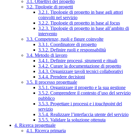
3.1. Obiettivi del progetto
3.2. Tipologie di progetti
3.2.1. Tipologie di progetto in base agli attori
coinvolti nel servizio
3.2.2. Tipologie di progetto in base al focus
3.2.3. Tipologie di progetto in base all’ambito di
intervento
3.3. Competenze, ruoli e figure coinvolte
3.3.1. Coordinatore di progetto
3.3.2. Definire ruoli e responsabilità
3.4. Metodo di lavoro
3.4.1. Definire processi, strumenti e rituali
3.4.2. Curare la documentazione di progetto
3.4.3. Organizzare tavoli tecnici collaborativi
3.4.4. Prendere decisioni
3.5. Il processo progettuale
3.5.1. Organizzare il progetto e la sua gestione
3.5.2. Comprendere il contesto d’uso del servizio
pubblico
3.5.3. Progettare i processi e i
touchpoint
del
servizio
3.5.4. Realizzare l’interfaccia utente del servizio
3.5.5. Validare la soluzione ottenuta
4. Ricerca progettuale
4.1. Ricerca primaria