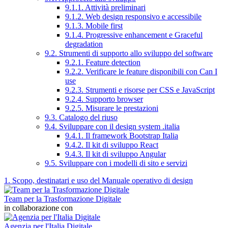
9.1.1. Attività preliminari
9.1.2. Web design responsivo e accessibile
9.1.3. Mobile first
9.1.4. Progressive enhancement e Graceful
degradation
9.2. Strumenti di supporto allo sviluppo del software
9.2.1. Feature detection
9.2.2. Verificare le feature disponibili con Can I
use
9.2.3. Strumenti e risorse per CSS e JavaScript
9.2.4. Supporto browser
9.2.5. Misurare le prestazioni
9.3. Catalogo del riuso
9.4. Sviluppare con il design system .italia
9.4.1. Il framework Bootstrap Italia
9.4.2. Il kit di sviluppo React
9.4.3. Il kit di sviluppo Angular
9.5. Sviluppare con i modelli di sito e servizi
1. Scopo, destinatari e uso del Manuale operativo di design
Team per la Trasformazione Digitale
in collaborazione con
Agenzia per l'Italia Digitale