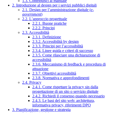
1.3. Contribuisci al manuale
2. Introduzione al design per i servizi pubblici digitali
2.1. Design per l’amministrazione digitale (
e-
government
)
2.2. L’approccio progettuale
2.2.1. Buone pratiche
2.2.2. Principi
2.3. Accessibilità
2.3.1. Definizione
2.3.2. Accessibilità by design
2.3.3. Principi per l’accessibilità
2.3.4. Linee guida e criteri di successo
2.3.5. Come rilasciare una dichiarazione di
accessibilità
2.3.6. Meccanismo di feedback e procedura di
attuazione
2.3.7. Obiettivi accessibilità
2.3.8. Normativa e approfondimenti
2.4. Privacy
2.4.1. Come rispettare la privacy sin dalla
progettazione di un sito o servizio digitale
2.4.2. Richiedi il consenso quando necessario
2.4.3. Le basi del sito web: architettura,
informativa privacy, riferimenti DPO
3. Pianificazione, gestione e strategia