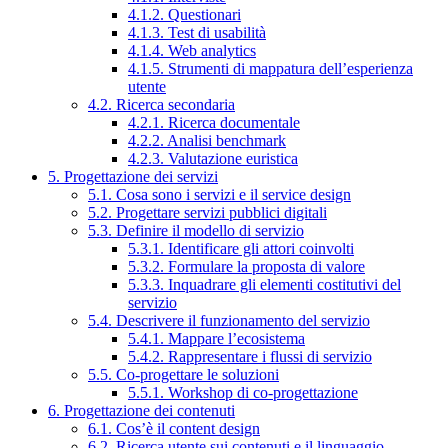
4.1.2. Questionari
4.1.3. Test di usabilità
4.1.4. Web analytics
4.1.5. Strumenti di mappatura dell’esperienza
utente
4.2. Ricerca secondaria
4.2.1. Ricerca documentale
4.2.2. Analisi benchmark
4.2.3. Valutazione euristica
5. Progettazione dei servizi
5.1. Cosa sono i servizi e il service design
5.2. Progettare servizi pubblici digitali
5.3. Definire il modello di servizio
5.3.1. Identificare gli attori coinvolti
5.3.2. Formulare la proposta di valore
5.3.3. Inquadrare gli elementi costitutivi del
servizio
5.4. Descrivere il funzionamento del servizio
5.4.1. Mappare l’ecosistema
5.4.2. Rappresentare i flussi di servizio
5.5. Co-progettare le soluzioni
5.5.1. Workshop di co-progettazione
6. Progettazione dei contenuti
6.1. Cos’è il content design
6.2. Ricerca utente sui contenuti e il linguaggio