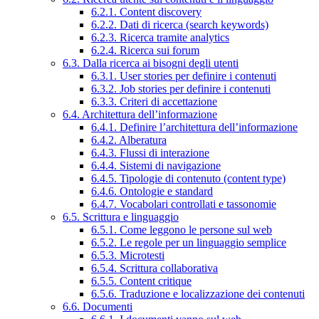
6.2.1. Content discovery
6.2.2. Dati di ricerca (search keywords)
6.2.3. Ricerca tramite analytics
6.2.4. Ricerca sui forum
6.3. Dalla ricerca ai bisogni degli utenti
6.3.1. User stories per definire i contenuti
6.3.2. Job stories per definire i contenuti
6.3.3. Criteri di accettazione
6.4. Architettura dell’informazione
6.4.1. Definire l’architettura dell’informazione
6.4.2. Alberatura
6.4.3. Flussi di interazione
6.4.4. Sistemi di navigazione
6.4.5. Tipologie di contenuto (content type)
6.4.6. Ontologie e standard
6.4.7. Vocabolari controllati e tassonomie
6.5. Scrittura e linguaggio
6.5.1. Come leggono le persone sul web
6.5.2. Le regole per un linguaggio semplice
6.5.3. Microtesti
6.5.4. Scrittura collaborativa
6.5.5. Content critique
6.5.6. Traduzione e localizzazione dei contenuti
6.6. Documenti