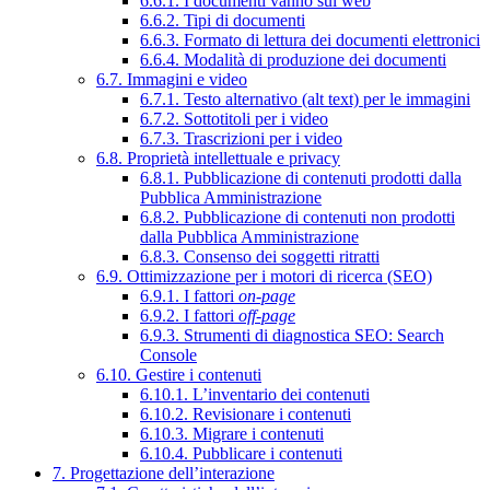
6.6.1. I documenti vanno sul web
6.6.2. Tipi di documenti
6.6.3. Formato di lettura dei documenti elettronici
6.6.4. Modalità di produzione dei documenti
6.7. Immagini e video
6.7.1. Testo alternativo (alt text) per le immagini
6.7.2. Sottotitoli per i video
6.7.3. Trascrizioni per i video
6.8. Proprietà intellettuale e privacy
6.8.1. Pubblicazione di contenuti prodotti dalla
Pubblica Amministrazione
6.8.2. Pubblicazione di contenuti non prodotti
dalla Pubblica Amministrazione
6.8.3. Consenso dei soggetti ritratti
6.9. Ottimizzazione per i motori di ricerca (SEO)
6.9.1. I fattori
on-page
6.9.2. I fattori
off-page
6.9.3. Strumenti di diagnostica SEO: Search
Console
6.10. Gestire i contenuti
6.10.1. L’inventario dei contenuti
6.10.2. Revisionare i contenuti
6.10.3. Migrare i contenuti
6.10.4. Pubblicare i contenuti
7. Progettazione dell’interazione