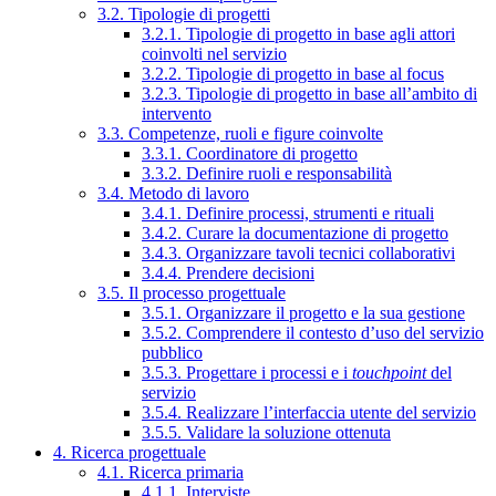
3.2. Tipologie di progetti
3.2.1. Tipologie di progetto in base agli attori
coinvolti nel servizio
3.2.2. Tipologie di progetto in base al focus
3.2.3. Tipologie di progetto in base all’ambito di
intervento
3.3. Competenze, ruoli e figure coinvolte
3.3.1. Coordinatore di progetto
3.3.2. Definire ruoli e responsabilità
3.4. Metodo di lavoro
3.4.1. Definire processi, strumenti e rituali
3.4.2. Curare la documentazione di progetto
3.4.3. Organizzare tavoli tecnici collaborativi
3.4.4. Prendere decisioni
3.5. Il processo progettuale
3.5.1. Organizzare il progetto e la sua gestione
3.5.2. Comprendere il contesto d’uso del servizio
pubblico
3.5.3. Progettare i processi e i
touchpoint
del
servizio
3.5.4. Realizzare l’interfaccia utente del servizio
3.5.5. Validare la soluzione ottenuta
4. Ricerca progettuale
4.1. Ricerca primaria
4.1.1. Interviste