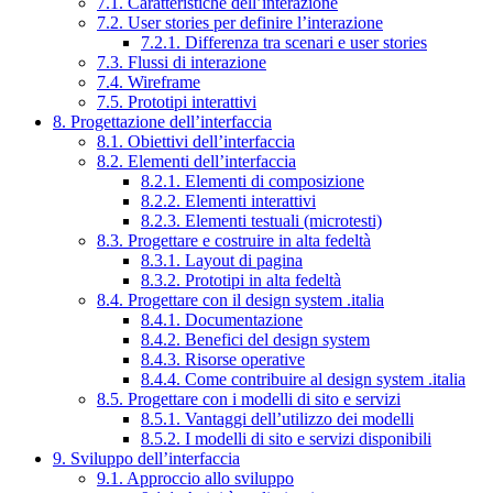
7.1. Caratteristiche dell’interazione
7.2. User stories per definire l’interazione
7.2.1. Differenza tra scenari e user stories
7.3. Flussi di interazione
7.4. Wireframe
7.5. Prototipi interattivi
8. Progettazione dell’interfaccia
8.1. Obiettivi dell’interfaccia
8.2. Elementi dell’interfaccia
8.2.1. Elementi di composizione
8.2.2. Elementi interattivi
8.2.3. Elementi testuali (microtesti)
8.3. Progettare e costruire in alta fedeltà
8.3.1. Layout di pagina
8.3.2. Prototipi in alta fedeltà
8.4. Progettare con il design system .italia
8.4.1. Documentazione
8.4.2. Benefici del design system
8.4.3. Risorse operative
8.4.4. Come contribuire al design system .italia
8.5. Progettare con i modelli di sito e servizi
8.5.1. Vantaggi dell’utilizzo dei modelli
8.5.2. I modelli di sito e servizi disponibili
9. Sviluppo dell’interfaccia
9.1. Approccio allo sviluppo