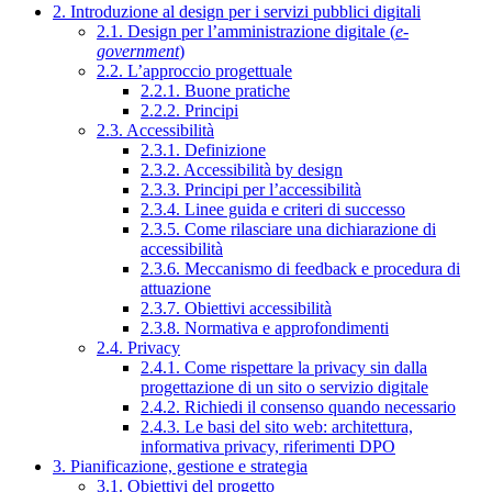
2. Introduzione al design per i servizi pubblici digitali
2.1. Design per l’amministrazione digitale (
e-
government
)
2.2. L’approccio progettuale
2.2.1. Buone pratiche
2.2.2. Principi
2.3. Accessibilità
2.3.1. Definizione
2.3.2. Accessibilità by design
2.3.3. Principi per l’accessibilità
2.3.4. Linee guida e criteri di successo
2.3.5. Come rilasciare una dichiarazione di
accessibilità
2.3.6. Meccanismo di feedback e procedura di
attuazione
2.3.7. Obiettivi accessibilità
2.3.8. Normativa e approfondimenti
2.4. Privacy
2.4.1. Come rispettare la privacy sin dalla
progettazione di un sito o servizio digitale
2.4.2. Richiedi il consenso quando necessario
2.4.3. Le basi del sito web: architettura,
informativa privacy, riferimenti DPO
3. Pianificazione, gestione e strategia
3.1. Obiettivi del progetto