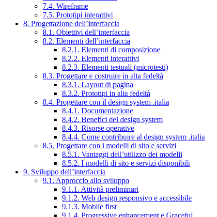
7.4. Wireframe
7.5. Prototipi interattivi
8. Progettazione dell’interfaccia
8.1. Obiettivi dell’interfaccia
8.2. Elementi dell’interfaccia
8.2.1. Elementi di composizione
8.2.2. Elementi interattivi
8.2.3. Elementi testuali (microtesti)
8.3. Progettare e costruire in alta fedeltà
8.3.1. Layout di pagina
8.3.2. Prototipi in alta fedeltà
8.4. Progettare con il design system .italia
8.4.1. Documentazione
8.4.2. Benefici del design system
8.4.3. Risorse operative
8.4.4. Come contribuire al design system .italia
8.5. Progettare con i modelli di sito e servizi
8.5.1. Vantaggi dell’utilizzo dei modelli
8.5.2. I modelli di sito e servizi disponibili
9. Sviluppo dell’interfaccia
9.1. Approccio allo sviluppo
9.1.1. Attività preliminari
9.1.2. Web design responsivo e accessibile
9.1.3. Mobile first
9.1.4. Progressive enhancement e Graceful