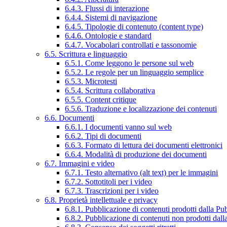
6.4.3. Flussi di interazione
6.4.4. Sistemi di navigazione
6.4.5. Tipologie di contenuto (content type)
6.4.6. Ontologie e standard
6.4.7. Vocabolari controllati e tassonomie
6.5. Scrittura e linguaggio
6.5.1. Come leggono le persone sul web
6.5.2. Le regole per un linguaggio semplice
6.5.3. Microtesti
6.5.4. Scrittura collaborativa
6.5.5. Content critique
6.5.6. Traduzione e localizzazione dei contenuti
6.6. Documenti
6.6.1. I documenti vanno sul web
6.6.2. Tipi di documenti
6.6.3. Formato di lettura dei documenti elettronici
6.6.4. Modalità di produzione dei documenti
6.7. Immagini e video
6.7.1. Testo alternativo (alt text) per le immagini
6.7.2. Sottotitoli per i video
6.7.3. Trascrizioni per i video
6.8. Proprietà intellettuale e privacy
6.8.1. Pubblicazione di contenuti prodotti dalla P
6.8.2. Pubblicazione di contenuti non prodotti dal