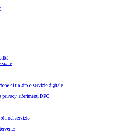
)
ilità
azione
ione di un sito o servizio digitale
va privacy, riferimenti DPO
olti nel servizio
ntervento