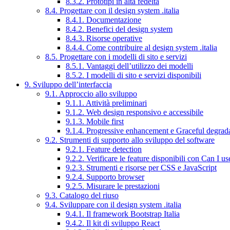
8.3.2. Prototipi in alta fedeltà
8.4. Progettare con il design system .italia
8.4.1. Documentazione
8.4.2. Benefici del design system
8.4.3. Risorse operative
8.4.4. Come contribuire al design system .italia
8.5. Progettare con i modelli di sito e servizi
8.5.1. Vantaggi dell’utilizzo dei modelli
8.5.2. I modelli di sito e servizi disponibili
9. Sviluppo dell’interfaccia
9.1. Approccio allo sviluppo
9.1.1. Attività preliminari
9.1.2. Web design responsivo e accessibile
9.1.3. Mobile first
9.1.4. Progressive enhancement e Graceful degrad
9.2. Strumenti di supporto allo sviluppo del software
9.2.1. Feature detection
9.2.2. Verificare le feature disponibili con Can I us
9.2.3. Strumenti e risorse per CSS e JavaScript
9.2.4. Supporto browser
9.2.5. Misurare le prestazioni
9.3. Catalogo del riuso
9.4. Sviluppare con il design system .italia
9.4.1. Il framework Bootstrap Italia
9.4.2. Il kit di sviluppo React