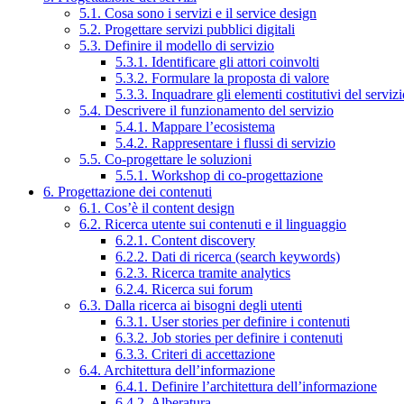
5.1. Cosa sono i servizi e il service design
5.2. Progettare servizi pubblici digitali
5.3. Definire il modello di servizio
5.3.1. Identificare gli attori coinvolti
5.3.2. Formulare la proposta di valore
5.3.3. Inquadrare gli elementi costitutivi del serviz
5.4. Descrivere il funzionamento del servizio
5.4.1. Mappare l’ecosistema
5.4.2. Rappresentare i flussi di servizio
5.5. Co-progettare le soluzioni
5.5.1. Workshop di co-progettazione
6. Progettazione dei contenuti
6.1. Cos’è il content design
6.2. Ricerca utente sui contenuti e il linguaggio
6.2.1. Content discovery
6.2.2. Dati di ricerca (search keywords)
6.2.3. Ricerca tramite analytics
6.2.4. Ricerca sui forum
6.3. Dalla ricerca ai bisogni degli utenti
6.3.1. User stories per definire i contenuti
6.3.2. Job stories per definire i contenuti
6.3.3. Criteri di accettazione
6.4. Architettura dell’informazione
6.4.1. Definire l’architettura dell’informazione
6.4.2. Alberatura