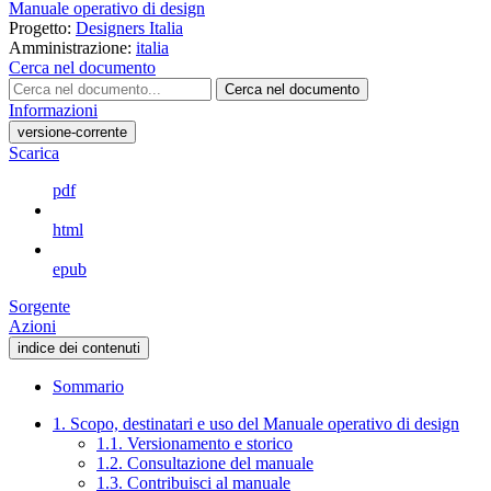
Manuale operativo di design
Progetto:
Designers Italia
Amministrazione:
italia
Cerca nel documento
Cerca nel documento
Informazioni
versione-corrente
Scarica
pdf
html
epub
Sorgente
Azioni
indice dei contenuti
Sommario
1. Scopo, destinatari e uso del Manuale operativo di design
1.1. Versionamento e storico
1.2. Consultazione del manuale
1.3. Contribuisci al manuale