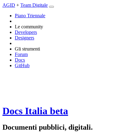
AGID
+
Team Digitale
Piano Triennale
Le community
Developers
Designers
Gli strumenti
Forum
Docs
GitHub
Docs Italia
beta
Documenti pubblici, digitali.