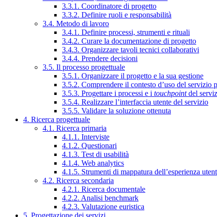
3.3.1. Coordinatore di progetto
3.3.2. Definire ruoli e responsabilità
3.4. Metodo di lavoro
3.4.1. Definire processi, strumenti e rituali
3.4.2. Curare la documentazione di progetto
3.4.3. Organizzare tavoli tecnici collaborativi
3.4.4. Prendere decisioni
3.5. Il processo progettuale
3.5.1. Organizzare il progetto e la sua gestione
3.5.2. Comprendere il contesto d’uso del servizio 
3.5.3. Progettare i processi e i
touchpoint
del servi
3.5.4. Realizzare l’interfaccia utente del servizio
3.5.5. Validare la soluzione ottenuta
4. Ricerca progettuale
4.1. Ricerca primaria
4.1.1. Interviste
4.1.2. Questionari
4.1.3. Test di usabilità
4.1.4. Web analytics
4.1.5. Strumenti di mappatura dell’esperienza uten
4.2. Ricerca secondaria
4.2.1. Ricerca documentale
4.2.2. Analisi benchmark
4.2.3. Valutazione euristica
5. Progettazione dei servizi