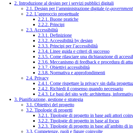
2. Introduzione al design per i servizi pubblici digitali
2.1. Design per l’amministrazione digitale (
e-government
2.2. L’approccio progettuale
2.2.1. Buone pratiche
2.2.2. Principi
2.3. Accessibilità
2.3.1. Definizione
2.3.2. Accessibilità by design
2.3.3. Principi per l’accessibilità
2.3.4. Linee guida e criteri di successo
2.3.5. Come rilasciare una dichiarazione di accessib
2.3.6. Meccanismo di feedback e procedura di attu
2.3.7. Obiettivi accessibilità
2.3.8. Normativa e approfondimenti
2.4. Privacy
2.4.1. Come rispettare la privacy sin dalla progettaz
2.4.2. Richiedi il consenso quando necessario
2.4.3. Le basi del sito web: architettura, informati
3. Pianificazione, gestione e strategia
3.1. Obiettivi del progetto
3.2. Tipologie di progetti
3.2.1. Tipologie di progetto in base agli attori coinv
3.2.2. Tipologie di progetto in base al focus
3.2.3. Tipologie di progetto in base all’ambito di i
3.3. Competenze, ruoli e figure coinvolte