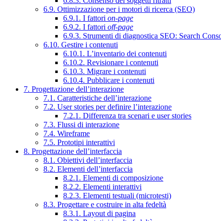
6.8.3. Consenso dei soggetti ritratti
6.9. Ottimizzazione per i motori di ricerca (SEO)
6.9.1. I fattori
on-page
6.9.2. I fattori
off-page
6.9.3. Strumenti di diagnostica SEO: Search Cons
6.10. Gestire i contenuti
6.10.1. L’inventario dei contenuti
6.10.2. Revisionare i contenuti
6.10.3. Migrare i contenuti
6.10.4. Pubblicare i contenuti
7. Progettazione dell’interazione
7.1. Caratteristiche dell’interazione
7.2. User stories per definire l’interazione
7.2.1. Differenza tra scenari e user stories
7.3. Flussi di interazione
7.4. Wireframe
7.5. Prototipi interattivi
8. Progettazione dell’interfaccia
8.1. Obiettivi dell’interfaccia
8.2. Elementi dell’interfaccia
8.2.1. Elementi di composizione
8.2.2. Elementi interattivi
8.2.3. Elementi testuali (microtesti)
8.3. Progettare e costruire in alta fedeltà
8.3.1. Layout di pagina