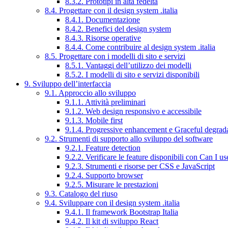
8.3.2. Prototipi in alta fedeltà
8.4. Progettare con il design system .italia
8.4.1. Documentazione
8.4.2. Benefici del design system
8.4.3. Risorse operative
8.4.4. Come contribuire al design system .italia
8.5. Progettare con i modelli di sito e servizi
8.5.1. Vantaggi dell’utilizzo dei modelli
8.5.2. I modelli di sito e servizi disponibili
9. Sviluppo dell’interfaccia
9.1. Approccio allo sviluppo
9.1.1. Attività preliminari
9.1.2. Web design responsivo e accessibile
9.1.3. Mobile first
9.1.4. Progressive enhancement e Graceful degrad
9.2. Strumenti di supporto allo sviluppo del software
9.2.1. Feature detection
9.2.2. Verificare le feature disponibili con Can I us
9.2.3. Strumenti e risorse per CSS e JavaScript
9.2.4. Supporto browser
9.2.5. Misurare le prestazioni
9.3. Catalogo del riuso
9.4. Sviluppare con il design system .italia
9.4.1. Il framework Bootstrap Italia
9.4.2. Il kit di sviluppo React