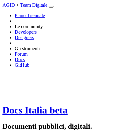
AGID
+
Team Digitale
Piano Triennale
Le community
Developers
Designers
Gli strumenti
Forum
Docs
GitHub
Docs Italia
beta
Documenti pubblici, digitali.