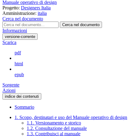
Manuale operativo di design
Progetto:
Designers Italia
Amministrazione:
italia
Cerca nel documento
Cerca nel documento
Informazioni
versione-corrente
Scarica
pdf
html
epub
Sorgente
Azioni
indice dei contenuti
Sommario
1. Scopo, destinatari e uso del Manuale operativo di design
1.1. Versionamento e storico
1.2. Consultazione del manuale
1.3. Contribuisci al manuale