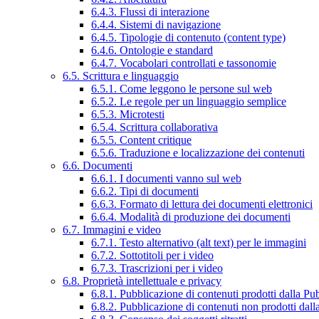
6.4.3. Flussi di interazione
6.4.4. Sistemi di navigazione
6.4.5. Tipologie di contenuto (content type)
6.4.6. Ontologie e standard
6.4.7. Vocabolari controllati e tassonomie
6.5. Scrittura e linguaggio
6.5.1. Come leggono le persone sul web
6.5.2. Le regole per un linguaggio semplice
6.5.3. Microtesti
6.5.4. Scrittura collaborativa
6.5.5. Content critique
6.5.6. Traduzione e localizzazione dei contenuti
6.6. Documenti
6.6.1. I documenti vanno sul web
6.6.2. Tipi di documenti
6.6.3. Formato di lettura dei documenti elettronici
6.6.4. Modalità di produzione dei documenti
6.7. Immagini e video
6.7.1. Testo alternativo (alt text) per le immagini
6.7.2. Sottotitoli per i video
6.7.3. Trascrizioni per i video
6.8. Proprietà intellettuale e privacy
6.8.1. Pubblicazione di contenuti prodotti dalla P
6.8.2. Pubblicazione di contenuti non prodotti dal