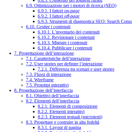
6.8.3. Consenso dei soggetti ritratti
6.9. Ottimizzazione per i motori di ricerca (SEO)
6.9.1. I fattori
on-page
6.9.2. I fattori
off-page
6.9.3. Strumenti di diagnostica SEO: Search Cons
6.10. Gestire i contenuti
6.10.1. L’inventario dei contenuti
6.10.2. Revisionare i contenuti
6.10.3. Migrare i contenuti
6.10.4. Pubblicare i contenuti
7. Progettazione dell’interazione
7.1. Caratteristiche dell’interazione
7.2. User stories per definire l’interazione
7.2.1. Differenza tra scenari e user stories
7.3. Flussi di interazione
7.4. Wireframe
7.5. Prototipi interattivi
8. Progettazione dell’interfaccia
8.1. Obiettivi dell’interfaccia
8.2. Elementi dell’interfaccia
8.2.1. Elementi di composizione
8.2.2. Elementi interattivi
8.2.3. Elementi testuali (microtesti)
8.3. Progettare e costruire in alta fedeltà
8.3.1. Layout di pagina