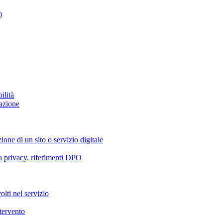
)
ilità
azione
ione di un sito o servizio digitale
va privacy, riferimenti DPO
olti nel servizio
ntervento