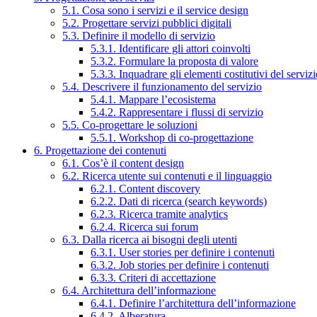
5.1. Cosa sono i servizi e il service design
5.2. Progettare servizi pubblici digitali
5.3. Definire il modello di servizio
5.3.1. Identificare gli attori coinvolti
5.3.2. Formulare la proposta di valore
5.3.3. Inquadrare gli elementi costitutivi del serviz
5.4. Descrivere il funzionamento del servizio
5.4.1. Mappare l’ecosistema
5.4.2. Rappresentare i flussi di servizio
5.5. Co-progettare le soluzioni
5.5.1. Workshop di co-progettazione
6. Progettazione dei contenuti
6.1. Cos’è il content design
6.2. Ricerca utente sui contenuti e il linguaggio
6.2.1. Content discovery
6.2.2. Dati di ricerca (search keywords)
6.2.3. Ricerca tramite analytics
6.2.4. Ricerca sui forum
6.3. Dalla ricerca ai bisogni degli utenti
6.3.1. User stories per definire i contenuti
6.3.2. Job stories per definire i contenuti
6.3.3. Criteri di accettazione
6.4. Architettura dell’informazione
6.4.1. Definire l’architettura dell’informazione
6.4.2. Alberatura