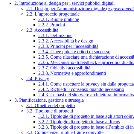
2. Introduzione al design per i servizi pubblici digitali
2.1. Design per l’amministrazione digitale (
e-government
2.2. L’approccio progettuale
2.2.1. Buone pratiche
2.2.2. Principi
2.3. Accessibilità
2.3.1. Definizione
2.3.2. Accessibilità by design
2.3.3. Principi per l’accessibilità
2.3.4. Linee guida e criteri di successo
2.3.5. Come rilasciare una dichiarazione di accessib
2.3.6. Meccanismo di feedback e procedura di attu
2.3.7. Obiettivi accessibilità
2.3.8. Normativa e approfondimenti
2.4. Privacy
2.4.1. Come rispettare la privacy sin dalla progettaz
2.4.2. Richiedi il consenso quando necessario
2.4.3. Le basi del sito web: architettura, informati
3. Pianificazione, gestione e strategia
3.1. Obiettivi del progetto
3.2. Tipologie di progetti
3.2.1. Tipologie di progetto in base agli attori coinv
3.2.2. Tipologie di progetto in base al focus
3.2.3. Tipologie di progetto in base all’ambito di i
3.3. Competenze, ruoli e figure coinvolte