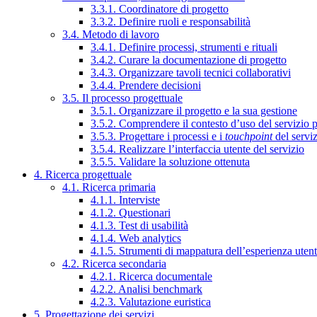
3.3.1. Coordinatore di progetto
3.3.2. Definire ruoli e responsabilità
3.4. Metodo di lavoro
3.4.1. Definire processi, strumenti e rituali
3.4.2. Curare la documentazione di progetto
3.4.3. Organizzare tavoli tecnici collaborativi
3.4.4. Prendere decisioni
3.5. Il processo progettuale
3.5.1. Organizzare il progetto e la sua gestione
3.5.2. Comprendere il contesto d’uso del servizio 
3.5.3. Progettare i processi e i
touchpoint
del servi
3.5.4. Realizzare l’interfaccia utente del servizio
3.5.5. Validare la soluzione ottenuta
4. Ricerca progettuale
4.1. Ricerca primaria
4.1.1. Interviste
4.1.2. Questionari
4.1.3. Test di usabilità
4.1.4. Web analytics
4.1.5. Strumenti di mappatura dell’esperienza uten
4.2. Ricerca secondaria
4.2.1. Ricerca documentale
4.2.2. Analisi benchmark
4.2.3. Valutazione euristica
5. Progettazione dei servizi