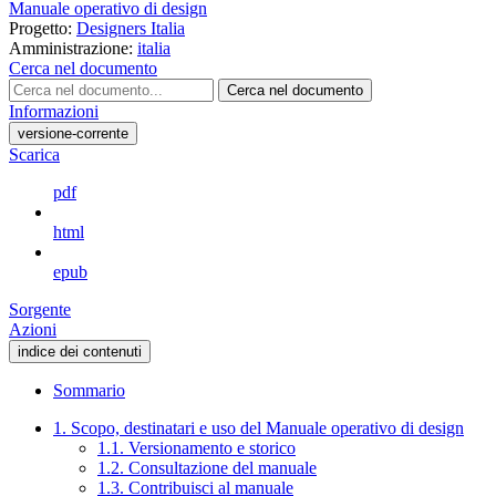
Manuale operativo di design
Progetto:
Designers Italia
Amministrazione:
italia
Cerca nel documento
Cerca nel documento
Informazioni
versione-corrente
Scarica
pdf
html
epub
Sorgente
Azioni
indice dei contenuti
Sommario
1. Scopo, destinatari e uso del Manuale operativo di design
1.1. Versionamento e storico
1.2. Consultazione del manuale
1.3. Contribuisci al manuale