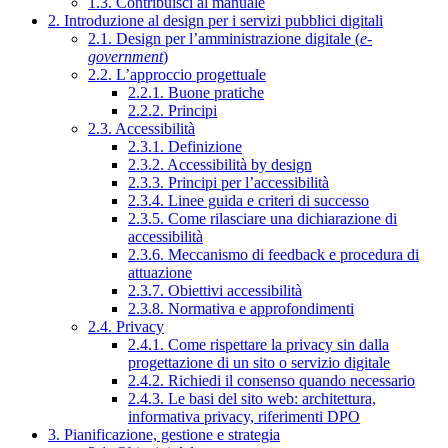
1.3. Contribuisci al manuale
2. Introduzione al design per i servizi pubblici digitali
2.1. Design per l’amministrazione digitale (
e-
government
)
2.2. L’approccio progettuale
2.2.1. Buone pratiche
2.2.2. Principi
2.3. Accessibilità
2.3.1. Definizione
2.3.2. Accessibilità by design
2.3.3. Principi per l’accessibilità
2.3.4. Linee guida e criteri di successo
2.3.5. Come rilasciare una dichiarazione di
accessibilità
2.3.6. Meccanismo di feedback e procedura di
attuazione
2.3.7. Obiettivi accessibilità
2.3.8. Normativa e approfondimenti
2.4. Privacy
2.4.1. Come rispettare la privacy sin dalla
progettazione di un sito o servizio digitale
2.4.2. Richiedi il consenso quando necessario
2.4.3. Le basi del sito web: architettura,
informativa privacy, riferimenti DPO
3. Pianificazione, gestione e strategia