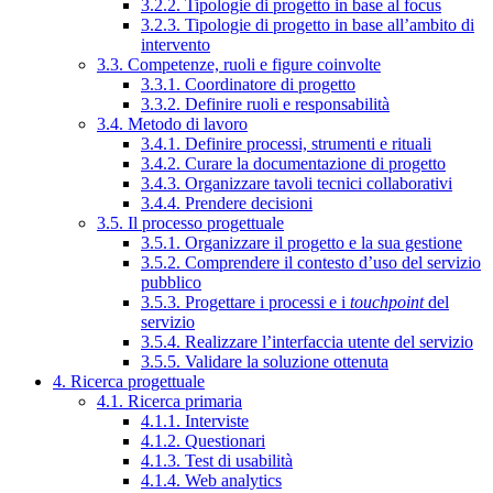
3.2.2. Tipologie di progetto in base al focus
3.2.3. Tipologie di progetto in base all’ambito di
intervento
3.3. Competenze, ruoli e figure coinvolte
3.3.1. Coordinatore di progetto
3.3.2. Definire ruoli e responsabilità
3.4. Metodo di lavoro
3.4.1. Definire processi, strumenti e rituali
3.4.2. Curare la documentazione di progetto
3.4.3. Organizzare tavoli tecnici collaborativi
3.4.4. Prendere decisioni
3.5. Il processo progettuale
3.5.1. Organizzare il progetto e la sua gestione
3.5.2. Comprendere il contesto d’uso del servizio
pubblico
3.5.3. Progettare i processi e i
touchpoint
del
servizio
3.5.4. Realizzare l’interfaccia utente del servizio
3.5.5. Validare la soluzione ottenuta
4. Ricerca progettuale
4.1. Ricerca primaria
4.1.1. Interviste
4.1.2. Questionari
4.1.3. Test di usabilità
4.1.4. Web analytics