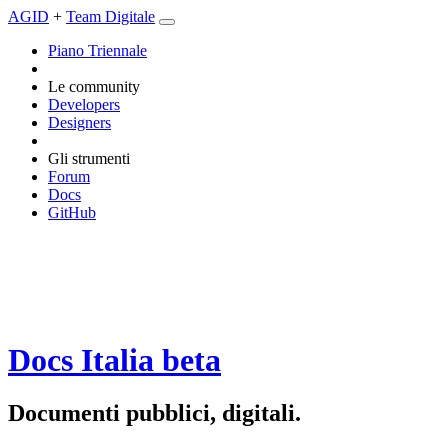
AGID
+
Team Digitale
Piano Triennale
Le community
Developers
Designers
Gli strumenti
Forum
Docs
GitHub
Docs Italia
beta
Documenti pubblici, digitali.