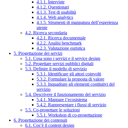
4.1.1. Interviste
4.1.2. Questionari
4.1.3. Test di usabilità
4.1.4. Web analytics
4.1.5. Strumenti di mappatura dell’esperienza
utente
4.2. Ricerca secondaria
4.2.1. Ricerca documentale
4.2.2. Analisi benchmark
4.2.3. Valutazione euristica
5. Progettazione dei servizi
5.1. Cosa sono i servizi e il service design
5.2. Progettare servizi pubblici digitali
5.3. Definire il modello di servizio
5.3.1. Identificare gli attori coinvolti
5.3.2. Formulare la proposta di valore
5.3.3. Inquadrare gli elementi costitutivi del
servizio
5.4. Descrivere il funzionamento del servizio
5.4.1. Mappare l’ecosistema
5.4.2. Rappresentare i flussi di servizio
5.5. Co-progettare le soluzioni
5.5.1. Workshop di co-progettazione
6. Progettazione dei contenuti
6.1. Cos’è il content design