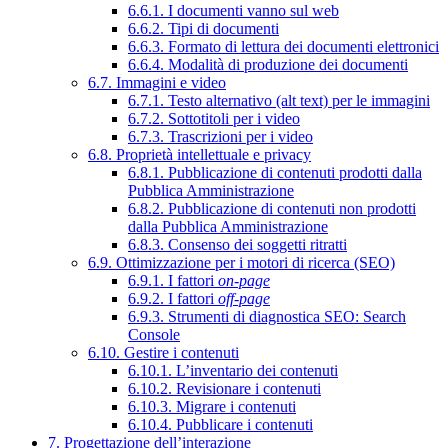
6.6.1. I documenti vanno sul web
6.6.2. Tipi di documenti
6.6.3. Formato di lettura dei documenti elettronici
6.6.4. Modalità di produzione dei documenti
6.7. Immagini e video
6.7.1. Testo alternativo (alt text) per le immagini
6.7.2. Sottotitoli per i video
6.7.3. Trascrizioni per i video
6.8. Proprietà intellettuale e privacy
6.8.1. Pubblicazione di contenuti prodotti dalla
Pubblica Amministrazione
6.8.2. Pubblicazione di contenuti non prodotti
dalla Pubblica Amministrazione
6.8.3. Consenso dei soggetti ritratti
6.9. Ottimizzazione per i motori di ricerca (SEO)
6.9.1. I fattori
on-page
6.9.2. I fattori
off-page
6.9.3. Strumenti di diagnostica SEO: Search
Console
6.10. Gestire i contenuti
6.10.1. L’inventario dei contenuti
6.10.2. Revisionare i contenuti
6.10.3. Migrare i contenuti
6.10.4. Pubblicare i contenuti
7. Progettazione dell’interazione