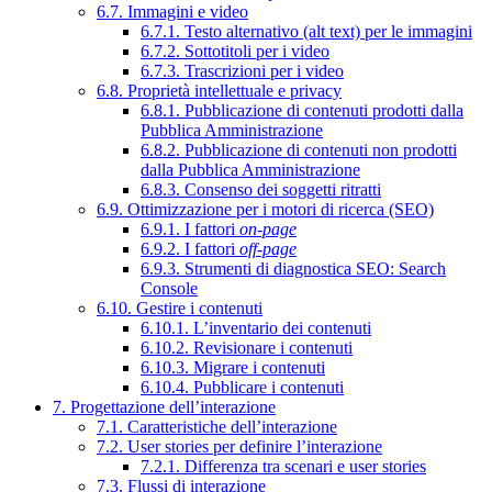
6.7. Immagini e video
6.7.1. Testo alternativo (alt text) per le immagini
6.7.2. Sottotitoli per i video
6.7.3. Trascrizioni per i video
6.8. Proprietà intellettuale e privacy
6.8.1. Pubblicazione di contenuti prodotti dalla
Pubblica Amministrazione
6.8.2. Pubblicazione di contenuti non prodotti
dalla Pubblica Amministrazione
6.8.3. Consenso dei soggetti ritratti
6.9. Ottimizzazione per i motori di ricerca (SEO)
6.9.1. I fattori
on-page
6.9.2. I fattori
off-page
6.9.3. Strumenti di diagnostica SEO: Search
Console
6.10. Gestire i contenuti
6.10.1. L’inventario dei contenuti
6.10.2. Revisionare i contenuti
6.10.3. Migrare i contenuti
6.10.4. Pubblicare i contenuti
7. Progettazione dell’interazione
7.1. Caratteristiche dell’interazione
7.2. User stories per definire l’interazione
7.2.1. Differenza tra scenari e user stories
7.3. Flussi di interazione