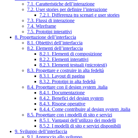
7.1. Caratteristiche dell’interazione
7.2. User stories per definire l’interazione
7.2.1. Differenza tra scenari e user stories
7.3. Flussi di interazione
7.4. Wireframe
7.5. Prototipi interattivi
8. Progettazione dell’interfaccia
8.1. Obiettivi dell’interfaccia
8.2. Elementi dell’interfaccia
8.2.1. Elementi di composizione
8.2.2. Elementi interattivi
8.2.3. Elementi testuali (microtesti)
8.3. Progettare e costruire in alta fedeltà
8.3.1. Layout di pagina
8.3.2. Prototipi in alta fedeltà
8.4. Progettare con il design system .italia
8.4.1. Documentazione
8.4.2. Benefici del design system
8.4.3. Risorse operative
8.4.4. Come contribuire al design system .italia
8.5. Progettare con i modelli di sito e servizi
8.5.1. Vantaggi dell’utilizzo dei modelli
8.5.2. I modelli di sito e servizi disponibili
9. Sviluppo dell’interfaccia
9.1. Approccio allo sviluppo