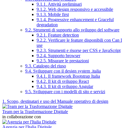
9.1.1. Attività preliminari
9.1.2. Web design responsivo e accessibile
9.1.3. Mobile first
9.1.4. Progressive enhancement e Graceful
degradation
9.2. Strumenti di supporto allo sviluppo del software
9.2.1. Feature detection
9.2.2. Verificare le feature disponibili con Can I
use
9.2.3. Strumenti e risorse per CSS e JavaScript
9.2.4. Supporto browser
9.2.5. Misurare le prestazioni
9.3. Catalogo del riuso
9.4. Sviluppare con il design system .italia
9.4.1. Il framework Bootstrap Italia
9.4.2. Il kit di sviluppo React
9.4.3. Il kit di sviluppo Angular
9.5. Sviluppare con i modelli di sito e servizi
1. Scopo, destinatari e uso del Manuale operativo di design
Team per la Trasformazione Digitale
in collaborazione con
Agenzia per l'Italia Digitale