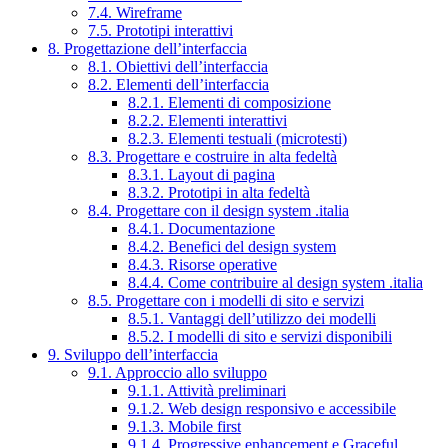
7.4. Wireframe
7.5. Prototipi interattivi
8. Progettazione dell’interfaccia
8.1. Obiettivi dell’interfaccia
8.2. Elementi dell’interfaccia
8.2.1. Elementi di composizione
8.2.2. Elementi interattivi
8.2.3. Elementi testuali (microtesti)
8.3. Progettare e costruire in alta fedeltà
8.3.1. Layout di pagina
8.3.2. Prototipi in alta fedeltà
8.4. Progettare con il design system .italia
8.4.1. Documentazione
8.4.2. Benefici del design system
8.4.3. Risorse operative
8.4.4. Come contribuire al design system .italia
8.5. Progettare con i modelli di sito e servizi
8.5.1. Vantaggi dell’utilizzo dei modelli
8.5.2. I modelli di sito e servizi disponibili
9. Sviluppo dell’interfaccia
9.1. Approccio allo sviluppo
9.1.1. Attività preliminari
9.1.2. Web design responsivo e accessibile
9.1.3. Mobile first
9.1.4. Progressive enhancement e Graceful