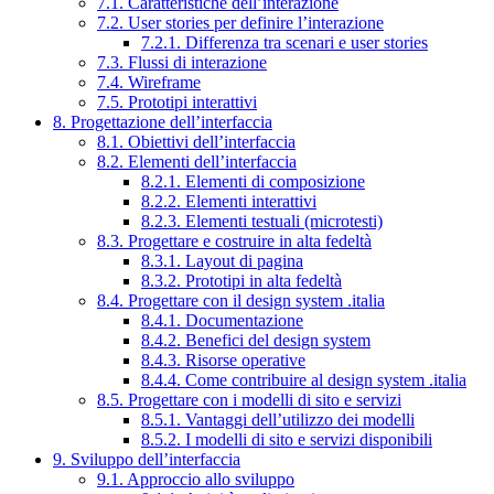
7.1. Caratteristiche dell’interazione
7.2. User stories per definire l’interazione
7.2.1. Differenza tra scenari e user stories
7.3. Flussi di interazione
7.4. Wireframe
7.5. Prototipi interattivi
8. Progettazione dell’interfaccia
8.1. Obiettivi dell’interfaccia
8.2. Elementi dell’interfaccia
8.2.1. Elementi di composizione
8.2.2. Elementi interattivi
8.2.3. Elementi testuali (microtesti)
8.3. Progettare e costruire in alta fedeltà
8.3.1. Layout di pagina
8.3.2. Prototipi in alta fedeltà
8.4. Progettare con il design system .italia
8.4.1. Documentazione
8.4.2. Benefici del design system
8.4.3. Risorse operative
8.4.4. Come contribuire al design system .italia
8.5. Progettare con i modelli di sito e servizi
8.5.1. Vantaggi dell’utilizzo dei modelli
8.5.2. I modelli di sito e servizi disponibili
9. Sviluppo dell’interfaccia
9.1. Approccio allo sviluppo