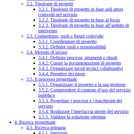
3.2. Tipologie di progetti
3.2.1. Tipologie di progetto in base agli attori
coinvolti nel servizio
3.2.2. Tipologie di progetto in base al focus
3.2.3. Tipologie di progetto in base all’ambito di
intervento
3.3. Competenze, ruoli e figure coinvolte
3.3.1. Coordinatore di progetto
3.3.2. Definire ruoli e responsabilità
3.4. Metodo di lavoro
3.4.1. Definire processi, strumenti e rituali
3.4.2. Curare la documentazione di progetto
3.4.3. Organizzare tavoli tecnici collaborativi
3.4.4. Prendere decisioni
3.5. Il processo progettuale
3.5.1. Organizzare il progetto e la sua gestione
3.5.2. Comprendere il contesto d’uso del servizio
pubblico
3.5.3. Progettare i processi e i
touchpoint
del
servizio
3.5.4. Realizzare l’interfaccia utente del servizio
3.5.5. Validare la soluzione ottenuta
4. Ricerca progettuale
4.1. Ricerca primaria
4.1.1. Interviste