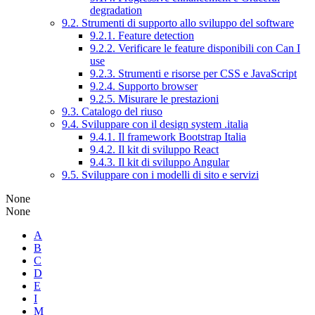
degradation
9.2. Strumenti di supporto allo sviluppo del software
9.2.1. Feature detection
9.2.2. Verificare le feature disponibili con Can I
use
9.2.3. Strumenti e risorse per CSS e JavaScript
9.2.4. Supporto browser
9.2.5. Misurare le prestazioni
9.3. Catalogo del riuso
9.4. Sviluppare con il design system .italia
9.4.1. Il framework Bootstrap Italia
9.4.2. Il kit di sviluppo React
9.4.3. Il kit di sviluppo Angular
9.5. Sviluppare con i modelli di sito e servizi
None
None
A
B
C
D
E
I
M