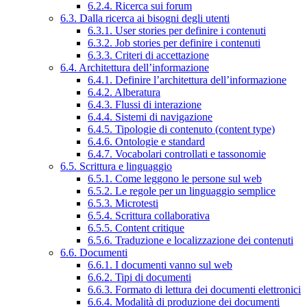
6.2.4. Ricerca sui forum
6.3. Dalla ricerca ai bisogni degli utenti
6.3.1. User stories per definire i contenuti
6.3.2. Job stories per definire i contenuti
6.3.3. Criteri di accettazione
6.4. Architettura dell’informazione
6.4.1. Definire l’architettura dell’informazione
6.4.2. Alberatura
6.4.3. Flussi di interazione
6.4.4. Sistemi di navigazione
6.4.5. Tipologie di contenuto (content type)
6.4.6. Ontologie e standard
6.4.7. Vocabolari controllati e tassonomie
6.5. Scrittura e linguaggio
6.5.1. Come leggono le persone sul web
6.5.2. Le regole per un linguaggio semplice
6.5.3. Microtesti
6.5.4. Scrittura collaborativa
6.5.5. Content critique
6.5.6. Traduzione e localizzazione dei contenuti
6.6. Documenti
6.6.1. I documenti vanno sul web
6.6.2. Tipi di documenti
6.6.3. Formato di lettura dei documenti elettronici
6.6.4. Modalità di produzione dei documenti