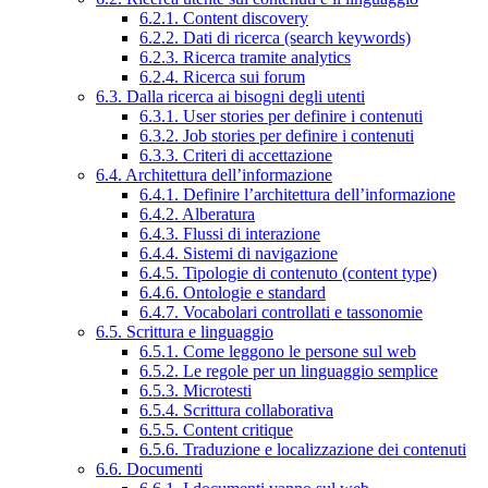
6.2.1. Content discovery
6.2.2. Dati di ricerca (search keywords)
6.2.3. Ricerca tramite analytics
6.2.4. Ricerca sui forum
6.3. Dalla ricerca ai bisogni degli utenti
6.3.1. User stories per definire i contenuti
6.3.2. Job stories per definire i contenuti
6.3.3. Criteri di accettazione
6.4. Architettura dell’informazione
6.4.1. Definire l’architettura dell’informazione
6.4.2. Alberatura
6.4.3. Flussi di interazione
6.4.4. Sistemi di navigazione
6.4.5. Tipologie di contenuto (content type)
6.4.6. Ontologie e standard
6.4.7. Vocabolari controllati e tassonomie
6.5. Scrittura e linguaggio
6.5.1. Come leggono le persone sul web
6.5.2. Le regole per un linguaggio semplice
6.5.3. Microtesti
6.5.4. Scrittura collaborativa
6.5.5. Content critique
6.5.6. Traduzione e localizzazione dei contenuti
6.6. Documenti