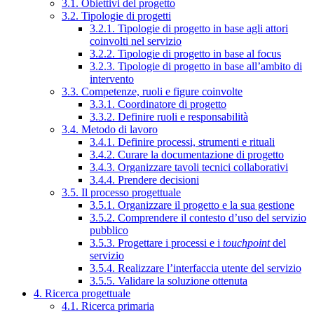
3.1. Obiettivi del progetto
3.2. Tipologie di progetti
3.2.1. Tipologie di progetto in base agli attori
coinvolti nel servizio
3.2.2. Tipologie di progetto in base al focus
3.2.3. Tipologie di progetto in base all’ambito di
intervento
3.3. Competenze, ruoli e figure coinvolte
3.3.1. Coordinatore di progetto
3.3.2. Definire ruoli e responsabilità
3.4. Metodo di lavoro
3.4.1. Definire processi, strumenti e rituali
3.4.2. Curare la documentazione di progetto
3.4.3. Organizzare tavoli tecnici collaborativi
3.4.4. Prendere decisioni
3.5. Il processo progettuale
3.5.1. Organizzare il progetto e la sua gestione
3.5.2. Comprendere il contesto d’uso del servizio
pubblico
3.5.3. Progettare i processi e i
touchpoint
del
servizio
3.5.4. Realizzare l’interfaccia utente del servizio
3.5.5. Validare la soluzione ottenuta
4. Ricerca progettuale
4.1. Ricerca primaria