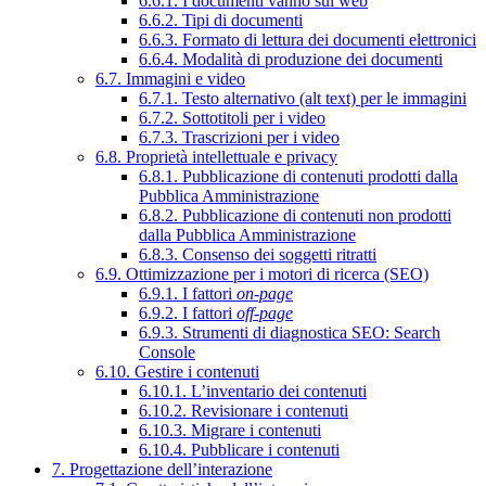
6.6.1. I documenti vanno sul web
6.6.2. Tipi di documenti
6.6.3. Formato di lettura dei documenti elettronici
6.6.4. Modalità di produzione dei documenti
6.7. Immagini e video
6.7.1. Testo alternativo (alt text) per le immagini
6.7.2. Sottotitoli per i video
6.7.3. Trascrizioni per i video
6.8. Proprietà intellettuale e privacy
6.8.1. Pubblicazione di contenuti prodotti dalla
Pubblica Amministrazione
6.8.2. Pubblicazione di contenuti non prodotti
dalla Pubblica Amministrazione
6.8.3. Consenso dei soggetti ritratti
6.9. Ottimizzazione per i motori di ricerca (SEO)
6.9.1. I fattori
on-page
6.9.2. I fattori
off-page
6.9.3. Strumenti di diagnostica SEO: Search
Console
6.10. Gestire i contenuti
6.10.1. L’inventario dei contenuti
6.10.2. Revisionare i contenuti
6.10.3. Migrare i contenuti
6.10.4. Pubblicare i contenuti
7. Progettazione dell’interazione