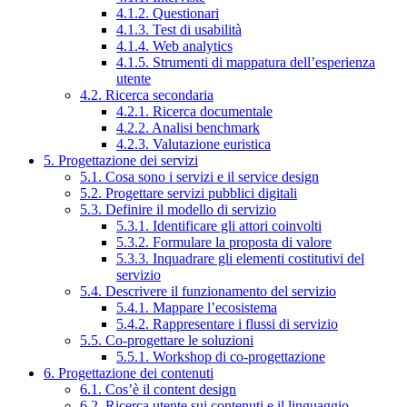
4.1.2. Questionari
4.1.3. Test di usabilità
4.1.4. Web analytics
4.1.5. Strumenti di mappatura dell’esperienza
utente
4.2. Ricerca secondaria
4.2.1. Ricerca documentale
4.2.2. Analisi benchmark
4.2.3. Valutazione euristica
5. Progettazione dei servizi
5.1. Cosa sono i servizi e il service design
5.2. Progettare servizi pubblici digitali
5.3. Definire il modello di servizio
5.3.1. Identificare gli attori coinvolti
5.3.2. Formulare la proposta di valore
5.3.3. Inquadrare gli elementi costitutivi del
servizio
5.4. Descrivere il funzionamento del servizio
5.4.1. Mappare l’ecosistema
5.4.2. Rappresentare i flussi di servizio
5.5. Co-progettare le soluzioni
5.5.1. Workshop di co-progettazione
6. Progettazione dei contenuti
6.1. Cos’è il content design
6.2. Ricerca utente sui contenuti e il linguaggio