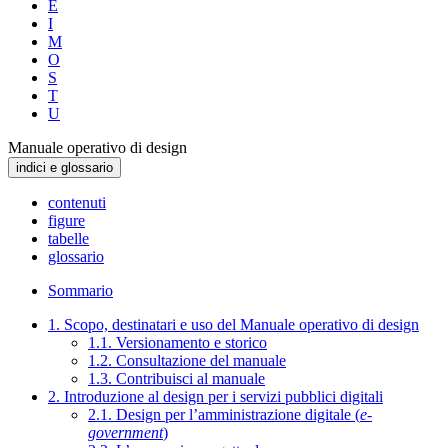
E
I
M
O
S
T
U
Manuale operativo di design
indici e glossario
contenuti
figure
tabelle
glossario
Sommario
1. Scopo, destinatari e uso del Manuale operativo di design
1.1. Versionamento e storico
1.2. Consultazione del manuale
1.3. Contribuisci al manuale
2. Introduzione al design per i servizi pubblici digitali
2.1. Design per l’amministrazione digitale (
e-
government
)