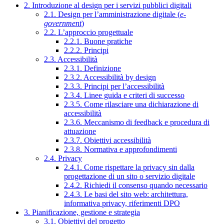
2. Introduzione al design per i servizi pubblici digitali
2.1. Design per l’amministrazione digitale (
e-
government
)
2.2. L’approccio progettuale
2.2.1. Buone pratiche
2.2.2. Principi
2.3. Accessibilità
2.3.1. Definizione
2.3.2. Accessibilità by design
2.3.3. Principi per l’accessibilità
2.3.4. Linee guida e criteri di successo
2.3.5. Come rilasciare una dichiarazione di
accessibilità
2.3.6. Meccanismo di feedback e procedura di
attuazione
2.3.7. Obiettivi accessibilità
2.3.8. Normativa e approfondimenti
2.4. Privacy
2.4.1. Come rispettare la privacy sin dalla
progettazione di un sito o servizio digitale
2.4.2. Richiedi il consenso quando necessario
2.4.3. Le basi del sito web: architettura,
informativa privacy, riferimenti DPO
3. Pianificazione, gestione e strategia
3.1. Obiettivi del progetto