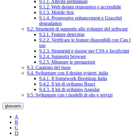
9.1.1. Attività preliminari
9.1.2. Web design responsivo e accessibile
9.1.3. Mobile first
9.1.4. Progressive enhancement e Graceful
degradation
9.2. Strumenti di supporto allo sviluppo del software
9.2.1. Feature detection
9.2.2. Verificare le feature disponibili con Can I
use
9.2.3. Strumenti e risorse per CSS e JavaScript
9.2.4. Supporto browser
9.2.5. Misurare le prestazioni
9.3. Catalogo del riuso
9.4. Sviluppare con il design system .italia
9.4.1. Il framework Bootstrap Italia
9.4.2. Il kit di sviluppo React
9.4.3. Il kit di sviluppo Angular
9.5. Sviluppare con i modelli di sito e servizi
glossario
A
B
C
D