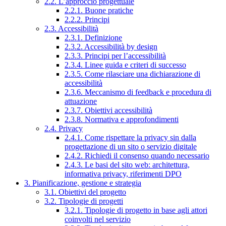
2.2. L’approccio progettuale
2.2.1. Buone pratiche
2.2.2. Principi
2.3. Accessibilità
2.3.1. Definizione
2.3.2. Accessibilità by design
2.3.3. Principi per l’accessibilità
2.3.4. Linee guida e criteri di successo
2.3.5. Come rilasciare una dichiarazione di
accessibilità
2.3.6. Meccanismo di feedback e procedura di
attuazione
2.3.7. Obiettivi accessibilità
2.3.8. Normativa e approfondimenti
2.4. Privacy
2.4.1. Come rispettare la privacy sin dalla
progettazione di un sito o servizio digitale
2.4.2. Richiedi il consenso quando necessario
2.4.3. Le basi del sito web: architettura,
informativa privacy, riferimenti DPO
3. Pianificazione, gestione e strategia
3.1. Obiettivi del progetto
3.2. Tipologie di progetti
3.2.1. Tipologie di progetto in base agli attori
coinvolti nel servizio