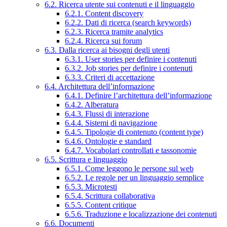
6.2. Ricerca utente sui contenuti e il linguaggio
6.2.1. Content discovery
6.2.2. Dati di ricerca (search keywords)
6.2.3. Ricerca tramite analytics
6.2.4. Ricerca sui forum
6.3. Dalla ricerca ai bisogni degli utenti
6.3.1. User stories per definire i contenuti
6.3.2. Job stories per definire i contenuti
6.3.3. Criteri di accettazione
6.4. Architettura dell’informazione
6.4.1. Definire l’architettura dell’informazione
6.4.2. Alberatura
6.4.3. Flussi di interazione
6.4.4. Sistemi di navigazione
6.4.5. Tipologie di contenuto (content type)
6.4.6. Ontologie e standard
6.4.7. Vocabolari controllati e tassonomie
6.5. Scrittura e linguaggio
6.5.1. Come leggono le persone sul web
6.5.2. Le regole per un linguaggio semplice
6.5.3. Microtesti
6.5.4. Scrittura collaborativa
6.5.5. Content critique
6.5.6. Traduzione e localizzazione dei contenuti
6.6. Documenti