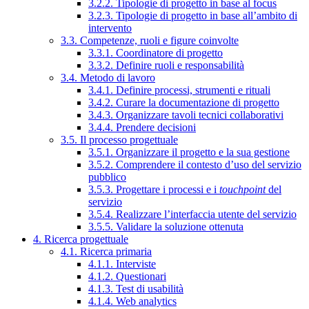
3.2.2. Tipologie di progetto in base al focus
3.2.3. Tipologie di progetto in base all’ambito di
intervento
3.3. Competenze, ruoli e figure coinvolte
3.3.1. Coordinatore di progetto
3.3.2. Definire ruoli e responsabilità
3.4. Metodo di lavoro
3.4.1. Definire processi, strumenti e rituali
3.4.2. Curare la documentazione di progetto
3.4.3. Organizzare tavoli tecnici collaborativi
3.4.4. Prendere decisioni
3.5. Il processo progettuale
3.5.1. Organizzare il progetto e la sua gestione
3.5.2. Comprendere il contesto d’uso del servizio
pubblico
3.5.3. Progettare i processi e i
touchpoint
del
servizio
3.5.4. Realizzare l’interfaccia utente del servizio
3.5.5. Validare la soluzione ottenuta
4. Ricerca progettuale
4.1. Ricerca primaria
4.1.1. Interviste
4.1.2. Questionari
4.1.3. Test di usabilità
4.1.4. Web analytics