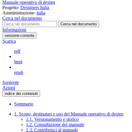
Manuale operativo di design
Progetto:
Designers Italia
Amministrazione:
italia
Cerca nel documento
Cerca nel documento
Informazioni
versione-corrente
Scarica
pdf
html
epub
Sorgente
Azioni
indice dei contenuti
Sommario
1. Scopo, destinatari e uso del Manuale operativo di design
1.1. Versionamento e storico
1.2. Consultazione del manuale
1.3. Contribuisci al manuale