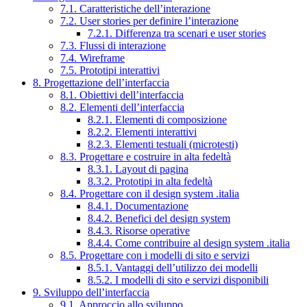
7.1. Caratteristiche dell’interazione
7.2. User stories per definire l’interazione
7.2.1. Differenza tra scenari e user stories
7.3. Flussi di interazione
7.4. Wireframe
7.5. Prototipi interattivi
8. Progettazione dell’interfaccia
8.1. Obiettivi dell’interfaccia
8.2. Elementi dell’interfaccia
8.2.1. Elementi di composizione
8.2.2. Elementi interattivi
8.2.3. Elementi testuali (microtesti)
8.3. Progettare e costruire in alta fedeltà
8.3.1. Layout di pagina
8.3.2. Prototipi in alta fedeltà
8.4. Progettare con il design system .italia
8.4.1. Documentazione
8.4.2. Benefici del design system
8.4.3. Risorse operative
8.4.4. Come contribuire al design system .italia
8.5. Progettare con i modelli di sito e servizi
8.5.1. Vantaggi dell’utilizzo dei modelli
8.5.2. I modelli di sito e servizi disponibili
9. Sviluppo dell’interfaccia
9.1. Approccio allo sviluppo