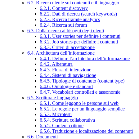
6.2. Ricerca utente sui contenuti e il linguaggio
6.2.1. Content discovery
6.2.2. Dati di ricerca (search keywords)
6.2.3. Ricerca tramite analytics
6.2.4. Ricerca sui forum
6.3. Dalla ricerca ai bisogni degli utenti
6.3.1. User stories per definire i contenuti
6.3.2. Job stories per definire i contenuti
6.3.3. Criteri di accettazione
6.4. Architettura dell’informazione
6.4.1. Definire l’architettura dell’informazione
6.4.2. Alberatura
6.4.3. Flussi di interazione
6.4.4. Sistemi di navigazione
6.4.5. Tipologie di contenuto (content type)
6.4.6. Ontologie e standard
6.4.7. Vocabolari controllati e tassonomie
6.5. Scrittura e linguaggio
6.5.1. Come leggono le persone sul web
6.5.2. Le regole per un linguaggio semplice
6.5.3. Microtesti
6.5.4. Scrittura collaborativa
6.5.5. Content critique
6.5.6. Traduzione e localizzazione dei contenuti
6.6. Documenti