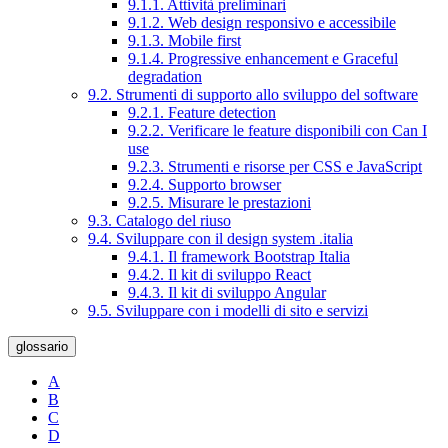
9.1.1. Attività preliminari
9.1.2. Web design responsivo e accessibile
9.1.3. Mobile first
9.1.4. Progressive enhancement e Graceful
degradation
9.2. Strumenti di supporto allo sviluppo del software
9.2.1. Feature detection
9.2.2. Verificare le feature disponibili con Can I
use
9.2.3. Strumenti e risorse per CSS e JavaScript
9.2.4. Supporto browser
9.2.5. Misurare le prestazioni
9.3. Catalogo del riuso
9.4. Sviluppare con il design system .italia
9.4.1. Il framework Bootstrap Italia
9.4.2. Il kit di sviluppo React
9.4.3. Il kit di sviluppo Angular
9.5. Sviluppare con i modelli di sito e servizi
glossario
A
B
C
D