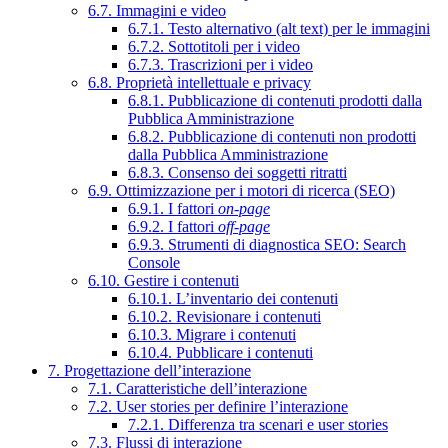
6.7. Immagini e video
6.7.1. Testo alternativo (alt text) per le immagini
6.7.2. Sottotitoli per i video
6.7.3. Trascrizioni per i video
6.8. Proprietà intellettuale e privacy
6.8.1. Pubblicazione di contenuti prodotti dalla
Pubblica Amministrazione
6.8.2. Pubblicazione di contenuti non prodotti
dalla Pubblica Amministrazione
6.8.3. Consenso dei soggetti ritratti
6.9. Ottimizzazione per i motori di ricerca (SEO)
6.9.1. I fattori
on-page
6.9.2. I fattori
off-page
6.9.3. Strumenti di diagnostica SEO: Search
Console
6.10. Gestire i contenuti
6.10.1. L’inventario dei contenuti
6.10.2. Revisionare i contenuti
6.10.3. Migrare i contenuti
6.10.4. Pubblicare i contenuti
7. Progettazione dell’interazione
7.1. Caratteristiche dell’interazione
7.2. User stories per definire l’interazione
7.2.1. Differenza tra scenari e user stories
7.3. Flussi di interazione