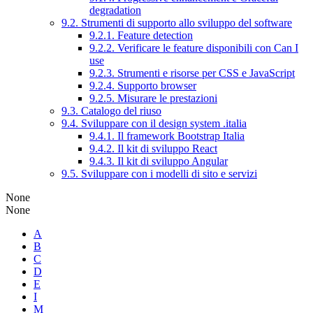
degradation
9.2. Strumenti di supporto allo sviluppo del software
9.2.1. Feature detection
9.2.2. Verificare le feature disponibili con Can I
use
9.2.3. Strumenti e risorse per CSS e JavaScript
9.2.4. Supporto browser
9.2.5. Misurare le prestazioni
9.3. Catalogo del riuso
9.4. Sviluppare con il design system .italia
9.4.1. Il framework Bootstrap Italia
9.4.2. Il kit di sviluppo React
9.4.3. Il kit di sviluppo Angular
9.5. Sviluppare con i modelli di sito e servizi
None
None
A
B
C
D
E
I
M