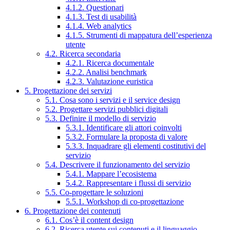
4.1.2. Questionari
4.1.3. Test di usabilità
4.1.4. Web analytics
4.1.5. Strumenti di mappatura dell’esperienza
utente
4.2. Ricerca secondaria
4.2.1. Ricerca documentale
4.2.2. Analisi benchmark
4.2.3. Valutazione euristica
5. Progettazione dei servizi
5.1. Cosa sono i servizi e il service design
5.2. Progettare servizi pubblici digitali
5.3. Definire il modello di servizio
5.3.1. Identificare gli attori coinvolti
5.3.2. Formulare la proposta di valore
5.3.3. Inquadrare gli elementi costitutivi del
servizio
5.4. Descrivere il funzionamento del servizio
5.4.1. Mappare l’ecosistema
5.4.2. Rappresentare i flussi di servizio
5.5. Co-progettare le soluzioni
5.5.1. Workshop di co-progettazione
6. Progettazione dei contenuti
6.1. Cos’è il content design
6.2. Ricerca utente sui contenuti e il linguaggio