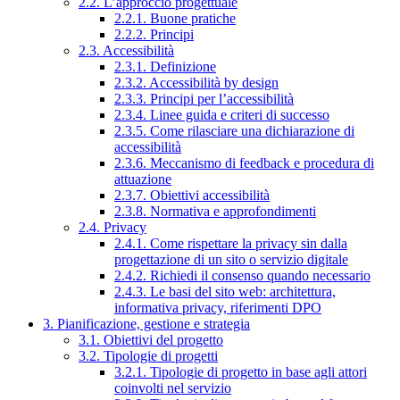
2.2. L’approccio progettuale
2.2.1. Buone pratiche
2.2.2. Principi
2.3. Accessibilità
2.3.1. Definizione
2.3.2. Accessibilità by design
2.3.3. Principi per l’accessibilità
2.3.4. Linee guida e criteri di successo
2.3.5. Come rilasciare una dichiarazione di
accessibilità
2.3.6. Meccanismo di feedback e procedura di
attuazione
2.3.7. Obiettivi accessibilità
2.3.8. Normativa e approfondimenti
2.4. Privacy
2.4.1. Come rispettare la privacy sin dalla
progettazione di un sito o servizio digitale
2.4.2. Richiedi il consenso quando necessario
2.4.3. Le basi del sito web: architettura,
informativa privacy, riferimenti DPO
3. Pianificazione, gestione e strategia
3.1. Obiettivi del progetto
3.2. Tipologie di progetti
3.2.1. Tipologie di progetto in base agli attori
coinvolti nel servizio