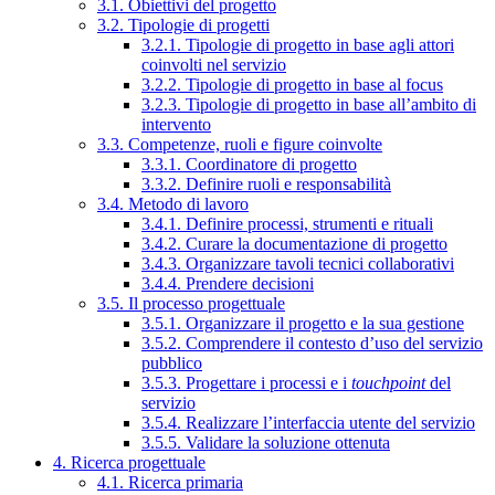
3.1. Obiettivi del progetto
3.2. Tipologie di progetti
3.2.1. Tipologie di progetto in base agli attori
coinvolti nel servizio
3.2.2. Tipologie di progetto in base al focus
3.2.3. Tipologie di progetto in base all’ambito di
intervento
3.3. Competenze, ruoli e figure coinvolte
3.3.1. Coordinatore di progetto
3.3.2. Definire ruoli e responsabilità
3.4. Metodo di lavoro
3.4.1. Definire processi, strumenti e rituali
3.4.2. Curare la documentazione di progetto
3.4.3. Organizzare tavoli tecnici collaborativi
3.4.4. Prendere decisioni
3.5. Il processo progettuale
3.5.1. Organizzare il progetto e la sua gestione
3.5.2. Comprendere il contesto d’uso del servizio
pubblico
3.5.3. Progettare i processi e i
touchpoint
del
servizio
3.5.4. Realizzare l’interfaccia utente del servizio
3.5.5. Validare la soluzione ottenuta
4. Ricerca progettuale
4.1. Ricerca primaria