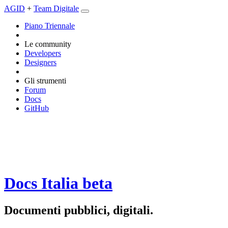
AGID
+
Team Digitale
Piano Triennale
Le community
Developers
Designers
Gli strumenti
Forum
Docs
GitHub
Docs Italia
beta
Documenti pubblici, digitali.