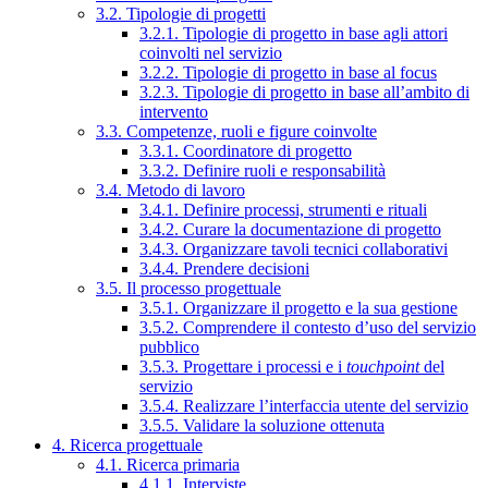
3.2. Tipologie di progetti
3.2.1. Tipologie di progetto in base agli attori
coinvolti nel servizio
3.2.2. Tipologie di progetto in base al focus
3.2.3. Tipologie di progetto in base all’ambito di
intervento
3.3. Competenze, ruoli e figure coinvolte
3.3.1. Coordinatore di progetto
3.3.2. Definire ruoli e responsabilità
3.4. Metodo di lavoro
3.4.1. Definire processi, strumenti e rituali
3.4.2. Curare la documentazione di progetto
3.4.3. Organizzare tavoli tecnici collaborativi
3.4.4. Prendere decisioni
3.5. Il processo progettuale
3.5.1. Organizzare il progetto e la sua gestione
3.5.2. Comprendere il contesto d’uso del servizio
pubblico
3.5.3. Progettare i processi e i
touchpoint
del
servizio
3.5.4. Realizzare l’interfaccia utente del servizio
3.5.5. Validare la soluzione ottenuta
4. Ricerca progettuale
4.1. Ricerca primaria
4.1.1. Interviste