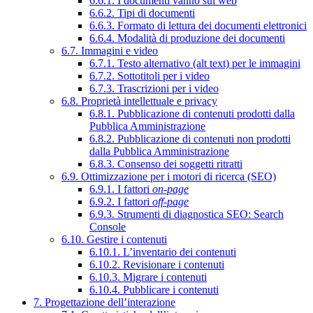
6.6.1. I documenti vanno sul web
6.6.2. Tipi di documenti
6.6.3. Formato di lettura dei documenti elettronici
6.6.4. Modalità di produzione dei documenti
6.7. Immagini e video
6.7.1. Testo alternativo (alt text) per le immagini
6.7.2. Sottotitoli per i video
6.7.3. Trascrizioni per i video
6.8. Proprietà intellettuale e privacy
6.8.1. Pubblicazione di contenuti prodotti dalla
Pubblica Amministrazione
6.8.2. Pubblicazione di contenuti non prodotti
dalla Pubblica Amministrazione
6.8.3. Consenso dei soggetti ritratti
6.9. Ottimizzazione per i motori di ricerca (SEO)
6.9.1. I fattori
on-page
6.9.2. I fattori
off-page
6.9.3. Strumenti di diagnostica SEO: Search
Console
6.10. Gestire i contenuti
6.10.1. L’inventario dei contenuti
6.10.2. Revisionare i contenuti
6.10.3. Migrare i contenuti
6.10.4. Pubblicare i contenuti
7. Progettazione dell’interazione