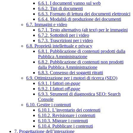
6.6.1. I documenti vanno sul web
6.6.2. Tipi di documenti
6.6.3. Formato di lettura dei documenti elettronici
6.6.4. Modalità di produzione dei documenti
6.7. Immagini e video
6.7.1. Testo alternativo (alt text) per le immagini
6.7.2. Sottotitoli per i video
6.7.3. Trascrizioni per i video
6.8. Proprietà intellettuale e privacy
6.8.1. Pubblicazione di contenuti prodotti dalla
Pubblica Amministrazione
6.8.2. Pubblicazione di contenuti non prodotti
dalla Pubblica Amministrazione
6.8.3. Consenso dei soggetti ritratti
6.9. Ottimizzazione per i motori di ricerca (SEO)
6.9.1. I fattori
on-page
6.9.2. I fattori
off-page
6.9.3. Strumenti di diagnostica SEO: Search
Console
6.10. Gestire i contenuti
6.10.1. L’inventario dei contenuti
6.10.2. Revisionare i contenuti
6.10.3. Migrare i contenuti
6.10.4. Pubblicare i contenuti
7. Progettazione dell’interazione