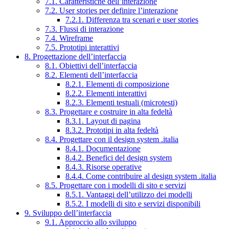
7.1. Caratteristiche dell’interazione
7.2. User stories per definire l’interazione
7.2.1. Differenza tra scenari e user stories
7.3. Flussi di interazione
7.4. Wireframe
7.5. Prototipi interattivi
8. Progettazione dell’interfaccia
8.1. Obiettivi dell’interfaccia
8.2. Elementi dell’interfaccia
8.2.1. Elementi di composizione
8.2.2. Elementi interattivi
8.2.3. Elementi testuali (microtesti)
8.3. Progettare e costruire in alta fedeltà
8.3.1. Layout di pagina
8.3.2. Prototipi in alta fedeltà
8.4. Progettare con il design system .italia
8.4.1. Documentazione
8.4.2. Benefici del design system
8.4.3. Risorse operative
8.4.4. Come contribuire al design system .italia
8.5. Progettare con i modelli di sito e servizi
8.5.1. Vantaggi dell’utilizzo dei modelli
8.5.2. I modelli di sito e servizi disponibili
9. Sviluppo dell’interfaccia
9.1. Approccio allo sviluppo