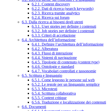
6.2.1. Content discovery
6.2.2. Dati di ricerca (search keywords)
6.2.3. Ricerca tramite analytics
6.2.4. Ricerca sui forum
6.3. Dalla ricerca ai bisogni degli utenti
6.3.1. User stories per definire i contenuti
6.3.2. Job stories per definire i contenuti
6.3.3. Criteri di accettazione
6.4. Architettura dell’informazione
6.4.1. Definire l’architettura dell’informazione
6.4.2. Alberatura
6.4.3. Flussi di interazione
6.4.4. Sistemi di navigazione
6.4.5. Tipologie di contenuto (content type)
6.4.6. Ontologie e standard
6.4.7. Vocabolari controllati e tassonomie
6.5. Scrittura e linguaggio
6.5.1. Come leggono le persone sul web
6.5.2. Le regole per un linguaggio semplice
6.5.3. Microtesti
6.5.4. Scrittura collaborativa
6.5.5. Content critique
6.5.6. Traduzione e localizzazione dei contenuti
6.6. Documenti