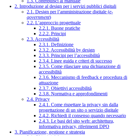
1.3. Contribuisci al manuale
2. Introduzione al design per i servizi pubblici digitali
2.1. Design per l’amministrazione digitale (
e-
government
)
2.2. L’approccio progettuale
2.2.1. Buone pratiche
2.2.2. Principi
2.3. Accessibilità
2.3.1. Definizione
2.3.2. Accessibilità by design
2.3.3. Principi per l’accessibilità
2.3.4. Linee guida e criteri di successo
2.3.5. Come rilasciare una dichiarazione di
accessibilità
2.3.6. Meccanismo di feedback e procedura di
attuazione
2.3.7. Obiettivi accessibilità
2.3.8. Normativa e approfondimenti
2.4. Privacy
2.4.1. Come rispettare la privacy sin dalla
progettazione di un sito o servizio digitale
2.4.2. Richiedi il consenso quando necessario
2.4.3. Le basi del sito web: architettura,
informativa privacy, riferimenti DPO
3. Pianificazione, gestione e strategia