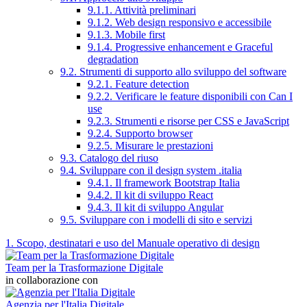
9.1.1. Attività preliminari
9.1.2. Web design responsivo e accessibile
9.1.3. Mobile first
9.1.4. Progressive enhancement e Graceful
degradation
9.2. Strumenti di supporto allo sviluppo del software
9.2.1. Feature detection
9.2.2. Verificare le feature disponibili con Can I
use
9.2.3. Strumenti e risorse per CSS e JavaScript
9.2.4. Supporto browser
9.2.5. Misurare le prestazioni
9.3. Catalogo del riuso
9.4. Sviluppare con il design system .italia
9.4.1. Il framework Bootstrap Italia
9.4.2. Il kit di sviluppo React
9.4.3. Il kit di sviluppo Angular
9.5. Sviluppare con i modelli di sito e servizi
1. Scopo, destinatari e uso del Manuale operativo di design
Team per la Trasformazione Digitale
in collaborazione con
Agenzia per l'Italia Digitale