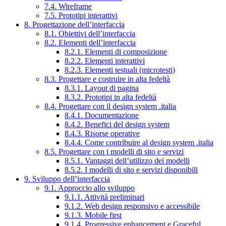
7.4. Wireframe
7.5. Prototipi interattivi
8. Progettazione dell’interfaccia
8.1. Obiettivi dell’interfaccia
8.2. Elementi dell’interfaccia
8.2.1. Elementi di composizione
8.2.2. Elementi interattivi
8.2.3. Elementi testuali (microtesti)
8.3. Progettare e costruire in alta fedeltà
8.3.1. Layout di pagina
8.3.2. Prototipi in alta fedeltà
8.4. Progettare con il design system .italia
8.4.1. Documentazione
8.4.2. Benefici del design system
8.4.3. Risorse operative
8.4.4. Come contribuire al design system .italia
8.5. Progettare con i modelli di sito e servizi
8.5.1. Vantaggi dell’utilizzo dei modelli
8.5.2. I modelli di sito e servizi disponibili
9. Sviluppo dell’interfaccia
9.1. Approccio allo sviluppo
9.1.1. Attività preliminari
9.1.2. Web design responsivo e accessibile
9.1.3. Mobile first
9.1.4. Progressive enhancement e Graceful