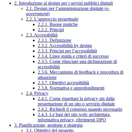
2. Introduzione al design per i servizi pubblici digitali
2.1. Design per l’amministrazione digitale (
e-
government
)
2.2. L’approccio progettuale
2.2.1. Buone pratiche
2.2.2. Principi
2.3. Accessibilità
2.3.1. Definizione
2.3.2. Accessibilità by design
2.3.3. Principi per l’accessibilità
2.3.4. Linee guida e criteri di successo
2.3.5. Come rilasciare una dichiarazione di
accessibilità
2.3.6. Meccanismo di feedback e procedura di
attuazione
2.3.7. Obiettivi accessibilità
2.3.8. Normativa e approfondimenti
2.4. Privacy
2.4.1. Come rispettare la privacy sin dalla
progettazione di un sito o servizio digitale
2.4.2. Richiedi il consenso quando necessario
2.4.3. Le basi del sito web: architettura,
informativa privacy, riferimenti DPO
3. Pianificazione, gestione e strategia
3.1. Obiettivi del progetto