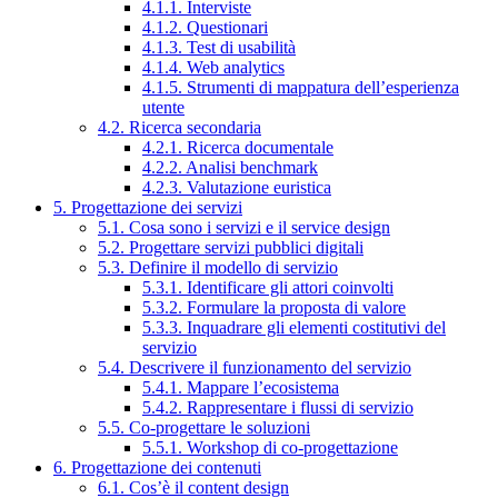
4.1.1. Interviste
4.1.2. Questionari
4.1.3. Test di usabilità
4.1.4. Web analytics
4.1.5. Strumenti di mappatura dell’esperienza
utente
4.2. Ricerca secondaria
4.2.1. Ricerca documentale
4.2.2. Analisi benchmark
4.2.3. Valutazione euristica
5. Progettazione dei servizi
5.1. Cosa sono i servizi e il service design
5.2. Progettare servizi pubblici digitali
5.3. Definire il modello di servizio
5.3.1. Identificare gli attori coinvolti
5.3.2. Formulare la proposta di valore
5.3.3. Inquadrare gli elementi costitutivi del
servizio
5.4. Descrivere il funzionamento del servizio
5.4.1. Mappare l’ecosistema
5.4.2. Rappresentare i flussi di servizio
5.5. Co-progettare le soluzioni
5.5.1. Workshop di co-progettazione
6. Progettazione dei contenuti
6.1. Cos’è il content design