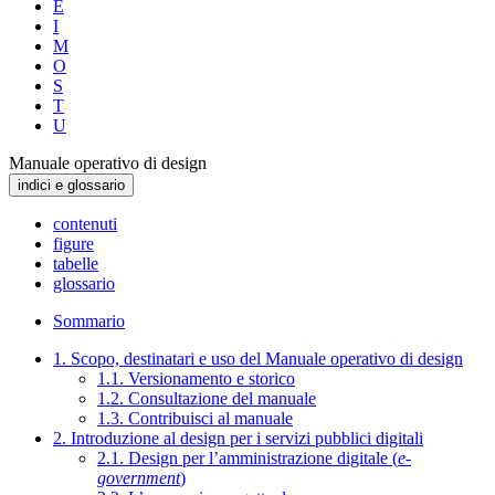
E
I
M
O
S
T
U
Manuale operativo di design
indici e glossario
contenuti
figure
tabelle
glossario
Sommario
1. Scopo, destinatari e uso del Manuale operativo di design
1.1. Versionamento e storico
1.2. Consultazione del manuale
1.3. Contribuisci al manuale
2. Introduzione al design per i servizi pubblici digitali
2.1. Design per l’amministrazione digitale (
e-
government
)