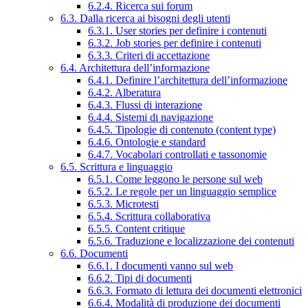
6.2.4. Ricerca sui forum
6.3. Dalla ricerca ai bisogni degli utenti
6.3.1. User stories per definire i contenuti
6.3.2. Job stories per definire i contenuti
6.3.3. Criteri di accettazione
6.4. Architettura dell’informazione
6.4.1. Definire l’architettura dell’informazione
6.4.2. Alberatura
6.4.3. Flussi di interazione
6.4.4. Sistemi di navigazione
6.4.5. Tipologie di contenuto (content type)
6.4.6. Ontologie e standard
6.4.7. Vocabolari controllati e tassonomie
6.5. Scrittura e linguaggio
6.5.1. Come leggono le persone sul web
6.5.2. Le regole per un linguaggio semplice
6.5.3. Microtesti
6.5.4. Scrittura collaborativa
6.5.5. Content critique
6.5.6. Traduzione e localizzazione dei contenuti
6.6. Documenti
6.6.1. I documenti vanno sul web
6.6.2. Tipi di documenti
6.6.3. Formato di lettura dei documenti elettronici
6.6.4. Modalità di produzione dei documenti