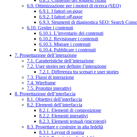
6.8.3. Consenso dei soggetti ritratti
6.9. Ottimizzazione per i motori di ricerca (SEO)
6.9.1. I fattori
on-page
6.9.2. I fattori
off-page
6.9.3. Strumenti di diagnostica SEO: Search Cons
6.10. Gestire i contenuti
6.10.1. L’inventario dei contenuti
6.10.2. Revisionare i contenuti
6.10.3. Migrare i contenuti
6.10.4. Pubblicare i contenuti
7. Progettazione dell’interazione
7.1. Caratteristiche dell’interazione
7.2. User stories per definire l’interazione
7.2.1. Differenza tra scenari e user stories
7.3. Flussi di interazione
7.4. Wireframe
7.5. Prototipi interattivi
8. Progettazione dell’interfaccia
8.1. Obiettivi dell’interfaccia
8.2. Elementi dell’interfaccia
8.2.1. Elementi di composizione
8.2.2. Elementi interattivi
8.2.3. Elementi testuali (microtesti)
8.3. Progettare e costruire in alta fedeltà
8.3.1. Layout di pagina