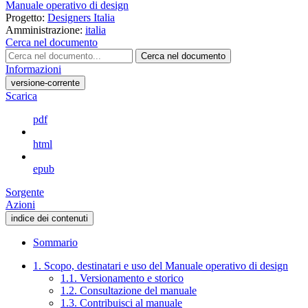
Manuale operativo di design
Progetto:
Designers Italia
Amministrazione:
italia
Cerca nel documento
Cerca nel documento
Informazioni
versione-corrente
Scarica
pdf
html
epub
Sorgente
Azioni
indice dei contenuti
Sommario
1. Scopo, destinatari e uso del Manuale operativo di design
1.1. Versionamento e storico
1.2. Consultazione del manuale
1.3. Contribuisci al manuale