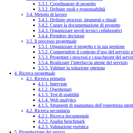
3.3.1. Coordinatore di progetto
3.3.2. Definire ruoli e responsabilità
3.4. Metodo di lavoro
3.4.1. Definire processi, strumenti e rituali
3.4.2. Curare la documentazione di progetto
3.4.3. Organizzare tavoli tecnici collaborativi
3.4.4. Prendere decisioni
3.5. Il processo progettuale
3.5.1. Organizzare il progetto e la sua gestione
3.5.2. Comprendere il contesto d’uso del servizio 
3.5.3. Progettare i processi e i
touchpoint
del servi
3.5.4. Realizzare l’interfaccia utente del servizio
3.5.5. Validare la soluzione ottenuta
4. Ricerca progettuale
4.1. Ricerca primaria
4.1.1. Interviste
4.1.2. Questionari
4.1.3. Test di usabilità
4.1.4. Web analytics
4.1.5. Strumenti di mappatura dell’esperienza uten
4.2. Ricerca secondaria
4.2.1. Ricerca documentale
4.2.2. Analisi benchmark
4.2.3. Valutazione euristica
5. Progettazione dei servizi