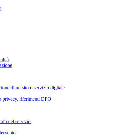
)
ilità
azione
ione di un sito o servizio digitale
va privacy, riferimenti DPO
olti nel servizio
ntervento