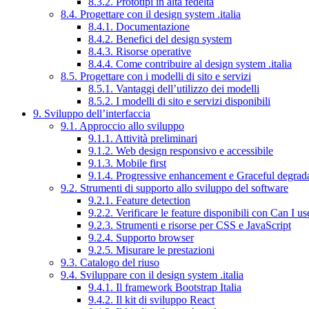
8.3.2. Prototipi in alta fedeltà
8.4. Progettare con il design system .italia
8.4.1. Documentazione
8.4.2. Benefici del design system
8.4.3. Risorse operative
8.4.4. Come contribuire al design system .italia
8.5. Progettare con i modelli di sito e servizi
8.5.1. Vantaggi dell’utilizzo dei modelli
8.5.2. I modelli di sito e servizi disponibili
9. Sviluppo dell’interfaccia
9.1. Approccio allo sviluppo
9.1.1. Attività preliminari
9.1.2. Web design responsivo e accessibile
9.1.3. Mobile first
9.1.4. Progressive enhancement e Graceful degrad
9.2. Strumenti di supporto allo sviluppo del software
9.2.1. Feature detection
9.2.2. Verificare le feature disponibili con Can I us
9.2.3. Strumenti e risorse per CSS e JavaScript
9.2.4. Supporto browser
9.2.5. Misurare le prestazioni
9.3. Catalogo del riuso
9.4. Sviluppare con il design system .italia
9.4.1. Il framework Bootstrap Italia
9.4.2. Il kit di sviluppo React