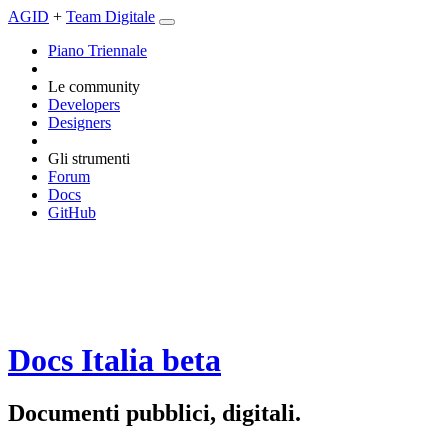
AGID
+
Team Digitale
Piano Triennale
Le community
Developers
Designers
Gli strumenti
Forum
Docs
GitHub
Docs Italia
beta
Documenti pubblici, digitali.