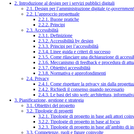
2. Introduzione al design per i servizi pubblici digitali
2.1. Design per l’amministrazione digitale (
e-government
2.2. L’approccio progettuale
2.2.1. Buone pratiche
2.2.2. Principi
2.3. Accessibilità
2.3.1. Definizione
2.3.2. Accessibilità by design
2.3.3. Principi per l’accessibilità
2.3.4. Linee guida e criteri di successo
2.3.5. Come rilasciare una dichiarazione di accessib
2.3.6. Meccanismo di feedback e procedura di attu
2.3.7. Obiettivi accessibilità
2.3.8. Normativa e approfondimenti
2.4. Privacy
2.4.1. Come rispettare la privacy sin dalla progettaz
2.4.2. Richiedi il consenso quando necessario
2.4.3. Le basi del sito web: architettura, informati
3. Pianificazione, gestione e strategia
3.1. Obiettivi del progetto
3.2. Tipologie di progetti
3.2.1. Tipologie di progetto in base agli attori coinv
3.2.2. Tipologie di progetto in base al focus
3.2.3. Tipologie di progetto in base all’ambito di i
3.3. Competenze, ruoli e figure coinvolte