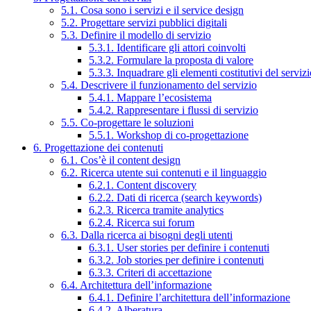
5.1. Cosa sono i servizi e il service design
5.2. Progettare servizi pubblici digitali
5.3. Definire il modello di servizio
5.3.1. Identificare gli attori coinvolti
5.3.2. Formulare la proposta di valore
5.3.3. Inquadrare gli elementi costitutivi del serviz
5.4. Descrivere il funzionamento del servizio
5.4.1. Mappare l’ecosistema
5.4.2. Rappresentare i flussi di servizio
5.5. Co-progettare le soluzioni
5.5.1. Workshop di co-progettazione
6. Progettazione dei contenuti
6.1. Cos’è il content design
6.2. Ricerca utente sui contenuti e il linguaggio
6.2.1. Content discovery
6.2.2. Dati di ricerca (search keywords)
6.2.3. Ricerca tramite analytics
6.2.4. Ricerca sui forum
6.3. Dalla ricerca ai bisogni degli utenti
6.3.1. User stories per definire i contenuti
6.3.2. Job stories per definire i contenuti
6.3.3. Criteri di accettazione
6.4. Architettura dell’informazione
6.4.1. Definire l’architettura dell’informazione
6.4.2. Alberatura