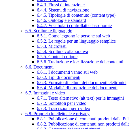
6.4.3. Flussi di interazione
6.4.4. Sistemi di navigazione
6.4.5. Tipologie di contenuto (content type)
6.4.6. Ontologie e standard
6.4.7. Vocabolari controllati e tassonomie
6.5. Scrittura e linguaggio
6.5.1. Come leggono le persone sul web
6.5.2. Le regole per un linguaggio semplice
6.5.3. Microtesti
6.5.4. Scrittura collaborativa
6.5.5. Content critique
6.5.6. Traduzione e localizzazione dei contenuti
6.6. Documenti
6.6.1. I documenti vanno sul web
6.6.2. Tipi di documenti
6.6.3. Formato di lettura dei documenti elettronici
6.6.4. Modalità di produzione dei documenti
6.7. Immagini e video
6.7.1. Testo alternativo (alt text) per le immagini
6.7.2. Sottotitoli per i video
6.7.3. Trascrizioni per i video
6.8. Proprietà intellettuale e privacy
6.8.1. Pubblicazione di contenuti prodotti dalla P
6.8.2. Pubblicazione di contenuti non prodotti dal