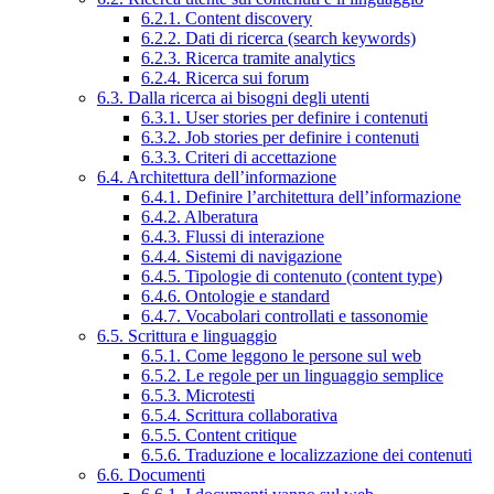
6.2.1. Content discovery
6.2.2. Dati di ricerca (search keywords)
6.2.3. Ricerca tramite analytics
6.2.4. Ricerca sui forum
6.3. Dalla ricerca ai bisogni degli utenti
6.3.1. User stories per definire i contenuti
6.3.2. Job stories per definire i contenuti
6.3.3. Criteri di accettazione
6.4. Architettura dell’informazione
6.4.1. Definire l’architettura dell’informazione
6.4.2. Alberatura
6.4.3. Flussi di interazione
6.4.4. Sistemi di navigazione
6.4.5. Tipologie di contenuto (content type)
6.4.6. Ontologie e standard
6.4.7. Vocabolari controllati e tassonomie
6.5. Scrittura e linguaggio
6.5.1. Come leggono le persone sul web
6.5.2. Le regole per un linguaggio semplice
6.5.3. Microtesti
6.5.4. Scrittura collaborativa
6.5.5. Content critique
6.5.6. Traduzione e localizzazione dei contenuti
6.6. Documenti