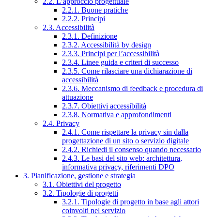
2.2. L’approccio progettuale
2.2.1. Buone pratiche
2.2.2. Principi
2.3. Accessibilità
2.3.1. Definizione
2.3.2. Accessibilità by design
2.3.3. Principi per l’accessibilità
2.3.4. Linee guida e criteri di successo
2.3.5. Come rilasciare una dichiarazione di
accessibilità
2.3.6. Meccanismo di feedback e procedura di
attuazione
2.3.7. Obiettivi accessibilità
2.3.8. Normativa e approfondimenti
2.4. Privacy
2.4.1. Come rispettare la privacy sin dalla
progettazione di un sito o servizio digitale
2.4.2. Richiedi il consenso quando necessario
2.4.3. Le basi del sito web: architettura,
informativa privacy, riferimenti DPO
3. Pianificazione, gestione e strategia
3.1. Obiettivi del progetto
3.2. Tipologie di progetti
3.2.1. Tipologie di progetto in base agli attori
coinvolti nel servizio