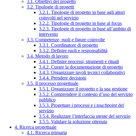
3.1. Obiettivi del progetto
3.2. Tipologie di progetti
3.2.1. Tipologie di progetto in base agli attori
coinvolti nel servizio
3.2.2. Tipologie di progetto in base al focus
3.2.3. Tipologie di progetto in base all’ambito di
intervento
3.3. Competenze, ruoli e figure coinvolte
3.3.1. Coordinatore di progetto
3.3.2. Definire ruoli e responsabilità
3.4. Metodo di lavoro
3.4.1. Definire processi, strumenti e rituali
3.4.2. Curare la documentazione di progetto
3.4.3. Organizzare tavoli tecnici collaborativi
3.4.4. Prendere decisioni
3.5. Il processo progettuale
3.5.1. Organizzare il progetto e la sua gestione
3.5.2. Comprendere il contesto d’uso del servizio
pubblico
3.5.3. Progettare i processi e i
touchpoint
del
servizio
3.5.4. Realizzare l’interfaccia utente del servizio
3.5.5. Validare la soluzione ottenuta
4. Ricerca progettuale
4.1. Ricerca primaria