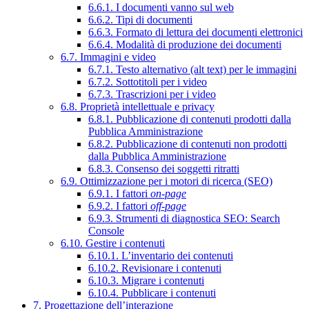
6.6.1. I documenti vanno sul web
6.6.2. Tipi di documenti
6.6.3. Formato di lettura dei documenti elettronici
6.6.4. Modalità di produzione dei documenti
6.7. Immagini e video
6.7.1. Testo alternativo (alt text) per le immagini
6.7.2. Sottotitoli per i video
6.7.3. Trascrizioni per i video
6.8. Proprietà intellettuale e privacy
6.8.1. Pubblicazione di contenuti prodotti dalla
Pubblica Amministrazione
6.8.2. Pubblicazione di contenuti non prodotti
dalla Pubblica Amministrazione
6.8.3. Consenso dei soggetti ritratti
6.9. Ottimizzazione per i motori di ricerca (SEO)
6.9.1. I fattori
on-page
6.9.2. I fattori
off-page
6.9.3. Strumenti di diagnostica SEO: Search
Console
6.10. Gestire i contenuti
6.10.1. L’inventario dei contenuti
6.10.2. Revisionare i contenuti
6.10.3. Migrare i contenuti
6.10.4. Pubblicare i contenuti
7. Progettazione dell’interazione