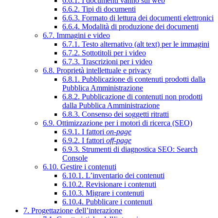
6.6.1. I documenti vanno sul web
6.6.2. Tipi di documenti
6.6.3. Formato di lettura dei documenti elettronici
6.6.4. Modalità di produzione dei documenti
6.7. Immagini e video
6.7.1. Testo alternativo (alt text) per le immagini
6.7.2. Sottotitoli per i video
6.7.3. Trascrizioni per i video
6.8. Proprietà intellettuale e privacy
6.8.1. Pubblicazione di contenuti prodotti dalla
Pubblica Amministrazione
6.8.2. Pubblicazione di contenuti non prodotti
dalla Pubblica Amministrazione
6.8.3. Consenso dei soggetti ritratti
6.9. Ottimizzazione per i motori di ricerca (SEO)
6.9.1. I fattori
on-page
6.9.2. I fattori
off-page
6.9.3. Strumenti di diagnostica SEO: Search
Console
6.10. Gestire i contenuti
6.10.1. L’inventario dei contenuti
6.10.2. Revisionare i contenuti
6.10.3. Migrare i contenuti
6.10.4. Pubblicare i contenuti
7. Progettazione dell’interazione