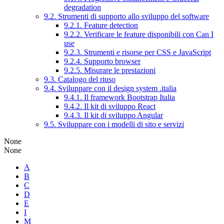
degradation
9.2. Strumenti di supporto allo sviluppo del software
9.2.1. Feature detection
9.2.2. Verificare le feature disponibili con Can I
use
9.2.3. Strumenti e risorse per CSS e JavaScript
9.2.4. Supporto browser
9.2.5. Misurare le prestazioni
9.3. Catalogo del riuso
9.4. Sviluppare con il design system .italia
9.4.1. Il framework Bootstrap Italia
9.4.2. Il kit di sviluppo React
9.4.3. Il kit di sviluppo Angular
9.5. Sviluppare con i modelli di sito e servizi
None
None
A
B
C
D
E
I
M