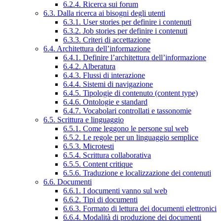
6.2.4. Ricerca sui forum
6.3. Dalla ricerca ai bisogni degli utenti
6.3.1. User stories per definire i contenuti
6.3.2. Job stories per definire i contenuti
6.3.3. Criteri di accettazione
6.4. Architettura dell’informazione
6.4.1. Definire l’architettura dell’informazione
6.4.2. Alberatura
6.4.3. Flussi di interazione
6.4.4. Sistemi di navigazione
6.4.5. Tipologie di contenuto (content type)
6.4.6. Ontologie e standard
6.4.7. Vocabolari controllati e tassonomie
6.5. Scrittura e linguaggio
6.5.1. Come leggono le persone sul web
6.5.2. Le regole per un linguaggio semplice
6.5.3. Microtesti
6.5.4. Scrittura collaborativa
6.5.5. Content critique
6.5.6. Traduzione e localizzazione dei contenuti
6.6. Documenti
6.6.1. I documenti vanno sul web
6.6.2. Tipi di documenti
6.6.3. Formato di lettura dei documenti elettronici
6.6.4. Modalità di produzione dei documenti