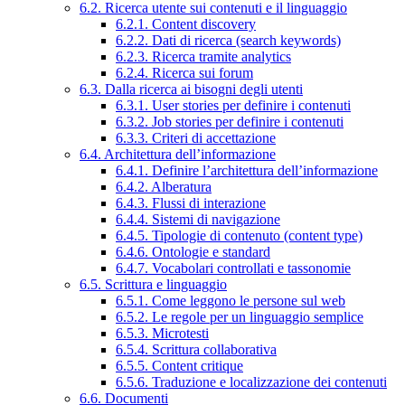
6.2. Ricerca utente sui contenuti e il linguaggio
6.2.1. Content discovery
6.2.2. Dati di ricerca (search keywords)
6.2.3. Ricerca tramite analytics
6.2.4. Ricerca sui forum
6.3. Dalla ricerca ai bisogni degli utenti
6.3.1. User stories per definire i contenuti
6.3.2. Job stories per definire i contenuti
6.3.3. Criteri di accettazione
6.4. Architettura dell’informazione
6.4.1. Definire l’architettura dell’informazione
6.4.2. Alberatura
6.4.3. Flussi di interazione
6.4.4. Sistemi di navigazione
6.4.5. Tipologie di contenuto (content type)
6.4.6. Ontologie e standard
6.4.7. Vocabolari controllati e tassonomie
6.5. Scrittura e linguaggio
6.5.1. Come leggono le persone sul web
6.5.2. Le regole per un linguaggio semplice
6.5.3. Microtesti
6.5.4. Scrittura collaborativa
6.5.5. Content critique
6.5.6. Traduzione e localizzazione dei contenuti
6.6. Documenti