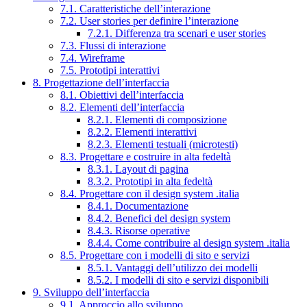
7.1. Caratteristiche dell’interazione
7.2. User stories per definire l’interazione
7.2.1. Differenza tra scenari e user stories
7.3. Flussi di interazione
7.4. Wireframe
7.5. Prototipi interattivi
8. Progettazione dell’interfaccia
8.1. Obiettivi dell’interfaccia
8.2. Elementi dell’interfaccia
8.2.1. Elementi di composizione
8.2.2. Elementi interattivi
8.2.3. Elementi testuali (microtesti)
8.3. Progettare e costruire in alta fedeltà
8.3.1. Layout di pagina
8.3.2. Prototipi in alta fedeltà
8.4. Progettare con il design system .italia
8.4.1. Documentazione
8.4.2. Benefici del design system
8.4.3. Risorse operative
8.4.4. Come contribuire al design system .italia
8.5. Progettare con i modelli di sito e servizi
8.5.1. Vantaggi dell’utilizzo dei modelli
8.5.2. I modelli di sito e servizi disponibili
9. Sviluppo dell’interfaccia
9.1. Approccio allo sviluppo