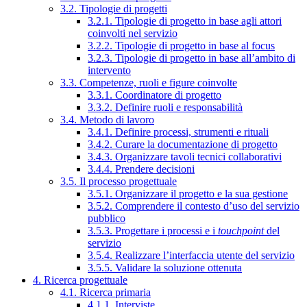
3.2. Tipologie di progetti
3.2.1. Tipologie di progetto in base agli attori
coinvolti nel servizio
3.2.2. Tipologie di progetto in base al focus
3.2.3. Tipologie di progetto in base all’ambito di
intervento
3.3. Competenze, ruoli e figure coinvolte
3.3.1. Coordinatore di progetto
3.3.2. Definire ruoli e responsabilità
3.4. Metodo di lavoro
3.4.1. Definire processi, strumenti e rituali
3.4.2. Curare la documentazione di progetto
3.4.3. Organizzare tavoli tecnici collaborativi
3.4.4. Prendere decisioni
3.5. Il processo progettuale
3.5.1. Organizzare il progetto e la sua gestione
3.5.2. Comprendere il contesto d’uso del servizio
pubblico
3.5.3. Progettare i processi e i
touchpoint
del
servizio
3.5.4. Realizzare l’interfaccia utente del servizio
3.5.5. Validare la soluzione ottenuta
4. Ricerca progettuale
4.1. Ricerca primaria
4.1.1. Interviste