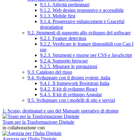
9.1.1. Attività preliminari
9.1.2. Web design responsivo e accessibile
9.1.3. Mobile first
9.1.4. Progressive enhancement e Graceful
degradation
9.2. Strumenti di supporto allo sviluppo del software
9.2.1. Feature detection
9.2.2. Verificare le feature disponibili con Can I
use
9.2.3. Strumenti e risorse per CSS e JavaScript
9.2.4. Supporto browser
9.2.5. Misurare le prestazioni
9.3. Catalogo del riuso
9.4. Sviluppare con il design system .italia
9.4.1. Il framework Bootstrap Italia
9.4.2. Il kit di sviluppo React
9.4.3. Il kit di sviluppo Angular
9.5. Sviluppare con i modelli di sito e servizi
1. Scopo, destinatari e uso del Manuale operativo di design
Team per la Trasformazione Digitale
in collaborazione con
Agenzia per l'Italia Digitale