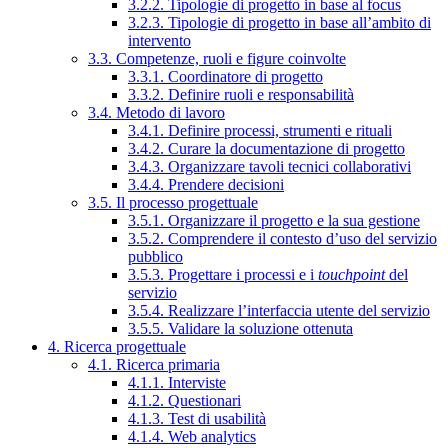
3.2.2. Tipologie di progetto in base al focus
3.2.3. Tipologie di progetto in base all’ambito di
intervento
3.3. Competenze, ruoli e figure coinvolte
3.3.1. Coordinatore di progetto
3.3.2. Definire ruoli e responsabilità
3.4. Metodo di lavoro
3.4.1. Definire processi, strumenti e rituali
3.4.2. Curare la documentazione di progetto
3.4.3. Organizzare tavoli tecnici collaborativi
3.4.4. Prendere decisioni
3.5. Il processo progettuale
3.5.1. Organizzare il progetto e la sua gestione
3.5.2. Comprendere il contesto d’uso del servizio
pubblico
3.5.3. Progettare i processi e i
touchpoint
del
servizio
3.5.4. Realizzare l’interfaccia utente del servizio
3.5.5. Validare la soluzione ottenuta
4. Ricerca progettuale
4.1. Ricerca primaria
4.1.1. Interviste
4.1.2. Questionari
4.1.3. Test di usabilità
4.1.4. Web analytics