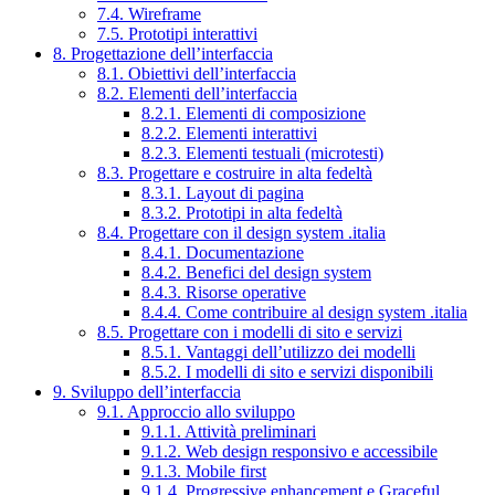
7.4. Wireframe
7.5. Prototipi interattivi
8. Progettazione dell’interfaccia
8.1. Obiettivi dell’interfaccia
8.2. Elementi dell’interfaccia
8.2.1. Elementi di composizione
8.2.2. Elementi interattivi
8.2.3. Elementi testuali (microtesti)
8.3. Progettare e costruire in alta fedeltà
8.3.1. Layout di pagina
8.3.2. Prototipi in alta fedeltà
8.4. Progettare con il design system .italia
8.4.1. Documentazione
8.4.2. Benefici del design system
8.4.3. Risorse operative
8.4.4. Come contribuire al design system .italia
8.5. Progettare con i modelli di sito e servizi
8.5.1. Vantaggi dell’utilizzo dei modelli
8.5.2. I modelli di sito e servizi disponibili
9. Sviluppo dell’interfaccia
9.1. Approccio allo sviluppo
9.1.1. Attività preliminari
9.1.2. Web design responsivo e accessibile
9.1.3. Mobile first
9.1.4. Progressive enhancement e Graceful