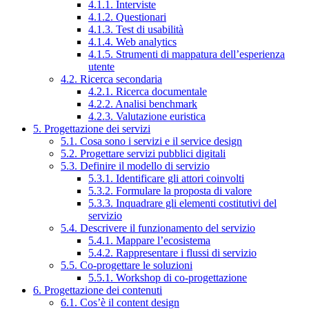
4.1.1. Interviste
4.1.2. Questionari
4.1.3. Test di usabilità
4.1.4. Web analytics
4.1.5. Strumenti di mappatura dell’esperienza
utente
4.2. Ricerca secondaria
4.2.1. Ricerca documentale
4.2.2. Analisi benchmark
4.2.3. Valutazione euristica
5. Progettazione dei servizi
5.1. Cosa sono i servizi e il service design
5.2. Progettare servizi pubblici digitali
5.3. Definire il modello di servizio
5.3.1. Identificare gli attori coinvolti
5.3.2. Formulare la proposta di valore
5.3.3. Inquadrare gli elementi costitutivi del
servizio
5.4. Descrivere il funzionamento del servizio
5.4.1. Mappare l’ecosistema
5.4.2. Rappresentare i flussi di servizio
5.5. Co-progettare le soluzioni
5.5.1. Workshop di co-progettazione
6. Progettazione dei contenuti
6.1. Cos’è il content design