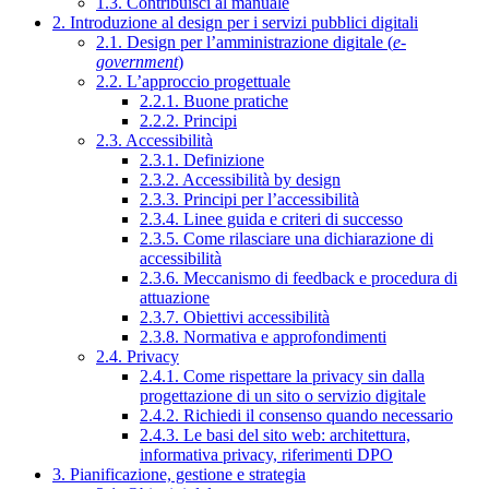
1.3. Contribuisci al manuale
2. Introduzione al design per i servizi pubblici digitali
2.1. Design per l’amministrazione digitale (
e-
government
)
2.2. L’approccio progettuale
2.2.1. Buone pratiche
2.2.2. Principi
2.3. Accessibilità
2.3.1. Definizione
2.3.2. Accessibilità by design
2.3.3. Principi per l’accessibilità
2.3.4. Linee guida e criteri di successo
2.3.5. Come rilasciare una dichiarazione di
accessibilità
2.3.6. Meccanismo di feedback e procedura di
attuazione
2.3.7. Obiettivi accessibilità
2.3.8. Normativa e approfondimenti
2.4. Privacy
2.4.1. Come rispettare la privacy sin dalla
progettazione di un sito o servizio digitale
2.4.2. Richiedi il consenso quando necessario
2.4.3. Le basi del sito web: architettura,
informativa privacy, riferimenti DPO
3. Pianificazione, gestione e strategia