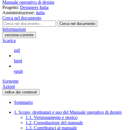
Manuale operativo di design
Progetto:
Designers Italia
Amministrazione:
italia
Cerca nel documento
Cerca nel documento
Informazioni
versione-corrente
Scarica
pdf
html
epub
Sorgente
Azioni
indice dei contenuti
Sommario
1. Scopo, destinatari e uso del Manuale operativo di design
1.1. Versionamento e storico
1.2. Consultazione del manuale
1.3. Contribuisci al manuale