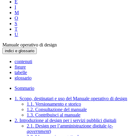
E
I
M
O
S
T
U
Manuale operativo di design
indici e glossario
contenuti
figure
tabelle
glossario
Sommario
1. Scopo, destinatari e uso del Manuale operativo di design
1.1. Versionamento e storico
1.2. Consultazione del manuale
1.3. Contribuisci al manuale
2. Introduzione al design per i servizi pubblici digitali
2.1. Design per l’amministrazione digitale (
e-
government
)