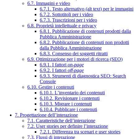
6.7. Immagini e video
6.7.1. Testo alternativo (alt text) per le immagini
6.7.2. Sottotitoli per i video
6.7.3. Trascrizioni per i video
6.8. Proprietà intellettuale e privacy
6.8.1. Pubblicazione di contenuti prodotti dalla
Pubblica Amministrazione
6.8.2. Pubblicazione di contenuti non prodotti
dalla Pubblica Amministrazione
6.8.3. Consenso dei soggetti ritratti
6.9. Ottimizzazione per i motori di ricerca (SEO)
6.9.1. I fattori
on-page
6.9.2. I fattori
off-page
6.9.3. Strumenti di diagnostica SEO: Search
Console
6.10. Gestire i contenuti
6.10.1. L’inventario dei contenuti
6.10.2. Revisionare i contenuti
6.10.3. Migrare i contenuti
6.10.4. Pubblicare i contenuti
7. Progettazione dell’interazione
7.1. Caratteristiche dell’interazione
7.2. User stories per definire l’interazione
7.2.1. Differenza tra scenari e user stories
7.3. Flussi di interazione