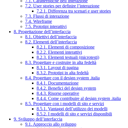
7.1. Caratteristiche dell’interazione
7.2. User stories per definire l’interazione
7.2.1. Differenza tra scenari e user stories
7.3. Flussi di interazione
7.4. Wireframe
7.5. Prototipi interattivi
8. Progettazione dell’interfaccia
8.1. Obiettivi dell’interfaccia
8.2. Elementi dell’interfaccia
8.2.1. Elementi di composizione
8.2.2. Elementi interattivi
8.2.3. Elementi testuali (microtesti)
8.3. Progettare e costruire in alta fedeltà
8.3.1. Layout di pagina
8.3.2. Prototipi in alta fedeltà
8.4. Progettare con il design system .italia
8.4.1. Documentazione
8.4.2. Benefici del design system
8.4.3. Risorse operative
8.4.4. Come contribuire al design system .italia
8.5. Progettare con i modelli di sito e servizi
8.5.1. Vantaggi dell’utilizzo dei modelli
8.5.2. I modelli di sito e servizi disponibili
9. Sviluppo dell’interfaccia
9.1. Approccio allo sviluppo