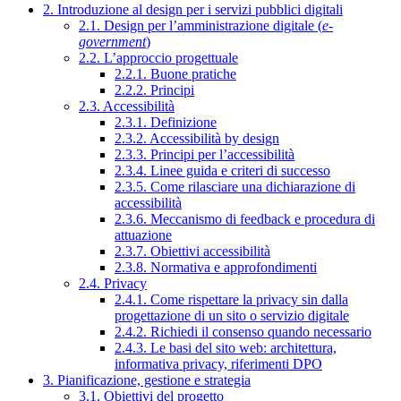
2. Introduzione al design per i servizi pubblici digitali
2.1. Design per l’amministrazione digitale (
e-
government
)
2.2. L’approccio progettuale
2.2.1. Buone pratiche
2.2.2. Principi
2.3. Accessibilità
2.3.1. Definizione
2.3.2. Accessibilità by design
2.3.3. Principi per l’accessibilità
2.3.4. Linee guida e criteri di successo
2.3.5. Come rilasciare una dichiarazione di
accessibilità
2.3.6. Meccanismo di feedback e procedura di
attuazione
2.3.7. Obiettivi accessibilità
2.3.8. Normativa e approfondimenti
2.4. Privacy
2.4.1. Come rispettare la privacy sin dalla
progettazione di un sito o servizio digitale
2.4.2. Richiedi il consenso quando necessario
2.4.3. Le basi del sito web: architettura,
informativa privacy, riferimenti DPO
3. Pianificazione, gestione e strategia
3.1. Obiettivi del progetto