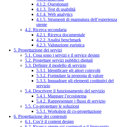
4.1.2. Questionari
4.1.3. Test di usabilità
4.1.4. Web analytics
4.1.5. Strumenti di mappatura dell’esperienza
utente
4.2. Ricerca secondaria
4.2.1. Ricerca documentale
4.2.2. Analisi benchmark
4.2.3. Valutazione euristica
5. Progettazione dei servizi
5.1. Cosa sono i servizi e il service design
5.2. Progettare servizi pubblici digitali
5.3. Definire il modello di servizio
5.3.1. Identificare gli attori coinvolti
5.3.2. Formulare la proposta di valore
5.3.3. Inquadrare gli elementi costitutivi del
servizio
5.4. Descrivere il funzionamento del servizio
5.4.1. Mappare l’ecosistema
5.4.2. Rappresentare i flussi di servizio
5.5. Co-progettare le soluzioni
5.5.1. Workshop di co-progettazione
6. Progettazione dei contenuti
6.1. Cos’è il content design
6.2. Ricerca utente sui contenuti e il linguaggio