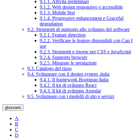
9.1.1. Attività preliminari
9.1.2. Web design responsivo e accessibile
9.1.3. Mobile first
9.1.4. Progressive enhancement e Graceful
degradation
9.2. Strumenti di supporto allo sviluppo del software
9.2.1. Feature detection
9.2.2. Verificare le feature disponibili con Can I
use
9.2.3. Strumenti e risorse per CSS e JavaScript
9.2.4. Supporto browser
9.2.5. Misurare le prestazioni
9.3. Catalogo del riuso
9.4. Sviluppare con il design system .italia
9.4.1. Il framework Bootstrap Italia
9.4.2. Il kit di sviluppo React
9.4.3. Il kit di sviluppo Angular
9.5. Sviluppare con i modelli di sito e servizi
glossario
A
B
C
D