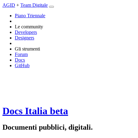
AGID
+
Team Digitale
Piano Triennale
Le community
Developers
Designers
Gli strumenti
Forum
Docs
GitHub
Docs Italia
beta
Documenti pubblici, digitali.