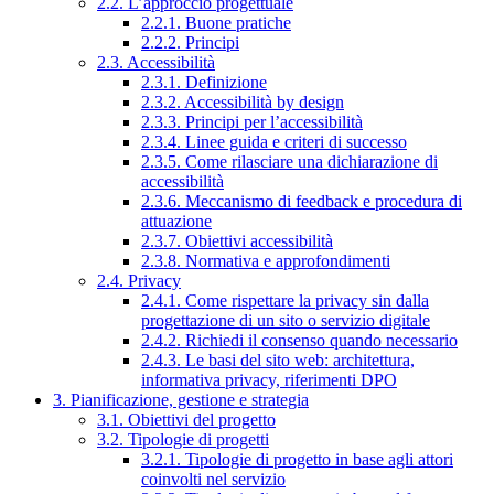
2.2. L’approccio progettuale
2.2.1. Buone pratiche
2.2.2. Principi
2.3. Accessibilità
2.3.1. Definizione
2.3.2. Accessibilità by design
2.3.3. Principi per l’accessibilità
2.3.4. Linee guida e criteri di successo
2.3.5. Come rilasciare una dichiarazione di
accessibilità
2.3.6. Meccanismo di feedback e procedura di
attuazione
2.3.7. Obiettivi accessibilità
2.3.8. Normativa e approfondimenti
2.4. Privacy
2.4.1. Come rispettare la privacy sin dalla
progettazione di un sito o servizio digitale
2.4.2. Richiedi il consenso quando necessario
2.4.3. Le basi del sito web: architettura,
informativa privacy, riferimenti DPO
3. Pianificazione, gestione e strategia
3.1. Obiettivi del progetto
3.2. Tipologie di progetti
3.2.1. Tipologie di progetto in base agli attori
coinvolti nel servizio