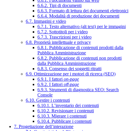
6.6.1. I documenti vanno sul web
6.6.2. Tipi di documenti
6.6.3. Formato di lettura dei documenti elettronici
6.6.4. Modalità di produzione dei documenti
6.7. Immagini e video
6.7.1. Testo alternativo (alt text) per le immagini
6.7.2. Sottotitoli per i video
6.7.3. Trascrizioni per i video
6.8. Proprietà intellettuale e privacy
6.8.1. Pubblicazione di contenuti prodotti dalla
Pubblica Amministrazione
6.8.2. Pubblicazione di contenuti non prodotti
dalla Pubblica Amministrazione
6.8.3. Consenso dei soggetti ritratti
6.9. Ottimizzazione per i motori di ricerca (SEO)
6.9.1. I fattori
on-page
6.9.2. I fattori
off-page
6.9.3. Strumenti di diagnostica SEO: Search
Console
6.10. Gestire i contenuti
6.10.1. L’inventario dei contenuti
6.10.2. Revisionare i contenuti
6.10.3. Migrare i contenuti
6.10.4. Pubblicare i contenuti
7. Progettazione dell’interazione