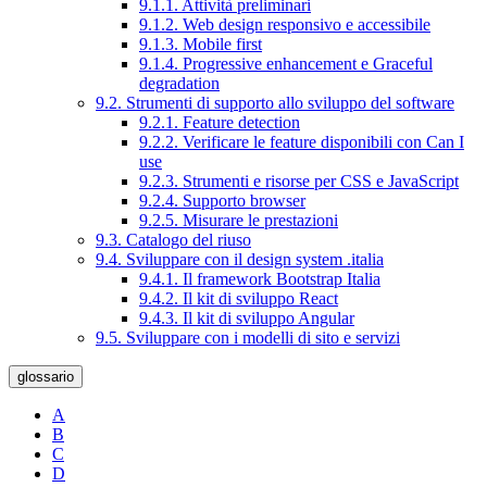
9.1.1. Attività preliminari
9.1.2. Web design responsivo e accessibile
9.1.3. Mobile first
9.1.4. Progressive enhancement e Graceful
degradation
9.2. Strumenti di supporto allo sviluppo del software
9.2.1. Feature detection
9.2.2. Verificare le feature disponibili con Can I
use
9.2.3. Strumenti e risorse per CSS e JavaScript
9.2.4. Supporto browser
9.2.5. Misurare le prestazioni
9.3. Catalogo del riuso
9.4. Sviluppare con il design system .italia
9.4.1. Il framework Bootstrap Italia
9.4.2. Il kit di sviluppo React
9.4.3. Il kit di sviluppo Angular
9.5. Sviluppare con i modelli di sito e servizi
glossario
A
B
C
D