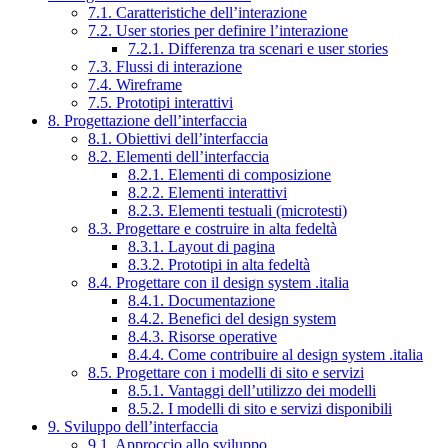
7.1. Caratteristiche dell’interazione
7.2. User stories per definire l’interazione
7.2.1. Differenza tra scenari e user stories
7.3. Flussi di interazione
7.4. Wireframe
7.5. Prototipi interattivi
8. Progettazione dell’interfaccia
8.1. Obiettivi dell’interfaccia
8.2. Elementi dell’interfaccia
8.2.1. Elementi di composizione
8.2.2. Elementi interattivi
8.2.3. Elementi testuali (microtesti)
8.3. Progettare e costruire in alta fedeltà
8.3.1. Layout di pagina
8.3.2. Prototipi in alta fedeltà
8.4. Progettare con il design system .italia
8.4.1. Documentazione
8.4.2. Benefici del design system
8.4.3. Risorse operative
8.4.4. Come contribuire al design system .italia
8.5. Progettare con i modelli di sito e servizi
8.5.1. Vantaggi dell’utilizzo dei modelli
8.5.2. I modelli di sito e servizi disponibili
9. Sviluppo dell’interfaccia
9.1. Approccio allo sviluppo