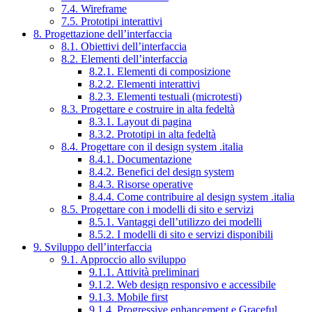
7.4. Wireframe
7.5. Prototipi interattivi
8. Progettazione dell’interfaccia
8.1. Obiettivi dell’interfaccia
8.2. Elementi dell’interfaccia
8.2.1. Elementi di composizione
8.2.2. Elementi interattivi
8.2.3. Elementi testuali (microtesti)
8.3. Progettare e costruire in alta fedeltà
8.3.1. Layout di pagina
8.3.2. Prototipi in alta fedeltà
8.4. Progettare con il design system .italia
8.4.1. Documentazione
8.4.2. Benefici del design system
8.4.3. Risorse operative
8.4.4. Come contribuire al design system .italia
8.5. Progettare con i modelli di sito e servizi
8.5.1. Vantaggi dell’utilizzo dei modelli
8.5.2. I modelli di sito e servizi disponibili
9. Sviluppo dell’interfaccia
9.1. Approccio allo sviluppo
9.1.1. Attività preliminari
9.1.2. Web design responsivo e accessibile
9.1.3. Mobile first
9.1.4. Progressive enhancement e Graceful