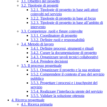
3.1. Obiettivi del progetto
3.2. Tipologie di progetti
3.2.1. Tipologie di progetto in base agli attori
coinvolti nel servizio
3.2.2. Tipologie di progetto in base al focus
3.2.3. Tipologie di progetto in base all’ambito di
intervento
3.3. Competenze, ruoli e figure coinvolte
3.3.1. Coordinatore di progetto
3.3.2. Definire ruoli e responsabilità
3.4. Metodo di lavoro
3.4.1. Definire processi, strumenti e rituali
3.4.2. Curare la documentazione di progetto
3.4.3. Organizzare tavoli tecnici collaborativi
3.4.4. Prendere decisioni
3.5. Il processo progettuale
3.5.1. Organizzare il progetto e la sua gestione
3.5.2. Comprendere il contesto d’uso del servizio
pubblico
3.5.3. Progettare i processi e i
touchpoint
del
servizio
3.5.4. Realizzare l’interfaccia utente del servizio
3.5.5. Validare la soluzione ottenuta
4. Ricerca progettuale
4.1. Ricerca primaria