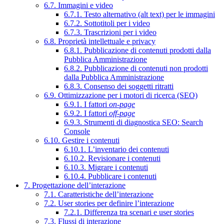
6.7. Immagini e video
6.7.1. Testo alternativo (alt text) per le immagini
6.7.2. Sottotitoli per i video
6.7.3. Trascrizioni per i video
6.8. Proprietà intellettuale e privacy
6.8.1. Pubblicazione di contenuti prodotti dalla
Pubblica Amministrazione
6.8.2. Pubblicazione di contenuti non prodotti
dalla Pubblica Amministrazione
6.8.3. Consenso dei soggetti ritratti
6.9. Ottimizzazione per i motori di ricerca (SEO)
6.9.1. I fattori
on-page
6.9.2. I fattori
off-page
6.9.3. Strumenti di diagnostica SEO: Search
Console
6.10. Gestire i contenuti
6.10.1. L’inventario dei contenuti
6.10.2. Revisionare i contenuti
6.10.3. Migrare i contenuti
6.10.4. Pubblicare i contenuti
7. Progettazione dell’interazione
7.1. Caratteristiche dell’interazione
7.2. User stories per definire l’interazione
7.2.1. Differenza tra scenari e user stories
7.3. Flussi di interazione