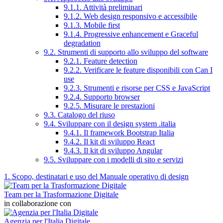
9.1.1. Attività preliminari
9.1.2. Web design responsivo e accessibile
9.1.3. Mobile first
9.1.4. Progressive enhancement e Graceful
degradation
9.2. Strumenti di supporto allo sviluppo del software
9.2.1. Feature detection
9.2.2. Verificare le feature disponibili con Can I
use
9.2.3. Strumenti e risorse per CSS e JavaScript
9.2.4. Supporto browser
9.2.5. Misurare le prestazioni
9.3. Catalogo del riuso
9.4. Sviluppare con il design system .italia
9.4.1. Il framework Bootstrap Italia
9.4.2. Il kit di sviluppo React
9.4.3. Il kit di sviluppo Angular
9.5. Sviluppare con i modelli di sito e servizi
1. Scopo, destinatari e uso del Manuale operativo di design
Team per la Trasformazione Digitale
in collaborazione con
Agenzia per l'Italia Digitale