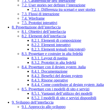
7.1. Caratteristiche dell’interazione
7.2. User stories per definire l’interazione
7.2.1. Differenza tra scenari e user stories
7.3. Flussi di interazione
7.4. Wireframe
7.5. Prototipi interattivi
8. Progettazione dell’interfaccia
8.1. Obiettivi dell’interfaccia
8.2. Elementi dell’interfaccia
8.2.1. Elementi di composizione
8.2.2. Elementi interattivi
8.2.3. Elementi testuali (microtesti)
8.3. Progettare e costruire in alta fedeltà
8.3.1. Layout di pagina
8.3.2. Prototipi in alta fedeltà
8.4. Progettare con il design system .italia
8.4.1. Documentazione
8.4.2. Benefici del design system
8.4.3. Risorse operative
8.4.4. Come contribuire al design system .italia
8.5. Progettare con i modelli di sito e servizi
8.5.1. Vantaggi dell’utilizzo dei modelli
8.5.2. I modelli di sito e servizi disponibili
9. Sviluppo dell’interfaccia
9.1. Approccio allo sviluppo