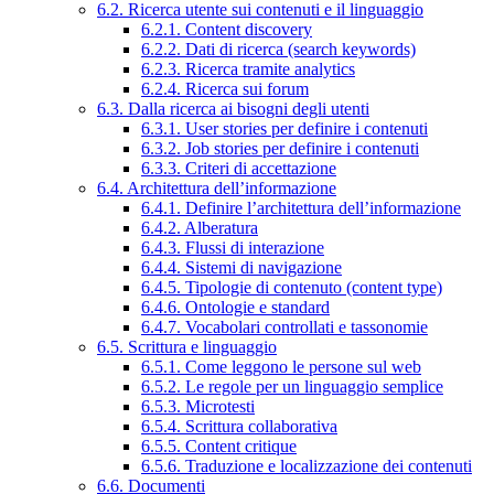
6.2. Ricerca utente sui contenuti e il linguaggio
6.2.1. Content discovery
6.2.2. Dati di ricerca (search keywords)
6.2.3. Ricerca tramite analytics
6.2.4. Ricerca sui forum
6.3. Dalla ricerca ai bisogni degli utenti
6.3.1. User stories per definire i contenuti
6.3.2. Job stories per definire i contenuti
6.3.3. Criteri di accettazione
6.4. Architettura dell’informazione
6.4.1. Definire l’architettura dell’informazione
6.4.2. Alberatura
6.4.3. Flussi di interazione
6.4.4. Sistemi di navigazione
6.4.5. Tipologie di contenuto (content type)
6.4.6. Ontologie e standard
6.4.7. Vocabolari controllati e tassonomie
6.5. Scrittura e linguaggio
6.5.1. Come leggono le persone sul web
6.5.2. Le regole per un linguaggio semplice
6.5.3. Microtesti
6.5.4. Scrittura collaborativa
6.5.5. Content critique
6.5.6. Traduzione e localizzazione dei contenuti
6.6. Documenti