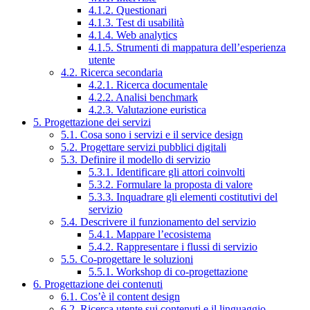
4.1.2. Questionari
4.1.3. Test di usabilità
4.1.4. Web analytics
4.1.5. Strumenti di mappatura dell’esperienza
utente
4.2. Ricerca secondaria
4.2.1. Ricerca documentale
4.2.2. Analisi benchmark
4.2.3. Valutazione euristica
5. Progettazione dei servizi
5.1. Cosa sono i servizi e il service design
5.2. Progettare servizi pubblici digitali
5.3. Definire il modello di servizio
5.3.1. Identificare gli attori coinvolti
5.3.2. Formulare la proposta di valore
5.3.3. Inquadrare gli elementi costitutivi del
servizio
5.4. Descrivere il funzionamento del servizio
5.4.1. Mappare l’ecosistema
5.4.2. Rappresentare i flussi di servizio
5.5. Co-progettare le soluzioni
5.5.1. Workshop di co-progettazione
6. Progettazione dei contenuti
6.1. Cos’è il content design
6.2. Ricerca utente sui contenuti e il linguaggio