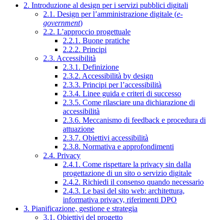
2. Introduzione al design per i servizi pubblici digitali
2.1. Design per l’amministrazione digitale (
e-
government
)
2.2. L’approccio progettuale
2.2.1. Buone pratiche
2.2.2. Principi
2.3. Accessibilità
2.3.1. Definizione
2.3.2. Accessibilità by design
2.3.3. Principi per l’accessibilità
2.3.4. Linee guida e criteri di successo
2.3.5. Come rilasciare una dichiarazione di
accessibilità
2.3.6. Meccanismo di feedback e procedura di
attuazione
2.3.7. Obiettivi accessibilità
2.3.8. Normativa e approfondimenti
2.4. Privacy
2.4.1. Come rispettare la privacy sin dalla
progettazione di un sito o servizio digitale
2.4.2. Richiedi il consenso quando necessario
2.4.3. Le basi del sito web: architettura,
informativa privacy, riferimenti DPO
3. Pianificazione, gestione e strategia
3.1. Obiettivi del progetto