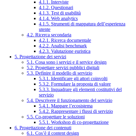
4.1.1. Interviste
4.1.2. Questionari
4.1.3. Test di usabilità
4.1.4. Web analytics
4.1.5. Strumenti di mappatura dell’esperienza
utente
4.2. Ricerca secondaria
4.2.1. Ricerca documentale
4.2.2. Analisi benchmark
4.2.3. Valutazione euristica
5. Progettazione dei servizi
5.1. Cosa sono i servizi e il service design
5.2. Progettare servizi pubblici digitali
5.3. Definire il modello di servizio
5.3.1. Identificare gli attori coinvolti
5.3.2. Formulare la proposta di valore
5.3.3. Inquadrare gli elementi costitutivi del
servizio
5.4. Descrivere il funzionamento del servizio
5.4.1. Mappare l’ecosistema
5.4.2. Rappresentare i flussi di servizio
5.5. Co-progettare le soluzioni
5.5.1. Workshop di co-progettazione
6. Progettazione dei contenuti
6.1. Cos’è il content design