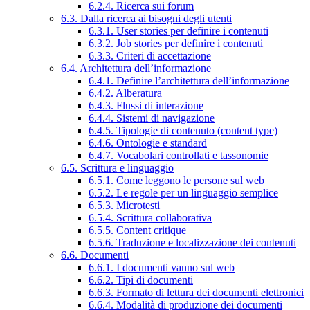
6.2.4. Ricerca sui forum
6.3. Dalla ricerca ai bisogni degli utenti
6.3.1. User stories per definire i contenuti
6.3.2. Job stories per definire i contenuti
6.3.3. Criteri di accettazione
6.4. Architettura dell’informazione
6.4.1. Definire l’architettura dell’informazione
6.4.2. Alberatura
6.4.3. Flussi di interazione
6.4.4. Sistemi di navigazione
6.4.5. Tipologie di contenuto (content type)
6.4.6. Ontologie e standard
6.4.7. Vocabolari controllati e tassonomie
6.5. Scrittura e linguaggio
6.5.1. Come leggono le persone sul web
6.5.2. Le regole per un linguaggio semplice
6.5.3. Microtesti
6.5.4. Scrittura collaborativa
6.5.5. Content critique
6.5.6. Traduzione e localizzazione dei contenuti
6.6. Documenti
6.6.1. I documenti vanno sul web
6.6.2. Tipi di documenti
6.6.3. Formato di lettura dei documenti elettronici
6.6.4. Modalità di produzione dei documenti