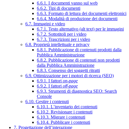
6.6.1. I documenti vanno sul web
6.6.2. Tipi di documenti
6.6.3. Formato di lettura dei documenti elettronici
6.6.4. Modalità di produzione dei documenti
6.7. Immagini e video
6.7.1. Testo alternativo (alt text) per le immagini
6.7.2. Sottotitoli per i video
6.7.3. Trascrizioni per i video
6.8. Proprietà intellettuale e privacy
6.8.1. Pubblicazione di contenuti prodotti dalla
Pubblica Amministrazione
6.8.2. Pubblicazione di contenuti non prodotti
dalla Pubblica Amministrazione
6.8.3. Consenso dei soggetti ritratti
6.9. Ottimizzazione per i motori di ricerca (SEO)
6.9.1. I fattori
on-page
6.9.2. I fattori
off-page
6.9.3. Strumenti di diagnostica SEO: Search
Console
6.10. Gestire i contenuti
6.10.1. L’inventario dei contenuti
6.10.2. Revisionare i contenuti
6.10.3. Migrare i contenuti
6.10.4. Pubblicare i contenuti
7. Progettazione dell’interazione