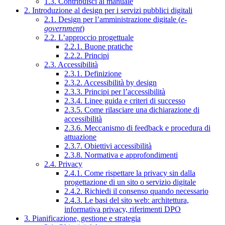
1.3. Contribuisci al manuale
2. Introduzione al design per i servizi pubblici digitali
2.1. Design per l’amministrazione digitale (
e-
government
)
2.2. L’approccio progettuale
2.2.1. Buone pratiche
2.2.2. Principi
2.3. Accessibilità
2.3.1. Definizione
2.3.2. Accessibilità by design
2.3.3. Principi per l’accessibilità
2.3.4. Linee guida e criteri di successo
2.3.5. Come rilasciare una dichiarazione di
accessibilità
2.3.6. Meccanismo di feedback e procedura di
attuazione
2.3.7. Obiettivi accessibilità
2.3.8. Normativa e approfondimenti
2.4. Privacy
2.4.1. Come rispettare la privacy sin dalla
progettazione di un sito o servizio digitale
2.4.2. Richiedi il consenso quando necessario
2.4.3. Le basi del sito web: architettura,
informativa privacy, riferimenti DPO
3. Pianificazione, gestione e strategia