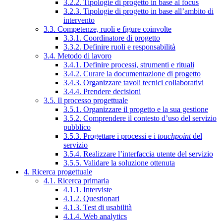
3.2.2. Tipologie di progetto in base al focus
3.2.3. Tipologie di progetto in base all’ambito di
intervento
3.3. Competenze, ruoli e figure coinvolte
3.3.1. Coordinatore di progetto
3.3.2. Definire ruoli e responsabilità
3.4. Metodo di lavoro
3.4.1. Definire processi, strumenti e rituali
3.4.2. Curare la documentazione di progetto
3.4.3. Organizzare tavoli tecnici collaborativi
3.4.4. Prendere decisioni
3.5. Il processo progettuale
3.5.1. Organizzare il progetto e la sua gestione
3.5.2. Comprendere il contesto d’uso del servizio
pubblico
3.5.3. Progettare i processi e i
touchpoint
del
servizio
3.5.4. Realizzare l’interfaccia utente del servizio
3.5.5. Validare la soluzione ottenuta
4. Ricerca progettuale
4.1. Ricerca primaria
4.1.1. Interviste
4.1.2. Questionari
4.1.3. Test di usabilità
4.1.4. Web analytics