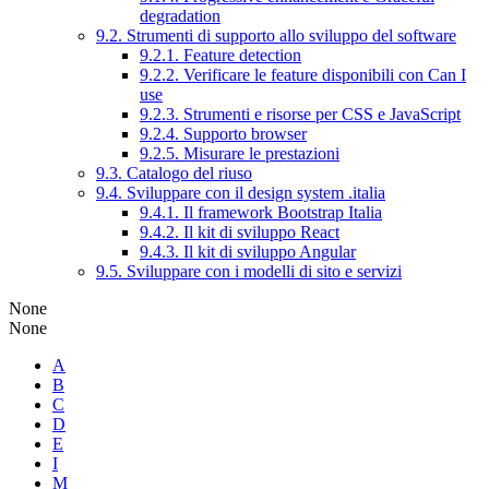
degradation
9.2. Strumenti di supporto allo sviluppo del software
9.2.1. Feature detection
9.2.2. Verificare le feature disponibili con Can I
use
9.2.3. Strumenti e risorse per CSS e JavaScript
9.2.4. Supporto browser
9.2.5. Misurare le prestazioni
9.3. Catalogo del riuso
9.4. Sviluppare con il design system .italia
9.4.1. Il framework Bootstrap Italia
9.4.2. Il kit di sviluppo React
9.4.3. Il kit di sviluppo Angular
9.5. Sviluppare con i modelli di sito e servizi
None
None
A
B
C
D
E
I
M