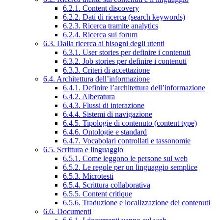
6.2.1. Content discovery
6.2.2. Dati di ricerca (search keywords)
6.2.3. Ricerca tramite analytics
6.2.4. Ricerca sui forum
6.3. Dalla ricerca ai bisogni degli utenti
6.3.1. User stories per definire i contenuti
6.3.2. Job stories per definire i contenuti
6.3.3. Criteri di accettazione
6.4. Architettura dell’informazione
6.4.1. Definire l’architettura dell’informazione
6.4.2. Alberatura
6.4.3. Flussi di interazione
6.4.4. Sistemi di navigazione
6.4.5. Tipologie di contenuto (content type)
6.4.6. Ontologie e standard
6.4.7. Vocabolari controllati e tassonomie
6.5. Scrittura e linguaggio
6.5.1. Come leggono le persone sul web
6.5.2. Le regole per un linguaggio semplice
6.5.3. Microtesti
6.5.4. Scrittura collaborativa
6.5.5. Content critique
6.5.6. Traduzione e localizzazione dei contenuti
6.6. Documenti