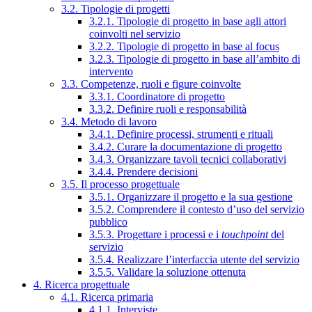
3.2. Tipologie di progetti
3.2.1. Tipologie di progetto in base agli attori
coinvolti nel servizio
3.2.2. Tipologie di progetto in base al focus
3.2.3. Tipologie di progetto in base all’ambito di
intervento
3.3. Competenze, ruoli e figure coinvolte
3.3.1. Coordinatore di progetto
3.3.2. Definire ruoli e responsabilità
3.4. Metodo di lavoro
3.4.1. Definire processi, strumenti e rituali
3.4.2. Curare la documentazione di progetto
3.4.3. Organizzare tavoli tecnici collaborativi
3.4.4. Prendere decisioni
3.5. Il processo progettuale
3.5.1. Organizzare il progetto e la sua gestione
3.5.2. Comprendere il contesto d’uso del servizio
pubblico
3.5.3. Progettare i processi e i
touchpoint
del
servizio
3.5.4. Realizzare l’interfaccia utente del servizio
3.5.5. Validare la soluzione ottenuta
4. Ricerca progettuale
4.1. Ricerca primaria
4.1.1. Interviste