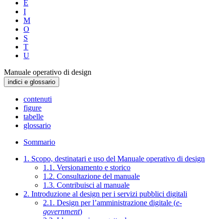
E
I
M
O
S
T
U
Manuale operativo di design
indici e glossario
contenuti
figure
tabelle
glossario
Sommario
1. Scopo, destinatari e uso del Manuale operativo di design
1.1. Versionamento e storico
1.2. Consultazione del manuale
1.3. Contribuisci al manuale
2. Introduzione al design per i servizi pubblici digitali
2.1. Design per l’amministrazione digitale (
e-
government
)