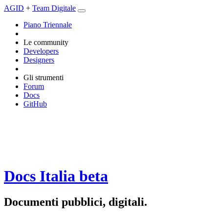
AGID
+
Team Digitale
Piano Triennale
Le community
Developers
Designers
Gli strumenti
Forum
Docs
GitHub
Docs Italia
beta
Documenti pubblici, digitali.