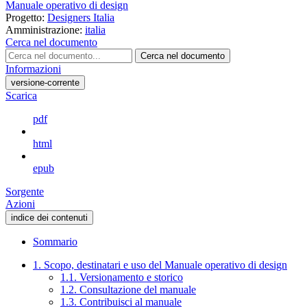
Manuale operativo di design
Progetto:
Designers Italia
Amministrazione:
italia
Cerca nel documento
Cerca nel documento
Informazioni
versione-corrente
Scarica
pdf
html
epub
Sorgente
Azioni
indice dei contenuti
Sommario
1. Scopo, destinatari e uso del Manuale operativo di design
1.1. Versionamento e storico
1.2. Consultazione del manuale
1.3. Contribuisci al manuale