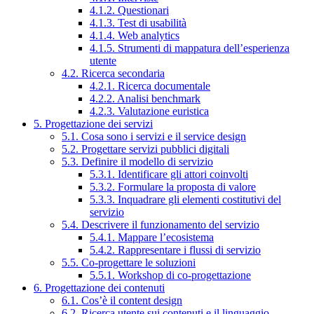
4.1.2. Questionari
4.1.3. Test di usabilità
4.1.4. Web analytics
4.1.5. Strumenti di mappatura dell’esperienza
utente
4.2. Ricerca secondaria
4.2.1. Ricerca documentale
4.2.2. Analisi benchmark
4.2.3. Valutazione euristica
5. Progettazione dei servizi
5.1. Cosa sono i servizi e il service design
5.2. Progettare servizi pubblici digitali
5.3. Definire il modello di servizio
5.3.1. Identificare gli attori coinvolti
5.3.2. Formulare la proposta di valore
5.3.3. Inquadrare gli elementi costitutivi del
servizio
5.4. Descrivere il funzionamento del servizio
5.4.1. Mappare l’ecosistema
5.4.2. Rappresentare i flussi di servizio
5.5. Co-progettare le soluzioni
5.5.1. Workshop di co-progettazione
6. Progettazione dei contenuti
6.1. Cos’è il content design
6.2. Ricerca utente sui contenuti e il linguaggio