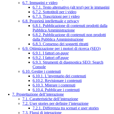
6.7. Immagini e video
6.7.1. Testo alternativo (alt text) per le immagini
6.7.2. Sottotitoli per i video
6.7.3. Trascrizioni per i video
6.8. Proprietà intellettuale e privacy
6.8.1. Pubblicazione di contenuti prodotti dalla
Pubblica Amministrazione
6.8.2. Pubblicazione di contenuti non prodotti
dalla Pubblica Amministrazione
6.8.3. Consenso dei soggetti ritratti
6.9. Ottimizzazione per i motori di ricerca (SEO)
6.9.1. I fattori
on-page
6.9.2. I fattori
off-page
6.9.3. Strumenti di diagnostica SEO: Search
Console
6.10. Gestire i contenuti
6.10.1. L’inventario dei contenuti
6.10.2. Revisionare i contenuti
6.10.3. Migrare i contenuti
6.10.4. Pubblicare i contenuti
7. Progettazione dell’interazione
7.1. Caratteristiche dell’interazione
7.2. User stories per definire l’interazione
7.2.1. Differenza tra scenari e user stories
7.3. Flussi di interazione