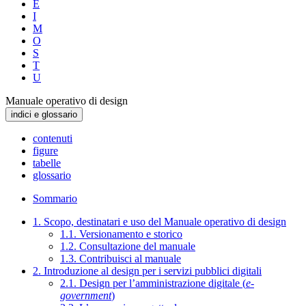
E
I
M
O
S
T
U
Manuale operativo di design
indici e glossario
contenuti
figure
tabelle
glossario
Sommario
1. Scopo, destinatari e uso del Manuale operativo di design
1.1. Versionamento e storico
1.2. Consultazione del manuale
1.3. Contribuisci al manuale
2. Introduzione al design per i servizi pubblici digitali
2.1. Design per l’amministrazione digitale (
e-
government
)