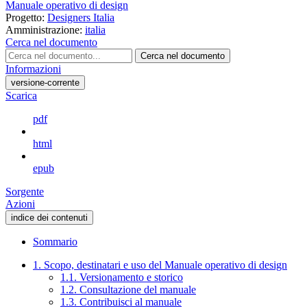
Manuale operativo di design
Progetto:
Designers Italia
Amministrazione:
italia
Cerca nel documento
Cerca nel documento
Informazioni
versione-corrente
Scarica
pdf
html
epub
Sorgente
Azioni
indice dei contenuti
Sommario
1. Scopo, destinatari e uso del Manuale operativo di design
1.1. Versionamento e storico
1.2. Consultazione del manuale
1.3. Contribuisci al manuale