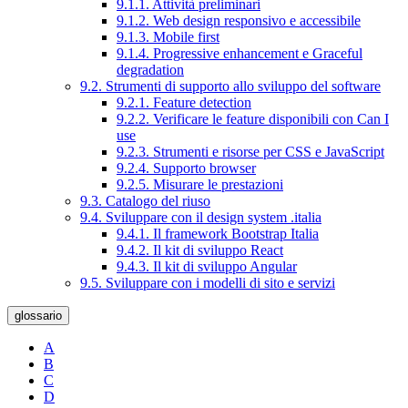
9.1.1. Attività preliminari
9.1.2. Web design responsivo e accessibile
9.1.3. Mobile first
9.1.4. Progressive enhancement e Graceful
degradation
9.2. Strumenti di supporto allo sviluppo del software
9.2.1. Feature detection
9.2.2. Verificare le feature disponibili con Can I
use
9.2.3. Strumenti e risorse per CSS e JavaScript
9.2.4. Supporto browser
9.2.5. Misurare le prestazioni
9.3. Catalogo del riuso
9.4. Sviluppare con il design system .italia
9.4.1. Il framework Bootstrap Italia
9.4.2. Il kit di sviluppo React
9.4.3. Il kit di sviluppo Angular
9.5. Sviluppare con i modelli di sito e servizi
glossario
A
B
C
D