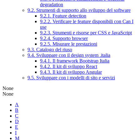
degradation
9.2. Strumenti di supporto allo sviluppo del software
9.2.1. Feature detection
9.2.2. Verificare le feature disponibili con Can I
use
9.2.3. Strumenti e risorse per CSS e JavaScript
9.2.4. Supporto browser
9.2.5. Misurare le prestazioni
9.3. Catalogo del riuso
9.4. Sviluppare con il design system .italia
9.4.1. Il framework Bootstrap Italia
9.4.2. Il kit di sviluppo React
9.4.3. Il kit di sviluppo Angular
9.5. Sviluppare con i modelli di sito e servizi
None
None
A
B
C
D
E
I
M