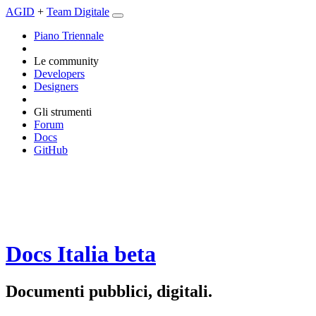
AGID
+
Team Digitale
Piano Triennale
Le community
Developers
Designers
Gli strumenti
Forum
Docs
GitHub
Docs Italia
beta
Documenti pubblici, digitali.