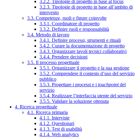
3.2.2. Tipologie di progetto in base al focus
3.2.3. Tipologie di progetto in base all’ambito di
intervento
3.3. Competenze, ruoli e figure coinvolte
3.3.1. Coordinatore di progetto
3.3.2. Definire ruoli e responsabilità
3.4. Metodo di lavoro
3.4.1. Definire processi, strumenti e rituali
3.4.2. Curare la documentazione di progetto
3.4.3. Organizzare tavoli tecnici collaborativi
3.4.4. Prendere decisioni
3.5. Il processo progettuale
3.5.1. Organizzare il progetto e la sua gestione
3.5.2. Comprendere il contesto d’uso del servizio
pubblico
3.5.3. Progettare i processi e i
touchpoint
del
servizio
3.5.4. Realizzare l’interfaccia utente del servizio
3.5.5. Validare la soluzione ottenuta
4. Ricerca progettuale
4.1. Ricerca primaria
4.1.1. Interviste
4.1.2. Questionari
4.1.3. Test di usabilità
4.1.4. Web analytics