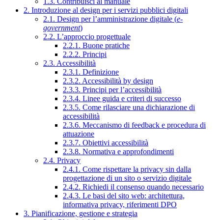
1.3. Contribuisci al manuale
2. Introduzione al design per i servizi pubblici digitali
2.1. Design per l’amministrazione digitale (
e-
government
)
2.2. L’approccio progettuale
2.2.1. Buone pratiche
2.2.2. Principi
2.3. Accessibilità
2.3.1. Definizione
2.3.2. Accessibilità by design
2.3.3. Principi per l’accessibilità
2.3.4. Linee guida e criteri di successo
2.3.5. Come rilasciare una dichiarazione di
accessibilità
2.3.6. Meccanismo di feedback e procedura di
attuazione
2.3.7. Obiettivi accessibilità
2.3.8. Normativa e approfondimenti
2.4. Privacy
2.4.1. Come rispettare la privacy sin dalla
progettazione di un sito o servizio digitale
2.4.2. Richiedi il consenso quando necessario
2.4.3. Le basi del sito web: architettura,
informativa privacy, riferimenti DPO
3. Pianificazione, gestione e strategia