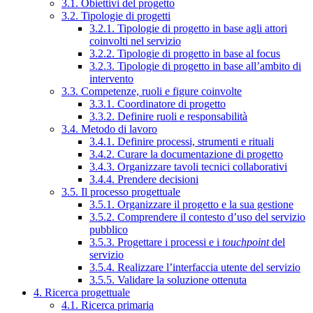
3.1. Obiettivi del progetto
3.2. Tipologie di progetti
3.2.1. Tipologie di progetto in base agli attori
coinvolti nel servizio
3.2.2. Tipologie di progetto in base al focus
3.2.3. Tipologie di progetto in base all’ambito di
intervento
3.3. Competenze, ruoli e figure coinvolte
3.3.1. Coordinatore di progetto
3.3.2. Definire ruoli e responsabilità
3.4. Metodo di lavoro
3.4.1. Definire processi, strumenti e rituali
3.4.2. Curare la documentazione di progetto
3.4.3. Organizzare tavoli tecnici collaborativi
3.4.4. Prendere decisioni
3.5. Il processo progettuale
3.5.1. Organizzare il progetto e la sua gestione
3.5.2. Comprendere il contesto d’uso del servizio
pubblico
3.5.3. Progettare i processi e i
touchpoint
del
servizio
3.5.4. Realizzare l’interfaccia utente del servizio
3.5.5. Validare la soluzione ottenuta
4. Ricerca progettuale
4.1. Ricerca primaria