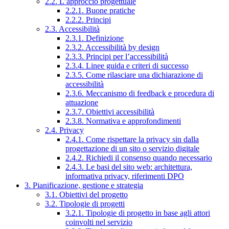
2.2. L’approccio progettuale
2.2.1. Buone pratiche
2.2.2. Principi
2.3. Accessibilità
2.3.1. Definizione
2.3.2. Accessibilità by design
2.3.3. Principi per l’accessibilità
2.3.4. Linee guida e criteri di successo
2.3.5. Come rilasciare una dichiarazione di
accessibilità
2.3.6. Meccanismo di feedback e procedura di
attuazione
2.3.7. Obiettivi accessibilità
2.3.8. Normativa e approfondimenti
2.4. Privacy
2.4.1. Come rispettare la privacy sin dalla
progettazione di un sito o servizio digitale
2.4.2. Richiedi il consenso quando necessario
2.4.3. Le basi del sito web: architettura,
informativa privacy, riferimenti DPO
3. Pianificazione, gestione e strategia
3.1. Obiettivi del progetto
3.2. Tipologie di progetti
3.2.1. Tipologie di progetto in base agli attori
coinvolti nel servizio