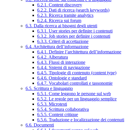
6.2.1. Content discovery
6.2.2. Dati di ricerca (search keywords)
6.2.3. Ricerca tramite analytics
6.2.4. Ricerca sui forum
6.3. Dalla ricerca ai bisogni degli utenti
6.3.1. User stories per definire i contenuti
6.3.2. Job stories per definire i contenuti
6.3.3. Criteri di accettazione
6.4. Architettura dell’informazione
6.4.1. Definire l’architettura dell’informazione
6.4.2. Alberatura
6.4.3. Flussi di interazione
6.4.4. Sistemi di navigazione
6.4.5. Tipologie di contenuto (content type)
6.4.6. Ontologie e standard
6.4.7. Vocabolari controllati e tassonomie
6.5. Scrittura e linguaggio
6.5.1. Come leggono le persone sul web
6.5.2. Le regole per un linguaggio semplice
6.5.3. Microtesti
6.5.4. Scrittura collaborativa
6.5.5. Content critique
6.5.6. Traduzione e localizzazione dei contenuti
6.6. Documenti