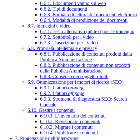
6.6.1. I documenti vanno sul web
6.6.2. Tipi di documenti
6.6.3. Formato di lettura dei documenti elettronici
6.6.4. Modalità di produzione dei documenti
6.7. Immagini e video
6.7.1. Testo alternativo (alt text) per le immagini
6.7.2. Sottotitoli per i video
6.7.3. Trascrizioni per i video
6.8. Proprietà intellettuale e privacy
6.8.1. Pubblicazione di contenuti prodotti dalla
Pubblica Amministrazione
6.8.2. Pubblicazione di contenuti non prodotti
dalla Pubblica Amministrazione
6.8.3. Consenso dei soggetti ritratti
6.9. Ottimizzazione per i motori di ricerca (SEO)
6.9.1. I fattori
on-page
6.9.2. I fattori
off-page
6.9.3. Strumenti di diagnostica SEO: Search
Console
6.10. Gestire i contenuti
6.10.1. L’inventario dei contenuti
6.10.2. Revisionare i contenuti
6.10.3. Migrare i contenuti
6.10.4. Pubblicare i contenuti
7. Progettazione dell’interazione