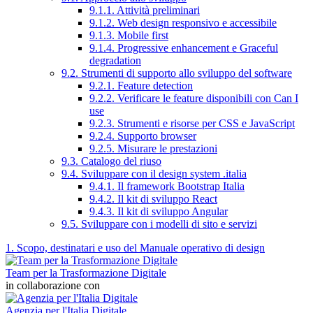
9.1.1. Attività preliminari
9.1.2. Web design responsivo e accessibile
9.1.3. Mobile first
9.1.4. Progressive enhancement e Graceful
degradation
9.2. Strumenti di supporto allo sviluppo del software
9.2.1. Feature detection
9.2.2. Verificare le feature disponibili con Can I
use
9.2.3. Strumenti e risorse per CSS e JavaScript
9.2.4. Supporto browser
9.2.5. Misurare le prestazioni
9.3. Catalogo del riuso
9.4. Sviluppare con il design system .italia
9.4.1. Il framework Bootstrap Italia
9.4.2. Il kit di sviluppo React
9.4.3. Il kit di sviluppo Angular
9.5. Sviluppare con i modelli di sito e servizi
1. Scopo, destinatari e uso del Manuale operativo di design
Team per la Trasformazione Digitale
in collaborazione con
Agenzia per l'Italia Digitale