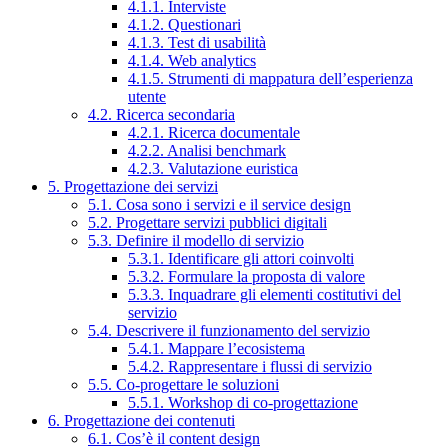
4.1.1. Interviste
4.1.2. Questionari
4.1.3. Test di usabilità
4.1.4. Web analytics
4.1.5. Strumenti di mappatura dell’esperienza
utente
4.2. Ricerca secondaria
4.2.1. Ricerca documentale
4.2.2. Analisi benchmark
4.2.3. Valutazione euristica
5. Progettazione dei servizi
5.1. Cosa sono i servizi e il service design
5.2. Progettare servizi pubblici digitali
5.3. Definire il modello di servizio
5.3.1. Identificare gli attori coinvolti
5.3.2. Formulare la proposta di valore
5.3.3. Inquadrare gli elementi costitutivi del
servizio
5.4. Descrivere il funzionamento del servizio
5.4.1. Mappare l’ecosistema
5.4.2. Rappresentare i flussi di servizio
5.5. Co-progettare le soluzioni
5.5.1. Workshop di co-progettazione
6. Progettazione dei contenuti
6.1. Cos’è il content design