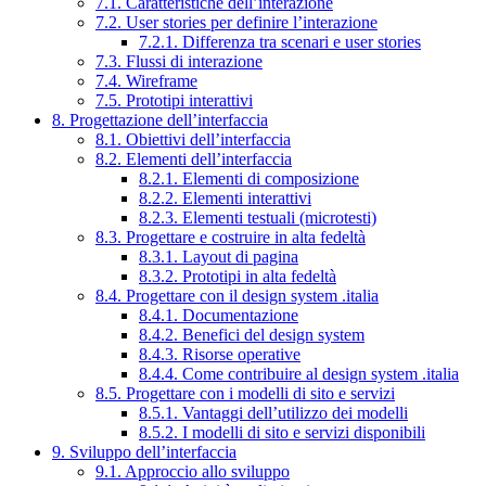
7.1. Caratteristiche dell’interazione
7.2. User stories per definire l’interazione
7.2.1. Differenza tra scenari e user stories
7.3. Flussi di interazione
7.4. Wireframe
7.5. Prototipi interattivi
8. Progettazione dell’interfaccia
8.1. Obiettivi dell’interfaccia
8.2. Elementi dell’interfaccia
8.2.1. Elementi di composizione
8.2.2. Elementi interattivi
8.2.3. Elementi testuali (microtesti)
8.3. Progettare e costruire in alta fedeltà
8.3.1. Layout di pagina
8.3.2. Prototipi in alta fedeltà
8.4. Progettare con il design system .italia
8.4.1. Documentazione
8.4.2. Benefici del design system
8.4.3. Risorse operative
8.4.4. Come contribuire al design system .italia
8.5. Progettare con i modelli di sito e servizi
8.5.1. Vantaggi dell’utilizzo dei modelli
8.5.2. I modelli di sito e servizi disponibili
9. Sviluppo dell’interfaccia
9.1. Approccio allo sviluppo