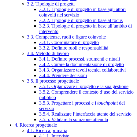
3.2. Tipologie di progetti
3.2.1. Tipologie di progetto in base agli attori
coinvolti nel servizio
3.2.2. Tipologie di progetto in base al focus
3.2.3. Tipologie di progetto in base all’ambito di
intervento
3.3. Competenze, ruoli e figure coinvolte
3.3.1. Coordinatore di progetto
3.3.2. Definire ruoli e responsabilità
3.4. Metodo di lavoro
3.4.1. Definire processi, strumenti e rituali
3.4.2. Curare la documentazione di progetto
3.4.3. Organizzare tavoli tecnici collaborativi
3.4.4. Prendere decisioni
3.5. Il processo progettuale
3.5.1. Organizzare il progetto e la sua gestione
3.5.2. Comprendere il contesto d’uso del servizio
pubblico
3.5.3. Progettare i processi e i
touchpoint
del
servizio
3.5.4. Realizzare l’interfaccia utente del servizio
3.5.5. Validare la soluzione ottenuta
4. Ricerca progettuale
4.1. Ricerca primaria
4.1.1. Interviste