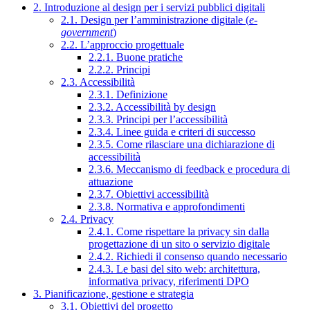
2. Introduzione al design per i servizi pubblici digitali
2.1. Design per l’amministrazione digitale (
e-
government
)
2.2. L’approccio progettuale
2.2.1. Buone pratiche
2.2.2. Principi
2.3. Accessibilità
2.3.1. Definizione
2.3.2. Accessibilità by design
2.3.3. Principi per l’accessibilità
2.3.4. Linee guida e criteri di successo
2.3.5. Come rilasciare una dichiarazione di
accessibilità
2.3.6. Meccanismo di feedback e procedura di
attuazione
2.3.7. Obiettivi accessibilità
2.3.8. Normativa e approfondimenti
2.4. Privacy
2.4.1. Come rispettare la privacy sin dalla
progettazione di un sito o servizio digitale
2.4.2. Richiedi il consenso quando necessario
2.4.3. Le basi del sito web: architettura,
informativa privacy, riferimenti DPO
3. Pianificazione, gestione e strategia
3.1. Obiettivi del progetto