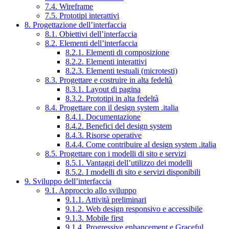
7.4. Wireframe
7.5. Prototipi interattivi
8. Progettazione dell’interfaccia
8.1. Obiettivi dell’interfaccia
8.2. Elementi dell’interfaccia
8.2.1. Elementi di composizione
8.2.2. Elementi interattivi
8.2.3. Elementi testuali (microtesti)
8.3. Progettare e costruire in alta fedeltà
8.3.1. Layout di pagina
8.3.2. Prototipi in alta fedeltà
8.4. Progettare con il design system .italia
8.4.1. Documentazione
8.4.2. Benefici del design system
8.4.3. Risorse operative
8.4.4. Come contribuire al design system .italia
8.5. Progettare con i modelli di sito e servizi
8.5.1. Vantaggi dell’utilizzo dei modelli
8.5.2. I modelli di sito e servizi disponibili
9. Sviluppo dell’interfaccia
9.1. Approccio allo sviluppo
9.1.1. Attività preliminari
9.1.2. Web design responsivo e accessibile
9.1.3. Mobile first
9.1.4. Progressive enhancement e Graceful