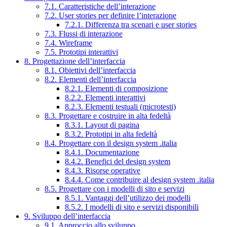
7.1. Caratteristiche dell’interazione
7.2. User stories per definire l’interazione
7.2.1. Differenza tra scenari e user stories
7.3. Flussi di interazione
7.4. Wireframe
7.5. Prototipi interattivi
8. Progettazione dell’interfaccia
8.1. Obiettivi dell’interfaccia
8.2. Elementi dell’interfaccia
8.2.1. Elementi di composizione
8.2.2. Elementi interattivi
8.2.3. Elementi testuali (microtesti)
8.3. Progettare e costruire in alta fedeltà
8.3.1. Layout di pagina
8.3.2. Prototipi in alta fedeltà
8.4. Progettare con il design system .italia
8.4.1. Documentazione
8.4.2. Benefici del design system
8.4.3. Risorse operative
8.4.4. Come contribuire al design system .italia
8.5. Progettare con i modelli di sito e servizi
8.5.1. Vantaggi dell’utilizzo dei modelli
8.5.2. I modelli di sito e servizi disponibili
9. Sviluppo dell’interfaccia
9.1. Approccio allo sviluppo