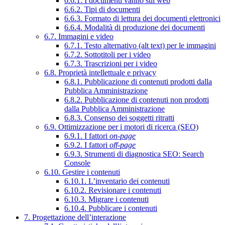
6.6.1. I documenti vanno sul web
6.6.2. Tipi di documenti
6.6.3. Formato di lettura dei documenti elettronici
6.6.4. Modalità di produzione dei documenti
6.7. Immagini e video
6.7.1. Testo alternativo (alt text) per le immagini
6.7.2. Sottotitoli per i video
6.7.3. Trascrizioni per i video
6.8. Proprietà intellettuale e privacy
6.8.1. Pubblicazione di contenuti prodotti dalla
Pubblica Amministrazione
6.8.2. Pubblicazione di contenuti non prodotti
dalla Pubblica Amministrazione
6.8.3. Consenso dei soggetti ritratti
6.9. Ottimizzazione per i motori di ricerca (SEO)
6.9.1. I fattori
on-page
6.9.2. I fattori
off-page
6.9.3. Strumenti di diagnostica SEO: Search
Console
6.10. Gestire i contenuti
6.10.1. L’inventario dei contenuti
6.10.2. Revisionare i contenuti
6.10.3. Migrare i contenuti
6.10.4. Pubblicare i contenuti
7. Progettazione dell’interazione