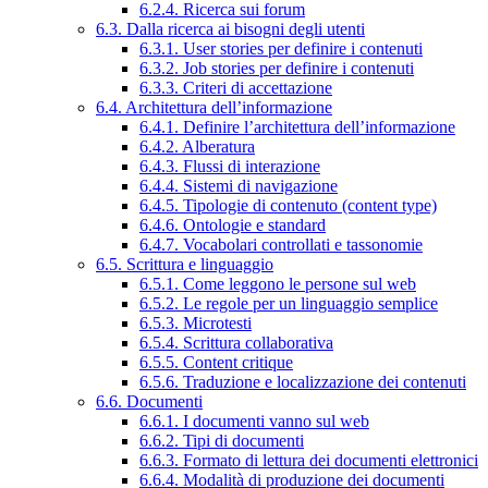
6.2.4. Ricerca sui forum
6.3. Dalla ricerca ai bisogni degli utenti
6.3.1. User stories per definire i contenuti
6.3.2. Job stories per definire i contenuti
6.3.3. Criteri di accettazione
6.4. Architettura dell’informazione
6.4.1. Definire l’architettura dell’informazione
6.4.2. Alberatura
6.4.3. Flussi di interazione
6.4.4. Sistemi di navigazione
6.4.5. Tipologie di contenuto (content type)
6.4.6. Ontologie e standard
6.4.7. Vocabolari controllati e tassonomie
6.5. Scrittura e linguaggio
6.5.1. Come leggono le persone sul web
6.5.2. Le regole per un linguaggio semplice
6.5.3. Microtesti
6.5.4. Scrittura collaborativa
6.5.5. Content critique
6.5.6. Traduzione e localizzazione dei contenuti
6.6. Documenti
6.6.1. I documenti vanno sul web
6.6.2. Tipi di documenti
6.6.3. Formato di lettura dei documenti elettronici
6.6.4. Modalità di produzione dei documenti