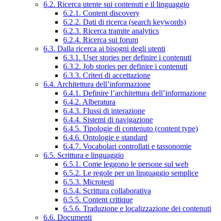
6.2. Ricerca utente sui contenuti e il linguaggio
6.2.1. Content discovery
6.2.2. Dati di ricerca (search keywords)
6.2.3. Ricerca tramite analytics
6.2.4. Ricerca sui forum
6.3. Dalla ricerca ai bisogni degli utenti
6.3.1. User stories per definire i contenuti
6.3.2. Job stories per definire i contenuti
6.3.3. Criteri di accettazione
6.4. Architettura dell’informazione
6.4.1. Definire l’architettura dell’informazione
6.4.2. Alberatura
6.4.3. Flussi di interazione
6.4.4. Sistemi di navigazione
6.4.5. Tipologie di contenuto (content type)
6.4.6. Ontologie e standard
6.4.7. Vocabolari controllati e tassonomie
6.5. Scrittura e linguaggio
6.5.1. Come leggono le persone sul web
6.5.2. Le regole per un linguaggio semplice
6.5.3. Microtesti
6.5.4. Scrittura collaborativa
6.5.5. Content critique
6.5.6. Traduzione e localizzazione dei contenuti
6.6. Documenti