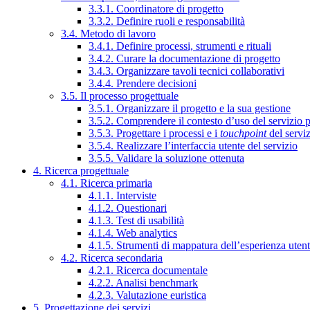
3.3.1. Coordinatore di progetto
3.3.2. Definire ruoli e responsabilità
3.4. Metodo di lavoro
3.4.1. Definire processi, strumenti e rituali
3.4.2. Curare la documentazione di progetto
3.4.3. Organizzare tavoli tecnici collaborativi
3.4.4. Prendere decisioni
3.5. Il processo progettuale
3.5.1. Organizzare il progetto e la sua gestione
3.5.2. Comprendere il contesto d’uso del servizio 
3.5.3. Progettare i processi e i
touchpoint
del servi
3.5.4. Realizzare l’interfaccia utente del servizio
3.5.5. Validare la soluzione ottenuta
4. Ricerca progettuale
4.1. Ricerca primaria
4.1.1. Interviste
4.1.2. Questionari
4.1.3. Test di usabilità
4.1.4. Web analytics
4.1.5. Strumenti di mappatura dell’esperienza uten
4.2. Ricerca secondaria
4.2.1. Ricerca documentale
4.2.2. Analisi benchmark
4.2.3. Valutazione euristica
5. Progettazione dei servizi