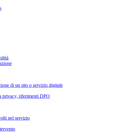
)
ilità
azione
ione di un sito o servizio digitale
va privacy, riferimenti DPO
olti nel servizio
ntervento