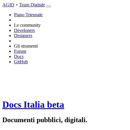
AGID
+
Team Digitale
Piano Triennale
Le community
Developers
Designers
Gli strumenti
Forum
Docs
GitHub
Docs Italia
beta
Documenti pubblici, digitali.