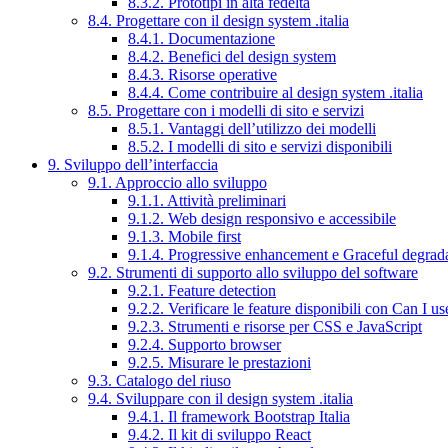
8.3.2. Prototipi in alta fedeltà
8.4. Progettare con il design system .italia
8.4.1. Documentazione
8.4.2. Benefici del design system
8.4.3. Risorse operative
8.4.4. Come contribuire al design system .italia
8.5. Progettare con i modelli di sito e servizi
8.5.1. Vantaggi dell’utilizzo dei modelli
8.5.2. I modelli di sito e servizi disponibili
9. Sviluppo dell’interfaccia
9.1. Approccio allo sviluppo
9.1.1. Attività preliminari
9.1.2. Web design responsivo e accessibile
9.1.3. Mobile first
9.1.4. Progressive enhancement e Graceful degrad
9.2. Strumenti di supporto allo sviluppo del software
9.2.1. Feature detection
9.2.2. Verificare le feature disponibili con Can I us
9.2.3. Strumenti e risorse per CSS e JavaScript
9.2.4. Supporto browser
9.2.5. Misurare le prestazioni
9.3. Catalogo del riuso
9.4. Sviluppare con il design system .italia
9.4.1. Il framework Bootstrap Italia
9.4.2. Il kit di sviluppo React