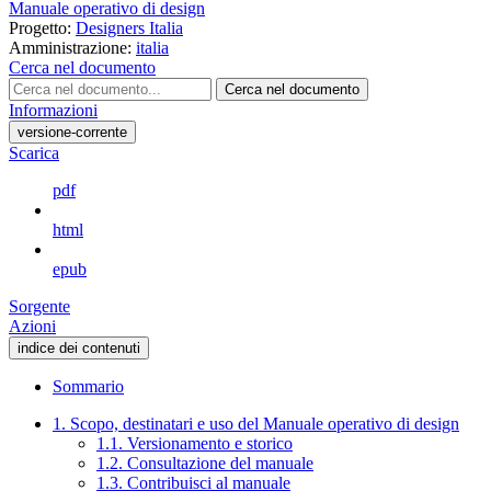
Manuale operativo di design
Progetto:
Designers Italia
Amministrazione:
italia
Cerca nel documento
Cerca nel documento
Informazioni
versione-corrente
Scarica
pdf
html
epub
Sorgente
Azioni
indice dei contenuti
Sommario
1. Scopo, destinatari e uso del Manuale operativo di design
1.1. Versionamento e storico
1.2. Consultazione del manuale
1.3. Contribuisci al manuale