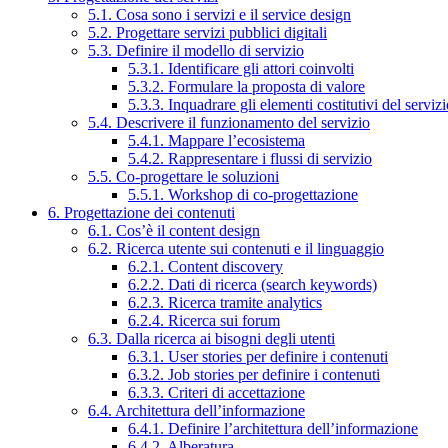
5.1. Cosa sono i servizi e il service design
5.2. Progettare servizi pubblici digitali
5.3. Definire il modello di servizio
5.3.1. Identificare gli attori coinvolti
5.3.2. Formulare la proposta di valore
5.3.3. Inquadrare gli elementi costitutivi del serviz
5.4. Descrivere il funzionamento del servizio
5.4.1. Mappare l’ecosistema
5.4.2. Rappresentare i flussi di servizio
5.5. Co-progettare le soluzioni
5.5.1. Workshop di co-progettazione
6. Progettazione dei contenuti
6.1. Cos’è il content design
6.2. Ricerca utente sui contenuti e il linguaggio
6.2.1. Content discovery
6.2.2. Dati di ricerca (search keywords)
6.2.3. Ricerca tramite analytics
6.2.4. Ricerca sui forum
6.3. Dalla ricerca ai bisogni degli utenti
6.3.1. User stories per definire i contenuti
6.3.2. Job stories per definire i contenuti
6.3.3. Criteri di accettazione
6.4. Architettura dell’informazione
6.4.1. Definire l’architettura dell’informazione
6.4.2. Alberatura