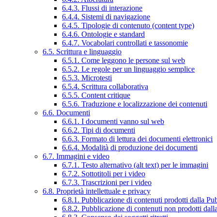
6.4.3. Flussi di interazione
6.4.4. Sistemi di navigazione
6.4.5. Tipologie di contenuto (content type)
6.4.6. Ontologie e standard
6.4.7. Vocabolari controllati e tassonomie
6.5. Scrittura e linguaggio
6.5.1. Come leggono le persone sul web
6.5.2. Le regole per un linguaggio semplice
6.5.3. Microtesti
6.5.4. Scrittura collaborativa
6.5.5. Content critique
6.5.6. Traduzione e localizzazione dei contenuti
6.6. Documenti
6.6.1. I documenti vanno sul web
6.6.2. Tipi di documenti
6.6.3. Formato di lettura dei documenti elettronici
6.6.4. Modalità di produzione dei documenti
6.7. Immagini e video
6.7.1. Testo alternativo (alt text) per le immagini
6.7.2. Sottotitoli per i video
6.7.3. Trascrizioni per i video
6.8. Proprietà intellettuale e privacy
6.8.1. Pubblicazione di contenuti prodotti dalla P
6.8.2. Pubblicazione di contenuti non prodotti dal