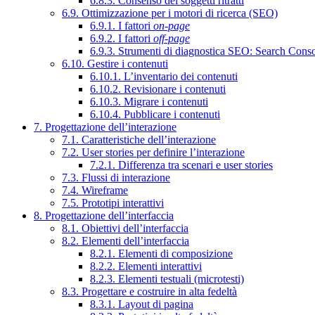
6.8.3. Consenso dei soggetti ritratti
6.9. Ottimizzazione per i motori di ricerca (SEO)
6.9.1. I fattori
on-page
6.9.2. I fattori
off-page
6.9.3. Strumenti di diagnostica SEO: Search Cons
6.10. Gestire i contenuti
6.10.1. L’inventario dei contenuti
6.10.2. Revisionare i contenuti
6.10.3. Migrare i contenuti
6.10.4. Pubblicare i contenuti
7. Progettazione dell’interazione
7.1. Caratteristiche dell’interazione
7.2. User stories per definire l’interazione
7.2.1. Differenza tra scenari e user stories
7.3. Flussi di interazione
7.4. Wireframe
7.5. Prototipi interattivi
8. Progettazione dell’interfaccia
8.1. Obiettivi dell’interfaccia
8.2. Elementi dell’interfaccia
8.2.1. Elementi di composizione
8.2.2. Elementi interattivi
8.2.3. Elementi testuali (microtesti)
8.3. Progettare e costruire in alta fedeltà
8.3.1. Layout di pagina