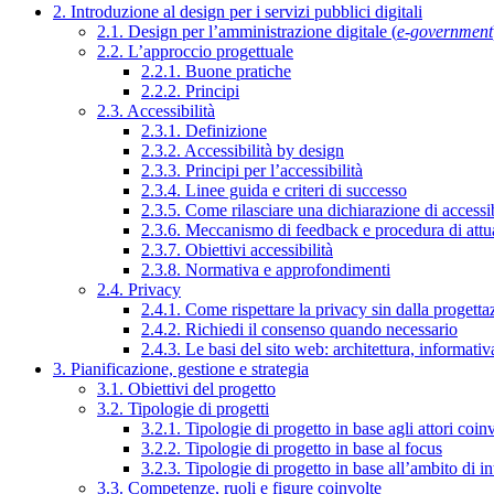
2. Introduzione al design per i servizi pubblici digitali
2.1. Design per l’amministrazione digitale (
e-government
2.2. L’approccio progettuale
2.2.1. Buone pratiche
2.2.2. Principi
2.3. Accessibilità
2.3.1. Definizione
2.3.2. Accessibilità by design
2.3.3. Principi per l’accessibilità
2.3.4. Linee guida e criteri di successo
2.3.5. Come rilasciare una dichiarazione di accessib
2.3.6. Meccanismo di feedback e procedura di attu
2.3.7. Obiettivi accessibilità
2.3.8. Normativa e approfondimenti
2.4. Privacy
2.4.1. Come rispettare la privacy sin dalla progettaz
2.4.2. Richiedi il consenso quando necessario
2.4.3. Le basi del sito web: architettura, informati
3. Pianificazione, gestione e strategia
3.1. Obiettivi del progetto
3.2. Tipologie di progetti
3.2.1. Tipologie di progetto in base agli attori coinv
3.2.2. Tipologie di progetto in base al focus
3.2.3. Tipologie di progetto in base all’ambito di i
3.3. Competenze, ruoli e figure coinvolte