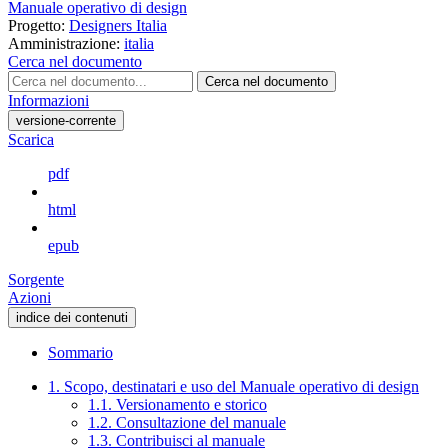
Manuale operativo di design
Progetto:
Designers Italia
Amministrazione:
italia
Cerca nel documento
Cerca nel documento
Informazioni
versione-corrente
Scarica
pdf
html
epub
Sorgente
Azioni
indice dei contenuti
Sommario
1. Scopo, destinatari e uso del Manuale operativo di design
1.1. Versionamento e storico
1.2. Consultazione del manuale
1.3. Contribuisci al manuale