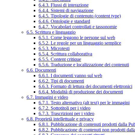
6.4.3. Flussi di interazione
6.4.4. Sistemi di navigazione
6.4.5. Tipologie di contenuto (content type)
6.4.6. Ontologie e standard
6.4.7. Vocabolari controllati e tassonomie
6.5. Scrittura e linguaggio
6.5.1. Come leggono le persone sul web
6.5.2. Le regole per un linguaggio semplice
6.5.3. Microtesti
6.5.4. Scrittura collaborativa
6.5.5. Content critique
6.5.6. Traduzione e localizzazione dei contenuti
6.6. Documenti
6.6.1. I documenti vanno sul web
6.6.2. Tipi di documenti
6.6.3. Formato di lettura dei documenti elettronici
6.6.4. Modalità di produzione dei documenti
6.7. Immagini e video
6.7.1. Testo alternativo (alt text) per le immagini
6.7.2. Sottotitoli per i video
6.7.3. Trascrizioni per i video
6.8. Proprietà intellettuale e privacy
6.8.1. Pubblicazione di contenuti prodotti dalla P
6.8.2. Pubblicazione di contenuti non prodotti dal