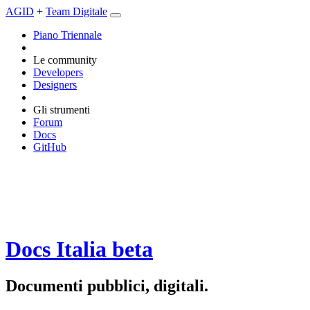
AGID
+
Team Digitale
Piano Triennale
Le community
Developers
Designers
Gli strumenti
Forum
Docs
GitHub
Docs Italia
beta
Documenti pubblici, digitali.