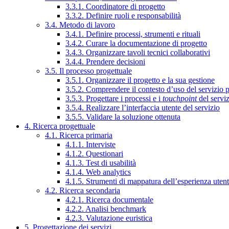
3.3.1. Coordinatore di progetto
3.3.2. Definire ruoli e responsabilità
3.4. Metodo di lavoro
3.4.1. Definire processi, strumenti e rituali
3.4.2. Curare la documentazione di progetto
3.4.3. Organizzare tavoli tecnici collaborativi
3.4.4. Prendere decisioni
3.5. Il processo progettuale
3.5.1. Organizzare il progetto e la sua gestione
3.5.2. Comprendere il contesto d’uso del servizio 
3.5.3. Progettare i processi e i
touchpoint
del servi
3.5.4. Realizzare l’interfaccia utente del servizio
3.5.5. Validare la soluzione ottenuta
4. Ricerca progettuale
4.1. Ricerca primaria
4.1.1. Interviste
4.1.2. Questionari
4.1.3. Test di usabilità
4.1.4. Web analytics
4.1.5. Strumenti di mappatura dell’esperienza uten
4.2. Ricerca secondaria
4.2.1. Ricerca documentale
4.2.2. Analisi benchmark
4.2.3. Valutazione euristica
5. Progettazione dei servizi