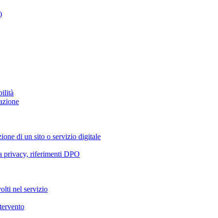
)
ilità
azione
ione di un sito o servizio digitale
va privacy, riferimenti DPO
olti nel servizio
ntervento