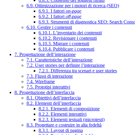
6.8.3. Consenso dei soggetti ritratti
6.9. Ottimizzazione per i motori di ricerca (SEO)
6.9.1. I fattori
on-page
6.9.2. I fattori
off-page
6.9.3. Strumenti di diagnostica SEO: Search Cons
6.10. Gestire i contenuti
6.10.1. L’inventario dei contenuti
6.10.2. Revisionare i contenuti
6.10.3. Migrare i contenuti
6.10.4. Pubblicare i contenuti
7. Progettazione dell’interazione
7.1. Caratteristiche dell’interazione
7.2. User stories per definire l’interazione
7.2.1. Differenza tra scenari e user stories
7.3. Flussi di interazione
7.4. Wireframe
7.5. Prototipi interattivi
8. Progettazione dell’interfaccia
8.1. Obiettivi dell’interfaccia
8.2. Elementi dell’interfaccia
8.2.1. Elementi di composizione
8.2.2. Elementi interattivi
8.2.3. Elementi testuali (microtesti)
8.3. Progettare e costruire in alta fedeltà
8.3.1. Layout di pagina