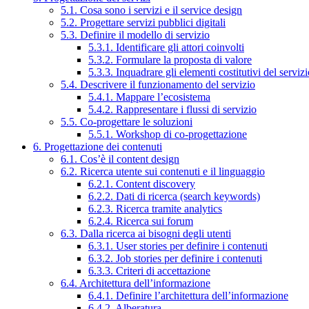
5.1. Cosa sono i servizi e il service design
5.2. Progettare servizi pubblici digitali
5.3. Definire il modello di servizio
5.3.1. Identificare gli attori coinvolti
5.3.2. Formulare la proposta di valore
5.3.3. Inquadrare gli elementi costitutivi del serviz
5.4. Descrivere il funzionamento del servizio
5.4.1. Mappare l’ecosistema
5.4.2. Rappresentare i flussi di servizio
5.5. Co-progettare le soluzioni
5.5.1. Workshop di co-progettazione
6. Progettazione dei contenuti
6.1. Cos’è il content design
6.2. Ricerca utente sui contenuti e il linguaggio
6.2.1. Content discovery
6.2.2. Dati di ricerca (search keywords)
6.2.3. Ricerca tramite analytics
6.2.4. Ricerca sui forum
6.3. Dalla ricerca ai bisogni degli utenti
6.3.1. User stories per definire i contenuti
6.3.2. Job stories per definire i contenuti
6.3.3. Criteri di accettazione
6.4. Architettura dell’informazione
6.4.1. Definire l’architettura dell’informazione
6.4.2. Alberatura