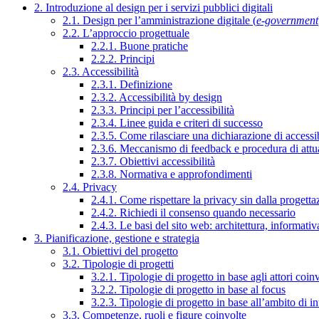
2. Introduzione al design per i servizi pubblici digitali
2.1. Design per l’amministrazione digitale (
e-government
2.2. L’approccio progettuale
2.2.1. Buone pratiche
2.2.2. Principi
2.3. Accessibilità
2.3.1. Definizione
2.3.2. Accessibilità by design
2.3.3. Principi per l’accessibilità
2.3.4. Linee guida e criteri di successo
2.3.5. Come rilasciare una dichiarazione di accessib
2.3.6. Meccanismo di feedback e procedura di attu
2.3.7. Obiettivi accessibilità
2.3.8. Normativa e approfondimenti
2.4. Privacy
2.4.1. Come rispettare la privacy sin dalla progettaz
2.4.2. Richiedi il consenso quando necessario
2.4.3. Le basi del sito web: architettura, informati
3. Pianificazione, gestione e strategia
3.1. Obiettivi del progetto
3.2. Tipologie di progetti
3.2.1. Tipologie di progetto in base agli attori coinv
3.2.2. Tipologie di progetto in base al focus
3.2.3. Tipologie di progetto in base all’ambito di i
3.3. Competenze, ruoli e figure coinvolte