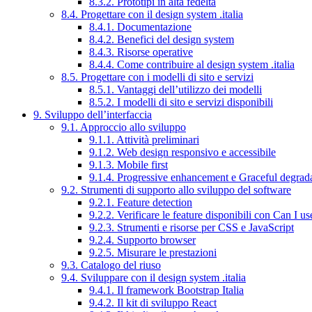
8.3.2. Prototipi in alta fedeltà
8.4. Progettare con il design system .italia
8.4.1. Documentazione
8.4.2. Benefici del design system
8.4.3. Risorse operative
8.4.4. Come contribuire al design system .italia
8.5. Progettare con i modelli di sito e servizi
8.5.1. Vantaggi dell’utilizzo dei modelli
8.5.2. I modelli di sito e servizi disponibili
9. Sviluppo dell’interfaccia
9.1. Approccio allo sviluppo
9.1.1. Attività preliminari
9.1.2. Web design responsivo e accessibile
9.1.3. Mobile first
9.1.4. Progressive enhancement e Graceful degrad
9.2. Strumenti di supporto allo sviluppo del software
9.2.1. Feature detection
9.2.2. Verificare le feature disponibili con Can I us
9.2.3. Strumenti e risorse per CSS e JavaScript
9.2.4. Supporto browser
9.2.5. Misurare le prestazioni
9.3. Catalogo del riuso
9.4. Sviluppare con il design system .italia
9.4.1. Il framework Bootstrap Italia
9.4.2. Il kit di sviluppo React