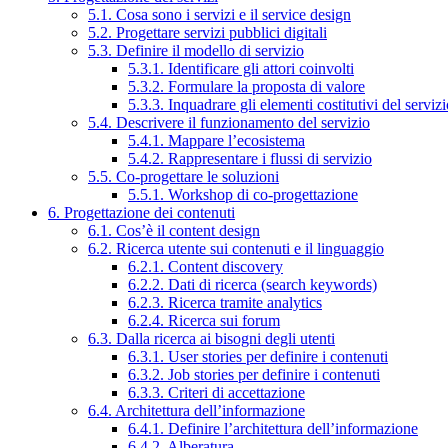
5.1. Cosa sono i servizi e il service design
5.2. Progettare servizi pubblici digitali
5.3. Definire il modello di servizio
5.3.1. Identificare gli attori coinvolti
5.3.2. Formulare la proposta di valore
5.3.3. Inquadrare gli elementi costitutivi del serviz
5.4. Descrivere il funzionamento del servizio
5.4.1. Mappare l’ecosistema
5.4.2. Rappresentare i flussi di servizio
5.5. Co-progettare le soluzioni
5.5.1. Workshop di co-progettazione
6. Progettazione dei contenuti
6.1. Cos’è il content design
6.2. Ricerca utente sui contenuti e il linguaggio
6.2.1. Content discovery
6.2.2. Dati di ricerca (search keywords)
6.2.3. Ricerca tramite analytics
6.2.4. Ricerca sui forum
6.3. Dalla ricerca ai bisogni degli utenti
6.3.1. User stories per definire i contenuti
6.3.2. Job stories per definire i contenuti
6.3.3. Criteri di accettazione
6.4. Architettura dell’informazione
6.4.1. Definire l’architettura dell’informazione
6.4.2. Alberatura