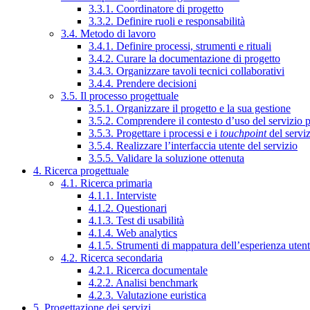
3.3.1. Coordinatore di progetto
3.3.2. Definire ruoli e responsabilità
3.4. Metodo di lavoro
3.4.1. Definire processi, strumenti e rituali
3.4.2. Curare la documentazione di progetto
3.4.3. Organizzare tavoli tecnici collaborativi
3.4.4. Prendere decisioni
3.5. Il processo progettuale
3.5.1. Organizzare il progetto e la sua gestione
3.5.2. Comprendere il contesto d’uso del servizio 
3.5.3. Progettare i processi e i
touchpoint
del servi
3.5.4. Realizzare l’interfaccia utente del servizio
3.5.5. Validare la soluzione ottenuta
4. Ricerca progettuale
4.1. Ricerca primaria
4.1.1. Interviste
4.1.2. Questionari
4.1.3. Test di usabilità
4.1.4. Web analytics
4.1.5. Strumenti di mappatura dell’esperienza uten
4.2. Ricerca secondaria
4.2.1. Ricerca documentale
4.2.2. Analisi benchmark
4.2.3. Valutazione euristica
5. Progettazione dei servizi