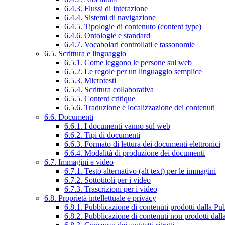
6.4.3. Flussi di interazione
6.4.4. Sistemi di navigazione
6.4.5. Tipologie di contenuto (content type)
6.4.6. Ontologie e standard
6.4.7. Vocabolari controllati e tassonomie
6.5. Scrittura e linguaggio
6.5.1. Come leggono le persone sul web
6.5.2. Le regole per un linguaggio semplice
6.5.3. Microtesti
6.5.4. Scrittura collaborativa
6.5.5. Content critique
6.5.6. Traduzione e localizzazione dei contenuti
6.6. Documenti
6.6.1. I documenti vanno sul web
6.6.2. Tipi di documenti
6.6.3. Formato di lettura dei documenti elettronici
6.6.4. Modalità di produzione dei documenti
6.7. Immagini e video
6.7.1. Testo alternativo (alt text) per le immagini
6.7.2. Sottotitoli per i video
6.7.3. Trascrizioni per i video
6.8. Proprietà intellettuale e privacy
6.8.1. Pubblicazione di contenuti prodotti dalla P
6.8.2. Pubblicazione di contenuti non prodotti dal