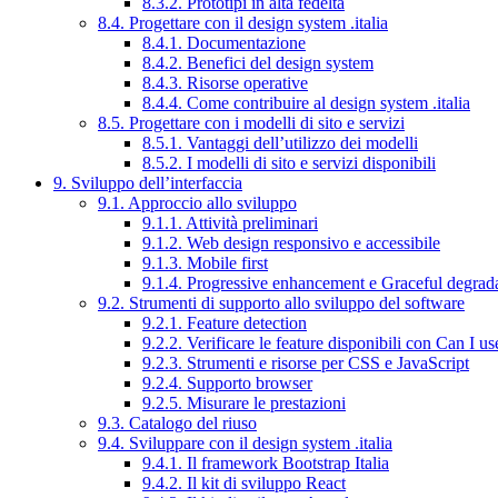
8.3.2. Prototipi in alta fedeltà
8.4. Progettare con il design system .italia
8.4.1. Documentazione
8.4.2. Benefici del design system
8.4.3. Risorse operative
8.4.4. Come contribuire al design system .italia
8.5. Progettare con i modelli di sito e servizi
8.5.1. Vantaggi dell’utilizzo dei modelli
8.5.2. I modelli di sito e servizi disponibili
9. Sviluppo dell’interfaccia
9.1. Approccio allo sviluppo
9.1.1. Attività preliminari
9.1.2. Web design responsivo e accessibile
9.1.3. Mobile first
9.1.4. Progressive enhancement e Graceful degrad
9.2. Strumenti di supporto allo sviluppo del software
9.2.1. Feature detection
9.2.2. Verificare le feature disponibili con Can I us
9.2.3. Strumenti e risorse per CSS e JavaScript
9.2.4. Supporto browser
9.2.5. Misurare le prestazioni
9.3. Catalogo del riuso
9.4. Sviluppare con il design system .italia
9.4.1. Il framework Bootstrap Italia
9.4.2. Il kit di sviluppo React