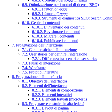
6.8.3. Consenso dei soggetti ritratti
6.9. Ottimizzazione per i motori di ricerca (SEO)
6.9.1. I fattori
on-page
6.9.2. I fattori
off-page
6.9.3. Strumenti di diagnostica SEO: Search Cons
6.10. Gestire i contenuti
6.10.1. L’inventario dei contenuti
6.10.2. Revisionare i contenuti
6.10.3. Migrare i contenuti
6.10.4. Pubblicare i contenuti
7. Progettazione dell’interazione
7.1. Caratteristiche dell’interazione
7.2. User stories per definire l’interazione
7.2.1. Differenza tra scenari e user stories
7.3. Flussi di interazione
7.4. Wireframe
7.5. Prototipi interattivi
8. Progettazione dell’interfaccia
8.1. Obiettivi dell’interfaccia
8.2. Elementi dell’interfaccia
8.2.1. Elementi di composizione
8.2.2. Elementi interattivi
8.2.3. Elementi testuali (microtesti)
8.3. Progettare e costruire in alta fedeltà
8.3.1. Layout di pagina