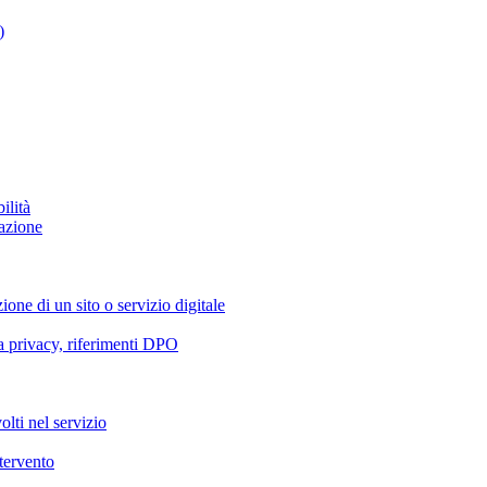
)
ilità
azione
ione di un sito o servizio digitale
va privacy, riferimenti DPO
olti nel servizio
ntervento