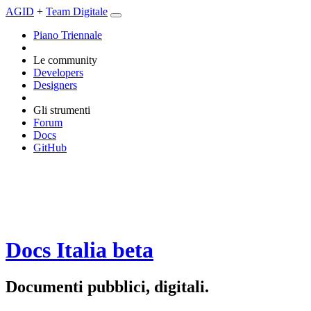
AGID
+
Team Digitale
Piano Triennale
Le community
Developers
Designers
Gli strumenti
Forum
Docs
GitHub
Docs Italia
beta
Documenti pubblici, digitali.