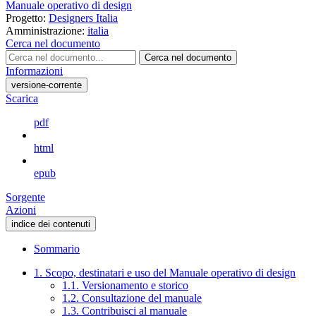
Manuale operativo di design
Progetto:
Designers Italia
Amministrazione:
italia
Cerca nel documento
Cerca nel documento
Informazioni
versione-corrente
Scarica
pdf
html
epub
Sorgente
Azioni
indice dei contenuti
Sommario
1. Scopo, destinatari e uso del Manuale operativo di design
1.1. Versionamento e storico
1.2. Consultazione del manuale
1.3. Contribuisci al manuale