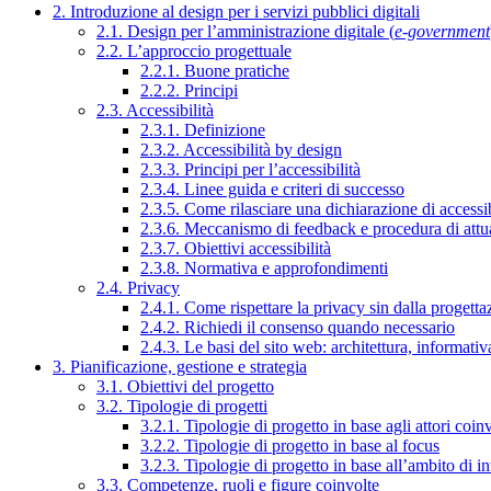
2. Introduzione al design per i servizi pubblici digitali
2.1. Design per l’amministrazione digitale (
e-government
2.2. L’approccio progettuale
2.2.1. Buone pratiche
2.2.2. Principi
2.3. Accessibilità
2.3.1. Definizione
2.3.2. Accessibilità by design
2.3.3. Principi per l’accessibilità
2.3.4. Linee guida e criteri di successo
2.3.5. Come rilasciare una dichiarazione di accessib
2.3.6. Meccanismo di feedback e procedura di attu
2.3.7. Obiettivi accessibilità
2.3.8. Normativa e approfondimenti
2.4. Privacy
2.4.1. Come rispettare la privacy sin dalla progettaz
2.4.2. Richiedi il consenso quando necessario
2.4.3. Le basi del sito web: architettura, informati
3. Pianificazione, gestione e strategia
3.1. Obiettivi del progetto
3.2. Tipologie di progetti
3.2.1. Tipologie di progetto in base agli attori coinv
3.2.2. Tipologie di progetto in base al focus
3.2.3. Tipologie di progetto in base all’ambito di i
3.3. Competenze, ruoli e figure coinvolte