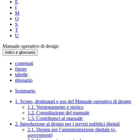
E
I
M
O
S
T
U
Manuale operativo di design
indici e glossario
contenuti
figure
tabelle
glossario
Sommario
1. Scopo, destinatari e uso del Manuale operativo di design
1.1. Versionamento e storico
1.2. Consultazione del manuale
1.3. Contribuisci al manuale
2. Introduzione al design per i servizi pubblici digitali
2.1. Design per l’amministrazione digitale (
e-
government
)