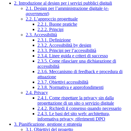
2. Introduzione al design per i servizi pubblici digitali
2.1. Design per l’amministrazione digitale (
e-
government
)
2.2. L’approccio progettuale
2.2.1. Buone pratiche
2.2.2. Principi
2.3. Accessibilità
2.3.1. Definizione
2.3.2. Accessibilità by design
2.3.3. Principi per l’accessibilità
2.3.4. Linee guida e criteri di successo
2.3.5. Come rilasciare una dichiarazione di
accessibilità
2.3.6. Meccanismo di feedback e procedura di
attuazione
2.3.7. Obiettivi accessibilità
2.3.8. Normativa e approfondimenti
2.4. Privacy
2.4.1. Come rispettare la privacy sin dalla
progettazione di un sito o servizio digitale
2.4.2. Richiedi il consenso quando necessario
2.4.3. Le basi del sito web: architettura,
informativa privacy, riferimenti DPO
3. Pianificazione, gestione e strategia
3.1. Obiettivi del progetto