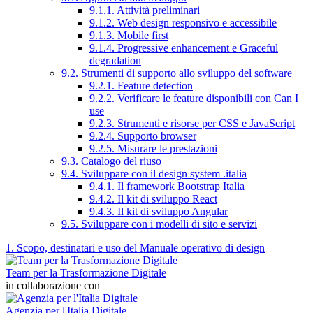
9.1.1. Attività preliminari
9.1.2. Web design responsivo e accessibile
9.1.3. Mobile first
9.1.4. Progressive enhancement e Graceful
degradation
9.2. Strumenti di supporto allo sviluppo del software
9.2.1. Feature detection
9.2.2. Verificare le feature disponibili con Can I
use
9.2.3. Strumenti e risorse per CSS e JavaScript
9.2.4. Supporto browser
9.2.5. Misurare le prestazioni
9.3. Catalogo del riuso
9.4. Sviluppare con il design system .italia
9.4.1. Il framework Bootstrap Italia
9.4.2. Il kit di sviluppo React
9.4.3. Il kit di sviluppo Angular
9.5. Sviluppare con i modelli di sito e servizi
1. Scopo, destinatari e uso del Manuale operativo di design
Team per la Trasformazione Digitale
in collaborazione con
Agenzia per l'Italia Digitale