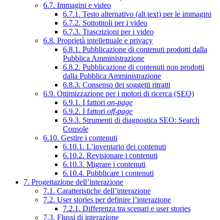
6.7. Immagini e video
6.7.1. Testo alternativo (alt text) per le immagini
6.7.2. Sottotitoli per i video
6.7.3. Trascrizioni per i video
6.8. Proprietà intellettuale e privacy
6.8.1. Pubblicazione di contenuti prodotti dalla
Pubblica Amministrazione
6.8.2. Pubblicazione di contenuti non prodotti
dalla Pubblica Amministrazione
6.8.3. Consenso dei soggetti ritratti
6.9. Ottimizzazione per i motori di ricerca (SEO)
6.9.1. I fattori
on-page
6.9.2. I fattori
off-page
6.9.3. Strumenti di diagnostica SEO: Search
Console
6.10. Gestire i contenuti
6.10.1. L’inventario dei contenuti
6.10.2. Revisionare i contenuti
6.10.3. Migrare i contenuti
6.10.4. Pubblicare i contenuti
7. Progettazione dell’interazione
7.1. Caratteristiche dell’interazione
7.2. User stories per definire l’interazione
7.2.1. Differenza tra scenari e user stories
7.3. Flussi di interazione