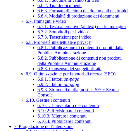
6.6.1. I documenti vanno sul web
6.6.2. Tipi di documenti
6.6.3. Formato di lettura dei documenti elettronici
6.6.4. Modalità di produzione dei documenti
6.7. Immagini e video
6.7.1. Testo alternativo (alt text) per le immagini
6.7.2. Sottotitoli per i video
6.7.3. Trascrizioni per i video
6.8. Proprietà intellettuale e privacy
6.8.1. Pubblicazione di contenuti prodotti dalla
Pubblica Amministrazione
6.8.2. Pubblicazione di contenuti non prodotti
dalla Pubblica Amministrazione
6.8.3. Consenso dei soggetti ritratti
6.9. Ottimizzazione per i motori di ricerca (SEO)
6.9.1. I fattori
on-page
6.9.2. I fattori
off-page
6.9.3. Strumenti di diagnostica SEO: Search
Console
6.10. Gestire i contenuti
6.10.1. L’inventario dei contenuti
6.10.2. Revisionare i contenuti
6.10.3. Migrare i contenuti
6.10.4. Pubblicare i contenuti
7. Progettazione dell’interazione