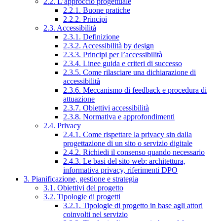
2.2. L’approccio progettuale
2.2.1. Buone pratiche
2.2.2. Principi
2.3. Accessibilità
2.3.1. Definizione
2.3.2. Accessibilità by design
2.3.3. Principi per l’accessibilità
2.3.4. Linee guida e criteri di successo
2.3.5. Come rilasciare una dichiarazione di
accessibilità
2.3.6. Meccanismo di feedback e procedura di
attuazione
2.3.7. Obiettivi accessibilità
2.3.8. Normativa e approfondimenti
2.4. Privacy
2.4.1. Come rispettare la privacy sin dalla
progettazione di un sito o servizio digitale
2.4.2. Richiedi il consenso quando necessario
2.4.3. Le basi del sito web: architettura,
informativa privacy, riferimenti DPO
3. Pianificazione, gestione e strategia
3.1. Obiettivi del progetto
3.2. Tipologie di progetti
3.2.1. Tipologie di progetto in base agli attori
coinvolti nel servizio