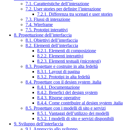
7.1. Caratteristiche dell’interazione
7.2. User stories per definire l’interazione
7.2.1. Differenza tra scenari e user stories
7.3. Flussi di interazione
7.4. Wireframe
7.5. Prototipi interattivi
8. Progettazione dell’interfaccia
8.1. Obiettivi dell’interfaccia
8.2. Elementi dell’interfaccia
8.2.1. Elementi di composizione
8.2.2. Elementi interattivi
8.2.3. Elementi testuali (microtesti)
8.3. Progettare e costruire in alta fedeltà
8.3.1. Layout di pagina
8.3.2. Prototipi in alta fedeltà
8.4. Progettare con il design system .italia
8.4.1. Documentazione
8.4.2. Benefici del design system
8.4.3. Risorse operative
8.4.4. Come contribuire al design system .italia
8.5. Progettare con i modelli di sito e servizi
8.5.1. Vantaggi dell’utilizzo dei modelli
8.5.2. I modelli di sito e servizi disponibili
9. Sviluppo dell’interfaccia
9.1. Approccio allo sviluppo