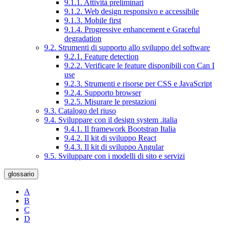
9.1.1. Attività preliminari
9.1.2. Web design responsivo e accessibile
9.1.3. Mobile first
9.1.4. Progressive enhancement e Graceful
degradation
9.2. Strumenti di supporto allo sviluppo del software
9.2.1. Feature detection
9.2.2. Verificare le feature disponibili con Can I
use
9.2.3. Strumenti e risorse per CSS e JavaScript
9.2.4. Supporto browser
9.2.5. Misurare le prestazioni
9.3. Catalogo del riuso
9.4. Sviluppare con il design system .italia
9.4.1. Il framework Bootstrap Italia
9.4.2. Il kit di sviluppo React
9.4.3. Il kit di sviluppo Angular
9.5. Sviluppare con i modelli di sito e servizi
glossario
A
B
C
D