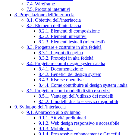
7.4. Wireframe
7.5. Prototipi interattivi
8. Progettazione dell’interfaccia
8.1. Obiettivi dell’interfaccia
8.2. Elementi dell’interfaccia
8.2.1. Elementi di composizione
8.2.2. Elementi interattivi
8.2.3. Elementi testuali (microtesti)
8.3. Progettare e costruire in alta fedeltà
8.3.1. Layout di pagina
8.3.2. Prototipi in alta fedeltà
8.4. Progettare con il design system .italia
8.4.1. Documentazione
8.4.2. Benefici del design system
8.4.3. Risorse operative
8.4.4. Come contribuire al design system .italia
8.5. Progettare con i modelli di sito e servizi
8.5.1. Vantaggi dell’utilizzo dei modelli
8.5.2. I modelli di sito e servizi disponibili
9. Sviluppo dell’interfaccia
9.1. Approccio allo sviluppo
9.1.1. Attività preliminari
9.1.2. Web design responsivo e accessibile
9.1.3. Mobile first
9.1.4. Progressive enhancement e Graceful