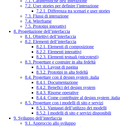
7.1. Caratteristiche dell’interazione
7.2. User stories per definire l’interazione
7.2.1. Differenza tra scenari e user stories
7.3. Flussi di interazione
7.4. Wireframe
7.5. Prototipi interattivi
8. Progettazione dell’interfaccia
8.1. Obiettivi dell’interfaccia
8.2. Elementi dell’interfaccia
8.2.1. Elementi di composizione
8.2.2. Elementi interattivi
8.2.3. Elementi testuali (microtesti)
8.3. Progettare e costruire in alta fedeltà
8.3.1. Layout di pagina
8.3.2. Prototipi in alta fedeltà
8.4. Progettare con il design system .italia
8.4.1. Documentazione
8.4.2. Benefici del design system
8.4.3. Risorse operative
8.4.4. Come contribuire al design system .italia
8.5. Progettare con i modelli di sito e servizi
8.5.1. Vantaggi dell’utilizzo dei modelli
8.5.2. I modelli di sito e servizi disponibili
9. Sviluppo dell’interfaccia
9.1. Approccio allo sviluppo