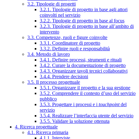
3.2. Tipologie di progetti
3.2.1. Tipologie di progetto in base agli attori
coinvolti nel servizio
3.2.2. Tipologie di progetto in base al focus
3.2.3. Tipologie di progetto in base all’ambito di
intervento
3.3. Competenze, ruoli e figure coinvolte
3.3.1. Coordinatore di progetto
3.3.2. Definire ruoli e responsabilità
3.4. Metodo di lavoro
3.4.1. Definire processi, strumenti e rituali
3.4.2. Curare la documentazione di progetto
3.4.3. Organizzare tavoli tecnici collaborativi
3.4.4. Prendere decisioni
3.5. Il processo progettuale
3.5.1. Organizzare il progetto e la sua gestione
3.5.2. Comprendere il contesto d’uso del servizio
pubblico
3.5.3. Progettare i processi e i
touchpoint
del
servizio
3.5.4. Realizzare l’interfaccia utente del servizio
3.5.5. Validare la soluzione ottenuta
4. Ricerca progettuale
4.1. Ricerca primaria
4.1.1. Interviste