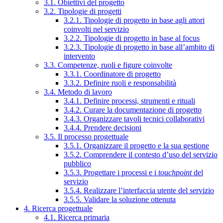
3.1. Obiettivi del progetto
3.2. Tipologie di progetti
3.2.1. Tipologie di progetto in base agli attori
coinvolti nel servizio
3.2.2. Tipologie di progetto in base al focus
3.2.3. Tipologie di progetto in base all’ambito di
intervento
3.3. Competenze, ruoli e figure coinvolte
3.3.1. Coordinatore di progetto
3.3.2. Definire ruoli e responsabilità
3.4. Metodo di lavoro
3.4.1. Definire processi, strumenti e rituali
3.4.2. Curare la documentazione di progetto
3.4.3. Organizzare tavoli tecnici collaborativi
3.4.4. Prendere decisioni
3.5. Il processo progettuale
3.5.1. Organizzare il progetto e la sua gestione
3.5.2. Comprendere il contesto d’uso del servizio
pubblico
3.5.3. Progettare i processi e i
touchpoint
del
servizio
3.5.4. Realizzare l’interfaccia utente del servizio
3.5.5. Validare la soluzione ottenuta
4. Ricerca progettuale
4.1. Ricerca primaria