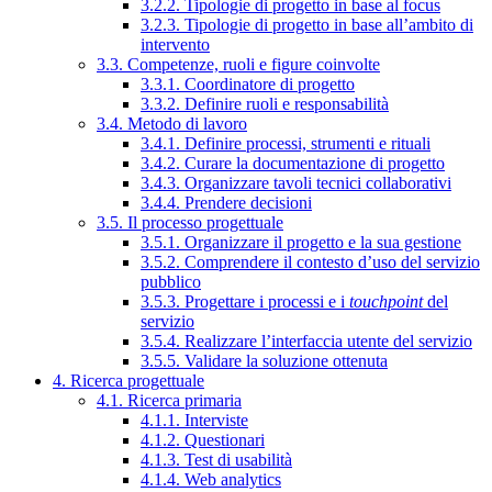
3.2.2. Tipologie di progetto in base al focus
3.2.3. Tipologie di progetto in base all’ambito di
intervento
3.3. Competenze, ruoli e figure coinvolte
3.3.1. Coordinatore di progetto
3.3.2. Definire ruoli e responsabilità
3.4. Metodo di lavoro
3.4.1. Definire processi, strumenti e rituali
3.4.2. Curare la documentazione di progetto
3.4.3. Organizzare tavoli tecnici collaborativi
3.4.4. Prendere decisioni
3.5. Il processo progettuale
3.5.1. Organizzare il progetto e la sua gestione
3.5.2. Comprendere il contesto d’uso del servizio
pubblico
3.5.3. Progettare i processi e i
touchpoint
del
servizio
3.5.4. Realizzare l’interfaccia utente del servizio
3.5.5. Validare la soluzione ottenuta
4. Ricerca progettuale
4.1. Ricerca primaria
4.1.1. Interviste
4.1.2. Questionari
4.1.3. Test di usabilità
4.1.4. Web analytics