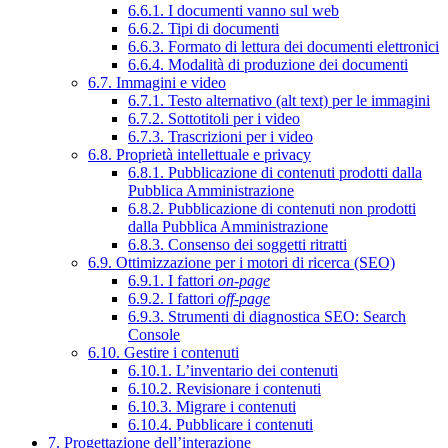
6.6.1. I documenti vanno sul web
6.6.2. Tipi di documenti
6.6.3. Formato di lettura dei documenti elettronici
6.6.4. Modalità di produzione dei documenti
6.7. Immagini e video
6.7.1. Testo alternativo (alt text) per le immagini
6.7.2. Sottotitoli per i video
6.7.3. Trascrizioni per i video
6.8. Proprietà intellettuale e privacy
6.8.1. Pubblicazione di contenuti prodotti dalla
Pubblica Amministrazione
6.8.2. Pubblicazione di contenuti non prodotti
dalla Pubblica Amministrazione
6.8.3. Consenso dei soggetti ritratti
6.9. Ottimizzazione per i motori di ricerca (SEO)
6.9.1. I fattori
on-page
6.9.2. I fattori
off-page
6.9.3. Strumenti di diagnostica SEO: Search
Console
6.10. Gestire i contenuti
6.10.1. L’inventario dei contenuti
6.10.2. Revisionare i contenuti
6.10.3. Migrare i contenuti
6.10.4. Pubblicare i contenuti
7. Progettazione dell’interazione