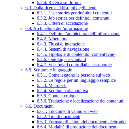
6.2.4. Ricerca sui forum
6.3. Dalla ricerca ai bisogni degli utenti
6.3.1. User stories per definire i contenuti
6.3.2. Job stories per definire i contenuti
6.3.3. Criteri di accettazione
6.4. Architettura dell’informazione
6.4.1. Definire l’architettura dell’informazione
6.4.2. Alberatura
6.4.3. Flussi di interazione
6.4.4. Sistemi di navigazione
6.4.5. Tipologie di contenuto (content type)
6.4.6. Ontologie e standard
6.4.7. Vocabolari controllati e tassonomie
6.5. Scrittura e linguaggio
6.5.1. Come leggono le persone sul web
6.5.2. Le regole per un linguaggio semplice
6.5.3. Microtesti
6.5.4. Scrittura collaborativa
6.5.5. Content critique
6.5.6. Traduzione e localizzazione dei contenuti
6.6. Documenti
6.6.1. I documenti vanno sul web
6.6.2. Tipi di documenti
6.6.3. Formato di lettura dei documenti elettronici
6.6.4. Modalità di produzione dei documenti