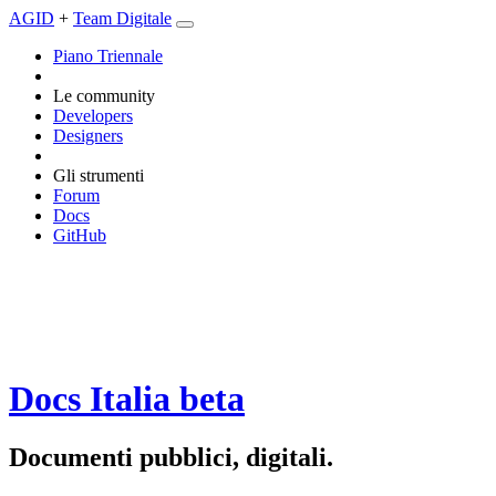
AGID
+
Team Digitale
Piano Triennale
Le community
Developers
Designers
Gli strumenti
Forum
Docs
GitHub
Docs Italia
beta
Documenti pubblici, digitali.