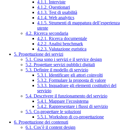
4.1.1. Interviste
4.1.2. Questionari
4.1.3. Test di usabilità
4.1.4. Web analytics
4.1.5. Strumenti di mappatura dell’esperienza
utente
4.2. Ricerca secondaria
4.2.1. Ricerca documentale
4.2.2. Analisi benchmark
4.2.3. Valutazione euristica
5. Progettazione dei servizi
5.1. Cosa sono i servizi e il service design
5.2. Progettare servizi pubblici digitali
5.3. Definire il modello di servizio
5.3.1. Identificare gli attori coinvolti
5.3.2. Formulare la proposta di valore
5.3.3. Inquadrare gli elementi costitutivi del
servizio
5.4. Descrivere il funzionamento del servizio
5.4.1. Mappare l’ecosistema
5.4.2. Rappresentare i flussi di servizio
5.5. Co-progettare le soluzioni
5.5.1. Workshop di co-progettazione
6. Progettazione dei contenuti
6.1. Cos’è il content design