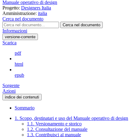
Manuale operativo di design
Progetto:
Designers Italia
Amministrazione:
italia
Cerca nel documento
Cerca nel documento
Informazioni
versione-corrente
Scarica
pdf
html
epub
Sorgente
Azioni
indice dei contenuti
Sommario
1. Scopo, destinatari e uso del Manuale operativo di design
1.1. Versionamento e storico
1.2. Consultazione del manuale
1.3. Contribuisci al manuale