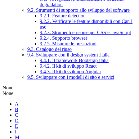
degradation
9.2. Strumenti di supporto allo sviluppo del software
9.2.1. Feature detection
9.2.2. Verificare le feature disponibili con Can I
use
9.2.3. Strumenti e risorse per CSS e JavaScript
9.2.4. Supporto browser
9.2.5. Misurare le prestazioni
9.3. Catalogo del riuso
9.4. Sviluppare con il design system .italia
9.4.1. Il framework Bootstrap Italia
9.4.2. Il kit di sviluppo React
9.4.3. Il kit di sviluppo Angular
9.5. Sviluppare con i modelli di sito e servizi
None
None
A
B
C
D
E
I
M