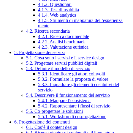
4.1.2. Questionari
4.1.3. Test di usabilità
4.1.4. Web analytics
4.1.5. Strumenti di mappatura dell’esperienza
utente
4.2. Ricerca secondaria
4.2.1. Ricerca documentale
4.2.2. Analisi benchmark
4.2.3. Valutazione euristica
5. Progettazione dei servizi
5.1. Cosa sono i servizi e il service design
5.2. Progettare servizi pubblici digitali
5.3. Definire il modello di servizio
5.3.1. Identificare gli attori coinvolti
5.3.2. Formulare la proposta di valore
5.3.3. Inquadrare gli elementi costitutivi del
servizio
5.4. Descrivere il funzionamento del servizio
5.4.1. Mappare l’ecosistema
5.4.2. Rappresentare i flussi di servizio
5.5. Co-progettare le soluzioni
5.5.1. Workshop di co-progettazione
6. Progettazione dei contenuti
6.1. Cos’è il content design
6.2. Ricerca utente sui contenuti e il linguaggio