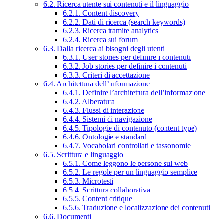
6.2. Ricerca utente sui contenuti e il linguaggio
6.2.1. Content discovery
6.2.2. Dati di ricerca (search keywords)
6.2.3. Ricerca tramite analytics
6.2.4. Ricerca sui forum
6.3. Dalla ricerca ai bisogni degli utenti
6.3.1. User stories per definire i contenuti
6.3.2. Job stories per definire i contenuti
6.3.3. Criteri di accettazione
6.4. Architettura dell’informazione
6.4.1. Definire l’architettura dell’informazione
6.4.2. Alberatura
6.4.3. Flussi di interazione
6.4.4. Sistemi di navigazione
6.4.5. Tipologie di contenuto (content type)
6.4.6. Ontologie e standard
6.4.7. Vocabolari controllati e tassonomie
6.5. Scrittura e linguaggio
6.5.1. Come leggono le persone sul web
6.5.2. Le regole per un linguaggio semplice
6.5.3. Microtesti
6.5.4. Scrittura collaborativa
6.5.5. Content critique
6.5.6. Traduzione e localizzazione dei contenuti
6.6. Documenti