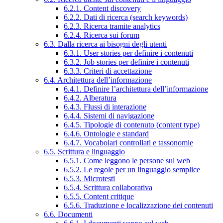
6.2.1. Content discovery
6.2.2. Dati di ricerca (search keywords)
6.2.3. Ricerca tramite analytics
6.2.4. Ricerca sui forum
6.3. Dalla ricerca ai bisogni degli utenti
6.3.1. User stories per definire i contenuti
6.3.2. Job stories per definire i contenuti
6.3.3. Criteri di accettazione
6.4. Architettura dell’informazione
6.4.1. Definire l’architettura dell’informazione
6.4.2. Alberatura
6.4.3. Flussi di interazione
6.4.4. Sistemi di navigazione
6.4.5. Tipologie di contenuto (content type)
6.4.6. Ontologie e standard
6.4.7. Vocabolari controllati e tassonomie
6.5. Scrittura e linguaggio
6.5.1. Come leggono le persone sul web
6.5.2. Le regole per un linguaggio semplice
6.5.3. Microtesti
6.5.4. Scrittura collaborativa
6.5.5. Content critique
6.5.6. Traduzione e localizzazione dei contenuti
6.6. Documenti