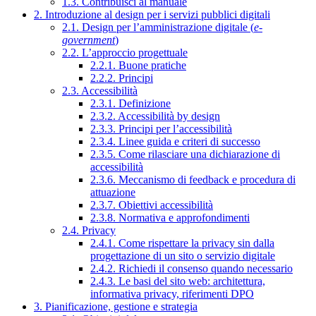
1.3. Contribuisci al manuale
2. Introduzione al design per i servizi pubblici digitali
2.1. Design per l’amministrazione digitale (
e-
government
)
2.2. L’approccio progettuale
2.2.1. Buone pratiche
2.2.2. Principi
2.3. Accessibilità
2.3.1. Definizione
2.3.2. Accessibilità by design
2.3.3. Principi per l’accessibilità
2.3.4. Linee guida e criteri di successo
2.3.5. Come rilasciare una dichiarazione di
accessibilità
2.3.6. Meccanismo di feedback e procedura di
attuazione
2.3.7. Obiettivi accessibilità
2.3.8. Normativa e approfondimenti
2.4. Privacy
2.4.1. Come rispettare la privacy sin dalla
progettazione di un sito o servizio digitale
2.4.2. Richiedi il consenso quando necessario
2.4.3. Le basi del sito web: architettura,
informativa privacy, riferimenti DPO
3. Pianificazione, gestione e strategia