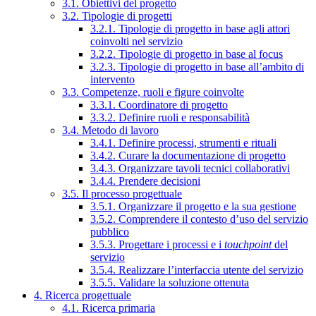
3.1. Obiettivi del progetto
3.2. Tipologie di progetti
3.2.1. Tipologie di progetto in base agli attori
coinvolti nel servizio
3.2.2. Tipologie di progetto in base al focus
3.2.3. Tipologie di progetto in base all’ambito di
intervento
3.3. Competenze, ruoli e figure coinvolte
3.3.1. Coordinatore di progetto
3.3.2. Definire ruoli e responsabilità
3.4. Metodo di lavoro
3.4.1. Definire processi, strumenti e rituali
3.4.2. Curare la documentazione di progetto
3.4.3. Organizzare tavoli tecnici collaborativi
3.4.4. Prendere decisioni
3.5. Il processo progettuale
3.5.1. Organizzare il progetto e la sua gestione
3.5.2. Comprendere il contesto d’uso del servizio
pubblico
3.5.3. Progettare i processi e i
touchpoint
del
servizio
3.5.4. Realizzare l’interfaccia utente del servizio
3.5.5. Validare la soluzione ottenuta
4. Ricerca progettuale
4.1. Ricerca primaria