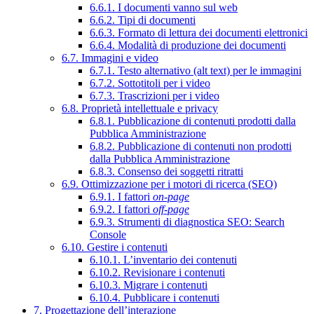
6.6.1. I documenti vanno sul web
6.6.2. Tipi di documenti
6.6.3. Formato di lettura dei documenti elettronici
6.6.4. Modalità di produzione dei documenti
6.7. Immagini e video
6.7.1. Testo alternativo (alt text) per le immagini
6.7.2. Sottotitoli per i video
6.7.3. Trascrizioni per i video
6.8. Proprietà intellettuale e privacy
6.8.1. Pubblicazione di contenuti prodotti dalla
Pubblica Amministrazione
6.8.2. Pubblicazione di contenuti non prodotti
dalla Pubblica Amministrazione
6.8.3. Consenso dei soggetti ritratti
6.9. Ottimizzazione per i motori di ricerca (SEO)
6.9.1. I fattori
on-page
6.9.2. I fattori
off-page
6.9.3. Strumenti di diagnostica SEO: Search
Console
6.10. Gestire i contenuti
6.10.1. L’inventario dei contenuti
6.10.2. Revisionare i contenuti
6.10.3. Migrare i contenuti
6.10.4. Pubblicare i contenuti
7. Progettazione dell’interazione