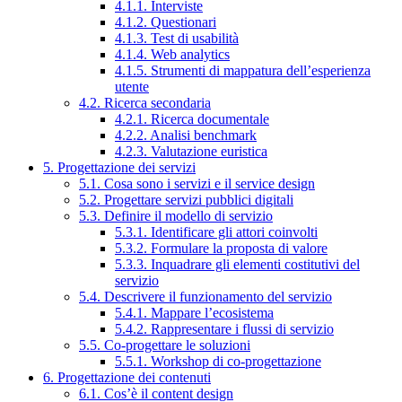
4.1.1. Interviste
4.1.2. Questionari
4.1.3. Test di usabilità
4.1.4. Web analytics
4.1.5. Strumenti di mappatura dell’esperienza
utente
4.2. Ricerca secondaria
4.2.1. Ricerca documentale
4.2.2. Analisi benchmark
4.2.3. Valutazione euristica
5. Progettazione dei servizi
5.1. Cosa sono i servizi e il service design
5.2. Progettare servizi pubblici digitali
5.3. Definire il modello di servizio
5.3.1. Identificare gli attori coinvolti
5.3.2. Formulare la proposta di valore
5.3.3. Inquadrare gli elementi costitutivi del
servizio
5.4. Descrivere il funzionamento del servizio
5.4.1. Mappare l’ecosistema
5.4.2. Rappresentare i flussi di servizio
5.5. Co-progettare le soluzioni
5.5.1. Workshop di co-progettazione
6. Progettazione dei contenuti
6.1. Cos’è il content design