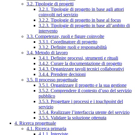
3.2. Tipologie di progetti
3.2.1. Tipologie di progetto in base agli attori
coinvolti nel servizio
3.2.2. Tipologie di progetto in base al focus
3.2.3. Tipologie di progetto in base all’ambito di
intervento
3.3. Competenze, ruoli e figure coinvolte
3.3.1. Coordinatore di progetto
3.3.2. Definire ruoli e responsabilità
3.4. Metodo di lavoro
3.4.1. Definire processi, strumenti e rituali
3.4.2. Curare la documentazione di progetto
3.4.3. Organizzare tavoli tecnici collaborativi
3.4.4. Prendere decisioni
3.5. Il processo progettuale
3.5.1. Organizzare il progetto e la sua gestione
3.5.2. Comprendere il contesto d’uso del servizio
pubblico
3.5.3. Progettare i processi e i
touchpoint
del
servizio
3.5.4. Realizzare l’interfaccia utente del servizio
3.5.5. Validare la soluzione ottenuta
4. Ricerca progettuale
4.1. Ricerca primaria
4.1.1. Interviste