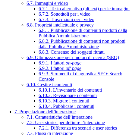
6.7. Immagini e video
6.7.1. Testo alternativo (alt text) per le immagini
6.7.2. Sottotitoli per i video
6.7.3. Trascrizioni per i video
6.8. Proprietà intellettuale e privacy
6.8.1. Pubblicazione di contenuti prodotti dalla
Pubblica Amministrazione
6.8.2. Pubblicazione di contenuti non prodotti
dalla Pubblica Amministrazione
6.8.3. Consenso dei soggetti ritratti
6.9. Ottimizzazione per i motori di ricerca (SEO)
6.9.1. I fattori
on-page
6.9.2. I fattori
off-page
6.9.3. Strumenti di diagnostica SEO: Search
Console
6.10. Gestire i contenuti
6.10.1. L’inventario dei contenuti
6.10.2. Revisionare i contenuti
6.10.3. Migrare i contenuti
6.10.4. Pubblicare i contenuti
7. Progettazione dell’interazione
7.1. Caratteristiche dell’interazione
7.2. User stories per definire l’interazione
7.2.1. Differenza tra scenari e user stories
7.3. Flussi di interazione