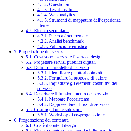
4.1.2. Questionari
4.1.3. Test di usabilità
4.1.4. Web analytics
4.1.5. Strumenti di mappatura dell’esperienza
utente
4.2. Ricerca secondaria
4.2.1. Ricerca documentale
4.2.2. Analisi benchmark
4.2.3. Valutazione euristica
5. Progettazione dei servizi
5.1. Cosa sono i servizi e il service design
5.2. Progettare servizi pubblici digitali
5.3. Definire il modello di servizio
5.3.1. Identificare gli attori coinvolti
5.3.2. Formulare la proposta di valore
5.3.3. Inquadrare gli elementi costitutivi del
servizio
5.4. Descrivere il funzionamento del servizio
5.4.1. Mappare l’ecosistema
5.4.2. Rappresentare i flussi di servizio
5.5. Co-progettare le soluzioni
5.5.1. Workshop di co-progettazione
6. Progettazione dei contenuti
6.1. Cos’è il content design
6.2. Ricerca utente sui contenuti e il linguaggio