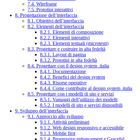
7.4. Wireframe
7.5. Prototipi interattivi
8. Progettazione dell’interfaccia
8.1. Obiettivi dell’interfaccia
8.2. Elementi dell’interfaccia
8.2.1. Elementi di composizione
8.2.2. Elementi interattivi
8.2.3. Elementi testuali (microtesti)
8.3. Progettare e costruire in alta fedeltà
8.3.1. Layout di pagina
8.3.2. Prototipi in alta fedeltà
8.4. Progettare con il design system .italia
8.4.1. Documentazione
8.4.2. Benefici del design system
8.4.3. Risorse operative
8.4.4. Come contribuire al design system .italia
8.5. Progettare con i modelli di sito e servizi
8.5.1. Vantaggi dell’utilizzo dei modelli
8.5.2. I modelli di sito e servizi disponibili
9. Sviluppo dell’interfaccia
9.1. Approccio allo sviluppo
9.1.1. Attività preliminari
9.1.2. Web design responsivo e accessibile
9.1.3. Mobile first
9.1.4. Progressive enhancement e Graceful