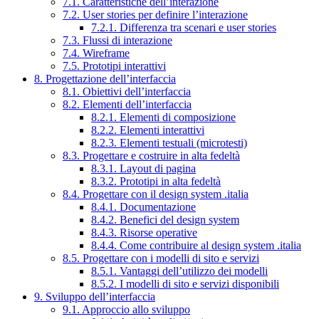
7.1. Caratteristiche dell’interazione
7.2. User stories per definire l’interazione
7.2.1. Differenza tra scenari e user stories
7.3. Flussi di interazione
7.4. Wireframe
7.5. Prototipi interattivi
8. Progettazione dell’interfaccia
8.1. Obiettivi dell’interfaccia
8.2. Elementi dell’interfaccia
8.2.1. Elementi di composizione
8.2.2. Elementi interattivi
8.2.3. Elementi testuali (microtesti)
8.3. Progettare e costruire in alta fedeltà
8.3.1. Layout di pagina
8.3.2. Prototipi in alta fedeltà
8.4. Progettare con il design system .italia
8.4.1. Documentazione
8.4.2. Benefici del design system
8.4.3. Risorse operative
8.4.4. Come contribuire al design system .italia
8.5. Progettare con i modelli di sito e servizi
8.5.1. Vantaggi dell’utilizzo dei modelli
8.5.2. I modelli di sito e servizi disponibili
9. Sviluppo dell’interfaccia
9.1. Approccio allo sviluppo