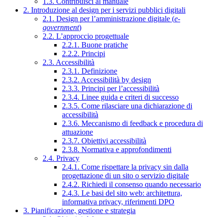
1.3. Contribuisci al manuale
2. Introduzione al design per i servizi pubblici digitali
2.1. Design per l’amministrazione digitale (
e-
government
)
2.2. L’approccio progettuale
2.2.1. Buone pratiche
2.2.2. Principi
2.3. Accessibilità
2.3.1. Definizione
2.3.2. Accessibilità by design
2.3.3. Principi per l’accessibilità
2.3.4. Linee guida e criteri di successo
2.3.5. Come rilasciare una dichiarazione di
accessibilità
2.3.6. Meccanismo di feedback e procedura di
attuazione
2.3.7. Obiettivi accessibilità
2.3.8. Normativa e approfondimenti
2.4. Privacy
2.4.1. Come rispettare la privacy sin dalla
progettazione di un sito o servizio digitale
2.4.2. Richiedi il consenso quando necessario
2.4.3. Le basi del sito web: architettura,
informativa privacy, riferimenti DPO
3. Pianificazione, gestione e strategia