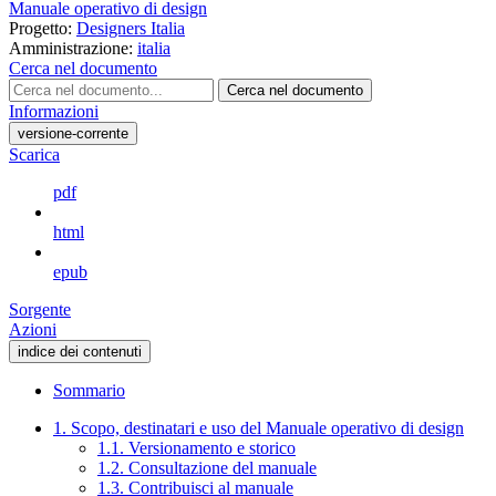
Manuale operativo di design
Progetto:
Designers Italia
Amministrazione:
italia
Cerca nel documento
Cerca nel documento
Informazioni
versione-corrente
Scarica
pdf
html
epub
Sorgente
Azioni
indice dei contenuti
Sommario
1. Scopo, destinatari e uso del Manuale operativo di design
1.1. Versionamento e storico
1.2. Consultazione del manuale
1.3. Contribuisci al manuale