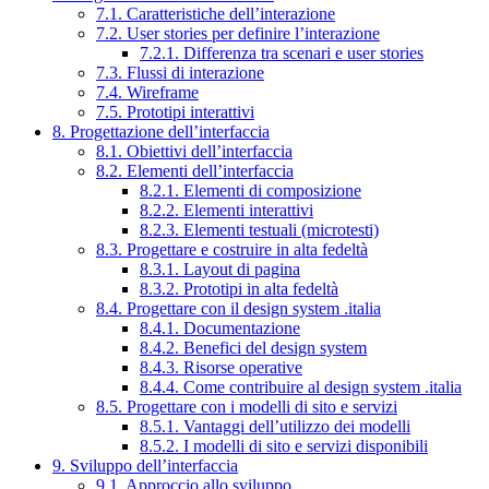
7.1. Caratteristiche dell’interazione
7.2. User stories per definire l’interazione
7.2.1. Differenza tra scenari e user stories
7.3. Flussi di interazione
7.4. Wireframe
7.5. Prototipi interattivi
8. Progettazione dell’interfaccia
8.1. Obiettivi dell’interfaccia
8.2. Elementi dell’interfaccia
8.2.1. Elementi di composizione
8.2.2. Elementi interattivi
8.2.3. Elementi testuali (microtesti)
8.3. Progettare e costruire in alta fedeltà
8.3.1. Layout di pagina
8.3.2. Prototipi in alta fedeltà
8.4. Progettare con il design system .italia
8.4.1. Documentazione
8.4.2. Benefici del design system
8.4.3. Risorse operative
8.4.4. Come contribuire al design system .italia
8.5. Progettare con i modelli di sito e servizi
8.5.1. Vantaggi dell’utilizzo dei modelli
8.5.2. I modelli di sito e servizi disponibili
9. Sviluppo dell’interfaccia
9.1. Approccio allo sviluppo