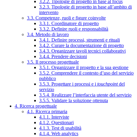
3.2.2. Tipologie di progetto in base al focus
3.2.3. Tipologie di progetto in base all’ambito di
intervento
3.3. Competenze, ruoli e figure coinvolte
3.3.1. Coordinatore di progetto
3.3.2. Definire ruoli e responsabilità
3.4. Metodo di lavoro
3.4.1. Definire processi, strumenti e rituali
3.4.2. Curare la documentazione di progetto
3.4.3. Organizzare tavoli tecnici collaborativi
3.4.4. Prendere decisioni
3.5. Il processo progettuale
3.5.1. Organizzare il progetto e la sua gestione
3.5.2. Comprendere il contesto d’uso del servizio
pubblico
3.5.3. Progettare i processi e i
touchpoint
del
servizio
3.5.4. Realizzare l’interfaccia utente del servizio
3.5.5. Validare la soluzione ottenuta
4. Ricerca progettuale
4.1. Ricerca primaria
4.1.1. Interviste
4.1.2. Questionari
4.1.3. Test di usabilità
4.1.4. Web analytics