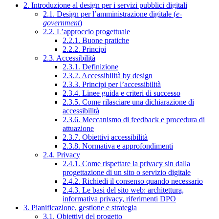
2. Introduzione al design per i servizi pubblici digitali
2.1. Design per l’amministrazione digitale (
e-
government
)
2.2. L’approccio progettuale
2.2.1. Buone pratiche
2.2.2. Principi
2.3. Accessibilità
2.3.1. Definizione
2.3.2. Accessibilità by design
2.3.3. Principi per l’accessibilità
2.3.4. Linee guida e criteri di successo
2.3.5. Come rilasciare una dichiarazione di
accessibilità
2.3.6. Meccanismo di feedback e procedura di
attuazione
2.3.7. Obiettivi accessibilità
2.3.8. Normativa e approfondimenti
2.4. Privacy
2.4.1. Come rispettare la privacy sin dalla
progettazione di un sito o servizio digitale
2.4.2. Richiedi il consenso quando necessario
2.4.3. Le basi del sito web: architettura,
informativa privacy, riferimenti DPO
3. Pianificazione, gestione e strategia
3.1. Obiettivi del progetto