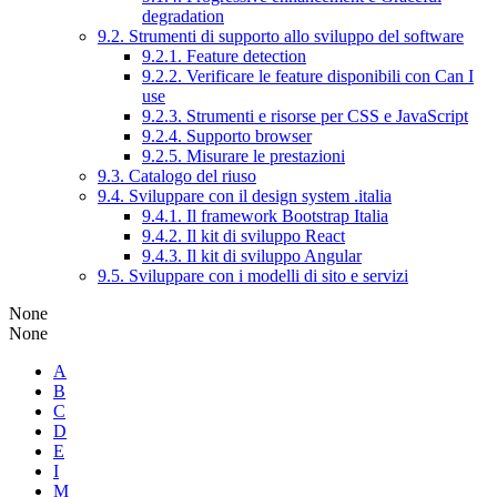
degradation
9.2. Strumenti di supporto allo sviluppo del software
9.2.1. Feature detection
9.2.2. Verificare le feature disponibili con Can I
use
9.2.3. Strumenti e risorse per CSS e JavaScript
9.2.4. Supporto browser
9.2.5. Misurare le prestazioni
9.3. Catalogo del riuso
9.4. Sviluppare con il design system .italia
9.4.1. Il framework Bootstrap Italia
9.4.2. Il kit di sviluppo React
9.4.3. Il kit di sviluppo Angular
9.5. Sviluppare con i modelli di sito e servizi
None
None
A
B
C
D
E
I
M