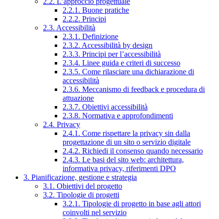
2.2. L’approccio progettuale
2.2.1. Buone pratiche
2.2.2. Principi
2.3. Accessibilità
2.3.1. Definizione
2.3.2. Accessibilità by design
2.3.3. Principi per l’accessibilità
2.3.4. Linee guida e criteri di successo
2.3.5. Come rilasciare una dichiarazione di
accessibilità
2.3.6. Meccanismo di feedback e procedura di
attuazione
2.3.7. Obiettivi accessibilità
2.3.8. Normativa e approfondimenti
2.4. Privacy
2.4.1. Come rispettare la privacy sin dalla
progettazione di un sito o servizio digitale
2.4.2. Richiedi il consenso quando necessario
2.4.3. Le basi del sito web: architettura,
informativa privacy, riferimenti DPO
3. Pianificazione, gestione e strategia
3.1. Obiettivi del progetto
3.2. Tipologie di progetti
3.2.1. Tipologie di progetto in base agli attori
coinvolti nel servizio