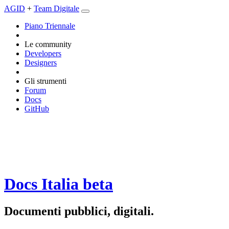
AGID
+
Team Digitale
Piano Triennale
Le community
Developers
Designers
Gli strumenti
Forum
Docs
GitHub
Docs Italia
beta
Documenti pubblici, digitali.