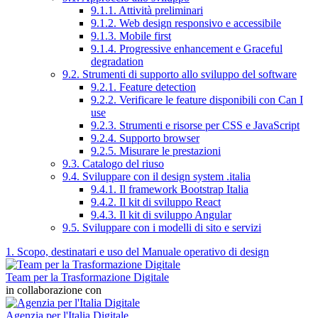
9.1.1. Attività preliminari
9.1.2. Web design responsivo e accessibile
9.1.3. Mobile first
9.1.4. Progressive enhancement e Graceful
degradation
9.2. Strumenti di supporto allo sviluppo del software
9.2.1. Feature detection
9.2.2. Verificare le feature disponibili con Can I
use
9.2.3. Strumenti e risorse per CSS e JavaScript
9.2.4. Supporto browser
9.2.5. Misurare le prestazioni
9.3. Catalogo del riuso
9.4. Sviluppare con il design system .italia
9.4.1. Il framework Bootstrap Italia
9.4.2. Il kit di sviluppo React
9.4.3. Il kit di sviluppo Angular
9.5. Sviluppare con i modelli di sito e servizi
1. Scopo, destinatari e uso del Manuale operativo di design
Team per la Trasformazione Digitale
in collaborazione con
Agenzia per l'Italia Digitale