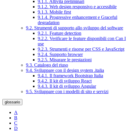
9.1.1. Attività preliminari
9.1.2. Web design responsivo e accessibile
9.1.3. Mobile first
9.1.4. Progressive enhancement e Graceful
degradation
9.2. Strumenti di supporto allo sviluppo del software
9.2.1. Feature detection
9.2.2. Verificare le feature disponibili con Can I
use
9.2.3. Strumenti e risorse per CSS e JavaScript
9.2.4. Supporto browser
9.2.5. Misurare le prestazioni
9.3. Catalogo del riuso
9.4. Sviluppare con il design system .italia
9.4.1. Il framework Bootstrap Italia
9.4.2. Il kit di sviluppo React
9.4.3. Il kit di sviluppo Angular
9.5. Sviluppare con i modelli di sito e servizi
glossario
A
B
C
D