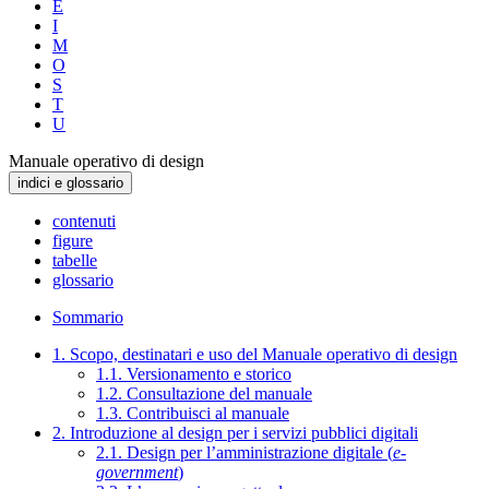
E
I
M
O
S
T
U
Manuale operativo di design
indici e glossario
contenuti
figure
tabelle
glossario
Sommario
1. Scopo, destinatari e uso del Manuale operativo di design
1.1. Versionamento e storico
1.2. Consultazione del manuale
1.3. Contribuisci al manuale
2. Introduzione al design per i servizi pubblici digitali
2.1. Design per l’amministrazione digitale (
e-
government
)