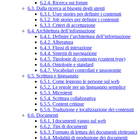
6.2.4. Ricerca sui forum
6.3. Dalla ricerca ai bisogni degli utenti
6.3.1. User stories per definire i contenuti
6.3.2. Job stories per definire i contenuti
6.3.3. Criteri di accettazione
6.4. Architettura dell’informazione
6.4.1. Definire l’architettura dell’informazione
6.4.2. Alberatura
6.4.3. Flussi di interazione
6.4.4. Sistemi di navigazione
6.4.5. Tipologie di contenuto (content type)
6.4.6. Ontologie e standard
6.4.7. Vocabolari controllati e tassonomie
6.5. Scrittura e linguaggio
6.5.1. Come leggono le persone sul web
6.5.2. Le regole per un linguaggio semplice
6.5.3. Microtesti
6.5.4. Scrittura collaborativa
6.5.5. Content critique
6.5.6. Traduzione e localizzazione dei contenuti
6.6. Documenti
6.6.1. I documenti vanno sul web
6.6.2. Tipi di documenti
6.6.3. Formato di lettura dei documenti elettronici
6.6.4. Modalità di produzione dei documenti