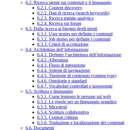
6.2. Ricerca utente sui contenuti e il linguaggio
6.2.1. Content discovery
6.2.2. Dati di ricerca (search keywords)
6.2.3. Ricerca tramite analytics
6.2.4. Ricerca sui forum
6.3. Dalla ricerca ai bisogni degli utenti
6.3.1. User stories per definire i contenuti
6.3.2. Job stories per definire i contenuti
6.3.3. Criteri di accettazione
6.4. Architettura dell’informazione
6.4.1. Definire l’architettura dell’informazione
6.4.2. Alberatura
6.4.3. Flussi di interazione
6.4.4. Sistemi di navigazione
6.4.5. Tipologie di contenuto (content type)
6.4.6. Ontologie e standard
6.4.7. Vocabolari controllati e tassonomie
6.5. Scrittura e linguaggio
6.5.1. Come leggono le persone sul web
6.5.2. Le regole per un linguaggio semplice
6.5.3. Microtesti
6.5.4. Scrittura collaborativa
6.5.5. Content critique
6.5.6. Traduzione e localizzazione dei contenuti
6.6. Documenti