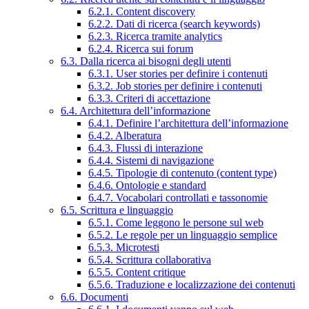
6.2.1. Content discovery
6.2.2. Dati di ricerca (search keywords)
6.2.3. Ricerca tramite analytics
6.2.4. Ricerca sui forum
6.3. Dalla ricerca ai bisogni degli utenti
6.3.1. User stories per definire i contenuti
6.3.2. Job stories per definire i contenuti
6.3.3. Criteri di accettazione
6.4. Architettura dell’informazione
6.4.1. Definire l’architettura dell’informazione
6.4.2. Alberatura
6.4.3. Flussi di interazione
6.4.4. Sistemi di navigazione
6.4.5. Tipologie di contenuto (content type)
6.4.6. Ontologie e standard
6.4.7. Vocabolari controllati e tassonomie
6.5. Scrittura e linguaggio
6.5.1. Come leggono le persone sul web
6.5.2. Le regole per un linguaggio semplice
6.5.3. Microtesti
6.5.4. Scrittura collaborativa
6.5.5. Content critique
6.5.6. Traduzione e localizzazione dei contenuti
6.6. Documenti