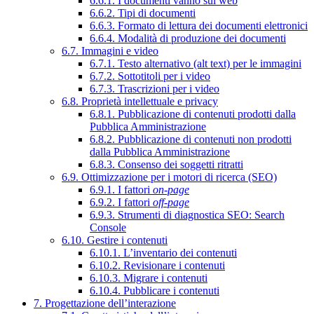
6.6.1. I documenti vanno sul web
6.6.2. Tipi di documenti
6.6.3. Formato di lettura dei documenti elettronici
6.6.4. Modalità di produzione dei documenti
6.7. Immagini e video
6.7.1. Testo alternativo (alt text) per le immagini
6.7.2. Sottotitoli per i video
6.7.3. Trascrizioni per i video
6.8. Proprietà intellettuale e privacy
6.8.1. Pubblicazione di contenuti prodotti dalla
Pubblica Amministrazione
6.8.2. Pubblicazione di contenuti non prodotti
dalla Pubblica Amministrazione
6.8.3. Consenso dei soggetti ritratti
6.9. Ottimizzazione per i motori di ricerca (SEO)
6.9.1. I fattori
on-page
6.9.2. I fattori
off-page
6.9.3. Strumenti di diagnostica SEO: Search
Console
6.10. Gestire i contenuti
6.10.1. L’inventario dei contenuti
6.10.2. Revisionare i contenuti
6.10.3. Migrare i contenuti
6.10.4. Pubblicare i contenuti
7. Progettazione dell’interazione