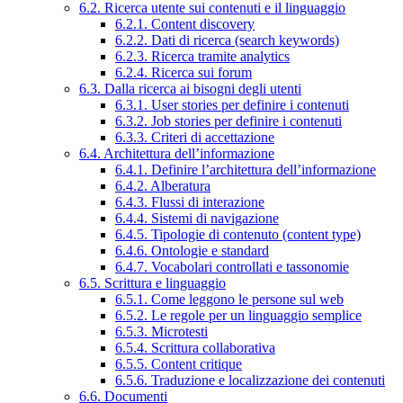
6.2. Ricerca utente sui contenuti e il linguaggio
6.2.1. Content discovery
6.2.2. Dati di ricerca (search keywords)
6.2.3. Ricerca tramite analytics
6.2.4. Ricerca sui forum
6.3. Dalla ricerca ai bisogni degli utenti
6.3.1. User stories per definire i contenuti
6.3.2. Job stories per definire i contenuti
6.3.3. Criteri di accettazione
6.4. Architettura dell’informazione
6.4.1. Definire l’architettura dell’informazione
6.4.2. Alberatura
6.4.3. Flussi di interazione
6.4.4. Sistemi di navigazione
6.4.5. Tipologie di contenuto (content type)
6.4.6. Ontologie e standard
6.4.7. Vocabolari controllati e tassonomie
6.5. Scrittura e linguaggio
6.5.1. Come leggono le persone sul web
6.5.2. Le regole per un linguaggio semplice
6.5.3. Microtesti
6.5.4. Scrittura collaborativa
6.5.5. Content critique
6.5.6. Traduzione e localizzazione dei contenuti
6.6. Documenti