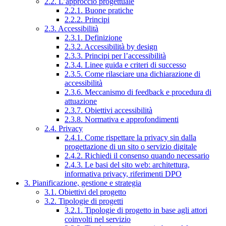
2.2. L’approccio progettuale
2.2.1. Buone pratiche
2.2.2. Principi
2.3. Accessibilità
2.3.1. Definizione
2.3.2. Accessibilità by design
2.3.3. Principi per l’accessibilità
2.3.4. Linee guida e criteri di successo
2.3.5. Come rilasciare una dichiarazione di
accessibilità
2.3.6. Meccanismo di feedback e procedura di
attuazione
2.3.7. Obiettivi accessibilità
2.3.8. Normativa e approfondimenti
2.4. Privacy
2.4.1. Come rispettare la privacy sin dalla
progettazione di un sito o servizio digitale
2.4.2. Richiedi il consenso quando necessario
2.4.3. Le basi del sito web: architettura,
informativa privacy, riferimenti DPO
3. Pianificazione, gestione e strategia
3.1. Obiettivi del progetto
3.2. Tipologie di progetti
3.2.1. Tipologie di progetto in base agli attori
coinvolti nel servizio