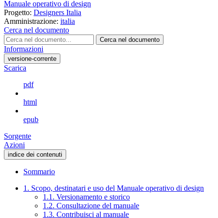
Manuale operativo di design
Progetto:
Designers Italia
Amministrazione:
italia
Cerca nel documento
Cerca nel documento
Informazioni
versione-corrente
Scarica
pdf
html
epub
Sorgente
Azioni
indice dei contenuti
Sommario
1. Scopo, destinatari e uso del Manuale operativo di design
1.1. Versionamento e storico
1.2. Consultazione del manuale
1.3. Contribuisci al manuale