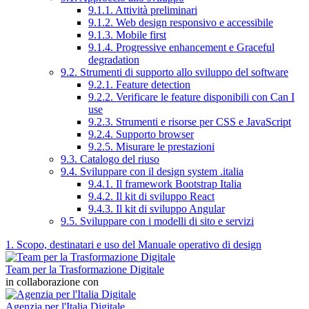
9.1.1. Attività preliminari
9.1.2. Web design responsivo e accessibile
9.1.3. Mobile first
9.1.4. Progressive enhancement e Graceful
degradation
9.2. Strumenti di supporto allo sviluppo del software
9.2.1. Feature detection
9.2.2. Verificare le feature disponibili con Can I
use
9.2.3. Strumenti e risorse per CSS e JavaScript
9.2.4. Supporto browser
9.2.5. Misurare le prestazioni
9.3. Catalogo del riuso
9.4. Sviluppare con il design system .italia
9.4.1. Il framework Bootstrap Italia
9.4.2. Il kit di sviluppo React
9.4.3. Il kit di sviluppo Angular
9.5. Sviluppare con i modelli di sito e servizi
1. Scopo, destinatari e uso del Manuale operativo di design
Team per la Trasformazione Digitale
in collaborazione con
Agenzia per l'Italia Digitale