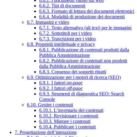
6.6.1. I documenti vanno sul web
6.6.2. Tipi di documenti
6.6.3. Formato di lettura dei documenti elettronici
6.6.4. Modalità di produzione dei documenti
6.7. Immagini e video
6.7.1. Testo alternativo (alt text) per le immagini
6.7.2. Sottotitoli per i video
6.7.3. Trascrizioni per i video
6.8. Proprietà intellettuale e privacy
6.8.1. Pubblicazione di contenuti prodotti dalla
Pubblica Amministrazione
6.8.2. Pubblicazione di contenuti non prodotti
dalla Pubblica Amministrazione
6.8.3. Consenso dei soggetti ritratti
6.9. Ottimizzazione per i motori di ricerca (SEO)
6.9.1. I fattori
on-page
6.9.2. I fattori
off-page
6.9.3. Strumenti di diagnostica SEO: Search
Console
6.10. Gestire i contenuti
6.10.1. L’inventario dei contenuti
6.10.2. Revisionare i contenuti
6.10.3. Migrare i contenuti
6.10.4. Pubblicare i contenuti
7. Progettazione dell’interazione