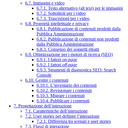
6.7. Immagini e video
6.7.1. Testo alternativo (alt text) per le immagini
6.7.2. Sottotitoli per i video
6.7.3. Trascrizioni per i video
6.8. Proprietà intellettuale e privacy
6.8.1. Pubblicazione di contenuti prodotti dalla
Pubblica Amministrazione
6.8.2. Pubblicazione di contenuti non prodotti
dalla Pubblica Amministrazione
6.8.3. Consenso dei soggetti ritratti
6.9. Ottimizzazione per i motori di ricerca (SEO)
6.9.1. I fattori
on-page
6.9.2. I fattori
off-page
6.9.3. Strumenti di diagnostica SEO: Search
Console
6.10. Gestire i contenuti
6.10.1. L’inventario dei contenuti
6.10.2. Revisionare i contenuti
6.10.3. Migrare i contenuti
6.10.4. Pubblicare i contenuti
7. Progettazione dell’interazione
7.1. Caratteristiche dell’interazione
7.2. User stories per definire l’interazione
7.2.1. Differenza tra scenari e user stories
7.3. Flussi di interazione