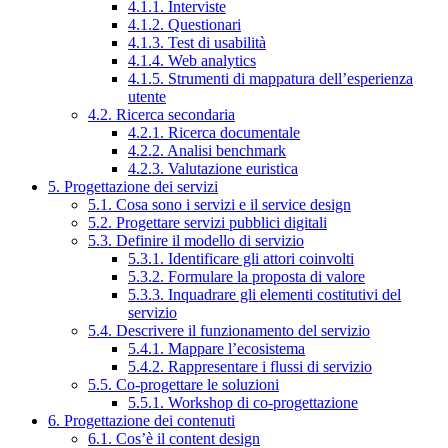
4.1.1. Interviste
4.1.2. Questionari
4.1.3. Test di usabilità
4.1.4. Web analytics
4.1.5. Strumenti di mappatura dell’esperienza
utente
4.2. Ricerca secondaria
4.2.1. Ricerca documentale
4.2.2. Analisi benchmark
4.2.3. Valutazione euristica
5. Progettazione dei servizi
5.1. Cosa sono i servizi e il service design
5.2. Progettare servizi pubblici digitali
5.3. Definire il modello di servizio
5.3.1. Identificare gli attori coinvolti
5.3.2. Formulare la proposta di valore
5.3.3. Inquadrare gli elementi costitutivi del
servizio
5.4. Descrivere il funzionamento del servizio
5.4.1. Mappare l’ecosistema
5.4.2. Rappresentare i flussi di servizio
5.5. Co-progettare le soluzioni
5.5.1. Workshop di co-progettazione
6. Progettazione dei contenuti
6.1. Cos’è il content design