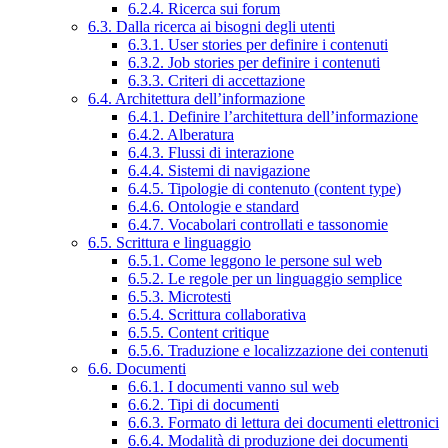
6.2.4. Ricerca sui forum
6.3. Dalla ricerca ai bisogni degli utenti
6.3.1. User stories per definire i contenuti
6.3.2. Job stories per definire i contenuti
6.3.3. Criteri di accettazione
6.4. Architettura dell’informazione
6.4.1. Definire l’architettura dell’informazione
6.4.2. Alberatura
6.4.3. Flussi di interazione
6.4.4. Sistemi di navigazione
6.4.5. Tipologie di contenuto (content type)
6.4.6. Ontologie e standard
6.4.7. Vocabolari controllati e tassonomie
6.5. Scrittura e linguaggio
6.5.1. Come leggono le persone sul web
6.5.2. Le regole per un linguaggio semplice
6.5.3. Microtesti
6.5.4. Scrittura collaborativa
6.5.5. Content critique
6.5.6. Traduzione e localizzazione dei contenuti
6.6. Documenti
6.6.1. I documenti vanno sul web
6.6.2. Tipi di documenti
6.6.3. Formato di lettura dei documenti elettronici
6.6.4. Modalità di produzione dei documenti