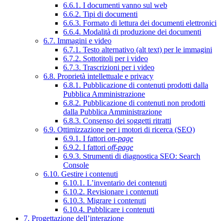
6.6.1. I documenti vanno sul web
6.6.2. Tipi di documenti
6.6.3. Formato di lettura dei documenti elettronici
6.6.4. Modalità di produzione dei documenti
6.7. Immagini e video
6.7.1. Testo alternativo (alt text) per le immagini
6.7.2. Sottotitoli per i video
6.7.3. Trascrizioni per i video
6.8. Proprietà intellettuale e privacy
6.8.1. Pubblicazione di contenuti prodotti dalla
Pubblica Amministrazione
6.8.2. Pubblicazione di contenuti non prodotti
dalla Pubblica Amministrazione
6.8.3. Consenso dei soggetti ritratti
6.9. Ottimizzazione per i motori di ricerca (SEO)
6.9.1. I fattori
on-page
6.9.2. I fattori
off-page
6.9.3. Strumenti di diagnostica SEO: Search
Console
6.10. Gestire i contenuti
6.10.1. L’inventario dei contenuti
6.10.2. Revisionare i contenuti
6.10.3. Migrare i contenuti
6.10.4. Pubblicare i contenuti
7. Progettazione dell’interazione