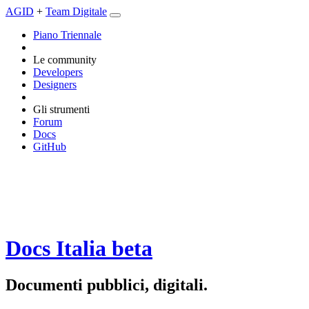
AGID
+
Team Digitale
Piano Triennale
Le community
Developers
Designers
Gli strumenti
Forum
Docs
GitHub
Docs Italia
beta
Documenti pubblici, digitali.