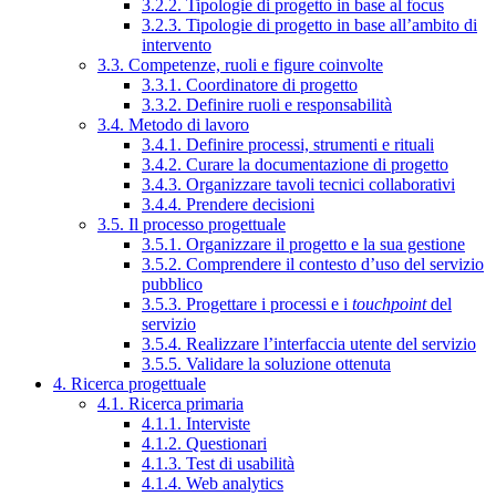
3.2.2. Tipologie di progetto in base al focus
3.2.3. Tipologie di progetto in base all’ambito di
intervento
3.3. Competenze, ruoli e figure coinvolte
3.3.1. Coordinatore di progetto
3.3.2. Definire ruoli e responsabilità
3.4. Metodo di lavoro
3.4.1. Definire processi, strumenti e rituali
3.4.2. Curare la documentazione di progetto
3.4.3. Organizzare tavoli tecnici collaborativi
3.4.4. Prendere decisioni
3.5. Il processo progettuale
3.5.1. Organizzare il progetto e la sua gestione
3.5.2. Comprendere il contesto d’uso del servizio
pubblico
3.5.3. Progettare i processi e i
touchpoint
del
servizio
3.5.4. Realizzare l’interfaccia utente del servizio
3.5.5. Validare la soluzione ottenuta
4. Ricerca progettuale
4.1. Ricerca primaria
4.1.1. Interviste
4.1.2. Questionari
4.1.3. Test di usabilità
4.1.4. Web analytics