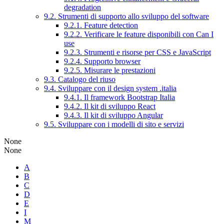
degradation
9.2. Strumenti di supporto allo sviluppo del software
9.2.1. Feature detection
9.2.2. Verificare le feature disponibili con Can I
use
9.2.3. Strumenti e risorse per CSS e JavaScript
9.2.4. Supporto browser
9.2.5. Misurare le prestazioni
9.3. Catalogo del riuso
9.4. Sviluppare con il design system .italia
9.4.1. Il framework Bootstrap Italia
9.4.2. Il kit di sviluppo React
9.4.3. Il kit di sviluppo Angular
9.5. Sviluppare con i modelli di sito e servizi
None
None
A
B
C
D
E
I
M