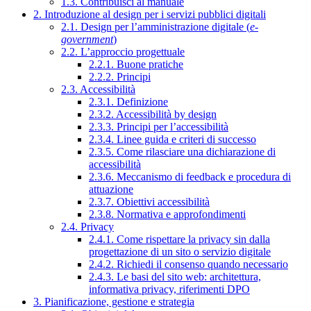
1.3. Contribuisci al manuale
2. Introduzione al design per i servizi pubblici digitali
2.1. Design per l’amministrazione digitale (
e-
government
)
2.2. L’approccio progettuale
2.2.1. Buone pratiche
2.2.2. Principi
2.3. Accessibilità
2.3.1. Definizione
2.3.2. Accessibilità by design
2.3.3. Principi per l’accessibilità
2.3.4. Linee guida e criteri di successo
2.3.5. Come rilasciare una dichiarazione di
accessibilità
2.3.6. Meccanismo di feedback e procedura di
attuazione
2.3.7. Obiettivi accessibilità
2.3.8. Normativa e approfondimenti
2.4. Privacy
2.4.1. Come rispettare la privacy sin dalla
progettazione di un sito o servizio digitale
2.4.2. Richiedi il consenso quando necessario
2.4.3. Le basi del sito web: architettura,
informativa privacy, riferimenti DPO
3. Pianificazione, gestione e strategia