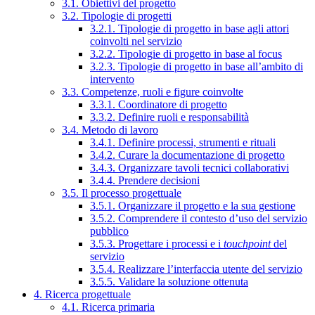
3.1. Obiettivi del progetto
3.2. Tipologie di progetti
3.2.1. Tipologie di progetto in base agli attori
coinvolti nel servizio
3.2.2. Tipologie di progetto in base al focus
3.2.3. Tipologie di progetto in base all’ambito di
intervento
3.3. Competenze, ruoli e figure coinvolte
3.3.1. Coordinatore di progetto
3.3.2. Definire ruoli e responsabilità
3.4. Metodo di lavoro
3.4.1. Definire processi, strumenti e rituali
3.4.2. Curare la documentazione di progetto
3.4.3. Organizzare tavoli tecnici collaborativi
3.4.4. Prendere decisioni
3.5. Il processo progettuale
3.5.1. Organizzare il progetto e la sua gestione
3.5.2. Comprendere il contesto d’uso del servizio
pubblico
3.5.3. Progettare i processi e i
touchpoint
del
servizio
3.5.4. Realizzare l’interfaccia utente del servizio
3.5.5. Validare la soluzione ottenuta
4. Ricerca progettuale
4.1. Ricerca primaria