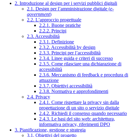
2. Introduzione al design per i servizi pubblici digitali
2.1. Design per l’amministrazione digitale (
e-
government
)
2.2. L’approccio progettuale
2.2.1. Buone pratiche
2.2.2. Principi
2.3. Accessibilità
2.3.1. Definizione
2.3.2. Accessibilità by design
2.3.3. Principi per l’accessibilità
2.3.4. Linee guida e criteri di successo
2.3.5. Come rilasciare una dichiarazione di
accessibilità
2.3.6. Meccanismo di feedback e procedura di
attuazione
2.3.7. Obiettivi accessibilità
2.3.8. Normativa e approfondimenti
2.4. Privacy
2.4.1. Come rispettare la privacy sin dalla
progettazione di un sito o servizio digitale
2.4.2. Richiedi il consenso quando necessario
2.4.3. Le basi del sito web: architettura,
informativa privacy, riferimenti DPO
3. Pianificazione, gestione e strategia
3.1. Obiettivi del progetto