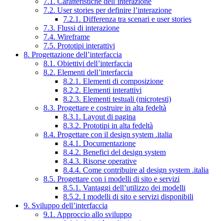
7.1. Caratteristiche dell’interazione
7.2. User stories per definire l’interazione
7.2.1. Differenza tra scenari e user stories
7.3. Flussi di interazione
7.4. Wireframe
7.5. Prototipi interattivi
8. Progettazione dell’interfaccia
8.1. Obiettivi dell’interfaccia
8.2. Elementi dell’interfaccia
8.2.1. Elementi di composizione
8.2.2. Elementi interattivi
8.2.3. Elementi testuali (microtesti)
8.3. Progettare e costruire in alta fedeltà
8.3.1. Layout di pagina
8.3.2. Prototipi in alta fedeltà
8.4. Progettare con il design system .italia
8.4.1. Documentazione
8.4.2. Benefici del design system
8.4.3. Risorse operative
8.4.4. Come contribuire al design system .italia
8.5. Progettare con i modelli di sito e servizi
8.5.1. Vantaggi dell’utilizzo dei modelli
8.5.2. I modelli di sito e servizi disponibili
9. Sviluppo dell’interfaccia
9.1. Approccio allo sviluppo