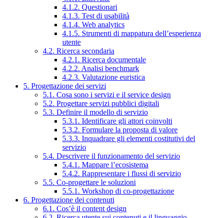
4.1.2. Questionari
4.1.3. Test di usabilità
4.1.4. Web analytics
4.1.5. Strumenti di mappatura dell’esperienza
utente
4.2. Ricerca secondaria
4.2.1. Ricerca documentale
4.2.2. Analisi benchmark
4.2.3. Valutazione euristica
5. Progettazione dei servizi
5.1. Cosa sono i servizi e il service design
5.2. Progettare servizi pubblici digitali
5.3. Definire il modello di servizio
5.3.1. Identificare gli attori coinvolti
5.3.2. Formulare la proposta di valore
5.3.3. Inquadrare gli elementi costitutivi del
servizio
5.4. Descrivere il funzionamento del servizio
5.4.1. Mappare l’ecosistema
5.4.2. Rappresentare i flussi di servizio
5.5. Co-progettare le soluzioni
5.5.1. Workshop di co-progettazione
6. Progettazione dei contenuti
6.1. Cos’è il content design
6.2. Ricerca utente sui contenuti e il linguaggio