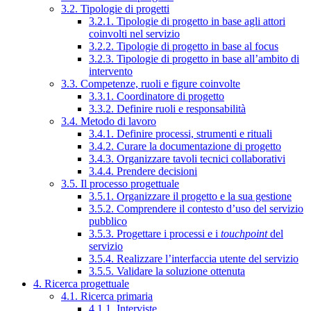
3.2. Tipologie di progetti
3.2.1. Tipologie di progetto in base agli attori
coinvolti nel servizio
3.2.2. Tipologie di progetto in base al focus
3.2.3. Tipologie di progetto in base all’ambito di
intervento
3.3. Competenze, ruoli e figure coinvolte
3.3.1. Coordinatore di progetto
3.3.2. Definire ruoli e responsabilità
3.4. Metodo di lavoro
3.4.1. Definire processi, strumenti e rituali
3.4.2. Curare la documentazione di progetto
3.4.3. Organizzare tavoli tecnici collaborativi
3.4.4. Prendere decisioni
3.5. Il processo progettuale
3.5.1. Organizzare il progetto e la sua gestione
3.5.2. Comprendere il contesto d’uso del servizio
pubblico
3.5.3. Progettare i processi e i
touchpoint
del
servizio
3.5.4. Realizzare l’interfaccia utente del servizio
3.5.5. Validare la soluzione ottenuta
4. Ricerca progettuale
4.1. Ricerca primaria
4.1.1. Interviste