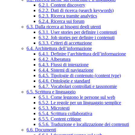
6.2.1. Content discovery
6.2.2. Dati di ricerca (search keywords)
6.2.3. Ricerca tramite analytics
6.2.4. Ricerca sui forum
6.3. Dalla ricerca ai bisogni degli utenti
6.3.1. User stories per definire i contenuti
6.3.2. Job stories per definire i contenuti
6.3.3. Criteri di accettazione
6.4. Architettura dell’informazione
6.4.1. Definire l’architettura dell’informazione
6.4.2. Alberatura
6.4.3. Flussi di interazione
6.4.4. Sistemi di navigazione
6.4.5. Tipologie di contenuto (content type)
6.4.6. Ontologie e standard
6.4.7. Vocabolari controllati e tassonomie
6.5. Scrittura e linguaggio
6.5.1. Come leggono le persone sul web
6.5.2. Le regole per un linguaggio semplice
6.5.3. Microtesti
6.5.4. Scrittura collaborativa
6.5.5. Content critique
6.5.6. Traduzione e localizzazione dei contenuti
6.6. Documenti