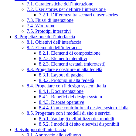
7.1. Caratteristiche dell’interazione
7.2. User stories per definire l’interazione
7.2.1. Differenza tra scenari e user stories
7.3. Flussi di interazione
7.4. Wireframe
7.5. Prototipi interattivi
8. Progettazione dell’interfaccia
8.1. Obiettivi dell’interfaccia
8.2. Elementi dell’interfaccia
8.2.1. Elementi di composizione
8.2.2. Elementi interattivi
8.2.3. Elementi testuali (microtesti)
8.3. Progettare e costruire in alta fedeltà
8.3.1. Layout di pagina
8.3.2. Prototipi in alta fedeltà
8.4. Progettare con il design system .italia
8.4.1. Documentazione
8.4.2. Benefici del design system
8.4.3. Risorse operative
8.4.4. Come contribuire al design system .italia
8.5. Progettare con i modelli di sito e servizi
8.5.1. Vantaggi dell’utilizzo dei modelli
8.5.2. I modelli di sito e servizi disponibili
9. Sviluppo dell’interfaccia
9.1. Approccio allo sviluppo