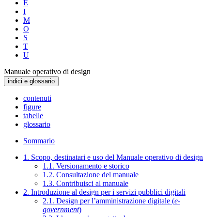
E
I
M
O
S
T
U
Manuale operativo di design
indici e glossario
contenuti
figure
tabelle
glossario
Sommario
1. Scopo, destinatari e uso del Manuale operativo di design
1.1. Versionamento e storico
1.2. Consultazione del manuale
1.3. Contribuisci al manuale
2. Introduzione al design per i servizi pubblici digitali
2.1. Design per l’amministrazione digitale (
e-
government
)