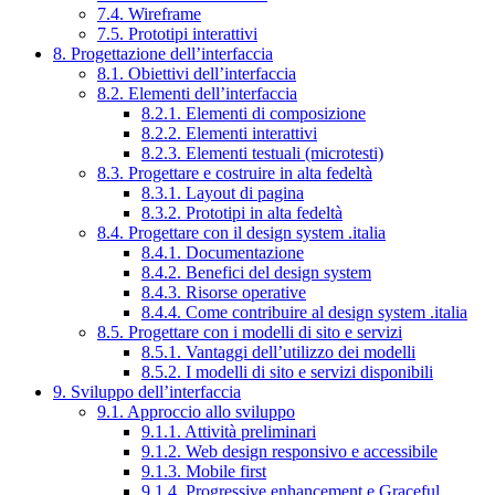
7.4. Wireframe
7.5. Prototipi interattivi
8. Progettazione dell’interfaccia
8.1. Obiettivi dell’interfaccia
8.2. Elementi dell’interfaccia
8.2.1. Elementi di composizione
8.2.2. Elementi interattivi
8.2.3. Elementi testuali (microtesti)
8.3. Progettare e costruire in alta fedeltà
8.3.1. Layout di pagina
8.3.2. Prototipi in alta fedeltà
8.4. Progettare con il design system .italia
8.4.1. Documentazione
8.4.2. Benefici del design system
8.4.3. Risorse operative
8.4.4. Come contribuire al design system .italia
8.5. Progettare con i modelli di sito e servizi
8.5.1. Vantaggi dell’utilizzo dei modelli
8.5.2. I modelli di sito e servizi disponibili
9. Sviluppo dell’interfaccia
9.1. Approccio allo sviluppo
9.1.1. Attività preliminari
9.1.2. Web design responsivo e accessibile
9.1.3. Mobile first
9.1.4. Progressive enhancement e Graceful