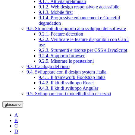
9.1.1. Attività preliminari
9.1.2. Web design responsivo e accessibile
9.1.3. Mobile first
9.1.4. Progressive enhancement e Graceful
degradation
9.2. Strumenti di supporto allo sviluppo del software
9.2.1. Feature detection
9.2.2. Verificare le feature disponibili con Can I
use
9.2.3. Strumenti e risorse per CSS e JavaScript
9.2.4. Supporto browser
9.2.5. Misurare le prestazioni
9.3. Catalogo del riuso
9.4. Sviluppare con il design system .italia
9.4.1. Il framework Bootstrap Italia
9.4.2. Il kit di sviluppo React
9.4.3. Il kit di sviluppo Angular
9.5. Sviluppare con i modelli di sito e servizi
glossario
A
B
C
D