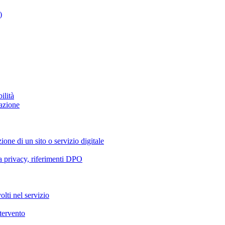
)
ilità
azione
ione di un sito o servizio digitale
va privacy, riferimenti DPO
olti nel servizio
ntervento