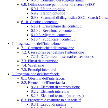
6.8.3. Consenso dei soggetti ritratti
6.9. Ottimizzazione per i motori di ricerca (SEO)
6.9.1. I fattori
on-page
6.9.2. I fattori
off-page
6.9.3. Strumenti di diagnostica SEO: Search Cons
6.10. Gestire i contenuti
6.10.1. L’inventario dei contenuti
6.10.2. Revisionare i contenuti
6.10.3. Migrare i contenuti
6.10.4. Pubblicare i contenuti
7. Progettazione dell’interazione
7.1. Caratteristiche dell’interazione
7.2. User stories per definire l’interazione
7.2.1. Differenza tra scenari e user stories
7.3. Flussi di interazione
7.4. Wireframe
7.5. Prototipi interattivi
8. Progettazione dell’interfaccia
8.1. Obiettivi dell’interfaccia
8.2. Elementi dell’interfaccia
8.2.1. Elementi di composizione
8.2.2. Elementi interattivi
8.2.3. Elementi testuali (microtesti)
8.3. Progettare e costruire in alta fedeltà
8.3.1. Layout di pagina