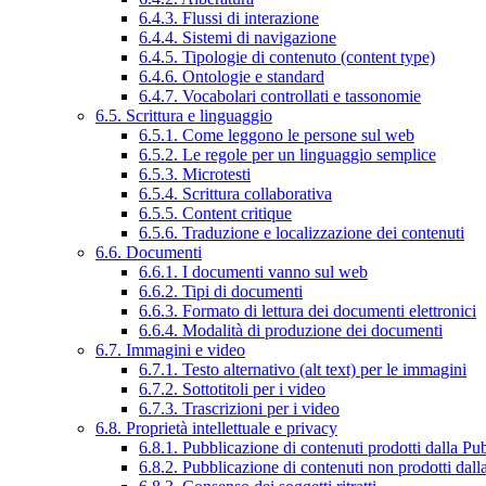
6.4.3. Flussi di interazione
6.4.4. Sistemi di navigazione
6.4.5. Tipologie di contenuto (content type)
6.4.6. Ontologie e standard
6.4.7. Vocabolari controllati e tassonomie
6.5. Scrittura e linguaggio
6.5.1. Come leggono le persone sul web
6.5.2. Le regole per un linguaggio semplice
6.5.3. Microtesti
6.5.4. Scrittura collaborativa
6.5.5. Content critique
6.5.6. Traduzione e localizzazione dei contenuti
6.6. Documenti
6.6.1. I documenti vanno sul web
6.6.2. Tipi di documenti
6.6.3. Formato di lettura dei documenti elettronici
6.6.4. Modalità di produzione dei documenti
6.7. Immagini e video
6.7.1. Testo alternativo (alt text) per le immagini
6.7.2. Sottotitoli per i video
6.7.3. Trascrizioni per i video
6.8. Proprietà intellettuale e privacy
6.8.1. Pubblicazione di contenuti prodotti dalla P
6.8.2. Pubblicazione di contenuti non prodotti dal