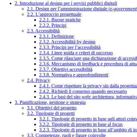
2. Introduzione al design per i servizi pubblici digitali
2.1. Design per l’amministrazione digitale (
e-government
2.2. L’approccio progettuale
2.2.1. Buone pratiche
2.2.2. Principi
2.3. Accessibilità
2.3.1. Definizione
2.3.2. Accessibilità by design
2.3.3. Principi per l’accessibilità
2.3.4. Linee guida e criteri di successo
2.3.5. Come rilasciare una dichiarazione di accessib
2.3.6. Meccanismo di feedback e procedura di attu
2.3.7. Obiettivi accessibilità
2.3.8. Normativa e approfondimenti
2.4. Privacy
2.4.1. Come rispettare la privacy sin dalla progettaz
2.4.2. Richiedi il consenso quando necessario
2.4.3. Le basi del sito web: architettura, informati
3. Pianificazione, gestione e strategia
3.1. Obiettivi del progetto
3.2. Tipologie di progetti
3.2.1. Tipologie di progetto in base agli attori coinv
3.2.2. Tipologie di progetto in base al focus
3.2.3. Tipologie di progetto in base all’ambito di i
3.3. Competenze, ruoli e figure coinvolte