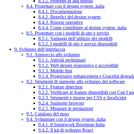
8.3.2. Prototipi in alta fedeltà
8.4. Progettare con il design system .italia
8.4.1. Documentazione
8.4.2. Benefici del design system
8.4.3. Risorse operative
8.4.4. Come contribuire al design system .italia
8.5. Progettare con i modelli di sito e servizi
8.5.1. Vantaggi dell’utilizzo dei modelli
8.5.2. I modelli di sito e servizi disponibili
9. Sviluppo dell’interfaccia
9.1. Approccio allo sviluppo
9.1.1. Attività preliminari
9.1.2. Web design responsivo e accessibile
9.1.3. Mobile first
9.1.4. Progressive enhancement e Graceful degrad
9.2. Strumenti di supporto allo sviluppo del software
9.2.1. Feature detection
9.2.2. Verificare le feature disponibili con Can I us
9.2.3. Strumenti e risorse per CSS e JavaScript
9.2.4. Supporto browser
9.2.5. Misurare le prestazioni
9.3. Catalogo del riuso
9.4. Sviluppare con il design system .italia
9.4.1. Il framework Bootstrap Italia
9.4.2. Il kit di sviluppo React