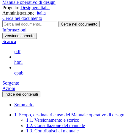
Manuale operativo di design
Progetto:
Designers Italia
Amministrazione:
italia
Cerca nel documento
Cerca nel documento
Informazioni
versione-corrente
Scarica
pdf
html
epub
Sorgente
Azioni
indice dei contenuti
Sommario
1. Scopo, destinatari e uso del Manuale operativo di design
1.1. Versionamento e storico
1.2. Consultazione del manuale
1.3. Contribuisci al manuale