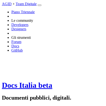
AGID
+
Team Digitale
Piano Triennale
Le community
Developers
Designers
Gli strumenti
Forum
Docs
GitHub
Docs Italia
beta
Documenti pubblici, digitali.