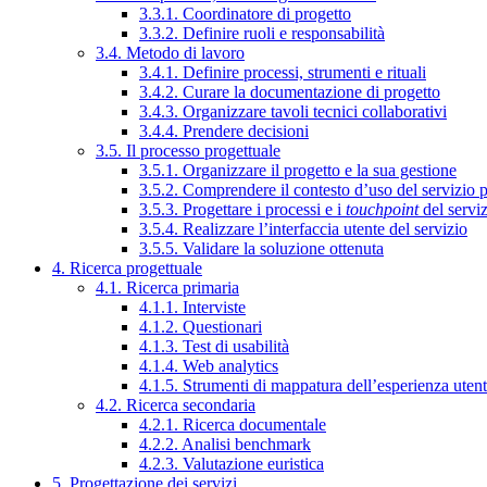
3.3.1. Coordinatore di progetto
3.3.2. Definire ruoli e responsabilità
3.4. Metodo di lavoro
3.4.1. Definire processi, strumenti e rituali
3.4.2. Curare la documentazione di progetto
3.4.3. Organizzare tavoli tecnici collaborativi
3.4.4. Prendere decisioni
3.5. Il processo progettuale
3.5.1. Organizzare il progetto e la sua gestione
3.5.2. Comprendere il contesto d’uso del servizio 
3.5.3. Progettare i processi e i
touchpoint
del servi
3.5.4. Realizzare l’interfaccia utente del servizio
3.5.5. Validare la soluzione ottenuta
4. Ricerca progettuale
4.1. Ricerca primaria
4.1.1. Interviste
4.1.2. Questionari
4.1.3. Test di usabilità
4.1.4. Web analytics
4.1.5. Strumenti di mappatura dell’esperienza uten
4.2. Ricerca secondaria
4.2.1. Ricerca documentale
4.2.2. Analisi benchmark
4.2.3. Valutazione euristica
5. Progettazione dei servizi