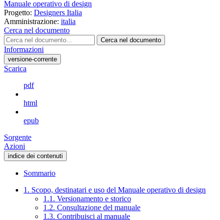
Manuale operativo di design
Progetto:
Designers Italia
Amministrazione:
italia
Cerca nel documento
Cerca nel documento
Informazioni
versione-corrente
Scarica
pdf
html
epub
Sorgente
Azioni
indice dei contenuti
Sommario
1. Scopo, destinatari e uso del Manuale operativo di design
1.1. Versionamento e storico
1.2. Consultazione del manuale
1.3. Contribuisci al manuale