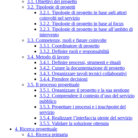
3.1. Obiettivi del progetto
3.2. Tipologie di progetti
3.2.1. Tipologie di progetto in base agli attori
coinvolti nel servizio
3.2.2. Tipologie di progetto in base al focus
3.2.3. Tipologie di progetto in base all’ambito di
intervento
3.3. Competenze, ruoli e figure coinvolte
3.3.1. Coordinatore di progetto
3.3.2. Definire ruoli e responsabilità
3.4. Metodo di lavoro
3.4.1. Definire processi, strumenti e rituali
3.4.2. Curare la documentazione di progetto
3.4.3. Organizzare tavoli tecnici collaborativi
3.4.4. Prendere decisioni
3.5. Il processo progettuale
3.5.1. Organizzare il progetto e la sua gestione
3.5.2. Comprendere il contesto d’uso del servizio
pubblico
3.5.3. Progettare i processi e i
touchpoint
del
servizio
3.5.4. Realizzare l’interfaccia utente del servizio
3.5.5. Validare la soluzione ottenuta
4. Ricerca progettuale
4.1. Ricerca primaria