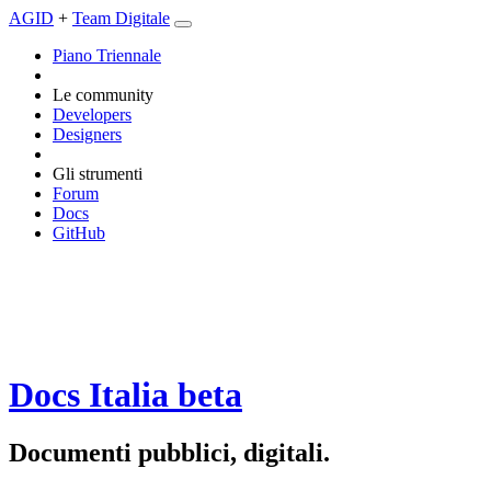
AGID
+
Team Digitale
Piano Triennale
Le community
Developers
Designers
Gli strumenti
Forum
Docs
GitHub
Docs Italia
beta
Documenti pubblici, digitali.