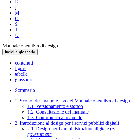
E
I
M
O
S
T
U
Manuale operativo di design
indici e glossario
contenuti
figure
tabelle
glossario
Sommario
1. Scopo, destinatari e uso del Manuale operativo di design
1.1. Versionamento e storico
1.2. Consultazione del manuale
1.3. Contribuisci al manuale
2. Introduzione al design per i servizi pubblici digitali
2.1. Design per l’amministrazione digitale (
e-
government
)