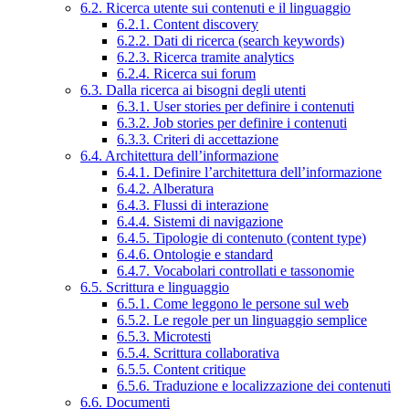
6.2. Ricerca utente sui contenuti e il linguaggio
6.2.1. Content discovery
6.2.2. Dati di ricerca (search keywords)
6.2.3. Ricerca tramite analytics
6.2.4. Ricerca sui forum
6.3. Dalla ricerca ai bisogni degli utenti
6.3.1. User stories per definire i contenuti
6.3.2. Job stories per definire i contenuti
6.3.3. Criteri di accettazione
6.4. Architettura dell’informazione
6.4.1. Definire l’architettura dell’informazione
6.4.2. Alberatura
6.4.3. Flussi di interazione
6.4.4. Sistemi di navigazione
6.4.5. Tipologie di contenuto (content type)
6.4.6. Ontologie e standard
6.4.7. Vocabolari controllati e tassonomie
6.5. Scrittura e linguaggio
6.5.1. Come leggono le persone sul web
6.5.2. Le regole per un linguaggio semplice
6.5.3. Microtesti
6.5.4. Scrittura collaborativa
6.5.5. Content critique
6.5.6. Traduzione e localizzazione dei contenuti
6.6. Documenti