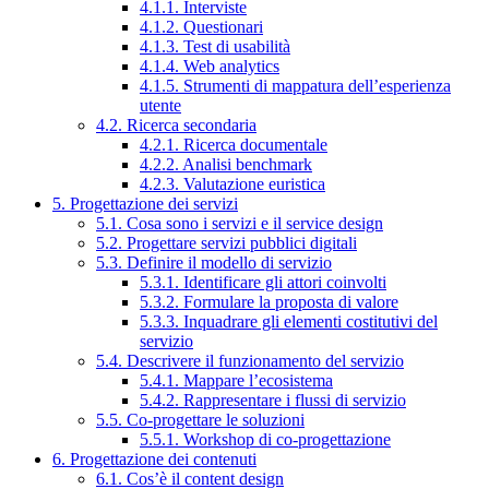
4.1.1. Interviste
4.1.2. Questionari
4.1.3. Test di usabilità
4.1.4. Web analytics
4.1.5. Strumenti di mappatura dell’esperienza
utente
4.2. Ricerca secondaria
4.2.1. Ricerca documentale
4.2.2. Analisi benchmark
4.2.3. Valutazione euristica
5. Progettazione dei servizi
5.1. Cosa sono i servizi e il service design
5.2. Progettare servizi pubblici digitali
5.3. Definire il modello di servizio
5.3.1. Identificare gli attori coinvolti
5.3.2. Formulare la proposta di valore
5.3.3. Inquadrare gli elementi costitutivi del
servizio
5.4. Descrivere il funzionamento del servizio
5.4.1. Mappare l’ecosistema
5.4.2. Rappresentare i flussi di servizio
5.5. Co-progettare le soluzioni
5.5.1. Workshop di co-progettazione
6. Progettazione dei contenuti
6.1. Cos’è il content design