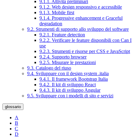
9.1.1. Attività preliminari
9.1.2. Web design responsivo e accessibile
9.1.3. Mobile first
9.1.4. Progressive enhancement e Graceful
degradation
9.2. Strumenti di supporto allo sviluppo del software
9.2.1. Feature detection
9.2.2. Verificare le feature disponibili con Can I
use
9.2.3. Strumenti e risorse per CSS e JavaScript
9.2.4. Supporto browser
9.2.5. Misurare le prestazioni
9.3. Catalogo del riuso
9.4. Sviluppare con il design system .italia
9.4.1. Il framework Bootstrap Italia
9.4.2. Il kit di sviluppo React
9.4.3. Il kit di sviluppo Angular
9.5. Sviluppare con i modelli di sito e servizi
glossario
A
B
C
D