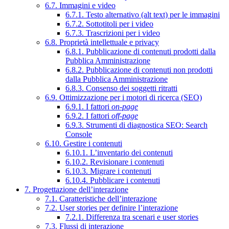
6.7. Immagini e video
6.7.1. Testo alternativo (alt text) per le immagini
6.7.2. Sottotitoli per i video
6.7.3. Trascrizioni per i video
6.8. Proprietà intellettuale e privacy
6.8.1. Pubblicazione di contenuti prodotti dalla
Pubblica Amministrazione
6.8.2. Pubblicazione di contenuti non prodotti
dalla Pubblica Amministrazione
6.8.3. Consenso dei soggetti ritratti
6.9. Ottimizzazione per i motori di ricerca (SEO)
6.9.1. I fattori
on-page
6.9.2. I fattori
off-page
6.9.3. Strumenti di diagnostica SEO: Search
Console
6.10. Gestire i contenuti
6.10.1. L’inventario dei contenuti
6.10.2. Revisionare i contenuti
6.10.3. Migrare i contenuti
6.10.4. Pubblicare i contenuti
7. Progettazione dell’interazione
7.1. Caratteristiche dell’interazione
7.2. User stories per definire l’interazione
7.2.1. Differenza tra scenari e user stories
7.3. Flussi di interazione