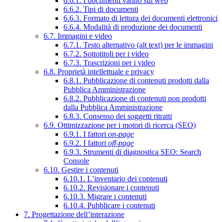
6.6.1. I documenti vanno sul web
6.6.2. Tipi di documenti
6.6.3. Formato di lettura dei documenti elettronici
6.6.4. Modalità di produzione dei documenti
6.7. Immagini e video
6.7.1. Testo alternativo (alt text) per le immagini
6.7.2. Sottotitoli per i video
6.7.3. Trascrizioni per i video
6.8. Proprietà intellettuale e privacy
6.8.1. Pubblicazione di contenuti prodotti dalla
Pubblica Amministrazione
6.8.2. Pubblicazione di contenuti non prodotti
dalla Pubblica Amministrazione
6.8.3. Consenso dei soggetti ritratti
6.9. Ottimizzazione per i motori di ricerca (SEO)
6.9.1. I fattori
on-page
6.9.2. I fattori
off-page
6.9.3. Strumenti di diagnostica SEO: Search
Console
6.10. Gestire i contenuti
6.10.1. L’inventario dei contenuti
6.10.2. Revisionare i contenuti
6.10.3. Migrare i contenuti
6.10.4. Pubblicare i contenuti
7. Progettazione dell’interazione