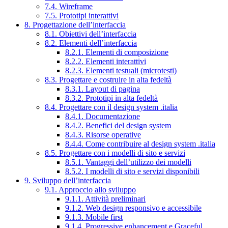
7.4. Wireframe
7.5. Prototipi interattivi
8. Progettazione dell’interfaccia
8.1. Obiettivi dell’interfaccia
8.2. Elementi dell’interfaccia
8.2.1. Elementi di composizione
8.2.2. Elementi interattivi
8.2.3. Elementi testuali (microtesti)
8.3. Progettare e costruire in alta fedeltà
8.3.1. Layout di pagina
8.3.2. Prototipi in alta fedeltà
8.4. Progettare con il design system .italia
8.4.1. Documentazione
8.4.2. Benefici del design system
8.4.3. Risorse operative
8.4.4. Come contribuire al design system .italia
8.5. Progettare con i modelli di sito e servizi
8.5.1. Vantaggi dell’utilizzo dei modelli
8.5.2. I modelli di sito e servizi disponibili
9. Sviluppo dell’interfaccia
9.1. Approccio allo sviluppo
9.1.1. Attività preliminari
9.1.2. Web design responsivo e accessibile
9.1.3. Mobile first
9.1.4. Progressive enhancement e Graceful