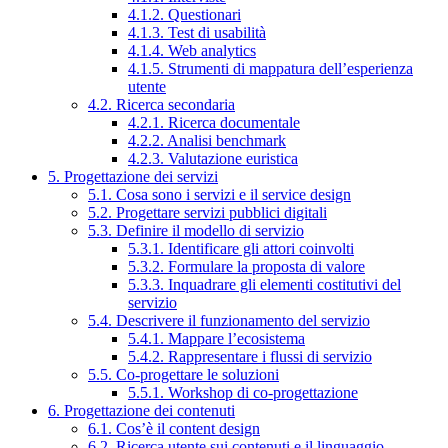
4.1.2. Questionari
4.1.3. Test di usabilità
4.1.4. Web analytics
4.1.5. Strumenti di mappatura dell’esperienza
utente
4.2. Ricerca secondaria
4.2.1. Ricerca documentale
4.2.2. Analisi benchmark
4.2.3. Valutazione euristica
5. Progettazione dei servizi
5.1. Cosa sono i servizi e il service design
5.2. Progettare servizi pubblici digitali
5.3. Definire il modello di servizio
5.3.1. Identificare gli attori coinvolti
5.3.2. Formulare la proposta di valore
5.3.3. Inquadrare gli elementi costitutivi del
servizio
5.4. Descrivere il funzionamento del servizio
5.4.1. Mappare l’ecosistema
5.4.2. Rappresentare i flussi di servizio
5.5. Co-progettare le soluzioni
5.5.1. Workshop di co-progettazione
6. Progettazione dei contenuti
6.1. Cos’è il content design
6.2. Ricerca utente sui contenuti e il linguaggio