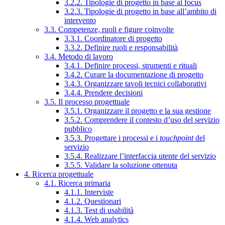
3.2.2. Tipologie di progetto in base al focus
3.2.3. Tipologie di progetto in base all’ambito di
intervento
3.3. Competenze, ruoli e figure coinvolte
3.3.1. Coordinatore di progetto
3.3.2. Definire ruoli e responsabilità
3.4. Metodo di lavoro
3.4.1. Definire processi, strumenti e rituali
3.4.2. Curare la documentazione di progetto
3.4.3. Organizzare tavoli tecnici collaborativi
3.4.4. Prendere decisioni
3.5. Il processo progettuale
3.5.1. Organizzare il progetto e la sua gestione
3.5.2. Comprendere il contesto d’uso del servizio
pubblico
3.5.3. Progettare i processi e i
touchpoint
del
servizio
3.5.4. Realizzare l’interfaccia utente del servizio
3.5.5. Validare la soluzione ottenuta
4. Ricerca progettuale
4.1. Ricerca primaria
4.1.1. Interviste
4.1.2. Questionari
4.1.3. Test di usabilità
4.1.4. Web analytics