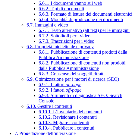
6.6.1. I documenti vanno sul web
6.6.2. Tipi di documenti
6.6.3. Formato di lettura dei documenti elettronici
6.6.4. Modalità di produzione dei documenti
6.7. Immagini e video
6.7.1. Testo alternativo (alt text) per le immagini
6.7.2. Sottotitoli per i video
6.7.3. Trascrizioni per i video
6.8. Proprietà intellettuale e privacy
6.8.1. Pubblicazione di contenuti prodotti dalla
Pubblica Amministrazione
6.8.2. Pubblicazione di contenuti non prodotti
dalla Pubblica Amministrazione
6.8.3. Consenso dei soggetti ritratti
6.9. Ottimizzazione per i motori di ricerca (SEO)
6.9.1. I fattori
on-page
6.9.2. I fattori
off-page
6.9.3. Strumenti di diagnostica SEO: Search
Console
6.10. Gestire i contenuti
6.10.1. L’inventario dei contenuti
6.10.2. Revisionare i contenuti
6.10.3. Migrare i contenuti
6.10.4. Pubblicare i contenuti
7. Progettazione dell’interazione