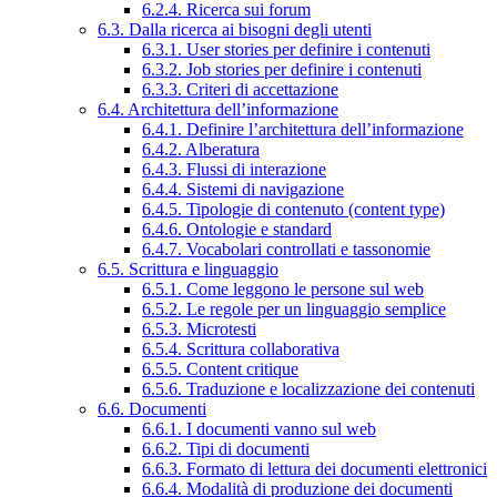
6.2.4. Ricerca sui forum
6.3. Dalla ricerca ai bisogni degli utenti
6.3.1. User stories per definire i contenuti
6.3.2. Job stories per definire i contenuti
6.3.3. Criteri di accettazione
6.4. Architettura dell’informazione
6.4.1. Definire l’architettura dell’informazione
6.4.2. Alberatura
6.4.3. Flussi di interazione
6.4.4. Sistemi di navigazione
6.4.5. Tipologie di contenuto (content type)
6.4.6. Ontologie e standard
6.4.7. Vocabolari controllati e tassonomie
6.5. Scrittura e linguaggio
6.5.1. Come leggono le persone sul web
6.5.2. Le regole per un linguaggio semplice
6.5.3. Microtesti
6.5.4. Scrittura collaborativa
6.5.5. Content critique
6.5.6. Traduzione e localizzazione dei contenuti
6.6. Documenti
6.6.1. I documenti vanno sul web
6.6.2. Tipi di documenti
6.6.3. Formato di lettura dei documenti elettronici
6.6.4. Modalità di produzione dei documenti