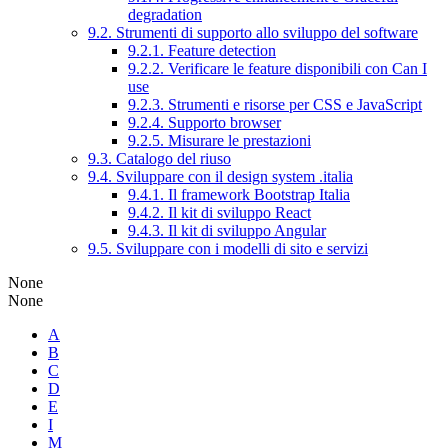
degradation
9.2. Strumenti di supporto allo sviluppo del software
9.2.1. Feature detection
9.2.2. Verificare le feature disponibili con Can I
use
9.2.3. Strumenti e risorse per CSS e JavaScript
9.2.4. Supporto browser
9.2.5. Misurare le prestazioni
9.3. Catalogo del riuso
9.4. Sviluppare con il design system .italia
9.4.1. Il framework Bootstrap Italia
9.4.2. Il kit di sviluppo React
9.4.3. Il kit di sviluppo Angular
9.5. Sviluppare con i modelli di sito e servizi
None
None
A
B
C
D
E
I
M