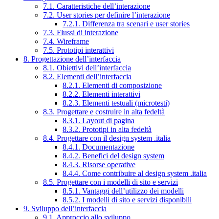
7.1. Caratteristiche dell’interazione
7.2. User stories per definire l’interazione
7.2.1. Differenza tra scenari e user stories
7.3. Flussi di interazione
7.4. Wireframe
7.5. Prototipi interattivi
8. Progettazione dell’interfaccia
8.1. Obiettivi dell’interfaccia
8.2. Elementi dell’interfaccia
8.2.1. Elementi di composizione
8.2.2. Elementi interattivi
8.2.3. Elementi testuali (microtesti)
8.3. Progettare e costruire in alta fedeltà
8.3.1. Layout di pagina
8.3.2. Prototipi in alta fedeltà
8.4. Progettare con il design system .italia
8.4.1. Documentazione
8.4.2. Benefici del design system
8.4.3. Risorse operative
8.4.4. Come contribuire al design system .italia
8.5. Progettare con i modelli di sito e servizi
8.5.1. Vantaggi dell’utilizzo dei modelli
8.5.2. I modelli di sito e servizi disponibili
9. Sviluppo dell’interfaccia
9.1. Approccio allo sviluppo