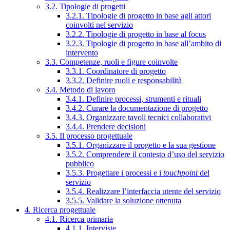
3.2. Tipologie di progetti
3.2.1. Tipologie di progetto in base agli attori
coinvolti nel servizio
3.2.2. Tipologie di progetto in base al focus
3.2.3. Tipologie di progetto in base all’ambito di
intervento
3.3. Competenze, ruoli e figure coinvolte
3.3.1. Coordinatore di progetto
3.3.2. Definire ruoli e responsabilità
3.4. Metodo di lavoro
3.4.1. Definire processi, strumenti e rituali
3.4.2. Curare la documentazione di progetto
3.4.3. Organizzare tavoli tecnici collaborativi
3.4.4. Prendere decisioni
3.5. Il processo progettuale
3.5.1. Organizzare il progetto e la sua gestione
3.5.2. Comprendere il contesto d’uso del servizio
pubblico
3.5.3. Progettare i processi e i
touchpoint
del
servizio
3.5.4. Realizzare l’interfaccia utente del servizio
3.5.5. Validare la soluzione ottenuta
4. Ricerca progettuale
4.1. Ricerca primaria
4.1.1. Interviste