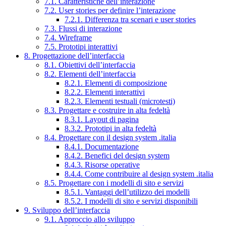
7.1. Caratteristiche dell’interazione
7.2. User stories per definire l’interazione
7.2.1. Differenza tra scenari e user stories
7.3. Flussi di interazione
7.4. Wireframe
7.5. Prototipi interattivi
8. Progettazione dell’interfaccia
8.1. Obiettivi dell’interfaccia
8.2. Elementi dell’interfaccia
8.2.1. Elementi di composizione
8.2.2. Elementi interattivi
8.2.3. Elementi testuali (microtesti)
8.3. Progettare e costruire in alta fedeltà
8.3.1. Layout di pagina
8.3.2. Prototipi in alta fedeltà
8.4. Progettare con il design system .italia
8.4.1. Documentazione
8.4.2. Benefici del design system
8.4.3. Risorse operative
8.4.4. Come contribuire al design system .italia
8.5. Progettare con i modelli di sito e servizi
8.5.1. Vantaggi dell’utilizzo dei modelli
8.5.2. I modelli di sito e servizi disponibili
9. Sviluppo dell’interfaccia
9.1. Approccio allo sviluppo