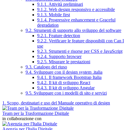
9.1.1. Attività preliminari
9.1.2. Web design responsivo e accessibile
9.1.3. Mobile first
9.1.4. Progressive enhancement e Graceful
degradation
9.2. Strumenti di supporto allo sviluppo del software
9.2.1. Feature detection
9.2.2. Verificare le feature disponibili con Can I
use
9.2.3. Strumenti e risorse per CSS e JavaScript
9.2.4. Supporto browser
9.2.5. Misurare le prestazioni
9.3. Catalogo del riuso
9.4. Sviluppare con il design system .italia
9.4.1. Il framework Bootstrap Italia
9.4.2. Il kit di sviluppo React
9.4.3. Il kit di sviluppo Angular
9.5. Sviluppare con i modelli di sito e servizi
1. Scopo, destinatari e uso del Manuale operativo di design
Team per la Trasformazione Digitale
in collaborazione con
Agenzia per l'Italia Digitale