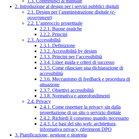
1.3. Contribuisci al manuale
2. Introduzione al design per i servizi pubblici digitali
2.1. Design per l’amministrazione digitale (
e-
government
)
2.2. L’approccio progettuale
2.2.1. Buone pratiche
2.2.2. Principi
2.3. Accessibilità
2.3.1. Definizione
2.3.2. Accessibilità by design
2.3.3. Principi per l’accessibilità
2.3.4. Linee guida e criteri di successo
2.3.5. Come rilasciare una dichiarazione di
accessibilità
2.3.6. Meccanismo di feedback e procedura di
attuazione
2.3.7. Obiettivi accessibilità
2.3.8. Normativa e approfondimenti
2.4. Privacy
2.4.1. Come rispettare la privacy sin dalla
progettazione di un sito o servizio digitale
2.4.2. Richiedi il consenso quando necessario
2.4.3. Le basi del sito web: architettura,
informativa privacy, riferimenti DPO
3. Pianificazione, gestione e strategia