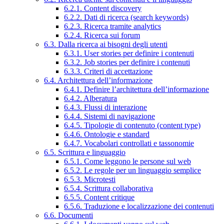
6.2.1. Content discovery
6.2.2. Dati di ricerca (search keywords)
6.2.3. Ricerca tramite analytics
6.2.4. Ricerca sui forum
6.3. Dalla ricerca ai bisogni degli utenti
6.3.1. User stories per definire i contenuti
6.3.2. Job stories per definire i contenuti
6.3.3. Criteri di accettazione
6.4. Architettura dell’informazione
6.4.1. Definire l’architettura dell’informazione
6.4.2. Alberatura
6.4.3. Flussi di interazione
6.4.4. Sistemi di navigazione
6.4.5. Tipologie di contenuto (content type)
6.4.6. Ontologie e standard
6.4.7. Vocabolari controllati e tassonomie
6.5. Scrittura e linguaggio
6.5.1. Come leggono le persone sul web
6.5.2. Le regole per un linguaggio semplice
6.5.3. Microtesti
6.5.4. Scrittura collaborativa
6.5.5. Content critique
6.5.6. Traduzione e localizzazione dei contenuti
6.6. Documenti