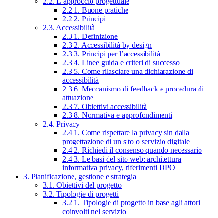
2.2. L’approccio progettuale
2.2.1. Buone pratiche
2.2.2. Principi
2.3. Accessibilità
2.3.1. Definizione
2.3.2. Accessibilità by design
2.3.3. Principi per l’accessibilità
2.3.4. Linee guida e criteri di successo
2.3.5. Come rilasciare una dichiarazione di
accessibilità
2.3.6. Meccanismo di feedback e procedura di
attuazione
2.3.7. Obiettivi accessibilità
2.3.8. Normativa e approfondimenti
2.4. Privacy
2.4.1. Come rispettare la privacy sin dalla
progettazione di un sito o servizio digitale
2.4.2. Richiedi il consenso quando necessario
2.4.3. Le basi del sito web: architettura,
informativa privacy, riferimenti DPO
3. Pianificazione, gestione e strategia
3.1. Obiettivi del progetto
3.2. Tipologie di progetti
3.2.1. Tipologie di progetto in base agli attori
coinvolti nel servizio