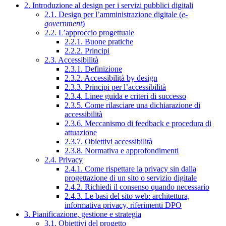
2. Introduzione al design per i servizi pubblici digitali
2.1. Design per l’amministrazione digitale (
e-
government
)
2.2. L’approccio progettuale
2.2.1. Buone pratiche
2.2.2. Principi
2.3. Accessibilità
2.3.1. Definizione
2.3.2. Accessibilità by design
2.3.3. Principi per l’accessibilità
2.3.4. Linee guida e criteri di successo
2.3.5. Come rilasciare una dichiarazione di
accessibilità
2.3.6. Meccanismo di feedback e procedura di
attuazione
2.3.7. Obiettivi accessibilità
2.3.8. Normativa e approfondimenti
2.4. Privacy
2.4.1. Come rispettare la privacy sin dalla
progettazione di un sito o servizio digitale
2.4.2. Richiedi il consenso quando necessario
2.4.3. Le basi del sito web: architettura,
informativa privacy, riferimenti DPO
3. Pianificazione, gestione e strategia
3.1. Obiettivi del progetto