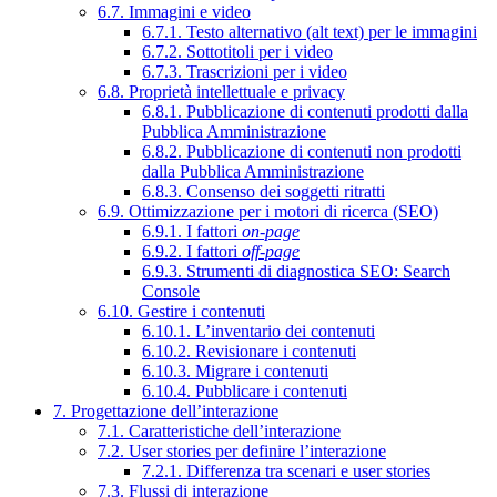
6.7. Immagini e video
6.7.1. Testo alternativo (alt text) per le immagini
6.7.2. Sottotitoli per i video
6.7.3. Trascrizioni per i video
6.8. Proprietà intellettuale e privacy
6.8.1. Pubblicazione di contenuti prodotti dalla
Pubblica Amministrazione
6.8.2. Pubblicazione di contenuti non prodotti
dalla Pubblica Amministrazione
6.8.3. Consenso dei soggetti ritratti
6.9. Ottimizzazione per i motori di ricerca (SEO)
6.9.1. I fattori
on-page
6.9.2. I fattori
off-page
6.9.3. Strumenti di diagnostica SEO: Search
Console
6.10. Gestire i contenuti
6.10.1. L’inventario dei contenuti
6.10.2. Revisionare i contenuti
6.10.3. Migrare i contenuti
6.10.4. Pubblicare i contenuti
7. Progettazione dell’interazione
7.1. Caratteristiche dell’interazione
7.2. User stories per definire l’interazione
7.2.1. Differenza tra scenari e user stories
7.3. Flussi di interazione