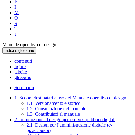
E
I
M
O
S
T
U
Manuale operativo di design
indici e glossario
contenuti
figure
tabelle
glossario
Sommario
1. Scopo, destinatari e uso del Manuale operativo di design
1.1. Versionamento e storico
1.2. Consultazione del manuale
1.3. Contribuisci al manuale
2. Introduzione al design per i servizi pubblici digitali
2.1. Design per l’amministrazione digitale (
e-
government
)