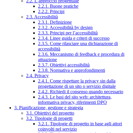
2.2. L’approccio progettuale
2.2.1. Buone pratiche
2.2.2. Principi
2.3. Accessibilità
2.3.1. Definizione
2.3.2. Accessibilità by design
2.3.3. Principi per l’accessibilità
2.3.4. Linee guida e criteri di successo
2.3.5. Come rilasciare una dichiarazione di
accessibilità
2.3.6. Meccanismo di feedback e procedura di
attuazione
2.3.7. Obiettivi accessibilità
2.3.8. Normativa e approfondimenti
2.4. Privacy
2.4.1. Come rispettare la privacy sin dalla
progettazione di un sito o servizio digitale
2.4.2. Richiedi il consenso quando necessario
2.4.3. Le basi del sito web: architettura,
informativa privacy, riferimenti DPO
3. Pianificazione, gestione e strategia
3.1. Obiettivi del progetto
3.2. Tipologie di progetti
3.2.1. Tipologie di progetto in base agli attori
coinvolti nel servizio