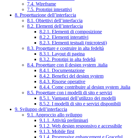
7.4. Wireframe
7.5. Prototipi interattivi
8. Progettazione dell’interfaccia
8.1. Obiettivi dell’interfaccia
8.2. Elementi dell’interfaccia
8.2.1. Elementi di composizione
8.2.2. Elementi interattivi
8.2.3. Elementi testuali (microtesti)
8.3. Progettare e costruire in alta fedeltà
8.3.1. Layout di pagina
8.3.2. Prototipi in alta fedeltà
8.4. Progettare con il design system .italia
8.4.1. Documentazione
8.4.2. Benefici del design system
8.4.3. Risorse operative
8.4.4. Come contribuire al design system .italia
8.5. Progettare con i modelli di sito e servizi
8.5.1. Vantaggi dell’utilizzo dei modelli
8.5.2. I modelli di sito e servizi disponibili
9. Sviluppo dell’interfaccia
9.1. Approccio allo sviluppo
9.1.1. Attività preliminari
9.1.2. Web design responsivo e accessibile
9.1.3. Mobile first
9.1.4. Progressive enhancement e Graceful