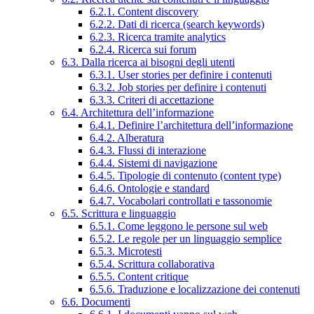
6.2.1. Content discovery
6.2.2. Dati di ricerca (search keywords)
6.2.3. Ricerca tramite analytics
6.2.4. Ricerca sui forum
6.3. Dalla ricerca ai bisogni degli utenti
6.3.1. User stories per definire i contenuti
6.3.2. Job stories per definire i contenuti
6.3.3. Criteri di accettazione
6.4. Architettura dell’informazione
6.4.1. Definire l’architettura dell’informazione
6.4.2. Alberatura
6.4.3. Flussi di interazione
6.4.4. Sistemi di navigazione
6.4.5. Tipologie di contenuto (content type)
6.4.6. Ontologie e standard
6.4.7. Vocabolari controllati e tassonomie
6.5. Scrittura e linguaggio
6.5.1. Come leggono le persone sul web
6.5.2. Le regole per un linguaggio semplice
6.5.3. Microtesti
6.5.4. Scrittura collaborativa
6.5.5. Content critique
6.5.6. Traduzione e localizzazione dei contenuti
6.6. Documenti