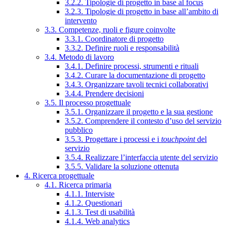
3.2.2. Tipologie di progetto in base al focus
3.2.3. Tipologie di progetto in base all’ambito di
intervento
3.3. Competenze, ruoli e figure coinvolte
3.3.1. Coordinatore di progetto
3.3.2. Definire ruoli e responsabilità
3.4. Metodo di lavoro
3.4.1. Definire processi, strumenti e rituali
3.4.2. Curare la documentazione di progetto
3.4.3. Organizzare tavoli tecnici collaborativi
3.4.4. Prendere decisioni
3.5. Il processo progettuale
3.5.1. Organizzare il progetto e la sua gestione
3.5.2. Comprendere il contesto d’uso del servizio
pubblico
3.5.3. Progettare i processi e i
touchpoint
del
servizio
3.5.4. Realizzare l’interfaccia utente del servizio
3.5.5. Validare la soluzione ottenuta
4. Ricerca progettuale
4.1. Ricerca primaria
4.1.1. Interviste
4.1.2. Questionari
4.1.3. Test di usabilità
4.1.4. Web analytics