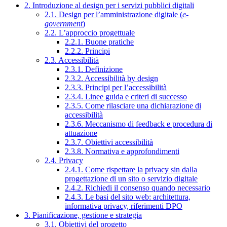
2. Introduzione al design per i servizi pubblici digitali
2.1. Design per l’amministrazione digitale (
e-
government
)
2.2. L’approccio progettuale
2.2.1. Buone pratiche
2.2.2. Principi
2.3. Accessibilità
2.3.1. Definizione
2.3.2. Accessibilità by design
2.3.3. Principi per l’accessibilità
2.3.4. Linee guida e criteri di successo
2.3.5. Come rilasciare una dichiarazione di
accessibilità
2.3.6. Meccanismo di feedback e procedura di
attuazione
2.3.7. Obiettivi accessibilità
2.3.8. Normativa e approfondimenti
2.4. Privacy
2.4.1. Come rispettare la privacy sin dalla
progettazione di un sito o servizio digitale
2.4.2. Richiedi il consenso quando necessario
2.4.3. Le basi del sito web: architettura,
informativa privacy, riferimenti DPO
3. Pianificazione, gestione e strategia
3.1. Obiettivi del progetto