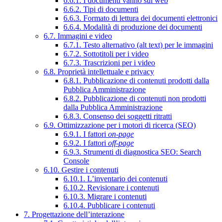
6.6.1. I documenti vanno sul web
6.6.2. Tipi di documenti
6.6.3. Formato di lettura dei documenti elettronici
6.6.4. Modalità di produzione dei documenti
6.7. Immagini e video
6.7.1. Testo alternativo (alt text) per le immagini
6.7.2. Sottotitoli per i video
6.7.3. Trascrizioni per i video
6.8. Proprietà intellettuale e privacy
6.8.1. Pubblicazione di contenuti prodotti dalla
Pubblica Amministrazione
6.8.2. Pubblicazione di contenuti non prodotti
dalla Pubblica Amministrazione
6.8.3. Consenso dei soggetti ritratti
6.9. Ottimizzazione per i motori di ricerca (SEO)
6.9.1. I fattori
on-page
6.9.2. I fattori
off-page
6.9.3. Strumenti di diagnostica SEO: Search
Console
6.10. Gestire i contenuti
6.10.1. L’inventario dei contenuti
6.10.2. Revisionare i contenuti
6.10.3. Migrare i contenuti
6.10.4. Pubblicare i contenuti
7. Progettazione dell’interazione