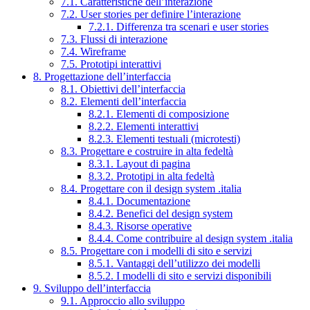
7.1. Caratteristiche dell’interazione
7.2. User stories per definire l’interazione
7.2.1. Differenza tra scenari e user stories
7.3. Flussi di interazione
7.4. Wireframe
7.5. Prototipi interattivi
8. Progettazione dell’interfaccia
8.1. Obiettivi dell’interfaccia
8.2. Elementi dell’interfaccia
8.2.1. Elementi di composizione
8.2.2. Elementi interattivi
8.2.3. Elementi testuali (microtesti)
8.3. Progettare e costruire in alta fedeltà
8.3.1. Layout di pagina
8.3.2. Prototipi in alta fedeltà
8.4. Progettare con il design system .italia
8.4.1. Documentazione
8.4.2. Benefici del design system
8.4.3. Risorse operative
8.4.4. Come contribuire al design system .italia
8.5. Progettare con i modelli di sito e servizi
8.5.1. Vantaggi dell’utilizzo dei modelli
8.5.2. I modelli di sito e servizi disponibili
9. Sviluppo dell’interfaccia
9.1. Approccio allo sviluppo