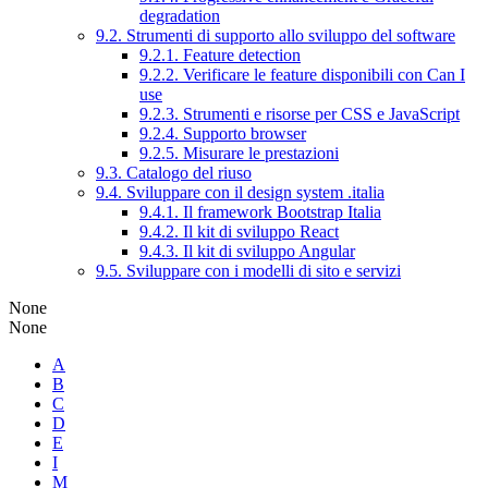
degradation
9.2. Strumenti di supporto allo sviluppo del software
9.2.1. Feature detection
9.2.2. Verificare le feature disponibili con Can I
use
9.2.3. Strumenti e risorse per CSS e JavaScript
9.2.4. Supporto browser
9.2.5. Misurare le prestazioni
9.3. Catalogo del riuso
9.4. Sviluppare con il design system .italia
9.4.1. Il framework Bootstrap Italia
9.4.2. Il kit di sviluppo React
9.4.3. Il kit di sviluppo Angular
9.5. Sviluppare con i modelli di sito e servizi
None
None
A
B
C
D
E
I
M