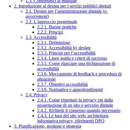
1.3. Contribuisci al manuale
2. Introduzione al design per i servizi pubblici digitali
2.1. Design per l’amministrazione digitale (
e-
government
)
2.2. L’approccio progettuale
2.2.1. Buone pratiche
2.2.2. Principi
2.3. Accessibilità
2.3.1. Definizione
2.3.2. Accessibilità by design
2.3.3. Principi per l’accessibilità
2.3.4. Linee guida e criteri di successo
2.3.5. Come rilasciare una dichiarazione di
accessibilità
2.3.6. Meccanismo di feedback e procedura di
attuazione
2.3.7. Obiettivi accessibilità
2.3.8. Normativa e approfondimenti
2.4. Privacy
2.4.1. Come rispettare la privacy sin dalla
progettazione di un sito o servizio digitale
2.4.2. Richiedi il consenso quando necessario
2.4.3. Le basi del sito web: architettura,
informativa privacy, riferimenti DPO
3. Pianificazione, gestione e strategia