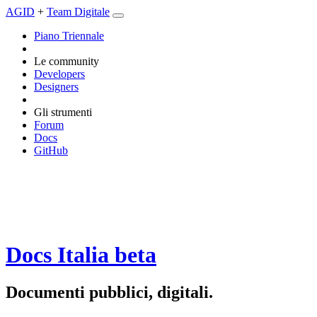
AGID
+
Team Digitale
Piano Triennale
Le community
Developers
Designers
Gli strumenti
Forum
Docs
GitHub
Docs Italia
beta
Documenti pubblici, digitali.