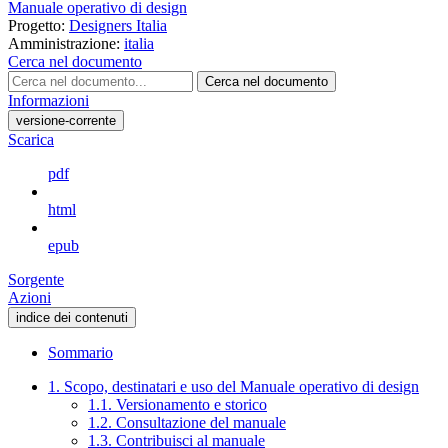
Manuale operativo di design
Progetto:
Designers Italia
Amministrazione:
italia
Cerca nel documento
Cerca nel documento
Informazioni
versione-corrente
Scarica
pdf
html
epub
Sorgente
Azioni
indice dei contenuti
Sommario
1. Scopo, destinatari e uso del Manuale operativo di design
1.1. Versionamento e storico
1.2. Consultazione del manuale
1.3. Contribuisci al manuale