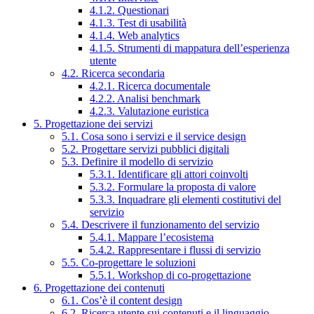
4.1.2. Questionari
4.1.3. Test di usabilità
4.1.4. Web analytics
4.1.5. Strumenti di mappatura dell’esperienza
utente
4.2. Ricerca secondaria
4.2.1. Ricerca documentale
4.2.2. Analisi benchmark
4.2.3. Valutazione euristica
5. Progettazione dei servizi
5.1. Cosa sono i servizi e il service design
5.2. Progettare servizi pubblici digitali
5.3. Definire il modello di servizio
5.3.1. Identificare gli attori coinvolti
5.3.2. Formulare la proposta di valore
5.3.3. Inquadrare gli elementi costitutivi del
servizio
5.4. Descrivere il funzionamento del servizio
5.4.1. Mappare l’ecosistema
5.4.2. Rappresentare i flussi di servizio
5.5. Co-progettare le soluzioni
5.5.1. Workshop di co-progettazione
6. Progettazione dei contenuti
6.1. Cos’è il content design
6.2. Ricerca utente sui contenuti e il linguaggio