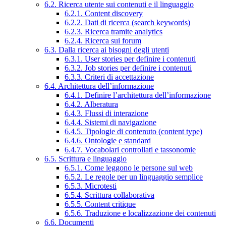
6.2. Ricerca utente sui contenuti e il linguaggio
6.2.1. Content discovery
6.2.2. Dati di ricerca (search keywords)
6.2.3. Ricerca tramite analytics
6.2.4. Ricerca sui forum
6.3. Dalla ricerca ai bisogni degli utenti
6.3.1. User stories per definire i contenuti
6.3.2. Job stories per definire i contenuti
6.3.3. Criteri di accettazione
6.4. Architettura dell’informazione
6.4.1. Definire l’architettura dell’informazione
6.4.2. Alberatura
6.4.3. Flussi di interazione
6.4.4. Sistemi di navigazione
6.4.5. Tipologie di contenuto (content type)
6.4.6. Ontologie e standard
6.4.7. Vocabolari controllati e tassonomie
6.5. Scrittura e linguaggio
6.5.1. Come leggono le persone sul web
6.5.2. Le regole per un linguaggio semplice
6.5.3. Microtesti
6.5.4. Scrittura collaborativa
6.5.5. Content critique
6.5.6. Traduzione e localizzazione dei contenuti
6.6. Documenti