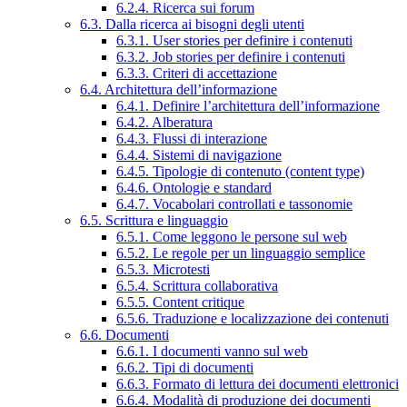
6.2.4. Ricerca sui forum
6.3. Dalla ricerca ai bisogni degli utenti
6.3.1. User stories per definire i contenuti
6.3.2. Job stories per definire i contenuti
6.3.3. Criteri di accettazione
6.4. Architettura dell’informazione
6.4.1. Definire l’architettura dell’informazione
6.4.2. Alberatura
6.4.3. Flussi di interazione
6.4.4. Sistemi di navigazione
6.4.5. Tipologie di contenuto (content type)
6.4.6. Ontologie e standard
6.4.7. Vocabolari controllati e tassonomie
6.5. Scrittura e linguaggio
6.5.1. Come leggono le persone sul web
6.5.2. Le regole per un linguaggio semplice
6.5.3. Microtesti
6.5.4. Scrittura collaborativa
6.5.5. Content critique
6.5.6. Traduzione e localizzazione dei contenuti
6.6. Documenti
6.6.1. I documenti vanno sul web
6.6.2. Tipi di documenti
6.6.3. Formato di lettura dei documenti elettronici
6.6.4. Modalità di produzione dei documenti