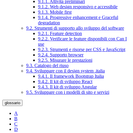
9.1.1. Attività preliminari
9.1.2. Web design responsivo e accessibile
9.1.3. Mobile first
9.1.4. Progressive enhancement e Graceful
degradation
9.2. Strumenti di supporto allo sviluppo del software
9.2.1. Feature detection
9.2.2. Verificare le feature disponibili con Can I
use
9.2.3. Strumenti e risorse per CSS e JavaScript
9.2.4. Supporto browser
9.2.5. Misurare le prestazioni
9.3. Catalogo del riuso
9.4. Sviluppare con il design system .italia
9.4.1. Il framework Bootstrap Italia
9.4.2. Il kit di sviluppo React
9.4.3. Il kit di sviluppo Angular
9.5. Sviluppare con i modelli di sito e servizi
glossario
A
B
C
D