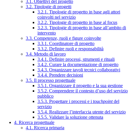
3.1. Obiettivi del progetto
3.2. Tipologie di progetti
3.2.1. Tipologie di progetto in base agli attori
coinvolti nel servizio
3.2.2. Tipologie di progetto in base al focus
3.2.3. Tipologie di progetto in base all’ambito di
intervento
3.3. Competenze, ruoli e figure coinvolte
3.3.1. Coordinatore di progetto
3.3.2. Definire ruoli e responsabilità
3.4. Metodo di lavoro
3.4.1. Definire processi, strumenti e rituali
3.4.2. Curare la documentazione di progetto
3.4.3. Organizzare tavoli tecnici collaborativi
3.4.4. Prendere decisioni
3.5. Il processo progettuale
3.5.1. Organizzare il progetto e la sua gestione
3.5.2. Comprendere il contesto d’uso del servizio
pubblico
3.5.3. Progettare i processi e i
touchpoint
del
servizio
3.5.4. Realizzare l’interfaccia utente del servizio
3.5.5. Validare la soluzione ottenuta
4. Ricerca progettuale
4.1. Ricerca primaria