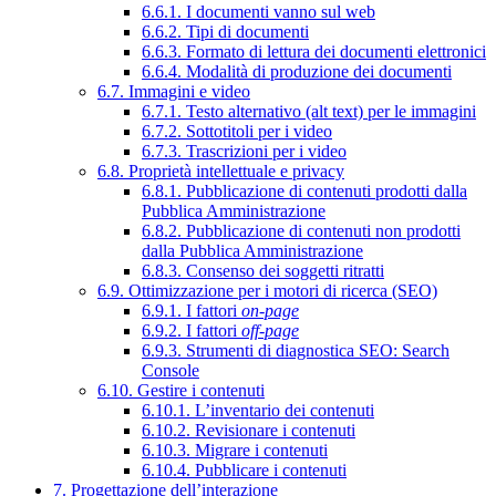
6.6.1. I documenti vanno sul web
6.6.2. Tipi di documenti
6.6.3. Formato di lettura dei documenti elettronici
6.6.4. Modalità di produzione dei documenti
6.7. Immagini e video
6.7.1. Testo alternativo (alt text) per le immagini
6.7.2. Sottotitoli per i video
6.7.3. Trascrizioni per i video
6.8. Proprietà intellettuale e privacy
6.8.1. Pubblicazione di contenuti prodotti dalla
Pubblica Amministrazione
6.8.2. Pubblicazione di contenuti non prodotti
dalla Pubblica Amministrazione
6.8.3. Consenso dei soggetti ritratti
6.9. Ottimizzazione per i motori di ricerca (SEO)
6.9.1. I fattori
on-page
6.9.2. I fattori
off-page
6.9.3. Strumenti di diagnostica SEO: Search
Console
6.10. Gestire i contenuti
6.10.1. L’inventario dei contenuti
6.10.2. Revisionare i contenuti
6.10.3. Migrare i contenuti
6.10.4. Pubblicare i contenuti
7. Progettazione dell’interazione