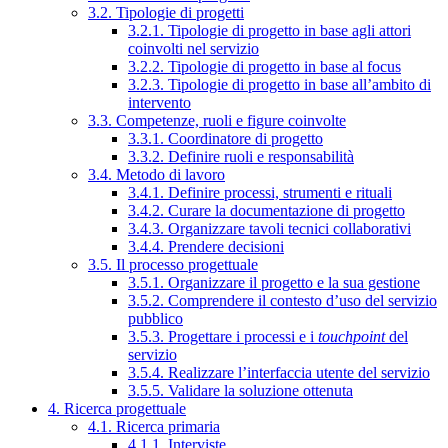
3.2. Tipologie di progetti
3.2.1. Tipologie di progetto in base agli attori
coinvolti nel servizio
3.2.2. Tipologie di progetto in base al focus
3.2.3. Tipologie di progetto in base all’ambito di
intervento
3.3. Competenze, ruoli e figure coinvolte
3.3.1. Coordinatore di progetto
3.3.2. Definire ruoli e responsabilità
3.4. Metodo di lavoro
3.4.1. Definire processi, strumenti e rituali
3.4.2. Curare la documentazione di progetto
3.4.3. Organizzare tavoli tecnici collaborativi
3.4.4. Prendere decisioni
3.5. Il processo progettuale
3.5.1. Organizzare il progetto e la sua gestione
3.5.2. Comprendere il contesto d’uso del servizio
pubblico
3.5.3. Progettare i processi e i
touchpoint
del
servizio
3.5.4. Realizzare l’interfaccia utente del servizio
3.5.5. Validare la soluzione ottenuta
4. Ricerca progettuale
4.1. Ricerca primaria
4.1.1. Interviste