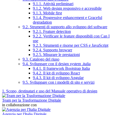
9.1.1. Attività preliminari
9.1.2. Web design responsivo e accessibile
9.1.3. Mobile first
9.1.4. Progressive enhancement e Graceful
degradation
9.2. Strumenti di supporto allo sviluppo del software
9.2.1. Feature detection
9.2.2. Verificare le feature disponibili con Can I
use
9.2.3. Strumenti e risorse per CSS e JavaScript
9.2.4. Supporto browser
9.2.5. Misurare le prestazioni
9.3. Catalogo del riuso
9.4. Sviluppare con il design system .italia
9.4.1. Il framework Bootstrap Italia
9.4.2. Il kit di sviluppo React
9.4.3. Il kit di sviluppo Angular
9.5. Sviluppare con i modelli di sito e servizi
1. Scopo, destinatari e uso del Manuale operativo di design
Team per la Trasformazione Digitale
in collaborazione con
Agenzia per l'Italia Digitale