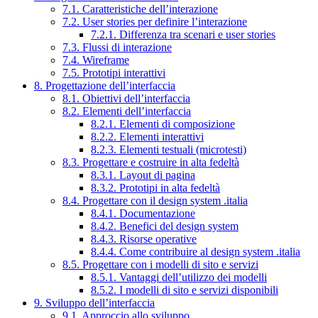
7.1. Caratteristiche dell’interazione
7.2. User stories per definire l’interazione
7.2.1. Differenza tra scenari e user stories
7.3. Flussi di interazione
7.4. Wireframe
7.5. Prototipi interattivi
8. Progettazione dell’interfaccia
8.1. Obiettivi dell’interfaccia
8.2. Elementi dell’interfaccia
8.2.1. Elementi di composizione
8.2.2. Elementi interattivi
8.2.3. Elementi testuali (microtesti)
8.3. Progettare e costruire in alta fedeltà
8.3.1. Layout di pagina
8.3.2. Prototipi in alta fedeltà
8.4. Progettare con il design system .italia
8.4.1. Documentazione
8.4.2. Benefici del design system
8.4.3. Risorse operative
8.4.4. Come contribuire al design system .italia
8.5. Progettare con i modelli di sito e servizi
8.5.1. Vantaggi dell’utilizzo dei modelli
8.5.2. I modelli di sito e servizi disponibili
9. Sviluppo dell’interfaccia
9.1. Approccio allo sviluppo