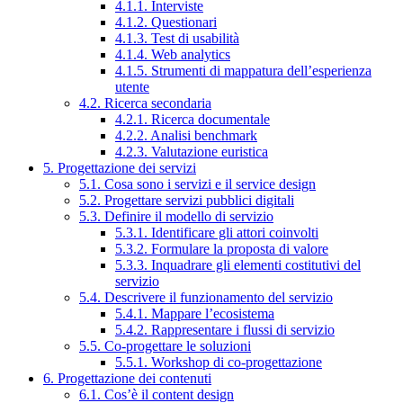
4.1.1. Interviste
4.1.2. Questionari
4.1.3. Test di usabilità
4.1.4. Web analytics
4.1.5. Strumenti di mappatura dell’esperienza
utente
4.2. Ricerca secondaria
4.2.1. Ricerca documentale
4.2.2. Analisi benchmark
4.2.3. Valutazione euristica
5. Progettazione dei servizi
5.1. Cosa sono i servizi e il service design
5.2. Progettare servizi pubblici digitali
5.3. Definire il modello di servizio
5.3.1. Identificare gli attori coinvolti
5.3.2. Formulare la proposta di valore
5.3.3. Inquadrare gli elementi costitutivi del
servizio
5.4. Descrivere il funzionamento del servizio
5.4.1. Mappare l’ecosistema
5.4.2. Rappresentare i flussi di servizio
5.5. Co-progettare le soluzioni
5.5.1. Workshop di co-progettazione
6. Progettazione dei contenuti
6.1. Cos’è il content design