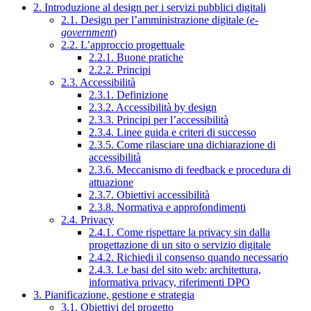
2. Introduzione al design per i servizi pubblici digitali
2.1. Design per l’amministrazione digitale (
e-
government
)
2.2. L’approccio progettuale
2.2.1. Buone pratiche
2.2.2. Principi
2.3. Accessibilità
2.3.1. Definizione
2.3.2. Accessibilità by design
2.3.3. Principi per l’accessibilità
2.3.4. Linee guida e criteri di successo
2.3.5. Come rilasciare una dichiarazione di
accessibilità
2.3.6. Meccanismo di feedback e procedura di
attuazione
2.3.7. Obiettivi accessibilità
2.3.8. Normativa e approfondimenti
2.4. Privacy
2.4.1. Come rispettare la privacy sin dalla
progettazione di un sito o servizio digitale
2.4.2. Richiedi il consenso quando necessario
2.4.3. Le basi del sito web: architettura,
informativa privacy, riferimenti DPO
3. Pianificazione, gestione e strategia
3.1. Obiettivi del progetto