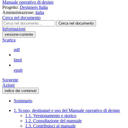
Manuale operativo di design
Progetto:
Designers Italia
Amministrazione:
italia
Cerca nel documento
Cerca nel documento
Informazioni
versione-corrente
Scarica
pdf
html
epub
Sorgente
Azioni
indice dei contenuti
Sommario
1. Scopo, destinatari e uso del Manuale operativo di design
1.1. Versionamento e storico
1.2. Consultazione del manuale
1.3. Contribuisci al manuale