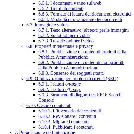
6.6.1. I documenti vanno sul web
6.6.2. Tipi di documenti
6.6.3. Formato di lettura dei documenti elettronici
6.6.4. Modalità di produzione dei documenti
6.7. Immagini e video
6.7.1. Testo alternativo (alt text) per le immagini
6.7.2. Sottotitoli per i video
6.7.3. Trascrizioni per i video
6.8. Proprietà intellettuale e privacy
6.8.1. Pubblicazione di contenuti prodotti dalla
Pubblica Amministrazione
6.8.2. Pubblicazione di contenuti non prodotti
dalla Pubblica Amministrazione
6.8.3. Consenso dei soggetti ritratti
6.9. Ottimizzazione per i motori di ricerca (SEO)
6.9.1. I fattori
on-page
6.9.2. I fattori
off-page
6.9.3. Strumenti di diagnostica SEO: Search
Console
6.10. Gestire i contenuti
6.10.1. L’inventario dei contenuti
6.10.2. Revisionare i contenuti
6.10.3. Migrare i contenuti
6.10.4. Pubblicare i contenuti
7. Progettazione dell’interazione