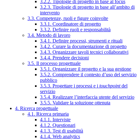
3.2.2. Tipologie di progetto in base al focus
3.2.3. Tipologie di progetto in base all’ambito di
intervento
3.3. Competenze, ruoli e figure coinvolte
3.3.1. Coordinatore di progetto
3.3.2. Definire ruoli e responsabilità
3.4. Metodo di lavoro
3.4.1. Definire processi, strumenti e rituali
3.4.2. Curare la documentazione di progetto
3.4.3. Organizzare tavoli tecnici collaborativi
3.4.4. Prendere decisioni
3.5. Il processo progettuale
3.5.1. Organizzare il progetto e la sua gestione
3.5.2. Comprendere il contesto d’uso del servizio
pubblico
3.5.3. Progettare i processi e i
touchpoint
del
servizio
3.5.4. Realizzare l’interfaccia utente del servizio
3.5.5. Validare la soluzione ottenuta
4. Ricerca progettuale
4.1. Ricerca primaria
4.1.1. Interviste
4.1.2. Questionari
4.1.3. Test di usabilità
4.1.4. Web analytics