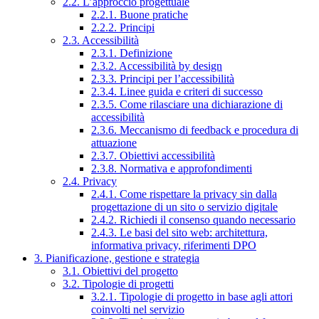
2.2. L’approccio progettuale
2.2.1. Buone pratiche
2.2.2. Principi
2.3. Accessibilità
2.3.1. Definizione
2.3.2. Accessibilità by design
2.3.3. Principi per l’accessibilità
2.3.4. Linee guida e criteri di successo
2.3.5. Come rilasciare una dichiarazione di
accessibilità
2.3.6. Meccanismo di feedback e procedura di
attuazione
2.3.7. Obiettivi accessibilità
2.3.8. Normativa e approfondimenti
2.4. Privacy
2.4.1. Come rispettare la privacy sin dalla
progettazione di un sito o servizio digitale
2.4.2. Richiedi il consenso quando necessario
2.4.3. Le basi del sito web: architettura,
informativa privacy, riferimenti DPO
3. Pianificazione, gestione e strategia
3.1. Obiettivi del progetto
3.2. Tipologie di progetti
3.2.1. Tipologie di progetto in base agli attori
coinvolti nel servizio