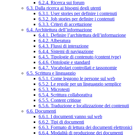
6.2.4. Ricerca sui forum
6.3. Dalla ricerca ai bisogni degli utenti
6.3.1. User stories per definire i contenuti
6.3.2. Job stories per definire i contenuti
6.3.3. Criteri di accettazione
6.4. Architettura dell’informazione
6.4.1. Definire l’architettura dell’informazione
6.4.2. Alberatura
6.4.3. Flussi di interazione
6.4.4. Sistemi di navigazione
6.4.5. Tipologie di contenuto (content type)
6.4.6. Ontologie e standard
6.4.7. Vocabolari controllati e tassonomie
6.5. Scrittura e linguaggio
6.5.1. Come leggono le persone sul web
6.5.2. Le regole per un linguaggio semplice
6.5.3. Microtesti
6.5.4. Scrittura collaborativa
6.5.5. Content critique
6.5.6. Traduzione e localizzazione dei contenuti
6.6. Documenti
6.6.1. I documenti vanno sul web
6.6.2. Tipi di documenti
6.6.3. Formato di lettura dei documenti elettronici
6.6.4. Modalità di produzione dei documenti