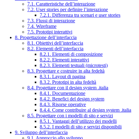
7.1. Caratteristiche dell’interazione
7.2. User stories per definire l’interazione
7.2.1. Differenza tra scenari e user stories
7.3. Flussi di interazione
7.4. Wireframe
7.5. Prototipi interattivi
8. Progettazione dell’interfaccia
8.1. Obiettivi dell’interfaccia
8.2. Elementi dell’interfaccia
8.2.1. Elementi di composizione
8.2.2. Elementi interattivi
8.2.3. Elementi testuali (microtesti)
8.3. Progettare e costruire in alta fedeltà
8.3.1. Layout di pagina
8.3.2. Prototipi in alta fedeltà
8.4. Progettare con il design system .italia
8.4.1. Documentazione
8.4.2. Benefici del design system
8.4.3. Risorse operative
8.4.4. Come contribuire al design system .italia
8.5. Progettare con i modelli di sito e servizi
8.5.1. Vantaggi dell’utilizzo dei modelli
8.5.2. I modelli di sito e servizi disponibili
9. Sviluppo dell’interfaccia
9.1. Approccio allo sviluppo