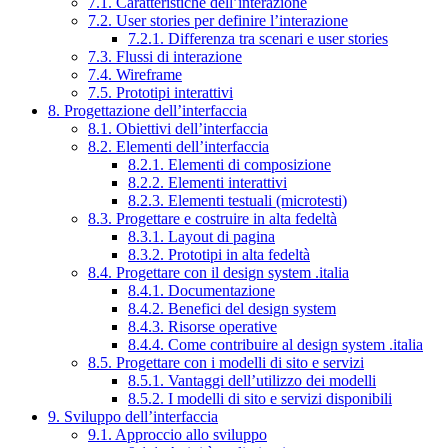
7.1. Caratteristiche dell’interazione
7.2. User stories per definire l’interazione
7.2.1. Differenza tra scenari e user stories
7.3. Flussi di interazione
7.4. Wireframe
7.5. Prototipi interattivi
8. Progettazione dell’interfaccia
8.1. Obiettivi dell’interfaccia
8.2. Elementi dell’interfaccia
8.2.1. Elementi di composizione
8.2.2. Elementi interattivi
8.2.3. Elementi testuali (microtesti)
8.3. Progettare e costruire in alta fedeltà
8.3.1. Layout di pagina
8.3.2. Prototipi in alta fedeltà
8.4. Progettare con il design system .italia
8.4.1. Documentazione
8.4.2. Benefici del design system
8.4.3. Risorse operative
8.4.4. Come contribuire al design system .italia
8.5. Progettare con i modelli di sito e servizi
8.5.1. Vantaggi dell’utilizzo dei modelli
8.5.2. I modelli di sito e servizi disponibili
9. Sviluppo dell’interfaccia
9.1. Approccio allo sviluppo