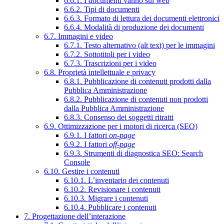
6.6.1. I documenti vanno sul web
6.6.2. Tipi di documenti
6.6.3. Formato di lettura dei documenti elettronici
6.6.4. Modalità di produzione dei documenti
6.7. Immagini e video
6.7.1. Testo alternativo (alt text) per le immagini
6.7.2. Sottotitoli per i video
6.7.3. Trascrizioni per i video
6.8. Proprietà intellettuale e privacy
6.8.1. Pubblicazione di contenuti prodotti dalla
Pubblica Amministrazione
6.8.2. Pubblicazione di contenuti non prodotti
dalla Pubblica Amministrazione
6.8.3. Consenso dei soggetti ritratti
6.9. Ottimizzazione per i motori di ricerca (SEO)
6.9.1. I fattori
on-page
6.9.2. I fattori
off-page
6.9.3. Strumenti di diagnostica SEO: Search
Console
6.10. Gestire i contenuti
6.10.1. L’inventario dei contenuti
6.10.2. Revisionare i contenuti
6.10.3. Migrare i contenuti
6.10.4. Pubblicare i contenuti
7. Progettazione dell’interazione