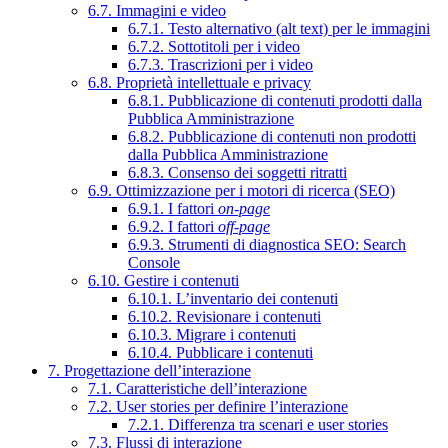
6.7. Immagini e video
6.7.1. Testo alternativo (alt text) per le immagini
6.7.2. Sottotitoli per i video
6.7.3. Trascrizioni per i video
6.8. Proprietà intellettuale e privacy
6.8.1. Pubblicazione di contenuti prodotti dalla
Pubblica Amministrazione
6.8.2. Pubblicazione di contenuti non prodotti
dalla Pubblica Amministrazione
6.8.3. Consenso dei soggetti ritratti
6.9. Ottimizzazione per i motori di ricerca (SEO)
6.9.1. I fattori
on-page
6.9.2. I fattori
off-page
6.9.3. Strumenti di diagnostica SEO: Search
Console
6.10. Gestire i contenuti
6.10.1. L’inventario dei contenuti
6.10.2. Revisionare i contenuti
6.10.3. Migrare i contenuti
6.10.4. Pubblicare i contenuti
7. Progettazione dell’interazione
7.1. Caratteristiche dell’interazione
7.2. User stories per definire l’interazione
7.2.1. Differenza tra scenari e user stories
7.3. Flussi di interazione