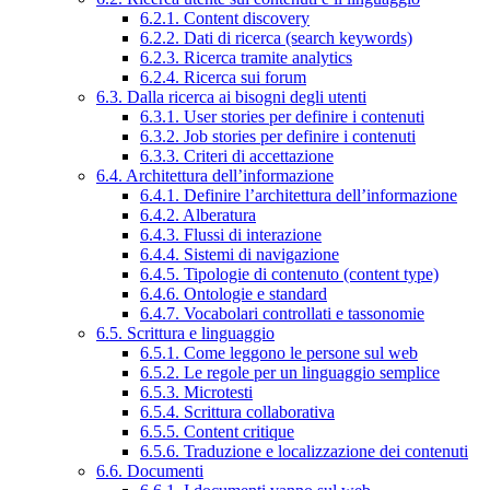
6.2.1. Content discovery
6.2.2. Dati di ricerca (search keywords)
6.2.3. Ricerca tramite analytics
6.2.4. Ricerca sui forum
6.3. Dalla ricerca ai bisogni degli utenti
6.3.1. User stories per definire i contenuti
6.3.2. Job stories per definire i contenuti
6.3.3. Criteri di accettazione
6.4. Architettura dell’informazione
6.4.1. Definire l’architettura dell’informazione
6.4.2. Alberatura
6.4.3. Flussi di interazione
6.4.4. Sistemi di navigazione
6.4.5. Tipologie di contenuto (content type)
6.4.6. Ontologie e standard
6.4.7. Vocabolari controllati e tassonomie
6.5. Scrittura e linguaggio
6.5.1. Come leggono le persone sul web
6.5.2. Le regole per un linguaggio semplice
6.5.3. Microtesti
6.5.4. Scrittura collaborativa
6.5.5. Content critique
6.5.6. Traduzione e localizzazione dei contenuti
6.6. Documenti