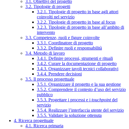
3.1. Obiettivi del progetto
3.2. Tipologie di progetti
3.2.1. Tipologie di progetto in base agli attori
coinvolti nel servizio
3.2.2. Tipologie di progetto in base al focus
3.2.3. Tipologie di progetto in base all’ambito di
intervento
3.3. Competenze, ruoli e figure coinvolte
3.3.1. Coordinatore di progetto
3.3.2. Definire ruoli e responsabilità
3.4. Metodo di lavoro
3.4.1. Definire processi, strumenti e rituali
3.4.2. Curare la documentazione di progetto
3.4.3. Organizzare tavoli tecnici collaborativi
3.4.4. Prendere decisioni
3.5. Il processo progettuale
3.5.1. Organizzare il progetto e la sua gestione
3.5.2. Comprendere il contesto d’uso del servizio
pubblico
3.5.3. Progettare i processi e i
touchpoint
del
servizio
3.5.4. Realizzare l’interfaccia utente del servizio
3.5.5. Validare la soluzione ottenuta
4. Ricerca progettuale
4.1. Ricerca primaria