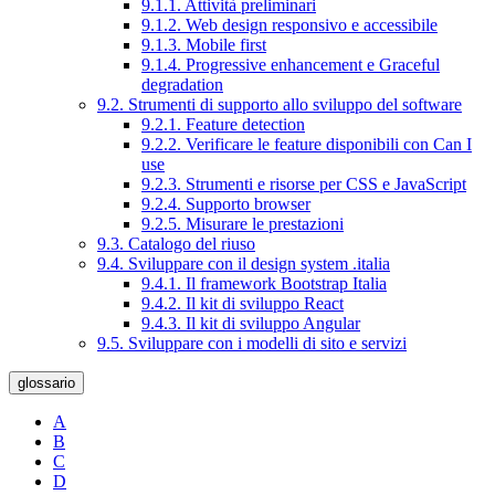
9.1.1. Attività preliminari
9.1.2. Web design responsivo e accessibile
9.1.3. Mobile first
9.1.4. Progressive enhancement e Graceful
degradation
9.2. Strumenti di supporto allo sviluppo del software
9.2.1. Feature detection
9.2.2. Verificare le feature disponibili con Can I
use
9.2.3. Strumenti e risorse per CSS e JavaScript
9.2.4. Supporto browser
9.2.5. Misurare le prestazioni
9.3. Catalogo del riuso
9.4. Sviluppare con il design system .italia
9.4.1. Il framework Bootstrap Italia
9.4.2. Il kit di sviluppo React
9.4.3. Il kit di sviluppo Angular
9.5. Sviluppare con i modelli di sito e servizi
glossario
A
B
C
D