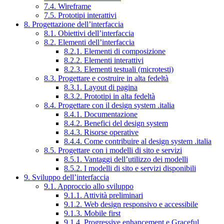
7.4. Wireframe
7.5. Prototipi interattivi
8. Progettazione dell’interfaccia
8.1. Obiettivi dell’interfaccia
8.2. Elementi dell’interfaccia
8.2.1. Elementi di composizione
8.2.2. Elementi interattivi
8.2.3. Elementi testuali (microtesti)
8.3. Progettare e costruire in alta fedeltà
8.3.1. Layout di pagina
8.3.2. Prototipi in alta fedeltà
8.4. Progettare con il design system .italia
8.4.1. Documentazione
8.4.2. Benefici del design system
8.4.3. Risorse operative
8.4.4. Come contribuire al design system .italia
8.5. Progettare con i modelli di sito e servizi
8.5.1. Vantaggi dell’utilizzo dei modelli
8.5.2. I modelli di sito e servizi disponibili
9. Sviluppo dell’interfaccia
9.1. Approccio allo sviluppo
9.1.1. Attività preliminari
9.1.2. Web design responsivo e accessibile
9.1.3. Mobile first
9.1.4. Progressive enhancement e Graceful