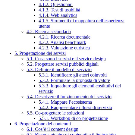
4.1.2. Questionari
4.1.3. Test di usabilità
4.1.4. Web analytics
4.1.5. Strumenti di mappatura dell’esperienza
utente
4.2. Ricerca secondaria
4.2.1. Ricerca documentale
4.2.2. Analisi benchmark
4.2.3. Valutazione euristica
5. Progettazione dei servizi
5.1. Cosa sono i servizi e il service design
5.2. Progettare servizi pubblici digitali
5.3. Definire il modello di servizio
5.3.1. Identificare gli attori coinvolti
5.3.2. Formulare la proposta di valore
5.3.3. Inquadrare gli elementi costitutivi del
servizio
5.4. Descrivere il funzionamento del servizio
5.4.1. Mappare l’ecosistema
5.4.2. Rappresentare i flussi di servizio
5.5. Co-progettare le soluzioni
5.5.1. Workshop di co-progettazione
6. Progettazione dei contenuti
6.1. Cos’è il content design
6.2. Ricerca utente sui contenuti e il linguaggio