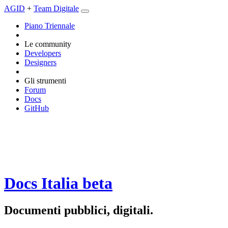
AGID
+
Team Digitale
Piano Triennale
Le community
Developers
Designers
Gli strumenti
Forum
Docs
GitHub
Docs Italia
beta
Documenti pubblici, digitali.