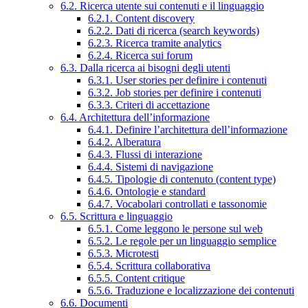
6.2. Ricerca utente sui contenuti e il linguaggio
6.2.1. Content discovery
6.2.2. Dati di ricerca (search keywords)
6.2.3. Ricerca tramite analytics
6.2.4. Ricerca sui forum
6.3. Dalla ricerca ai bisogni degli utenti
6.3.1. User stories per definire i contenuti
6.3.2. Job stories per definire i contenuti
6.3.3. Criteri di accettazione
6.4. Architettura dell’informazione
6.4.1. Definire l’architettura dell’informazione
6.4.2. Alberatura
6.4.3. Flussi di interazione
6.4.4. Sistemi di navigazione
6.4.5. Tipologie di contenuto (content type)
6.4.6. Ontologie e standard
6.4.7. Vocabolari controllati e tassonomie
6.5. Scrittura e linguaggio
6.5.1. Come leggono le persone sul web
6.5.2. Le regole per un linguaggio semplice
6.5.3. Microtesti
6.5.4. Scrittura collaborativa
6.5.5. Content critique
6.5.6. Traduzione e localizzazione dei contenuti
6.6. Documenti