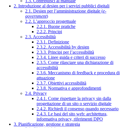
1.3. Contribuisci al manuale
2. Introduzione al design per i servizi pubblici digitali
2.1. Design per l’amministrazione digitale (
e-
government
)
2.2. L’approccio progettuale
2.2.1. Buone pratiche
2.2.2. Principi
2.3. Accessibilità
2.3.1. Definizione
2.3.2. Accessibilità by design
2.3.3. Principi per l’accessibilità
2.3.4. Linee guida e criteri di successo
2.3.5. Come rilasciare una dichiarazione di
accessibilità
2.3.6. Meccanismo di feedback e procedura di
attuazione
2.3.7. Obiettivi accessibilità
2.3.8. Normativa e approfondimenti
2.4. Privacy
2.4.1. Come rispettare la privacy sin dalla
progettazione di un sito o servizio digitale
2.4.2. Richiedi il consenso quando necessario
2.4.3. Le basi del sito web: architettura,
informativa privacy, riferimenti DPO
3. Pianificazione, gestione e strategia