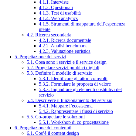
4.1.1. Interviste
4.1.2. Questionari
4.1.3. Test di usabilità
4.1.4. Web analytics
4.1.5. Strumenti di mappatura dell’esperienza
utente
4.2. Ricerca secondaria
4.2.1. Ricerca documentale
4.2.2. Analisi benchmark
4.2.3. Valutazione euristica
5. Progettazione dei servizi
5.1. Cosa sono i servizi e il service design
5.2. Progettare servizi pubblici digitali
5.3. Definire il modello di servizio
5.3.1. Identificare gli attori coinvolti
5.3.2. Formulare la proposta di valore
5.3.3. Inquadrare gli elementi costitutivi del
servizio
5.4. Descrivere il funzionamento del servizio
5.4.1. Mappare l’ecosistema
5.4.2. Rappresentare i flussi di servizio
5.5. Co-progettare le soluzioni
5.5.1. Workshop di co-progettazione
6. Progettazione dei contenuti
6.1. Cos’è il content design