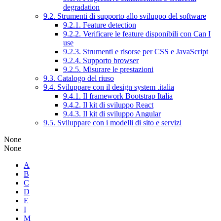
degradation
9.2. Strumenti di supporto allo sviluppo del software
9.2.1. Feature detection
9.2.2. Verificare le feature disponibili con Can I
use
9.2.3. Strumenti e risorse per CSS e JavaScript
9.2.4. Supporto browser
9.2.5. Misurare le prestazioni
9.3. Catalogo del riuso
9.4. Sviluppare con il design system .italia
9.4.1. Il framework Bootstrap Italia
9.4.2. Il kit di sviluppo React
9.4.3. Il kit di sviluppo Angular
9.5. Sviluppare con i modelli di sito e servizi
None
None
A
B
C
D
E
I
M