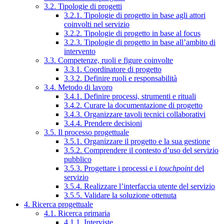
3.2. Tipologie di progetti
3.2.1. Tipologie di progetto in base agli attori
coinvolti nel servizio
3.2.2. Tipologie di progetto in base al focus
3.2.3. Tipologie di progetto in base all’ambito di
intervento
3.3. Competenze, ruoli e figure coinvolte
3.3.1. Coordinatore di progetto
3.3.2. Definire ruoli e responsabilità
3.4. Metodo di lavoro
3.4.1. Definire processi, strumenti e rituali
3.4.2. Curare la documentazione di progetto
3.4.3. Organizzare tavoli tecnici collaborativi
3.4.4. Prendere decisioni
3.5. Il processo progettuale
3.5.1. Organizzare il progetto e la sua gestione
3.5.2. Comprendere il contesto d’uso del servizio
pubblico
3.5.3. Progettare i processi e i
touchpoint
del
servizio
3.5.4. Realizzare l’interfaccia utente del servizio
3.5.5. Validare la soluzione ottenuta
4. Ricerca progettuale
4.1. Ricerca primaria
4.1.1. Interviste