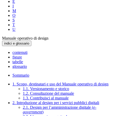
E
I
M
O
S
T
U
Manuale operativo di design
indici e glossario
contenuti
figure
tabelle
glossario
Sommario
1. Scopo, destinatari e uso del Manuale operativo di design
1.1. Versionamento e storico
1.2. Consultazione del manuale
1.3. Contribuisci al manuale
2. Introduzione al design per i servizi pubblici digitali
2.1. Design per l’amministrazione digitale (
e-
government
)