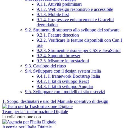
9.1.1. Attività preliminari
9.1.2. Web design responsivo e accessibile
9.1.3. Mobile first
9.1.4. Progressive enhancement e Graceful
degradation
9.2. Strumenti di supporto allo sviluppo del software
9.2.1. Feature detection
9.2.2. Verificare le feature disponibili con Can I
use
9.2.3. Strumenti e risorse per CSS e JavaScript
9.2.4. Supporto browser
9.2.5. Misurare le prestazioni
9.3. Catalogo del riuso
9.4. Sviluppare con il design system .italia
9.4.1. Il framework Bootstrap Italia
9.4.2. Il kit di sviluppo React
9.4.3. Il kit di sviluppo Angular
9.5. Sviluppare con i modelli di sito e servizi
1. Scopo, destinatari e uso del Manuale operativo di design
Team per la Trasformazione Digitale
in collaborazione con
Agenzia per l'Italia Digitale