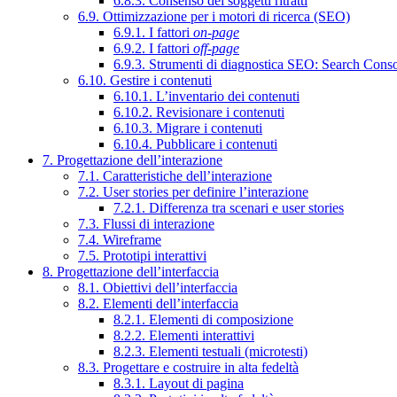
6.8.3. Consenso dei soggetti ritratti
6.9. Ottimizzazione per i motori di ricerca (SEO)
6.9.1. I fattori
on-page
6.9.2. I fattori
off-page
6.9.3. Strumenti di diagnostica SEO: Search Cons
6.10. Gestire i contenuti
6.10.1. L’inventario dei contenuti
6.10.2. Revisionare i contenuti
6.10.3. Migrare i contenuti
6.10.4. Pubblicare i contenuti
7. Progettazione dell’interazione
7.1. Caratteristiche dell’interazione
7.2. User stories per definire l’interazione
7.2.1. Differenza tra scenari e user stories
7.3. Flussi di interazione
7.4. Wireframe
7.5. Prototipi interattivi
8. Progettazione dell’interfaccia
8.1. Obiettivi dell’interfaccia
8.2. Elementi dell’interfaccia
8.2.1. Elementi di composizione
8.2.2. Elementi interattivi
8.2.3. Elementi testuali (microtesti)
8.3. Progettare e costruire in alta fedeltà
8.3.1. Layout di pagina