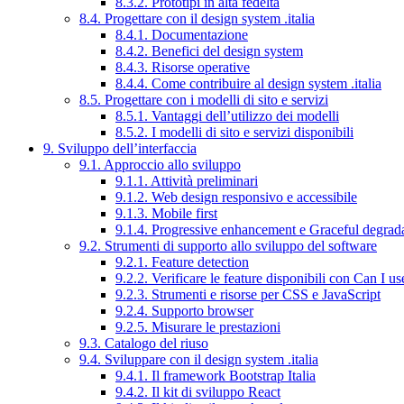
8.3.2. Prototipi in alta fedeltà
8.4. Progettare con il design system .italia
8.4.1. Documentazione
8.4.2. Benefici del design system
8.4.3. Risorse operative
8.4.4. Come contribuire al design system .italia
8.5. Progettare con i modelli di sito e servizi
8.5.1. Vantaggi dell’utilizzo dei modelli
8.5.2. I modelli di sito e servizi disponibili
9. Sviluppo dell’interfaccia
9.1. Approccio allo sviluppo
9.1.1. Attività preliminari
9.1.2. Web design responsivo e accessibile
9.1.3. Mobile first
9.1.4. Progressive enhancement e Graceful degrad
9.2. Strumenti di supporto allo sviluppo del software
9.2.1. Feature detection
9.2.2. Verificare le feature disponibili con Can I us
9.2.3. Strumenti e risorse per CSS e JavaScript
9.2.4. Supporto browser
9.2.5. Misurare le prestazioni
9.3. Catalogo del riuso
9.4. Sviluppare con il design system .italia
9.4.1. Il framework Bootstrap Italia
9.4.2. Il kit di sviluppo React