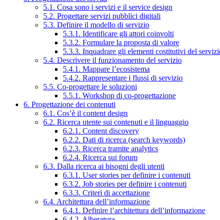
5.1. Cosa sono i servizi e il service design
5.2. Progettare servizi pubblici digitali
5.3. Definire il modello di servizio
5.3.1. Identificare gli attori coinvolti
5.3.2. Formulare la proposta di valore
5.3.3. Inquadrare gli elementi costitutivi del serviz
5.4. Descrivere il funzionamento del servizio
5.4.1. Mappare l’ecosistema
5.4.2. Rappresentare i flussi di servizio
5.5. Co-progettare le soluzioni
5.5.1. Workshop di co-progettazione
6. Progettazione dei contenuti
6.1. Cos’è il content design
6.2. Ricerca utente sui contenuti e il linguaggio
6.2.1. Content discovery
6.2.2. Dati di ricerca (search keywords)
6.2.3. Ricerca tramite analytics
6.2.4. Ricerca sui forum
6.3. Dalla ricerca ai bisogni degli utenti
6.3.1. User stories per definire i contenuti
6.3.2. Job stories per definire i contenuti
6.3.3. Criteri di accettazione
6.4. Architettura dell’informazione
6.4.1. Definire l’architettura dell’informazione
6.4.2. Alberatura