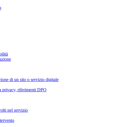
)
ilità
azione
ione di un sito o servizio digitale
va privacy, riferimenti DPO
olti nel servizio
ntervento