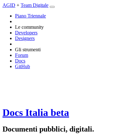
AGID
+
Team Digitale
Piano Triennale
Le community
Developers
Designers
Gli strumenti
Forum
Docs
GitHub
Docs Italia
beta
Documenti pubblici, digitali.