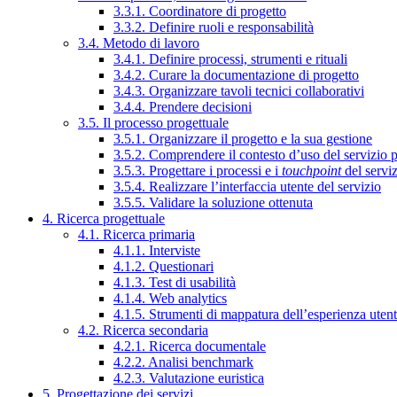
3.3.1. Coordinatore di progetto
3.3.2. Definire ruoli e responsabilità
3.4. Metodo di lavoro
3.4.1. Definire processi, strumenti e rituali
3.4.2. Curare la documentazione di progetto
3.4.3. Organizzare tavoli tecnici collaborativi
3.4.4. Prendere decisioni
3.5. Il processo progettuale
3.5.1. Organizzare il progetto e la sua gestione
3.5.2. Comprendere il contesto d’uso del servizio 
3.5.3. Progettare i processi e i
touchpoint
del servi
3.5.4. Realizzare l’interfaccia utente del servizio
3.5.5. Validare la soluzione ottenuta
4. Ricerca progettuale
4.1. Ricerca primaria
4.1.1. Interviste
4.1.2. Questionari
4.1.3. Test di usabilità
4.1.4. Web analytics
4.1.5. Strumenti di mappatura dell’esperienza uten
4.2. Ricerca secondaria
4.2.1. Ricerca documentale
4.2.2. Analisi benchmark
4.2.3. Valutazione euristica
5. Progettazione dei servizi