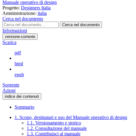
Manuale operativo di design
Progetto:
Designers Italia
Amministrazione:
italia
Cerca nel documento
Cerca nel documento
Informazioni
versione-corrente
Scarica
pdf
html
epub
Sorgente
Azioni
indice dei contenuti
Sommario
1. Scopo, destinatari e uso del Manuale operativo di design
1.1. Versionamento e storico
1.2. Consultazione del manuale
1.3. Contribuisci al manuale