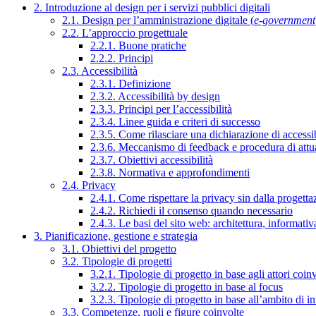
2. Introduzione al design per i servizi pubblici digitali
2.1. Design per l’amministrazione digitale (
e-government
2.2. L’approccio progettuale
2.2.1. Buone pratiche
2.2.2. Principi
2.3. Accessibilità
2.3.1. Definizione
2.3.2. Accessibilità by design
2.3.3. Principi per l’accessibilità
2.3.4. Linee guida e criteri di successo
2.3.5. Come rilasciare una dichiarazione di accessib
2.3.6. Meccanismo di feedback e procedura di attu
2.3.7. Obiettivi accessibilità
2.3.8. Normativa e approfondimenti
2.4. Privacy
2.4.1. Come rispettare la privacy sin dalla progettaz
2.4.2. Richiedi il consenso quando necessario
2.4.3. Le basi del sito web: architettura, informati
3. Pianificazione, gestione e strategia
3.1. Obiettivi del progetto
3.2. Tipologie di progetti
3.2.1. Tipologie di progetto in base agli attori coinv
3.2.2. Tipologie di progetto in base al focus
3.2.3. Tipologie di progetto in base all’ambito di i
3.3. Competenze, ruoli e figure coinvolte