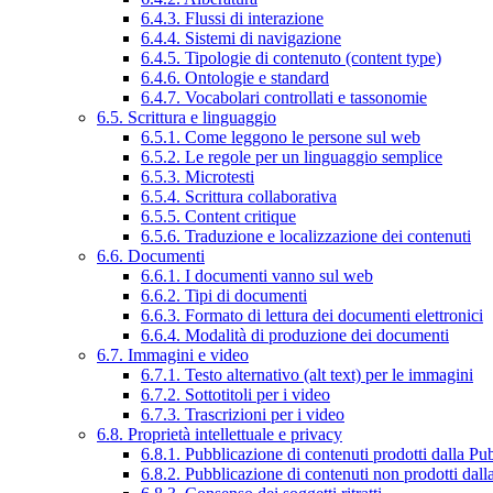
6.4.3. Flussi di interazione
6.4.4. Sistemi di navigazione
6.4.5. Tipologie di contenuto (content type)
6.4.6. Ontologie e standard
6.4.7. Vocabolari controllati e tassonomie
6.5. Scrittura e linguaggio
6.5.1. Come leggono le persone sul web
6.5.2. Le regole per un linguaggio semplice
6.5.3. Microtesti
6.5.4. Scrittura collaborativa
6.5.5. Content critique
6.5.6. Traduzione e localizzazione dei contenuti
6.6. Documenti
6.6.1. I documenti vanno sul web
6.6.2. Tipi di documenti
6.6.3. Formato di lettura dei documenti elettronici
6.6.4. Modalità di produzione dei documenti
6.7. Immagini e video
6.7.1. Testo alternativo (alt text) per le immagini
6.7.2. Sottotitoli per i video
6.7.3. Trascrizioni per i video
6.8. Proprietà intellettuale e privacy
6.8.1. Pubblicazione di contenuti prodotti dalla P
6.8.2. Pubblicazione di contenuti non prodotti dal