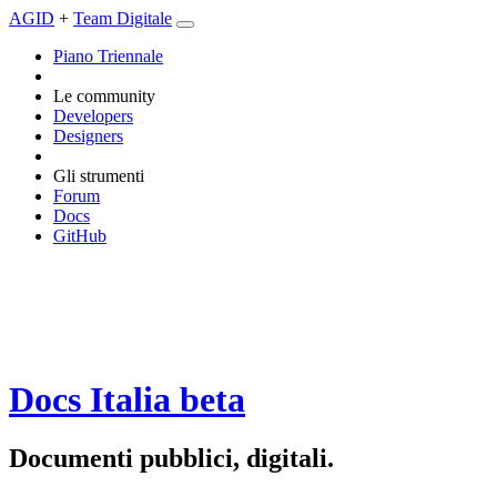
AGID
+
Team Digitale
Piano Triennale
Le community
Developers
Designers
Gli strumenti
Forum
Docs
GitHub
Docs Italia
beta
Documenti pubblici, digitali.