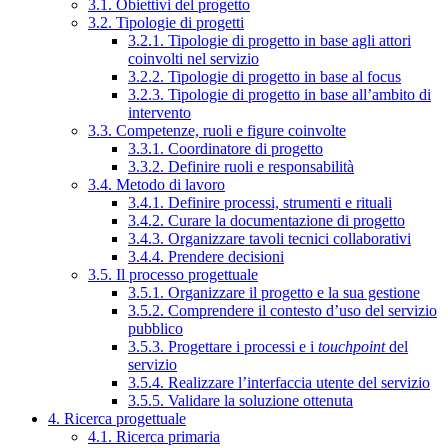
3.1. Obiettivi del progetto
3.2. Tipologie di progetti
3.2.1. Tipologie di progetto in base agli attori
coinvolti nel servizio
3.2.2. Tipologie di progetto in base al focus
3.2.3. Tipologie di progetto in base all’ambito di
intervento
3.3. Competenze, ruoli e figure coinvolte
3.3.1. Coordinatore di progetto
3.3.2. Definire ruoli e responsabilità
3.4. Metodo di lavoro
3.4.1. Definire processi, strumenti e rituali
3.4.2. Curare la documentazione di progetto
3.4.3. Organizzare tavoli tecnici collaborativi
3.4.4. Prendere decisioni
3.5. Il processo progettuale
3.5.1. Organizzare il progetto e la sua gestione
3.5.2. Comprendere il contesto d’uso del servizio
pubblico
3.5.3. Progettare i processi e i
touchpoint
del
servizio
3.5.4. Realizzare l’interfaccia utente del servizio
3.5.5. Validare la soluzione ottenuta
4. Ricerca progettuale
4.1. Ricerca primaria