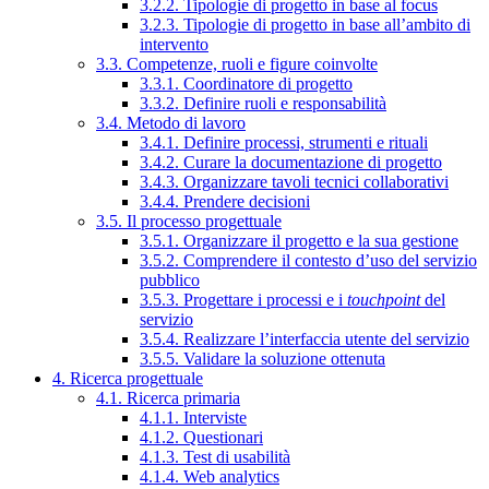
3.2.2. Tipologie di progetto in base al focus
3.2.3. Tipologie di progetto in base all’ambito di
intervento
3.3. Competenze, ruoli e figure coinvolte
3.3.1. Coordinatore di progetto
3.3.2. Definire ruoli e responsabilità
3.4. Metodo di lavoro
3.4.1. Definire processi, strumenti e rituali
3.4.2. Curare la documentazione di progetto
3.4.3. Organizzare tavoli tecnici collaborativi
3.4.4. Prendere decisioni
3.5. Il processo progettuale
3.5.1. Organizzare il progetto e la sua gestione
3.5.2. Comprendere il contesto d’uso del servizio
pubblico
3.5.3. Progettare i processi e i
touchpoint
del
servizio
3.5.4. Realizzare l’interfaccia utente del servizio
3.5.5. Validare la soluzione ottenuta
4. Ricerca progettuale
4.1. Ricerca primaria
4.1.1. Interviste
4.1.2. Questionari
4.1.3. Test di usabilità
4.1.4. Web analytics