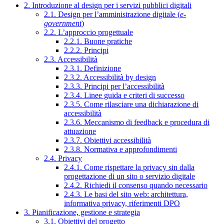
2. Introduzione al design per i servizi pubblici digitali
2.1. Design per l’amministrazione digitale (
e-
government
)
2.2. L’approccio progettuale
2.2.1. Buone pratiche
2.2.2. Principi
2.3. Accessibilità
2.3.1. Definizione
2.3.2. Accessibilità by design
2.3.3. Principi per l’accessibilità
2.3.4. Linee guida e criteri di successo
2.3.5. Come rilasciare una dichiarazione di
accessibilità
2.3.6. Meccanismo di feedback e procedura di
attuazione
2.3.7. Obiettivi accessibilità
2.3.8. Normativa e approfondimenti
2.4. Privacy
2.4.1. Come rispettare la privacy sin dalla
progettazione di un sito o servizio digitale
2.4.2. Richiedi il consenso quando necessario
2.4.3. Le basi del sito web: architettura,
informativa privacy, riferimenti DPO
3. Pianificazione, gestione e strategia
3.1. Obiettivi del progetto