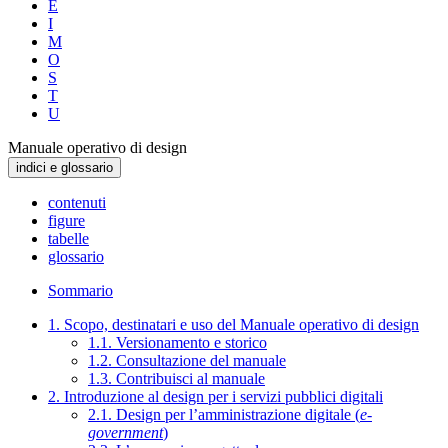
E
I
M
O
S
T
U
Manuale operativo di design
indici e glossario
contenuti
figure
tabelle
glossario
Sommario
1. Scopo, destinatari e uso del Manuale operativo di design
1.1. Versionamento e storico
1.2. Consultazione del manuale
1.3. Contribuisci al manuale
2. Introduzione al design per i servizi pubblici digitali
2.1. Design per l’amministrazione digitale (
e-
government
)