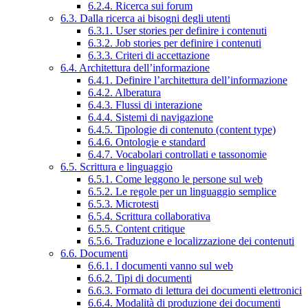
6.2.4. Ricerca sui forum
6.3. Dalla ricerca ai bisogni degli utenti
6.3.1. User stories per definire i contenuti
6.3.2. Job stories per definire i contenuti
6.3.3. Criteri di accettazione
6.4. Architettura dell’informazione
6.4.1. Definire l’architettura dell’informazione
6.4.2. Alberatura
6.4.3. Flussi di interazione
6.4.4. Sistemi di navigazione
6.4.5. Tipologie di contenuto (content type)
6.4.6. Ontologie e standard
6.4.7. Vocabolari controllati e tassonomie
6.5. Scrittura e linguaggio
6.5.1. Come leggono le persone sul web
6.5.2. Le regole per un linguaggio semplice
6.5.3. Microtesti
6.5.4. Scrittura collaborativa
6.5.5. Content critique
6.5.6. Traduzione e localizzazione dei contenuti
6.6. Documenti
6.6.1. I documenti vanno sul web
6.6.2. Tipi di documenti
6.6.3. Formato di lettura dei documenti elettronici
6.6.4. Modalità di produzione dei documenti