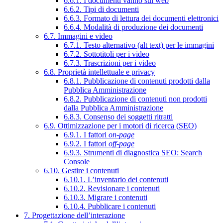
6.6.1. I documenti vanno sul web
6.6.2. Tipi di documenti
6.6.3. Formato di lettura dei documenti elettronici
6.6.4. Modalità di produzione dei documenti
6.7. Immagini e video
6.7.1. Testo alternativo (alt text) per le immagini
6.7.2. Sottotitoli per i video
6.7.3. Trascrizioni per i video
6.8. Proprietà intellettuale e privacy
6.8.1. Pubblicazione di contenuti prodotti dalla
Pubblica Amministrazione
6.8.2. Pubblicazione di contenuti non prodotti
dalla Pubblica Amministrazione
6.8.3. Consenso dei soggetti ritratti
6.9. Ottimizzazione per i motori di ricerca (SEO)
6.9.1. I fattori
on-page
6.9.2. I fattori
off-page
6.9.3. Strumenti di diagnostica SEO: Search
Console
6.10. Gestire i contenuti
6.10.1. L’inventario dei contenuti
6.10.2. Revisionare i contenuti
6.10.3. Migrare i contenuti
6.10.4. Pubblicare i contenuti
7. Progettazione dell’interazione