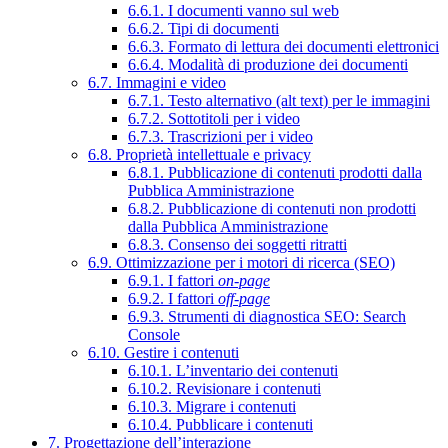
6.6.1. I documenti vanno sul web
6.6.2. Tipi di documenti
6.6.3. Formato di lettura dei documenti elettronici
6.6.4. Modalità di produzione dei documenti
6.7. Immagini e video
6.7.1. Testo alternativo (alt text) per le immagini
6.7.2. Sottotitoli per i video
6.7.3. Trascrizioni per i video
6.8. Proprietà intellettuale e privacy
6.8.1. Pubblicazione di contenuti prodotti dalla
Pubblica Amministrazione
6.8.2. Pubblicazione di contenuti non prodotti
dalla Pubblica Amministrazione
6.8.3. Consenso dei soggetti ritratti
6.9. Ottimizzazione per i motori di ricerca (SEO)
6.9.1. I fattori
on-page
6.9.2. I fattori
off-page
6.9.3. Strumenti di diagnostica SEO: Search
Console
6.10. Gestire i contenuti
6.10.1. L’inventario dei contenuti
6.10.2. Revisionare i contenuti
6.10.3. Migrare i contenuti
6.10.4. Pubblicare i contenuti
7. Progettazione dell’interazione