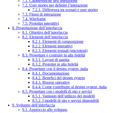
7.1. Caratteristiche dell’interazione
7.2. User stories per definire l’interazione
7.2.1. Differenza tra scenari e user stories
7.3. Flussi di interazione
7.4. Wireframe
7.5. Prototipi interattivi
8. Progettazione dell’interfaccia
8.1. Obiettivi dell’interfaccia
8.2. Elementi dell’interfaccia
8.2.1. Elementi di composizione
8.2.2. Elementi interattivi
8.2.3. Elementi testuali (microtesti)
8.3. Progettare e costruire in alta fedeltà
8.3.1. Layout di pagina
8.3.2. Prototipi in alta fedeltà
8.4. Progettare con il design system .italia
8.4.1. Documentazione
8.4.2. Benefici del design system
8.4.3. Risorse operative
8.4.4. Come contribuire al design system .italia
8.5. Progettare con i modelli di sito e servizi
8.5.1. Vantaggi dell’utilizzo dei modelli
8.5.2. I modelli di sito e servizi disponibili
9. Sviluppo dell’interfaccia
9.1. Approccio allo sviluppo