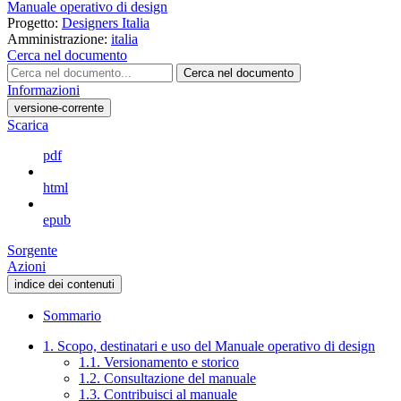
Manuale operativo di design
Progetto:
Designers Italia
Amministrazione:
italia
Cerca nel documento
Cerca nel documento
Informazioni
versione-corrente
Scarica
pdf
html
epub
Sorgente
Azioni
indice dei contenuti
Sommario
1. Scopo, destinatari e uso del Manuale operativo di design
1.1. Versionamento e storico
1.2. Consultazione del manuale
1.3. Contribuisci al manuale