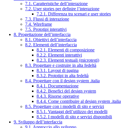
7.1. Caratteristiche dell’interazione
7.2. User stories per definire l’interazione
7.2.1. Differenza tra scenari e user stories
7.3. Flussi di interazione
7.4. Wireframe
7.5. Prototipi interattivi
8. Progettazione dell’interfaccia
8.1. Obiettivi dell’interfaccia
8.2. Elementi dell’interfaccia
8.2.1. Elementi di composizione
8.2.2. Elementi interattivi
8.2.3. Elementi testuali (microtesti)
8.3. Progettare e costruire in alta fedeltà
8.3.1. Layout di pagina
8.3.2. Prototipi in alta fedeltà
8.4. Progettare con il design system .italia
8.4.1. Documentazione
8.4.2. Benefici del design system
8.4.3. Risorse operative
8.4.4. Come contribuire al design system .italia
8.5. Progettare con i modelli di sito e servizi
8.5.1. Vantaggi dell’utilizzo dei modelli
8.5.2. I modelli di sito e servizi disponibili
9. Sviluppo dell’interfaccia
9.1. Approccio allo sviluppo