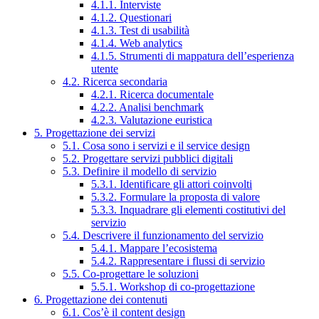
4.1.1. Interviste
4.1.2. Questionari
4.1.3. Test di usabilità
4.1.4. Web analytics
4.1.5. Strumenti di mappatura dell’esperienza
utente
4.2. Ricerca secondaria
4.2.1. Ricerca documentale
4.2.2. Analisi benchmark
4.2.3. Valutazione euristica
5. Progettazione dei servizi
5.1. Cosa sono i servizi e il service design
5.2. Progettare servizi pubblici digitali
5.3. Definire il modello di servizio
5.3.1. Identificare gli attori coinvolti
5.3.2. Formulare la proposta di valore
5.3.3. Inquadrare gli elementi costitutivi del
servizio
5.4. Descrivere il funzionamento del servizio
5.4.1. Mappare l’ecosistema
5.4.2. Rappresentare i flussi di servizio
5.5. Co-progettare le soluzioni
5.5.1. Workshop di co-progettazione
6. Progettazione dei contenuti
6.1. Cos’è il content design