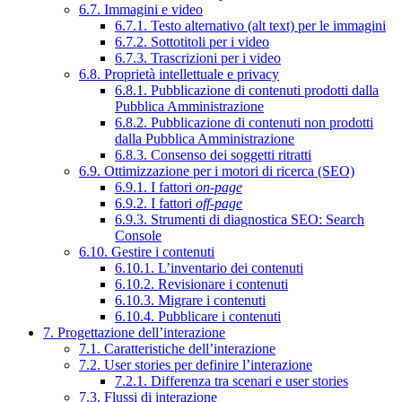
6.7. Immagini e video
6.7.1. Testo alternativo (alt text) per le immagini
6.7.2. Sottotitoli per i video
6.7.3. Trascrizioni per i video
6.8. Proprietà intellettuale e privacy
6.8.1. Pubblicazione di contenuti prodotti dalla
Pubblica Amministrazione
6.8.2. Pubblicazione di contenuti non prodotti
dalla Pubblica Amministrazione
6.8.3. Consenso dei soggetti ritratti
6.9. Ottimizzazione per i motori di ricerca (SEO)
6.9.1. I fattori
on-page
6.9.2. I fattori
off-page
6.9.3. Strumenti di diagnostica SEO: Search
Console
6.10. Gestire i contenuti
6.10.1. L’inventario dei contenuti
6.10.2. Revisionare i contenuti
6.10.3. Migrare i contenuti
6.10.4. Pubblicare i contenuti
7. Progettazione dell’interazione
7.1. Caratteristiche dell’interazione
7.2. User stories per definire l’interazione
7.2.1. Differenza tra scenari e user stories
7.3. Flussi di interazione