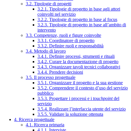
3.2. Tipologie di progetti
3.2.1. Tipologie di progetto in base agli attori
coinvolti nel servizio
3.2.2. Tipologie di progetto in base al focus
3.2.3. Tipologie di progetto in base all’ambito di
intervento
3.3. Competenze, ruoli e figure coinvolte
3.3.1. Coordinatore di progetto
3.3.2. Definire ruoli e responsabilità
3.4. Metodo di lavoro
3.4.1. Definire processi, strumenti e rituali
3.4.2. Curare la documentazione di progetto
3.4.3. Organizzare tavoli tecnici collaborativi
3.4.4. Prendere decisioni
3.5. Il processo progettuale
3.5.1. Organizzare il progetto e la sua gestione
3.5.2. Comprendere il contesto d’uso del servizio
pubblico
3.5.3. Progettare i processi e i
touchpoint
del
servizio
3.5.4. Realizzare l’interfaccia utente del servizio
3.5.5. Validare la soluzione ottenuta
4. Ricerca progettuale
4.1. Ricerca primaria
4.1.1. Interviste