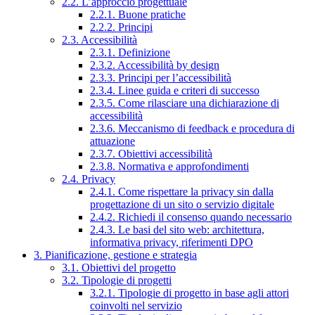
2.2. L’approccio progettuale
2.2.1. Buone pratiche
2.2.2. Principi
2.3. Accessibilità
2.3.1. Definizione
2.3.2. Accessibilità by design
2.3.3. Principi per l’accessibilità
2.3.4. Linee guida e criteri di successo
2.3.5. Come rilasciare una dichiarazione di
accessibilità
2.3.6. Meccanismo di feedback e procedura di
attuazione
2.3.7. Obiettivi accessibilità
2.3.8. Normativa e approfondimenti
2.4. Privacy
2.4.1. Come rispettare la privacy sin dalla
progettazione di un sito o servizio digitale
2.4.2. Richiedi il consenso quando necessario
2.4.3. Le basi del sito web: architettura,
informativa privacy, riferimenti DPO
3. Pianificazione, gestione e strategia
3.1. Obiettivi del progetto
3.2. Tipologie di progetti
3.2.1. Tipologie di progetto in base agli attori
coinvolti nel servizio