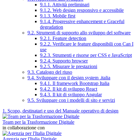
9.1.1. Attività preliminari
9.1.2. Web design responsivo e accessibile
9.1.3. Mobile first
9.1.4. Progressive enhancement e Graceful
degradation
9.2. Strumenti di supporto allo sviluppo del software
9.2.1. Feature detection
9.2.2. Verificare le feature disponibili con Can I
use
9.2.3. Strumenti e risorse per CSS e JavaScript
9.2.4. Supporto browser
9.2.5. Misurare le prestazioni
9.3. Catalogo del riuso
9.4. Sviluppare con il design system .italia
9.4.1. Il framework Bootstrap Italia
9.4.2. Il kit di sviluppo React
9.4.3. Il kit di sviluppo Angular
9.5. Sviluppare con i modelli di sito e servizi
1. Scopo, destinatari e uso del Manuale operativo di design
Team per la Trasformazione Digitale
in collaborazione con
Agenzia per l'Italia Digitale