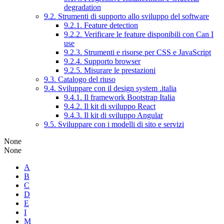
degradation
9.2. Strumenti di supporto allo sviluppo del software
9.2.1. Feature detection
9.2.2. Verificare le feature disponibili con Can I
use
9.2.3. Strumenti e risorse per CSS e JavaScript
9.2.4. Supporto browser
9.2.5. Misurare le prestazioni
9.3. Catalogo del riuso
9.4. Sviluppare con il design system .italia
9.4.1. Il framework Bootstrap Italia
9.4.2. Il kit di sviluppo React
9.4.3. Il kit di sviluppo Angular
9.5. Sviluppare con i modelli di sito e servizi
None
None
A
B
C
D
E
I
M