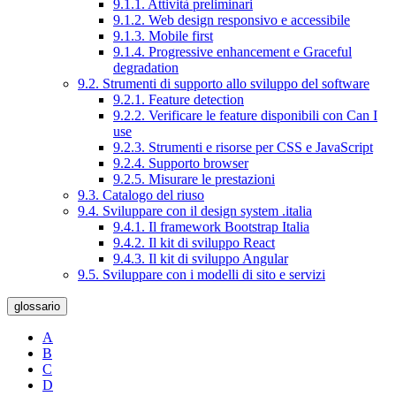
9.1.1. Attività preliminari
9.1.2. Web design responsivo e accessibile
9.1.3. Mobile first
9.1.4. Progressive enhancement e Graceful
degradation
9.2. Strumenti di supporto allo sviluppo del software
9.2.1. Feature detection
9.2.2. Verificare le feature disponibili con Can I
use
9.2.3. Strumenti e risorse per CSS e JavaScript
9.2.4. Supporto browser
9.2.5. Misurare le prestazioni
9.3. Catalogo del riuso
9.4. Sviluppare con il design system .italia
9.4.1. Il framework Bootstrap Italia
9.4.2. Il kit di sviluppo React
9.4.3. Il kit di sviluppo Angular
9.5. Sviluppare con i modelli di sito e servizi
glossario
A
B
C
D