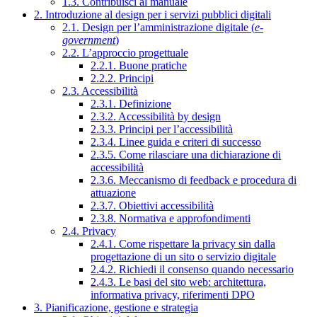
1.3. Contribuisci al manuale
2. Introduzione al design per i servizi pubblici digitali
2.1. Design per l’amministrazione digitale (
e-
government
)
2.2. L’approccio progettuale
2.2.1. Buone pratiche
2.2.2. Principi
2.3. Accessibilità
2.3.1. Definizione
2.3.2. Accessibilità by design
2.3.3. Principi per l’accessibilità
2.3.4. Linee guida e criteri di successo
2.3.5. Come rilasciare una dichiarazione di
accessibilità
2.3.6. Meccanismo di feedback e procedura di
attuazione
2.3.7. Obiettivi accessibilità
2.3.8. Normativa e approfondimenti
2.4. Privacy
2.4.1. Come rispettare la privacy sin dalla
progettazione di un sito o servizio digitale
2.4.2. Richiedi il consenso quando necessario
2.4.3. Le basi del sito web: architettura,
informativa privacy, riferimenti DPO
3. Pianificazione, gestione e strategia