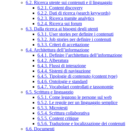
6.2. Ricerca utente sui contenuti e il linguaggio
6.2.1. Content discovery
6.2.2. Dati di ricerca (search keywords)
6.2.3. Ricerca tramite analytics
6.2.4. Ricerca sui forum
6.3. Dalla ricerca ai bisogni degli utenti
6.3.1. User stories per definire i contenuti
6.3.2. Job stories per definire i contenuti
6.3.3. Criteri di accettazione
6.4. Architettura dell’informazione
6.4.1. Definire l’architettura dell’informazione
6.4.2. Alberatura
6.4.3. Flussi di interazione
6.4.4. Sistemi di navigazione
6.4.5. Tipologie di contenuto (content type)
6.4.6. Ontologie e standard
6.4.7. Vocabolari controllati e tassonomie
6.5. Scrittura e linguaggio
6.5.1. Come leggono le persone sul web
6.5.2. Le regole per un linguaggio semplice
6.5.3. Microtesti
6.5.4. Scrittura collaborativa
6.5.5. Content critique
6.5.6. Traduzione e localizzazione dei contenuti
6.6. Documenti