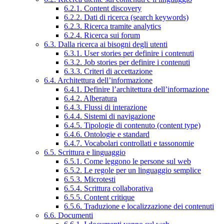
6.2.1. Content discovery
6.2.2. Dati di ricerca (search keywords)
6.2.3. Ricerca tramite analytics
6.2.4. Ricerca sui forum
6.3. Dalla ricerca ai bisogni degli utenti
6.3.1. User stories per definire i contenuti
6.3.2. Job stories per definire i contenuti
6.3.3. Criteri di accettazione
6.4. Architettura dell’informazione
6.4.1. Definire l’architettura dell’informazione
6.4.2. Alberatura
6.4.3. Flussi di interazione
6.4.4. Sistemi di navigazione
6.4.5. Tipologie di contenuto (content type)
6.4.6. Ontologie e standard
6.4.7. Vocabolari controllati e tassonomie
6.5. Scrittura e linguaggio
6.5.1. Come leggono le persone sul web
6.5.2. Le regole per un linguaggio semplice
6.5.3. Microtesti
6.5.4. Scrittura collaborativa
6.5.5. Content critique
6.5.6. Traduzione e localizzazione dei contenuti
6.6. Documenti