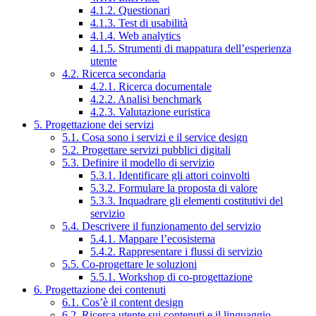
4.1.2. Questionari
4.1.3. Test di usabilità
4.1.4. Web analytics
4.1.5. Strumenti di mappatura dell’esperienza
utente
4.2. Ricerca secondaria
4.2.1. Ricerca documentale
4.2.2. Analisi benchmark
4.2.3. Valutazione euristica
5. Progettazione dei servizi
5.1. Cosa sono i servizi e il service design
5.2. Progettare servizi pubblici digitali
5.3. Definire il modello di servizio
5.3.1. Identificare gli attori coinvolti
5.3.2. Formulare la proposta di valore
5.3.3. Inquadrare gli elementi costitutivi del
servizio
5.4. Descrivere il funzionamento del servizio
5.4.1. Mappare l’ecosistema
5.4.2. Rappresentare i flussi di servizio
5.5. Co-progettare le soluzioni
5.5.1. Workshop di co-progettazione
6. Progettazione dei contenuti
6.1. Cos’è il content design
6.2. Ricerca utente sui contenuti e il linguaggio