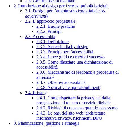
1.3. Contribuisci al manuale
2. Introduzione al design per i servizi pubblici digitali
2.1. Design per l’amministrazione digitale (
e-
government
)
2.2. L’approccio progettuale
2.2.1. Buone pratiche
2.2.2. Principi
2.3. Accessibilità
2.3.1. Definizione
2.3.2. Accessibilità by design
2.3.3. Principi per l’accessibilità
2.3.4. Linee guida e criteri di successo
2.3.5. Come rilasciare una dichiarazione di
accessibilità
2.3.6. Meccanismo di feedback e procedura di
attuazione
2.3.7. Obiettivi accessibilità
2.3.8. Normativa e approfondimenti
2.4. Privacy
2.4.1. Come rispettare la privacy sin dalla
progettazione di un sito o servizio digitale
2.4.2. Richiedi il consenso quando necessario
2.4.3. Le basi del sito web: architettura,
informativa privacy, riferimenti DPO
3. Pianificazione, gestione e strategia