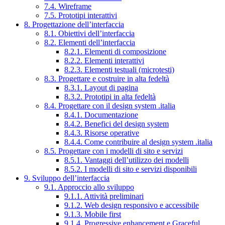
7.4. Wireframe
7.5. Prototipi interattivi
8. Progettazione dell’interfaccia
8.1. Obiettivi dell’interfaccia
8.2. Elementi dell’interfaccia
8.2.1. Elementi di composizione
8.2.2. Elementi interattivi
8.2.3. Elementi testuali (microtesti)
8.3. Progettare e costruire in alta fedeltà
8.3.1. Layout di pagina
8.3.2. Prototipi in alta fedeltà
8.4. Progettare con il design system .italia
8.4.1. Documentazione
8.4.2. Benefici del design system
8.4.3. Risorse operative
8.4.4. Come contribuire al design system .italia
8.5. Progettare con i modelli di sito e servizi
8.5.1. Vantaggi dell’utilizzo dei modelli
8.5.2. I modelli di sito e servizi disponibili
9. Sviluppo dell’interfaccia
9.1. Approccio allo sviluppo
9.1.1. Attività preliminari
9.1.2. Web design responsivo e accessibile
9.1.3. Mobile first
9.1.4. Progressive enhancement e Graceful