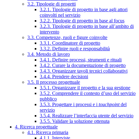
3.2. Tipologie di progetti
3.2.1. Tipologie di progetto in base agli attori
coinvolti nel servizio
3.2.2. Tipologie di progetto in base al focus
3.2.3. Tipologie di progetto in base all’ambito di
intervento
3.3. Competenze, ruoli e figure coinvolte
3.3.1. Coordinatore di progetto
3.3.2. Definire ruoli e responsabilità
3.4. Metodo di lavoro
3.4.1. Definire processi, strumenti e rituali
3.4.2. Curare la documentazione di progetto
3.4.3. Organizzare tavoli tecnici collaborativi
3.4.4. Prendere decisioni
3.5. Il processo progettuale
3.5.1. Organizzare il progetto e la sua gestione
3.5.2. Comprendere il contesto d’uso del servizio
pubblico
3.5.3. Progettare i processi e i
touchpoint
del
servizio
3.5.4. Realizzare l’interfaccia utente del servizio
3.5.5. Validare la soluzione ottenuta
4. Ricerca progettuale
4.1. Ricerca primaria
4.1.1. Interviste