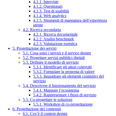
4.1.1. Interviste
4.1.2. Questionari
4.1.3. Test di usabilità
4.1.4. Web analytics
4.1.5. Strumenti di mappatura dell’esperienza
utente
4.2. Ricerca secondaria
4.2.1. Ricerca documentale
4.2.2. Analisi benchmark
4.2.3. Valutazione euristica
5. Progettazione dei servizi
5.1. Cosa sono i servizi e il service design
5.2. Progettare servizi pubblici digitali
5.3. Definire il modello di servizio
5.3.1. Identificare gli attori coinvolti
5.3.2. Formulare la proposta di valore
5.3.3. Inquadrare gli elementi costitutivi del
servizio
5.4. Descrivere il funzionamento del servizio
5.4.1. Mappare l’ecosistema
5.4.2. Rappresentare i flussi di servizio
5.5. Co-progettare le soluzioni
5.5.1. Workshop di co-progettazione
6. Progettazione dei contenuti
6.1. Cos’è il content design