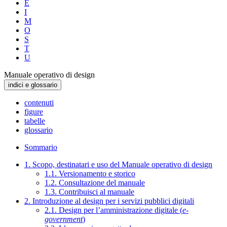
E
I
M
O
S
T
U
Manuale operativo di design
indici e glossario
contenuti
figure
tabelle
glossario
Sommario
1. Scopo, destinatari e uso del Manuale operativo di design
1.1. Versionamento e storico
1.2. Consultazione del manuale
1.3. Contribuisci al manuale
2. Introduzione al design per i servizi pubblici digitali
2.1. Design per l’amministrazione digitale (
e-
government
)