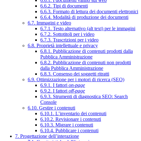
6.6.1. I documenti vanno sul web
6.6.2. Tipi di documenti
6.6.3. Formato di lettura dei documenti elettronici
6.6.4. Modalità di produzione dei documenti
6.7. Immagini e video
6.7.1. Testo alternativo (alt text) per le immagini
6.7.2. Sottotitoli per i video
6.7.3. Trascrizioni per i video
6.8. Proprietà intellettuale e privacy
6.8.1. Pubblicazione di contenuti prodotti dalla
Pubblica Amministrazione
6.8.2. Pubblicazione di contenuti non prodotti
dalla Pubblica Amministrazione
6.8.3. Consenso dei soggetti ritratti
6.9. Ottimizzazione per i motori di ricerca (SEO)
6.9.1. I fattori
on-page
6.9.2. I fattori
off-page
6.9.3. Strumenti di diagnostica SEO: Search
Console
6.10. Gestire i contenuti
6.10.1. L’inventario dei contenuti
6.10.2. Revisionare i contenuti
6.10.3. Migrare i contenuti
6.10.4. Pubblicare i contenuti
7. Progettazione dell’interazione