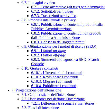
6.7. Immagini e video
6.7.1. Testo alternativo (alt text) per le immagini
6.7.2. Sottotitoli per i video
6.7.3. Trascrizioni per i video
6.8. Proprietà intellettuale e privacy
6.8.1. Pubblicazione di contenuti prodotti dalla
Pubblica Amministrazione
6.8.2. Pubblicazione di contenuti non prodotti
dalla Pubblica Amministrazione
6.8.3. Consenso dei soggetti ritratti
6.9. Ottimizzazione per i motori di ricerca (SEO)
6.9.1. I fattori
on-page
6.9.2. I fattori
off-page
6.9.3. Strumenti di diagnostica SEO: Search
Console
6.10. Gestire i contenuti
6.10.1. L’inventario dei contenuti
6.10.2. Revisionare i contenuti
6.10.3. Migrare i contenuti
6.10.4. Pubblicare i contenuti
7. Progettazione dell’interazione
7.1. Caratteristiche dell’interazione
7.2. User stories per definire l’interazione
7.2.1. Differenza tra scenari e user stories
7.3. Flussi di interazione