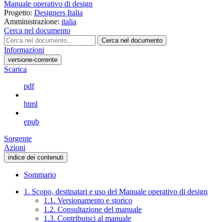
Manuale operativo di design
Progetto:
Designers Italia
Amministrazione:
italia
Cerca nel documento
Cerca nel documento
Informazioni
versione-corrente
Scarica
pdf
html
epub
Sorgente
Azioni
indice dei contenuti
Sommario
1. Scopo, destinatari e uso del Manuale operativo di design
1.1. Versionamento e storico
1.2. Consultazione del manuale
1.3. Contribuisci al manuale