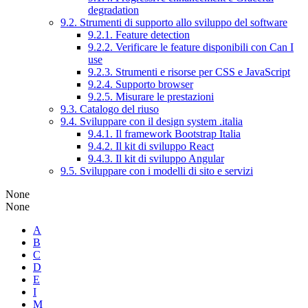
degradation
9.2. Strumenti di supporto allo sviluppo del software
9.2.1. Feature detection
9.2.2. Verificare le feature disponibili con Can I
use
9.2.3. Strumenti e risorse per CSS e JavaScript
9.2.4. Supporto browser
9.2.5. Misurare le prestazioni
9.3. Catalogo del riuso
9.4. Sviluppare con il design system .italia
9.4.1. Il framework Bootstrap Italia
9.4.2. Il kit di sviluppo React
9.4.3. Il kit di sviluppo Angular
9.5. Sviluppare con i modelli di sito e servizi
None
None
A
B
C
D
E
I
M