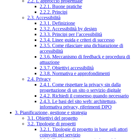
2.2. L’approccio progettuale
2.2.1. Buone pratiche
2.2.2. Principi
2.3. Accessibilità
2.3.1. Definizione
2.3.2. Accessibilità by design
2.3.3. Principi per l’accessibilità
2.3.4. Linee guida e criteri di successo
2.3.5. Come rilasciare una dichiarazione di
accessibilità
2.3.6. Meccanismo di feedback e procedura di
attuazione
2.3.7. Obiettivi accessibilità
2.3.8. Normativa e approfondimenti
2.4. Privacy
2.4.1. Come rispettare la privacy sin dalla
progettazione di un sito o servizio digitale
2.4.2. Richiedi il consenso quando necessario
2.4.3. Le basi del sito web: architettura,
informativa privacy, riferimenti DPO
3. Pianificazione, gestione e strategia
3.1. Obiettivi del progetto
3.2. Tipologie di progetti
3.2.1. Tipologie di progetto in base agli attori
coinvolti nel servizio