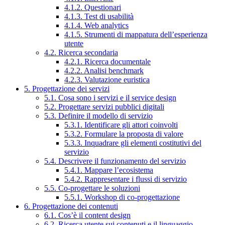
4.1.2. Questionari
4.1.3. Test di usabilità
4.1.4. Web analytics
4.1.5. Strumenti di mappatura dell’esperienza
utente
4.2. Ricerca secondaria
4.2.1. Ricerca documentale
4.2.2. Analisi benchmark
4.2.3. Valutazione euristica
5. Progettazione dei servizi
5.1. Cosa sono i servizi e il service design
5.2. Progettare servizi pubblici digitali
5.3. Definire il modello di servizio
5.3.1. Identificare gli attori coinvolti
5.3.2. Formulare la proposta di valore
5.3.3. Inquadrare gli elementi costitutivi del
servizio
5.4. Descrivere il funzionamento del servizio
5.4.1. Mappare l’ecosistema
5.4.2. Rappresentare i flussi di servizio
5.5. Co-progettare le soluzioni
5.5.1. Workshop di co-progettazione
6. Progettazione dei contenuti
6.1. Cos’è il content design
6.2. Ricerca utente sui contenuti e il linguaggio