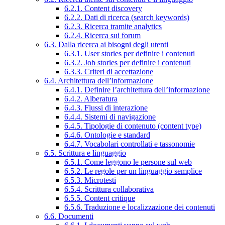
6.2.1. Content discovery
6.2.2. Dati di ricerca (search keywords)
6.2.3. Ricerca tramite analytics
6.2.4. Ricerca sui forum
6.3. Dalla ricerca ai bisogni degli utenti
6.3.1. User stories per definire i contenuti
6.3.2. Job stories per definire i contenuti
6.3.3. Criteri di accettazione
6.4. Architettura dell’informazione
6.4.1. Definire l’architettura dell’informazione
6.4.2. Alberatura
6.4.3. Flussi di interazione
6.4.4. Sistemi di navigazione
6.4.5. Tipologie di contenuto (content type)
6.4.6. Ontologie e standard
6.4.7. Vocabolari controllati e tassonomie
6.5. Scrittura e linguaggio
6.5.1. Come leggono le persone sul web
6.5.2. Le regole per un linguaggio semplice
6.5.3. Microtesti
6.5.4. Scrittura collaborativa
6.5.5. Content critique
6.5.6. Traduzione e localizzazione dei contenuti
6.6. Documenti