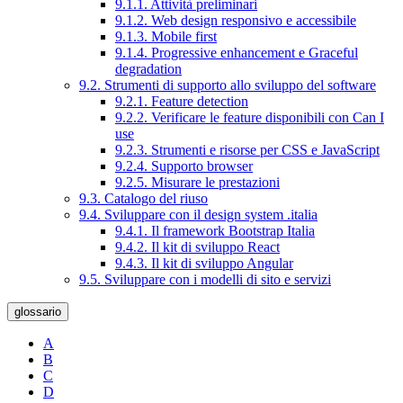
9.1.1. Attività preliminari
9.1.2. Web design responsivo e accessibile
9.1.3. Mobile first
9.1.4. Progressive enhancement e Graceful
degradation
9.2. Strumenti di supporto allo sviluppo del software
9.2.1. Feature detection
9.2.2. Verificare le feature disponibili con Can I
use
9.2.3. Strumenti e risorse per CSS e JavaScript
9.2.4. Supporto browser
9.2.5. Misurare le prestazioni
9.3. Catalogo del riuso
9.4. Sviluppare con il design system .italia
9.4.1. Il framework Bootstrap Italia
9.4.2. Il kit di sviluppo React
9.4.3. Il kit di sviluppo Angular
9.5. Sviluppare con i modelli di sito e servizi
glossario
A
B
C
D