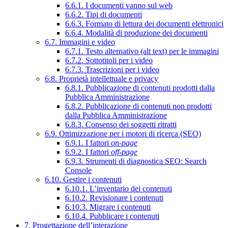
6.6.1. I documenti vanno sul web
6.6.2. Tipi di documenti
6.6.3. Formato di lettura dei documenti elettronici
6.6.4. Modalità di produzione dei documenti
6.7. Immagini e video
6.7.1. Testo alternativo (alt text) per le immagini
6.7.2. Sottotitoli per i video
6.7.3. Trascrizioni per i video
6.8. Proprietà intellettuale e privacy
6.8.1. Pubblicazione di contenuti prodotti dalla
Pubblica Amministrazione
6.8.2. Pubblicazione di contenuti non prodotti
dalla Pubblica Amministrazione
6.8.3. Consenso dei soggetti ritratti
6.9. Ottimizzazione per i motori di ricerca (SEO)
6.9.1. I fattori
on-page
6.9.2. I fattori
off-page
6.9.3. Strumenti di diagnostica SEO: Search
Console
6.10. Gestire i contenuti
6.10.1. L’inventario dei contenuti
6.10.2. Revisionare i contenuti
6.10.3. Migrare i contenuti
6.10.4. Pubblicare i contenuti
7. Progettazione dell’interazione