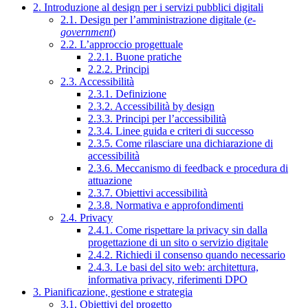
2. Introduzione al design per i servizi pubblici digitali
2.1. Design per l’amministrazione digitale (
e-
government
)
2.2. L’approccio progettuale
2.2.1. Buone pratiche
2.2.2. Principi
2.3. Accessibilità
2.3.1. Definizione
2.3.2. Accessibilità by design
2.3.3. Principi per l’accessibilità
2.3.4. Linee guida e criteri di successo
2.3.5. Come rilasciare una dichiarazione di
accessibilità
2.3.6. Meccanismo di feedback e procedura di
attuazione
2.3.7. Obiettivi accessibilità
2.3.8. Normativa e approfondimenti
2.4. Privacy
2.4.1. Come rispettare la privacy sin dalla
progettazione di un sito o servizio digitale
2.4.2. Richiedi il consenso quando necessario
2.4.3. Le basi del sito web: architettura,
informativa privacy, riferimenti DPO
3. Pianificazione, gestione e strategia
3.1. Obiettivi del progetto