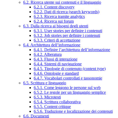
6.2. Ricerca utente sui contenuti e il linguaggio
6.2.1. Content discovery
6.2.2. Dati di ricerca (search keywords)
6.2.3. Ricerca tramite analytics
6.2.4. Ricerca sui forum
6.3. Dalla ricerca ai bisogni degli utenti
6.3.1. User stories per definire i contenuti
6.3.2. Job stories per definire i contenuti
6.3.3. Criteri di accettazione
6.4. Architettura dell’informazione
6.4.1. Definire l’architettura dell’informazione
6.4.2. Alberatura
6.4.3. Flussi di interazione
6.4.4. Sistemi di navigazione
6.4.5. Tipologie di contenuto (content type)
6.4.6. Ontologie e standard
6.4.7. Vocabolari controllati e tassonomie
6.5. Scrittura e linguaggio
6.5.1. Come leggono le persone sul web
6.5.2. Le regole per un linguaggio semplice
6.5.3. Microtesti
6.5.4. Scrittura collaborativa
6.5.5. Content critique
6.5.6. Traduzione e localizzazione dei contenuti
6.6. Documenti