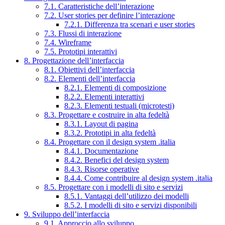
7.1. Caratteristiche dell’interazione
7.2. User stories per definire l’interazione
7.2.1. Differenza tra scenari e user stories
7.3. Flussi di interazione
7.4. Wireframe
7.5. Prototipi interattivi
8. Progettazione dell’interfaccia
8.1. Obiettivi dell’interfaccia
8.2. Elementi dell’interfaccia
8.2.1. Elementi di composizione
8.2.2. Elementi interattivi
8.2.3. Elementi testuali (microtesti)
8.3. Progettare e costruire in alta fedeltà
8.3.1. Layout di pagina
8.3.2. Prototipi in alta fedeltà
8.4. Progettare con il design system .italia
8.4.1. Documentazione
8.4.2. Benefici del design system
8.4.3. Risorse operative
8.4.4. Come contribuire al design system .italia
8.5. Progettare con i modelli di sito e servizi
8.5.1. Vantaggi dell’utilizzo dei modelli
8.5.2. I modelli di sito e servizi disponibili
9. Sviluppo dell’interfaccia
9.1. Approccio allo sviluppo