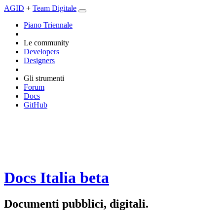
AGID
+
Team Digitale
Piano Triennale
Le community
Developers
Designers
Gli strumenti
Forum
Docs
GitHub
Docs Italia
beta
Documenti pubblici, digitali.