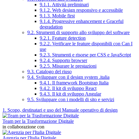
9.1.1. Attività preliminari
9.1.2. Web design responsivo e accessibile
9.1.3. Mobile first
9.1.4. Progressive enhancement e Graceful
degradation
9.2. Strumenti di supporto allo sviluppo del software
9.2.1. Feature detection
9.2.2. Verificare le feature disponibili con Can I
use
9.2.3. Strumenti e risorse per CSS e JavaScript
9.2.4. Supporto browser
9.2.5. Misurare le prestazioni
9.3. Catalogo del riuso
9.4. Sviluppare con il design system .italia
9.4.1. Il framework Bootstrap Italia
9.4.2. Il kit di sviluppo React
9.4.3. Il kit di sviluppo Angular
9.5. Sviluppare con i modelli di sito e servizi
1. Scopo, destinatari e uso del Manuale operativo di design
Team per la Trasformazione Digitale
in collaborazione con
Agenzia per l'Italia Digitale