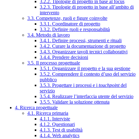
3.2.2. Tipologie di progetto in base al focus
3.2.3. Tipologie di progetto in base all’ambito di
intervento
3.3. Competenze, ruoli e figure coinvolte
3.3.1. Coordinatore di progetto
3.3.2. Definire ruoli e responsabilità
3.4. Metodo di lavoro
3.4.1. Definire processi, strumenti e rituali
3.4.2. Curare la documentazione di progetto
3.4.3. Organizzare tavoli tecnici collaborativi
3.4.4. Prendere decisioni
3.5. Il processo progettuale
3.5.1. Organizzare il progetto e la sua gestione
3.5.2. Comprendere il contesto d’uso del servizio
pubblico
3.5.3. Progettare i processi e i
touchpoint
del
servizio
3.5.4. Realizzare l’interfaccia utente del servizio
3.5.5. Validare la soluzione ottenuta
4. Ricerca progettuale
4.1. Ricerca primaria
4.1.1. Interviste
4.1.2. Questionari
4.1.3. Test di usabilità
4.1.4. Web analytics