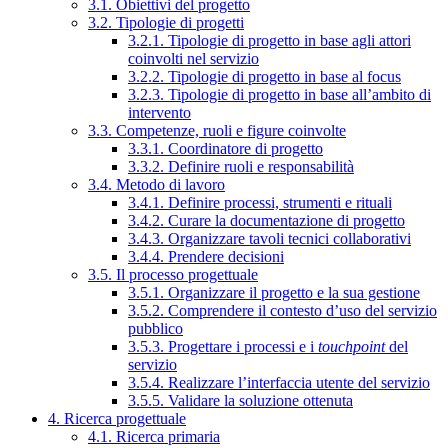
3.1. Obiettivi del progetto
3.2. Tipologie di progetti
3.2.1. Tipologie di progetto in base agli attori
coinvolti nel servizio
3.2.2. Tipologie di progetto in base al focus
3.2.3. Tipologie di progetto in base all’ambito di
intervento
3.3. Competenze, ruoli e figure coinvolte
3.3.1. Coordinatore di progetto
3.3.2. Definire ruoli e responsabilità
3.4. Metodo di lavoro
3.4.1. Definire processi, strumenti e rituali
3.4.2. Curare la documentazione di progetto
3.4.3. Organizzare tavoli tecnici collaborativi
3.4.4. Prendere decisioni
3.5. Il processo progettuale
3.5.1. Organizzare il progetto e la sua gestione
3.5.2. Comprendere il contesto d’uso del servizio
pubblico
3.5.3. Progettare i processi e i
touchpoint
del
servizio
3.5.4. Realizzare l’interfaccia utente del servizio
3.5.5. Validare la soluzione ottenuta
4. Ricerca progettuale
4.1. Ricerca primaria