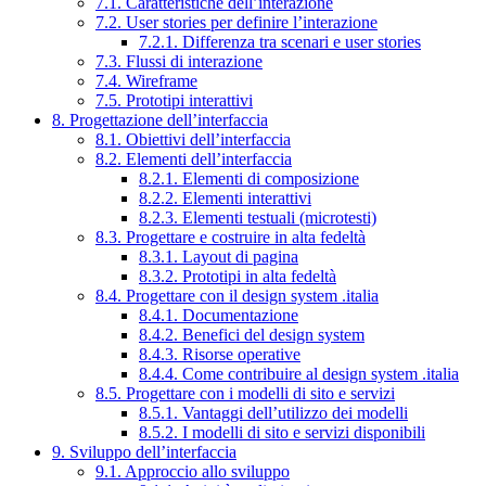
7.1. Caratteristiche dell’interazione
7.2. User stories per definire l’interazione
7.2.1. Differenza tra scenari e user stories
7.3. Flussi di interazione
7.4. Wireframe
7.5. Prototipi interattivi
8. Progettazione dell’interfaccia
8.1. Obiettivi dell’interfaccia
8.2. Elementi dell’interfaccia
8.2.1. Elementi di composizione
8.2.2. Elementi interattivi
8.2.3. Elementi testuali (microtesti)
8.3. Progettare e costruire in alta fedeltà
8.3.1. Layout di pagina
8.3.2. Prototipi in alta fedeltà
8.4. Progettare con il design system .italia
8.4.1. Documentazione
8.4.2. Benefici del design system
8.4.3. Risorse operative
8.4.4. Come contribuire al design system .italia
8.5. Progettare con i modelli di sito e servizi
8.5.1. Vantaggi dell’utilizzo dei modelli
8.5.2. I modelli di sito e servizi disponibili
9. Sviluppo dell’interfaccia
9.1. Approccio allo sviluppo