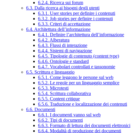
6.2.4. Ricerca sui forum
6.3. Dalla ricerca ai bisogni degli utenti
6.3.1. User stories per definire i contenuti
6.3.2. Job stories per definire i contenuti
6.3.3. Criteri di accettazione
6.4. Architettura dell’informazione
6.4.1. Definire l’architettura dell’informazione
6.4.2. Alberatura
6.4.3. Flussi di interazione
6.4.4. Sistemi di navigazione
6.4.5. Tipologie di contenuto (content type)
6.4.6. Ontologie e standard
6.4.7. Vocabolari controllati e tassonomie
6.5. Scrittura e linguaggio
6.5.1. Come leggono le persone sul web
6.5.2. Le regole per un linguaggio semplice
6.5.3. Microtesti
6.5.4. Scrittura collaborativa
6.5.5. Content critique
6.5.6. Traduzione e localizzazione dei contenuti
6.6. Documenti
6.6.1. I documenti vanno sul web
6.6.2. Tipi di documenti
6.6.3. Formato di lettura dei documenti elettronici
6.6.4. Modalità di produzione dei documenti