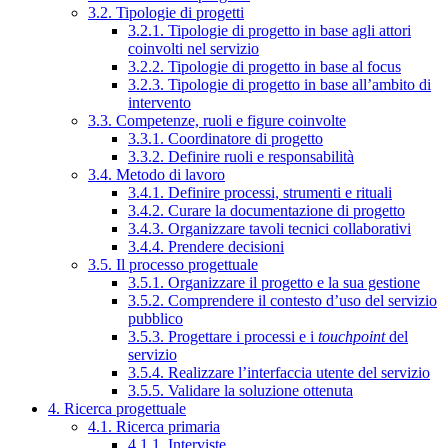
3.2. Tipologie di progetti
3.2.1. Tipologie di progetto in base agli attori
coinvolti nel servizio
3.2.2. Tipologie di progetto in base al focus
3.2.3. Tipologie di progetto in base all’ambito di
intervento
3.3. Competenze, ruoli e figure coinvolte
3.3.1. Coordinatore di progetto
3.3.2. Definire ruoli e responsabilità
3.4. Metodo di lavoro
3.4.1. Definire processi, strumenti e rituali
3.4.2. Curare la documentazione di progetto
3.4.3. Organizzare tavoli tecnici collaborativi
3.4.4. Prendere decisioni
3.5. Il processo progettuale
3.5.1. Organizzare il progetto e la sua gestione
3.5.2. Comprendere il contesto d’uso del servizio
pubblico
3.5.3. Progettare i processi e i
touchpoint
del
servizio
3.5.4. Realizzare l’interfaccia utente del servizio
3.5.5. Validare la soluzione ottenuta
4. Ricerca progettuale
4.1. Ricerca primaria
4.1.1. Interviste