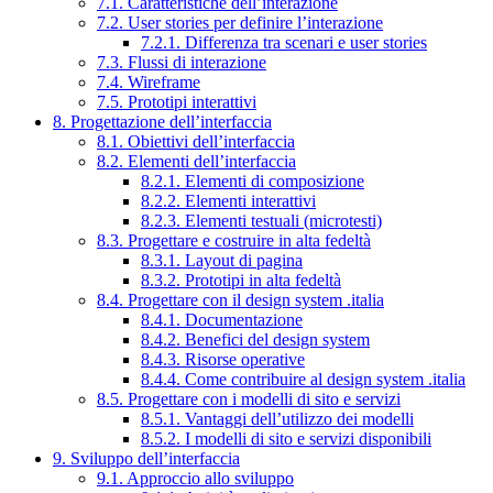
7.1. Caratteristiche dell’interazione
7.2. User stories per definire l’interazione
7.2.1. Differenza tra scenari e user stories
7.3. Flussi di interazione
7.4. Wireframe
7.5. Prototipi interattivi
8. Progettazione dell’interfaccia
8.1. Obiettivi dell’interfaccia
8.2. Elementi dell’interfaccia
8.2.1. Elementi di composizione
8.2.2. Elementi interattivi
8.2.3. Elementi testuali (microtesti)
8.3. Progettare e costruire in alta fedeltà
8.3.1. Layout di pagina
8.3.2. Prototipi in alta fedeltà
8.4. Progettare con il design system .italia
8.4.1. Documentazione
8.4.2. Benefici del design system
8.4.3. Risorse operative
8.4.4. Come contribuire al design system .italia
8.5. Progettare con i modelli di sito e servizi
8.5.1. Vantaggi dell’utilizzo dei modelli
8.5.2. I modelli di sito e servizi disponibili
9. Sviluppo dell’interfaccia
9.1. Approccio allo sviluppo