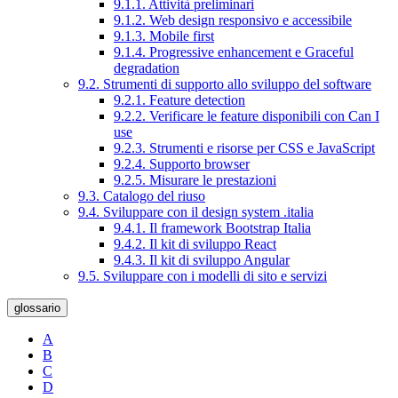
9.1.1. Attività preliminari
9.1.2. Web design responsivo e accessibile
9.1.3. Mobile first
9.1.4. Progressive enhancement e Graceful
degradation
9.2. Strumenti di supporto allo sviluppo del software
9.2.1. Feature detection
9.2.2. Verificare le feature disponibili con Can I
use
9.2.3. Strumenti e risorse per CSS e JavaScript
9.2.4. Supporto browser
9.2.5. Misurare le prestazioni
9.3. Catalogo del riuso
9.4. Sviluppare con il design system .italia
9.4.1. Il framework Bootstrap Italia
9.4.2. Il kit di sviluppo React
9.4.3. Il kit di sviluppo Angular
9.5. Sviluppare con i modelli di sito e servizi
glossario
A
B
C
D