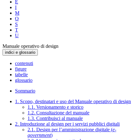
E
I
M
O
S
T
U
Manuale operativo di design
indici e glossario
contenuti
figure
tabelle
glossario
Sommario
1. Scopo, destinatari e uso del Manuale operativo di design
1.1. Versionamento e storico
1.2. Consultazione del manuale
1.3. Contribuisci al manuale
2. Introduzione al design per i servizi pubblici digitali
2.1. Design per l’amministrazione digitale (
e-
government
)