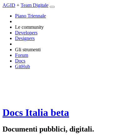
AGID
+
Team Digitale
Piano Triennale
Le community
Developers
Designers
Gli strumenti
Forum
Docs
GitHub
Docs Italia
beta
Documenti pubblici, digitali.