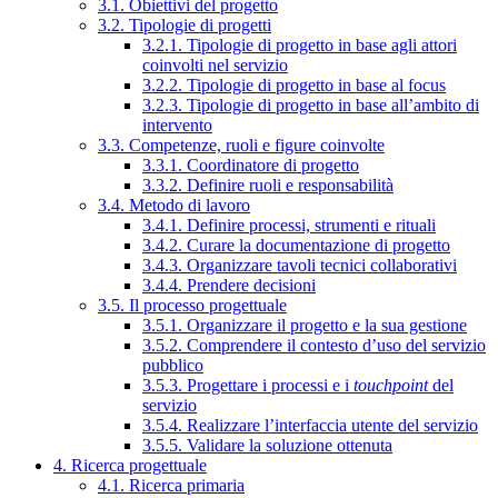
3.1. Obiettivi del progetto
3.2. Tipologie di progetti
3.2.1. Tipologie di progetto in base agli attori
coinvolti nel servizio
3.2.2. Tipologie di progetto in base al focus
3.2.3. Tipologie di progetto in base all’ambito di
intervento
3.3. Competenze, ruoli e figure coinvolte
3.3.1. Coordinatore di progetto
3.3.2. Definire ruoli e responsabilità
3.4. Metodo di lavoro
3.4.1. Definire processi, strumenti e rituali
3.4.2. Curare la documentazione di progetto
3.4.3. Organizzare tavoli tecnici collaborativi
3.4.4. Prendere decisioni
3.5. Il processo progettuale
3.5.1. Organizzare il progetto e la sua gestione
3.5.2. Comprendere il contesto d’uso del servizio
pubblico
3.5.3. Progettare i processi e i
touchpoint
del
servizio
3.5.4. Realizzare l’interfaccia utente del servizio
3.5.5. Validare la soluzione ottenuta
4. Ricerca progettuale
4.1. Ricerca primaria