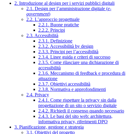
2. Introduzione al design per i servizi pubblici digitali
2.1. Design per l’amministrazione digitale (
e-
government
)
2.2. L’approccio progettuale
2.2.1. Buone pratiche
2.2.2. Principi
2.3. Accessibilità
2.3.1. Definizione
2.3.2. Accessibilità by design
2.3.3. Principi per l’accessibilità
2.3.4. Linee guida e criteri di successo
2.3.5. Come rilasciare una dichiarazione di
accessibilità
2.3.6. Meccanismo di feedback e procedura di
attuazione
2.3.7. Obiettivi accessibilità
2.3.8. Normativa e approfondimenti
2.4. Privacy
2.4.1. Come rispettare la privacy sin dalla
progettazione di un sito o servizio digitale
2.4.2. Richiedi il consenso quando necessario
2.4.3. Le basi del sito web: architettura,
informativa privacy, riferimenti DPO
3. Pianificazione, gestione e strategia
3.1. Obiettivi del progetto