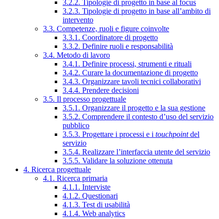
3.2.2. Tipologie di progetto in base al focus
3.2.3. Tipologie di progetto in base all’ambito di
intervento
3.3. Competenze, ruoli e figure coinvolte
3.3.1. Coordinatore di progetto
3.3.2. Definire ruoli e responsabilità
3.4. Metodo di lavoro
3.4.1. Definire processi, strumenti e rituali
3.4.2. Curare la documentazione di progetto
3.4.3. Organizzare tavoli tecnici collaborativi
3.4.4. Prendere decisioni
3.5. Il processo progettuale
3.5.1. Organizzare il progetto e la sua gestione
3.5.2. Comprendere il contesto d’uso del servizio
pubblico
3.5.3. Progettare i processi e i
touchpoint
del
servizio
3.5.4. Realizzare l’interfaccia utente del servizio
3.5.5. Validare la soluzione ottenuta
4. Ricerca progettuale
4.1. Ricerca primaria
4.1.1. Interviste
4.1.2. Questionari
4.1.3. Test di usabilità
4.1.4. Web analytics