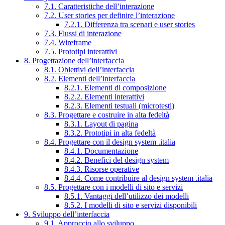
7.1. Caratteristiche dell’interazione
7.2. User stories per definire l’interazione
7.2.1. Differenza tra scenari e user stories
7.3. Flussi di interazione
7.4. Wireframe
7.5. Prototipi interattivi
8. Progettazione dell’interfaccia
8.1. Obiettivi dell’interfaccia
8.2. Elementi dell’interfaccia
8.2.1. Elementi di composizione
8.2.2. Elementi interattivi
8.2.3. Elementi testuali (microtesti)
8.3. Progettare e costruire in alta fedeltà
8.3.1. Layout di pagina
8.3.2. Prototipi in alta fedeltà
8.4. Progettare con il design system .italia
8.4.1. Documentazione
8.4.2. Benefici del design system
8.4.3. Risorse operative
8.4.4. Come contribuire al design system .italia
8.5. Progettare con i modelli di sito e servizi
8.5.1. Vantaggi dell’utilizzo dei modelli
8.5.2. I modelli di sito e servizi disponibili
9. Sviluppo dell’interfaccia
9.1. Approccio allo sviluppo