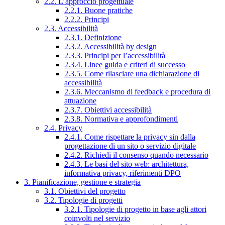
2.2. L’approccio progettuale
2.2.1. Buone pratiche
2.2.2. Principi
2.3. Accessibilità
2.3.1. Definizione
2.3.2. Accessibilità by design
2.3.3. Principi per l’accessibilità
2.3.4. Linee guida e criteri di successo
2.3.5. Come rilasciare una dichiarazione di
accessibilità
2.3.6. Meccanismo di feedback e procedura di
attuazione
2.3.7. Obiettivi accessibilità
2.3.8. Normativa e approfondimenti
2.4. Privacy
2.4.1. Come rispettare la privacy sin dalla
progettazione di un sito o servizio digitale
2.4.2. Richiedi il consenso quando necessario
2.4.3. Le basi del sito web: architettura,
informativa privacy, riferimenti DPO
3. Pianificazione, gestione e strategia
3.1. Obiettivi del progetto
3.2. Tipologie di progetti
3.2.1. Tipologie di progetto in base agli attori
coinvolti nel servizio