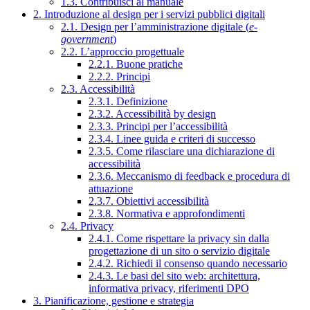
1.3. Contribuisci al manuale
2. Introduzione al design per i servizi pubblici digitali
2.1. Design per l’amministrazione digitale (
e-
government
)
2.2. L’approccio progettuale
2.2.1. Buone pratiche
2.2.2. Principi
2.3. Accessibilità
2.3.1. Definizione
2.3.2. Accessibilità by design
2.3.3. Principi per l’accessibilità
2.3.4. Linee guida e criteri di successo
2.3.5. Come rilasciare una dichiarazione di
accessibilità
2.3.6. Meccanismo di feedback e procedura di
attuazione
2.3.7. Obiettivi accessibilità
2.3.8. Normativa e approfondimenti
2.4. Privacy
2.4.1. Come rispettare la privacy sin dalla
progettazione di un sito o servizio digitale
2.4.2. Richiedi il consenso quando necessario
2.4.3. Le basi del sito web: architettura,
informativa privacy, riferimenti DPO
3. Pianificazione, gestione e strategia