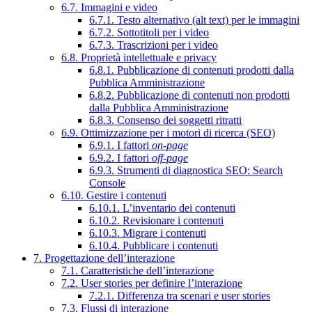
6.7. Immagini e video
6.7.1. Testo alternativo (alt text) per le immagini
6.7.2. Sottotitoli per i video
6.7.3. Trascrizioni per i video
6.8. Proprietà intellettuale e privacy
6.8.1. Pubblicazione di contenuti prodotti dalla
Pubblica Amministrazione
6.8.2. Pubblicazione di contenuti non prodotti
dalla Pubblica Amministrazione
6.8.3. Consenso dei soggetti ritratti
6.9. Ottimizzazione per i motori di ricerca (SEO)
6.9.1. I fattori
on-page
6.9.2. I fattori
off-page
6.9.3. Strumenti di diagnostica SEO: Search
Console
6.10. Gestire i contenuti
6.10.1. L’inventario dei contenuti
6.10.2. Revisionare i contenuti
6.10.3. Migrare i contenuti
6.10.4. Pubblicare i contenuti
7. Progettazione dell’interazione
7.1. Caratteristiche dell’interazione
7.2. User stories per definire l’interazione
7.2.1. Differenza tra scenari e user stories
7.3. Flussi di interazione