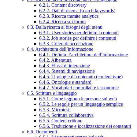
6.2.1. Content discovery
6.2.2. Dati di ricerca (search keywords)
6.2.3. Ricerca tramite analytics
6.2.4. Ricerca sui forum
6.3. Dalla ricerca ai bisogni degli utenti
6.3.1. User stories per definire i contenuti
6.3.2. Job stories per definire i contenuti
6.3.3. Criteri di accettazione
6.4. Architettura dell’informazione
6.4.1. Definire l’architettura dell’informazione
6.4.2. Alberatura
6.4.3. Flussi di interazione
6.4.4. Sistemi di navigazione
6.4.5. Tipologie di contenuto (content type)
6.4.6. Ontologie e standard
6.4.7. Vocabolari controllati e tassonomie
6.5. Scrittura e linguaggio
6.5.1. Come leggono le persone sul web
6.5.2. Le regole per un linguaggio semplice
6.5.3. Microtesti
6.5.4. Scrittura collaborativa
6.5.5. Content critique
6.5.6. Traduzione e localizzazione dei contenuti
6.6. Documenti