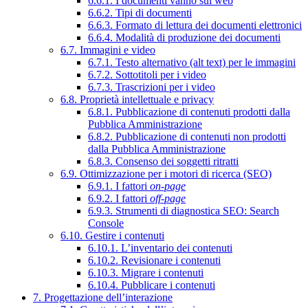
6.6.1. I documenti vanno sul web
6.6.2. Tipi di documenti
6.6.3. Formato di lettura dei documenti elettronici
6.6.4. Modalità di produzione dei documenti
6.7. Immagini e video
6.7.1. Testo alternativo (alt text) per le immagini
6.7.2. Sottotitoli per i video
6.7.3. Trascrizioni per i video
6.8. Proprietà intellettuale e privacy
6.8.1. Pubblicazione di contenuti prodotti dalla
Pubblica Amministrazione
6.8.2. Pubblicazione di contenuti non prodotti
dalla Pubblica Amministrazione
6.8.3. Consenso dei soggetti ritratti
6.9. Ottimizzazione per i motori di ricerca (SEO)
6.9.1. I fattori
on-page
6.9.2. I fattori
off-page
6.9.3. Strumenti di diagnostica SEO: Search
Console
6.10. Gestire i contenuti
6.10.1. L’inventario dei contenuti
6.10.2. Revisionare i contenuti
6.10.3. Migrare i contenuti
6.10.4. Pubblicare i contenuti
7. Progettazione dell’interazione