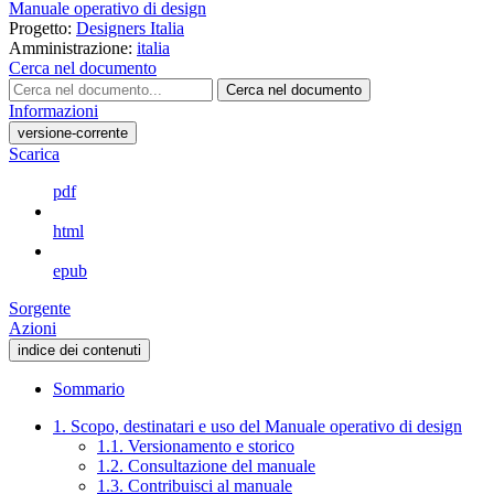
Manuale operativo di design
Progetto:
Designers Italia
Amministrazione:
italia
Cerca nel documento
Cerca nel documento
Informazioni
versione-corrente
Scarica
pdf
html
epub
Sorgente
Azioni
indice dei contenuti
Sommario
1. Scopo, destinatari e uso del Manuale operativo di design
1.1. Versionamento e storico
1.2. Consultazione del manuale
1.3. Contribuisci al manuale