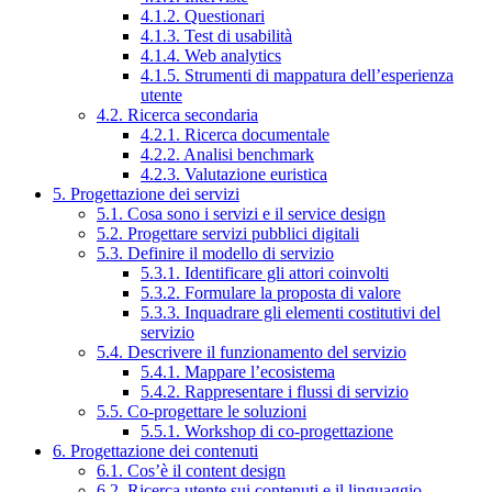
4.1.2. Questionari
4.1.3. Test di usabilità
4.1.4. Web analytics
4.1.5. Strumenti di mappatura dell’esperienza
utente
4.2. Ricerca secondaria
4.2.1. Ricerca documentale
4.2.2. Analisi benchmark
4.2.3. Valutazione euristica
5. Progettazione dei servizi
5.1. Cosa sono i servizi e il service design
5.2. Progettare servizi pubblici digitali
5.3. Definire il modello di servizio
5.3.1. Identificare gli attori coinvolti
5.3.2. Formulare la proposta di valore
5.3.3. Inquadrare gli elementi costitutivi del
servizio
5.4. Descrivere il funzionamento del servizio
5.4.1. Mappare l’ecosistema
5.4.2. Rappresentare i flussi di servizio
5.5. Co-progettare le soluzioni
5.5.1. Workshop di co-progettazione
6. Progettazione dei contenuti
6.1. Cos’è il content design
6.2. Ricerca utente sui contenuti e il linguaggio