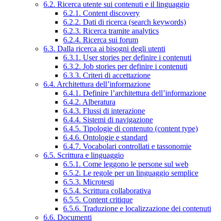
6.2. Ricerca utente sui contenuti e il linguaggio
6.2.1. Content discovery
6.2.2. Dati di ricerca (search keywords)
6.2.3. Ricerca tramite analytics
6.2.4. Ricerca sui forum
6.3. Dalla ricerca ai bisogni degli utenti
6.3.1. User stories per definire i contenuti
6.3.2. Job stories per definire i contenuti
6.3.3. Criteri di accettazione
6.4. Architettura dell’informazione
6.4.1. Definire l’architettura dell’informazione
6.4.2. Alberatura
6.4.3. Flussi di interazione
6.4.4. Sistemi di navigazione
6.4.5. Tipologie di contenuto (content type)
6.4.6. Ontologie e standard
6.4.7. Vocabolari controllati e tassonomie
6.5. Scrittura e linguaggio
6.5.1. Come leggono le persone sul web
6.5.2. Le regole per un linguaggio semplice
6.5.3. Microtesti
6.5.4. Scrittura collaborativa
6.5.5. Content critique
6.5.6. Traduzione e localizzazione dei contenuti
6.6. Documenti