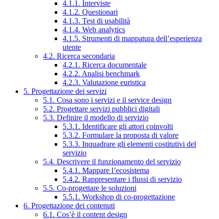
4.1.1. Interviste
4.1.2. Questionari
4.1.3. Test di usabilità
4.1.4. Web analytics
4.1.5. Strumenti di mappatura dell’esperienza
utente
4.2. Ricerca secondaria
4.2.1. Ricerca documentale
4.2.2. Analisi benchmark
4.2.3. Valutazione euristica
5. Progettazione dei servizi
5.1. Cosa sono i servizi e il service design
5.2. Progettare servizi pubblici digitali
5.3. Definire il modello di servizio
5.3.1. Identificare gli attori coinvolti
5.3.2. Formulare la proposta di valore
5.3.3. Inquadrare gli elementi costitutivi del
servizio
5.4. Descrivere il funzionamento del servizio
5.4.1. Mappare l’ecosistema
5.4.2. Rappresentare i flussi di servizio
5.5. Co-progettare le soluzioni
5.5.1. Workshop di co-progettazione
6. Progettazione dei contenuti
6.1. Cos’è il content design