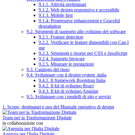
9.1.1. Attività preliminari
9.1.2. Web design responsivo e accessibile
9.1.3. Mobile first
9.1.4. Progressive enhancement e Graceful
degradation
9.2. Strumenti di supporto allo sviluppo del software
9.2.1. Feature detection
9.2.2. Verificare le feature disponibili con Can I
use
9.2.3. Strumenti e risorse per CSS e JavaScript
9.2.4. Supporto browser
9.2.5. Misurare le prestazioni
9.3. Catalogo del riuso
9.4. Sviluppare con il design system .italia
9.4.1. Il framework Bootstrap Italia
9.4.2. Il kit di sviluppo React
9.4.3. Il kit di sviluppo Angular
9.5. Sviluppare con i modelli di sito e servizi
1. Scopo, destinatari e uso del Manuale operativo di design
Team per la Trasformazione Digitale
in collaborazione con
Agenzia per l'Italia Digitale