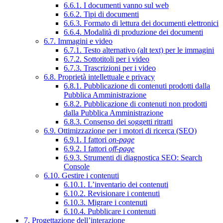
6.6.1. I documenti vanno sul web
6.6.2. Tipi di documenti
6.6.3. Formato di lettura dei documenti elettronici
6.6.4. Modalità di produzione dei documenti
6.7. Immagini e video
6.7.1. Testo alternativo (alt text) per le immagini
6.7.2. Sottotitoli per i video
6.7.3. Trascrizioni per i video
6.8. Proprietà intellettuale e privacy
6.8.1. Pubblicazione di contenuti prodotti dalla
Pubblica Amministrazione
6.8.2. Pubblicazione di contenuti non prodotti
dalla Pubblica Amministrazione
6.8.3. Consenso dei soggetti ritratti
6.9. Ottimizzazione per i motori di ricerca (SEO)
6.9.1. I fattori
on-page
6.9.2. I fattori
off-page
6.9.3. Strumenti di diagnostica SEO: Search
Console
6.10. Gestire i contenuti
6.10.1. L’inventario dei contenuti
6.10.2. Revisionare i contenuti
6.10.3. Migrare i contenuti
6.10.4. Pubblicare i contenuti
7. Progettazione dell’interazione