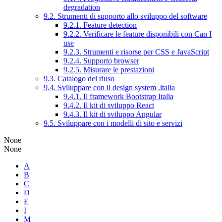
degradation
9.2. Strumenti di supporto allo sviluppo del software
9.2.1. Feature detection
9.2.2. Verificare le feature disponibili con Can I
use
9.2.3. Strumenti e risorse per CSS e JavaScript
9.2.4. Supporto browser
9.2.5. Misurare le prestazioni
9.3. Catalogo del riuso
9.4. Sviluppare con il design system .italia
9.4.1. Il framework Bootstrap Italia
9.4.2. Il kit di sviluppo React
9.4.3. Il kit di sviluppo Angular
9.5. Sviluppare con i modelli di sito e servizi
None
None
A
B
C
D
E
I
M