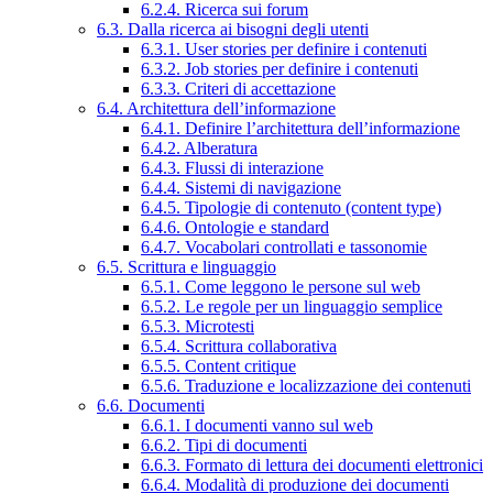
6.2.4. Ricerca sui forum
6.3. Dalla ricerca ai bisogni degli utenti
6.3.1. User stories per definire i contenuti
6.3.2. Job stories per definire i contenuti
6.3.3. Criteri di accettazione
6.4. Architettura dell’informazione
6.4.1. Definire l’architettura dell’informazione
6.4.2. Alberatura
6.4.3. Flussi di interazione
6.4.4. Sistemi di navigazione
6.4.5. Tipologie di contenuto (content type)
6.4.6. Ontologie e standard
6.4.7. Vocabolari controllati e tassonomie
6.5. Scrittura e linguaggio
6.5.1. Come leggono le persone sul web
6.5.2. Le regole per un linguaggio semplice
6.5.3. Microtesti
6.5.4. Scrittura collaborativa
6.5.5. Content critique
6.5.6. Traduzione e localizzazione dei contenuti
6.6. Documenti
6.6.1. I documenti vanno sul web
6.6.2. Tipi di documenti
6.6.3. Formato di lettura dei documenti elettronici
6.6.4. Modalità di produzione dei documenti