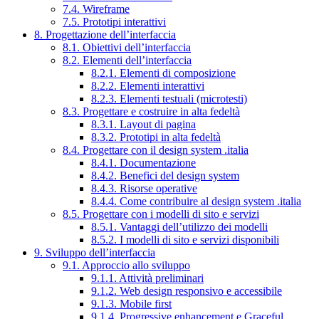
7.4. Wireframe
7.5. Prototipi interattivi
8. Progettazione dell’interfaccia
8.1. Obiettivi dell’interfaccia
8.2. Elementi dell’interfaccia
8.2.1. Elementi di composizione
8.2.2. Elementi interattivi
8.2.3. Elementi testuali (microtesti)
8.3. Progettare e costruire in alta fedeltà
8.3.1. Layout di pagina
8.3.2. Prototipi in alta fedeltà
8.4. Progettare con il design system .italia
8.4.1. Documentazione
8.4.2. Benefici del design system
8.4.3. Risorse operative
8.4.4. Come contribuire al design system .italia
8.5. Progettare con i modelli di sito e servizi
8.5.1. Vantaggi dell’utilizzo dei modelli
8.5.2. I modelli di sito e servizi disponibili
9. Sviluppo dell’interfaccia
9.1. Approccio allo sviluppo
9.1.1. Attività preliminari
9.1.2. Web design responsivo e accessibile
9.1.3. Mobile first
9.1.4. Progressive enhancement e Graceful