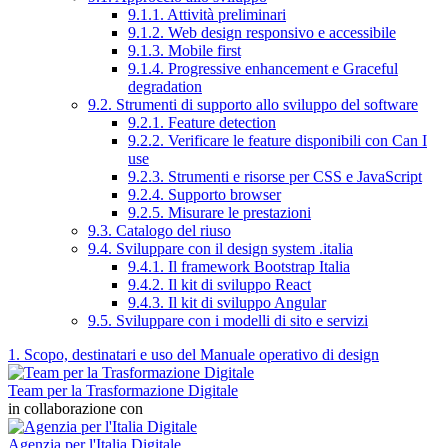
9.1.1. Attività preliminari
9.1.2. Web design responsivo e accessibile
9.1.3. Mobile first
9.1.4. Progressive enhancement e Graceful
degradation
9.2. Strumenti di supporto allo sviluppo del software
9.2.1. Feature detection
9.2.2. Verificare le feature disponibili con Can I
use
9.2.3. Strumenti e risorse per CSS e JavaScript
9.2.4. Supporto browser
9.2.5. Misurare le prestazioni
9.3. Catalogo del riuso
9.4. Sviluppare con il design system .italia
9.4.1. Il framework Bootstrap Italia
9.4.2. Il kit di sviluppo React
9.4.3. Il kit di sviluppo Angular
9.5. Sviluppare con i modelli di sito e servizi
1. Scopo, destinatari e uso del Manuale operativo di design
Team per la Trasformazione Digitale
in collaborazione con
Agenzia per l'Italia Digitale