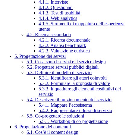
4.1.1. Interviste
4.1.2. Questionari
4.1.3. Test di usabilità
4.1.4. Web analytics
4.1.5. Strumenti di mappatura dell’esperienza
utente
4.2. Ricerca secondaria
4.2.1. Ricerca documentale
4.2.2. Analisi benchmark
4.2.3. Valutazione euristica
5. Progettazione dei servizi
5.1. Cosa sono i servizi e il service design
5.2. Progettare servizi pubblici digitali
5.3. Definire il modello di servizio
5.3.1. Identificare gli attori coinvolti
5.3.2. Formulare la proposta di valore
5.3.3. Inquadrare gli elementi costitutivi del
servizio
5.4. Descrivere il funzionamento del servizio
5.4.1. Mappare l’ecosistema
5.4.2. Rappresentare i flussi di servizio
5.5. Co-progettare le soluzioni
5.5.1. Workshop di co-progettazione
6. Progettazione dei contenuti
6.1. Cos’è il content design