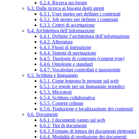
6.2.4. Ricerca sui forum
6.3. Dalla ricerca ai bisogni degli utenti
6.3.1. User stories per definire i contenuti
6.3.2. Job stories per definire i contenuti
6.3.3. Criteri di accettazione
6.4. Architettura dell’informazione
6.4.1. Definire l’architettura dell’informazione
6.4.2. Alberatura
6.4.3. Flussi di interazione
6.4.4. Sistemi di navigazione
6.4.5. Tipologie di contenuto (content type)
6.4.6. Ontologie e standard
6.4.7. Vocabolari controllati e tassonomie
6.5. Scrittura e linguaggio
6.5.1. Come leggono le persone sul web
6.5.2. Le regole per un linguaggio semplice
6.5.3. Microtesti
6.5.4. Scrittura collaborativa
6.5.5. Content critique
6.5.6. Traduzione e localizzazione dei contenuti
6.6. Documenti
6.6.1. I documenti vanno sul web
6.6.2. Tipi di documenti
6.6.3. Formato di lettura dei documenti elettronici
6.6.4. Modalità di produzione dei documenti