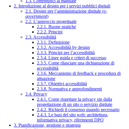
1.3. Contribuisci al manuale
2. Introduzione al design per i servizi pubblici digitali
2.1. Design per l’amministrazione digitale (
e-
government
)
2.2. L’approccio progettuale
2.2.1. Buone pratiche
2.2.2. Principi
2.3. Accessibilità
2.3.1. Definizione
2.3.2. Accessibilità by design
2.3.3. Principi per l’accessibilità
2.3.4. Linee guida e criteri di successo
2.3.5. Come rilasciare una dichiarazione di
accessibilità
2.3.6. Meccanismo di feedback e procedura di
attuazione
2.3.7. Obiettivi accessibilità
2.3.8. Normativa e approfondimenti
2.4. Privacy
2.4.1. Come rispettare la privacy sin dalla
progettazione di un sito o servizio digitale
2.4.2. Richiedi il consenso quando necessario
2.4.3. Le basi del sito web: architettura,
informativa privacy, riferimenti DPO
3. Pianificazione, gestione e strategia