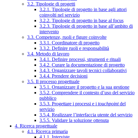
3.2. Tipologie di progetti
3.2.1. Tipologie di progetto in base agli attori
coinvolti nel servizio
3.2.2. Tipologie di progetto in base al focus
3.2.3. Tipologie di progetto in base all’ambito di
intervento
3.3. Competenze, ruoli e figure coinvolte
3.3.1. Coordinatore di progetto
3.3.2. Definire ruoli e responsabilità
3.4. Metodo di lavoro
3.4.1. Definire processi, strumenti e rituali
3.4.2. Curare la documentazione di progetto
3.4.3. Organizzare tavoli tecnici collaborativi
3.4.4. Prendere decisioni
3.5. Il processo progettuale
3.5.1. Organizzare il progetto e la sua gestione
3.5.2. Comprendere il contesto d’uso del servizio
pubblico
3.5.3. Progettare i processi e i
touchpoint
del
servizio
3.5.4. Realizzare l’interfaccia utente del servizio
3.5.5. Validare la soluzione ottenuta
4. Ricerca progettuale
4.1. Ricerca primaria
4.1.1. Interviste