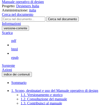
Manuale operativo di design
Progetto:
Designers Italia
Amministrazione:
italia
Cerca nel documento
Cerca nel documento
Informazioni
versione-corrente
Scarica
pdf
html
epub
Sorgente
Azioni
indice dei contenuti
Sommario
1. Scopo, destinatari e uso del Manuale operativo di design
1.1. Versionamento e storico
1.2. Consultazione del manuale
1.3. Contribuisci al manuale