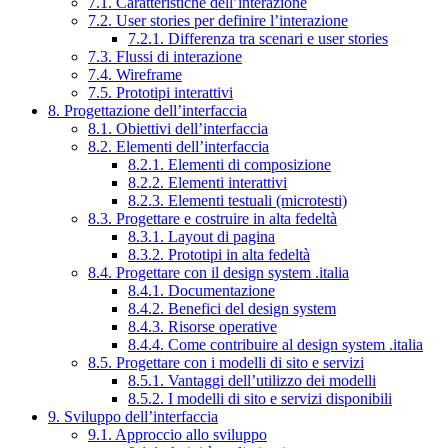
7.1. Caratteristiche dell’interazione
7.2. User stories per definire l’interazione
7.2.1. Differenza tra scenari e user stories
7.3. Flussi di interazione
7.4. Wireframe
7.5. Prototipi interattivi
8. Progettazione dell’interfaccia
8.1. Obiettivi dell’interfaccia
8.2. Elementi dell’interfaccia
8.2.1. Elementi di composizione
8.2.2. Elementi interattivi
8.2.3. Elementi testuali (microtesti)
8.3. Progettare e costruire in alta fedeltà
8.3.1. Layout di pagina
8.3.2. Prototipi in alta fedeltà
8.4. Progettare con il design system .italia
8.4.1. Documentazione
8.4.2. Benefici del design system
8.4.3. Risorse operative
8.4.4. Come contribuire al design system .italia
8.5. Progettare con i modelli di sito e servizi
8.5.1. Vantaggi dell’utilizzo dei modelli
8.5.2. I modelli di sito e servizi disponibili
9. Sviluppo dell’interfaccia
9.1. Approccio allo sviluppo