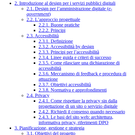
2. Introduzione al design per i servizi pubblici digitali
2.1. Design per l’amministrazione digitale (
e-
government
)
2.2. L’approccio progettuale
2.2.1. Buone pratiche
2.2.2. Principi
2.3. Accessibilità
2.3.1. Definizione
2.3.2. Accessibilità by design
2.3.3. Principi per l’accessibilità
2.3.4. Linee guida e criteri di successo
2.3.5. Come rilasciare una dichiarazione di
accessibilità
2.3.6. Meccanismo di feedback e procedura di
attuazione
2.3.7. Obiettivi accessibilità
2.3.8. Normativa e approfondimenti
2.4. Privacy
2.4.1. Come rispettare la privacy sin dalla
progettazione di un sito o servizio digitale
2.4.2. Richiedi il consenso quando necessario
2.4.3. Le basi del sito web: architettura,
informativa privacy, riferimenti DPO
3. Pianificazione, gestione e strategia
3.1. Obiettivi del progetto