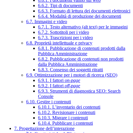
6.6.1. I documenti vanno sul web
6.6.2. Tipi di documenti
6.6.3. Formato di lettura dei documenti elettronici
6.6.4. Modalità di produzione dei documenti
6.7. Immagini e video
6.7.1. Testo alternativo (alt text) per le immagini
6.7.2. Sottotitoli per i video
6.7.3. Trascrizioni per i video
6.8. Proprietà intellettuale e privacy
6.8.1. Pubblicazione di contenuti prodotti dalla
Pubblica Amministrazione
6.8.2. Pubblicazione di contenuti non prodotti
dalla Pubblica Amministrazione
6.8.3. Consenso dei soggetti ritratti
6.9. Ottimizzazione per i motori di ricerca (SEO)
6.9.1. I fattori
on-page
6.9.2. I fattori
off-page
6.9.3. Strumenti di diagnostica SEO: Search
Console
6.10. Gestire i contenuti
6.10.1. L’inventario dei contenuti
6.10.2. Revisionare i contenuti
6.10.3. Migrare i contenuti
6.10.4. Pubblicare i contenuti
7. Progettazione dell’interazione