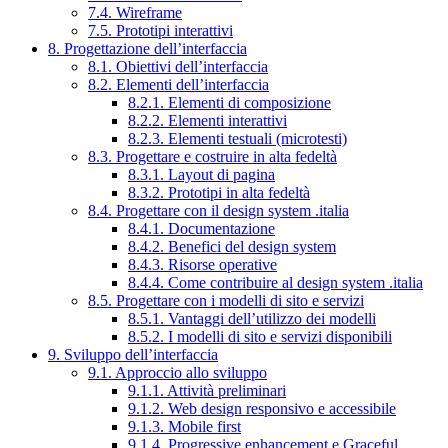
7.4. Wireframe
7.5. Prototipi interattivi
8. Progettazione dell’interfaccia
8.1. Obiettivi dell’interfaccia
8.2. Elementi dell’interfaccia
8.2.1. Elementi di composizione
8.2.2. Elementi interattivi
8.2.3. Elementi testuali (microtesti)
8.3. Progettare e costruire in alta fedeltà
8.3.1. Layout di pagina
8.3.2. Prototipi in alta fedeltà
8.4. Progettare con il design system .italia
8.4.1. Documentazione
8.4.2. Benefici del design system
8.4.3. Risorse operative
8.4.4. Come contribuire al design system .italia
8.5. Progettare con i modelli di sito e servizi
8.5.1. Vantaggi dell’utilizzo dei modelli
8.5.2. I modelli di sito e servizi disponibili
9. Sviluppo dell’interfaccia
9.1. Approccio allo sviluppo
9.1.1. Attività preliminari
9.1.2. Web design responsivo e accessibile
9.1.3. Mobile first
9.1.4. Progressive enhancement e Graceful