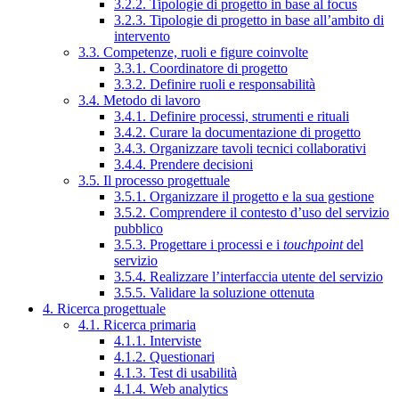
3.2.2. Tipologie di progetto in base al focus
3.2.3. Tipologie di progetto in base all’ambito di
intervento
3.3. Competenze, ruoli e figure coinvolte
3.3.1. Coordinatore di progetto
3.3.2. Definire ruoli e responsabilità
3.4. Metodo di lavoro
3.4.1. Definire processi, strumenti e rituali
3.4.2. Curare la documentazione di progetto
3.4.3. Organizzare tavoli tecnici collaborativi
3.4.4. Prendere decisioni
3.5. Il processo progettuale
3.5.1. Organizzare il progetto e la sua gestione
3.5.2. Comprendere il contesto d’uso del servizio
pubblico
3.5.3. Progettare i processi e i
touchpoint
del
servizio
3.5.4. Realizzare l’interfaccia utente del servizio
3.5.5. Validare la soluzione ottenuta
4. Ricerca progettuale
4.1. Ricerca primaria
4.1.1. Interviste
4.1.2. Questionari
4.1.3. Test di usabilità
4.1.4. Web analytics