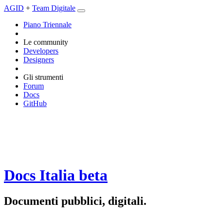
AGID
+
Team Digitale
Piano Triennale
Le community
Developers
Designers
Gli strumenti
Forum
Docs
GitHub
Docs Italia
beta
Documenti pubblici, digitali.