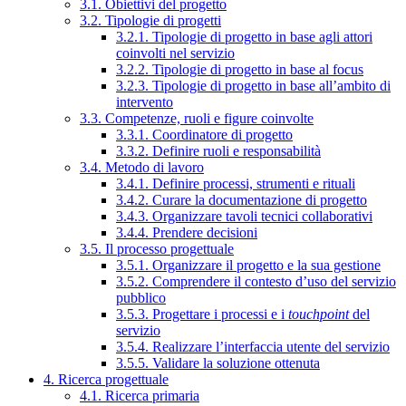
3.1. Obiettivi del progetto
3.2. Tipologie di progetti
3.2.1. Tipologie di progetto in base agli attori
coinvolti nel servizio
3.2.2. Tipologie di progetto in base al focus
3.2.3. Tipologie di progetto in base all’ambito di
intervento
3.3. Competenze, ruoli e figure coinvolte
3.3.1. Coordinatore di progetto
3.3.2. Definire ruoli e responsabilità
3.4. Metodo di lavoro
3.4.1. Definire processi, strumenti e rituali
3.4.2. Curare la documentazione di progetto
3.4.3. Organizzare tavoli tecnici collaborativi
3.4.4. Prendere decisioni
3.5. Il processo progettuale
3.5.1. Organizzare il progetto e la sua gestione
3.5.2. Comprendere il contesto d’uso del servizio
pubblico
3.5.3. Progettare i processi e i
touchpoint
del
servizio
3.5.4. Realizzare l’interfaccia utente del servizio
3.5.5. Validare la soluzione ottenuta
4. Ricerca progettuale
4.1. Ricerca primaria