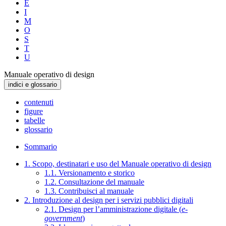
E
I
M
O
S
T
U
Manuale operativo di design
indici e glossario
contenuti
figure
tabelle
glossario
Sommario
1. Scopo, destinatari e uso del Manuale operativo di design
1.1. Versionamento e storico
1.2. Consultazione del manuale
1.3. Contribuisci al manuale
2. Introduzione al design per i servizi pubblici digitali
2.1. Design per l’amministrazione digitale (
e-
government
)