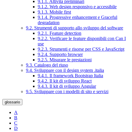
9.1.1. Attività preliminari
9.1.2. Web design responsivo e accessibile
9.1.3. Mobile first
9.1.4. Progressive enhancement e Graceful
degradation
9.2. Strumenti di supporto allo sviluppo del software
9.2.1. Feature detection
9.2.2. Verificare le feature disponibili con Can I
use
9.2.3. Strumenti e risorse per CSS e JavaScript
9.2.4. Supporto browser
9.2.5. Misurare le prestazioni
9.3. Catalogo del riuso
9.4. Sviluppare con il design system .italia
9.4.1. Il framework Bootstrap Italia
9.4.2. Il kit di sviluppo React
9.4.3. Il kit di sviluppo Angular
9.5. Sviluppare con i modelli di sito e servizi
glossario
A
B
C
D