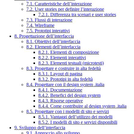
7.1. Caratteristiche dell’interazione
7.2. User stories per definire l’interazione
7.2.1. Differenza tra scenari e user stories
7.3. Flussi di interazione
7.4. Wireframe
7.5. Prototipi interattivi
8. Progettazione dell’interfaccia
8.1. Obiettivi dell’interfaccia
8.2. Elementi dell’interfaccia
8.2.1. Elementi di composizione
8.2.2. Elementi interattivi
8.2.3. Elementi testuali (microtesti)
8.3. Progettare e costruire in alta fedeltà
8.3.1. Layout di pagina
8.3.2. Prototipi in alta fedeltà
8.4. Progettare con il design system .italia
8.4.1. Documentazione
8.4.2. Benefici del design system
8.4.3. Risorse operative
8.4.4. Come contribuire al design system .italia
8.5. Progettare con i modelli di sito e servizi
8.5.1. Vantaggi dell’utilizzo dei modelli
8.5.2. I modelli di sito e servizi disponibili
9. Sviluppo dell’interfaccia
9.1. Approccio allo sviluppo