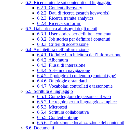
6.2. Ricerca utente sui contenuti e il linguaggio
6.2.1. Content discovery
6.2.2. Dati di ricerca (search keywords)
6.2.3. Ricerca tramite analytics
6.2.4. Ricerca sui forum
6.3. Dalla ricerca ai bisogni degli utenti
6.3.1. User stories per definire i contenuti
6.3.2. Job stories per definire i contenuti
6.3.3. Criteri di accettazione
6.4. Architettura dell’informazione
6.4.1. Definire l’architettura dell’informazione
6.4.2. Alberatura
6.4.3. Flussi di interazione
6.4.4. Sistemi di navigazione
6.4.5. Tipologie di contenuto (content type)
6.4.6. Ontologie e standard
6.4.7. Vocabolari controllati e tassonomie
6.5. Scrittura e linguaggio
6.5.1. Come leggono le persone sul web
6.5.2. Le regole per un linguaggio semplice
6.5.3. Microtesti
6.5.4. Scrittura collaborativa
6.5.5. Content critique
6.5.6. Traduzione e localizzazione dei contenuti
6.6. Documenti