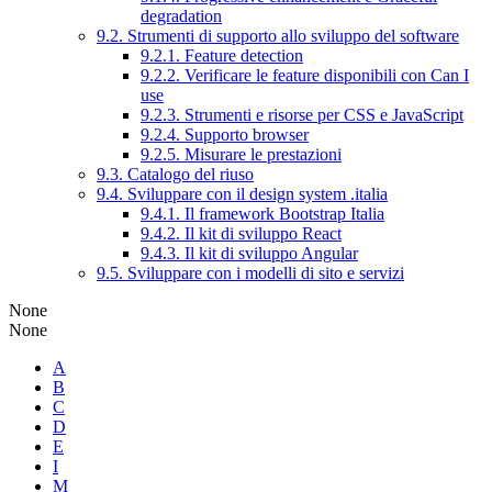
degradation
9.2. Strumenti di supporto allo sviluppo del software
9.2.1. Feature detection
9.2.2. Verificare le feature disponibili con Can I
use
9.2.3. Strumenti e risorse per CSS e JavaScript
9.2.4. Supporto browser
9.2.5. Misurare le prestazioni
9.3. Catalogo del riuso
9.4. Sviluppare con il design system .italia
9.4.1. Il framework Bootstrap Italia
9.4.2. Il kit di sviluppo React
9.4.3. Il kit di sviluppo Angular
9.5. Sviluppare con i modelli di sito e servizi
None
None
A
B
C
D
E
I
M