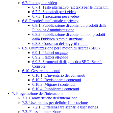
6.7. Immagini e video
6.7.1. Testo alternativo (alt text) per le immagini
6.7.2. Sottotitoli per i video
6.7.3. Trascrizioni per i video
6.8. Proprietà intellettuale e privacy
6.8.1. Pubblicazione di contenuti prodotti dalla
Pubblica Amministrazione
6.8.2. Pubblicazione di contenuti non prodotti
dalla Pubblica Amministrazione
6.8.3. Consenso dei soggetti ritratti
6.9. Ottimizzazione per i motori di ricerca (SEO)
6.9.1. I fattori
on-page
6.9.2. I fattori
off-page
6.9.3. Strumenti di diagnostica SEO: Search
Console
6.10. Gestire i contenuti
6.10.1. L’inventario dei contenuti
6.10.2. Revisionare i contenuti
6.10.3. Migrare i contenuti
6.10.4. Pubblicare i contenuti
7. Progettazione dell’interazione
7.1. Caratteristiche dell’interazione
7.2. User stories per definire l’interazione
7.2.1. Differenza tra scenari e user stories
7.3. Flussi di interazione