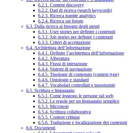
6.2.1. Content discovery
6.2.2. Dati di ricerca (search keywords)
6.2.3. Ricerca tramite analytics
6.2.4. Ricerca sui forum
6.3. Dalla ricerca ai bisogni degli utenti
6.3.1. User stories per definire i contenuti
6.3.2. Job stories per definire i contenuti
6.3.3. Criteri di accettazione
6.4. Architettura dell’informazione
6.4.1. Definire l’architettura dell’informazione
6.4.2. Alberatura
6.4.3. Flussi di interazione
6.4.4. Sistemi di navigazione
6.4.5. Tipologie di contenuto (content type)
6.4.6. Ontologie e standard
6.4.7. Vocabolari controllati e tassonomie
6.5. Scrittura e linguaggio
6.5.1. Come leggono le persone sul web
6.5.2. Le regole per un linguaggio semplice
6.5.3. Microtesti
6.5.4. Scrittura collaborativa
6.5.5. Content critique
6.5.6. Traduzione e localizzazione dei contenuti
6.6. Documenti