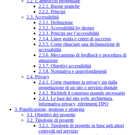
2.2. L’approccio progettuale
2.2.1. Buone pratiche
2.2.2. Principi
2.3. Accessibilità
2.3.1. Definizione
2.3.2. Accessibilità by design
2.3.3. Principi per l’accessibilità
2.3.4. Linee guida e criteri di successo
2.3.5. Come rilasciare una dichiarazione di
accessibilità
2.3.6. Meccanismo di feedback e procedura di
attuazione
2.3.7. Obiettivi accessibilità
2.3.8. Normativa e approfondimenti
2.4. Privacy
2.4.1. Come rispettare la privacy sin dalla
progettazione di un sito o servizio digitale
2.4.2. Richiedi il consenso quando necessario
2.4.3. Le basi del sito web: architettura,
informativa privacy, riferimenti DPO
3. Pianificazione, gestione e strategia
3.1. Obiettivi del progetto
3.2. Tipologie di progetti
3.2.1. Tipologie di progetto in base agli attori
coinvolti nel servizio