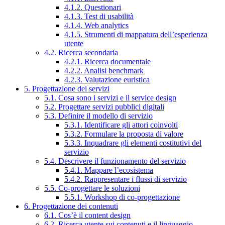
4.1.2. Questionari
4.1.3. Test di usabilità
4.1.4. Web analytics
4.1.5. Strumenti di mappatura dell’esperienza
utente
4.2. Ricerca secondaria
4.2.1. Ricerca documentale
4.2.2. Analisi benchmark
4.2.3. Valutazione euristica
5. Progettazione dei servizi
5.1. Cosa sono i servizi e il service design
5.2. Progettare servizi pubblici digitali
5.3. Definire il modello di servizio
5.3.1. Identificare gli attori coinvolti
5.3.2. Formulare la proposta di valore
5.3.3. Inquadrare gli elementi costitutivi del
servizio
5.4. Descrivere il funzionamento del servizio
5.4.1. Mappare l’ecosistema
5.4.2. Rappresentare i flussi di servizio
5.5. Co-progettare le soluzioni
5.5.1. Workshop di co-progettazione
6. Progettazione dei contenuti
6.1. Cos’è il content design
6.2. Ricerca utente sui contenuti e il linguaggio