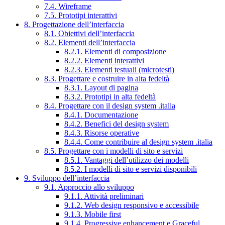
7.4. Wireframe
7.5. Prototipi interattivi
8. Progettazione dell’interfaccia
8.1. Obiettivi dell’interfaccia
8.2. Elementi dell’interfaccia
8.2.1. Elementi di composizione
8.2.2. Elementi interattivi
8.2.3. Elementi testuali (microtesti)
8.3. Progettare e costruire in alta fedeltà
8.3.1. Layout di pagina
8.3.2. Prototipi in alta fedeltà
8.4. Progettare con il design system .italia
8.4.1. Documentazione
8.4.2. Benefici del design system
8.4.3. Risorse operative
8.4.4. Come contribuire al design system .italia
8.5. Progettare con i modelli di sito e servizi
8.5.1. Vantaggi dell’utilizzo dei modelli
8.5.2. I modelli di sito e servizi disponibili
9. Sviluppo dell’interfaccia
9.1. Approccio allo sviluppo
9.1.1. Attività preliminari
9.1.2. Web design responsivo e accessibile
9.1.3. Mobile first
9.1.4. Progressive enhancement e Graceful