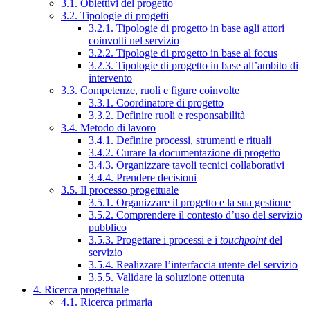
3.1. Obiettivi del progetto
3.2. Tipologie di progetti
3.2.1. Tipologie di progetto in base agli attori
coinvolti nel servizio
3.2.2. Tipologie di progetto in base al focus
3.2.3. Tipologie di progetto in base all’ambito di
intervento
3.3. Competenze, ruoli e figure coinvolte
3.3.1. Coordinatore di progetto
3.3.2. Definire ruoli e responsabilità
3.4. Metodo di lavoro
3.4.1. Definire processi, strumenti e rituali
3.4.2. Curare la documentazione di progetto
3.4.3. Organizzare tavoli tecnici collaborativi
3.4.4. Prendere decisioni
3.5. Il processo progettuale
3.5.1. Organizzare il progetto e la sua gestione
3.5.2. Comprendere il contesto d’uso del servizio
pubblico
3.5.3. Progettare i processi e i
touchpoint
del
servizio
3.5.4. Realizzare l’interfaccia utente del servizio
3.5.5. Validare la soluzione ottenuta
4. Ricerca progettuale
4.1. Ricerca primaria