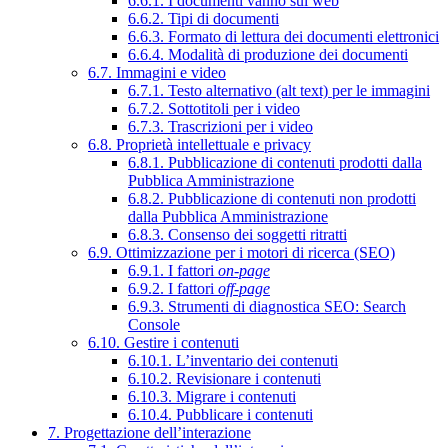
6.6.1. I documenti vanno sul web
6.6.2. Tipi di documenti
6.6.3. Formato di lettura dei documenti elettronici
6.6.4. Modalità di produzione dei documenti
6.7. Immagini e video
6.7.1. Testo alternativo (alt text) per le immagini
6.7.2. Sottotitoli per i video
6.7.3. Trascrizioni per i video
6.8. Proprietà intellettuale e privacy
6.8.1. Pubblicazione di contenuti prodotti dalla
Pubblica Amministrazione
6.8.2. Pubblicazione di contenuti non prodotti
dalla Pubblica Amministrazione
6.8.3. Consenso dei soggetti ritratti
6.9. Ottimizzazione per i motori di ricerca (SEO)
6.9.1. I fattori
on-page
6.9.2. I fattori
off-page
6.9.3. Strumenti di diagnostica SEO: Search
Console
6.10. Gestire i contenuti
6.10.1. L’inventario dei contenuti
6.10.2. Revisionare i contenuti
6.10.3. Migrare i contenuti
6.10.4. Pubblicare i contenuti
7. Progettazione dell’interazione