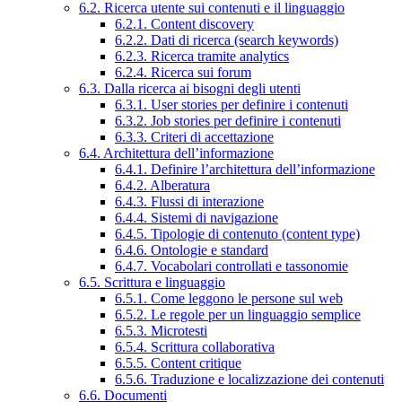
6.2. Ricerca utente sui contenuti e il linguaggio
6.2.1. Content discovery
6.2.2. Dati di ricerca (search keywords)
6.2.3. Ricerca tramite analytics
6.2.4. Ricerca sui forum
6.3. Dalla ricerca ai bisogni degli utenti
6.3.1. User stories per definire i contenuti
6.3.2. Job stories per definire i contenuti
6.3.3. Criteri di accettazione
6.4. Architettura dell’informazione
6.4.1. Definire l’architettura dell’informazione
6.4.2. Alberatura
6.4.3. Flussi di interazione
6.4.4. Sistemi di navigazione
6.4.5. Tipologie di contenuto (content type)
6.4.6. Ontologie e standard
6.4.7. Vocabolari controllati e tassonomie
6.5. Scrittura e linguaggio
6.5.1. Come leggono le persone sul web
6.5.2. Le regole per un linguaggio semplice
6.5.3. Microtesti
6.5.4. Scrittura collaborativa
6.5.5. Content critique
6.5.6. Traduzione e localizzazione dei contenuti
6.6. Documenti