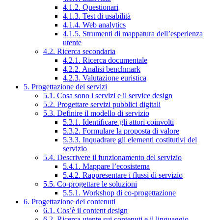
4.1.2. Questionari
4.1.3. Test di usabilità
4.1.4. Web analytics
4.1.5. Strumenti di mappatura dell’esperienza
utente
4.2. Ricerca secondaria
4.2.1. Ricerca documentale
4.2.2. Analisi benchmark
4.2.3. Valutazione euristica
5. Progettazione dei servizi
5.1. Cosa sono i servizi e il service design
5.2. Progettare servizi pubblici digitali
5.3. Definire il modello di servizio
5.3.1. Identificare gli attori coinvolti
5.3.2. Formulare la proposta di valore
5.3.3. Inquadrare gli elementi costitutivi del
servizio
5.4. Descrivere il funzionamento del servizio
5.4.1. Mappare l’ecosistema
5.4.2. Rappresentare i flussi di servizio
5.5. Co-progettare le soluzioni
5.5.1. Workshop di co-progettazione
6. Progettazione dei contenuti
6.1. Cos’è il content design
6.2. Ricerca utente sui contenuti e il linguaggio