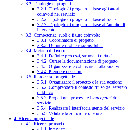
3.2. Tipologie di progetti
3.2.1. Tipologie di progetto in base agli attori
coinvolti nel servizio
3.2.2. Tipologie di progetto in base al focus
3.2.3. Tipologie di progetto in base all’ambito di
intervento
3.3. Competenze, ruoli e figure coinvolte
3.3.1. Coordinatore di progetto
3.3.2. Definire ruoli e responsabilità
3.4. Metodo di lavoro
3.4.1. Definire processi, strumenti e rituali
3.4.2. Curare la documentazione di progetto
3.4.3. Organizzare tavoli tecnici collaborativi
3.4.4. Prendere decisioni
3.5. Il processo progettuale
3.5.1. Organizzare il progetto e la sua gestione
3.5.2. Comprendere il contesto d’uso del servizio
pubblico
3.5.3. Progettare i processi e i
touchpoint
del
servizio
3.5.4. Realizzare l’interfaccia utente del servizio
3.5.5. Validare la soluzione ottenuta
4. Ricerca progettuale
4.1. Ricerca primaria
4.1.1. Interviste