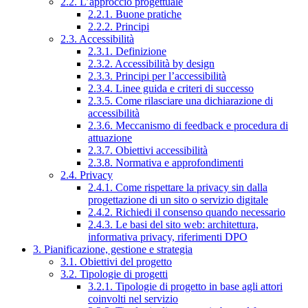
2.2. L’approccio progettuale
2.2.1. Buone pratiche
2.2.2. Principi
2.3. Accessibilità
2.3.1. Definizione
2.3.2. Accessibilità by design
2.3.3. Principi per l’accessibilità
2.3.4. Linee guida e criteri di successo
2.3.5. Come rilasciare una dichiarazione di
accessibilità
2.3.6. Meccanismo di feedback e procedura di
attuazione
2.3.7. Obiettivi accessibilità
2.3.8. Normativa e approfondimenti
2.4. Privacy
2.4.1. Come rispettare la privacy sin dalla
progettazione di un sito o servizio digitale
2.4.2. Richiedi il consenso quando necessario
2.4.3. Le basi del sito web: architettura,
informativa privacy, riferimenti DPO
3. Pianificazione, gestione e strategia
3.1. Obiettivi del progetto
3.2. Tipologie di progetti
3.2.1. Tipologie di progetto in base agli attori
coinvolti nel servizio