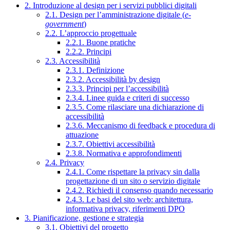
2. Introduzione al design per i servizi pubblici digitali
2.1. Design per l’amministrazione digitale (
e-
government
)
2.2. L’approccio progettuale
2.2.1. Buone pratiche
2.2.2. Principi
2.3. Accessibilità
2.3.1. Definizione
2.3.2. Accessibilità by design
2.3.3. Principi per l’accessibilità
2.3.4. Linee guida e criteri di successo
2.3.5. Come rilasciare una dichiarazione di
accessibilità
2.3.6. Meccanismo di feedback e procedura di
attuazione
2.3.7. Obiettivi accessibilità
2.3.8. Normativa e approfondimenti
2.4. Privacy
2.4.1. Come rispettare la privacy sin dalla
progettazione di un sito o servizio digitale
2.4.2. Richiedi il consenso quando necessario
2.4.3. Le basi del sito web: architettura,
informativa privacy, riferimenti DPO
3. Pianificazione, gestione e strategia
3.1. Obiettivi del progetto