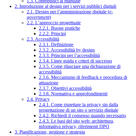
1.3. Contribuisci al manuale
2. Introduzione al design per i servizi pubblici digitali
2.1. Design per l’amministrazione digitale (
e-
government
)
2.2. L’approccio progettuale
2.2.1. Buone pratiche
2.2.2. Principi
2.3. Accessibilità
2.3.1. Definizione
2.3.2. Accessibilità by design
2.3.3. Principi per l’accessibilità
2.3.4. Linee guida e criteri di successo
2.3.5. Come rilasciare una dichiarazione di
accessibilità
2.3.6. Meccanismo di feedback e procedura di
attuazione
2.3.7. Obiettivi accessibilità
2.3.8. Normativa e approfondimenti
2.4. Privacy
2.4.1. Come rispettare la privacy sin dalla
progettazione di un sito o servizio digitale
2.4.2. Richiedi il consenso quando necessario
2.4.3. Le basi del sito web: architettura,
informativa privacy, riferimenti DPO
3. Pianificazione, gestione e strategia