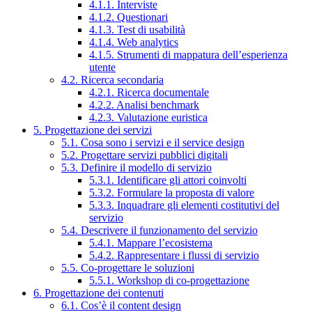
4.1.1. Interviste
4.1.2. Questionari
4.1.3. Test di usabilità
4.1.4. Web analytics
4.1.5. Strumenti di mappatura dell’esperienza
utente
4.2. Ricerca secondaria
4.2.1. Ricerca documentale
4.2.2. Analisi benchmark
4.2.3. Valutazione euristica
5. Progettazione dei servizi
5.1. Cosa sono i servizi e il service design
5.2. Progettare servizi pubblici digitali
5.3. Definire il modello di servizio
5.3.1. Identificare gli attori coinvolti
5.3.2. Formulare la proposta di valore
5.3.3. Inquadrare gli elementi costitutivi del
servizio
5.4. Descrivere il funzionamento del servizio
5.4.1. Mappare l’ecosistema
5.4.2. Rappresentare i flussi di servizio
5.5. Co-progettare le soluzioni
5.5.1. Workshop di co-progettazione
6. Progettazione dei contenuti
6.1. Cos’è il content design