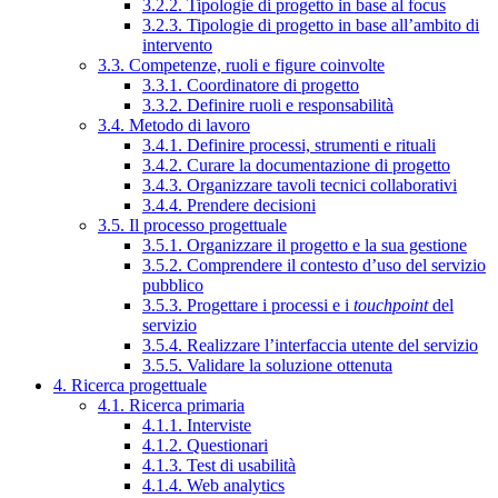
3.2.2. Tipologie di progetto in base al focus
3.2.3. Tipologie di progetto in base all’ambito di
intervento
3.3. Competenze, ruoli e figure coinvolte
3.3.1. Coordinatore di progetto
3.3.2. Definire ruoli e responsabilità
3.4. Metodo di lavoro
3.4.1. Definire processi, strumenti e rituali
3.4.2. Curare la documentazione di progetto
3.4.3. Organizzare tavoli tecnici collaborativi
3.4.4. Prendere decisioni
3.5. Il processo progettuale
3.5.1. Organizzare il progetto e la sua gestione
3.5.2. Comprendere il contesto d’uso del servizio
pubblico
3.5.3. Progettare i processi e i
touchpoint
del
servizio
3.5.4. Realizzare l’interfaccia utente del servizio
3.5.5. Validare la soluzione ottenuta
4. Ricerca progettuale
4.1. Ricerca primaria
4.1.1. Interviste
4.1.2. Questionari
4.1.3. Test di usabilità
4.1.4. Web analytics