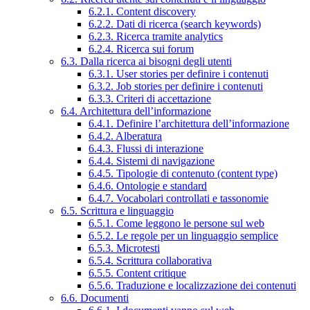
6.2.1. Content discovery
6.2.2. Dati di ricerca (search keywords)
6.2.3. Ricerca tramite analytics
6.2.4. Ricerca sui forum
6.3. Dalla ricerca ai bisogni degli utenti
6.3.1. User stories per definire i contenuti
6.3.2. Job stories per definire i contenuti
6.3.3. Criteri di accettazione
6.4. Architettura dell’informazione
6.4.1. Definire l’architettura dell’informazione
6.4.2. Alberatura
6.4.3. Flussi di interazione
6.4.4. Sistemi di navigazione
6.4.5. Tipologie di contenuto (content type)
6.4.6. Ontologie e standard
6.4.7. Vocabolari controllati e tassonomie
6.5. Scrittura e linguaggio
6.5.1. Come leggono le persone sul web
6.5.2. Le regole per un linguaggio semplice
6.5.3. Microtesti
6.5.4. Scrittura collaborativa
6.5.5. Content critique
6.5.6. Traduzione e localizzazione dei contenuti
6.6. Documenti