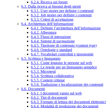
6.2.4. Ricerca sui forum
6.3. Dalla ricerca ai bisogni degli utenti
6.3.1. User stories per definire i contenuti
6.3.2. Job stories per definire i contenuti
6.3.3. Criteri di accettazione
6.4. Architettura dell’informazione
6.4.1. Definire l’architettura dell’informazione
6.4.2. Alberatura
6.4.3. Flussi di interazione
6.4.4. Sistemi di navigazione
6.4.5. Tipologie di contenuto (content type)
6.4.6. Ontologie e standard
6.4.7. Vocabolari controllati e tassonomie
6.5. Scrittura e linguaggio
6.5.1. Come leggono le persone sul web
6.5.2. Le regole per un linguaggio semplice
6.5.3. Microtesti
6.5.4. Scrittura collaborativa
6.5.5. Content critique
6.5.6. Traduzione e localizzazione dei contenuti
6.6. Documenti
6.6.1. I documenti vanno sul web
6.6.2. Tipi di documenti
6.6.3. Formato di lettura dei documenti elettronici
6.6.4. Modalità di produzione dei documenti