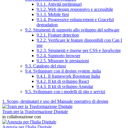
9.1.1. Attività preliminari
9.1.2. Web design responsivo e accessibile
9.1.3. Mobile first
9.1.4. Progressive enhancement e Graceful
degradation
9.2. Strumenti di supporto allo sviluppo del software
9.2.1. Feature detection
9.2.2. Verificare le feature disponibili con Can I
use
9.2.3. Strumenti e risorse per CSS e JavaScript
9.2.4. Supporto browser
9.2.5. Misurare le prestazioni
9.3. Catalogo del riuso
9.4. Sviluppare con il design system .italia
9.4.1. Il framework Bootstrap Italia
9.4.2. Il kit di sviluppo React
9.4.3. Il kit di sviluppo Angular
9.5. Sviluppare con i modelli di sito e servizi
1. Scopo, destinatari e uso del Manuale operativo di design
Team per la Trasformazione Digitale
in collaborazione con
Agenzia per l'Italia Digitale