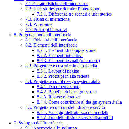
7.1. Caratteristiche dell’interazione
7.2. User stories per definire l’interazione
7.2.1. Differenza tra scenari e user stories
7.3. Flussi di interazione
7.4. Wireframe
7.5. Prototipi interattivi
8. Progettazione dell’interfaccia
8.1. Obiettivi dell’interfaccia
8.2. Elementi dell’interfaccia
8.2.1. Elementi di composizione
8.2.2. Elementi interattivi
8.2.3. Elementi testuali (microtesti)
8.3. Progettare e costruire in alta fedeltà
8.3.1. Layout di pagina
8.3.2. Prototipi in alta fedeltà
8.4. Progettare con il design system .italia
8.4.1. Documentazione
8.4.2. Benefici del design system
8.4.3. Risorse operative
8.4.4. Come contribuire al design system .italia
8.5. Progettare con i modelli di sito e servizi
8.5.1. Vantaggi dell’utilizzo dei modelli
8.5.2. I modelli di sito e servizi disponibili
9. Sviluppo dell’interfaccia
9.1. Approccio allo sviluppo