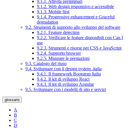
9.1.1. Attività preliminari
9.1.2. Web design responsivo e accessibile
9.1.3. Mobile first
9.1.4. Progressive enhancement e Graceful
degradation
9.2. Strumenti di supporto allo sviluppo del software
9.2.1. Feature detection
9.2.2. Verificare le feature disponibili con Can I
use
9.2.3. Strumenti e risorse per CSS e JavaScript
9.2.4. Supporto browser
9.2.5. Misurare le prestazioni
9.3. Catalogo del riuso
9.4. Sviluppare con il design system .italia
9.4.1. Il framework Bootstrap Italia
9.4.2. Il kit di sviluppo React
9.4.3. Il kit di sviluppo Angular
9.5. Sviluppare con i modelli di sito e servizi
glossario
A
B
C
D