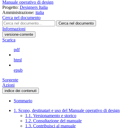
Manuale operativo di design
Progetto:
Designers Italia
Amministrazione:
italia
Cerca nel documento
Cerca nel documento
Informazioni
versione-corrente
Scarica
pdf
html
epub
Sorgente
Azioni
indice dei contenuti
Sommario
1. Scopo, destinatari e uso del Manuale operativo di design
1.1. Versionamento e storico
1.2. Consultazione del manuale
1.3. Contribuisci al manuale