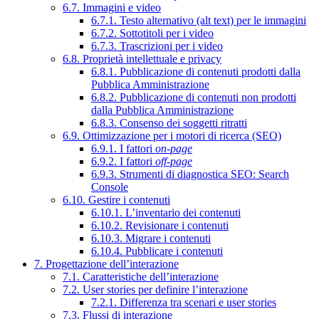
6.7. Immagini e video
6.7.1. Testo alternativo (alt text) per le immagini
6.7.2. Sottotitoli per i video
6.7.3. Trascrizioni per i video
6.8. Proprietà intellettuale e privacy
6.8.1. Pubblicazione di contenuti prodotti dalla
Pubblica Amministrazione
6.8.2. Pubblicazione di contenuti non prodotti
dalla Pubblica Amministrazione
6.8.3. Consenso dei soggetti ritratti
6.9. Ottimizzazione per i motori di ricerca (SEO)
6.9.1. I fattori
on-page
6.9.2. I fattori
off-page
6.9.3. Strumenti di diagnostica SEO: Search
Console
6.10. Gestire i contenuti
6.10.1. L’inventario dei contenuti
6.10.2. Revisionare i contenuti
6.10.3. Migrare i contenuti
6.10.4. Pubblicare i contenuti
7. Progettazione dell’interazione
7.1. Caratteristiche dell’interazione
7.2. User stories per definire l’interazione
7.2.1. Differenza tra scenari e user stories
7.3. Flussi di interazione