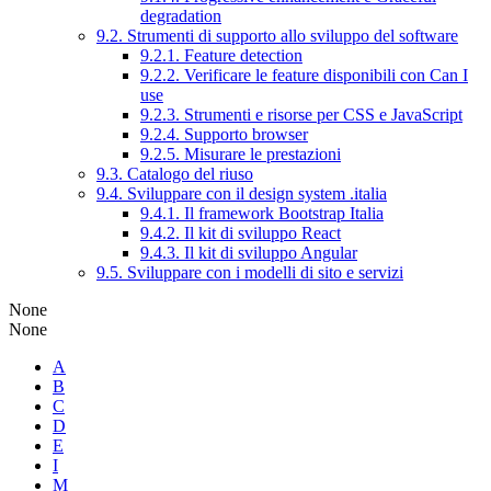
degradation
9.2. Strumenti di supporto allo sviluppo del software
9.2.1. Feature detection
9.2.2. Verificare le feature disponibili con Can I
use
9.2.3. Strumenti e risorse per CSS e JavaScript
9.2.4. Supporto browser
9.2.5. Misurare le prestazioni
9.3. Catalogo del riuso
9.4. Sviluppare con il design system .italia
9.4.1. Il framework Bootstrap Italia
9.4.2. Il kit di sviluppo React
9.4.3. Il kit di sviluppo Angular
9.5. Sviluppare con i modelli di sito e servizi
None
None
A
B
C
D
E
I
M