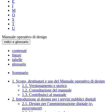
E
I
M
O
S
T
U
Manuale operativo di design
indici e glossario
contenuti
figure
tabelle
glossario
Sommario
1. Scopo, destinatari e uso del Manuale operativo di design
1.1. Versionamento e storico
1.2. Consultazione del manuale
1.3. Contribuisci al manuale
2. Introduzione al design per i servizi pubblici digitali
2.1. Design per l’amministrazione digitale (
e-
government
)