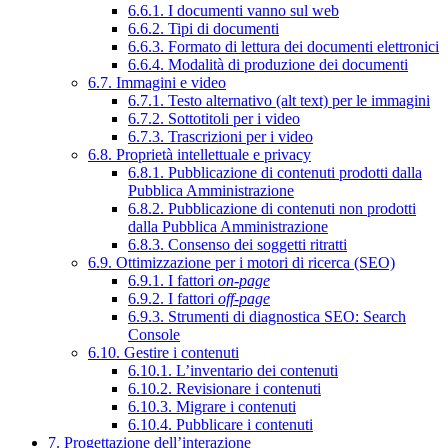
6.6.1. I documenti vanno sul web
6.6.2. Tipi di documenti
6.6.3. Formato di lettura dei documenti elettronici
6.6.4. Modalità di produzione dei documenti
6.7. Immagini e video
6.7.1. Testo alternativo (alt text) per le immagini
6.7.2. Sottotitoli per i video
6.7.3. Trascrizioni per i video
6.8. Proprietà intellettuale e privacy
6.8.1. Pubblicazione di contenuti prodotti dalla
Pubblica Amministrazione
6.8.2. Pubblicazione di contenuti non prodotti
dalla Pubblica Amministrazione
6.8.3. Consenso dei soggetti ritratti
6.9. Ottimizzazione per i motori di ricerca (SEO)
6.9.1. I fattori
on-page
6.9.2. I fattori
off-page
6.9.3. Strumenti di diagnostica SEO: Search
Console
6.10. Gestire i contenuti
6.10.1. L’inventario dei contenuti
6.10.2. Revisionare i contenuti
6.10.3. Migrare i contenuti
6.10.4. Pubblicare i contenuti
7. Progettazione dell’interazione