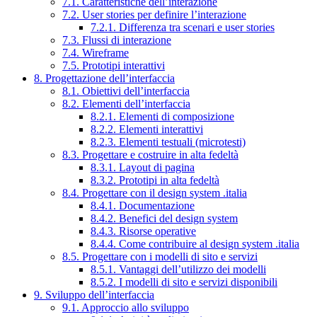
7.1. Caratteristiche dell’interazione
7.2. User stories per definire l’interazione
7.2.1. Differenza tra scenari e user stories
7.3. Flussi di interazione
7.4. Wireframe
7.5. Prototipi interattivi
8. Progettazione dell’interfaccia
8.1. Obiettivi dell’interfaccia
8.2. Elementi dell’interfaccia
8.2.1. Elementi di composizione
8.2.2. Elementi interattivi
8.2.3. Elementi testuali (microtesti)
8.3. Progettare e costruire in alta fedeltà
8.3.1. Layout di pagina
8.3.2. Prototipi in alta fedeltà
8.4. Progettare con il design system .italia
8.4.1. Documentazione
8.4.2. Benefici del design system
8.4.3. Risorse operative
8.4.4. Come contribuire al design system .italia
8.5. Progettare con i modelli di sito e servizi
8.5.1. Vantaggi dell’utilizzo dei modelli
8.5.2. I modelli di sito e servizi disponibili
9. Sviluppo dell’interfaccia
9.1. Approccio allo sviluppo