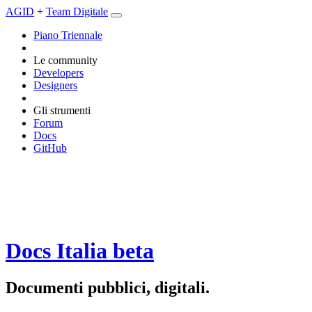
AGID
+
Team Digitale
Piano Triennale
Le community
Developers
Designers
Gli strumenti
Forum
Docs
GitHub
Docs Italia
beta
Documenti pubblici, digitali.