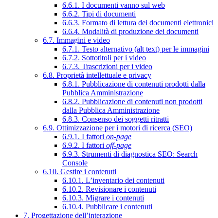
6.6.1. I documenti vanno sul web
6.6.2. Tipi di documenti
6.6.3. Formato di lettura dei documenti elettronici
6.6.4. Modalità di produzione dei documenti
6.7. Immagini e video
6.7.1. Testo alternativo (alt text) per le immagini
6.7.2. Sottotitoli per i video
6.7.3. Trascrizioni per i video
6.8. Proprietà intellettuale e privacy
6.8.1. Pubblicazione di contenuti prodotti dalla
Pubblica Amministrazione
6.8.2. Pubblicazione di contenuti non prodotti
dalla Pubblica Amministrazione
6.8.3. Consenso dei soggetti ritratti
6.9. Ottimizzazione per i motori di ricerca (SEO)
6.9.1. I fattori
on-page
6.9.2. I fattori
off-page
6.9.3. Strumenti di diagnostica SEO: Search
Console
6.10. Gestire i contenuti
6.10.1. L’inventario dei contenuti
6.10.2. Revisionare i contenuti
6.10.3. Migrare i contenuti
6.10.4. Pubblicare i contenuti
7. Progettazione dell’interazione