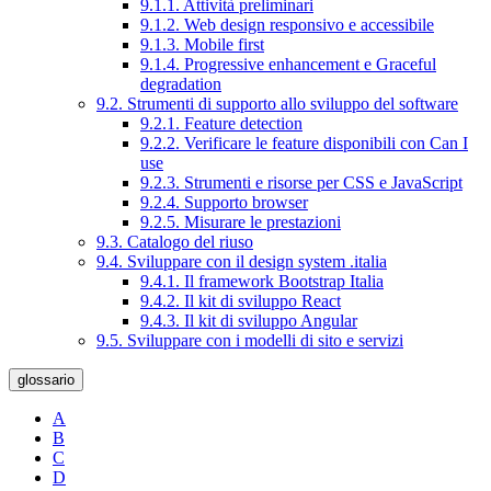
9.1.1. Attività preliminari
9.1.2. Web design responsivo e accessibile
9.1.3. Mobile first
9.1.4. Progressive enhancement e Graceful
degradation
9.2. Strumenti di supporto allo sviluppo del software
9.2.1. Feature detection
9.2.2. Verificare le feature disponibili con Can I
use
9.2.3. Strumenti e risorse per CSS e JavaScript
9.2.4. Supporto browser
9.2.5. Misurare le prestazioni
9.3. Catalogo del riuso
9.4. Sviluppare con il design system .italia
9.4.1. Il framework Bootstrap Italia
9.4.2. Il kit di sviluppo React
9.4.3. Il kit di sviluppo Angular
9.5. Sviluppare con i modelli di sito e servizi
glossario
A
B
C
D