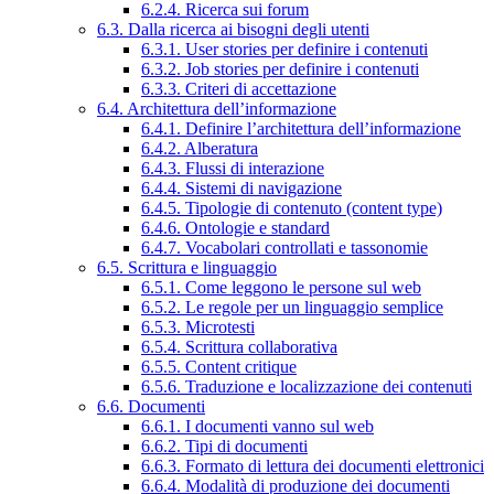
6.2.4. Ricerca sui forum
6.3. Dalla ricerca ai bisogni degli utenti
6.3.1. User stories per definire i contenuti
6.3.2. Job stories per definire i contenuti
6.3.3. Criteri di accettazione
6.4. Architettura dell’informazione
6.4.1. Definire l’architettura dell’informazione
6.4.2. Alberatura
6.4.3. Flussi di interazione
6.4.4. Sistemi di navigazione
6.4.5. Tipologie di contenuto (content type)
6.4.6. Ontologie e standard
6.4.7. Vocabolari controllati e tassonomie
6.5. Scrittura e linguaggio
6.5.1. Come leggono le persone sul web
6.5.2. Le regole per un linguaggio semplice
6.5.3. Microtesti
6.5.4. Scrittura collaborativa
6.5.5. Content critique
6.5.6. Traduzione e localizzazione dei contenuti
6.6. Documenti
6.6.1. I documenti vanno sul web
6.6.2. Tipi di documenti
6.6.3. Formato di lettura dei documenti elettronici
6.6.4. Modalità di produzione dei documenti