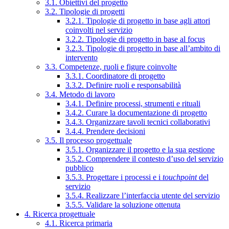
3.1. Obiettivi del progetto
3.2. Tipologie di progetti
3.2.1. Tipologie di progetto in base agli attori
coinvolti nel servizio
3.2.2. Tipologie di progetto in base al focus
3.2.3. Tipologie di progetto in base all’ambito di
intervento
3.3. Competenze, ruoli e figure coinvolte
3.3.1. Coordinatore di progetto
3.3.2. Definire ruoli e responsabilità
3.4. Metodo di lavoro
3.4.1. Definire processi, strumenti e rituali
3.4.2. Curare la documentazione di progetto
3.4.3. Organizzare tavoli tecnici collaborativi
3.4.4. Prendere decisioni
3.5. Il processo progettuale
3.5.1. Organizzare il progetto e la sua gestione
3.5.2. Comprendere il contesto d’uso del servizio
pubblico
3.5.3. Progettare i processi e i
touchpoint
del
servizio
3.5.4. Realizzare l’interfaccia utente del servizio
3.5.5. Validare la soluzione ottenuta
4. Ricerca progettuale
4.1. Ricerca primaria