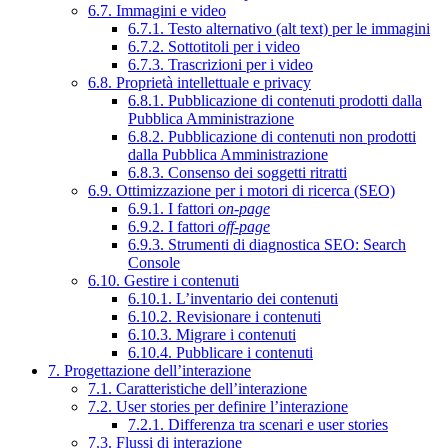
6.7. Immagini e video
6.7.1. Testo alternativo (alt text) per le immagini
6.7.2. Sottotitoli per i video
6.7.3. Trascrizioni per i video
6.8. Proprietà intellettuale e privacy
6.8.1. Pubblicazione di contenuti prodotti dalla
Pubblica Amministrazione
6.8.2. Pubblicazione di contenuti non prodotti
dalla Pubblica Amministrazione
6.8.3. Consenso dei soggetti ritratti
6.9. Ottimizzazione per i motori di ricerca (SEO)
6.9.1. I fattori
on-page
6.9.2. I fattori
off-page
6.9.3. Strumenti di diagnostica SEO: Search
Console
6.10. Gestire i contenuti
6.10.1. L’inventario dei contenuti
6.10.2. Revisionare i contenuti
6.10.3. Migrare i contenuti
6.10.4. Pubblicare i contenuti
7. Progettazione dell’interazione
7.1. Caratteristiche dell’interazione
7.2. User stories per definire l’interazione
7.2.1. Differenza tra scenari e user stories
7.3. Flussi di interazione