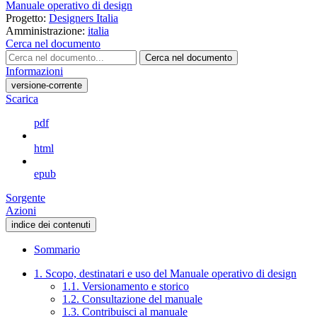
Manuale operativo di design
Progetto:
Designers Italia
Amministrazione:
italia
Cerca nel documento
Cerca nel documento
Informazioni
versione-corrente
Scarica
pdf
html
epub
Sorgente
Azioni
indice dei contenuti
Sommario
1. Scopo, destinatari e uso del Manuale operativo di design
1.1. Versionamento e storico
1.2. Consultazione del manuale
1.3. Contribuisci al manuale