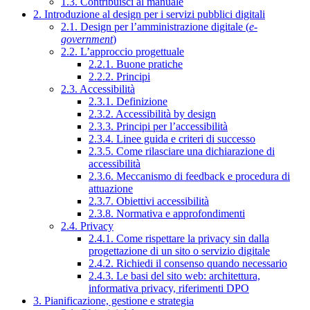
1.3. Contribuisci al manuale
2. Introduzione al design per i servizi pubblici digitali
2.1. Design per l’amministrazione digitale (
e-
government
)
2.2. L’approccio progettuale
2.2.1. Buone pratiche
2.2.2. Principi
2.3. Accessibilità
2.3.1. Definizione
2.3.2. Accessibilità by design
2.3.3. Principi per l’accessibilità
2.3.4. Linee guida e criteri di successo
2.3.5. Come rilasciare una dichiarazione di
accessibilità
2.3.6. Meccanismo di feedback e procedura di
attuazione
2.3.7. Obiettivi accessibilità
2.3.8. Normativa e approfondimenti
2.4. Privacy
2.4.1. Come rispettare la privacy sin dalla
progettazione di un sito o servizio digitale
2.4.2. Richiedi il consenso quando necessario
2.4.3. Le basi del sito web: architettura,
informativa privacy, riferimenti DPO
3. Pianificazione, gestione e strategia