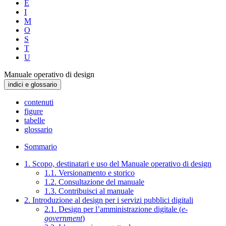
E
I
M
O
S
T
U
Manuale operativo di design
indici e glossario
contenuti
figure
tabelle
glossario
Sommario
1. Scopo, destinatari e uso del Manuale operativo di design
1.1. Versionamento e storico
1.2. Consultazione del manuale
1.3. Contribuisci al manuale
2. Introduzione al design per i servizi pubblici digitali
2.1. Design per l’amministrazione digitale (
e-
government
)