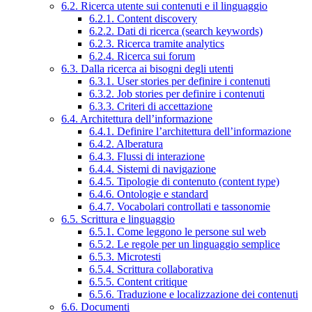
6.2. Ricerca utente sui contenuti e il linguaggio
6.2.1. Content discovery
6.2.2. Dati di ricerca (search keywords)
6.2.3. Ricerca tramite analytics
6.2.4. Ricerca sui forum
6.3. Dalla ricerca ai bisogni degli utenti
6.3.1. User stories per definire i contenuti
6.3.2. Job stories per definire i contenuti
6.3.3. Criteri di accettazione
6.4. Architettura dell’informazione
6.4.1. Definire l’architettura dell’informazione
6.4.2. Alberatura
6.4.3. Flussi di interazione
6.4.4. Sistemi di navigazione
6.4.5. Tipologie di contenuto (content type)
6.4.6. Ontologie e standard
6.4.7. Vocabolari controllati e tassonomie
6.5. Scrittura e linguaggio
6.5.1. Come leggono le persone sul web
6.5.2. Le regole per un linguaggio semplice
6.5.3. Microtesti
6.5.4. Scrittura collaborativa
6.5.5. Content critique
6.5.6. Traduzione e localizzazione dei contenuti
6.6. Documenti