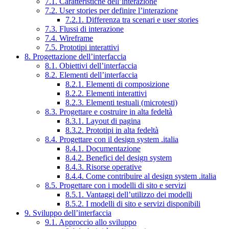
7.1. Caratteristiche dell’interazione
7.2. User stories per definire l’interazione
7.2.1. Differenza tra scenari e user stories
7.3. Flussi di interazione
7.4. Wireframe
7.5. Prototipi interattivi
8. Progettazione dell’interfaccia
8.1. Obiettivi dell’interfaccia
8.2. Elementi dell’interfaccia
8.2.1. Elementi di composizione
8.2.2. Elementi interattivi
8.2.3. Elementi testuali (microtesti)
8.3. Progettare e costruire in alta fedeltà
8.3.1. Layout di pagina
8.3.2. Prototipi in alta fedeltà
8.4. Progettare con il design system .italia
8.4.1. Documentazione
8.4.2. Benefici del design system
8.4.3. Risorse operative
8.4.4. Come contribuire al design system .italia
8.5. Progettare con i modelli di sito e servizi
8.5.1. Vantaggi dell’utilizzo dei modelli
8.5.2. I modelli di sito e servizi disponibili
9. Sviluppo dell’interfaccia
9.1. Approccio allo sviluppo