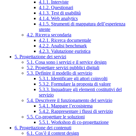
4.1.1. Interviste
4.1.2. Questionari
4.1.3. Test di usabilità
4.1.4. Web analytics
4.1.5. Strumenti di mappatura dell’esperienza
utente
4.2. Ricerca secondaria
4.2.1. Ricerca documentale
4.2.2. Analisi benchmark
4.2.3. Valutazione euristica
5. Progettazione dei servizi
5.1. Cosa sono i servizi e il service design
5.2. Progettare servizi pubblici digitali
5.3. Definire il modello di servizio
5.3.1. Identificare gli attori coinvolti
5.3.2. Formulare la proposta di valore
5.3.3. Inquadrare gli elementi costitutivi del
servizio
5.4. Descrivere il funzionamento del servizio
5.4.1. Mappare l’ecosistema
5.4.2. Rappresentare i flussi di servizio
5.5. Co-progettare le soluzioni
5.5.1. Workshop di co-progettazione
6. Progettazione dei contenuti
6.1. Cos’è il content design