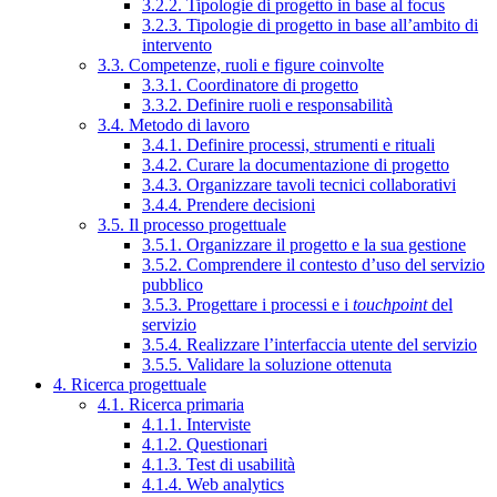
3.2.2. Tipologie di progetto in base al focus
3.2.3. Tipologie di progetto in base all’ambito di
intervento
3.3. Competenze, ruoli e figure coinvolte
3.3.1. Coordinatore di progetto
3.3.2. Definire ruoli e responsabilità
3.4. Metodo di lavoro
3.4.1. Definire processi, strumenti e rituali
3.4.2. Curare la documentazione di progetto
3.4.3. Organizzare tavoli tecnici collaborativi
3.4.4. Prendere decisioni
3.5. Il processo progettuale
3.5.1. Organizzare il progetto e la sua gestione
3.5.2. Comprendere il contesto d’uso del servizio
pubblico
3.5.3. Progettare i processi e i
touchpoint
del
servizio
3.5.4. Realizzare l’interfaccia utente del servizio
3.5.5. Validare la soluzione ottenuta
4. Ricerca progettuale
4.1. Ricerca primaria
4.1.1. Interviste
4.1.2. Questionari
4.1.3. Test di usabilità
4.1.4. Web analytics