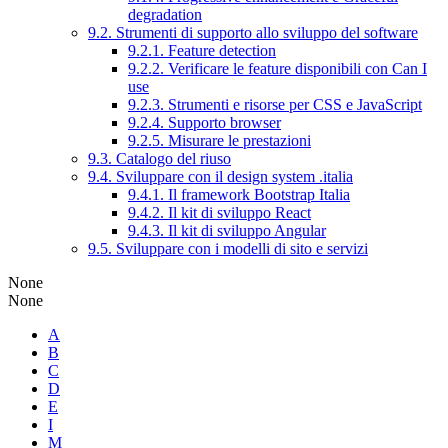
degradation
9.2. Strumenti di supporto allo sviluppo del software
9.2.1. Feature detection
9.2.2. Verificare le feature disponibili con Can I
use
9.2.3. Strumenti e risorse per CSS e JavaScript
9.2.4. Supporto browser
9.2.5. Misurare le prestazioni
9.3. Catalogo del riuso
9.4. Sviluppare con il design system .italia
9.4.1. Il framework Bootstrap Italia
9.4.2. Il kit di sviluppo React
9.4.3. Il kit di sviluppo Angular
9.5. Sviluppare con i modelli di sito e servizi
None
None
A
B
C
D
E
I
M