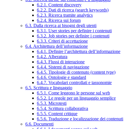
6.2.1. Content discovery
6.2.2. Dati di ricerca (search keywords)
6.2.3. Ricerca tramite analytics
6.2.4. Ricerca sui forum
6.3. Dalla ricerca ai bisogni degli utenti
6.3.1. User stories per definire i contenuti
6.3.2. Job stories per definire i contenuti
6.3.3. Criteri di accettazione
6.4. Architettura dell’informazione
6.4.1. Definire l’architettura dell’informazione
6.4.2. Alberatura
6.4.3. Flussi di interazione
6.4.4. Sistemi di navigazione
6.4.5. Tipologie di contenuto (content type)
6.4.6. Ontologie e standard
6.4.7. Vocabolari controllati e tassonomie
6.5. Scrittura e linguaggio
6.5.1. Come leggono le persone sul web
6.5.2. Le regole per un linguaggio semplice
6.5.3. Microtesti
6.5.4. Scrittura collaborativa
6.5.5. Content critique
6.5.6. Traduzione e localizzazione dei contenuti
6.6. Documenti