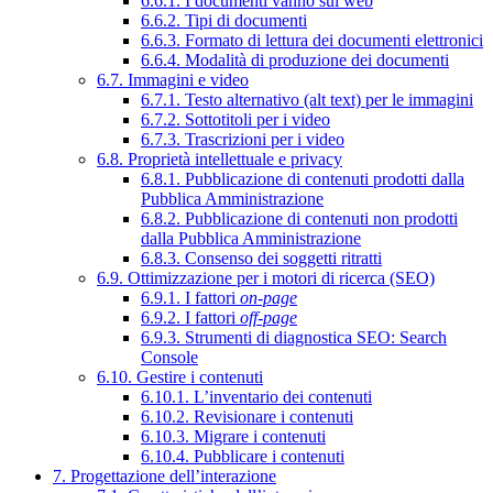
6.6.1. I documenti vanno sul web
6.6.2. Tipi di documenti
6.6.3. Formato di lettura dei documenti elettronici
6.6.4. Modalità di produzione dei documenti
6.7. Immagini e video
6.7.1. Testo alternativo (alt text) per le immagini
6.7.2. Sottotitoli per i video
6.7.3. Trascrizioni per i video
6.8. Proprietà intellettuale e privacy
6.8.1. Pubblicazione di contenuti prodotti dalla
Pubblica Amministrazione
6.8.2. Pubblicazione di contenuti non prodotti
dalla Pubblica Amministrazione
6.8.3. Consenso dei soggetti ritratti
6.9. Ottimizzazione per i motori di ricerca (SEO)
6.9.1. I fattori
on-page
6.9.2. I fattori
off-page
6.9.3. Strumenti di diagnostica SEO: Search
Console
6.10. Gestire i contenuti
6.10.1. L’inventario dei contenuti
6.10.2. Revisionare i contenuti
6.10.3. Migrare i contenuti
6.10.4. Pubblicare i contenuti
7. Progettazione dell’interazione