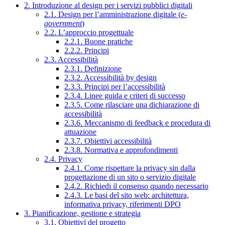
2. Introduzione al design per i servizi pubblici digitali
2.1. Design per l’amministrazione digitale (
e-
government
)
2.2. L’approccio progettuale
2.2.1. Buone pratiche
2.2.2. Principi
2.3. Accessibilità
2.3.1. Definizione
2.3.2. Accessibilità by design
2.3.3. Principi per l’accessibilità
2.3.4. Linee guida e criteri di successo
2.3.5. Come rilasciare una dichiarazione di
accessibilità
2.3.6. Meccanismo di feedback e procedura di
attuazione
2.3.7. Obiettivi accessibilità
2.3.8. Normativa e approfondimenti
2.4. Privacy
2.4.1. Come rispettare la privacy sin dalla
progettazione di un sito o servizio digitale
2.4.2. Richiedi il consenso quando necessario
2.4.3. Le basi del sito web: architettura,
informativa privacy, riferimenti DPO
3. Pianificazione, gestione e strategia
3.1. Obiettivi del progetto