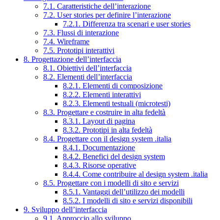
7.1. Caratteristiche dell’interazione
7.2. User stories per definire l’interazione
7.2.1. Differenza tra scenari e user stories
7.3. Flussi di interazione
7.4. Wireframe
7.5. Prototipi interattivi
8. Progettazione dell’interfaccia
8.1. Obiettivi dell’interfaccia
8.2. Elementi dell’interfaccia
8.2.1. Elementi di composizione
8.2.2. Elementi interattivi
8.2.3. Elementi testuali (microtesti)
8.3. Progettare e costruire in alta fedeltà
8.3.1. Layout di pagina
8.3.2. Prototipi in alta fedeltà
8.4. Progettare con il design system .italia
8.4.1. Documentazione
8.4.2. Benefici del design system
8.4.3. Risorse operative
8.4.4. Come contribuire al design system .italia
8.5. Progettare con i modelli di sito e servizi
8.5.1. Vantaggi dell’utilizzo dei modelli
8.5.2. I modelli di sito e servizi disponibili
9. Sviluppo dell’interfaccia
9.1. Approccio allo sviluppo