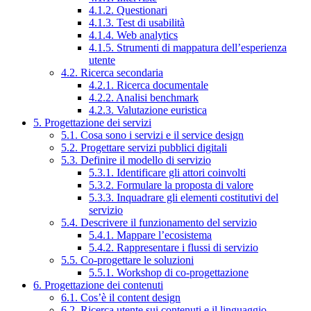
4.1.2. Questionari
4.1.3. Test di usabilità
4.1.4. Web analytics
4.1.5. Strumenti di mappatura dell’esperienza
utente
4.2. Ricerca secondaria
4.2.1. Ricerca documentale
4.2.2. Analisi benchmark
4.2.3. Valutazione euristica
5. Progettazione dei servizi
5.1. Cosa sono i servizi e il service design
5.2. Progettare servizi pubblici digitali
5.3. Definire il modello di servizio
5.3.1. Identificare gli attori coinvolti
5.3.2. Formulare la proposta di valore
5.3.3. Inquadrare gli elementi costitutivi del
servizio
5.4. Descrivere il funzionamento del servizio
5.4.1. Mappare l’ecosistema
5.4.2. Rappresentare i flussi di servizio
5.5. Co-progettare le soluzioni
5.5.1. Workshop di co-progettazione
6. Progettazione dei contenuti
6.1. Cos’è il content design
6.2. Ricerca utente sui contenuti e il linguaggio