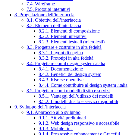
7.4. Wireframe
7.5. Prototipi interattivi
8. Progettazione dell’interfaccia
8.1. Obiettivi dell’interfaccia
8.2. Elementi dell’interfaccia
8.2.1. Elementi di composizione
8.2.2. Elementi interattivi
8.2.3. Elementi testuali (microtesti)
8.3. Progettare e costruire in alta fedeltà
8.3.1. Layout di pagina
8.3.2. Prototipi in alta fedeltà
8.4. Progettare con il design system .italia
8.4.1. Documentazione
8.4.2. Benefici del design system
8.4.3. Risorse operative
8.4.4. Come contribuire al design system .italia
8.5. Progettare con i modelli di sito e servizi
8.5.1. Vantaggi dell’utilizzo dei modelli
8.5.2. I modelli di sito e servizi disponibili
9. Sviluppo dell’interfaccia
9.1. Approccio allo sviluppo
9.1.1. Attività preliminari
9.1.2. Web design responsivo e accessibile
9.1.3. Mobile first
9.1.4. Progressive enhancement e Graceful