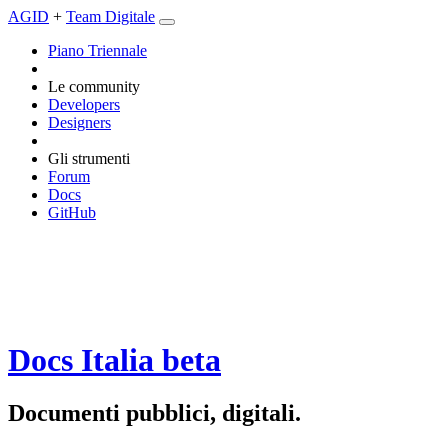
AGID
+
Team Digitale
Piano Triennale
Le community
Developers
Designers
Gli strumenti
Forum
Docs
GitHub
Docs Italia
beta
Documenti pubblici, digitali.