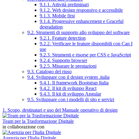
9.1.1. Attività preliminari
9.1.2. Web design responsivo e accessibile
9.1.3. Mobile first
9.1.4. Progressive enhancement e Graceful
degradation
9.2. Strumenti di supporto allo sviluppo del software
9.2.1. Feature detection
9.2.2. Verificare le feature disponibili con Can I
use
9.2.3. Strumenti e risorse per CSS e JavaScript
9.2.4. Supporto browser
9.2.5. Misurare le prestazioni
9.3. Catalogo del riuso
9.4. Sviluppare con il design system .italia
9.4.1. Il framework Bootstrap Italia
9.4.2. Il kit di sviluppo React
9.4.3. Il kit di sviluppo Angular
9.5. Sviluppare con i modelli di sito e servizi
1. Scopo, destinatari e uso del Manuale operativo di design
Team per la Trasformazione Digitale
in collaborazione con
Agenzia per l'Italia Digitale