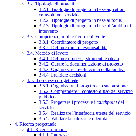
3.2. Tipologie di progetti
3.2.1. Tipologie di progetto in base agli attori
coinvolti nel servizio
3.2.2. Tipologie di progetto in base al focus
3.2.3. Tipologie di progetto in base all’ambito di
intervento
3.3. Competenze, ruoli e figure coinvolte
3.3.1. Coordinatore di progetto
3.3.2. Definire ruoli e responsabilità
3.4. Metodo di lavoro
3.4.1. Definire processi, strumenti e rituali
3.4.2. Curare la documentazione di progetto
3.4.3. Organizzare tavoli tecnici collaborativi
3.4.4. Prendere decisioni
3.5. Il processo progettuale
3.5.1. Organizzare il progetto e la sua gestione
3.5.2. Comprendere il contesto d’uso del servizio
pubblico
3.5.3. Progettare i processi e i
touchpoint
del
servizio
3.5.4. Realizzare l’interfaccia utente del servizio
3.5.5. Validare la soluzione ottenuta
4. Ricerca progettuale
4.1. Ricerca primaria
4.1.1. Interviste