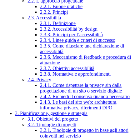
2.2. L’approccio progettuale
2.2.1. Buone pratiche
2.2.2. Principi
2.3. Accessibilità
2.3.1. Definizione
2.3.2. Accessibilità by design
2.3.3. Principi per l’accessibilità
2.3.4. Linee guida e criteri di successo
2.3.5. Come rilasciare una dichiarazione di
accessibilità
2.3.6. Meccanismo di feedback e procedura di
attuazione
2.3.7. Obiettivi accessibilità
2.3.8. Normativa e approfondimenti
2.4. Privacy
2.4.1. Come rispettare la privacy sin dalla
progettazione di un sito o servizio digitale
2.4.2. Richiedi il consenso quando necessario
2.4.3. Le basi del sito web: architettura,
informativa privacy, riferimenti DPO
3. Pianificazione, gestione e strategia
3.1. Obiettivi del progetto
3.2. Tipologie di progetti
3.2.1. Tipologie di progetto in base agli attori
coinvolti nel servizio