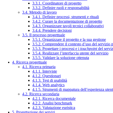
3.3.1. Coordinatore di progetto
3.3.2. Definire ruoli e responsabilità
3.4. Metodo di lavoro
3.4.1. Definire processi, strumenti e rituali
3.4.2. Curare la documentazione di progetto
3.4.3. Organizzare tavoli tecnici collaborativi
3.4.4. Prendere decisioni
3.5. Il processo progettuale
3.5.1. Organizzare il progetto e la sua gestione
3.5.2. Comprendere il contesto d’uso del servizio 
3.5.3. Progettare i processi e i
touchpoint
del servi
3.5.4. Realizzare l’interfaccia utente del servizio
3.5.5. Validare la soluzione ottenuta
4. Ricerca progettuale
4.1. Ricerca primaria
4.1.1. Interviste
4.1.2. Questionari
4.1.3. Test di usabilità
4.1.4. Web analytics
4.1.5. Strumenti di mappatura dell’esperienza uten
4.2. Ricerca secondaria
4.2.1. Ricerca documentale
4.2.2. Analisi benchmark
4.2.3. Valutazione euristica
5. Progettazione dei servizi