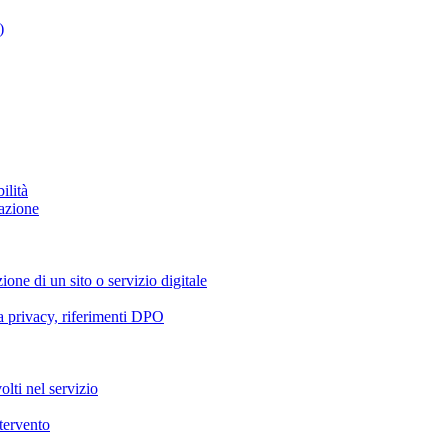
)
ilità
azione
ione di un sito o servizio digitale
va privacy, riferimenti DPO
olti nel servizio
ntervento