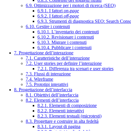
6.8.3. Consenso dei soggetti ritratti
6.9. Ottimizzazione per i motori di ricerca (SEO)
6.9.1. I fattori
on-page
6.9.2. I fattori
off-page
6.9.3. Strumenti di diagnostica SEO: Search Cons
6.10. Gestire i contenuti
6.10.1. L’inventario dei contenuti
6.10.2. Revisionare i contenuti
6.10.3. Migrare i contenuti
6.10.4. Pubblicare i contenuti
7. Progettazione dell’interazione
7.1. Caratteristiche dell’interazione
7.2. User stories per definire l’interazione
7.2.1. Differenza tra scenari e user stories
7.3. Flussi di interazione
7.4. Wireframe
7.5. Prototipi interattivi
8. Progettazione dell’interfaccia
8.1. Obiettivi dell’interfaccia
8.2. Elementi dell’interfaccia
8.2.1. Elementi di composizione
8.2.2. Elementi interattivi
8.2.3. Elementi testuali (microtesti)
8.3. Progettare e costruire in alta fedeltà
8.3.1. Layout di pagina