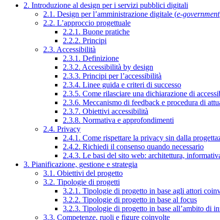
2. Introduzione al design per i servizi pubblici digitali
2.1. Design per l’amministrazione digitale (
e-government
2.2. L’approccio progettuale
2.2.1. Buone pratiche
2.2.2. Principi
2.3. Accessibilità
2.3.1. Definizione
2.3.2. Accessibilità by design
2.3.3. Principi per l’accessibilità
2.3.4. Linee guida e criteri di successo
2.3.5. Come rilasciare una dichiarazione di accessib
2.3.6. Meccanismo di feedback e procedura di attu
2.3.7. Obiettivi accessibilità
2.3.8. Normativa e approfondimenti
2.4. Privacy
2.4.1. Come rispettare la privacy sin dalla progettaz
2.4.2. Richiedi il consenso quando necessario
2.4.3. Le basi del sito web: architettura, informati
3. Pianificazione, gestione e strategia
3.1. Obiettivi del progetto
3.2. Tipologie di progetti
3.2.1. Tipologie di progetto in base agli attori coinv
3.2.2. Tipologie di progetto in base al focus
3.2.3. Tipologie di progetto in base all’ambito di i
3.3. Competenze, ruoli e figure coinvolte