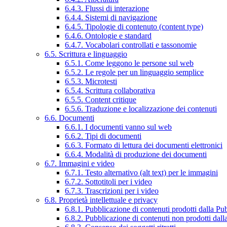
6.4.3. Flussi di interazione
6.4.4. Sistemi di navigazione
6.4.5. Tipologie di contenuto (content type)
6.4.6. Ontologie e standard
6.4.7. Vocabolari controllati e tassonomie
6.5. Scrittura e linguaggio
6.5.1. Come leggono le persone sul web
6.5.2. Le regole per un linguaggio semplice
6.5.3. Microtesti
6.5.4. Scrittura collaborativa
6.5.5. Content critique
6.5.6. Traduzione e localizzazione dei contenuti
6.6. Documenti
6.6.1. I documenti vanno sul web
6.6.2. Tipi di documenti
6.6.3. Formato di lettura dei documenti elettronici
6.6.4. Modalità di produzione dei documenti
6.7. Immagini e video
6.7.1. Testo alternativo (alt text) per le immagini
6.7.2. Sottotitoli per i video
6.7.3. Trascrizioni per i video
6.8. Proprietà intellettuale e privacy
6.8.1. Pubblicazione di contenuti prodotti dalla P
6.8.2. Pubblicazione di contenuti non prodotti dal