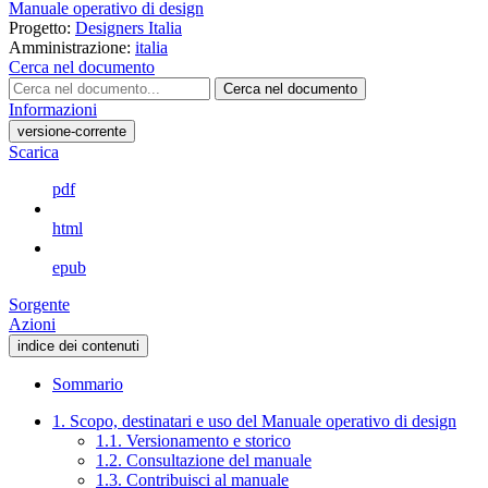
Manuale operativo di design
Progetto:
Designers Italia
Amministrazione:
italia
Cerca nel documento
Cerca nel documento
Informazioni
versione-corrente
Scarica
pdf
html
epub
Sorgente
Azioni
indice dei contenuti
Sommario
1. Scopo, destinatari e uso del Manuale operativo di design
1.1. Versionamento e storico
1.2. Consultazione del manuale
1.3. Contribuisci al manuale