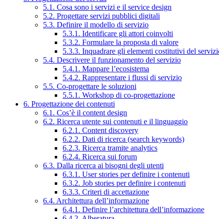
5.1. Cosa sono i servizi e il service design
5.2. Progettare servizi pubblici digitali
5.3. Definire il modello di servizio
5.3.1. Identificare gli attori coinvolti
5.3.2. Formulare la proposta di valore
5.3.3. Inquadrare gli elementi costitutivi del serviz
5.4. Descrivere il funzionamento del servizio
5.4.1. Mappare l’ecosistema
5.4.2. Rappresentare i flussi di servizio
5.5. Co-progettare le soluzioni
5.5.1. Workshop di co-progettazione
6. Progettazione dei contenuti
6.1. Cos’è il content design
6.2. Ricerca utente sui contenuti e il linguaggio
6.2.1. Content discovery
6.2.2. Dati di ricerca (search keywords)
6.2.3. Ricerca tramite analytics
6.2.4. Ricerca sui forum
6.3. Dalla ricerca ai bisogni degli utenti
6.3.1. User stories per definire i contenuti
6.3.2. Job stories per definire i contenuti
6.3.3. Criteri di accettazione
6.4. Architettura dell’informazione
6.4.1. Definire l’architettura dell’informazione
6.4.2. Alberatura