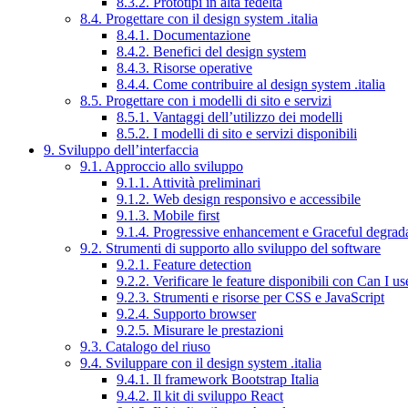
8.3.2. Prototipi in alta fedeltà
8.4. Progettare con il design system .italia
8.4.1. Documentazione
8.4.2. Benefici del design system
8.4.3. Risorse operative
8.4.4. Come contribuire al design system .italia
8.5. Progettare con i modelli di sito e servizi
8.5.1. Vantaggi dell’utilizzo dei modelli
8.5.2. I modelli di sito e servizi disponibili
9. Sviluppo dell’interfaccia
9.1. Approccio allo sviluppo
9.1.1. Attività preliminari
9.1.2. Web design responsivo e accessibile
9.1.3. Mobile first
9.1.4. Progressive enhancement e Graceful degrad
9.2. Strumenti di supporto allo sviluppo del software
9.2.1. Feature detection
9.2.2. Verificare le feature disponibili con Can I us
9.2.3. Strumenti e risorse per CSS e JavaScript
9.2.4. Supporto browser
9.2.5. Misurare le prestazioni
9.3. Catalogo del riuso
9.4. Sviluppare con il design system .italia
9.4.1. Il framework Bootstrap Italia
9.4.2. Il kit di sviluppo React