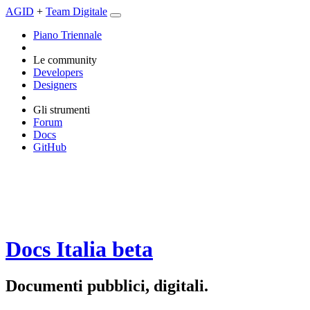
AGID
+
Team Digitale
Piano Triennale
Le community
Developers
Designers
Gli strumenti
Forum
Docs
GitHub
Docs Italia
beta
Documenti pubblici, digitali.