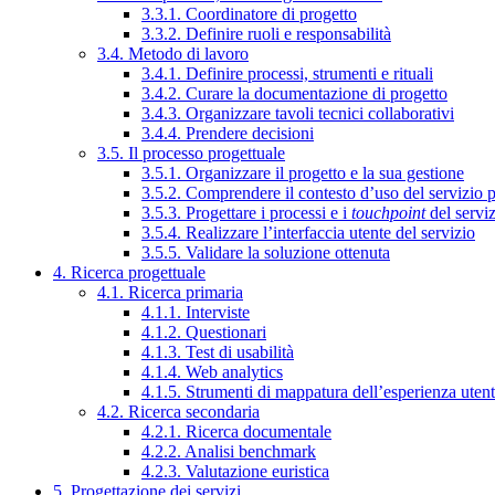
3.3.1. Coordinatore di progetto
3.3.2. Definire ruoli e responsabilità
3.4. Metodo di lavoro
3.4.1. Definire processi, strumenti e rituali
3.4.2. Curare la documentazione di progetto
3.4.3. Organizzare tavoli tecnici collaborativi
3.4.4. Prendere decisioni
3.5. Il processo progettuale
3.5.1. Organizzare il progetto e la sua gestione
3.5.2. Comprendere il contesto d’uso del servizio 
3.5.3. Progettare i processi e i
touchpoint
del servi
3.5.4. Realizzare l’interfaccia utente del servizio
3.5.5. Validare la soluzione ottenuta
4. Ricerca progettuale
4.1. Ricerca primaria
4.1.1. Interviste
4.1.2. Questionari
4.1.3. Test di usabilità
4.1.4. Web analytics
4.1.5. Strumenti di mappatura dell’esperienza uten
4.2. Ricerca secondaria
4.2.1. Ricerca documentale
4.2.2. Analisi benchmark
4.2.3. Valutazione euristica
5. Progettazione dei servizi