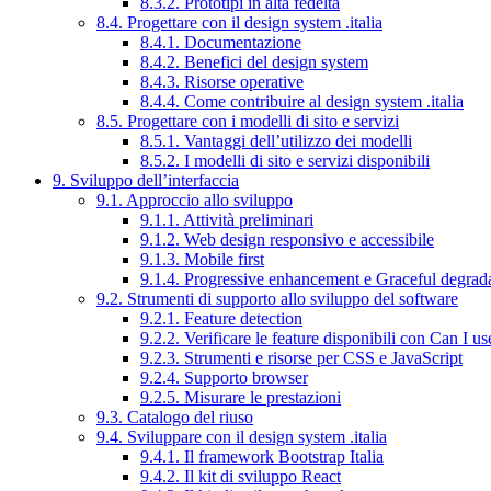
8.3.2. Prototipi in alta fedeltà
8.4. Progettare con il design system .italia
8.4.1. Documentazione
8.4.2. Benefici del design system
8.4.3. Risorse operative
8.4.4. Come contribuire al design system .italia
8.5. Progettare con i modelli di sito e servizi
8.5.1. Vantaggi dell’utilizzo dei modelli
8.5.2. I modelli di sito e servizi disponibili
9. Sviluppo dell’interfaccia
9.1. Approccio allo sviluppo
9.1.1. Attività preliminari
9.1.2. Web design responsivo e accessibile
9.1.3. Mobile first
9.1.4. Progressive enhancement e Graceful degrad
9.2. Strumenti di supporto allo sviluppo del software
9.2.1. Feature detection
9.2.2. Verificare le feature disponibili con Can I us
9.2.3. Strumenti e risorse per CSS e JavaScript
9.2.4. Supporto browser
9.2.5. Misurare le prestazioni
9.3. Catalogo del riuso
9.4. Sviluppare con il design system .italia
9.4.1. Il framework Bootstrap Italia
9.4.2. Il kit di sviluppo React