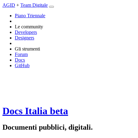
AGID
+
Team Digitale
Piano Triennale
Le community
Developers
Designers
Gli strumenti
Forum
Docs
GitHub
Docs Italia
beta
Documenti pubblici, digitali.