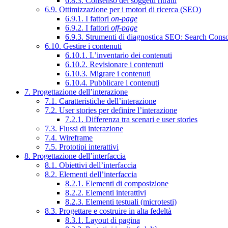
6.8.3. Consenso dei soggetti ritratti
6.9. Ottimizzazione per i motori di ricerca (SEO)
6.9.1. I fattori
on-page
6.9.2. I fattori
off-page
6.9.3. Strumenti di diagnostica SEO: Search Cons
6.10. Gestire i contenuti
6.10.1. L’inventario dei contenuti
6.10.2. Revisionare i contenuti
6.10.3. Migrare i contenuti
6.10.4. Pubblicare i contenuti
7. Progettazione dell’interazione
7.1. Caratteristiche dell’interazione
7.2. User stories per definire l’interazione
7.2.1. Differenza tra scenari e user stories
7.3. Flussi di interazione
7.4. Wireframe
7.5. Prototipi interattivi
8. Progettazione dell’interfaccia
8.1. Obiettivi dell’interfaccia
8.2. Elementi dell’interfaccia
8.2.1. Elementi di composizione
8.2.2. Elementi interattivi
8.2.3. Elementi testuali (microtesti)
8.3. Progettare e costruire in alta fedeltà
8.3.1. Layout di pagina