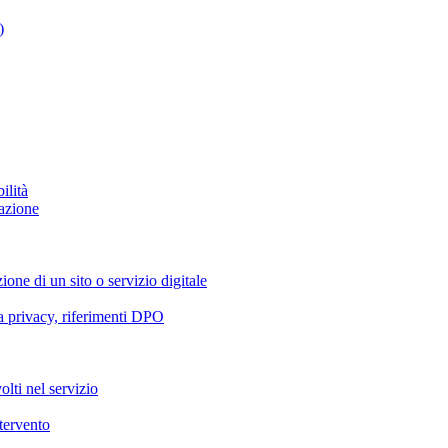
)
ilità
azione
ione di un sito o servizio digitale
va privacy, riferimenti DPO
olti nel servizio
ntervento