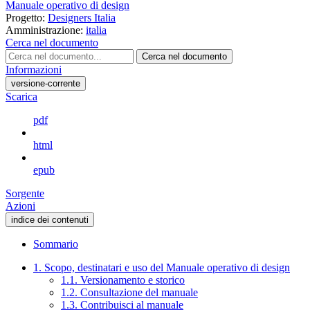
Manuale operativo di design
Progetto:
Designers Italia
Amministrazione:
italia
Cerca nel documento
Cerca nel documento
Informazioni
versione-corrente
Scarica
pdf
html
epub
Sorgente
Azioni
indice dei contenuti
Sommario
1. Scopo, destinatari e uso del Manuale operativo di design
1.1. Versionamento e storico
1.2. Consultazione del manuale
1.3. Contribuisci al manuale