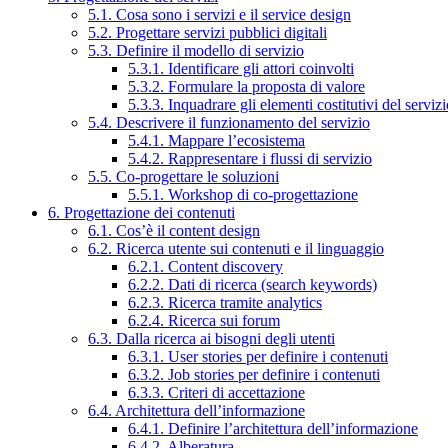
5.1. Cosa sono i servizi e il service design
5.2. Progettare servizi pubblici digitali
5.3. Definire il modello di servizio
5.3.1. Identificare gli attori coinvolti
5.3.2. Formulare la proposta di valore
5.3.3. Inquadrare gli elementi costitutivi del serviz
5.4. Descrivere il funzionamento del servizio
5.4.1. Mappare l’ecosistema
5.4.2. Rappresentare i flussi di servizio
5.5. Co-progettare le soluzioni
5.5.1. Workshop di co-progettazione
6. Progettazione dei contenuti
6.1. Cos’è il content design
6.2. Ricerca utente sui contenuti e il linguaggio
6.2.1. Content discovery
6.2.2. Dati di ricerca (search keywords)
6.2.3. Ricerca tramite analytics
6.2.4. Ricerca sui forum
6.3. Dalla ricerca ai bisogni degli utenti
6.3.1. User stories per definire i contenuti
6.3.2. Job stories per definire i contenuti
6.3.3. Criteri di accettazione
6.4. Architettura dell’informazione
6.4.1. Definire l’architettura dell’informazione
6.4.2. Alberatura