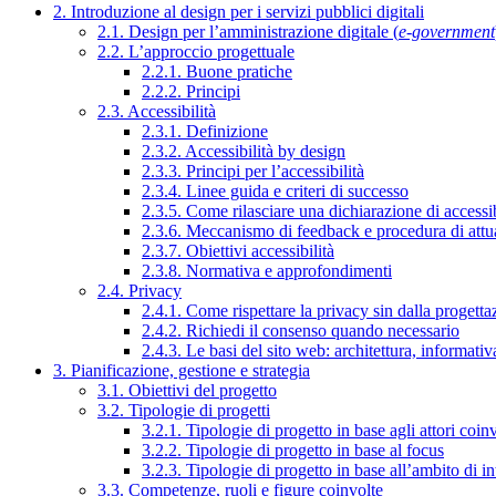
2. Introduzione al design per i servizi pubblici digitali
2.1. Design per l’amministrazione digitale (
e-government
2.2. L’approccio progettuale
2.2.1. Buone pratiche
2.2.2. Principi
2.3. Accessibilità
2.3.1. Definizione
2.3.2. Accessibilità by design
2.3.3. Principi per l’accessibilità
2.3.4. Linee guida e criteri di successo
2.3.5. Come rilasciare una dichiarazione di accessib
2.3.6. Meccanismo di feedback e procedura di attu
2.3.7. Obiettivi accessibilità
2.3.8. Normativa e approfondimenti
2.4. Privacy
2.4.1. Come rispettare la privacy sin dalla progettaz
2.4.2. Richiedi il consenso quando necessario
2.4.3. Le basi del sito web: architettura, informati
3. Pianificazione, gestione e strategia
3.1. Obiettivi del progetto
3.2. Tipologie di progetti
3.2.1. Tipologie di progetto in base agli attori coinv
3.2.2. Tipologie di progetto in base al focus
3.2.3. Tipologie di progetto in base all’ambito di i
3.3. Competenze, ruoli e figure coinvolte