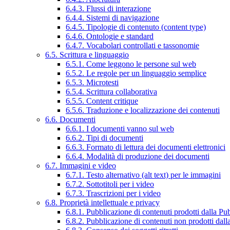
6.4.3. Flussi di interazione
6.4.4. Sistemi di navigazione
6.4.5. Tipologie di contenuto (content type)
6.4.6. Ontologie e standard
6.4.7. Vocabolari controllati e tassonomie
6.5. Scrittura e linguaggio
6.5.1. Come leggono le persone sul web
6.5.2. Le regole per un linguaggio semplice
6.5.3. Microtesti
6.5.4. Scrittura collaborativa
6.5.5. Content critique
6.5.6. Traduzione e localizzazione dei contenuti
6.6. Documenti
6.6.1. I documenti vanno sul web
6.6.2. Tipi di documenti
6.6.3. Formato di lettura dei documenti elettronici
6.6.4. Modalità di produzione dei documenti
6.7. Immagini e video
6.7.1. Testo alternativo (alt text) per le immagini
6.7.2. Sottotitoli per i video
6.7.3. Trascrizioni per i video
6.8. Proprietà intellettuale e privacy
6.8.1. Pubblicazione di contenuti prodotti dalla P
6.8.2. Pubblicazione di contenuti non prodotti dal