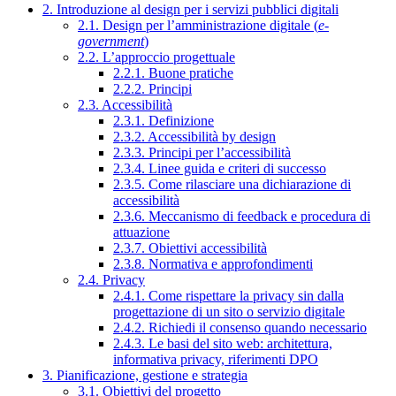
2. Introduzione al design per i servizi pubblici digitali
2.1. Design per l’amministrazione digitale (
e-
government
)
2.2. L’approccio progettuale
2.2.1. Buone pratiche
2.2.2. Principi
2.3. Accessibilità
2.3.1. Definizione
2.3.2. Accessibilità by design
2.3.3. Principi per l’accessibilità
2.3.4. Linee guida e criteri di successo
2.3.5. Come rilasciare una dichiarazione di
accessibilità
2.3.6. Meccanismo di feedback e procedura di
attuazione
2.3.7. Obiettivi accessibilità
2.3.8. Normativa e approfondimenti
2.4. Privacy
2.4.1. Come rispettare la privacy sin dalla
progettazione di un sito o servizio digitale
2.4.2. Richiedi il consenso quando necessario
2.4.3. Le basi del sito web: architettura,
informativa privacy, riferimenti DPO
3. Pianificazione, gestione e strategia
3.1. Obiettivi del progetto