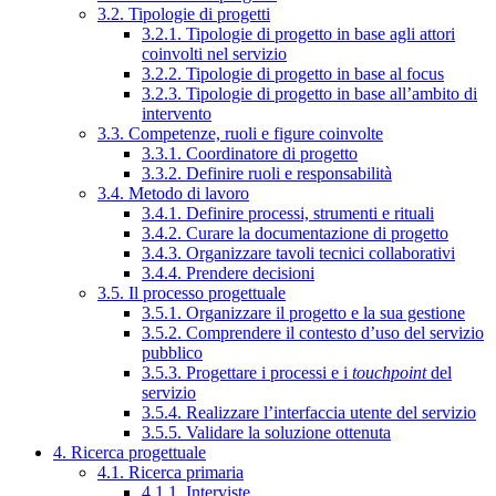
3.2. Tipologie di progetti
3.2.1. Tipologie di progetto in base agli attori
coinvolti nel servizio
3.2.2. Tipologie di progetto in base al focus
3.2.3. Tipologie di progetto in base all’ambito di
intervento
3.3. Competenze, ruoli e figure coinvolte
3.3.1. Coordinatore di progetto
3.3.2. Definire ruoli e responsabilità
3.4. Metodo di lavoro
3.4.1. Definire processi, strumenti e rituali
3.4.2. Curare la documentazione di progetto
3.4.3. Organizzare tavoli tecnici collaborativi
3.4.4. Prendere decisioni
3.5. Il processo progettuale
3.5.1. Organizzare il progetto e la sua gestione
3.5.2. Comprendere il contesto d’uso del servizio
pubblico
3.5.3. Progettare i processi e i
touchpoint
del
servizio
3.5.4. Realizzare l’interfaccia utente del servizio
3.5.5. Validare la soluzione ottenuta
4. Ricerca progettuale
4.1. Ricerca primaria
4.1.1. Interviste