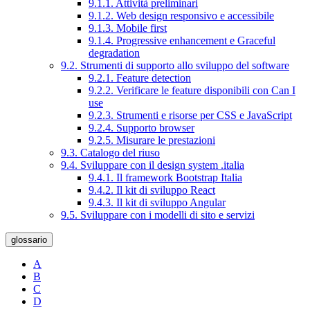
9.1.1. Attività preliminari
9.1.2. Web design responsivo e accessibile
9.1.3. Mobile first
9.1.4. Progressive enhancement e Graceful
degradation
9.2. Strumenti di supporto allo sviluppo del software
9.2.1. Feature detection
9.2.2. Verificare le feature disponibili con Can I
use
9.2.3. Strumenti e risorse per CSS e JavaScript
9.2.4. Supporto browser
9.2.5. Misurare le prestazioni
9.3. Catalogo del riuso
9.4. Sviluppare con il design system .italia
9.4.1. Il framework Bootstrap Italia
9.4.2. Il kit di sviluppo React
9.4.3. Il kit di sviluppo Angular
9.5. Sviluppare con i modelli di sito e servizi
glossario
A
B
C
D