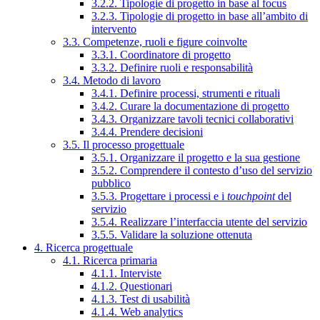
3.2.2. Tipologie di progetto in base al focus
3.2.3. Tipologie di progetto in base all’ambito di
intervento
3.3. Competenze, ruoli e figure coinvolte
3.3.1. Coordinatore di progetto
3.3.2. Definire ruoli e responsabilità
3.4. Metodo di lavoro
3.4.1. Definire processi, strumenti e rituali
3.4.2. Curare la documentazione di progetto
3.4.3. Organizzare tavoli tecnici collaborativi
3.4.4. Prendere decisioni
3.5. Il processo progettuale
3.5.1. Organizzare il progetto e la sua gestione
3.5.2. Comprendere il contesto d’uso del servizio
pubblico
3.5.3. Progettare i processi e i
touchpoint
del
servizio
3.5.4. Realizzare l’interfaccia utente del servizio
3.5.5. Validare la soluzione ottenuta
4. Ricerca progettuale
4.1. Ricerca primaria
4.1.1. Interviste
4.1.2. Questionari
4.1.3. Test di usabilità
4.1.4. Web analytics