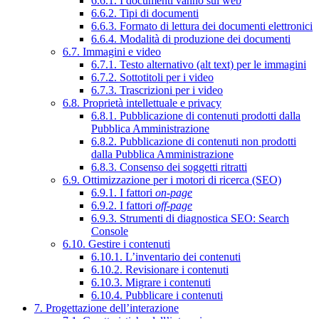
6.6.1. I documenti vanno sul web
6.6.2. Tipi di documenti
6.6.3. Formato di lettura dei documenti elettronici
6.6.4. Modalità di produzione dei documenti
6.7. Immagini e video
6.7.1. Testo alternativo (alt text) per le immagini
6.7.2. Sottotitoli per i video
6.7.3. Trascrizioni per i video
6.8. Proprietà intellettuale e privacy
6.8.1. Pubblicazione di contenuti prodotti dalla
Pubblica Amministrazione
6.8.2. Pubblicazione di contenuti non prodotti
dalla Pubblica Amministrazione
6.8.3. Consenso dei soggetti ritratti
6.9. Ottimizzazione per i motori di ricerca (SEO)
6.9.1. I fattori
on-page
6.9.2. I fattori
off-page
6.9.3. Strumenti di diagnostica SEO: Search
Console
6.10. Gestire i contenuti
6.10.1. L’inventario dei contenuti
6.10.2. Revisionare i contenuti
6.10.3. Migrare i contenuti
6.10.4. Pubblicare i contenuti
7. Progettazione dell’interazione