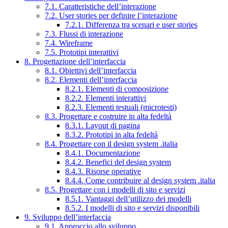
7.1. Caratteristiche dell’interazione
7.2. User stories per definire l’interazione
7.2.1. Differenza tra scenari e user stories
7.3. Flussi di interazione
7.4. Wireframe
7.5. Prototipi interattivi
8. Progettazione dell’interfaccia
8.1. Obiettivi dell’interfaccia
8.2. Elementi dell’interfaccia
8.2.1. Elementi di composizione
8.2.2. Elementi interattivi
8.2.3. Elementi testuali (microtesti)
8.3. Progettare e costruire in alta fedeltà
8.3.1. Layout di pagina
8.3.2. Prototipi in alta fedeltà
8.4. Progettare con il design system .italia
8.4.1. Documentazione
8.4.2. Benefici del design system
8.4.3. Risorse operative
8.4.4. Come contribuire al design system .italia
8.5. Progettare con i modelli di sito e servizi
8.5.1. Vantaggi dell’utilizzo dei modelli
8.5.2. I modelli di sito e servizi disponibili
9. Sviluppo dell’interfaccia
9.1. Approccio allo sviluppo