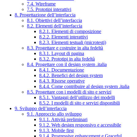
7.4. Wireframe
7.5. Prototipi interattivi
8. Progettazione dell’interfaccia
8.1. Obiettivi dell’interfaccia
8.2. Elementi dell’interfaccia
8.2.1. Elementi di composizione
8.2.2. Elementi interattivi
8.2.3. Elementi testuali (microtesti)
8.3. Progettare e costruire in alta fedeltà
8.3.1. Layout di pagina
8.3.2. Prototipi in alta fedeltà
8.4. Progettare con il design system .italia
8.4.1. Documentazione
8.4.2. Benefici del design system
8.4.3. Risorse operative
8.4.4. Come contribuire al design system .italia
8.5. Progettare con i modelli di sito e servizi
8.5.1. Vantaggi dell’utilizzo dei modelli
8.5.2. I modelli di sito e servizi disponibili
9. Sviluppo dell’interfaccia
9.1. Approccio allo sviluppo
9.1.1. Attività preliminari
9.1.2. Web design responsivo e accessibile
9.1.3. Mobile first
9.1.4. Progressive enhancement e Graceful