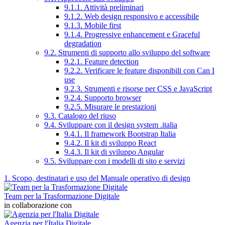
9.1.1. Attività preliminari
9.1.2. Web design responsivo e accessibile
9.1.3. Mobile first
9.1.4. Progressive enhancement e Graceful
degradation
9.2. Strumenti di supporto allo sviluppo del software
9.2.1. Feature detection
9.2.2. Verificare le feature disponibili con Can I
use
9.2.3. Strumenti e risorse per CSS e JavaScript
9.2.4. Supporto browser
9.2.5. Misurare le prestazioni
9.3. Catalogo del riuso
9.4. Sviluppare con il design system .italia
9.4.1. Il framework Bootstrap Italia
9.4.2. Il kit di sviluppo React
9.4.3. Il kit di sviluppo Angular
9.5. Sviluppare con i modelli di sito e servizi
1. Scopo, destinatari e uso del Manuale operativo di design
Team per la Trasformazione Digitale
in collaborazione con
Agenzia per l'Italia Digitale