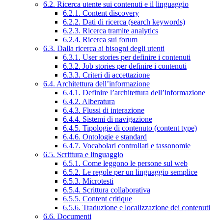
6.2. Ricerca utente sui contenuti e il linguaggio
6.2.1. Content discovery
6.2.2. Dati di ricerca (search keywords)
6.2.3. Ricerca tramite analytics
6.2.4. Ricerca sui forum
6.3. Dalla ricerca ai bisogni degli utenti
6.3.1. User stories per definire i contenuti
6.3.2. Job stories per definire i contenuti
6.3.3. Criteri di accettazione
6.4. Architettura dell’informazione
6.4.1. Definire l’architettura dell’informazione
6.4.2. Alberatura
6.4.3. Flussi di interazione
6.4.4. Sistemi di navigazione
6.4.5. Tipologie di contenuto (content type)
6.4.6. Ontologie e standard
6.4.7. Vocabolari controllati e tassonomie
6.5. Scrittura e linguaggio
6.5.1. Come leggono le persone sul web
6.5.2. Le regole per un linguaggio semplice
6.5.3. Microtesti
6.5.4. Scrittura collaborativa
6.5.5. Content critique
6.5.6. Traduzione e localizzazione dei contenuti
6.6. Documenti