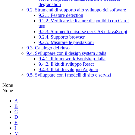
degradation
9.2. Strumenti di supporto allo sviluppo del software
9.2.1. Feature detection
9.2.2. Verificare le feature disponibili con Can I
use
9.2.3. Strumenti e risorse per CSS e JavaScript
9.2.4. Supporto browser
9.2.5. Misurare le prestazioni
9.3. Catalogo del riuso
9.4. Sviluppare con il design system .italia
9.4.1. Il framework Bootstrap Italia
9.4.2. Il kit di sviluppo React
9.4.3. Il kit di sviluppo Angular
9.5. Sviluppare con i modelli di sito e servizi
None
None
A
B
C
D
E
I
M