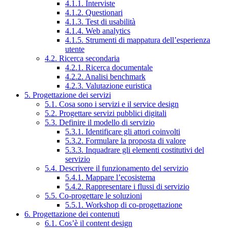
4.1.1. Interviste
4.1.2. Questionari
4.1.3. Test di usabilità
4.1.4. Web analytics
4.1.5. Strumenti di mappatura dell’esperienza
utente
4.2. Ricerca secondaria
4.2.1. Ricerca documentale
4.2.2. Analisi benchmark
4.2.3. Valutazione euristica
5. Progettazione dei servizi
5.1. Cosa sono i servizi e il service design
5.2. Progettare servizi pubblici digitali
5.3. Definire il modello di servizio
5.3.1. Identificare gli attori coinvolti
5.3.2. Formulare la proposta di valore
5.3.3. Inquadrare gli elementi costitutivi del
servizio
5.4. Descrivere il funzionamento del servizio
5.4.1. Mappare l’ecosistema
5.4.2. Rappresentare i flussi di servizio
5.5. Co-progettare le soluzioni
5.5.1. Workshop di co-progettazione
6. Progettazione dei contenuti
6.1. Cos’è il content design