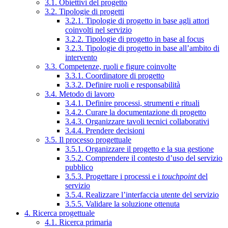
3.1. Obiettivi del progetto
3.2. Tipologie di progetti
3.2.1. Tipologie di progetto in base agli attori
coinvolti nel servizio
3.2.2. Tipologie di progetto in base al focus
3.2.3. Tipologie di progetto in base all’ambito di
intervento
3.3. Competenze, ruoli e figure coinvolte
3.3.1. Coordinatore di progetto
3.3.2. Definire ruoli e responsabilità
3.4. Metodo di lavoro
3.4.1. Definire processi, strumenti e rituali
3.4.2. Curare la documentazione di progetto
3.4.3. Organizzare tavoli tecnici collaborativi
3.4.4. Prendere decisioni
3.5. Il processo progettuale
3.5.1. Organizzare il progetto e la sua gestione
3.5.2. Comprendere il contesto d’uso del servizio
pubblico
3.5.3. Progettare i processi e i
touchpoint
del
servizio
3.5.4. Realizzare l’interfaccia utente del servizio
3.5.5. Validare la soluzione ottenuta
4. Ricerca progettuale
4.1. Ricerca primaria