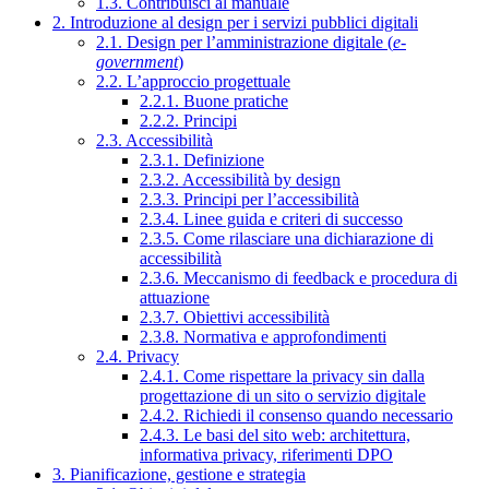
1.3. Contribuisci al manuale
2. Introduzione al design per i servizi pubblici digitali
2.1. Design per l’amministrazione digitale (
e-
government
)
2.2. L’approccio progettuale
2.2.1. Buone pratiche
2.2.2. Principi
2.3. Accessibilità
2.3.1. Definizione
2.3.2. Accessibilità by design
2.3.3. Principi per l’accessibilità
2.3.4. Linee guida e criteri di successo
2.3.5. Come rilasciare una dichiarazione di
accessibilità
2.3.6. Meccanismo di feedback e procedura di
attuazione
2.3.7. Obiettivi accessibilità
2.3.8. Normativa e approfondimenti
2.4. Privacy
2.4.1. Come rispettare la privacy sin dalla
progettazione di un sito o servizio digitale
2.4.2. Richiedi il consenso quando necessario
2.4.3. Le basi del sito web: architettura,
informativa privacy, riferimenti DPO
3. Pianificazione, gestione e strategia