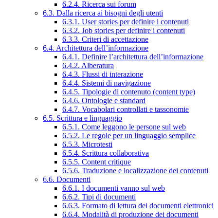
6.2.4. Ricerca sui forum
6.3. Dalla ricerca ai bisogni degli utenti
6.3.1. User stories per definire i contenuti
6.3.2. Job stories per definire i contenuti
6.3.3. Criteri di accettazione
6.4. Architettura dell’informazione
6.4.1. Definire l’architettura dell’informazione
6.4.2. Alberatura
6.4.3. Flussi di interazione
6.4.4. Sistemi di navigazione
6.4.5. Tipologie di contenuto (content type)
6.4.6. Ontologie e standard
6.4.7. Vocabolari controllati e tassonomie
6.5. Scrittura e linguaggio
6.5.1. Come leggono le persone sul web
6.5.2. Le regole per un linguaggio semplice
6.5.3. Microtesti
6.5.4. Scrittura collaborativa
6.5.5. Content critique
6.5.6. Traduzione e localizzazione dei contenuti
6.6. Documenti
6.6.1. I documenti vanno sul web
6.6.2. Tipi di documenti
6.6.3. Formato di lettura dei documenti elettronici
6.6.4. Modalità di produzione dei documenti