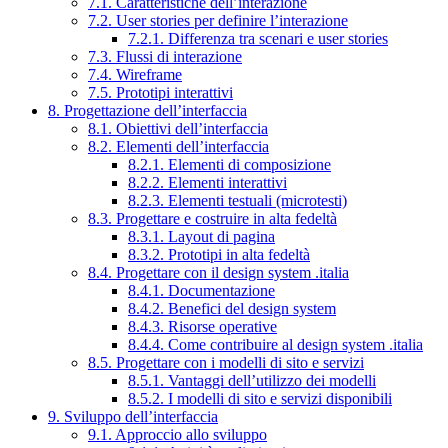
7.1. Caratteristiche dell’interazione
7.2. User stories per definire l’interazione
7.2.1. Differenza tra scenari e user stories
7.3. Flussi di interazione
7.4. Wireframe
7.5. Prototipi interattivi
8. Progettazione dell’interfaccia
8.1. Obiettivi dell’interfaccia
8.2. Elementi dell’interfaccia
8.2.1. Elementi di composizione
8.2.2. Elementi interattivi
8.2.3. Elementi testuali (microtesti)
8.3. Progettare e costruire in alta fedeltà
8.3.1. Layout di pagina
8.3.2. Prototipi in alta fedeltà
8.4. Progettare con il design system .italia
8.4.1. Documentazione
8.4.2. Benefici del design system
8.4.3. Risorse operative
8.4.4. Come contribuire al design system .italia
8.5. Progettare con i modelli di sito e servizi
8.5.1. Vantaggi dell’utilizzo dei modelli
8.5.2. I modelli di sito e servizi disponibili
9. Sviluppo dell’interfaccia
9.1. Approccio allo sviluppo