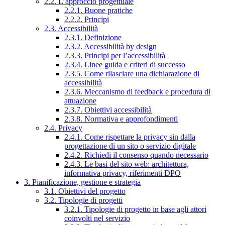
2.2. L’approccio progettuale
2.2.1. Buone pratiche
2.2.2. Principi
2.3. Accessibilità
2.3.1. Definizione
2.3.2. Accessibilità by design
2.3.3. Principi per l’accessibilità
2.3.4. Linee guida e criteri di successo
2.3.5. Come rilasciare una dichiarazione di
accessibilità
2.3.6. Meccanismo di feedback e procedura di
attuazione
2.3.7. Obiettivi accessibilità
2.3.8. Normativa e approfondimenti
2.4. Privacy
2.4.1. Come rispettare la privacy sin dalla
progettazione di un sito o servizio digitale
2.4.2. Richiedi il consenso quando necessario
2.4.3. Le basi del sito web: architettura,
informativa privacy, riferimenti DPO
3. Pianificazione, gestione e strategia
3.1. Obiettivi del progetto
3.2. Tipologie di progetti
3.2.1. Tipologie di progetto in base agli attori
coinvolti nel servizio