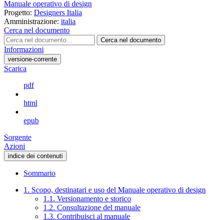
Manuale operativo di design
Progetto:
Designers Italia
Amministrazione:
italia
Cerca nel documento
Cerca nel documento
Informazioni
versione-corrente
Scarica
pdf
html
epub
Sorgente
Azioni
indice dei contenuti
Sommario
1. Scopo, destinatari e uso del Manuale operativo di design
1.1. Versionamento e storico
1.2. Consultazione del manuale
1.3. Contribuisci al manuale