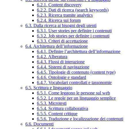
6.2.1. Content discovery
6.2.2. Dati di ricerca (search keywords)
6.2.3. Ricerca tramite analytics
6.2.4. Ricerca sui forum
6.3. Dalla ricerca ai bisogni degli utenti
6.3.1. User stories per definire i contenuti
6.3.2. Job stories per definire i contenuti
6.3.3. Criteri di accettazione
6.4. Architettura dell’informazione
6.4.1. Definire l’architettura dell’informazione
6.4.2. Alberatura
6.4.3. Flussi di interazione
6.4.4. Sistemi di navigazione
6.4.5. Tipologie di contenuto (content type)
6.4.6. Ontologie e standard
6.4.7. Vocabolari controllati e tassonomie
6.5. Scrittura e linguaggio
6.5.1. Come leggono le persone sul web
6.5.2. Le regole per un linguaggio semplice
6.5.3. Microtesti
6.5.4. Scrittura collaborativa
6.5.5. Content critique
6.5.6. Traduzione e localizzazione dei contenuti
6.6. Documenti