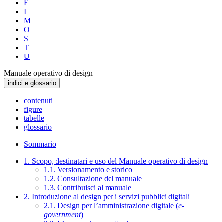
E
I
M
O
S
T
U
Manuale operativo di design
indici e glossario
contenuti
figure
tabelle
glossario
Sommario
1. Scopo, destinatari e uso del Manuale operativo di design
1.1. Versionamento e storico
1.2. Consultazione del manuale
1.3. Contribuisci al manuale
2. Introduzione al design per i servizi pubblici digitali
2.1. Design per l’amministrazione digitale (
e-
government
)