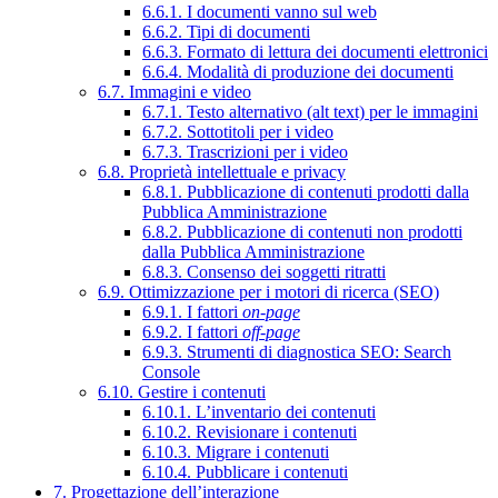
6.6.1. I documenti vanno sul web
6.6.2. Tipi di documenti
6.6.3. Formato di lettura dei documenti elettronici
6.6.4. Modalità di produzione dei documenti
6.7. Immagini e video
6.7.1. Testo alternativo (alt text) per le immagini
6.7.2. Sottotitoli per i video
6.7.3. Trascrizioni per i video
6.8. Proprietà intellettuale e privacy
6.8.1. Pubblicazione di contenuti prodotti dalla
Pubblica Amministrazione
6.8.2. Pubblicazione di contenuti non prodotti
dalla Pubblica Amministrazione
6.8.3. Consenso dei soggetti ritratti
6.9. Ottimizzazione per i motori di ricerca (SEO)
6.9.1. I fattori
on-page
6.9.2. I fattori
off-page
6.9.3. Strumenti di diagnostica SEO: Search
Console
6.10. Gestire i contenuti
6.10.1. L’inventario dei contenuti
6.10.2. Revisionare i contenuti
6.10.3. Migrare i contenuti
6.10.4. Pubblicare i contenuti
7. Progettazione dell’interazione