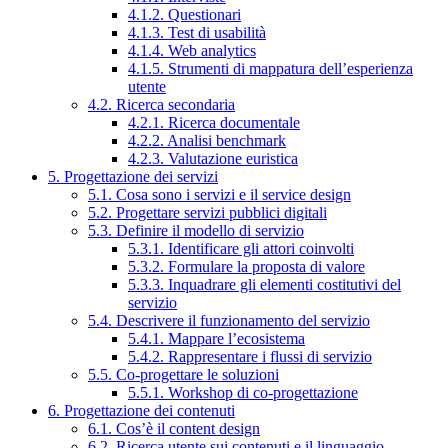
4.1.2. Questionari
4.1.3. Test di usabilità
4.1.4. Web analytics
4.1.5. Strumenti di mappatura dell’esperienza
utente
4.2. Ricerca secondaria
4.2.1. Ricerca documentale
4.2.2. Analisi benchmark
4.2.3. Valutazione euristica
5. Progettazione dei servizi
5.1. Cosa sono i servizi e il service design
5.2. Progettare servizi pubblici digitali
5.3. Definire il modello di servizio
5.3.1. Identificare gli attori coinvolti
5.3.2. Formulare la proposta di valore
5.3.3. Inquadrare gli elementi costitutivi del
servizio
5.4. Descrivere il funzionamento del servizio
5.4.1. Mappare l’ecosistema
5.4.2. Rappresentare i flussi di servizio
5.5. Co-progettare le soluzioni
5.5.1. Workshop di co-progettazione
6. Progettazione dei contenuti
6.1. Cos’è il content design
6.2. Ricerca utente sui contenuti e il linguaggio