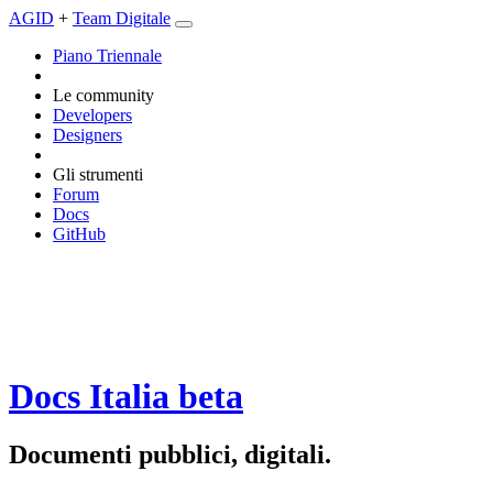
AGID
+
Team Digitale
Piano Triennale
Le community
Developers
Designers
Gli strumenti
Forum
Docs
GitHub
Docs Italia
beta
Documenti pubblici, digitali.