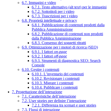
6.7. Immagini e video
6.7.1. Testo alternativo (alt text) per le immagini
6.7.2. Sottotitoli per i video
6.7.3. Trascrizioni per i video
6.8. Proprietà intellettuale e privacy
6.8.1. Pubblicazione di contenuti prodotti dalla
Pubblica Amministrazione
6.8.2. Pubblicazione di contenuti non prodotti
dalla Pubblica Amministrazione
6.8.3. Consenso dei soggetti ritratti
6.9. Ottimizzazione per i motori di ricerca (SEO)
6.9.1. I fattori
on-page
6.9.2. I fattori
off-page
6.9.3. Strumenti di diagnostica SEO: Search
Console
6.10. Gestire i contenuti
6.10.1. L’inventario dei contenuti
6.10.2. Revisionare i contenuti
6.10.3. Migrare i contenuti
6.10.4. Pubblicare i contenuti
7. Progettazione dell’interazione
7.1. Caratteristiche dell’interazione
7.2. User stories per definire l’interazione
7.2.1. Differenza tra scenari e user stories
7.3. Flussi di interazione