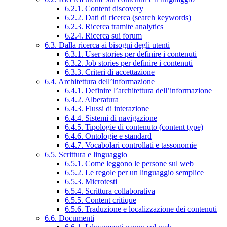
6.2.1. Content discovery
6.2.2. Dati di ricerca (search keywords)
6.2.3. Ricerca tramite analytics
6.2.4. Ricerca sui forum
6.3. Dalla ricerca ai bisogni degli utenti
6.3.1. User stories per definire i contenuti
6.3.2. Job stories per definire i contenuti
6.3.3. Criteri di accettazione
6.4. Architettura dell’informazione
6.4.1. Definire l’architettura dell’informazione
6.4.2. Alberatura
6.4.3. Flussi di interazione
6.4.4. Sistemi di navigazione
6.4.5. Tipologie di contenuto (content type)
6.4.6. Ontologie e standard
6.4.7. Vocabolari controllati e tassonomie
6.5. Scrittura e linguaggio
6.5.1. Come leggono le persone sul web
6.5.2. Le regole per un linguaggio semplice
6.5.3. Microtesti
6.5.4. Scrittura collaborativa
6.5.5. Content critique
6.5.6. Traduzione e localizzazione dei contenuti
6.6. Documenti