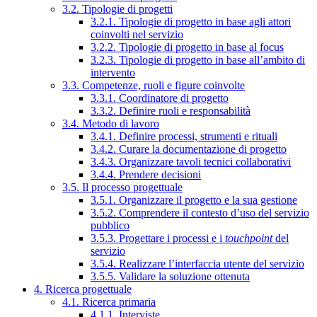
3.2. Tipologie di progetti
3.2.1. Tipologie di progetto in base agli attori
coinvolti nel servizio
3.2.2. Tipologie di progetto in base al focus
3.2.3. Tipologie di progetto in base all’ambito di
intervento
3.3. Competenze, ruoli e figure coinvolte
3.3.1. Coordinatore di progetto
3.3.2. Definire ruoli e responsabilità
3.4. Metodo di lavoro
3.4.1. Definire processi, strumenti e rituali
3.4.2. Curare la documentazione di progetto
3.4.3. Organizzare tavoli tecnici collaborativi
3.4.4. Prendere decisioni
3.5. Il processo progettuale
3.5.1. Organizzare il progetto e la sua gestione
3.5.2. Comprendere il contesto d’uso del servizio
pubblico
3.5.3. Progettare i processi e i
touchpoint
del
servizio
3.5.4. Realizzare l’interfaccia utente del servizio
3.5.5. Validare la soluzione ottenuta
4. Ricerca progettuale
4.1. Ricerca primaria
4.1.1. Interviste