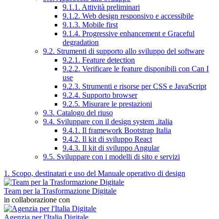
9.1.1. Attività preliminari
9.1.2. Web design responsivo e accessibile
9.1.3. Mobile first
9.1.4. Progressive enhancement e Graceful
degradation
9.2. Strumenti di supporto allo sviluppo del software
9.2.1. Feature detection
9.2.2. Verificare le feature disponibili con Can I
use
9.2.3. Strumenti e risorse per CSS e JavaScript
9.2.4. Supporto browser
9.2.5. Misurare le prestazioni
9.3. Catalogo del riuso
9.4. Sviluppare con il design system .italia
9.4.1. Il framework Bootstrap Italia
9.4.2. Il kit di sviluppo React
9.4.3. Il kit di sviluppo Angular
9.5. Sviluppare con i modelli di sito e servizi
1. Scopo, destinatari e uso del Manuale operativo di design
Team per la Trasformazione Digitale
in collaborazione con
Agenzia per l'Italia Digitale