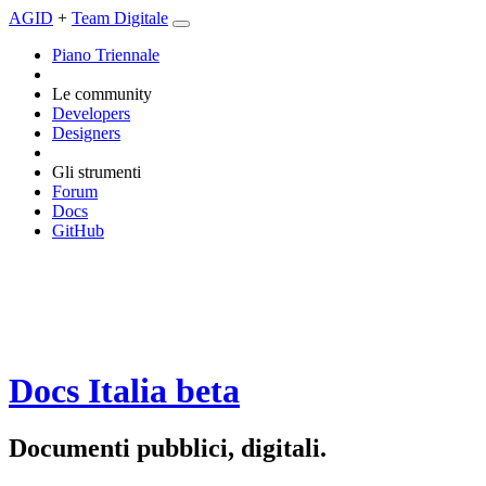
AGID
+
Team Digitale
Piano Triennale
Le community
Developers
Designers
Gli strumenti
Forum
Docs
GitHub
Docs Italia
beta
Documenti pubblici, digitali.