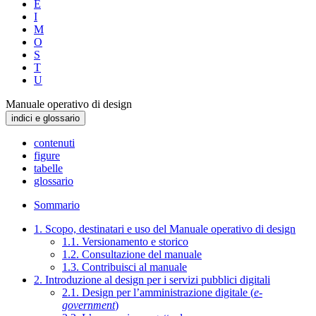
E
I
M
O
S
T
U
Manuale operativo di design
indici e glossario
contenuti
figure
tabelle
glossario
Sommario
1. Scopo, destinatari e uso del Manuale operativo di design
1.1. Versionamento e storico
1.2. Consultazione del manuale
1.3. Contribuisci al manuale
2. Introduzione al design per i servizi pubblici digitali
2.1. Design per l’amministrazione digitale (
e-
government
)