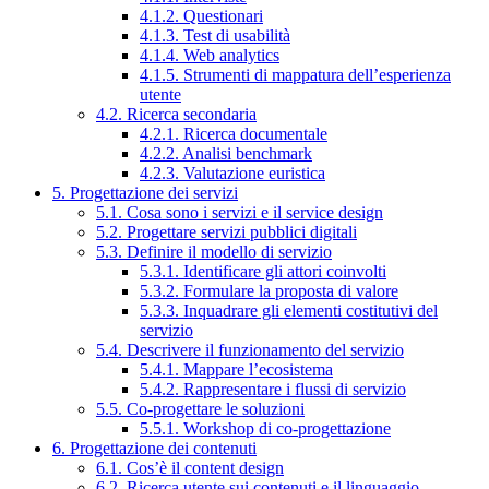
4.1.2. Questionari
4.1.3. Test di usabilità
4.1.4. Web analytics
4.1.5. Strumenti di mappatura dell’esperienza
utente
4.2. Ricerca secondaria
4.2.1. Ricerca documentale
4.2.2. Analisi benchmark
4.2.3. Valutazione euristica
5. Progettazione dei servizi
5.1. Cosa sono i servizi e il service design
5.2. Progettare servizi pubblici digitali
5.3. Definire il modello di servizio
5.3.1. Identificare gli attori coinvolti
5.3.2. Formulare la proposta di valore
5.3.3. Inquadrare gli elementi costitutivi del
servizio
5.4. Descrivere il funzionamento del servizio
5.4.1. Mappare l’ecosistema
5.4.2. Rappresentare i flussi di servizio
5.5. Co-progettare le soluzioni
5.5.1. Workshop di co-progettazione
6. Progettazione dei contenuti
6.1. Cos’è il content design
6.2. Ricerca utente sui contenuti e il linguaggio