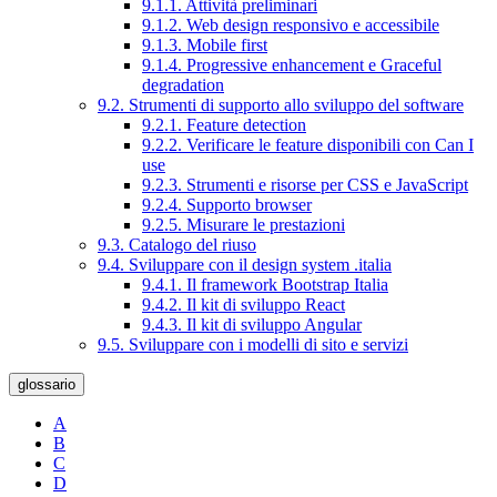
9.1.1. Attività preliminari
9.1.2. Web design responsivo e accessibile
9.1.3. Mobile first
9.1.4. Progressive enhancement e Graceful
degradation
9.2. Strumenti di supporto allo sviluppo del software
9.2.1. Feature detection
9.2.2. Verificare le feature disponibili con Can I
use
9.2.3. Strumenti e risorse per CSS e JavaScript
9.2.4. Supporto browser
9.2.5. Misurare le prestazioni
9.3. Catalogo del riuso
9.4. Sviluppare con il design system .italia
9.4.1. Il framework Bootstrap Italia
9.4.2. Il kit di sviluppo React
9.4.3. Il kit di sviluppo Angular
9.5. Sviluppare con i modelli di sito e servizi
glossario
A
B
C
D