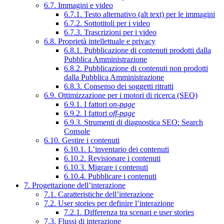
6.7. Immagini e video
6.7.1. Testo alternativo (alt text) per le immagini
6.7.2. Sottotitoli per i video
6.7.3. Trascrizioni per i video
6.8. Proprietà intellettuale e privacy
6.8.1. Pubblicazione di contenuti prodotti dalla
Pubblica Amministrazione
6.8.2. Pubblicazione di contenuti non prodotti
dalla Pubblica Amministrazione
6.8.3. Consenso dei soggetti ritratti
6.9. Ottimizzazione per i motori di ricerca (SEO)
6.9.1. I fattori
on-page
6.9.2. I fattori
off-page
6.9.3. Strumenti di diagnostica SEO: Search
Console
6.10. Gestire i contenuti
6.10.1. L’inventario dei contenuti
6.10.2. Revisionare i contenuti
6.10.3. Migrare i contenuti
6.10.4. Pubblicare i contenuti
7. Progettazione dell’interazione
7.1. Caratteristiche dell’interazione
7.2. User stories per definire l’interazione
7.2.1. Differenza tra scenari e user stories
7.3. Flussi di interazione