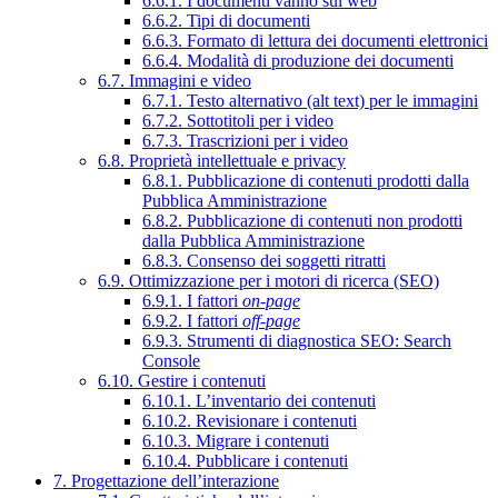
6.6.1. I documenti vanno sul web
6.6.2. Tipi di documenti
6.6.3. Formato di lettura dei documenti elettronici
6.6.4. Modalità di produzione dei documenti
6.7. Immagini e video
6.7.1. Testo alternativo (alt text) per le immagini
6.7.2. Sottotitoli per i video
6.7.3. Trascrizioni per i video
6.8. Proprietà intellettuale e privacy
6.8.1. Pubblicazione di contenuti prodotti dalla
Pubblica Amministrazione
6.8.2. Pubblicazione di contenuti non prodotti
dalla Pubblica Amministrazione
6.8.3. Consenso dei soggetti ritratti
6.9. Ottimizzazione per i motori di ricerca (SEO)
6.9.1. I fattori
on-page
6.9.2. I fattori
off-page
6.9.3. Strumenti di diagnostica SEO: Search
Console
6.10. Gestire i contenuti
6.10.1. L’inventario dei contenuti
6.10.2. Revisionare i contenuti
6.10.3. Migrare i contenuti
6.10.4. Pubblicare i contenuti
7. Progettazione dell’interazione