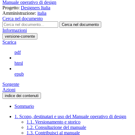
Manuale operativo di design
Progetto:
Designers Italia
Amministrazione:
italia
Cerca nel documento
Cerca nel documento
Informazioni
versione-corrente
Scarica
pdf
html
epub
Sorgente
Azioni
indice dei contenuti
Sommario
1. Scopo, destinatari e uso del Manuale operativo di design
1.1. Versionamento e storico
1.2. Consultazione del manuale
1.3. Contribuisci al manuale