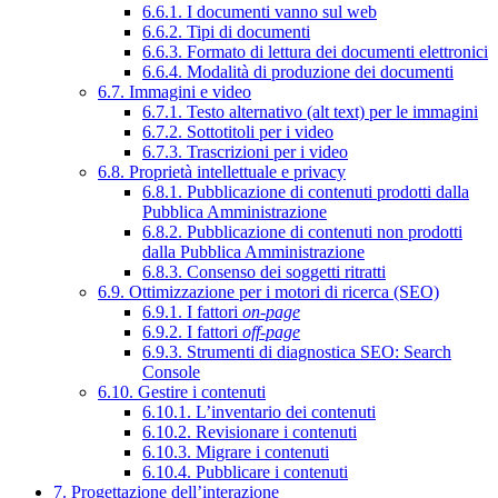
6.6.1. I documenti vanno sul web
6.6.2. Tipi di documenti
6.6.3. Formato di lettura dei documenti elettronici
6.6.4. Modalità di produzione dei documenti
6.7. Immagini e video
6.7.1. Testo alternativo (alt text) per le immagini
6.7.2. Sottotitoli per i video
6.7.3. Trascrizioni per i video
6.8. Proprietà intellettuale e privacy
6.8.1. Pubblicazione di contenuti prodotti dalla
Pubblica Amministrazione
6.8.2. Pubblicazione di contenuti non prodotti
dalla Pubblica Amministrazione
6.8.3. Consenso dei soggetti ritratti
6.9. Ottimizzazione per i motori di ricerca (SEO)
6.9.1. I fattori
on-page
6.9.2. I fattori
off-page
6.9.3. Strumenti di diagnostica SEO: Search
Console
6.10. Gestire i contenuti
6.10.1. L’inventario dei contenuti
6.10.2. Revisionare i contenuti
6.10.3. Migrare i contenuti
6.10.4. Pubblicare i contenuti
7. Progettazione dell’interazione