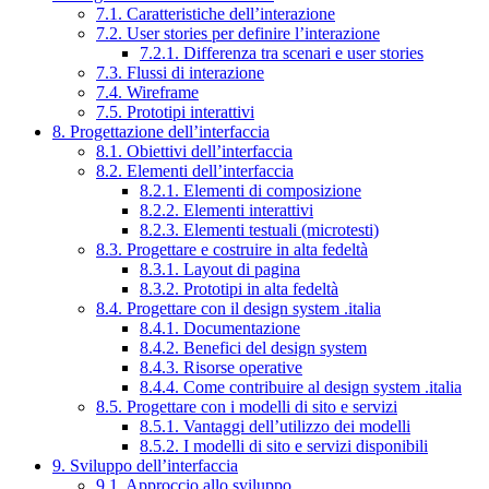
7.1. Caratteristiche dell’interazione
7.2. User stories per definire l’interazione
7.2.1. Differenza tra scenari e user stories
7.3. Flussi di interazione
7.4. Wireframe
7.5. Prototipi interattivi
8. Progettazione dell’interfaccia
8.1. Obiettivi dell’interfaccia
8.2. Elementi dell’interfaccia
8.2.1. Elementi di composizione
8.2.2. Elementi interattivi
8.2.3. Elementi testuali (microtesti)
8.3. Progettare e costruire in alta fedeltà
8.3.1. Layout di pagina
8.3.2. Prototipi in alta fedeltà
8.4. Progettare con il design system .italia
8.4.1. Documentazione
8.4.2. Benefici del design system
8.4.3. Risorse operative
8.4.4. Come contribuire al design system .italia
8.5. Progettare con i modelli di sito e servizi
8.5.1. Vantaggi dell’utilizzo dei modelli
8.5.2. I modelli di sito e servizi disponibili
9. Sviluppo dell’interfaccia
9.1. Approccio allo sviluppo