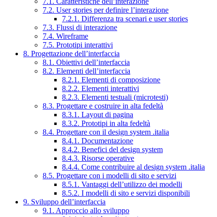
7.1. Caratteristiche dell’interazione
7.2. User stories per definire l’interazione
7.2.1. Differenza tra scenari e user stories
7.3. Flussi di interazione
7.4. Wireframe
7.5. Prototipi interattivi
8. Progettazione dell’interfaccia
8.1. Obiettivi dell’interfaccia
8.2. Elementi dell’interfaccia
8.2.1. Elementi di composizione
8.2.2. Elementi interattivi
8.2.3. Elementi testuali (microtesti)
8.3. Progettare e costruire in alta fedeltà
8.3.1. Layout di pagina
8.3.2. Prototipi in alta fedeltà
8.4. Progettare con il design system .italia
8.4.1. Documentazione
8.4.2. Benefici del design system
8.4.3. Risorse operative
8.4.4. Come contribuire al design system .italia
8.5. Progettare con i modelli di sito e servizi
8.5.1. Vantaggi dell’utilizzo dei modelli
8.5.2. I modelli di sito e servizi disponibili
9. Sviluppo dell’interfaccia
9.1. Approccio allo sviluppo