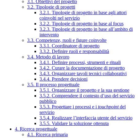
3.1. Obiettivi del progetto
3.2. Tipologie di progetti
3.2.1. Tipologie di progetto in base agli attori
coinvolti nel servizio
3.2.2. Tipologie di progetto in base al focus
3.2.3. Tipologie di progetto in base all’ambito di
intervento
3.3. Competenze, ruoli e figure coinvolte
3.3.1. Coordinatore di progetto
3.3.2. Definire ruoli e responsabilità
3.4. Metodo di lavoro
3.4.1. Definire processi, strumenti e rituali
3.4.2. Curare la documentazione di progetto
3.4.3. Organizzare tavoli tecnici collaborativi
3.4.4. Prendere decisioni
3.5. Il processo progettuale
3.5.1. Organizzare il progetto e la sua gestione
3.5.2. Comprendere il contesto d’uso del servizio
pubblico
3.5.3. Progettare i processi e i
touchpoint
del
servizio
3.5.4. Realizzare l’interfaccia utente del servizio
3.5.5. Validare la soluzione ottenuta
4. Ricerca progettuale
4.1. Ricerca primaria