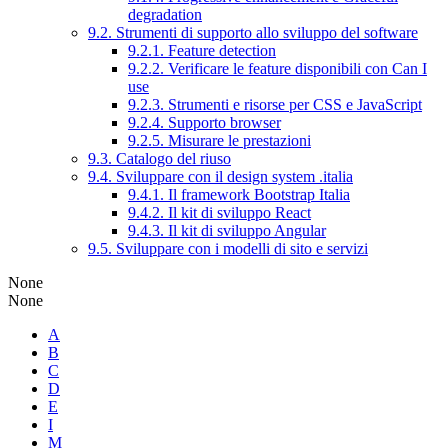
degradation
9.2. Strumenti di supporto allo sviluppo del software
9.2.1. Feature detection
9.2.2. Verificare le feature disponibili con Can I
use
9.2.3. Strumenti e risorse per CSS e JavaScript
9.2.4. Supporto browser
9.2.5. Misurare le prestazioni
9.3. Catalogo del riuso
9.4. Sviluppare con il design system .italia
9.4.1. Il framework Bootstrap Italia
9.4.2. Il kit di sviluppo React
9.4.3. Il kit di sviluppo Angular
9.5. Sviluppare con i modelli di sito e servizi
None
None
A
B
C
D
E
I
M