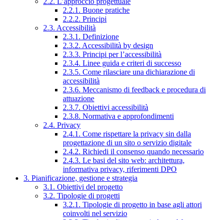
2.2. L’approccio progettuale
2.2.1. Buone pratiche
2.2.2. Principi
2.3. Accessibilità
2.3.1. Definizione
2.3.2. Accessibilità by design
2.3.3. Principi per l’accessibilità
2.3.4. Linee guida e criteri di successo
2.3.5. Come rilasciare una dichiarazione di
accessibilità
2.3.6. Meccanismo di feedback e procedura di
attuazione
2.3.7. Obiettivi accessibilità
2.3.8. Normativa e approfondimenti
2.4. Privacy
2.4.1. Come rispettare la privacy sin dalla
progettazione di un sito o servizio digitale
2.4.2. Richiedi il consenso quando necessario
2.4.3. Le basi del sito web: architettura,
informativa privacy, riferimenti DPO
3. Pianificazione, gestione e strategia
3.1. Obiettivi del progetto
3.2. Tipologie di progetti
3.2.1. Tipologie di progetto in base agli attori
coinvolti nel servizio