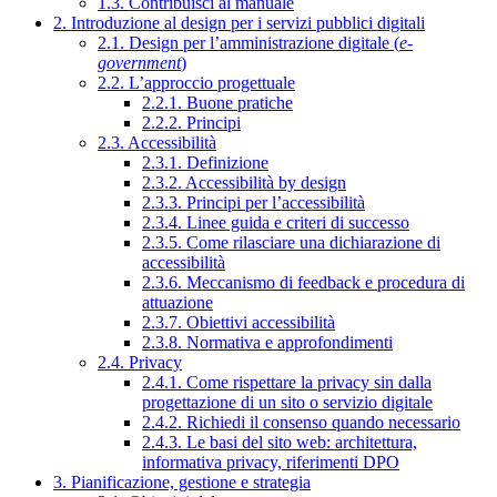
1.3. Contribuisci al manuale
2. Introduzione al design per i servizi pubblici digitali
2.1. Design per l’amministrazione digitale (
e-
government
)
2.2. L’approccio progettuale
2.2.1. Buone pratiche
2.2.2. Principi
2.3. Accessibilità
2.3.1. Definizione
2.3.2. Accessibilità by design
2.3.3. Principi per l’accessibilità
2.3.4. Linee guida e criteri di successo
2.3.5. Come rilasciare una dichiarazione di
accessibilità
2.3.6. Meccanismo di feedback e procedura di
attuazione
2.3.7. Obiettivi accessibilità
2.3.8. Normativa e approfondimenti
2.4. Privacy
2.4.1. Come rispettare la privacy sin dalla
progettazione di un sito o servizio digitale
2.4.2. Richiedi il consenso quando necessario
2.4.3. Le basi del sito web: architettura,
informativa privacy, riferimenti DPO
3. Pianificazione, gestione e strategia