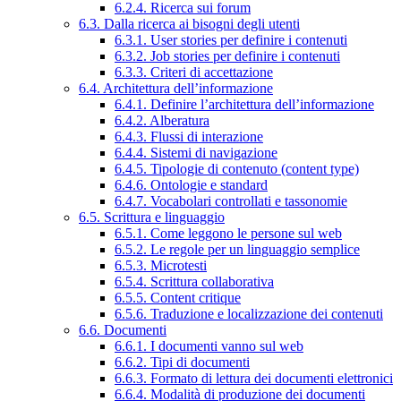
6.2.4. Ricerca sui forum
6.3. Dalla ricerca ai bisogni degli utenti
6.3.1. User stories per definire i contenuti
6.3.2. Job stories per definire i contenuti
6.3.3. Criteri di accettazione
6.4. Architettura dell’informazione
6.4.1. Definire l’architettura dell’informazione
6.4.2. Alberatura
6.4.3. Flussi di interazione
6.4.4. Sistemi di navigazione
6.4.5. Tipologie di contenuto (content type)
6.4.6. Ontologie e standard
6.4.7. Vocabolari controllati e tassonomie
6.5. Scrittura e linguaggio
6.5.1. Come leggono le persone sul web
6.5.2. Le regole per un linguaggio semplice
6.5.3. Microtesti
6.5.4. Scrittura collaborativa
6.5.5. Content critique
6.5.6. Traduzione e localizzazione dei contenuti
6.6. Documenti
6.6.1. I documenti vanno sul web
6.6.2. Tipi di documenti
6.6.3. Formato di lettura dei documenti elettronici
6.6.4. Modalità di produzione dei documenti