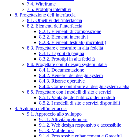
7.4. Wireframe
7.5. Prototipi interattivi
8. Progettazione dell’interfaccia
8.1. Obiettivi dell’interfaccia
8.2. Elementi dell’interfaccia
8.2.1. Elementi di composizione
8.2.2. Elementi interattivi
8.2.3. Elementi testuali (microtesti)
8.3. Progettare e costruire in alta fedeltà
8.3.1. Layout di pagina
8.3.2. Prototipi in alta fedeltà
8.4. Progettare con il design system .italia
8.4.1. Documentazione
8.4.2. Benefici del design system
8.4.3. Risorse operative
8.4.4. Come contribuire al design system .italia
8.5. Progettare con i modelli di sito e servizi
8.5.1. Vantaggi dell’utilizzo dei modelli
8.5.2. I modelli di sito e servizi disponibili
9. Sviluppo dell’interfaccia
9.1. Approccio allo sviluppo
9.1.1. Attività preliminari
9.1.2. Web design responsivo e accessibile
9.1.3. Mobile first
9.1.4. Progressive enhancement e Graceful