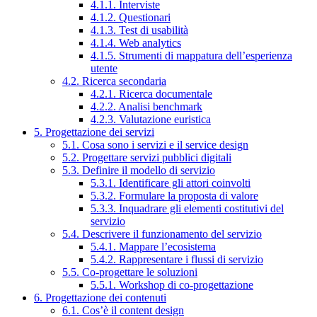
4.1.1. Interviste
4.1.2. Questionari
4.1.3. Test di usabilità
4.1.4. Web analytics
4.1.5. Strumenti di mappatura dell’esperienza
utente
4.2. Ricerca secondaria
4.2.1. Ricerca documentale
4.2.2. Analisi benchmark
4.2.3. Valutazione euristica
5. Progettazione dei servizi
5.1. Cosa sono i servizi e il service design
5.2. Progettare servizi pubblici digitali
5.3. Definire il modello di servizio
5.3.1. Identificare gli attori coinvolti
5.3.2. Formulare la proposta di valore
5.3.3. Inquadrare gli elementi costitutivi del
servizio
5.4. Descrivere il funzionamento del servizio
5.4.1. Mappare l’ecosistema
5.4.2. Rappresentare i flussi di servizio
5.5. Co-progettare le soluzioni
5.5.1. Workshop di co-progettazione
6. Progettazione dei contenuti
6.1. Cos’è il content design