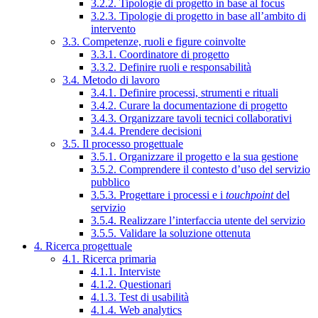
3.2.2. Tipologie di progetto in base al focus
3.2.3. Tipologie di progetto in base all’ambito di
intervento
3.3. Competenze, ruoli e figure coinvolte
3.3.1. Coordinatore di progetto
3.3.2. Definire ruoli e responsabilità
3.4. Metodo di lavoro
3.4.1. Definire processi, strumenti e rituali
3.4.2. Curare la documentazione di progetto
3.4.3. Organizzare tavoli tecnici collaborativi
3.4.4. Prendere decisioni
3.5. Il processo progettuale
3.5.1. Organizzare il progetto e la sua gestione
3.5.2. Comprendere il contesto d’uso del servizio
pubblico
3.5.3. Progettare i processi e i
touchpoint
del
servizio
3.5.4. Realizzare l’interfaccia utente del servizio
3.5.5. Validare la soluzione ottenuta
4. Ricerca progettuale
4.1. Ricerca primaria
4.1.1. Interviste
4.1.2. Questionari
4.1.3. Test di usabilità
4.1.4. Web analytics