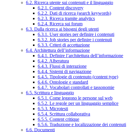
6.2. Ricerca utente sui contenuti e il linguaggio
6.2.1. Content discovery
6.2.2. Dati di ricerca (search keywords)
6.2.3. Ricerca tramite analytics
6.2.4. Ricerca sui forum
6.3. Dalla ricerca ai bisogni degli utenti
6.3.1. User stories per definire i contenuti
6.3.2. Job stories per definire i contenuti
6.3.3. Criteri di accettazione
6.4. Architettura dell’informazione
6.4.1. Definire l’architettura dell’informazione
6.4.2. Alberatura
6.4.3. Flussi di interazione
6.4.4. Sistemi di navigazione
6.4.5. Tipologie di contenuto (content type)
6.4.6. Ontologie e standard
6.4.7. Vocabolari controllati e tassonomie
6.5. Scrittura e linguaggio
6.5.1. Come leggono le persone sul web
6.5.2. Le regole per un linguaggio semplice
6.5.3. Microtesti
6.5.4. Scrittura collaborativa
6.5.5. Content critique
6.5.6. Traduzione e localizzazione dei contenuti
6.6. Documenti