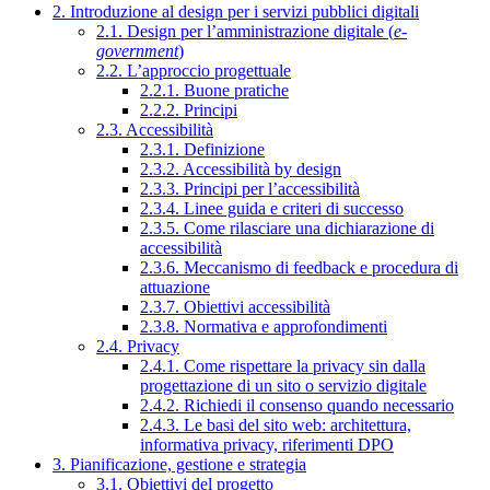
2. Introduzione al design per i servizi pubblici digitali
2.1. Design per l’amministrazione digitale (
e-
government
)
2.2. L’approccio progettuale
2.2.1. Buone pratiche
2.2.2. Principi
2.3. Accessibilità
2.3.1. Definizione
2.3.2. Accessibilità by design
2.3.3. Principi per l’accessibilità
2.3.4. Linee guida e criteri di successo
2.3.5. Come rilasciare una dichiarazione di
accessibilità
2.3.6. Meccanismo di feedback e procedura di
attuazione
2.3.7. Obiettivi accessibilità
2.3.8. Normativa e approfondimenti
2.4. Privacy
2.4.1. Come rispettare la privacy sin dalla
progettazione di un sito o servizio digitale
2.4.2. Richiedi il consenso quando necessario
2.4.3. Le basi del sito web: architettura,
informativa privacy, riferimenti DPO
3. Pianificazione, gestione e strategia
3.1. Obiettivi del progetto