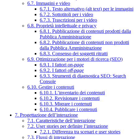
6.7. Immagini e video
6.7.1. Testo alternativo (alt text) per le immagini
6.7.2. Sottotitoli per i video
6.7.3. Trascrizioni per i video
6.8. Proprietà intellettuale e privacy
6.8.1. Pubblicazione di contenuti prodotti dalla
Pubblica Amministrazione
6.8.2. Pubblicazione di contenuti non prodotti
dalla Pubblica Amministrazione
6.8.3. Consenso dei soggetti ritratti
6.9. Ottimizzazione per i motori di ricerca (SEO)
6.9.1. I fattori
on-page
6.9.2. I fattori
off-page
6.9.3. Strumenti di diagnostica SEO: Search
Console
6.10. Gestire i contenuti
6.10.1. L’inventario dei contenuti
6.10.2. Revisionare i contenuti
6.10.3. Migrare i contenuti
6.10.4. Pubblicare i contenuti
7. Progettazione dell’interazione
7.1. Caratteristiche dell’interazione
7.2. User stories per definire l’interazione
7.2.1. Differenza tra scenari e user stories
7.3. Flussi di interazione