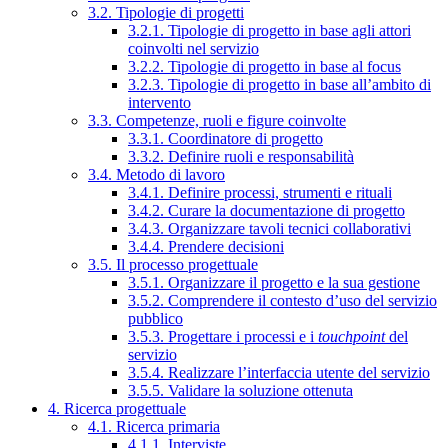
3.2. Tipologie di progetti
3.2.1. Tipologie di progetto in base agli attori
coinvolti nel servizio
3.2.2. Tipologie di progetto in base al focus
3.2.3. Tipologie di progetto in base all’ambito di
intervento
3.3. Competenze, ruoli e figure coinvolte
3.3.1. Coordinatore di progetto
3.3.2. Definire ruoli e responsabilità
3.4. Metodo di lavoro
3.4.1. Definire processi, strumenti e rituali
3.4.2. Curare la documentazione di progetto
3.4.3. Organizzare tavoli tecnici collaborativi
3.4.4. Prendere decisioni
3.5. Il processo progettuale
3.5.1. Organizzare il progetto e la sua gestione
3.5.2. Comprendere il contesto d’uso del servizio
pubblico
3.5.3. Progettare i processi e i
touchpoint
del
servizio
3.5.4. Realizzare l’interfaccia utente del servizio
3.5.5. Validare la soluzione ottenuta
4. Ricerca progettuale
4.1. Ricerca primaria
4.1.1. Interviste