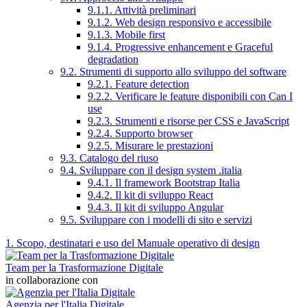
9.1.1. Attività preliminari
9.1.2. Web design responsivo e accessibile
9.1.3. Mobile first
9.1.4. Progressive enhancement e Graceful
degradation
9.2. Strumenti di supporto allo sviluppo del software
9.2.1. Feature detection
9.2.2. Verificare le feature disponibili con Can I
use
9.2.3. Strumenti e risorse per CSS e JavaScript
9.2.4. Supporto browser
9.2.5. Misurare le prestazioni
9.3. Catalogo del riuso
9.4. Sviluppare con il design system .italia
9.4.1. Il framework Bootstrap Italia
9.4.2. Il kit di sviluppo React
9.4.3. Il kit di sviluppo Angular
9.5. Sviluppare con i modelli di sito e servizi
1. Scopo, destinatari e uso del Manuale operativo di design
Team per la Trasformazione Digitale
in collaborazione con
Agenzia per l'Italia Digitale