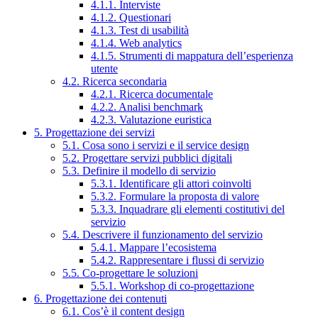
4.1.1. Interviste
4.1.2. Questionari
4.1.3. Test di usabilità
4.1.4. Web analytics
4.1.5. Strumenti di mappatura dell’esperienza
utente
4.2. Ricerca secondaria
4.2.1. Ricerca documentale
4.2.2. Analisi benchmark
4.2.3. Valutazione euristica
5. Progettazione dei servizi
5.1. Cosa sono i servizi e il service design
5.2. Progettare servizi pubblici digitali
5.3. Definire il modello di servizio
5.3.1. Identificare gli attori coinvolti
5.3.2. Formulare la proposta di valore
5.3.3. Inquadrare gli elementi costitutivi del
servizio
5.4. Descrivere il funzionamento del servizio
5.4.1. Mappare l’ecosistema
5.4.2. Rappresentare i flussi di servizio
5.5. Co-progettare le soluzioni
5.5.1. Workshop di co-progettazione
6. Progettazione dei contenuti
6.1. Cos’è il content design