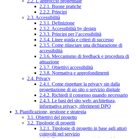
2.2. L’approccio progettuale
2.2.1. Buone pratiche
2.2.2. Principi
2.3. Accessibilità
2.3.1. Definizione
2.3.2. Accessibilità by design
2.3.3. Principi per l’accessibilità
2.3.4. Linee guida e criteri di successo
2.3.5. Come rilasciare una dichiarazione di
accessibilità
2.3.6. Meccanismo di feedback e procedura di
attuazione
2.3.7. Obiettivi accessibilità
2.3.8. Normativa e approfondimenti
2.4. Privacy
2.4.1. Come rispettare la privacy sin dalla
progettazione di un sito o servizio digitale
2.4.2. Richiedi il consenso quando necessario
2.4.3. Le basi del sito web: architettura,
informativa privacy, riferimenti DPO
3. Pianificazione, gestione e strategia
3.1. Obiettivi del progetto
3.2. Tipologie di progetti
3.2.1. Tipologie di progetto in base agli attori
coinvolti nel servizio