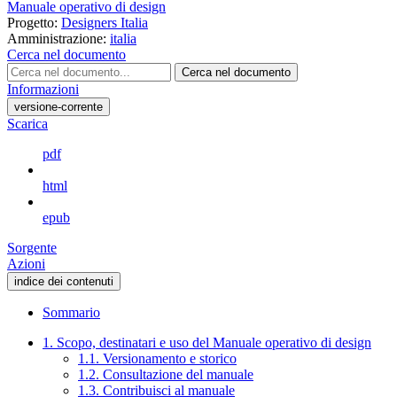
Manuale operativo di design
Progetto:
Designers Italia
Amministrazione:
italia
Cerca nel documento
Cerca nel documento
Informazioni
versione-corrente
Scarica
pdf
html
epub
Sorgente
Azioni
indice dei contenuti
Sommario
1. Scopo, destinatari e uso del Manuale operativo di design
1.1. Versionamento e storico
1.2. Consultazione del manuale
1.3. Contribuisci al manuale