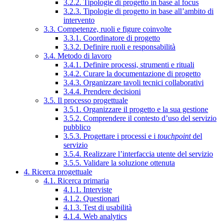
3.2.2. Tipologie di progetto in base al focus
3.2.3. Tipologie di progetto in base all’ambito di
intervento
3.3. Competenze, ruoli e figure coinvolte
3.3.1. Coordinatore di progetto
3.3.2. Definire ruoli e responsabilità
3.4. Metodo di lavoro
3.4.1. Definire processi, strumenti e rituali
3.4.2. Curare la documentazione di progetto
3.4.3. Organizzare tavoli tecnici collaborativi
3.4.4. Prendere decisioni
3.5. Il processo progettuale
3.5.1. Organizzare il progetto e la sua gestione
3.5.2. Comprendere il contesto d’uso del servizio
pubblico
3.5.3. Progettare i processi e i
touchpoint
del
servizio
3.5.4. Realizzare l’interfaccia utente del servizio
3.5.5. Validare la soluzione ottenuta
4. Ricerca progettuale
4.1. Ricerca primaria
4.1.1. Interviste
4.1.2. Questionari
4.1.3. Test di usabilità
4.1.4. Web analytics