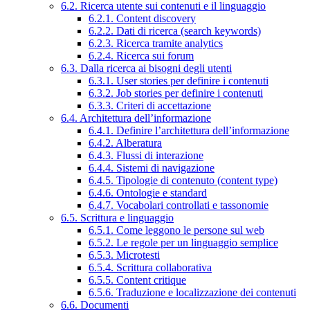
6.2. Ricerca utente sui contenuti e il linguaggio
6.2.1. Content discovery
6.2.2. Dati di ricerca (search keywords)
6.2.3. Ricerca tramite analytics
6.2.4. Ricerca sui forum
6.3. Dalla ricerca ai bisogni degli utenti
6.3.1. User stories per definire i contenuti
6.3.2. Job stories per definire i contenuti
6.3.3. Criteri di accettazione
6.4. Architettura dell’informazione
6.4.1. Definire l’architettura dell’informazione
6.4.2. Alberatura
6.4.3. Flussi di interazione
6.4.4. Sistemi di navigazione
6.4.5. Tipologie di contenuto (content type)
6.4.6. Ontologie e standard
6.4.7. Vocabolari controllati e tassonomie
6.5. Scrittura e linguaggio
6.5.1. Come leggono le persone sul web
6.5.2. Le regole per un linguaggio semplice
6.5.3. Microtesti
6.5.4. Scrittura collaborativa
6.5.5. Content critique
6.5.6. Traduzione e localizzazione dei contenuti
6.6. Documenti