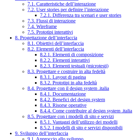
7.1. Caratteristiche dell’interazione
7.2. User stories per definire l’interazione
7.2.1. Differenza tra scenari e user stories
7.3. Flussi di interazione
7.4. Wireframe
7.5. Prototipi interattivi
8. Progettazione dell’interfaccia
8.1. Obiettivi dell’interfaccia
8.2. Elementi dell’interfaccia
8.2.1. Elementi di composizione
8.2.2. Elementi interattivi
8.2.3. Elementi testuali (microtesti)
8.3. Progettare e costruire in alta fedeltà
8.3.1. Layout di pagina
8.3.2. Prototipi in alta fedeltà
8.4. Progettare con il design system .italia
8.4.1. Documentazione
8.4.2. Benefici del design system
8.4.3. Risorse operative
8.4.4. Come contribuire al design system .italia
8.5. Progettare con i modelli di sito e servizi
8.5.1. Vantaggi dell’utilizzo dei modelli
8.5.2. I modelli di sito e servizi disponibili
9. Sviluppo dell’interfaccia
9.1. Approccio allo sviluppo