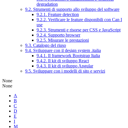
degradation
9.2. Strumenti di supporto allo sviluppo del software
9.2.1. Feature detection
9.2.2. Verificare le feature disponibili con Can I
use
9.2.3. Strumenti e risorse per CSS e JavaScript
9.2.4. Supporto browser
9.2.5. Misurare le prestazioni
9.3. Catalogo del riuso
9.4. Sviluppare con il design system .italia
9.4.1. Il framework Bootstrap Italia
9.4.2. Il kit di sviluppo React
9.4.3. Il kit di sviluppo Angular
9.5. Sviluppare con i modelli di sito e servizi
None
None
A
B
C
D
E
I
M