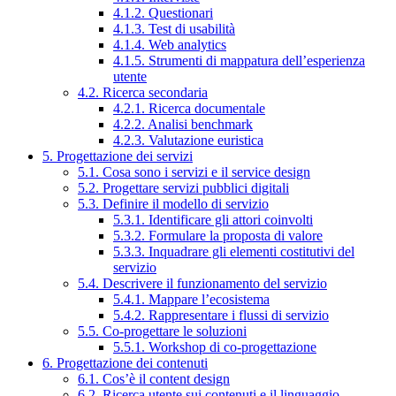
4.1.2. Questionari
4.1.3. Test di usabilità
4.1.4. Web analytics
4.1.5. Strumenti di mappatura dell’esperienza
utente
4.2. Ricerca secondaria
4.2.1. Ricerca documentale
4.2.2. Analisi benchmark
4.2.3. Valutazione euristica
5. Progettazione dei servizi
5.1. Cosa sono i servizi e il service design
5.2. Progettare servizi pubblici digitali
5.3. Definire il modello di servizio
5.3.1. Identificare gli attori coinvolti
5.3.2. Formulare la proposta di valore
5.3.3. Inquadrare gli elementi costitutivi del
servizio
5.4. Descrivere il funzionamento del servizio
5.4.1. Mappare l’ecosistema
5.4.2. Rappresentare i flussi di servizio
5.5. Co-progettare le soluzioni
5.5.1. Workshop di co-progettazione
6. Progettazione dei contenuti
6.1. Cos’è il content design
6.2. Ricerca utente sui contenuti e il linguaggio