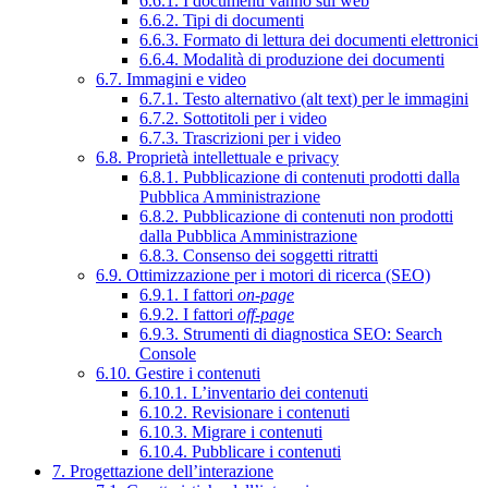
6.6.1. I documenti vanno sul web
6.6.2. Tipi di documenti
6.6.3. Formato di lettura dei documenti elettronici
6.6.4. Modalità di produzione dei documenti
6.7. Immagini e video
6.7.1. Testo alternativo (alt text) per le immagini
6.7.2. Sottotitoli per i video
6.7.3. Trascrizioni per i video
6.8. Proprietà intellettuale e privacy
6.8.1. Pubblicazione di contenuti prodotti dalla
Pubblica Amministrazione
6.8.2. Pubblicazione di contenuti non prodotti
dalla Pubblica Amministrazione
6.8.3. Consenso dei soggetti ritratti
6.9. Ottimizzazione per i motori di ricerca (SEO)
6.9.1. I fattori
on-page
6.9.2. I fattori
off-page
6.9.3. Strumenti di diagnostica SEO: Search
Console
6.10. Gestire i contenuti
6.10.1. L’inventario dei contenuti
6.10.2. Revisionare i contenuti
6.10.3. Migrare i contenuti
6.10.4. Pubblicare i contenuti
7. Progettazione dell’interazione