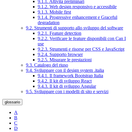
9.1.1. Attività preliminari
9.1.2. Web design responsivo e accessibile
9.1.3. Mobile first
9.1.4. Progressive enhancement e Graceful
degradation
9.2. Strumenti di supporto allo sviluppo del software
9.2.1. Feature detection
9.2.2. Verificare le feature disponibili con Can I
use
9.2.3. Strumenti e risorse per CSS e JavaScript
9.2.4. Supporto browser
9.2.5. Misurare le prestazioni
9.3. Catalogo del riuso
9.4. Sviluppare con il design system .italia
9.4.1. Il framework Bootstrap Italia
9.4.2. Il kit di sviluppo React
9.4.3. Il kit di sviluppo Angular
9.5. Sviluppare con i modelli di sito e servizi
glossario
A
B
C
D