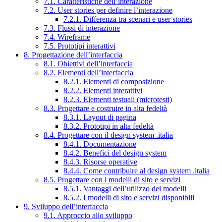
7.1. Caratteristiche dell’interazione
7.2. User stories per definire l’interazione
7.2.1. Differenza tra scenari e user stories
7.3. Flussi di interazione
7.4. Wireframe
7.5. Prototipi interattivi
8. Progettazione dell’interfaccia
8.1. Obiettivi dell’interfaccia
8.2. Elementi dell’interfaccia
8.2.1. Elementi di composizione
8.2.2. Elementi interattivi
8.2.3. Elementi testuali (microtesti)
8.3. Progettare e costruire in alta fedeltà
8.3.1. Layout di pagina
8.3.2. Prototipi in alta fedeltà
8.4. Progettare con il design system .italia
8.4.1. Documentazione
8.4.2. Benefici del design system
8.4.3. Risorse operative
8.4.4. Come contribuire al design system .italia
8.5. Progettare con i modelli di sito e servizi
8.5.1. Vantaggi dell’utilizzo dei modelli
8.5.2. I modelli di sito e servizi disponibili
9. Sviluppo dell’interfaccia
9.1. Approccio allo sviluppo