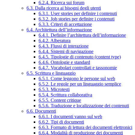
6.2.4. Ricerca sui forum
6.3. Dalla ricerca ai bisogni degli utenti
6.3.1. User stories per definire i contenuti
6.3.2. Job stories per definire i contenuti
6.3.3. Criteri di accettazione
6.4. Architettura dell’informazione
6.4.1. Definire l’architettura dell’informazione
6.4.2. Alberatura
6.4.3. Flussi di interazione
6.4.4. Sistemi di navigazione
6.4.5. Tipologie di contenuto (content type)
6.4.6. Ontologie e standard
6.4.7. Vocabolari controllati e tassonomie
6.5. Scrittura e linguaggio
6.5.1. Come leggono le persone sul web
6.5.2. Le regole per un linguaggio semplice
6.5.3. Microtesti
6.5.4. Scrittura collaborativa
6.5.5. Content critique
6.5.6. Traduzione e localizzazione dei contenuti
6.6. Documenti
6.6.1. I documenti vanno sul web
6.6.2. Tipi di documenti
6.6.3. Formato di lettura dei documenti elettronici
6.6.4. Modalità di produzione dei documenti