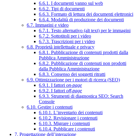
6.6.1. I documenti vanno sul web
6.6.2. Tipi di documenti
6.6.3. Formato di lettura dei documenti elettronici
6.6.4. Modalità di produzione dei documenti
6.7. Immagini e video
6.7.1. Testo alternativo (alt text) per le immagini
6.7.2. Sottotitoli per i video
6.7.3. Trascrizioni per i video
6.8. Proprietà intellettuale e privacy
6.8.1. Pubblicazione di contenuti prodotti dalla
Pubblica Amministrazione
6.8.2. Pubblicazione di contenuti non prodotti
dalla Pubblica Amministrazione
6.8.3. Consenso dei soggetti ritratti
6.9. Ottimizzazione per i motori di ricerca (SEO)
6.9.1. I fattori
on-page
6.9.2. I fattori
off-page
6.9.3. Strumenti di diagnostica SEO: Search
Console
6.10. Gestire i contenuti
6.10.1. L’inventario dei contenuti
6.10.2. Revisionare i contenuti
6.10.3. Migrare i contenuti
6.10.4. Pubblicare i contenuti
7. Progettazione dell’interazione