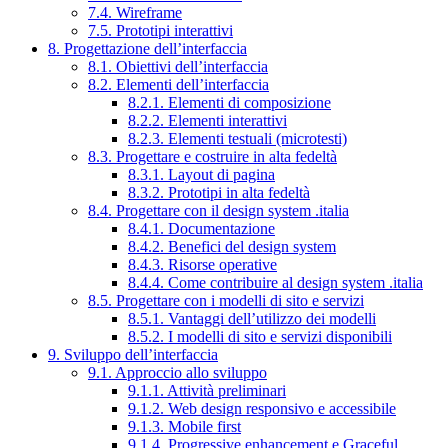
7.4. Wireframe
7.5. Prototipi interattivi
8. Progettazione dell’interfaccia
8.1. Obiettivi dell’interfaccia
8.2. Elementi dell’interfaccia
8.2.1. Elementi di composizione
8.2.2. Elementi interattivi
8.2.3. Elementi testuali (microtesti)
8.3. Progettare e costruire in alta fedeltà
8.3.1. Layout di pagina
8.3.2. Prototipi in alta fedeltà
8.4. Progettare con il design system .italia
8.4.1. Documentazione
8.4.2. Benefici del design system
8.4.3. Risorse operative
8.4.4. Come contribuire al design system .italia
8.5. Progettare con i modelli di sito e servizi
8.5.1. Vantaggi dell’utilizzo dei modelli
8.5.2. I modelli di sito e servizi disponibili
9. Sviluppo dell’interfaccia
9.1. Approccio allo sviluppo
9.1.1. Attività preliminari
9.1.2. Web design responsivo e accessibile
9.1.3. Mobile first
9.1.4. Progressive enhancement e Graceful