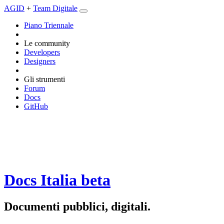
AGID
+
Team Digitale
Piano Triennale
Le community
Developers
Designers
Gli strumenti
Forum
Docs
GitHub
Docs Italia
beta
Documenti pubblici, digitali.