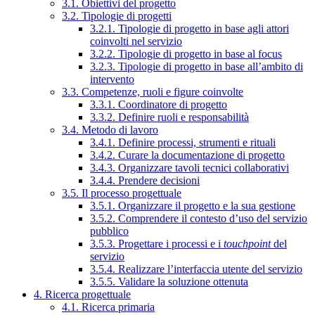
3.1. Obiettivi del progetto
3.2. Tipologie di progetti
3.2.1. Tipologie di progetto in base agli attori
coinvolti nel servizio
3.2.2. Tipologie di progetto in base al focus
3.2.3. Tipologie di progetto in base all’ambito di
intervento
3.3. Competenze, ruoli e figure coinvolte
3.3.1. Coordinatore di progetto
3.3.2. Definire ruoli e responsabilità
3.4. Metodo di lavoro
3.4.1. Definire processi, strumenti e rituali
3.4.2. Curare la documentazione di progetto
3.4.3. Organizzare tavoli tecnici collaborativi
3.4.4. Prendere decisioni
3.5. Il processo progettuale
3.5.1. Organizzare il progetto e la sua gestione
3.5.2. Comprendere il contesto d’uso del servizio
pubblico
3.5.3. Progettare i processi e i
touchpoint
del
servizio
3.5.4. Realizzare l’interfaccia utente del servizio
3.5.5. Validare la soluzione ottenuta
4. Ricerca progettuale
4.1. Ricerca primaria