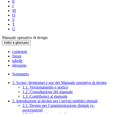
E
I
M
O
S
T
U
Manuale operativo di design
indici e glossario
contenuti
figure
tabelle
glossario
Sommario
1. Scopo, destinatari e uso del Manuale operativo di design
1.1. Versionamento e storico
1.2. Consultazione del manuale
1.3. Contribuisci al manuale
2. Introduzione al design per i servizi pubblici digitali
2.1. Design per l’amministrazione digitale (
e-
government
)