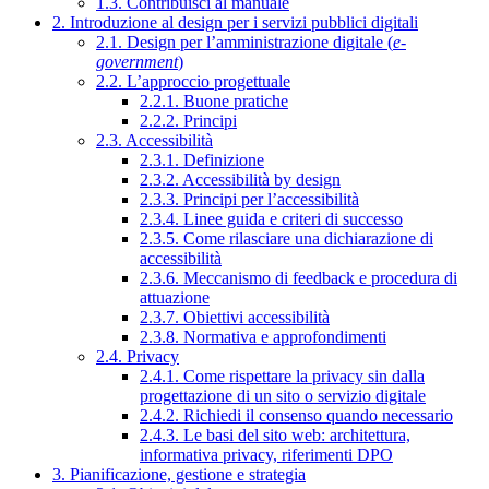
1.3. Contribuisci al manuale
2. Introduzione al design per i servizi pubblici digitali
2.1. Design per l’amministrazione digitale (
e-
government
)
2.2. L’approccio progettuale
2.2.1. Buone pratiche
2.2.2. Principi
2.3. Accessibilità
2.3.1. Definizione
2.3.2. Accessibilità by design
2.3.3. Principi per l’accessibilità
2.3.4. Linee guida e criteri di successo
2.3.5. Come rilasciare una dichiarazione di
accessibilità
2.3.6. Meccanismo di feedback e procedura di
attuazione
2.3.7. Obiettivi accessibilità
2.3.8. Normativa e approfondimenti
2.4. Privacy
2.4.1. Come rispettare la privacy sin dalla
progettazione di un sito o servizio digitale
2.4.2. Richiedi il consenso quando necessario
2.4.3. Le basi del sito web: architettura,
informativa privacy, riferimenti DPO
3. Pianificazione, gestione e strategia