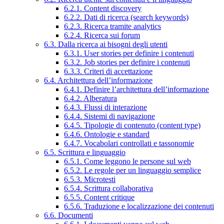
6.2.1. Content discovery
6.2.2. Dati di ricerca (search keywords)
6.2.3. Ricerca tramite analytics
6.2.4. Ricerca sui forum
6.3. Dalla ricerca ai bisogni degli utenti
6.3.1. User stories per definire i contenuti
6.3.2. Job stories per definire i contenuti
6.3.3. Criteri di accettazione
6.4. Architettura dell’informazione
6.4.1. Definire l’architettura dell’informazione
6.4.2. Alberatura
6.4.3. Flussi di interazione
6.4.4. Sistemi di navigazione
6.4.5. Tipologie di contenuto (content type)
6.4.6. Ontologie e standard
6.4.7. Vocabolari controllati e tassonomie
6.5. Scrittura e linguaggio
6.5.1. Come leggono le persone sul web
6.5.2. Le regole per un linguaggio semplice
6.5.3. Microtesti
6.5.4. Scrittura collaborativa
6.5.5. Content critique
6.5.6. Traduzione e localizzazione dei contenuti
6.6. Documenti