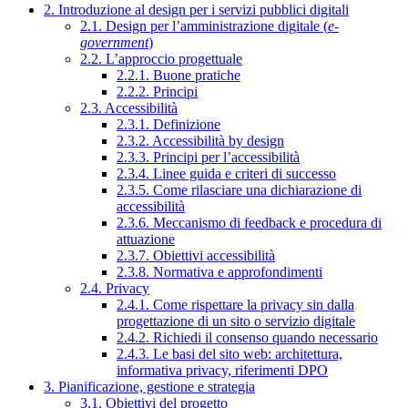
2. Introduzione al design per i servizi pubblici digitali
2.1. Design per l’amministrazione digitale (
e-
government
)
2.2. L’approccio progettuale
2.2.1. Buone pratiche
2.2.2. Principi
2.3. Accessibilità
2.3.1. Definizione
2.3.2. Accessibilità by design
2.3.3. Principi per l’accessibilità
2.3.4. Linee guida e criteri di successo
2.3.5. Come rilasciare una dichiarazione di
accessibilità
2.3.6. Meccanismo di feedback e procedura di
attuazione
2.3.7. Obiettivi accessibilità
2.3.8. Normativa e approfondimenti
2.4. Privacy
2.4.1. Come rispettare la privacy sin dalla
progettazione di un sito o servizio digitale
2.4.2. Richiedi il consenso quando necessario
2.4.3. Le basi del sito web: architettura,
informativa privacy, riferimenti DPO
3. Pianificazione, gestione e strategia
3.1. Obiettivi del progetto