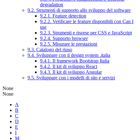
degradation
9.2. Strumenti di supporto allo sviluppo del software
9.2.1. Feature detection
9.2.2. Verificare le feature disponibili con Can I
use
9.2.3. Strumenti e risorse per CSS e JavaScript
9.2.4. Supporto browser
9.2.5. Misurare le prestazioni
9.3. Catalogo del riuso
9.4. Sviluppare con il design system .italia
9.4.1. Il framework Bootstrap Italia
9.4.2. Il kit di sviluppo React
9.4.3. Il kit di sviluppo Angular
9.5. Sviluppare con i modelli di sito e servizi
None
None
A
B
C
D
E
I
M