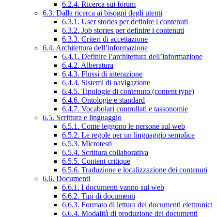
6.2.4. Ricerca sui forum
6.3. Dalla ricerca ai bisogni degli utenti
6.3.1. User stories per definire i contenuti
6.3.2. Job stories per definire i contenuti
6.3.3. Criteri di accettazione
6.4. Architettura dell’informazione
6.4.1. Definire l’architettura dell’informazione
6.4.2. Alberatura
6.4.3. Flussi di interazione
6.4.4. Sistemi di navigazione
6.4.5. Tipologie di contenuto (content type)
6.4.6. Ontologie e standard
6.4.7. Vocabolari controllati e tassonomie
6.5. Scrittura e linguaggio
6.5.1. Come leggono le persone sul web
6.5.2. Le regole per un linguaggio semplice
6.5.3. Microtesti
6.5.4. Scrittura collaborativa
6.5.5. Content critique
6.5.6. Traduzione e localizzazione dei contenuti
6.6. Documenti
6.6.1. I documenti vanno sul web
6.6.2. Tipi di documenti
6.6.3. Formato di lettura dei documenti elettronici
6.6.4. Modalità di produzione dei documenti