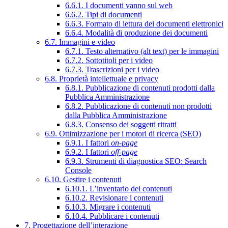
6.6.1. I documenti vanno sul web
6.6.2. Tipi di documenti
6.6.3. Formato di lettura dei documenti elettronici
6.6.4. Modalità di produzione dei documenti
6.7. Immagini e video
6.7.1. Testo alternativo (alt text) per le immagini
6.7.2. Sottotitoli per i video
6.7.3. Trascrizioni per i video
6.8. Proprietà intellettuale e privacy
6.8.1. Pubblicazione di contenuti prodotti dalla
Pubblica Amministrazione
6.8.2. Pubblicazione di contenuti non prodotti
dalla Pubblica Amministrazione
6.8.3. Consenso dei soggetti ritratti
6.9. Ottimizzazione per i motori di ricerca (SEO)
6.9.1. I fattori
on-page
6.9.2. I fattori
off-page
6.9.3. Strumenti di diagnostica SEO: Search
Console
6.10. Gestire i contenuti
6.10.1. L’inventario dei contenuti
6.10.2. Revisionare i contenuti
6.10.3. Migrare i contenuti
6.10.4. Pubblicare i contenuti
7. Progettazione dell’interazione