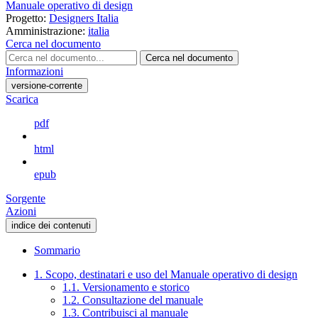
Manuale operativo di design
Progetto:
Designers Italia
Amministrazione:
italia
Cerca nel documento
Cerca nel documento
Informazioni
versione-corrente
Scarica
pdf
html
epub
Sorgente
Azioni
indice dei contenuti
Sommario
1. Scopo, destinatari e uso del Manuale operativo di design
1.1. Versionamento e storico
1.2. Consultazione del manuale
1.3. Contribuisci al manuale