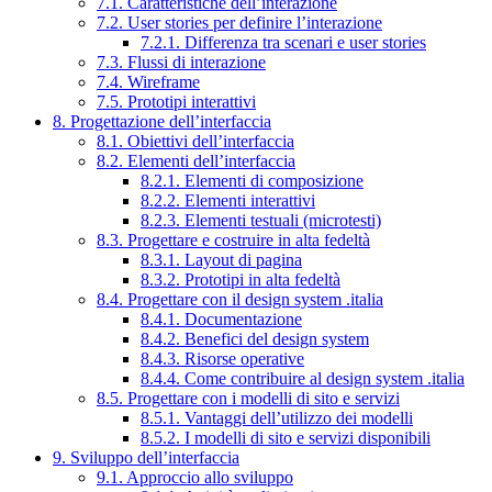
7.1. Caratteristiche dell’interazione
7.2. User stories per definire l’interazione
7.2.1. Differenza tra scenari e user stories
7.3. Flussi di interazione
7.4. Wireframe
7.5. Prototipi interattivi
8. Progettazione dell’interfaccia
8.1. Obiettivi dell’interfaccia
8.2. Elementi dell’interfaccia
8.2.1. Elementi di composizione
8.2.2. Elementi interattivi
8.2.3. Elementi testuali (microtesti)
8.3. Progettare e costruire in alta fedeltà
8.3.1. Layout di pagina
8.3.2. Prototipi in alta fedeltà
8.4. Progettare con il design system .italia
8.4.1. Documentazione
8.4.2. Benefici del design system
8.4.3. Risorse operative
8.4.4. Come contribuire al design system .italia
8.5. Progettare con i modelli di sito e servizi
8.5.1. Vantaggi dell’utilizzo dei modelli
8.5.2. I modelli di sito e servizi disponibili
9. Sviluppo dell’interfaccia
9.1. Approccio allo sviluppo