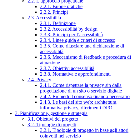
2.2. L’approccio progettuale
2.2.1. Buone pratiche
2.2.2. Principi
2.3. Accessibilità
2.3.1. Definizione
2.3.2. Accessibilità by design
2.3.3. Principi per l’accessibilità
2.3.4. Linee guida e criteri di successo
2.3.5. Come rilasciare una dichiarazione di
accessibilità
2.3.6. Meccanismo di feedback e procedura di
attuazione
2.3.7. Obiettivi accessibilità
2.3.8. Normativa e approfondimenti
2.4. Privacy
2.4.1. Come rispettare la privacy sin dalla
progettazione di un sito o servizio digitale
2.4.2. Richiedi il consenso quando necessario
2.4.3. Le basi del sito web: architettura,
informativa privacy, riferimenti DPO
3. Pianificazione, gestione e strategia
3.1. Obiettivi del progetto
3.2. Tipologie di progetti
3.2.1. Tipologie di progetto in base agli attori
coinvolti nel servizio