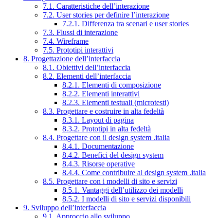
7.1. Caratteristiche dell’interazione
7.2. User stories per definire l’interazione
7.2.1. Differenza tra scenari e user stories
7.3. Flussi di interazione
7.4. Wireframe
7.5. Prototipi interattivi
8. Progettazione dell’interfaccia
8.1. Obiettivi dell’interfaccia
8.2. Elementi dell’interfaccia
8.2.1. Elementi di composizione
8.2.2. Elementi interattivi
8.2.3. Elementi testuali (microtesti)
8.3. Progettare e costruire in alta fedeltà
8.3.1. Layout di pagina
8.3.2. Prototipi in alta fedeltà
8.4. Progettare con il design system .italia
8.4.1. Documentazione
8.4.2. Benefici del design system
8.4.3. Risorse operative
8.4.4. Come contribuire al design system .italia
8.5. Progettare con i modelli di sito e servizi
8.5.1. Vantaggi dell’utilizzo dei modelli
8.5.2. I modelli di sito e servizi disponibili
9. Sviluppo dell’interfaccia
9.1. Approccio allo sviluppo