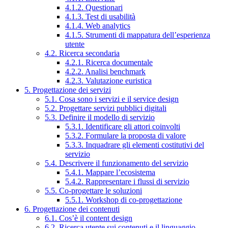
4.1.2. Questionari
4.1.3. Test di usabilità
4.1.4. Web analytics
4.1.5. Strumenti di mappatura dell’esperienza
utente
4.2. Ricerca secondaria
4.2.1. Ricerca documentale
4.2.2. Analisi benchmark
4.2.3. Valutazione euristica
5. Progettazione dei servizi
5.1. Cosa sono i servizi e il service design
5.2. Progettare servizi pubblici digitali
5.3. Definire il modello di servizio
5.3.1. Identificare gli attori coinvolti
5.3.2. Formulare la proposta di valore
5.3.3. Inquadrare gli elementi costitutivi del
servizio
5.4. Descrivere il funzionamento del servizio
5.4.1. Mappare l’ecosistema
5.4.2. Rappresentare i flussi di servizio
5.5. Co-progettare le soluzioni
5.5.1. Workshop di co-progettazione
6. Progettazione dei contenuti
6.1. Cos’è il content design
6.2. Ricerca utente sui contenuti e il linguaggio