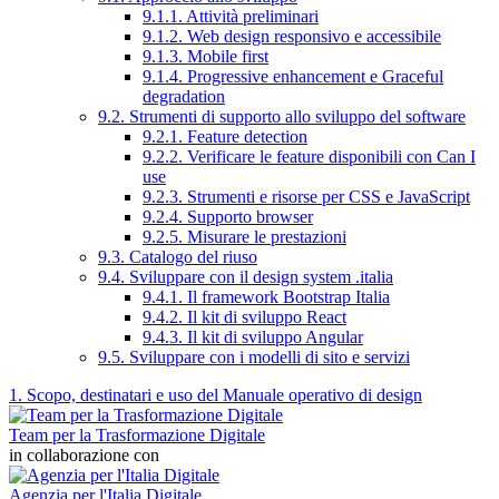
9.1.1. Attività preliminari
9.1.2. Web design responsivo e accessibile
9.1.3. Mobile first
9.1.4. Progressive enhancement e Graceful
degradation
9.2. Strumenti di supporto allo sviluppo del software
9.2.1. Feature detection
9.2.2. Verificare le feature disponibili con Can I
use
9.2.3. Strumenti e risorse per CSS e JavaScript
9.2.4. Supporto browser
9.2.5. Misurare le prestazioni
9.3. Catalogo del riuso
9.4. Sviluppare con il design system .italia
9.4.1. Il framework Bootstrap Italia
9.4.2. Il kit di sviluppo React
9.4.3. Il kit di sviluppo Angular
9.5. Sviluppare con i modelli di sito e servizi
1. Scopo, destinatari e uso del Manuale operativo di design
Team per la Trasformazione Digitale
in collaborazione con
Agenzia per l'Italia Digitale