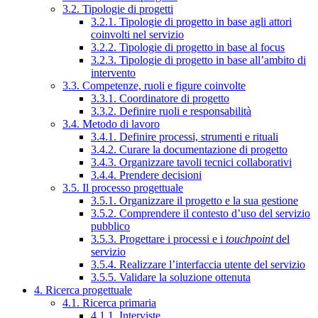
3.2. Tipologie di progetti
3.2.1. Tipologie di progetto in base agli attori
coinvolti nel servizio
3.2.2. Tipologie di progetto in base al focus
3.2.3. Tipologie di progetto in base all’ambito di
intervento
3.3. Competenze, ruoli e figure coinvolte
3.3.1. Coordinatore di progetto
3.3.2. Definire ruoli e responsabilità
3.4. Metodo di lavoro
3.4.1. Definire processi, strumenti e rituali
3.4.2. Curare la documentazione di progetto
3.4.3. Organizzare tavoli tecnici collaborativi
3.4.4. Prendere decisioni
3.5. Il processo progettuale
3.5.1. Organizzare il progetto e la sua gestione
3.5.2. Comprendere il contesto d’uso del servizio
pubblico
3.5.3. Progettare i processi e i
touchpoint
del
servizio
3.5.4. Realizzare l’interfaccia utente del servizio
3.5.5. Validare la soluzione ottenuta
4. Ricerca progettuale
4.1. Ricerca primaria
4.1.1. Interviste