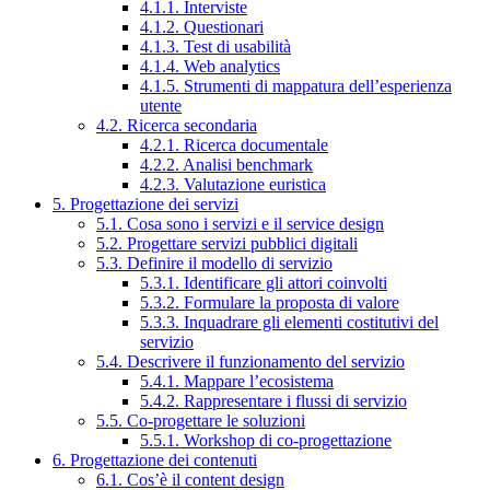
4.1.1. Interviste
4.1.2. Questionari
4.1.3. Test di usabilità
4.1.4. Web analytics
4.1.5. Strumenti di mappatura dell’esperienza
utente
4.2. Ricerca secondaria
4.2.1. Ricerca documentale
4.2.2. Analisi benchmark
4.2.3. Valutazione euristica
5. Progettazione dei servizi
5.1. Cosa sono i servizi e il service design
5.2. Progettare servizi pubblici digitali
5.3. Definire il modello di servizio
5.3.1. Identificare gli attori coinvolti
5.3.2. Formulare la proposta di valore
5.3.3. Inquadrare gli elementi costitutivi del
servizio
5.4. Descrivere il funzionamento del servizio
5.4.1. Mappare l’ecosistema
5.4.2. Rappresentare i flussi di servizio
5.5. Co-progettare le soluzioni
5.5.1. Workshop di co-progettazione
6. Progettazione dei contenuti
6.1. Cos’è il content design