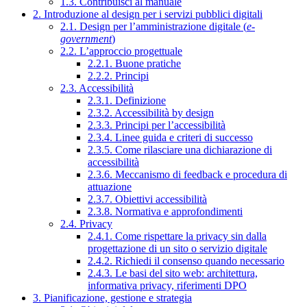
1.3. Contribuisci al manuale
2. Introduzione al design per i servizi pubblici digitali
2.1. Design per l’amministrazione digitale (
e-
government
)
2.2. L’approccio progettuale
2.2.1. Buone pratiche
2.2.2. Principi
2.3. Accessibilità
2.3.1. Definizione
2.3.2. Accessibilità by design
2.3.3. Principi per l’accessibilità
2.3.4. Linee guida e criteri di successo
2.3.5. Come rilasciare una dichiarazione di
accessibilità
2.3.6. Meccanismo di feedback e procedura di
attuazione
2.3.7. Obiettivi accessibilità
2.3.8. Normativa e approfondimenti
2.4. Privacy
2.4.1. Come rispettare la privacy sin dalla
progettazione di un sito o servizio digitale
2.4.2. Richiedi il consenso quando necessario
2.4.3. Le basi del sito web: architettura,
informativa privacy, riferimenti DPO
3. Pianificazione, gestione e strategia