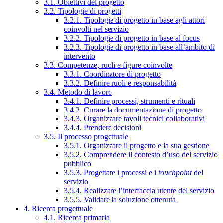
3.1. Obiettivi del progetto
3.2. Tipologie di progetti
3.2.1. Tipologie di progetto in base agli attori
coinvolti nel servizio
3.2.2. Tipologie di progetto in base al focus
3.2.3. Tipologie di progetto in base all’ambito di
intervento
3.3. Competenze, ruoli e figure coinvolte
3.3.1. Coordinatore di progetto
3.3.2. Definire ruoli e responsabilità
3.4. Metodo di lavoro
3.4.1. Definire processi, strumenti e rituali
3.4.2. Curare la documentazione di progetto
3.4.3. Organizzare tavoli tecnici collaborativi
3.4.4. Prendere decisioni
3.5. Il processo progettuale
3.5.1. Organizzare il progetto e la sua gestione
3.5.2. Comprendere il contesto d’uso del servizio
pubblico
3.5.3. Progettare i processi e i
touchpoint
del
servizio
3.5.4. Realizzare l’interfaccia utente del servizio
3.5.5. Validare la soluzione ottenuta
4. Ricerca progettuale
4.1. Ricerca primaria