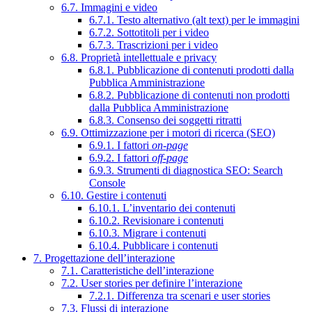
6.7. Immagini e video
6.7.1. Testo alternativo (alt text) per le immagini
6.7.2. Sottotitoli per i video
6.7.3. Trascrizioni per i video
6.8. Proprietà intellettuale e privacy
6.8.1. Pubblicazione di contenuti prodotti dalla
Pubblica Amministrazione
6.8.2. Pubblicazione di contenuti non prodotti
dalla Pubblica Amministrazione
6.8.3. Consenso dei soggetti ritratti
6.9. Ottimizzazione per i motori di ricerca (SEO)
6.9.1. I fattori
on-page
6.9.2. I fattori
off-page
6.9.3. Strumenti di diagnostica SEO: Search
Console
6.10. Gestire i contenuti
6.10.1. L’inventario dei contenuti
6.10.2. Revisionare i contenuti
6.10.3. Migrare i contenuti
6.10.4. Pubblicare i contenuti
7. Progettazione dell’interazione
7.1. Caratteristiche dell’interazione
7.2. User stories per definire l’interazione
7.2.1. Differenza tra scenari e user stories
7.3. Flussi di interazione