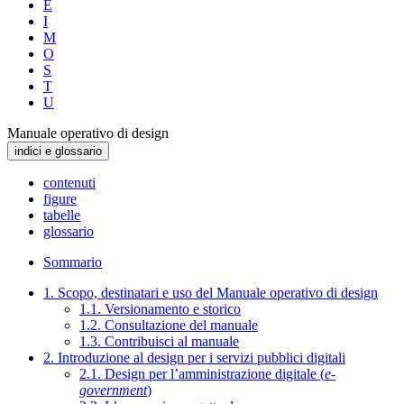
E
I
M
O
S
T
U
Manuale operativo di design
indici e glossario
contenuti
figure
tabelle
glossario
Sommario
1. Scopo, destinatari e uso del Manuale operativo di design
1.1. Versionamento e storico
1.2. Consultazione del manuale
1.3. Contribuisci al manuale
2. Introduzione al design per i servizi pubblici digitali
2.1. Design per l’amministrazione digitale (
e-
government
)