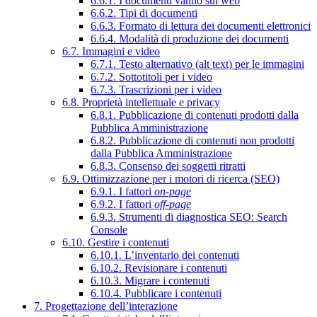
6.6.1. I documenti vanno sul web
6.6.2. Tipi di documenti
6.6.3. Formato di lettura dei documenti elettronici
6.6.4. Modalità di produzione dei documenti
6.7. Immagini e video
6.7.1. Testo alternativo (alt text) per le immagini
6.7.2. Sottotitoli per i video
6.7.3. Trascrizioni per i video
6.8. Proprietà intellettuale e privacy
6.8.1. Pubblicazione di contenuti prodotti dalla
Pubblica Amministrazione
6.8.2. Pubblicazione di contenuti non prodotti
dalla Pubblica Amministrazione
6.8.3. Consenso dei soggetti ritratti
6.9. Ottimizzazione per i motori di ricerca (SEO)
6.9.1. I fattori
on-page
6.9.2. I fattori
off-page
6.9.3. Strumenti di diagnostica SEO: Search
Console
6.10. Gestire i contenuti
6.10.1. L’inventario dei contenuti
6.10.2. Revisionare i contenuti
6.10.3. Migrare i contenuti
6.10.4. Pubblicare i contenuti
7. Progettazione dell’interazione