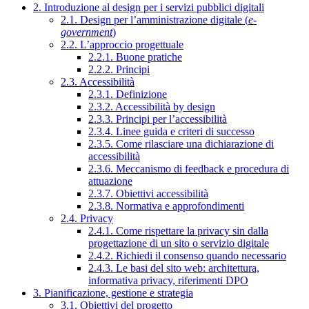
2. Introduzione al design per i servizi pubblici digitali
2.1. Design per l’amministrazione digitale (
e-
government
)
2.2. L’approccio progettuale
2.2.1. Buone pratiche
2.2.2. Principi
2.3. Accessibilità
2.3.1. Definizione
2.3.2. Accessibilità by design
2.3.3. Principi per l’accessibilità
2.3.4. Linee guida e criteri di successo
2.3.5. Come rilasciare una dichiarazione di
accessibilità
2.3.6. Meccanismo di feedback e procedura di
attuazione
2.3.7. Obiettivi accessibilità
2.3.8. Normativa e approfondimenti
2.4. Privacy
2.4.1. Come rispettare la privacy sin dalla
progettazione di un sito o servizio digitale
2.4.2. Richiedi il consenso quando necessario
2.4.3. Le basi del sito web: architettura,
informativa privacy, riferimenti DPO
3. Pianificazione, gestione e strategia
3.1. Obiettivi del progetto