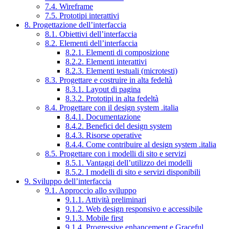
7.4. Wireframe
7.5. Prototipi interattivi
8. Progettazione dell’interfaccia
8.1. Obiettivi dell’interfaccia
8.2. Elementi dell’interfaccia
8.2.1. Elementi di composizione
8.2.2. Elementi interattivi
8.2.3. Elementi testuali (microtesti)
8.3. Progettare e costruire in alta fedeltà
8.3.1. Layout di pagina
8.3.2. Prototipi in alta fedeltà
8.4. Progettare con il design system .italia
8.4.1. Documentazione
8.4.2. Benefici del design system
8.4.3. Risorse operative
8.4.4. Come contribuire al design system .italia
8.5. Progettare con i modelli di sito e servizi
8.5.1. Vantaggi dell’utilizzo dei modelli
8.5.2. I modelli di sito e servizi disponibili
9. Sviluppo dell’interfaccia
9.1. Approccio allo sviluppo
9.1.1. Attività preliminari
9.1.2. Web design responsivo e accessibile
9.1.3. Mobile first
9.1.4. Progressive enhancement e Graceful