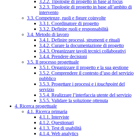
3.2.2. Tipologie di progetto in base al focus
3.2.3. Tipologie di progetto in base all’ambito di
intervento
3.3. Competenze, ruoli e figure coinvolte
3.3.1. Coordinatore di progetto
3.3.2. Definire ruoli e responsabilità
3.4. Metodo di lavoro
3.4.1. Definire processi, strumenti e rituali
3.4.2. Curare la documentazione di progetto
3.4.3. Organizzare tavoli tecnici collaborativi
3.4.4. Prendere decisioni
3.5. Il processo progettuale
3.5.1. Organizzare il progetto e la sua gestione
3.5.2. Comprendere il contesto d’uso del servizio
pubblico
3.5.3. Progettare i processi e i
touchpoint
del
servizio
3.5.4. Realizzare l’interfaccia utente del servizio
3.5.5. Validare la soluzione ottenuta
4. Ricerca progettuale
4.1. Ricerca primaria
4.1.1. Interviste
4.1.2. Questionari
4.1.3. Test di usabilità
4.1.4. Web analytics