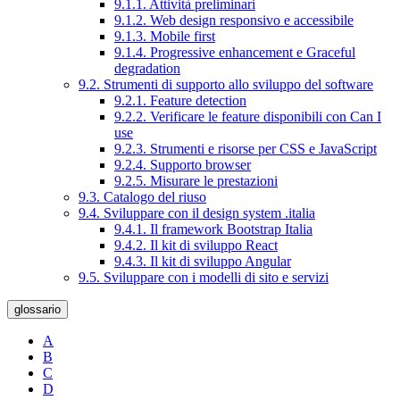
9.1.1. Attività preliminari
9.1.2. Web design responsivo e accessibile
9.1.3. Mobile first
9.1.4. Progressive enhancement e Graceful
degradation
9.2. Strumenti di supporto allo sviluppo del software
9.2.1. Feature detection
9.2.2. Verificare le feature disponibili con Can I
use
9.2.3. Strumenti e risorse per CSS e JavaScript
9.2.4. Supporto browser
9.2.5. Misurare le prestazioni
9.3. Catalogo del riuso
9.4. Sviluppare con il design system .italia
9.4.1. Il framework Bootstrap Italia
9.4.2. Il kit di sviluppo React
9.4.3. Il kit di sviluppo Angular
9.5. Sviluppare con i modelli di sito e servizi
glossario
A
B
C
D