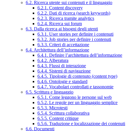
6.2. Ricerca utente sui contenuti e il linguaggio
6.2.1. Content discovery
6.2.2. Dati di ricerca (search keywords)
6.2.3. Ricerca tramite analytics
6.2.4. Ricerca sui forum
6.3. Dalla ricerca ai bisogni degli utenti
6.3.1. User stories per definire i contenuti
6.3.2. Job stories per definire i contenuti
6.3.3. Criteri di accettazione
6.4. Architettura dell’informazione
6.4.1. Definire l’architettura dell’informazione
6.4.2. Alberatura
6.4.3. Flussi di interazione
6.4.4. Sistemi di navigazione
6.4.5. Tipologie di contenuto (content type)
6.4.6. Ontologie e standard
6.4.7. Vocabolari controllati e tassonomie
6.5. Scrittura e linguaggio
6.5.1. Come leggono le persone sul web
6.5.2. Le regole per un linguaggio semplice
6.5.3. Microtesti
6.5.4. Scrittura collaborativa
6.5.5. Content critique
6.5.6. Traduzione e localizzazione dei contenuti
6.6. Documenti