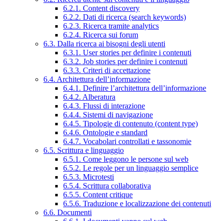
6.2.1. Content discovery
6.2.2. Dati di ricerca (search keywords)
6.2.3. Ricerca tramite analytics
6.2.4. Ricerca sui forum
6.3. Dalla ricerca ai bisogni degli utenti
6.3.1. User stories per definire i contenuti
6.3.2. Job stories per definire i contenuti
6.3.3. Criteri di accettazione
6.4. Architettura dell’informazione
6.4.1. Definire l’architettura dell’informazione
6.4.2. Alberatura
6.4.3. Flussi di interazione
6.4.4. Sistemi di navigazione
6.4.5. Tipologie di contenuto (content type)
6.4.6. Ontologie e standard
6.4.7. Vocabolari controllati e tassonomie
6.5. Scrittura e linguaggio
6.5.1. Come leggono le persone sul web
6.5.2. Le regole per un linguaggio semplice
6.5.3. Microtesti
6.5.4. Scrittura collaborativa
6.5.5. Content critique
6.5.6. Traduzione e localizzazione dei contenuti
6.6. Documenti