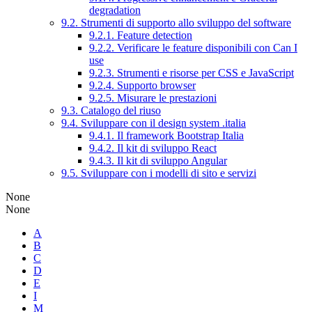
degradation
9.2. Strumenti di supporto allo sviluppo del software
9.2.1. Feature detection
9.2.2. Verificare le feature disponibili con Can I
use
9.2.3. Strumenti e risorse per CSS e JavaScript
9.2.4. Supporto browser
9.2.5. Misurare le prestazioni
9.3. Catalogo del riuso
9.4. Sviluppare con il design system .italia
9.4.1. Il framework Bootstrap Italia
9.4.2. Il kit di sviluppo React
9.4.3. Il kit di sviluppo Angular
9.5. Sviluppare con i modelli di sito e servizi
None
None
A
B
C
D
E
I
M