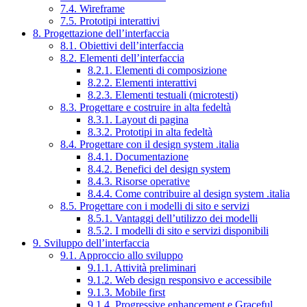
7.4. Wireframe
7.5. Prototipi interattivi
8. Progettazione dell’interfaccia
8.1. Obiettivi dell’interfaccia
8.2. Elementi dell’interfaccia
8.2.1. Elementi di composizione
8.2.2. Elementi interattivi
8.2.3. Elementi testuali (microtesti)
8.3. Progettare e costruire in alta fedeltà
8.3.1. Layout di pagina
8.3.2. Prototipi in alta fedeltà
8.4. Progettare con il design system .italia
8.4.1. Documentazione
8.4.2. Benefici del design system
8.4.3. Risorse operative
8.4.4. Come contribuire al design system .italia
8.5. Progettare con i modelli di sito e servizi
8.5.1. Vantaggi dell’utilizzo dei modelli
8.5.2. I modelli di sito e servizi disponibili
9. Sviluppo dell’interfaccia
9.1. Approccio allo sviluppo
9.1.1. Attività preliminari
9.1.2. Web design responsivo e accessibile
9.1.3. Mobile first
9.1.4. Progressive enhancement e Graceful