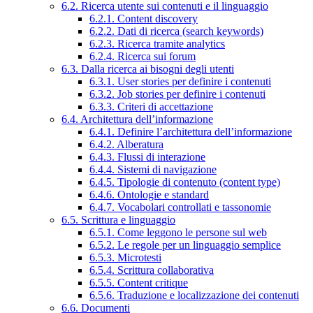
6.2. Ricerca utente sui contenuti e il linguaggio
6.2.1. Content discovery
6.2.2. Dati di ricerca (search keywords)
6.2.3. Ricerca tramite analytics
6.2.4. Ricerca sui forum
6.3. Dalla ricerca ai bisogni degli utenti
6.3.1. User stories per definire i contenuti
6.3.2. Job stories per definire i contenuti
6.3.3. Criteri di accettazione
6.4. Architettura dell’informazione
6.4.1. Definire l’architettura dell’informazione
6.4.2. Alberatura
6.4.3. Flussi di interazione
6.4.4. Sistemi di navigazione
6.4.5. Tipologie di contenuto (content type)
6.4.6. Ontologie e standard
6.4.7. Vocabolari controllati e tassonomie
6.5. Scrittura e linguaggio
6.5.1. Come leggono le persone sul web
6.5.2. Le regole per un linguaggio semplice
6.5.3. Microtesti
6.5.4. Scrittura collaborativa
6.5.5. Content critique
6.5.6. Traduzione e localizzazione dei contenuti
6.6. Documenti