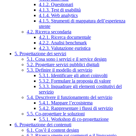
4.1.2. Questionari
4.1.3. Test di usabilità
4.1.4. Web analytics
4.1.5. Strumenti di mappatura dell’esperienza
utente
4.2. Ricerca secondaria
4.2.1. Ricerca documentale
4.2.2. Analisi benchmark
4.2.3. Valutazione euristica
5. Progettazione dei servizi
5.1. Cosa sono i servizi e il service design
5.2. Progettare servizi pubblici digitali
5.3. Definire il modello di servizio
5.3.1. Identificare gli attori coinvolti
5.3.2. Formulare la proposta di valore
5.3.3. Inquadrare gli elementi costitutivi del
servizio
5.4. Descrivere il funzionamento del servizio
5.4.1. Mappare l’ecosistema
5.4.2. Rappresentare i flussi di servizio
5.5. Co-progettare le soluzioni
5.5.1. Workshop di co-progettazione
6. Progettazione dei contenuti
6.1. Cos’è il content design
6.2. Ricerca utente sui contenuti e il linguaggio