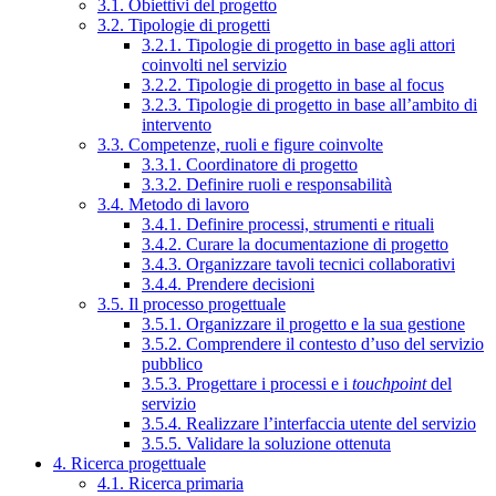
3.1. Obiettivi del progetto
3.2. Tipologie di progetti
3.2.1. Tipologie di progetto in base agli attori
coinvolti nel servizio
3.2.2. Tipologie di progetto in base al focus
3.2.3. Tipologie di progetto in base all’ambito di
intervento
3.3. Competenze, ruoli e figure coinvolte
3.3.1. Coordinatore di progetto
3.3.2. Definire ruoli e responsabilità
3.4. Metodo di lavoro
3.4.1. Definire processi, strumenti e rituali
3.4.2. Curare la documentazione di progetto
3.4.3. Organizzare tavoli tecnici collaborativi
3.4.4. Prendere decisioni
3.5. Il processo progettuale
3.5.1. Organizzare il progetto e la sua gestione
3.5.2. Comprendere il contesto d’uso del servizio
pubblico
3.5.3. Progettare i processi e i
touchpoint
del
servizio
3.5.4. Realizzare l’interfaccia utente del servizio
3.5.5. Validare la soluzione ottenuta
4. Ricerca progettuale
4.1. Ricerca primaria