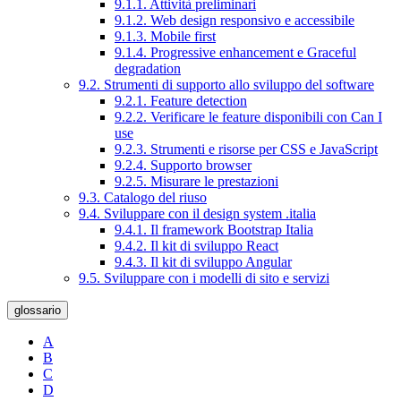
9.1.1. Attività preliminari
9.1.2. Web design responsivo e accessibile
9.1.3. Mobile first
9.1.4. Progressive enhancement e Graceful
degradation
9.2. Strumenti di supporto allo sviluppo del software
9.2.1. Feature detection
9.2.2. Verificare le feature disponibili con Can I
use
9.2.3. Strumenti e risorse per CSS e JavaScript
9.2.4. Supporto browser
9.2.5. Misurare le prestazioni
9.3. Catalogo del riuso
9.4. Sviluppare con il design system .italia
9.4.1. Il framework Bootstrap Italia
9.4.2. Il kit di sviluppo React
9.4.3. Il kit di sviluppo Angular
9.5. Sviluppare con i modelli di sito e servizi
glossario
A
B
C
D