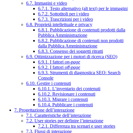
6.7. Immagini e video
6.7.1. Testo alternativo (alt text) per le immagini
6.7.2. Sottotitoli per i video
6.7.3. Trascrizioni per i video
6.8. Proprietà intellettuale e privacy
6.8.1. Pubblicazione di contenuti prodotti dalla
Pubblica Amministrazione
6.8.2. Pubblicazione di contenuti non prodotti
dalla Pubblica Amministrazione
6.8.3. Consenso dei soggetti ritratti
6.9. Ottimizzazione per i motori di ricerca (SEO)
6.9.1. I fattori
on-page
6.9.2. I fattori
off-page
6.9.3. Strumenti di diagnostica SEO: Search
Console
6.10. Gestire i contenuti
6.10.1. L’inventario dei contenuti
6.10.2. Revisionare i contenuti
6.10.3. Migrare i contenuti
6.10.4. Pubblicare i contenuti
7. Progettazione dell’interazione
7.1. Caratteristiche dell’interazione
7.2. User stories per definire l’interazione
7.2.1. Differenza tra scenari e user stories
7.3. Flussi di interazione