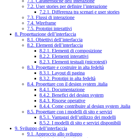
7.1. Caratteristiche dell’interazione
7.2. User stories per definire l’interazione
7.2.1. Differenza tra scenari e user stories
7.3. Flussi di interazione
7.4. Wireframe
7.5. Prototipi interattivi
8. Progettazione dell’interfaccia
8.1. Obiettivi dell’interfaccia
8.2. Elementi dell’interfaccia
8.2.1. Elementi di composizione
8.2.2. Elementi interattivi
8.2.3. Elementi testuali (microtesti)
8.3. Progettare e costruire in alta fedeltà
8.3.1. Layout di pagina
8.3.2. Prototipi in alta fedeltà
8.4. Progettare con il design system .italia
8.4.1. Documentazione
8.4.2. Benefici del design system
8.4.3. Risorse operative
8.4.4. Come contribuire al design system .italia
8.5. Progettare con i modelli di sito e servizi
8.5.1. Vantaggi dell’utilizzo dei modelli
8.5.2. I modelli di sito e servizi disponibili
9. Sviluppo dell’interfaccia
9.1. Approccio allo sviluppo