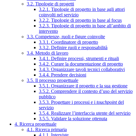
3.2. Tipologie di progetti
3.2.1. Tipologie di progetto in base agli attori
coinvolti nel servizio
3.2.2. Tipologie di progetto in base al focus
3.2.3. Tipologie di progetto in base all’ambito di
intervento
3.3. Competenze, ruoli e figure coinvolte
3.3.1. Coordinatore di progetto
3.3.2. Definire ruoli e responsabilità
3.4. Metodo di lavoro
3.4.1. Definire processi, strumenti e rituali
3.4.2. Curare la documentazione di progetto
3.4.3. Organizzare tavoli tecnici collaborativi
3.4.4. Prendere decisioni
3.5. Il processo progettuale
3.5.1. Organizzare il progetto e la sua gestione
3.5.2. Comprendere il contesto d’uso del servizio
pubblico
3.5.3. Progettare i processi e i
touchpoint
del
servizio
3.5.4. Realizzare l’interfaccia utente del servizio
3.5.5. Validare la soluzione ottenuta
4. Ricerca progettuale
4.1. Ricerca primaria
4.1.1. Interviste