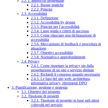
2.2. L’approccio progettuale
2.2.1. Buone pratiche
2.2.2. Principi
2.3. Accessibilità
2.3.1. Definizione
2.3.2. Accessibilità by design
2.3.3. Principi per l’accessibilità
2.3.4. Linee guida e criteri di successo
2.3.5. Come rilasciare una dichiarazione di
accessibilità
2.3.6. Meccanismo di feedback e procedura di
attuazione
2.3.7. Obiettivi accessibilità
2.3.8. Normativa e approfondimenti
2.4. Privacy
2.4.1. Come rispettare la privacy sin dalla
progettazione di un sito o servizio digitale
2.4.2. Richiedi il consenso quando necessario
2.4.3. Le basi del sito web: architettura,
informativa privacy, riferimenti DPO
3. Pianificazione, gestione e strategia
3.1. Obiettivi del progetto
3.2. Tipologie di progetti
3.2.1. Tipologie di progetto in base agli attori
coinvolti nel servizio