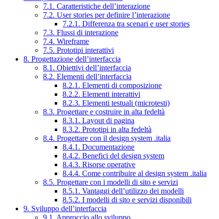
7.1. Caratteristiche dell’interazione
7.2. User stories per definire l’interazione
7.2.1. Differenza tra scenari e user stories
7.3. Flussi di interazione
7.4. Wireframe
7.5. Prototipi interattivi
8. Progettazione dell’interfaccia
8.1. Obiettivi dell’interfaccia
8.2. Elementi dell’interfaccia
8.2.1. Elementi di composizione
8.2.2. Elementi interattivi
8.2.3. Elementi testuali (microtesti)
8.3. Progettare e costruire in alta fedeltà
8.3.1. Layout di pagina
8.3.2. Prototipi in alta fedeltà
8.4. Progettare con il design system .italia
8.4.1. Documentazione
8.4.2. Benefici del design system
8.4.3. Risorse operative
8.4.4. Come contribuire al design system .italia
8.5. Progettare con i modelli di sito e servizi
8.5.1. Vantaggi dell’utilizzo dei modelli
8.5.2. I modelli di sito e servizi disponibili
9. Sviluppo dell’interfaccia
9.1. Approccio allo sviluppo