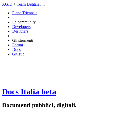
AGID
+
Team Digitale
Piano Triennale
Le community
Developers
Designers
Gli strumenti
Forum
Docs
GitHub
Docs Italia
beta
Documenti pubblici, digitali.