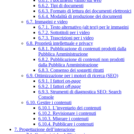
6.6.1. I documenti vanno sul web
6.6.2. Tipi di documenti
6.6.3. Formato di lettura dei documenti elettronici
6.6.4. Modalità di produzione dei documenti
6.7. Immagini e video
6.7.1. Testo alternativo (alt text) per le immagini
6.7.2. Sottotitoli per i video
6.7.3. Trascrizioni per i video
6.8. Proprietà intellettuale e privacy
6.8.1. Pubblicazione di contenuti prodotti dalla
Pubblica Amministrazione
6.8.2. Pubblicazione di contenuti non prodotti
dalla Pubblica Amministrazione
6.8.3. Consenso dei soggetti ritratti
6.9. Ottimizzazione per i motori di ricerca (SEO)
6.9.1. I fattori
on-page
6.9.2. I fattori
off-page
6.9.3. Strumenti di diagnostica SEO: Search
Console
6.10. Gestire i contenuti
6.10.1. L’inventario dei contenuti
6.10.2. Revisionare i contenuti
6.10.3. Migrare i contenuti
6.10.4. Pubblicare i contenuti
7. Progettazione dell’interazione