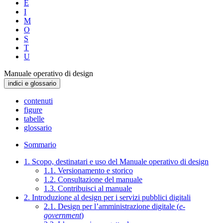
E
I
M
O
S
T
U
Manuale operativo di design
indici e glossario
contenuti
figure
tabelle
glossario
Sommario
1. Scopo, destinatari e uso del Manuale operativo di design
1.1. Versionamento e storico
1.2. Consultazione del manuale
1.3. Contribuisci al manuale
2. Introduzione al design per i servizi pubblici digitali
2.1. Design per l’amministrazione digitale (
e-
government
)