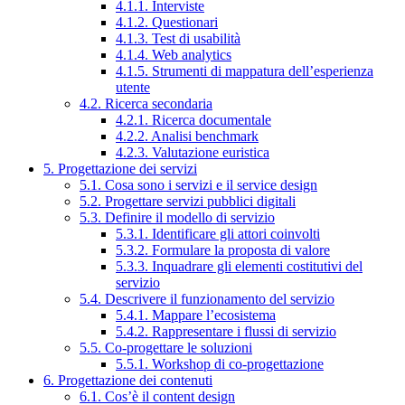
4.1.1. Interviste
4.1.2. Questionari
4.1.3. Test di usabilità
4.1.4. Web analytics
4.1.5. Strumenti di mappatura dell’esperienza
utente
4.2. Ricerca secondaria
4.2.1. Ricerca documentale
4.2.2. Analisi benchmark
4.2.3. Valutazione euristica
5. Progettazione dei servizi
5.1. Cosa sono i servizi e il service design
5.2. Progettare servizi pubblici digitali
5.3. Definire il modello di servizio
5.3.1. Identificare gli attori coinvolti
5.3.2. Formulare la proposta di valore
5.3.3. Inquadrare gli elementi costitutivi del
servizio
5.4. Descrivere il funzionamento del servizio
5.4.1. Mappare l’ecosistema
5.4.2. Rappresentare i flussi di servizio
5.5. Co-progettare le soluzioni
5.5.1. Workshop di co-progettazione
6. Progettazione dei contenuti
6.1. Cos’è il content design