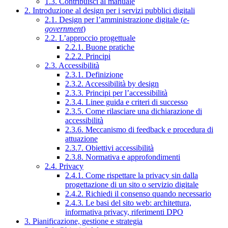
1.3. Contribuisci al manuale
2. Introduzione al design per i servizi pubblici digitali
2.1. Design per l’amministrazione digitale (
e-
government
)
2.2. L’approccio progettuale
2.2.1. Buone pratiche
2.2.2. Principi
2.3. Accessibilità
2.3.1. Definizione
2.3.2. Accessibilità by design
2.3.3. Principi per l’accessibilità
2.3.4. Linee guida e criteri di successo
2.3.5. Come rilasciare una dichiarazione di
accessibilità
2.3.6. Meccanismo di feedback e procedura di
attuazione
2.3.7. Obiettivi accessibilità
2.3.8. Normativa e approfondimenti
2.4. Privacy
2.4.1. Come rispettare la privacy sin dalla
progettazione di un sito o servizio digitale
2.4.2. Richiedi il consenso quando necessario
2.4.3. Le basi del sito web: architettura,
informativa privacy, riferimenti DPO
3. Pianificazione, gestione e strategia