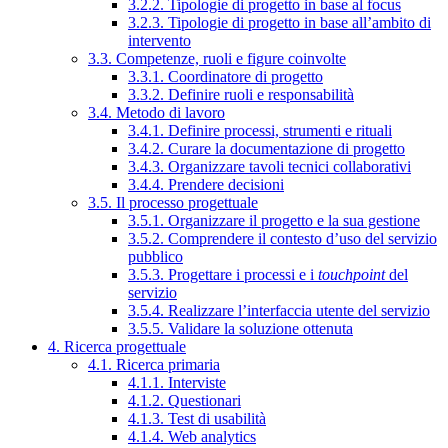
3.2.2. Tipologie di progetto in base al focus
3.2.3. Tipologie di progetto in base all’ambito di
intervento
3.3. Competenze, ruoli e figure coinvolte
3.3.1. Coordinatore di progetto
3.3.2. Definire ruoli e responsabilità
3.4. Metodo di lavoro
3.4.1. Definire processi, strumenti e rituali
3.4.2. Curare la documentazione di progetto
3.4.3. Organizzare tavoli tecnici collaborativi
3.4.4. Prendere decisioni
3.5. Il processo progettuale
3.5.1. Organizzare il progetto e la sua gestione
3.5.2. Comprendere il contesto d’uso del servizio
pubblico
3.5.3. Progettare i processi e i
touchpoint
del
servizio
3.5.4. Realizzare l’interfaccia utente del servizio
3.5.5. Validare la soluzione ottenuta
4. Ricerca progettuale
4.1. Ricerca primaria
4.1.1. Interviste
4.1.2. Questionari
4.1.3. Test di usabilità
4.1.4. Web analytics