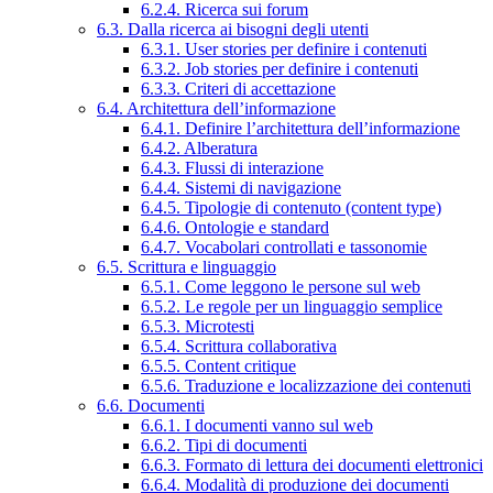
6.2.4. Ricerca sui forum
6.3. Dalla ricerca ai bisogni degli utenti
6.3.1. User stories per definire i contenuti
6.3.2. Job stories per definire i contenuti
6.3.3. Criteri di accettazione
6.4. Architettura dell’informazione
6.4.1. Definire l’architettura dell’informazione
6.4.2. Alberatura
6.4.3. Flussi di interazione
6.4.4. Sistemi di navigazione
6.4.5. Tipologie di contenuto (content type)
6.4.6. Ontologie e standard
6.4.7. Vocabolari controllati e tassonomie
6.5. Scrittura e linguaggio
6.5.1. Come leggono le persone sul web
6.5.2. Le regole per un linguaggio semplice
6.5.3. Microtesti
6.5.4. Scrittura collaborativa
6.5.5. Content critique
6.5.6. Traduzione e localizzazione dei contenuti
6.6. Documenti
6.6.1. I documenti vanno sul web
6.6.2. Tipi di documenti
6.6.3. Formato di lettura dei documenti elettronici
6.6.4. Modalità di produzione dei documenti