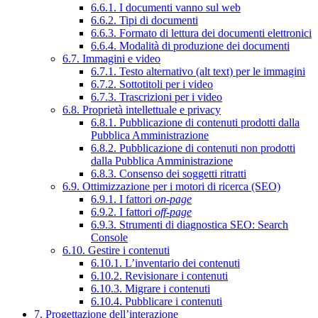
6.6.1. I documenti vanno sul web
6.6.2. Tipi di documenti
6.6.3. Formato di lettura dei documenti elettronici
6.6.4. Modalità di produzione dei documenti
6.7. Immagini e video
6.7.1. Testo alternativo (alt text) per le immagini
6.7.2. Sottotitoli per i video
6.7.3. Trascrizioni per i video
6.8. Proprietà intellettuale e privacy
6.8.1. Pubblicazione di contenuti prodotti dalla
Pubblica Amministrazione
6.8.2. Pubblicazione di contenuti non prodotti
dalla Pubblica Amministrazione
6.8.3. Consenso dei soggetti ritratti
6.9. Ottimizzazione per i motori di ricerca (SEO)
6.9.1. I fattori
on-page
6.9.2. I fattori
off-page
6.9.3. Strumenti di diagnostica SEO: Search
Console
6.10. Gestire i contenuti
6.10.1. L’inventario dei contenuti
6.10.2. Revisionare i contenuti
6.10.3. Migrare i contenuti
6.10.4. Pubblicare i contenuti
7. Progettazione dell’interazione