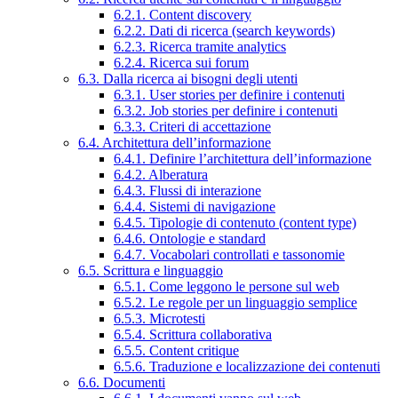
6.2.1. Content discovery
6.2.2. Dati di ricerca (search keywords)
6.2.3. Ricerca tramite analytics
6.2.4. Ricerca sui forum
6.3. Dalla ricerca ai bisogni degli utenti
6.3.1. User stories per definire i contenuti
6.3.2. Job stories per definire i contenuti
6.3.3. Criteri di accettazione
6.4. Architettura dell’informazione
6.4.1. Definire l’architettura dell’informazione
6.4.2. Alberatura
6.4.3. Flussi di interazione
6.4.4. Sistemi di navigazione
6.4.5. Tipologie di contenuto (content type)
6.4.6. Ontologie e standard
6.4.7. Vocabolari controllati e tassonomie
6.5. Scrittura e linguaggio
6.5.1. Come leggono le persone sul web
6.5.2. Le regole per un linguaggio semplice
6.5.3. Microtesti
6.5.4. Scrittura collaborativa
6.5.5. Content critique
6.5.6. Traduzione e localizzazione dei contenuti
6.6. Documenti