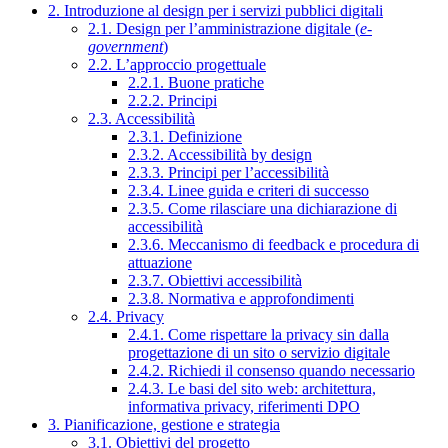
2. Introduzione al design per i servizi pubblici digitali
2.1. Design per l’amministrazione digitale (
e-
government
)
2.2. L’approccio progettuale
2.2.1. Buone pratiche
2.2.2. Principi
2.3. Accessibilità
2.3.1. Definizione
2.3.2. Accessibilità by design
2.3.3. Principi per l’accessibilità
2.3.4. Linee guida e criteri di successo
2.3.5. Come rilasciare una dichiarazione di
accessibilità
2.3.6. Meccanismo di feedback e procedura di
attuazione
2.3.7. Obiettivi accessibilità
2.3.8. Normativa e approfondimenti
2.4. Privacy
2.4.1. Come rispettare la privacy sin dalla
progettazione di un sito o servizio digitale
2.4.2. Richiedi il consenso quando necessario
2.4.3. Le basi del sito web: architettura,
informativa privacy, riferimenti DPO
3. Pianificazione, gestione e strategia
3.1. Obiettivi del progetto