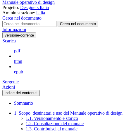
Manuale operativo di design
Progetto:
Designers Italia
Amministrazione:
italia
Cerca nel documento
Cerca nel documento
Informazioni
versione-corrente
Scarica
pdf
html
epub
Sorgente
Azioni
indice dei contenuti
Sommario
1. Scopo, destinatari e uso del Manuale operativo di design
1.1. Versionamento e storico
1.2. Consultazione del manuale
1.3. Contribuisci al manuale