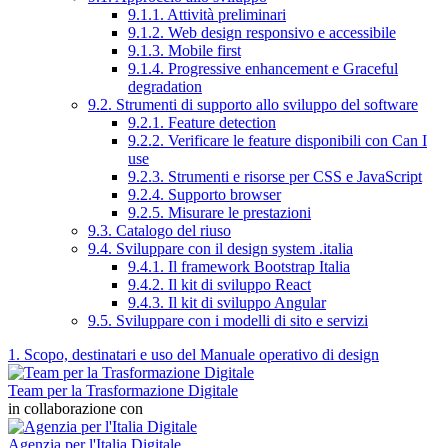
9.1.1. Attività preliminari
9.1.2. Web design responsivo e accessibile
9.1.3. Mobile first
9.1.4. Progressive enhancement e Graceful
degradation
9.2. Strumenti di supporto allo sviluppo del software
9.2.1. Feature detection
9.2.2. Verificare le feature disponibili con Can I
use
9.2.3. Strumenti e risorse per CSS e JavaScript
9.2.4. Supporto browser
9.2.5. Misurare le prestazioni
9.3. Catalogo del riuso
9.4. Sviluppare con il design system .italia
9.4.1. Il framework Bootstrap Italia
9.4.2. Il kit di sviluppo React
9.4.3. Il kit di sviluppo Angular
9.5. Sviluppare con i modelli di sito e servizi
1. Scopo, destinatari e uso del Manuale operativo di design
Team per la Trasformazione Digitale
in collaborazione con
Agenzia per l'Italia Digitale