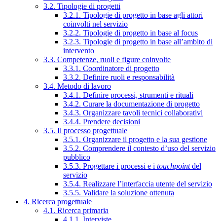
3.2. Tipologie di progetti
3.2.1. Tipologie di progetto in base agli attori
coinvolti nel servizio
3.2.2. Tipologie di progetto in base al focus
3.2.3. Tipologie di progetto in base all’ambito di
intervento
3.3. Competenze, ruoli e figure coinvolte
3.3.1. Coordinatore di progetto
3.3.2. Definire ruoli e responsabilità
3.4. Metodo di lavoro
3.4.1. Definire processi, strumenti e rituali
3.4.2. Curare la documentazione di progetto
3.4.3. Organizzare tavoli tecnici collaborativi
3.4.4. Prendere decisioni
3.5. Il processo progettuale
3.5.1. Organizzare il progetto e la sua gestione
3.5.2. Comprendere il contesto d’uso del servizio
pubblico
3.5.3. Progettare i processi e i
touchpoint
del
servizio
3.5.4. Realizzare l’interfaccia utente del servizio
3.5.5. Validare la soluzione ottenuta
4. Ricerca progettuale
4.1. Ricerca primaria
4.1.1. Interviste