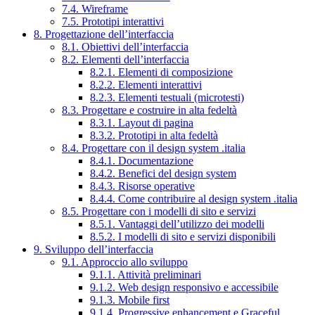
7.4. Wireframe
7.5. Prototipi interattivi
8. Progettazione dell’interfaccia
8.1. Obiettivi dell’interfaccia
8.2. Elementi dell’interfaccia
8.2.1. Elementi di composizione
8.2.2. Elementi interattivi
8.2.3. Elementi testuali (microtesti)
8.3. Progettare e costruire in alta fedeltà
8.3.1. Layout di pagina
8.3.2. Prototipi in alta fedeltà
8.4. Progettare con il design system .italia
8.4.1. Documentazione
8.4.2. Benefici del design system
8.4.3. Risorse operative
8.4.4. Come contribuire al design system .italia
8.5. Progettare con i modelli di sito e servizi
8.5.1. Vantaggi dell’utilizzo dei modelli
8.5.2. I modelli di sito e servizi disponibili
9. Sviluppo dell’interfaccia
9.1. Approccio allo sviluppo
9.1.1. Attività preliminari
9.1.2. Web design responsivo e accessibile
9.1.3. Mobile first
9.1.4. Progressive enhancement e Graceful