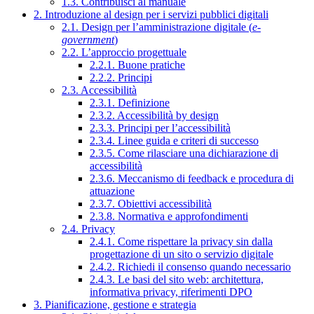
1.3. Contribuisci al manuale
2. Introduzione al design per i servizi pubblici digitali
2.1. Design per l’amministrazione digitale (
e-
government
)
2.2. L’approccio progettuale
2.2.1. Buone pratiche
2.2.2. Principi
2.3. Accessibilità
2.3.1. Definizione
2.3.2. Accessibilità by design
2.3.3. Principi per l’accessibilità
2.3.4. Linee guida e criteri di successo
2.3.5. Come rilasciare una dichiarazione di
accessibilità
2.3.6. Meccanismo di feedback e procedura di
attuazione
2.3.7. Obiettivi accessibilità
2.3.8. Normativa e approfondimenti
2.4. Privacy
2.4.1. Come rispettare la privacy sin dalla
progettazione di un sito o servizio digitale
2.4.2. Richiedi il consenso quando necessario
2.4.3. Le basi del sito web: architettura,
informativa privacy, riferimenti DPO
3. Pianificazione, gestione e strategia