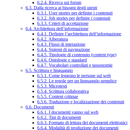
6.2.4. Ricerca sui forum
6.3. Dalla ricerca ai bisogni degli utenti
6.3.1. User stories per definire i contenuti
6.3.2. Job stories per definire i contenuti
6.3.3. Criteri di accettazione
6.4. Architettura dell’informazione
6.4.1. Definire l’architettura dell’informazione
6.4.2. Alberatura
6.4.3. Flussi di interazione
6.4.4. Sistemi di navigazione
6.4.5. Tipologie di contenuto (content type)
6.4.6. Ontologie e standard
6.4.7. Vocabolari controllati e tassonomie
6.5. Scrittura e linguaggio
6.5.1. Come leggono le persone sul web
6.5.2. Le regole per un linguaggio semplice
6.5.3. Microtesti
6.5.4. Scrittura collaborativa
6.5.5. Content critique
6.5.6. Traduzione e localizzazione dei contenuti
6.6. Documenti
6.6.1. I documenti vanno sul web
6.6.2. Tipi di documenti
6.6.3. Formato di lettura dei documenti elettronici
6.6.4. Modalità di produzione dei documenti