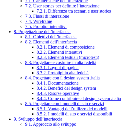
7.1. Caratteristiche dell’interazione
7.2. User stories per definire l’interazione
7.2.1. Differenza tra scenari e user stories
7.3. Flussi di interazione
7.4. Wireframe
7.5. Prototipi interattivi
8. Progettazione dell’interfaccia
8.1. Obiettivi dell’interfaccia
8.2. Elementi dell’interfaccia
8.2.1. Elementi di composizione
8.2.2. Elementi interattivi
8.2.3. Elementi testuali (microtesti)
8.3. Progettare e costruire in alta fedeltà
8.3.1. Layout di pagina
8.3.2. Prototipi in alta fedeltà
8.4. Progettare con il design system .italia
8.4.1. Documentazione
8.4.2. Benefici del design system
8.4.3. Risorse operative
8.4.4. Come contribuire al design system .italia
8.5. Progettare con i modelli di sito e servizi
8.5.1. Vantaggi dell’utilizzo dei modelli
8.5.2. I modelli di sito e servizi disponibili
9. Sviluppo dell’interfaccia
9.1. Approccio allo sviluppo