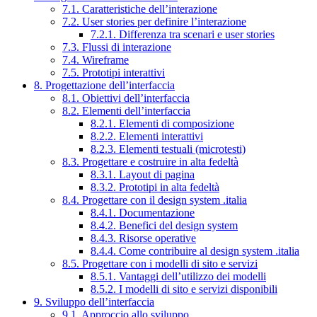
7.1. Caratteristiche dell’interazione
7.2. User stories per definire l’interazione
7.2.1. Differenza tra scenari e user stories
7.3. Flussi di interazione
7.4. Wireframe
7.5. Prototipi interattivi
8. Progettazione dell’interfaccia
8.1. Obiettivi dell’interfaccia
8.2. Elementi dell’interfaccia
8.2.1. Elementi di composizione
8.2.2. Elementi interattivi
8.2.3. Elementi testuali (microtesti)
8.3. Progettare e costruire in alta fedeltà
8.3.1. Layout di pagina
8.3.2. Prototipi in alta fedeltà
8.4. Progettare con il design system .italia
8.4.1. Documentazione
8.4.2. Benefici del design system
8.4.3. Risorse operative
8.4.4. Come contribuire al design system .italia
8.5. Progettare con i modelli di sito e servizi
8.5.1. Vantaggi dell’utilizzo dei modelli
8.5.2. I modelli di sito e servizi disponibili
9. Sviluppo dell’interfaccia
9.1. Approccio allo sviluppo