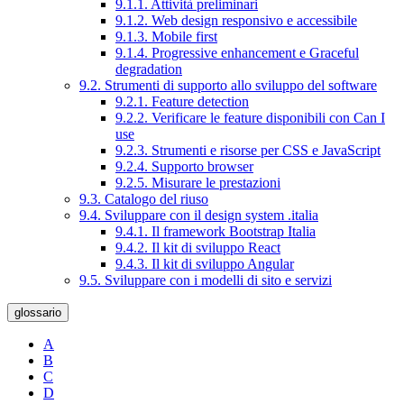
9.1.1. Attività preliminari
9.1.2. Web design responsivo e accessibile
9.1.3. Mobile first
9.1.4. Progressive enhancement e Graceful
degradation
9.2. Strumenti di supporto allo sviluppo del software
9.2.1. Feature detection
9.2.2. Verificare le feature disponibili con Can I
use
9.2.3. Strumenti e risorse per CSS e JavaScript
9.2.4. Supporto browser
9.2.5. Misurare le prestazioni
9.3. Catalogo del riuso
9.4. Sviluppare con il design system .italia
9.4.1. Il framework Bootstrap Italia
9.4.2. Il kit di sviluppo React
9.4.3. Il kit di sviluppo Angular
9.5. Sviluppare con i modelli di sito e servizi
glossario
A
B
C
D