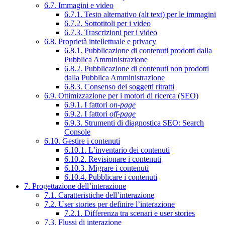
6.7. Immagini e video
6.7.1. Testo alternativo (alt text) per le immagini
6.7.2. Sottotitoli per i video
6.7.3. Trascrizioni per i video
6.8. Proprietà intellettuale e privacy
6.8.1. Pubblicazione di contenuti prodotti dalla
Pubblica Amministrazione
6.8.2. Pubblicazione di contenuti non prodotti
dalla Pubblica Amministrazione
6.8.3. Consenso dei soggetti ritratti
6.9. Ottimizzazione per i motori di ricerca (SEO)
6.9.1. I fattori
on-page
6.9.2. I fattori
off-page
6.9.3. Strumenti di diagnostica SEO: Search
Console
6.10. Gestire i contenuti
6.10.1. L’inventario dei contenuti
6.10.2. Revisionare i contenuti
6.10.3. Migrare i contenuti
6.10.4. Pubblicare i contenuti
7. Progettazione dell’interazione
7.1. Caratteristiche dell’interazione
7.2. User stories per definire l’interazione
7.2.1. Differenza tra scenari e user stories
7.3. Flussi di interazione