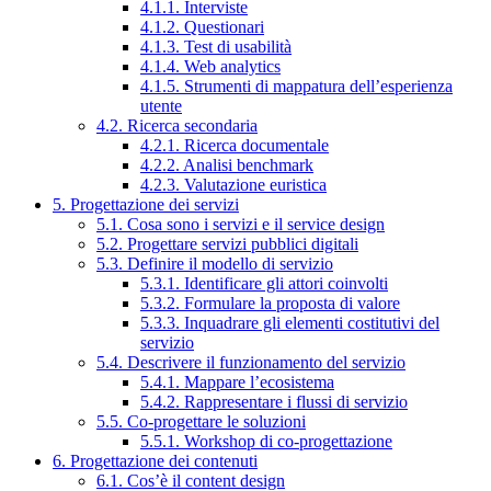
4.1.1. Interviste
4.1.2. Questionari
4.1.3. Test di usabilità
4.1.4. Web analytics
4.1.5. Strumenti di mappatura dell’esperienza
utente
4.2. Ricerca secondaria
4.2.1. Ricerca documentale
4.2.2. Analisi benchmark
4.2.3. Valutazione euristica
5. Progettazione dei servizi
5.1. Cosa sono i servizi e il service design
5.2. Progettare servizi pubblici digitali
5.3. Definire il modello di servizio
5.3.1. Identificare gli attori coinvolti
5.3.2. Formulare la proposta di valore
5.3.3. Inquadrare gli elementi costitutivi del
servizio
5.4. Descrivere il funzionamento del servizio
5.4.1. Mappare l’ecosistema
5.4.2. Rappresentare i flussi di servizio
5.5. Co-progettare le soluzioni
5.5.1. Workshop di co-progettazione
6. Progettazione dei contenuti
6.1. Cos’è il content design