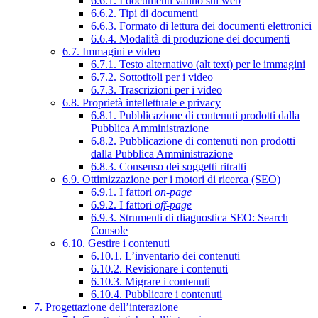
6.6.1. I documenti vanno sul web
6.6.2. Tipi di documenti
6.6.3. Formato di lettura dei documenti elettronici
6.6.4. Modalità di produzione dei documenti
6.7. Immagini e video
6.7.1. Testo alternativo (alt text) per le immagini
6.7.2. Sottotitoli per i video
6.7.3. Trascrizioni per i video
6.8. Proprietà intellettuale e privacy
6.8.1. Pubblicazione di contenuti prodotti dalla
Pubblica Amministrazione
6.8.2. Pubblicazione di contenuti non prodotti
dalla Pubblica Amministrazione
6.8.3. Consenso dei soggetti ritratti
6.9. Ottimizzazione per i motori di ricerca (SEO)
6.9.1. I fattori
on-page
6.9.2. I fattori
off-page
6.9.3. Strumenti di diagnostica SEO: Search
Console
6.10. Gestire i contenuti
6.10.1. L’inventario dei contenuti
6.10.2. Revisionare i contenuti
6.10.3. Migrare i contenuti
6.10.4. Pubblicare i contenuti
7. Progettazione dell’interazione