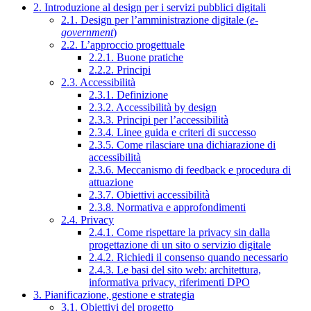
2. Introduzione al design per i servizi pubblici digitali
2.1. Design per l’amministrazione digitale (
e-
government
)
2.2. L’approccio progettuale
2.2.1. Buone pratiche
2.2.2. Principi
2.3. Accessibilità
2.3.1. Definizione
2.3.2. Accessibilità by design
2.3.3. Principi per l’accessibilità
2.3.4. Linee guida e criteri di successo
2.3.5. Come rilasciare una dichiarazione di
accessibilità
2.3.6. Meccanismo di feedback e procedura di
attuazione
2.3.7. Obiettivi accessibilità
2.3.8. Normativa e approfondimenti
2.4. Privacy
2.4.1. Come rispettare la privacy sin dalla
progettazione di un sito o servizio digitale
2.4.2. Richiedi il consenso quando necessario
2.4.3. Le basi del sito web: architettura,
informativa privacy, riferimenti DPO
3. Pianificazione, gestione e strategia
3.1. Obiettivi del progetto