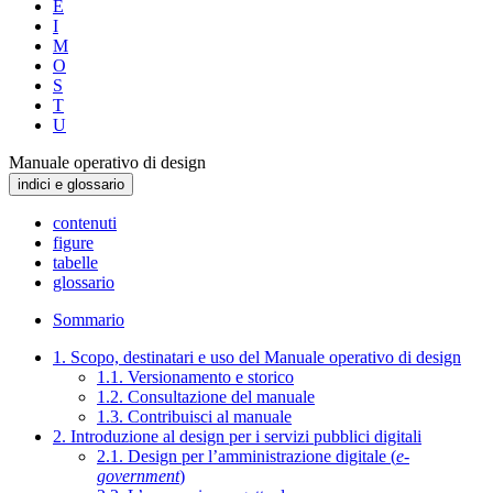
E
I
M
O
S
T
U
Manuale operativo di design
indici e glossario
contenuti
figure
tabelle
glossario
Sommario
1. Scopo, destinatari e uso del Manuale operativo di design
1.1. Versionamento e storico
1.2. Consultazione del manuale
1.3. Contribuisci al manuale
2. Introduzione al design per i servizi pubblici digitali
2.1. Design per l’amministrazione digitale (
e-
government
)