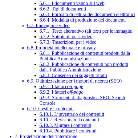
6.6.1. I documenti vanno sul web
6.6.2. Tipi di documenti
6.6.3. Formato di lettura dei documenti elettronici
6.6.4. Modalità di produzione dei documenti
6.7. Immagini e video
6.7.1. Testo alternativo (alt text) per le immagini
6.7.2. Sottotitoli per i video
6.7.3. Trascrizioni per i video
6.8. Proprietà intellettuale e privacy
6.8.1. Pubblicazione di contenuti prodotti dalla
Pubblica Amministrazione
6.8.2. Pubblicazione di contenuti non prodotti
dalla Pubblica Amministrazione
6.8.3. Consenso dei soggetti ritratti
6.9. Ottimizzazione per i motori di ricerca (SEO)
6.9.1. I fattori
on-page
6.9.2. I fattori
off-page
6.9.3. Strumenti di diagnostica SEO: Search
Console
6.10. Gestire i contenuti
6.10.1. L’inventario dei contenuti
6.10.2. Revisionare i contenuti
6.10.3. Migrare i contenuti
6.10.4. Pubblicare i contenuti
7. Progettazione dell’interazione