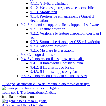
9.1.1. Attività preliminari
9.1.2. Web design responsivo e accessibile
9.1.3. Mobile first
9.1.4. Progressive enhancement e Graceful
degradation
9.2. Strumenti di supporto allo sviluppo del software
9.2.1. Feature detection
9.2.2. Verificare le feature disponibili con Can I
use
9.2.3. Strumenti e risorse per CSS e JavaScript
9.2.4. Supporto browser
9.2.5. Misurare le prestazioni
9.3. Catalogo del riuso
9.4. Sviluppare con il design system .italia
9.4.1. Il framework Bootstrap Italia
9.4.2. Il kit di sviluppo React
9.4.3. Il kit di sviluppo Angular
9.5. Sviluppare con i modelli di sito e servizi
1. Scopo, destinatari e uso del Manuale operativo di design
Team per la Trasformazione Digitale
in collaborazione con
Agenzia per l'Italia Digitale