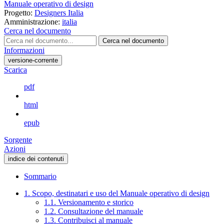
Manuale operativo di design
Progetto:
Designers Italia
Amministrazione:
italia
Cerca nel documento
Cerca nel documento
Informazioni
versione-corrente
Scarica
pdf
html
epub
Sorgente
Azioni
indice dei contenuti
Sommario
1. Scopo, destinatari e uso del Manuale operativo di design
1.1. Versionamento e storico
1.2. Consultazione del manuale
1.3. Contribuisci al manuale