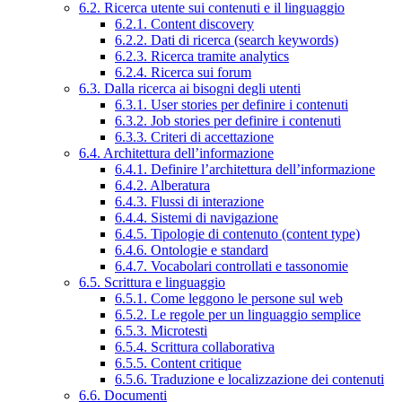
6.2. Ricerca utente sui contenuti e il linguaggio
6.2.1. Content discovery
6.2.2. Dati di ricerca (search keywords)
6.2.3. Ricerca tramite analytics
6.2.4. Ricerca sui forum
6.3. Dalla ricerca ai bisogni degli utenti
6.3.1. User stories per definire i contenuti
6.3.2. Job stories per definire i contenuti
6.3.3. Criteri di accettazione
6.4. Architettura dell’informazione
6.4.1. Definire l’architettura dell’informazione
6.4.2. Alberatura
6.4.3. Flussi di interazione
6.4.4. Sistemi di navigazione
6.4.5. Tipologie di contenuto (content type)
6.4.6. Ontologie e standard
6.4.7. Vocabolari controllati e tassonomie
6.5. Scrittura e linguaggio
6.5.1. Come leggono le persone sul web
6.5.2. Le regole per un linguaggio semplice
6.5.3. Microtesti
6.5.4. Scrittura collaborativa
6.5.5. Content critique
6.5.6. Traduzione e localizzazione dei contenuti
6.6. Documenti