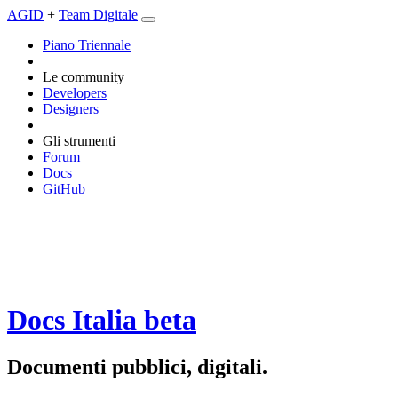
AGID
+
Team Digitale
Piano Triennale
Le community
Developers
Designers
Gli strumenti
Forum
Docs
GitHub
Docs Italia
beta
Documenti pubblici, digitali.