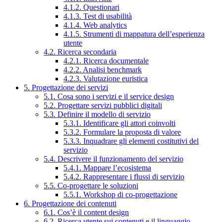
4.1.2. Questionari
4.1.3. Test di usabilità
4.1.4. Web analytics
4.1.5. Strumenti di mappatura dell’esperienza
utente
4.2. Ricerca secondaria
4.2.1. Ricerca documentale
4.2.2. Analisi benchmark
4.2.3. Valutazione euristica
5. Progettazione dei servizi
5.1. Cosa sono i servizi e il service design
5.2. Progettare servizi pubblici digitali
5.3. Definire il modello di servizio
5.3.1. Identificare gli attori coinvolti
5.3.2. Formulare la proposta di valore
5.3.3. Inquadrare gli elementi costitutivi del
servizio
5.4. Descrivere il funzionamento del servizio
5.4.1. Mappare l’ecosistema
5.4.2. Rappresentare i flussi di servizio
5.5. Co-progettare le soluzioni
5.5.1. Workshop di co-progettazione
6. Progettazione dei contenuti
6.1. Cos’è il content design
6.2. Ricerca utente sui contenuti e il linguaggio