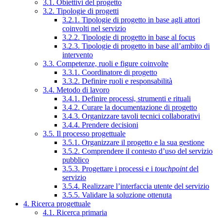
3.1. Obiettivi del progetto
3.2. Tipologie di progetti
3.2.1. Tipologie di progetto in base agli attori
coinvolti nel servizio
3.2.2. Tipologie di progetto in base al focus
3.2.3. Tipologie di progetto in base all’ambito di
intervento
3.3. Competenze, ruoli e figure coinvolte
3.3.1. Coordinatore di progetto
3.3.2. Definire ruoli e responsabilità
3.4. Metodo di lavoro
3.4.1. Definire processi, strumenti e rituali
3.4.2. Curare la documentazione di progetto
3.4.3. Organizzare tavoli tecnici collaborativi
3.4.4. Prendere decisioni
3.5. Il processo progettuale
3.5.1. Organizzare il progetto e la sua gestione
3.5.2. Comprendere il contesto d’uso del servizio
pubblico
3.5.3. Progettare i processi e i
touchpoint
del
servizio
3.5.4. Realizzare l’interfaccia utente del servizio
3.5.5. Validare la soluzione ottenuta
4. Ricerca progettuale
4.1. Ricerca primaria