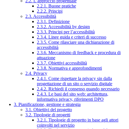
2.2. L’approccio progettuale
2.2.1. Buone pratiche
2.2.2. Principi
2.3. Accessibilità
2.3.1. Definizione
2.3.2. Accessibilità by design
2.3.3. Principi per l’accessibilità
2.3.4. Linee guida e criteri di successo
2.3.5. Come rilasciare una dichiarazione di
accessibilità
2.3.6. Meccanismo di feedback e procedura di
attuazione
2.3.7. Obiettivi accessibilità
2.3.8. Normativa e approfondimenti
2.4. Privacy
2.4.1. Come rispettare la privacy sin dalla
progettazione di un sito o servizio digitale
2.4.2. Richiedi il consenso quando necessario
2.4.3. Le basi del sito web: architettura,
informativa privacy, riferimenti DPO
3. Pianificazione, gestione e strategia
3.1. Obiettivi del progetto
3.2. Tipologie di progetti
3.2.1. Tipologie di progetto in base agli attori
coinvolti nel servizio