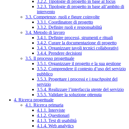
3.2.2. Tipologie di progetto in base al focus
3.2.3. Tipologie di progetto in base all’ambito di
intervento
3.3. Competenze, ruoli e figure coinvolte
3.3.1. Coordinatore di progetto
3.3.2. Definire ruoli e responsabilità
3.4. Metodo di lavoro
3.4.1. Definire processi, strumenti e rituali
3.4.2. Curare la documentazione di progetto
3.4.3. Organizzare tavoli tecnici collaborativi
3.4.4. Prendere decisioni
3.5. Il processo progettuale
3.5.1. Organizzare il progetto e la sua gestione
3.5.2. Comprendere il contesto d’uso del servizio
pubblico
3.5.3. Progettare i processi e i
touchpoint
del
servizio
3.5.4. Realizzare l’interfaccia utente del servizio
3.5.5. Validare la soluzione ottenuta
4. Ricerca progettuale
4.1. Ricerca primaria
4.1.1. Interviste
4.1.2. Questionari
4.1.3. Test di usabilità
4.1.4. Web analytics