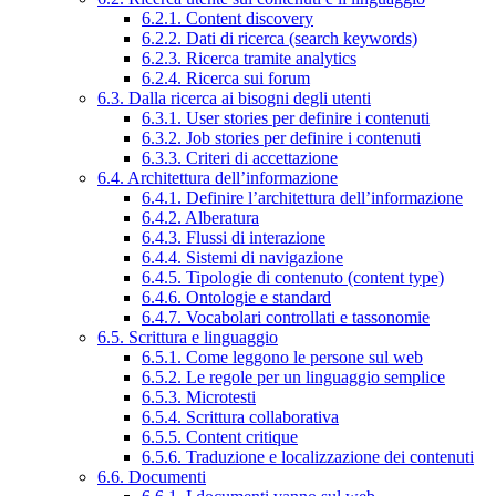
6.2.1. Content discovery
6.2.2. Dati di ricerca (search keywords)
6.2.3. Ricerca tramite analytics
6.2.4. Ricerca sui forum
6.3. Dalla ricerca ai bisogni degli utenti
6.3.1. User stories per definire i contenuti
6.3.2. Job stories per definire i contenuti
6.3.3. Criteri di accettazione
6.4. Architettura dell’informazione
6.4.1. Definire l’architettura dell’informazione
6.4.2. Alberatura
6.4.3. Flussi di interazione
6.4.4. Sistemi di navigazione
6.4.5. Tipologie di contenuto (content type)
6.4.6. Ontologie e standard
6.4.7. Vocabolari controllati e tassonomie
6.5. Scrittura e linguaggio
6.5.1. Come leggono le persone sul web
6.5.2. Le regole per un linguaggio semplice
6.5.3. Microtesti
6.5.4. Scrittura collaborativa
6.5.5. Content critique
6.5.6. Traduzione e localizzazione dei contenuti
6.6. Documenti