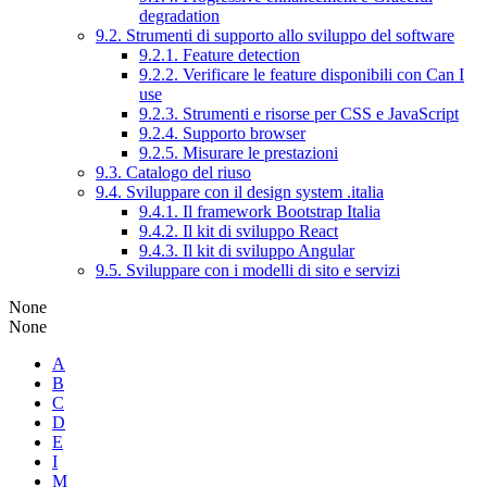
degradation
9.2. Strumenti di supporto allo sviluppo del software
9.2.1. Feature detection
9.2.2. Verificare le feature disponibili con Can I
use
9.2.3. Strumenti e risorse per CSS e JavaScript
9.2.4. Supporto browser
9.2.5. Misurare le prestazioni
9.3. Catalogo del riuso
9.4. Sviluppare con il design system .italia
9.4.1. Il framework Bootstrap Italia
9.4.2. Il kit di sviluppo React
9.4.3. Il kit di sviluppo Angular
9.5. Sviluppare con i modelli di sito e servizi
None
None
A
B
C
D
E
I
M