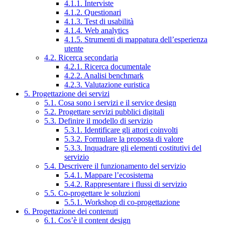
4.1.1. Interviste
4.1.2. Questionari
4.1.3. Test di usabilità
4.1.4. Web analytics
4.1.5. Strumenti di mappatura dell’esperienza
utente
4.2. Ricerca secondaria
4.2.1. Ricerca documentale
4.2.2. Analisi benchmark
4.2.3. Valutazione euristica
5. Progettazione dei servizi
5.1. Cosa sono i servizi e il service design
5.2. Progettare servizi pubblici digitali
5.3. Definire il modello di servizio
5.3.1. Identificare gli attori coinvolti
5.3.2. Formulare la proposta di valore
5.3.3. Inquadrare gli elementi costitutivi del
servizio
5.4. Descrivere il funzionamento del servizio
5.4.1. Mappare l’ecosistema
5.4.2. Rappresentare i flussi di servizio
5.5. Co-progettare le soluzioni
5.5.1. Workshop di co-progettazione
6. Progettazione dei contenuti
6.1. Cos’è il content design