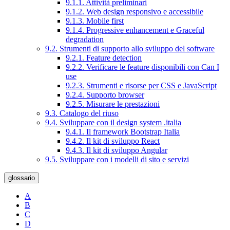
9.1.1. Attività preliminari
9.1.2. Web design responsivo e accessibile
9.1.3. Mobile first
9.1.4. Progressive enhancement e Graceful
degradation
9.2. Strumenti di supporto allo sviluppo del software
9.2.1. Feature detection
9.2.2. Verificare le feature disponibili con Can I
use
9.2.3. Strumenti e risorse per CSS e JavaScript
9.2.4. Supporto browser
9.2.5. Misurare le prestazioni
9.3. Catalogo del riuso
9.4. Sviluppare con il design system .italia
9.4.1. Il framework Bootstrap Italia
9.4.2. Il kit di sviluppo React
9.4.3. Il kit di sviluppo Angular
9.5. Sviluppare con i modelli di sito e servizi
glossario
A
B
C
D