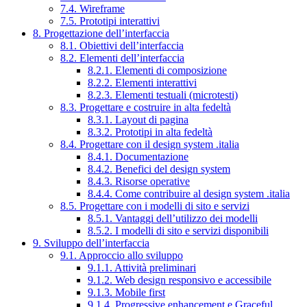
7.4. Wireframe
7.5. Prototipi interattivi
8. Progettazione dell’interfaccia
8.1. Obiettivi dell’interfaccia
8.2. Elementi dell’interfaccia
8.2.1. Elementi di composizione
8.2.2. Elementi interattivi
8.2.3. Elementi testuali (microtesti)
8.3. Progettare e costruire in alta fedeltà
8.3.1. Layout di pagina
8.3.2. Prototipi in alta fedeltà
8.4. Progettare con il design system .italia
8.4.1. Documentazione
8.4.2. Benefici del design system
8.4.3. Risorse operative
8.4.4. Come contribuire al design system .italia
8.5. Progettare con i modelli di sito e servizi
8.5.1. Vantaggi dell’utilizzo dei modelli
8.5.2. I modelli di sito e servizi disponibili
9. Sviluppo dell’interfaccia
9.1. Approccio allo sviluppo
9.1.1. Attività preliminari
9.1.2. Web design responsivo e accessibile
9.1.3. Mobile first
9.1.4. Progressive enhancement e Graceful