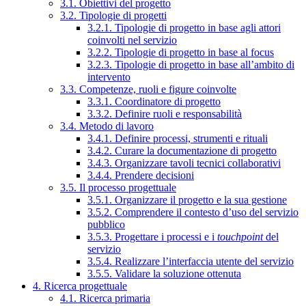
3.1. Obiettivi del progetto
3.2. Tipologie di progetti
3.2.1. Tipologie di progetto in base agli attori
coinvolti nel servizio
3.2.2. Tipologie di progetto in base al focus
3.2.3. Tipologie di progetto in base all’ambito di
intervento
3.3. Competenze, ruoli e figure coinvolte
3.3.1. Coordinatore di progetto
3.3.2. Definire ruoli e responsabilità
3.4. Metodo di lavoro
3.4.1. Definire processi, strumenti e rituali
3.4.2. Curare la documentazione di progetto
3.4.3. Organizzare tavoli tecnici collaborativi
3.4.4. Prendere decisioni
3.5. Il processo progettuale
3.5.1. Organizzare il progetto e la sua gestione
3.5.2. Comprendere il contesto d’uso del servizio
pubblico
3.5.3. Progettare i processi e i
touchpoint
del
servizio
3.5.4. Realizzare l’interfaccia utente del servizio
3.5.5. Validare la soluzione ottenuta
4. Ricerca progettuale
4.1. Ricerca primaria