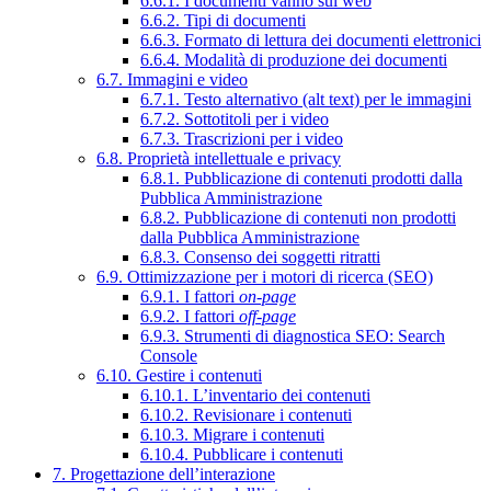
6.6.1. I documenti vanno sul web
6.6.2. Tipi di documenti
6.6.3. Formato di lettura dei documenti elettronici
6.6.4. Modalità di produzione dei documenti
6.7. Immagini e video
6.7.1. Testo alternativo (alt text) per le immagini
6.7.2. Sottotitoli per i video
6.7.3. Trascrizioni per i video
6.8. Proprietà intellettuale e privacy
6.8.1. Pubblicazione di contenuti prodotti dalla
Pubblica Amministrazione
6.8.2. Pubblicazione di contenuti non prodotti
dalla Pubblica Amministrazione
6.8.3. Consenso dei soggetti ritratti
6.9. Ottimizzazione per i motori di ricerca (SEO)
6.9.1. I fattori
on-page
6.9.2. I fattori
off-page
6.9.3. Strumenti di diagnostica SEO: Search
Console
6.10. Gestire i contenuti
6.10.1. L’inventario dei contenuti
6.10.2. Revisionare i contenuti
6.10.3. Migrare i contenuti
6.10.4. Pubblicare i contenuti
7. Progettazione dell’interazione