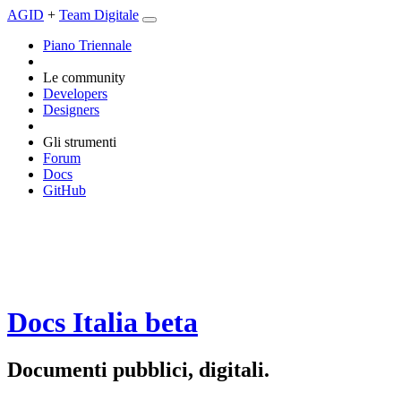
AGID
+
Team Digitale
Piano Triennale
Le community
Developers
Designers
Gli strumenti
Forum
Docs
GitHub
Docs Italia
beta
Documenti pubblici, digitali.