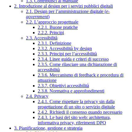
1.3. Contribuisci al manuale
2. Introduzione al design per i servizi pubblici digitali
2.1. Design per l’amministrazione digitale (
e-
government
)
2.2. L’approccio progettuale
2.2.1. Buone pratiche
2.2.2. Principi
2.3. Accessibilità
2.3.1. Definizione
2.3.2. Accessibilità by design
2.3.3. Principi per l’accessibilità
2.3.4. Linee guida e criteri di successo
2.3.5. Come rilasciare una dichiarazione di
accessibilità
2.3.6. Meccanismo di feedback e procedura di
attuazione
2.3.7. Obiettivi accessibilità
2.3.8. Normativa e approfondimenti
2.4. Privacy
2.4.1. Come rispettare la privacy sin dalla
progettazione di un sito o servizio digitale
2.4.2. Richiedi il consenso quando necessario
2.4.3. Le basi del sito web: architettura,
informativa privacy, riferimenti DPO
3. Pianificazione, gestione e strategia