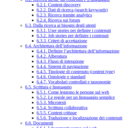
6.2.1. Content discovery
6.2.2. Dati di ricerca (search keywords)
6.2.3. Ricerca tramite analytics
6.2.4. Ricerca sui forum
6.3. Dalla ricerca ai bisogni degli utenti
6.3.1. User stories per definire i contenuti
6.3.2. Job stories per definire i contenuti
6.3.3. Criteri di accettazione
6.4. Architettura dell’informazione
6.4.1. Definire l’architettura dell’informazione
6.4.2. Alberatura
6.4.3. Flussi di interazione
6.4.4. Sistemi di navigazione
6.4.5. Tipologie di contenuto (content type)
6.4.6. Ontologie e standard
6.4.7. Vocabolari controllati e tassonomie
6.5. Scrittura e linguaggio
6.5.1. Come leggono le persone sul web
6.5.2. Le regole per un linguaggio semplice
6.5.3. Microtesti
6.5.4. Scrittura collaborativa
6.5.5. Content critique
6.5.6. Traduzione e localizzazione dei contenuti
6.6. Documenti