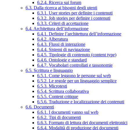
6.2.4. Ricerca sui forum
6.3. Dalla ricerca ai bisogni degli utenti
6.3.1. User stories per definire i contenuti
6.3.2. Job stories per definire i contenuti
6.3.3. Criteri di accettazione
6.4. Architettura dell’informazione
6.4.1. Definire l’architettura dell’informazione
6.4.2. Alberatura
6.4.3. Flussi di interazione
6.4.4. Sistemi di navigazione
6.4.5. Tipologie di contenuto (content type)
6.4.6. Ontologie e standard
6.4.7. Vocabolari controllati e tassonomie
6.5. Scrittura e linguaggio
6.5.1. Come leggono le persone sul web
6.5.2. Le regole per un linguaggio semplice
6.5.3. Microtesti
6.5.4. Scrittura collaborativa
6.5.5. Content critique
6.5.6. Traduzione e localizzazione dei contenuti
6.6. Documenti
6.6.1. I documenti vanno sul web
6.6.2. Tipi di documenti
6.6.3. Formato di lettura dei documenti elettronici
6.6.4. Modalità di produzione dei documenti