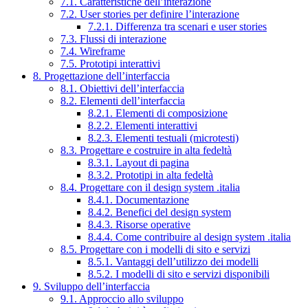
7.1. Caratteristiche dell’interazione
7.2. User stories per definire l’interazione
7.2.1. Differenza tra scenari e user stories
7.3. Flussi di interazione
7.4. Wireframe
7.5. Prototipi interattivi
8. Progettazione dell’interfaccia
8.1. Obiettivi dell’interfaccia
8.2. Elementi dell’interfaccia
8.2.1. Elementi di composizione
8.2.2. Elementi interattivi
8.2.3. Elementi testuali (microtesti)
8.3. Progettare e costruire in alta fedeltà
8.3.1. Layout di pagina
8.3.2. Prototipi in alta fedeltà
8.4. Progettare con il design system .italia
8.4.1. Documentazione
8.4.2. Benefici del design system
8.4.3. Risorse operative
8.4.4. Come contribuire al design system .italia
8.5. Progettare con i modelli di sito e servizi
8.5.1. Vantaggi dell’utilizzo dei modelli
8.5.2. I modelli di sito e servizi disponibili
9. Sviluppo dell’interfaccia
9.1. Approccio allo sviluppo