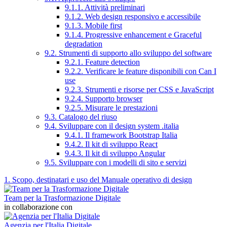
9.1.1. Attività preliminari
9.1.2. Web design responsivo e accessibile
9.1.3. Mobile first
9.1.4. Progressive enhancement e Graceful
degradation
9.2. Strumenti di supporto allo sviluppo del software
9.2.1. Feature detection
9.2.2. Verificare le feature disponibili con Can I
use
9.2.3. Strumenti e risorse per CSS e JavaScript
9.2.4. Supporto browser
9.2.5. Misurare le prestazioni
9.3. Catalogo del riuso
9.4. Sviluppare con il design system .italia
9.4.1. Il framework Bootstrap Italia
9.4.2. Il kit di sviluppo React
9.4.3. Il kit di sviluppo Angular
9.5. Sviluppare con i modelli di sito e servizi
1. Scopo, destinatari e uso del Manuale operativo di design
Team per la Trasformazione Digitale
in collaborazione con
Agenzia per l'Italia Digitale