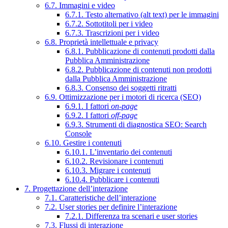
6.7. Immagini e video
6.7.1. Testo alternativo (alt text) per le immagini
6.7.2. Sottotitoli per i video
6.7.3. Trascrizioni per i video
6.8. Proprietà intellettuale e privacy
6.8.1. Pubblicazione di contenuti prodotti dalla
Pubblica Amministrazione
6.8.2. Pubblicazione di contenuti non prodotti
dalla Pubblica Amministrazione
6.8.3. Consenso dei soggetti ritratti
6.9. Ottimizzazione per i motori di ricerca (SEO)
6.9.1. I fattori
on-page
6.9.2. I fattori
off-page
6.9.3. Strumenti di diagnostica SEO: Search
Console
6.10. Gestire i contenuti
6.10.1. L’inventario dei contenuti
6.10.2. Revisionare i contenuti
6.10.3. Migrare i contenuti
6.10.4. Pubblicare i contenuti
7. Progettazione dell’interazione
7.1. Caratteristiche dell’interazione
7.2. User stories per definire l’interazione
7.2.1. Differenza tra scenari e user stories
7.3. Flussi di interazione