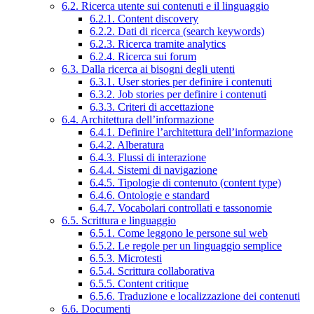
6.2. Ricerca utente sui contenuti e il linguaggio
6.2.1. Content discovery
6.2.2. Dati di ricerca (search keywords)
6.2.3. Ricerca tramite analytics
6.2.4. Ricerca sui forum
6.3. Dalla ricerca ai bisogni degli utenti
6.3.1. User stories per definire i contenuti
6.3.2. Job stories per definire i contenuti
6.3.3. Criteri di accettazione
6.4. Architettura dell’informazione
6.4.1. Definire l’architettura dell’informazione
6.4.2. Alberatura
6.4.3. Flussi di interazione
6.4.4. Sistemi di navigazione
6.4.5. Tipologie di contenuto (content type)
6.4.6. Ontologie e standard
6.4.7. Vocabolari controllati e tassonomie
6.5. Scrittura e linguaggio
6.5.1. Come leggono le persone sul web
6.5.2. Le regole per un linguaggio semplice
6.5.3. Microtesti
6.5.4. Scrittura collaborativa
6.5.5. Content critique
6.5.6. Traduzione e localizzazione dei contenuti
6.6. Documenti