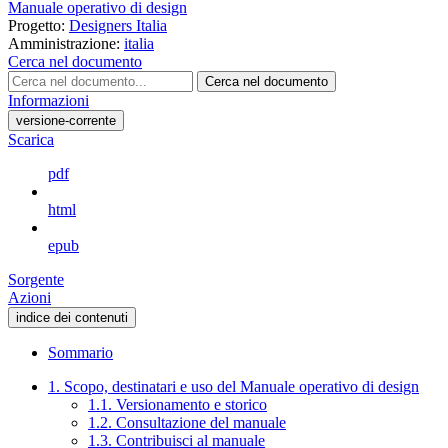
Manuale operativo di design
Progetto:
Designers Italia
Amministrazione:
italia
Cerca nel documento
Cerca nel documento
Informazioni
versione-corrente
Scarica
pdf
html
epub
Sorgente
Azioni
indice dei contenuti
Sommario
1. Scopo, destinatari e uso del Manuale operativo di design
1.1. Versionamento e storico
1.2. Consultazione del manuale
1.3. Contribuisci al manuale