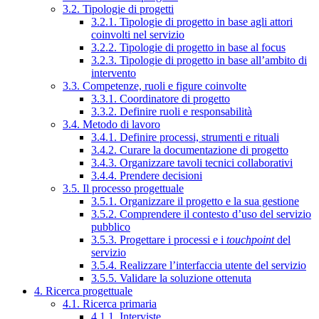
3.2. Tipologie di progetti
3.2.1. Tipologie di progetto in base agli attori
coinvolti nel servizio
3.2.2. Tipologie di progetto in base al focus
3.2.3. Tipologie di progetto in base all’ambito di
intervento
3.3. Competenze, ruoli e figure coinvolte
3.3.1. Coordinatore di progetto
3.3.2. Definire ruoli e responsabilità
3.4. Metodo di lavoro
3.4.1. Definire processi, strumenti e rituali
3.4.2. Curare la documentazione di progetto
3.4.3. Organizzare tavoli tecnici collaborativi
3.4.4. Prendere decisioni
3.5. Il processo progettuale
3.5.1. Organizzare il progetto e la sua gestione
3.5.2. Comprendere il contesto d’uso del servizio
pubblico
3.5.3. Progettare i processi e i
touchpoint
del
servizio
3.5.4. Realizzare l’interfaccia utente del servizio
3.5.5. Validare la soluzione ottenuta
4. Ricerca progettuale
4.1. Ricerca primaria
4.1.1. Interviste