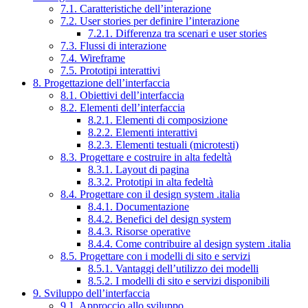
7.1. Caratteristiche dell’interazione
7.2. User stories per definire l’interazione
7.2.1. Differenza tra scenari e user stories
7.3. Flussi di interazione
7.4. Wireframe
7.5. Prototipi interattivi
8. Progettazione dell’interfaccia
8.1. Obiettivi dell’interfaccia
8.2. Elementi dell’interfaccia
8.2.1. Elementi di composizione
8.2.2. Elementi interattivi
8.2.3. Elementi testuali (microtesti)
8.3. Progettare e costruire in alta fedeltà
8.3.1. Layout di pagina
8.3.2. Prototipi in alta fedeltà
8.4. Progettare con il design system .italia
8.4.1. Documentazione
8.4.2. Benefici del design system
8.4.3. Risorse operative
8.4.4. Come contribuire al design system .italia
8.5. Progettare con i modelli di sito e servizi
8.5.1. Vantaggi dell’utilizzo dei modelli
8.5.2. I modelli di sito e servizi disponibili
9. Sviluppo dell’interfaccia
9.1. Approccio allo sviluppo