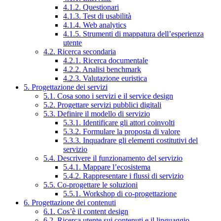
4.1.2. Questionari
4.1.3. Test di usabilità
4.1.4. Web analytics
4.1.5. Strumenti di mappatura dell’esperienza
utente
4.2. Ricerca secondaria
4.2.1. Ricerca documentale
4.2.2. Analisi benchmark
4.2.3. Valutazione euristica
5. Progettazione dei servizi
5.1. Cosa sono i servizi e il service design
5.2. Progettare servizi pubblici digitali
5.3. Definire il modello di servizio
5.3.1. Identificare gli attori coinvolti
5.3.2. Formulare la proposta di valore
5.3.3. Inquadrare gli elementi costitutivi del
servizio
5.4. Descrivere il funzionamento del servizio
5.4.1. Mappare l’ecosistema
5.4.2. Rappresentare i flussi di servizio
5.5. Co-progettare le soluzioni
5.5.1. Workshop di co-progettazione
6. Progettazione dei contenuti
6.1. Cos’è il content design
6.2. Ricerca utente sui contenuti e il linguaggio