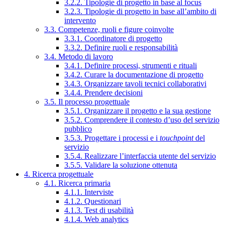
3.2.2. Tipologie di progetto in base al focus
3.2.3. Tipologie di progetto in base all’ambito di
intervento
3.3. Competenze, ruoli e figure coinvolte
3.3.1. Coordinatore di progetto
3.3.2. Definire ruoli e responsabilità
3.4. Metodo di lavoro
3.4.1. Definire processi, strumenti e rituali
3.4.2. Curare la documentazione di progetto
3.4.3. Organizzare tavoli tecnici collaborativi
3.4.4. Prendere decisioni
3.5. Il processo progettuale
3.5.1. Organizzare il progetto e la sua gestione
3.5.2. Comprendere il contesto d’uso del servizio
pubblico
3.5.3. Progettare i processi e i
touchpoint
del
servizio
3.5.4. Realizzare l’interfaccia utente del servizio
3.5.5. Validare la soluzione ottenuta
4. Ricerca progettuale
4.1. Ricerca primaria
4.1.1. Interviste
4.1.2. Questionari
4.1.3. Test di usabilità
4.1.4. Web analytics