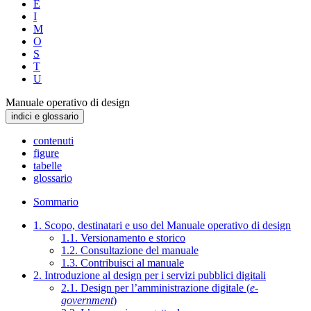
E
I
M
O
S
T
U
Manuale operativo di design
indici e glossario
contenuti
figure
tabelle
glossario
Sommario
1. Scopo, destinatari e uso del Manuale operativo di design
1.1. Versionamento e storico
1.2. Consultazione del manuale
1.3. Contribuisci al manuale
2. Introduzione al design per i servizi pubblici digitali
2.1. Design per l’amministrazione digitale (
e-
government
)