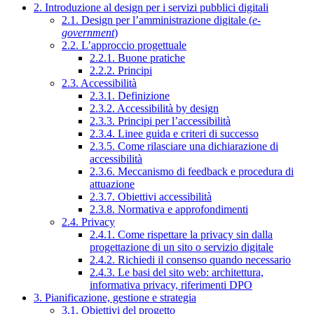
2. Introduzione al design per i servizi pubblici digitali
2.1. Design per l’amministrazione digitale (
e-
government
)
2.2. L’approccio progettuale
2.2.1. Buone pratiche
2.2.2. Principi
2.3. Accessibilità
2.3.1. Definizione
2.3.2. Accessibilità by design
2.3.3. Principi per l’accessibilità
2.3.4. Linee guida e criteri di successo
2.3.5. Come rilasciare una dichiarazione di
accessibilità
2.3.6. Meccanismo di feedback e procedura di
attuazione
2.3.7. Obiettivi accessibilità
2.3.8. Normativa e approfondimenti
2.4. Privacy
2.4.1. Come rispettare la privacy sin dalla
progettazione di un sito o servizio digitale
2.4.2. Richiedi il consenso quando necessario
2.4.3. Le basi del sito web: architettura,
informativa privacy, riferimenti DPO
3. Pianificazione, gestione e strategia
3.1. Obiettivi del progetto