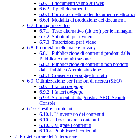
6.6.1. I documenti vanno sul web
6.6.2. Tipi di documenti
6.6.3. Formato di lettura dei documenti elettronici
6.6.4. Modalità di produzione dei documenti
6.7. Immagini e video
6.7.1. Testo alternativo (alt text) per le immagini
6.7.2. Sottotitoli per i video
6.7.3. Trascrizioni per i video
6.8. Proprietà intellettuale e privacy
6.8.1. Pubblicazione di contenuti prodotti dalla
Pubblica Amministrazione
6.8.2. Pubblicazione di contenuti non prodotti
dalla Pubblica Amministrazione
6.8.3. Consenso dei soggetti ritratti
6.9. Ottimizzazione per i motori di ricerca (SEO)
6.9.1. I fattori
on-page
6.9.2. I fattori
off-page
6.9.3. Strumenti di diagnostica SEO: Search
Console
6.10. Gestire i contenuti
6.10.1. L’inventario dei contenuti
6.10.2. Revisionare i contenuti
6.10.3. Migrare i contenuti
6.10.4. Pubblicare i contenuti
7. Progettazione dell’interazione