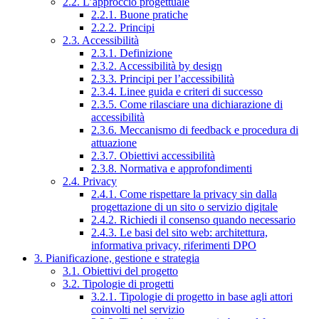
2.2. L’approccio progettuale
2.2.1. Buone pratiche
2.2.2. Principi
2.3. Accessibilità
2.3.1. Definizione
2.3.2. Accessibilità by design
2.3.3. Principi per l’accessibilità
2.3.4. Linee guida e criteri di successo
2.3.5. Come rilasciare una dichiarazione di
accessibilità
2.3.6. Meccanismo di feedback e procedura di
attuazione
2.3.7. Obiettivi accessibilità
2.3.8. Normativa e approfondimenti
2.4. Privacy
2.4.1. Come rispettare la privacy sin dalla
progettazione di un sito o servizio digitale
2.4.2. Richiedi il consenso quando necessario
2.4.3. Le basi del sito web: architettura,
informativa privacy, riferimenti DPO
3. Pianificazione, gestione e strategia
3.1. Obiettivi del progetto
3.2. Tipologie di progetti
3.2.1. Tipologie di progetto in base agli attori
coinvolti nel servizio