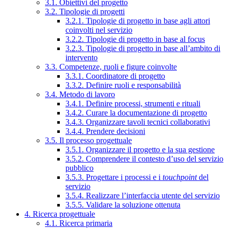
3.1. Obiettivi del progetto
3.2. Tipologie di progetti
3.2.1. Tipologie di progetto in base agli attori
coinvolti nel servizio
3.2.2. Tipologie di progetto in base al focus
3.2.3. Tipologie di progetto in base all’ambito di
intervento
3.3. Competenze, ruoli e figure coinvolte
3.3.1. Coordinatore di progetto
3.3.2. Definire ruoli e responsabilità
3.4. Metodo di lavoro
3.4.1. Definire processi, strumenti e rituali
3.4.2. Curare la documentazione di progetto
3.4.3. Organizzare tavoli tecnici collaborativi
3.4.4. Prendere decisioni
3.5. Il processo progettuale
3.5.1. Organizzare il progetto e la sua gestione
3.5.2. Comprendere il contesto d’uso del servizio
pubblico
3.5.3. Progettare i processi e i
touchpoint
del
servizio
3.5.4. Realizzare l’interfaccia utente del servizio
3.5.5. Validare la soluzione ottenuta
4. Ricerca progettuale
4.1. Ricerca primaria