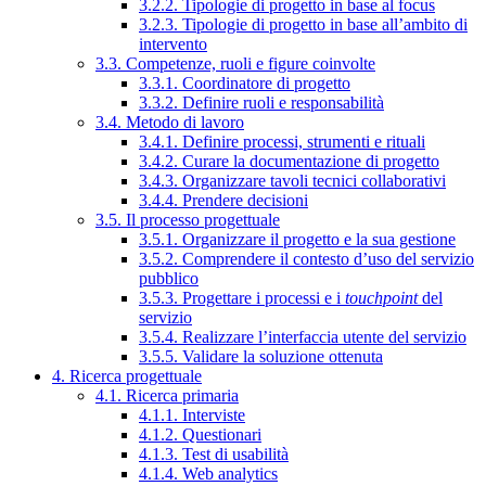
3.2.2. Tipologie di progetto in base al focus
3.2.3. Tipologie di progetto in base all’ambito di
intervento
3.3. Competenze, ruoli e figure coinvolte
3.3.1. Coordinatore di progetto
3.3.2. Definire ruoli e responsabilità
3.4. Metodo di lavoro
3.4.1. Definire processi, strumenti e rituali
3.4.2. Curare la documentazione di progetto
3.4.3. Organizzare tavoli tecnici collaborativi
3.4.4. Prendere decisioni
3.5. Il processo progettuale
3.5.1. Organizzare il progetto e la sua gestione
3.5.2. Comprendere il contesto d’uso del servizio
pubblico
3.5.3. Progettare i processi e i
touchpoint
del
servizio
3.5.4. Realizzare l’interfaccia utente del servizio
3.5.5. Validare la soluzione ottenuta
4. Ricerca progettuale
4.1. Ricerca primaria
4.1.1. Interviste
4.1.2. Questionari
4.1.3. Test di usabilità
4.1.4. Web analytics