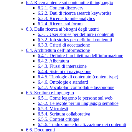
6.2. Ricerca utente sui contenuti e il linguaggio
6.2.1. Content discovery
6.2.2. Dati di ricerca (search keywords)
6.2.3. Ricerca tramite analytics
6.2.4. Ricerca sui forum
6.3. Dalla ricerca ai bisogni degli utenti
6.3.1. User stories per definire i contenuti
6.3.2. Job stories per definire i contenuti
6.3.3. Criteri di accettazione
6.4. Architettura dell’informazione
6.4.1. Definire l’architettura dell’informazione
6.4.2. Alberatura
6.4.3. Flussi di interazione
6.4.4. Sistemi di navigazione
6.4.5. Tipologie di contenuto (content type)
6.4.6. Ontologie e standard
6.4.7. Vocabolari controllati e tassonomie
6.5. Scrittura e linguaggio
6.5.1. Come leggono le persone sul web
6.5.2. Le regole per un linguaggio semplice
6.5.3. Microtesti
6.5.4. Scrittura collaborativa
6.5.5. Content critique
6.5.6. Traduzione e localizzazione dei contenuti
6.6. Documenti