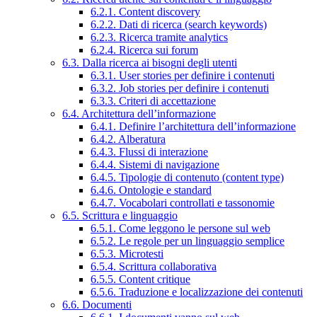
6.2.1. Content discovery
6.2.2. Dati di ricerca (search keywords)
6.2.3. Ricerca tramite analytics
6.2.4. Ricerca sui forum
6.3. Dalla ricerca ai bisogni degli utenti
6.3.1. User stories per definire i contenuti
6.3.2. Job stories per definire i contenuti
6.3.3. Criteri di accettazione
6.4. Architettura dell’informazione
6.4.1. Definire l’architettura dell’informazione
6.4.2. Alberatura
6.4.3. Flussi di interazione
6.4.4. Sistemi di navigazione
6.4.5. Tipologie di contenuto (content type)
6.4.6. Ontologie e standard
6.4.7. Vocabolari controllati e tassonomie
6.5. Scrittura e linguaggio
6.5.1. Come leggono le persone sul web
6.5.2. Le regole per un linguaggio semplice
6.5.3. Microtesti
6.5.4. Scrittura collaborativa
6.5.5. Content critique
6.5.6. Traduzione e localizzazione dei contenuti
6.6. Documenti