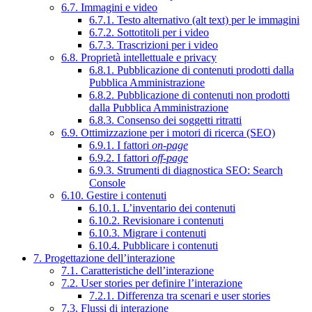
6.7. Immagini e video
6.7.1. Testo alternativo (alt text) per le immagini
6.7.2. Sottotitoli per i video
6.7.3. Trascrizioni per i video
6.8. Proprietà intellettuale e privacy
6.8.1. Pubblicazione di contenuti prodotti dalla
Pubblica Amministrazione
6.8.2. Pubblicazione di contenuti non prodotti
dalla Pubblica Amministrazione
6.8.3. Consenso dei soggetti ritratti
6.9. Ottimizzazione per i motori di ricerca (SEO)
6.9.1. I fattori
on-page
6.9.2. I fattori
off-page
6.9.3. Strumenti di diagnostica SEO: Search
Console
6.10. Gestire i contenuti
6.10.1. L’inventario dei contenuti
6.10.2. Revisionare i contenuti
6.10.3. Migrare i contenuti
6.10.4. Pubblicare i contenuti
7. Progettazione dell’interazione
7.1. Caratteristiche dell’interazione
7.2. User stories per definire l’interazione
7.2.1. Differenza tra scenari e user stories
7.3. Flussi di interazione