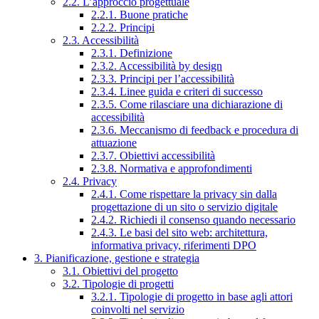
2.2. L’approccio progettuale
2.2.1. Buone pratiche
2.2.2. Principi
2.3. Accessibilità
2.3.1. Definizione
2.3.2. Accessibilità by design
2.3.3. Principi per l’accessibilità
2.3.4. Linee guida e criteri di successo
2.3.5. Come rilasciare una dichiarazione di
accessibilità
2.3.6. Meccanismo di feedback e procedura di
attuazione
2.3.7. Obiettivi accessibilità
2.3.8. Normativa e approfondimenti
2.4. Privacy
2.4.1. Come rispettare la privacy sin dalla
progettazione di un sito o servizio digitale
2.4.2. Richiedi il consenso quando necessario
2.4.3. Le basi del sito web: architettura,
informativa privacy, riferimenti DPO
3. Pianificazione, gestione e strategia
3.1. Obiettivi del progetto
3.2. Tipologie di progetti
3.2.1. Tipologie di progetto in base agli attori
coinvolti nel servizio