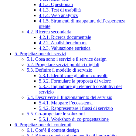
4.1.2. Questionari
4.1.3. Test di usabilità
4.1.4. Web analytics
4.1.5. Strumenti di mappatura dell’esperienza
utente
4.2. Ricerca secondaria
4.2.1. Ricerca documentale
4.2.2. Analisi benchmark
4.2.3. Valutazione euristica
5. Progettazione dei servizi
5.1. Cosa sono i servizi e il service design
5.2. Progettare servizi pubblici digitali
5.3. Definire il modello di servizio
5.3.1. Identificare gli attori coinvolti
5.3.2. Formulare la proposta di valore
5.3.3. Inquadrare gli elementi costitutivi del
servizio
5.4. Descrivere il funzionamento del servizio
5.4.1. Mappare l’ecosistema
5.4.2. Rappresentare i flussi di servizio
5.5. Co-progettare le soluzioni
5.5.1. Workshop di co-progettazione
6. Progettazione dei contenuti
6.1. Cos’è il content design
6.2. Ricerca utente sui contenuti e il linguaggio