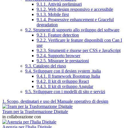
9.1.1. Attività preliminari
9.1.2. Web design responsivo e accessibile
9.1.3. Mobile first
9.1.4. Progressive enhancement e Graceful
degradation
9.2. Strumenti di supporto allo sviluppo del software
9.2.1. Feature detection
9.2.2. Verificare le feature disponibili con Can I
use
9.2.3. Strumenti e risorse per CSS e JavaScript
9.2.4. Supporto browser
9.2.5. Misurare le prestazioni
9.3. Catalogo del riuso
9.4. Sviluppare con il design system .italia
9.4.1. Il framework Bootstrap Italia
9.4.2. Il kit di sviluppo React
9.4.3. Il kit di sviluppo Angular
9.5. Sviluppare con i modelli di sito e servizi
1. Scopo, destinatari e uso del Manuale operativo di design
Team per la Trasformazione Digitale
in collaborazione con
Agenzia per l'Italia Digitale