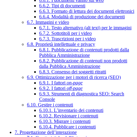
6.6.1. I documenti vanno sul web
6.6.2. Tipi di documenti
6.6.3. Formato di lettura dei documenti elettronici
6.6.4. Modalità di produzione dei documenti
6.7. Immagini e video
6.7.1. Testo alternativo (alt text) per le immagini
6.7.2. Sottotitoli per i video
6.7.3. Trascrizioni per i video
6.8. Proprietà intellettuale e privacy
6.8.1. Pubblicazione di contenuti prodotti dalla
Pubblica Amministrazione
6.8.2. Pubblicazione di contenuti non prodotti
dalla Pubblica Amministrazione
6.8.3. Consenso dei soggetti ritratti
6.9. Ottimizzazione per i motori di ricerca (SEO)
6.9.1. I fattori
on-page
6.9.2. I fattori
off-page
6.9.3. Strumenti di diagnostica SEO: Search
Console
6.10. Gestire i contenuti
6.10.1. L’inventario dei contenuti
6.10.2. Revisionare i contenuti
6.10.3. Migrare i contenuti
6.10.4. Pubblicare i contenuti
7. Progettazione dell’interazione