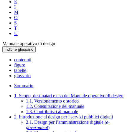
E
I
M
O
S
T
U
Manuale operativo di design
indici e glossario
contenuti
figure
tabelle
glossario
Sommario
1. Scopo, destinatari e uso del Manuale operativo di design
1.1. Versionamento e storico
1.2. Consultazione del manuale
1.3. Contribuisci al manuale
2. Introduzione al design per i servizi pubblici digitali
2.1. Design per l’amministrazione digitale (
e-
government
)