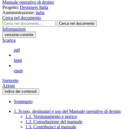
Manuale operativo di design
Progetto:
Designers Italia
Amministrazione:
italia
Cerca nel documento
Cerca nel documento
Informazioni
versione-corrente
Scarica
pdf
html
epub
Sorgente
Azioni
indice dei contenuti
Sommario
1. Scopo, destinatari e uso del Manuale operativo di design
1.1. Versionamento e storico
1.2. Consultazione del manuale
1.3. Contribuisci al manuale