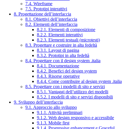
7.4. Wireframe
7.5. Prototipi interattivi
8. Progettazione dell’interfaccia
8.1. Obiettivi dell’interfaccia
8.2. Elementi dell’interfaccia
8.2.1. Elementi di composizione
8.2.2. Elementi interattivi
8.2.3. Elementi testuali (microtesti)
8.3. Progettare e costruire in alta fedeltà
8.3.1. Layout di pagina
8.3.2. Prototipi in alta fedeltà
8.4. Progettare con il design system .italia
8.4.1. Documentazione
8.4.2. Benefici del design system
8.4.3. Risorse operative
8.4.4. Come contribuire al design system .italia
8.5. Progettare con i modelli di sito e servizi
8.5.1. Vantaggi dell’utilizzo dei modelli
8.5.2. I modelli di sito e servizi disponibili
9. Sviluppo dell’interfaccia
9.1. Approccio allo sviluppo
9.1.1. Attività preliminari
9.1.2. Web design responsivo e accessibile
9.1.3. Mobile first
9.1.4. Progressive enhancement e Graceful