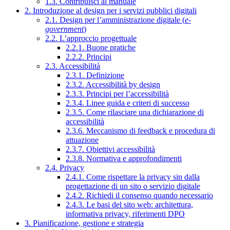
1.3. Contribuisci al manuale
2. Introduzione al design per i servizi pubblici digitali
2.1. Design per l’amministrazione digitale (
e-
government
)
2.2. L’approccio progettuale
2.2.1. Buone pratiche
2.2.2. Principi
2.3. Accessibilità
2.3.1. Definizione
2.3.2. Accessibilità by design
2.3.3. Principi per l’accessibilità
2.3.4. Linee guida e criteri di successo
2.3.5. Come rilasciare una dichiarazione di
accessibilità
2.3.6. Meccanismo di feedback e procedura di
attuazione
2.3.7. Obiettivi accessibilità
2.3.8. Normativa e approfondimenti
2.4. Privacy
2.4.1. Come rispettare la privacy sin dalla
progettazione di un sito o servizio digitale
2.4.2. Richiedi il consenso quando necessario
2.4.3. Le basi del sito web: architettura,
informativa privacy, riferimenti DPO
3. Pianificazione, gestione e strategia