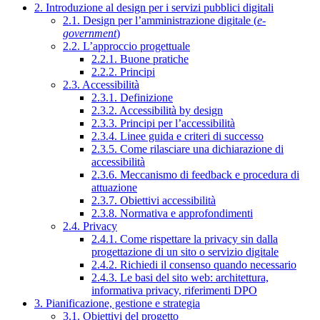
2. Introduzione al design per i servizi pubblici digitali
2.1. Design per l’amministrazione digitale (
e-
government
)
2.2. L’approccio progettuale
2.2.1. Buone pratiche
2.2.2. Principi
2.3. Accessibilità
2.3.1. Definizione
2.3.2. Accessibilità by design
2.3.3. Principi per l’accessibilità
2.3.4. Linee guida e criteri di successo
2.3.5. Come rilasciare una dichiarazione di
accessibilità
2.3.6. Meccanismo di feedback e procedura di
attuazione
2.3.7. Obiettivi accessibilità
2.3.8. Normativa e approfondimenti
2.4. Privacy
2.4.1. Come rispettare la privacy sin dalla
progettazione di un sito o servizio digitale
2.4.2. Richiedi il consenso quando necessario
2.4.3. Le basi del sito web: architettura,
informativa privacy, riferimenti DPO
3. Pianificazione, gestione e strategia
3.1. Obiettivi del progetto