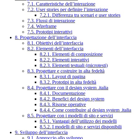
7.1. Caratteristiche dell’interazione
7.2. User stories per definire l’interazione
7.2.1. Differenza tra scenari e user stories
7.3. Flussi di interazione
7.4. Wireframe
7.5. Prototipi interattivi
8. Progettazione dell’interfaccia
8.1. Obiettivi dell’interfaccia
8.2. Elementi dell’interfaccia
8.2.1. Elementi di composizione
8.2.2. Elementi interattivi
8.2.3. Elementi testuali (microtesti)
8.3. Progettare e costruire in alta fedeltà
8.3.1. Layout di pagina
8.3.2. Prototipi in alta fedeltà
8.4. Progettare con il design system .italia
8.4.1. Documentazione
8.4.2. Benefici del design system
8.4.3. Risorse operative
8.4.4. Come contribuire al design system .italia
8.5. Progettare con i modelli di sito e servizi
8.5.1. Vantaggi dell’utilizzo dei modelli
8.5.2. I modelli di sito e servizi disponibili
9. Sviluppo dell’interfaccia
9.1. Approccio allo sviluppo