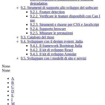
degradation
9.2. Strumenti di supporto allo sviluppo del software
9.2.1. Feature detection
9.2.2. Verificare le feature disponibili con Can I
use
9.2.3. Strumenti e risorse per CSS e JavaScript
9.2.4. Supporto browser
9.2.5. Misurare le prestazioni
9.3. Catalogo del riuso
9.4. Sviluppare con il design system .italia
9.4.1. Il framework Bootstrap Italia
9.4.2. Il kit di sviluppo React
9.4.3. Il kit di sviluppo Angular
9.5. Sviluppare con i modelli di sito e servizi
None
None
A
B
C
D
E
I
M