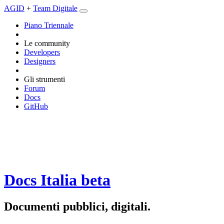
AGID
+
Team Digitale
Piano Triennale
Le community
Developers
Designers
Gli strumenti
Forum
Docs
GitHub
Docs Italia
beta
Documenti pubblici, digitali.