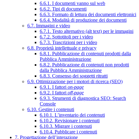
6.6.1. I documenti vanno sul web
6.6.2. Tipi di documenti
6.6.3. Formato di lettura dei documenti elettronici
6.6.4. Modalità di produzione dei documenti
6.7. Immagini e video
6.7.1. Testo alternativo (alt text) per le immagini
6.7.2. Sottotitoli per i video
6.7.3. Trascrizioni per i video
6.8. Proprietà intellettuale e privacy
6.8.1. Pubblicazione di contenuti prodotti dalla
Pubblica Amministrazione
6.8.2. Pubblicazione di contenuti non prodotti
dalla Pubblica Amministrazione
6.8.3. Consenso dei soggetti ritratti
6.9. Ottimizzazione per i motori di ricerca (SEO)
6.9.1. I fattori
on-page
6.9.2. I fattori
off-page
6.9.3. Strumenti di diagnostica SEO: Search
Console
6.10. Gestire i contenuti
6.10.1. L’inventario dei contenuti
6.10.2. Revisionare i contenuti
6.10.3. Migrare i contenuti
6.10.4. Pubblicare i contenuti
7. Progettazione dell’interazione