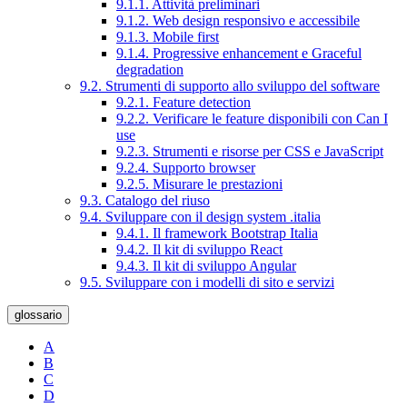
9.1.1. Attività preliminari
9.1.2. Web design responsivo e accessibile
9.1.3. Mobile first
9.1.4. Progressive enhancement e Graceful
degradation
9.2. Strumenti di supporto allo sviluppo del software
9.2.1. Feature detection
9.2.2. Verificare le feature disponibili con Can I
use
9.2.3. Strumenti e risorse per CSS e JavaScript
9.2.4. Supporto browser
9.2.5. Misurare le prestazioni
9.3. Catalogo del riuso
9.4. Sviluppare con il design system .italia
9.4.1. Il framework Bootstrap Italia
9.4.2. Il kit di sviluppo React
9.4.3. Il kit di sviluppo Angular
9.5. Sviluppare con i modelli di sito e servizi
glossario
A
B
C
D