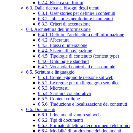
6.2.4. Ricerca sui forum
6.3. Dalla ricerca ai bisogni degli utenti
6.3.1. User stories per definire i contenuti
6.3.2. Job stories per definire i contenuti
6.3.3. Criteri di accettazione
6.4. Architettura dell’informazione
6.4.1. Definire l’architettura dell’informazione
6.4.2. Alberatura
6.4.3. Flussi di interazione
6.4.4. Sistemi di navigazione
6.4.5. Tipologie di contenuto (content type)
6.4.6. Ontologie e standard
6.4.7. Vocabolari controllati e tassonomie
6.5. Scrittura e linguaggio
6.5.1. Come leggono le persone sul web
6.5.2. Le regole per un linguaggio semplice
6.5.3. Microtesti
6.5.4. Scrittura collaborativa
6.5.5. Content critique
6.5.6. Traduzione e localizzazione dei contenuti
6.6. Documenti
6.6.1. I documenti vanno sul web
6.6.2. Tipi di documenti
6.6.3. Formato di lettura dei documenti elettronici
6.6.4. Modalità di produzione dei documenti