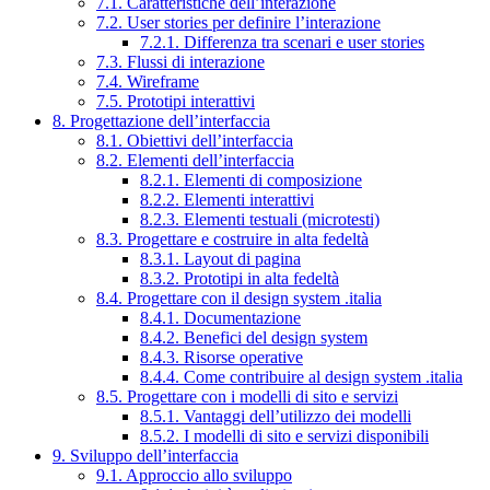
7.1. Caratteristiche dell’interazione
7.2. User stories per definire l’interazione
7.2.1. Differenza tra scenari e user stories
7.3. Flussi di interazione
7.4. Wireframe
7.5. Prototipi interattivi
8. Progettazione dell’interfaccia
8.1. Obiettivi dell’interfaccia
8.2. Elementi dell’interfaccia
8.2.1. Elementi di composizione
8.2.2. Elementi interattivi
8.2.3. Elementi testuali (microtesti)
8.3. Progettare e costruire in alta fedeltà
8.3.1. Layout di pagina
8.3.2. Prototipi in alta fedeltà
8.4. Progettare con il design system .italia
8.4.1. Documentazione
8.4.2. Benefici del design system
8.4.3. Risorse operative
8.4.4. Come contribuire al design system .italia
8.5. Progettare con i modelli di sito e servizi
8.5.1. Vantaggi dell’utilizzo dei modelli
8.5.2. I modelli di sito e servizi disponibili
9. Sviluppo dell’interfaccia
9.1. Approccio allo sviluppo