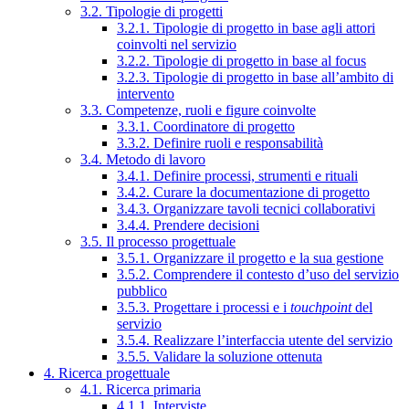
3.2. Tipologie di progetti
3.2.1. Tipologie di progetto in base agli attori
coinvolti nel servizio
3.2.2. Tipologie di progetto in base al focus
3.2.3. Tipologie di progetto in base all’ambito di
intervento
3.3. Competenze, ruoli e figure coinvolte
3.3.1. Coordinatore di progetto
3.3.2. Definire ruoli e responsabilità
3.4. Metodo di lavoro
3.4.1. Definire processi, strumenti e rituali
3.4.2. Curare la documentazione di progetto
3.4.3. Organizzare tavoli tecnici collaborativi
3.4.4. Prendere decisioni
3.5. Il processo progettuale
3.5.1. Organizzare il progetto e la sua gestione
3.5.2. Comprendere il contesto d’uso del servizio
pubblico
3.5.3. Progettare i processi e i
touchpoint
del
servizio
3.5.4. Realizzare l’interfaccia utente del servizio
3.5.5. Validare la soluzione ottenuta
4. Ricerca progettuale
4.1. Ricerca primaria
4.1.1. Interviste