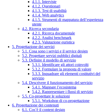
4.1.1. Interviste
4.1.2. Questionari
4.1.3. Test di usabilità
4.1.4. Web analytics
4.1.5. Strumenti di mappatura dell’esperienza
utente
4.2. Ricerca secondaria
4.2.1. Ricerca documentale
4.2.2. Analisi benchmark
4.2.3. Valutazione euristica
5. Progettazione dei servizi
5.1. Cosa sono i servizi e il service design
5.2. Progettare servizi pubblici digitali
5.3. Definire il modello di servizio
5.3.1. Identificare gli attori coinvolti
5.3.2. Formulare la proposta di valore
5.3.3. Inquadrare gli elementi costitutivi del
servizio
5.4. Descrivere il funzionamento del servizio
5.4.1. Mappare l’ecosistema
5.4.2. Rappresentare i flussi di servizio
5.5. Co-progettare le soluzioni
5.5.1. Workshop di co-progettazione
6. Progettazione dei contenuti
6.1. Cos’è il content design