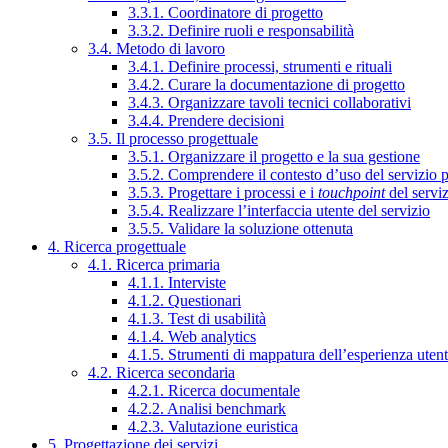
3.3.1. Coordinatore di progetto
3.3.2. Definire ruoli e responsabilità
3.4. Metodo di lavoro
3.4.1. Definire processi, strumenti e rituali
3.4.2. Curare la documentazione di progetto
3.4.3. Organizzare tavoli tecnici collaborativi
3.4.4. Prendere decisioni
3.5. Il processo progettuale
3.5.1. Organizzare il progetto e la sua gestione
3.5.2. Comprendere il contesto d’uso del servizio 
3.5.3. Progettare i processi e i
touchpoint
del servi
3.5.4. Realizzare l’interfaccia utente del servizio
3.5.5. Validare la soluzione ottenuta
4. Ricerca progettuale
4.1. Ricerca primaria
4.1.1. Interviste
4.1.2. Questionari
4.1.3. Test di usabilità
4.1.4. Web analytics
4.1.5. Strumenti di mappatura dell’esperienza uten
4.2. Ricerca secondaria
4.2.1. Ricerca documentale
4.2.2. Analisi benchmark
4.2.3. Valutazione euristica
5. Progettazione dei servizi