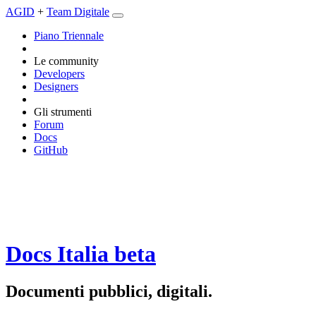
AGID
+
Team Digitale
Piano Triennale
Le community
Developers
Designers
Gli strumenti
Forum
Docs
GitHub
Docs Italia
beta
Documenti pubblici, digitali.