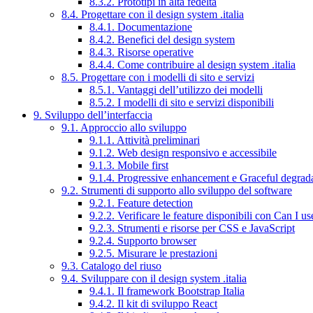
8.3.2. Prototipi in alta fedeltà
8.4. Progettare con il design system .italia
8.4.1. Documentazione
8.4.2. Benefici del design system
8.4.3. Risorse operative
8.4.4. Come contribuire al design system .italia
8.5. Progettare con i modelli di sito e servizi
8.5.1. Vantaggi dell’utilizzo dei modelli
8.5.2. I modelli di sito e servizi disponibili
9. Sviluppo dell’interfaccia
9.1. Approccio allo sviluppo
9.1.1. Attività preliminari
9.1.2. Web design responsivo e accessibile
9.1.3. Mobile first
9.1.4. Progressive enhancement e Graceful degrad
9.2. Strumenti di supporto allo sviluppo del software
9.2.1. Feature detection
9.2.2. Verificare le feature disponibili con Can I us
9.2.3. Strumenti e risorse per CSS e JavaScript
9.2.4. Supporto browser
9.2.5. Misurare le prestazioni
9.3. Catalogo del riuso
9.4. Sviluppare con il design system .italia
9.4.1. Il framework Bootstrap Italia
9.4.2. Il kit di sviluppo React