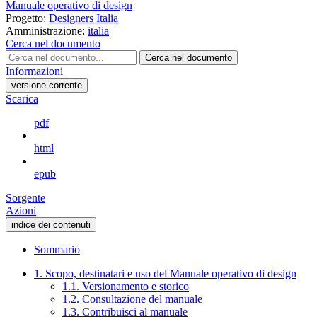
Manuale operativo di design
Progetto:
Designers Italia
Amministrazione:
italia
Cerca nel documento
Cerca nel documento
Informazioni
versione-corrente
Scarica
pdf
html
epub
Sorgente
Azioni
indice dei contenuti
Sommario
1. Scopo, destinatari e uso del Manuale operativo di design
1.1. Versionamento e storico
1.2. Consultazione del manuale
1.3. Contribuisci al manuale