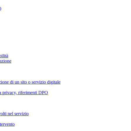
)
ilità
azione
ione di un sito o servizio digitale
va privacy, riferimenti DPO
olti nel servizio
ntervento