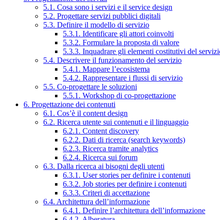
5.1. Cosa sono i servizi e il service design
5.2. Progettare servizi pubblici digitali
5.3. Definire il modello di servizio
5.3.1. Identificare gli attori coinvolti
5.3.2. Formulare la proposta di valore
5.3.3. Inquadrare gli elementi costitutivi del serviz
5.4. Descrivere il funzionamento del servizio
5.4.1. Mappare l’ecosistema
5.4.2. Rappresentare i flussi di servizio
5.5. Co-progettare le soluzioni
5.5.1. Workshop di co-progettazione
6. Progettazione dei contenuti
6.1. Cos’è il content design
6.2. Ricerca utente sui contenuti e il linguaggio
6.2.1. Content discovery
6.2.2. Dati di ricerca (search keywords)
6.2.3. Ricerca tramite analytics
6.2.4. Ricerca sui forum
6.3. Dalla ricerca ai bisogni degli utenti
6.3.1. User stories per definire i contenuti
6.3.2. Job stories per definire i contenuti
6.3.3. Criteri di accettazione
6.4. Architettura dell’informazione
6.4.1. Definire l’architettura dell’informazione
6.4.2. Alberatura