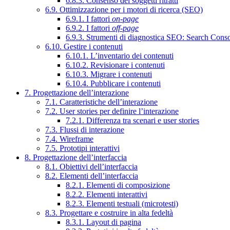
6.8.3. Consenso dei soggetti ritratti
6.9. Ottimizzazione per i motori di ricerca (SEO)
6.9.1. I fattori
on-page
6.9.2. I fattori
off-page
6.9.3. Strumenti di diagnostica SEO: Search Cons
6.10. Gestire i contenuti
6.10.1. L’inventario dei contenuti
6.10.2. Revisionare i contenuti
6.10.3. Migrare i contenuti
6.10.4. Pubblicare i contenuti
7. Progettazione dell’interazione
7.1. Caratteristiche dell’interazione
7.2. User stories per definire l’interazione
7.2.1. Differenza tra scenari e user stories
7.3. Flussi di interazione
7.4. Wireframe
7.5. Prototipi interattivi
8. Progettazione dell’interfaccia
8.1. Obiettivi dell’interfaccia
8.2. Elementi dell’interfaccia
8.2.1. Elementi di composizione
8.2.2. Elementi interattivi
8.2.3. Elementi testuali (microtesti)
8.3. Progettare e costruire in alta fedeltà
8.3.1. Layout di pagina