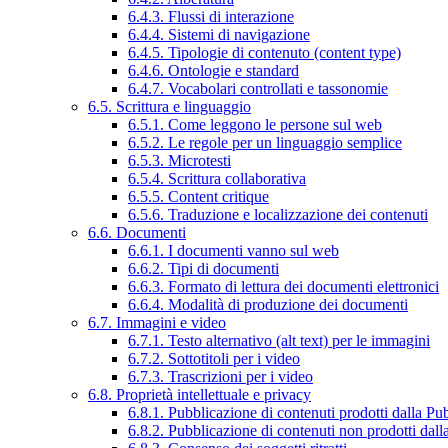
6.4.3. Flussi di interazione
6.4.4. Sistemi di navigazione
6.4.5. Tipologie di contenuto (content type)
6.4.6. Ontologie e standard
6.4.7. Vocabolari controllati e tassonomie
6.5. Scrittura e linguaggio
6.5.1. Come leggono le persone sul web
6.5.2. Le regole per un linguaggio semplice
6.5.3. Microtesti
6.5.4. Scrittura collaborativa
6.5.5. Content critique
6.5.6. Traduzione e localizzazione dei contenuti
6.6. Documenti
6.6.1. I documenti vanno sul web
6.6.2. Tipi di documenti
6.6.3. Formato di lettura dei documenti elettronici
6.6.4. Modalità di produzione dei documenti
6.7. Immagini e video
6.7.1. Testo alternativo (alt text) per le immagini
6.7.2. Sottotitoli per i video
6.7.3. Trascrizioni per i video
6.8. Proprietà intellettuale e privacy
6.8.1. Pubblicazione di contenuti prodotti dalla P
6.8.2. Pubblicazione di contenuti non prodotti dal