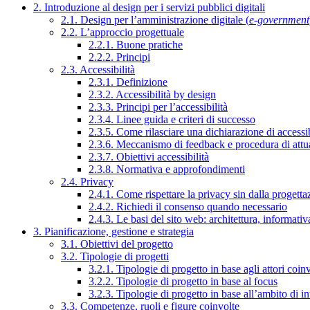
2. Introduzione al design per i servizi pubblici digitali
2.1. Design per l’amministrazione digitale (
e-government
2.2. L’approccio progettuale
2.2.1. Buone pratiche
2.2.2. Principi
2.3. Accessibilità
2.3.1. Definizione
2.3.2. Accessibilità by design
2.3.3. Principi per l’accessibilità
2.3.4. Linee guida e criteri di successo
2.3.5. Come rilasciare una dichiarazione di accessib
2.3.6. Meccanismo di feedback e procedura di attu
2.3.7. Obiettivi accessibilità
2.3.8. Normativa e approfondimenti
2.4. Privacy
2.4.1. Come rispettare la privacy sin dalla progettaz
2.4.2. Richiedi il consenso quando necessario
2.4.3. Le basi del sito web: architettura, informati
3. Pianificazione, gestione e strategia
3.1. Obiettivi del progetto
3.2. Tipologie di progetti
3.2.1. Tipologie di progetto in base agli attori coinv
3.2.2. Tipologie di progetto in base al focus
3.2.3. Tipologie di progetto in base all’ambito di i
3.3. Competenze, ruoli e figure coinvolte