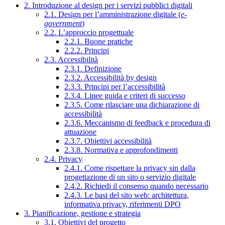
2. Introduzione al design per i servizi pubblici digitali
2.1. Design per l’amministrazione digitale (
e-
government
)
2.2. L’approccio progettuale
2.2.1. Buone pratiche
2.2.2. Principi
2.3. Accessibilità
2.3.1. Definizione
2.3.2. Accessibilità by design
2.3.3. Principi per l’accessibilità
2.3.4. Linee guida e criteri di successo
2.3.5. Come rilasciare una dichiarazione di
accessibilità
2.3.6. Meccanismo di feedback e procedura di
attuazione
2.3.7. Obiettivi accessibilità
2.3.8. Normativa e approfondimenti
2.4. Privacy
2.4.1. Come rispettare la privacy sin dalla
progettazione di un sito o servizio digitale
2.4.2. Richiedi il consenso quando necessario
2.4.3. Le basi del sito web: architettura,
informativa privacy, riferimenti DPO
3. Pianificazione, gestione e strategia
3.1. Obiettivi del progetto