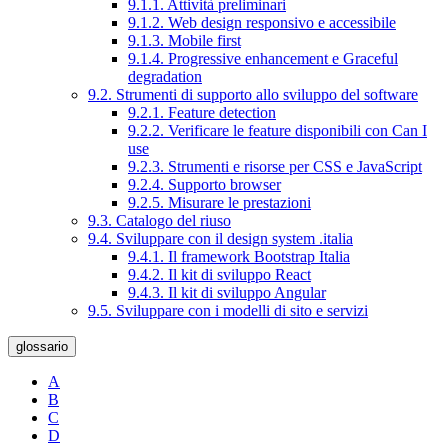
9.1.1. Attività preliminari
9.1.2. Web design responsivo e accessibile
9.1.3. Mobile first
9.1.4. Progressive enhancement e Graceful
degradation
9.2. Strumenti di supporto allo sviluppo del software
9.2.1. Feature detection
9.2.2. Verificare le feature disponibili con Can I
use
9.2.3. Strumenti e risorse per CSS e JavaScript
9.2.4. Supporto browser
9.2.5. Misurare le prestazioni
9.3. Catalogo del riuso
9.4. Sviluppare con il design system .italia
9.4.1. Il framework Bootstrap Italia
9.4.2. Il kit di sviluppo React
9.4.3. Il kit di sviluppo Angular
9.5. Sviluppare con i modelli di sito e servizi
glossario
A
B
C
D