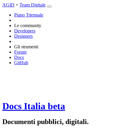
AGID
+
Team Digitale
Piano Triennale
Le community
Developers
Designers
Gli strumenti
Forum
Docs
GitHub
Docs Italia
beta
Documenti pubblici, digitali.