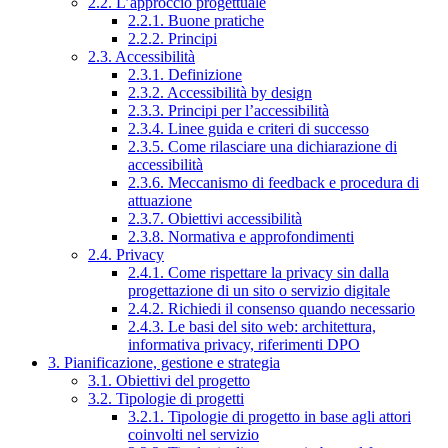
2.2. L’approccio progettuale
2.2.1. Buone pratiche
2.2.2. Principi
2.3. Accessibilità
2.3.1. Definizione
2.3.2. Accessibilità by design
2.3.3. Principi per l’accessibilità
2.3.4. Linee guida e criteri di successo
2.3.5. Come rilasciare una dichiarazione di
accessibilità
2.3.6. Meccanismo di feedback e procedura di
attuazione
2.3.7. Obiettivi accessibilità
2.3.8. Normativa e approfondimenti
2.4. Privacy
2.4.1. Come rispettare la privacy sin dalla
progettazione di un sito o servizio digitale
2.4.2. Richiedi il consenso quando necessario
2.4.3. Le basi del sito web: architettura,
informativa privacy, riferimenti DPO
3. Pianificazione, gestione e strategia
3.1. Obiettivi del progetto
3.2. Tipologie di progetti
3.2.1. Tipologie di progetto in base agli attori
coinvolti nel servizio