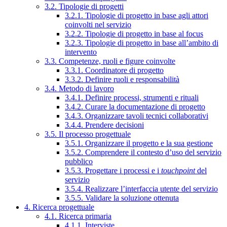
3.2. Tipologie di progetti
3.2.1. Tipologie di progetto in base agli attori
coinvolti nel servizio
3.2.2. Tipologie di progetto in base al focus
3.2.3. Tipologie di progetto in base all’ambito di
intervento
3.3. Competenze, ruoli e figure coinvolte
3.3.1. Coordinatore di progetto
3.3.2. Definire ruoli e responsabilità
3.4. Metodo di lavoro
3.4.1. Definire processi, strumenti e rituali
3.4.2. Curare la documentazione di progetto
3.4.3. Organizzare tavoli tecnici collaborativi
3.4.4. Prendere decisioni
3.5. Il processo progettuale
3.5.1. Organizzare il progetto e la sua gestione
3.5.2. Comprendere il contesto d’uso del servizio
pubblico
3.5.3. Progettare i processi e i
touchpoint
del
servizio
3.5.4. Realizzare l’interfaccia utente del servizio
3.5.5. Validare la soluzione ottenuta
4. Ricerca progettuale
4.1. Ricerca primaria
4.1.1. Interviste