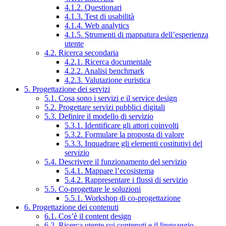
4.1.2. Questionari
4.1.3. Test di usabilità
4.1.4. Web analytics
4.1.5. Strumenti di mappatura dell’esperienza
utente
4.2. Ricerca secondaria
4.2.1. Ricerca documentale
4.2.2. Analisi benchmark
4.2.3. Valutazione euristica
5. Progettazione dei servizi
5.1. Cosa sono i servizi e il service design
5.2. Progettare servizi pubblici digitali
5.3. Definire il modello di servizio
5.3.1. Identificare gli attori coinvolti
5.3.2. Formulare la proposta di valore
5.3.3. Inquadrare gli elementi costitutivi del
servizio
5.4. Descrivere il funzionamento del servizio
5.4.1. Mappare l’ecosistema
5.4.2. Rappresentare i flussi di servizio
5.5. Co-progettare le soluzioni
5.5.1. Workshop di co-progettazione
6. Progettazione dei contenuti
6.1. Cos’è il content design
6.2. Ricerca utente sui contenuti e il linguaggio