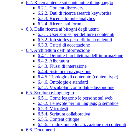
6.2. Ricerca utente sui contenuti e il linguaggio
6.2.1. Content discovery
6.2.2. Dati di ricerca (search keywords)
6.2.3. Ricerca tramite analytics
6.2.4. Ricerca sui forum
6.3. Dalla ricerca ai bisogni degli utenti
6.3.1. User stories per definire i contenuti
6.3.2. Job stories per definire i contenuti
6.3.3. Criteri di accettazione
6.4. Architettura dell’informazione
6.4.1. Definire l’architettura dell’informazione
6.4.2. Alberatura
6.4.3. Flussi di interazione
6.4.4. Sistemi di navigazione
6.4.5. Tipologie di contenuto (content type)
6.4.6. Ontologie e standard
6.4.7. Vocabolari controllati e tassonomie
6.5. Scrittura e linguaggio
6.5.1. Come leggono le persone sul web
6.5.2. Le regole per un linguaggio semplice
6.5.3. Microtesti
6.5.4. Scrittura collaborativa
6.5.5. Content critique
6.5.6. Traduzione e localizzazione dei contenuti
6.6. Documenti