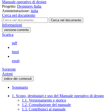
Manuale operativo di design
Progetto:
Designers Italia
Amministrazione:
italia
Cerca nel documento
Cerca nel documento
Informazioni
versione-corrente
Scarica
pdf
html
epub
Sorgente
Azioni
indice dei contenuti
Sommario
1. Scopo, destinatari e uso del Manuale operativo di design
1.1. Versionamento e storico
1.2. Consultazione del manuale
1.3. Contribuisci al manuale