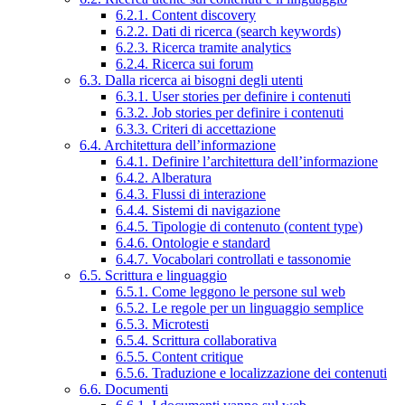
6.2.1. Content discovery
6.2.2. Dati di ricerca (search keywords)
6.2.3. Ricerca tramite analytics
6.2.4. Ricerca sui forum
6.3. Dalla ricerca ai bisogni degli utenti
6.3.1. User stories per definire i contenuti
6.3.2. Job stories per definire i contenuti
6.3.3. Criteri di accettazione
6.4. Architettura dell’informazione
6.4.1. Definire l’architettura dell’informazione
6.4.2. Alberatura
6.4.3. Flussi di interazione
6.4.4. Sistemi di navigazione
6.4.5. Tipologie di contenuto (content type)
6.4.6. Ontologie e standard
6.4.7. Vocabolari controllati e tassonomie
6.5. Scrittura e linguaggio
6.5.1. Come leggono le persone sul web
6.5.2. Le regole per un linguaggio semplice
6.5.3. Microtesti
6.5.4. Scrittura collaborativa
6.5.5. Content critique
6.5.6. Traduzione e localizzazione dei contenuti
6.6. Documenti