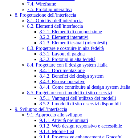
7.4. Wireframe
7.5. Prototipi interattivi
8. Progettazione dell’interfaccia
8.1. Obiettivi dell’interfaccia
8.2. Elementi dell’interfaccia
8.2.1. Elementi di composizione
8.2.2. Elementi interattivi
8.2.3. Elementi testuali (microtesti)
8.3. Progettare e costruire in alta fedeltà
8.3.1. Layout di pagina
8.3.2. Prototipi in alta fedeltà
8.4. Progettare con il design system .italia
8.4.1. Documentazione
8.4.2. Benefici del design system
8.4.3. Risorse operative
8.4.4. Come contribuire al design system .italia
8.5. Progettare con i modelli di sito e servizi
8.5.1. Vantaggi dell’utilizzo dei modelli
8.5.2. I modelli di sito e servizi disponibili
9. Sviluppo dell’interfaccia
9.1. Approccio allo sviluppo
9.1.1. Attività preliminari
9.1.2. Web design responsivo e accessibile
9.1.3. Mobile first
9.1.4. Progressive enhancement e Graceful