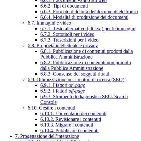
6.6.1. I documenti vanno sul web
6.6.2. Tipi di documenti
6.6.3. Formato di lettura dei documenti elettronici
6.6.4. Modalità di produzione dei documenti
6.7. Immagini e video
6.7.1. Testo alternativo (alt text) per le immagini
6.7.2. Sottotitoli per i video
6.7.3. Trascrizioni per i video
6.8. Proprietà intellettuale e privacy
6.8.1. Pubblicazione di contenuti prodotti dalla
Pubblica Amministrazione
6.8.2. Pubblicazione di contenuti non prodotti
dalla Pubblica Amministrazione
6.8.3. Consenso dei soggetti ritratti
6.9. Ottimizzazione per i motori di ricerca (SEO)
6.9.1. I fattori
on-page
6.9.2. I fattori
off-page
6.9.3. Strumenti di diagnostica SEO: Search
Console
6.10. Gestire i contenuti
6.10.1. L’inventario dei contenuti
6.10.2. Revisionare i contenuti
6.10.3. Migrare i contenuti
6.10.4. Pubblicare i contenuti
7. Progettazione dell’interazione