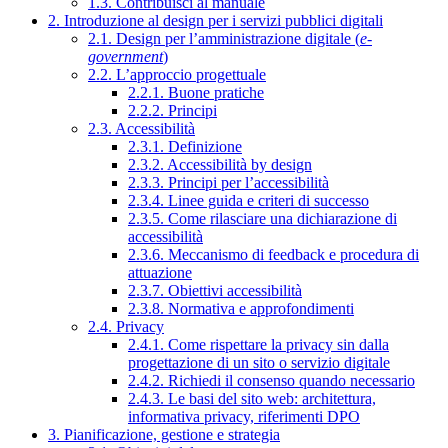
1.3. Contribuisci al manuale
2. Introduzione al design per i servizi pubblici digitali
2.1. Design per l’amministrazione digitale (
e-
government
)
2.2. L’approccio progettuale
2.2.1. Buone pratiche
2.2.2. Principi
2.3. Accessibilità
2.3.1. Definizione
2.3.2. Accessibilità by design
2.3.3. Principi per l’accessibilità
2.3.4. Linee guida e criteri di successo
2.3.5. Come rilasciare una dichiarazione di
accessibilità
2.3.6. Meccanismo di feedback e procedura di
attuazione
2.3.7. Obiettivi accessibilità
2.3.8. Normativa e approfondimenti
2.4. Privacy
2.4.1. Come rispettare la privacy sin dalla
progettazione di un sito o servizio digitale
2.4.2. Richiedi il consenso quando necessario
2.4.3. Le basi del sito web: architettura,
informativa privacy, riferimenti DPO
3. Pianificazione, gestione e strategia