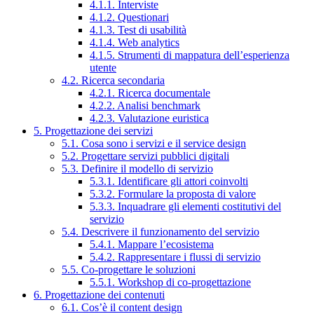
4.1.1. Interviste
4.1.2. Questionari
4.1.3. Test di usabilità
4.1.4. Web analytics
4.1.5. Strumenti di mappatura dell’esperienza
utente
4.2. Ricerca secondaria
4.2.1. Ricerca documentale
4.2.2. Analisi benchmark
4.2.3. Valutazione euristica
5. Progettazione dei servizi
5.1. Cosa sono i servizi e il service design
5.2. Progettare servizi pubblici digitali
5.3. Definire il modello di servizio
5.3.1. Identificare gli attori coinvolti
5.3.2. Formulare la proposta di valore
5.3.3. Inquadrare gli elementi costitutivi del
servizio
5.4. Descrivere il funzionamento del servizio
5.4.1. Mappare l’ecosistema
5.4.2. Rappresentare i flussi di servizio
5.5. Co-progettare le soluzioni
5.5.1. Workshop di co-progettazione
6. Progettazione dei contenuti
6.1. Cos’è il content design