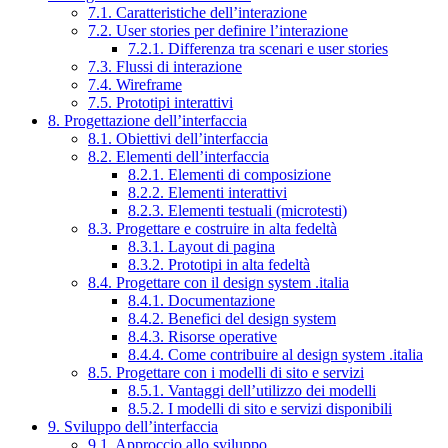
7.1. Caratteristiche dell’interazione
7.2. User stories per definire l’interazione
7.2.1. Differenza tra scenari e user stories
7.3. Flussi di interazione
7.4. Wireframe
7.5. Prototipi interattivi
8. Progettazione dell’interfaccia
8.1. Obiettivi dell’interfaccia
8.2. Elementi dell’interfaccia
8.2.1. Elementi di composizione
8.2.2. Elementi interattivi
8.2.3. Elementi testuali (microtesti)
8.3. Progettare e costruire in alta fedeltà
8.3.1. Layout di pagina
8.3.2. Prototipi in alta fedeltà
8.4. Progettare con il design system .italia
8.4.1. Documentazione
8.4.2. Benefici del design system
8.4.3. Risorse operative
8.4.4. Come contribuire al design system .italia
8.5. Progettare con i modelli di sito e servizi
8.5.1. Vantaggi dell’utilizzo dei modelli
8.5.2. I modelli di sito e servizi disponibili
9. Sviluppo dell’interfaccia
9.1. Approccio allo sviluppo