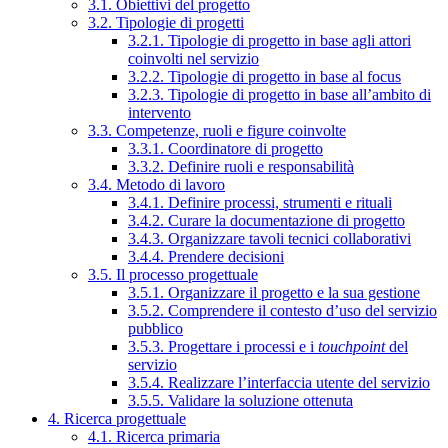
3.1. Obiettivi del progetto
3.2. Tipologie di progetti
3.2.1. Tipologie di progetto in base agli attori
coinvolti nel servizio
3.2.2. Tipologie di progetto in base al focus
3.2.3. Tipologie di progetto in base all’ambito di
intervento
3.3. Competenze, ruoli e figure coinvolte
3.3.1. Coordinatore di progetto
3.3.2. Definire ruoli e responsabilità
3.4. Metodo di lavoro
3.4.1. Definire processi, strumenti e rituali
3.4.2. Curare la documentazione di progetto
3.4.3. Organizzare tavoli tecnici collaborativi
3.4.4. Prendere decisioni
3.5. Il processo progettuale
3.5.1. Organizzare il progetto e la sua gestione
3.5.2. Comprendere il contesto d’uso del servizio
pubblico
3.5.3. Progettare i processi e i
touchpoint
del
servizio
3.5.4. Realizzare l’interfaccia utente del servizio
3.5.5. Validare la soluzione ottenuta
4. Ricerca progettuale
4.1. Ricerca primaria