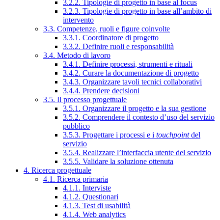
3.2.2. Tipologie di progetto in base al focus
3.2.3. Tipologie di progetto in base all’ambito di
intervento
3.3. Competenze, ruoli e figure coinvolte
3.3.1. Coordinatore di progetto
3.3.2. Definire ruoli e responsabilità
3.4. Metodo di lavoro
3.4.1. Definire processi, strumenti e rituali
3.4.2. Curare la documentazione di progetto
3.4.3. Organizzare tavoli tecnici collaborativi
3.4.4. Prendere decisioni
3.5. Il processo progettuale
3.5.1. Organizzare il progetto e la sua gestione
3.5.2. Comprendere il contesto d’uso del servizio
pubblico
3.5.3. Progettare i processi e i
touchpoint
del
servizio
3.5.4. Realizzare l’interfaccia utente del servizio
3.5.5. Validare la soluzione ottenuta
4. Ricerca progettuale
4.1. Ricerca primaria
4.1.1. Interviste
4.1.2. Questionari
4.1.3. Test di usabilità
4.1.4. Web analytics