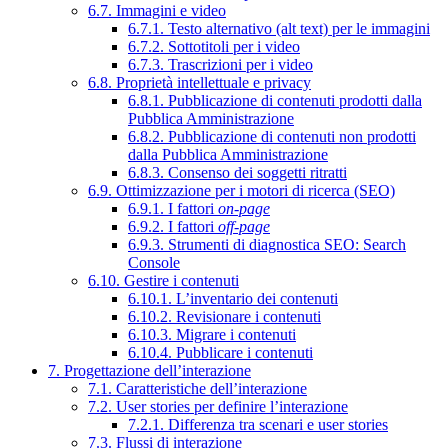
6.7. Immagini e video
6.7.1. Testo alternativo (alt text) per le immagini
6.7.2. Sottotitoli per i video
6.7.3. Trascrizioni per i video
6.8. Proprietà intellettuale e privacy
6.8.1. Pubblicazione di contenuti prodotti dalla
Pubblica Amministrazione
6.8.2. Pubblicazione di contenuti non prodotti
dalla Pubblica Amministrazione
6.8.3. Consenso dei soggetti ritratti
6.9. Ottimizzazione per i motori di ricerca (SEO)
6.9.1. I fattori
on-page
6.9.2. I fattori
off-page
6.9.3. Strumenti di diagnostica SEO: Search
Console
6.10. Gestire i contenuti
6.10.1. L’inventario dei contenuti
6.10.2. Revisionare i contenuti
6.10.3. Migrare i contenuti
6.10.4. Pubblicare i contenuti
7. Progettazione dell’interazione
7.1. Caratteristiche dell’interazione
7.2. User stories per definire l’interazione
7.2.1. Differenza tra scenari e user stories
7.3. Flussi di interazione