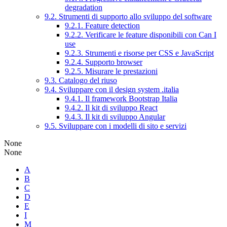
degradation
9.2. Strumenti di supporto allo sviluppo del software
9.2.1. Feature detection
9.2.2. Verificare le feature disponibili con Can I
use
9.2.3. Strumenti e risorse per CSS e JavaScript
9.2.4. Supporto browser
9.2.5. Misurare le prestazioni
9.3. Catalogo del riuso
9.4. Sviluppare con il design system .italia
9.4.1. Il framework Bootstrap Italia
9.4.2. Il kit di sviluppo React
9.4.3. Il kit di sviluppo Angular
9.5. Sviluppare con i modelli di sito e servizi
None
None
A
B
C
D
E
I
M