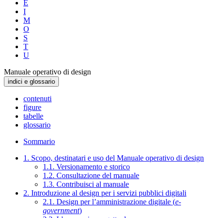
E
I
M
O
S
T
U
Manuale operativo di design
indici e glossario
contenuti
figure
tabelle
glossario
Sommario
1. Scopo, destinatari e uso del Manuale operativo di design
1.1. Versionamento e storico
1.2. Consultazione del manuale
1.3. Contribuisci al manuale
2. Introduzione al design per i servizi pubblici digitali
2.1. Design per l’amministrazione digitale (
e-
government
)