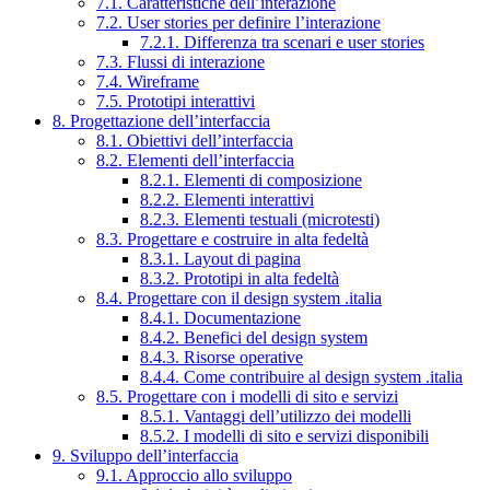
7.1. Caratteristiche dell’interazione
7.2. User stories per definire l’interazione
7.2.1. Differenza tra scenari e user stories
7.3. Flussi di interazione
7.4. Wireframe
7.5. Prototipi interattivi
8. Progettazione dell’interfaccia
8.1. Obiettivi dell’interfaccia
8.2. Elementi dell’interfaccia
8.2.1. Elementi di composizione
8.2.2. Elementi interattivi
8.2.3. Elementi testuali (microtesti)
8.3. Progettare e costruire in alta fedeltà
8.3.1. Layout di pagina
8.3.2. Prototipi in alta fedeltà
8.4. Progettare con il design system .italia
8.4.1. Documentazione
8.4.2. Benefici del design system
8.4.3. Risorse operative
8.4.4. Come contribuire al design system .italia
8.5. Progettare con i modelli di sito e servizi
8.5.1. Vantaggi dell’utilizzo dei modelli
8.5.2. I modelli di sito e servizi disponibili
9. Sviluppo dell’interfaccia
9.1. Approccio allo sviluppo