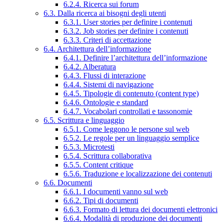
6.2.4. Ricerca sui forum
6.3. Dalla ricerca ai bisogni degli utenti
6.3.1. User stories per definire i contenuti
6.3.2. Job stories per definire i contenuti
6.3.3. Criteri di accettazione
6.4. Architettura dell’informazione
6.4.1. Definire l’architettura dell’informazione
6.4.2. Alberatura
6.4.3. Flussi di interazione
6.4.4. Sistemi di navigazione
6.4.5. Tipologie di contenuto (content type)
6.4.6. Ontologie e standard
6.4.7. Vocabolari controllati e tassonomie
6.5. Scrittura e linguaggio
6.5.1. Come leggono le persone sul web
6.5.2. Le regole per un linguaggio semplice
6.5.3. Microtesti
6.5.4. Scrittura collaborativa
6.5.5. Content critique
6.5.6. Traduzione e localizzazione dei contenuti
6.6. Documenti
6.6.1. I documenti vanno sul web
6.6.2. Tipi di documenti
6.6.3. Formato di lettura dei documenti elettronici
6.6.4. Modalità di produzione dei documenti