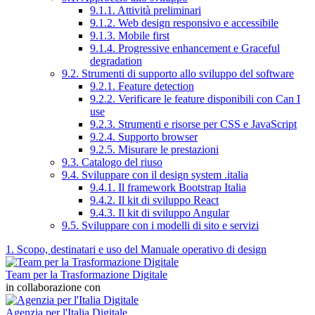
9.1.1. Attività preliminari
9.1.2. Web design responsivo e accessibile
9.1.3. Mobile first
9.1.4. Progressive enhancement e Graceful
degradation
9.2. Strumenti di supporto allo sviluppo del software
9.2.1. Feature detection
9.2.2. Verificare le feature disponibili con Can I
use
9.2.3. Strumenti e risorse per CSS e JavaScript
9.2.4. Supporto browser
9.2.5. Misurare le prestazioni
9.3. Catalogo del riuso
9.4. Sviluppare con il design system .italia
9.4.1. Il framework Bootstrap Italia
9.4.2. Il kit di sviluppo React
9.4.3. Il kit di sviluppo Angular
9.5. Sviluppare con i modelli di sito e servizi
1. Scopo, destinatari e uso del Manuale operativo di design
Team per la Trasformazione Digitale
in collaborazione con
Agenzia per l'Italia Digitale