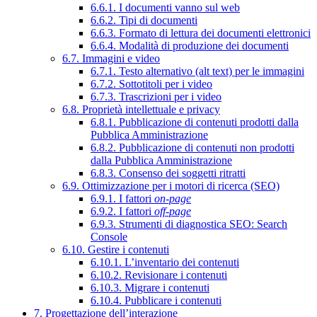
6.6.1. I documenti vanno sul web
6.6.2. Tipi di documenti
6.6.3. Formato di lettura dei documenti elettronici
6.6.4. Modalità di produzione dei documenti
6.7. Immagini e video
6.7.1. Testo alternativo (alt text) per le immagini
6.7.2. Sottotitoli per i video
6.7.3. Trascrizioni per i video
6.8. Proprietà intellettuale e privacy
6.8.1. Pubblicazione di contenuti prodotti dalla
Pubblica Amministrazione
6.8.2. Pubblicazione di contenuti non prodotti
dalla Pubblica Amministrazione
6.8.3. Consenso dei soggetti ritratti
6.9. Ottimizzazione per i motori di ricerca (SEO)
6.9.1. I fattori
on-page
6.9.2. I fattori
off-page
6.9.3. Strumenti di diagnostica SEO: Search
Console
6.10. Gestire i contenuti
6.10.1. L’inventario dei contenuti
6.10.2. Revisionare i contenuti
6.10.3. Migrare i contenuti
6.10.4. Pubblicare i contenuti
7. Progettazione dell’interazione