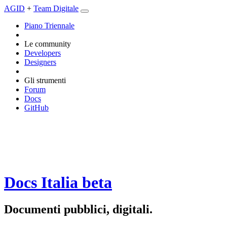
AGID
+
Team Digitale
Piano Triennale
Le community
Developers
Designers
Gli strumenti
Forum
Docs
GitHub
Docs Italia
beta
Documenti pubblici, digitali.