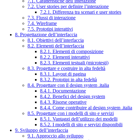
7.1. Caratteristiche dell’interazione
7.2. User stories per definire l’interazione
7.2.1. Differenza tra scenari e user stories
7.3. Flussi di interazione
7.4. Wireframe
7.5. Prototipi interattivi
8. Progettazione dell’interfaccia
8.1. Obiettivi dell’interfaccia
8.2. Elementi dell’interfaccia
8.2.1. Elementi di composizione
8.2.2. Elementi interattivi
8.2.3. Elementi testuali (microtesti)
8.3. Progettare e costruire in alta fedeltà
8.3.1. Layout di pagina
8.3.2. Prototipi in alta fedeltà
8.4. Progettare con il design system .italia
8.4.1. Documentazione
8.4.2. Benefici del design system
8.4.3. Risorse operative
8.4.4. Come contribuire al design system .italia
8.5. Progettare con i modelli di sito e servizi
8.5.1. Vantaggi dell’utilizzo dei modelli
8.5.2. I modelli di sito e servizi disponibili
9. Sviluppo dell’interfaccia
9.1. Approccio allo sviluppo