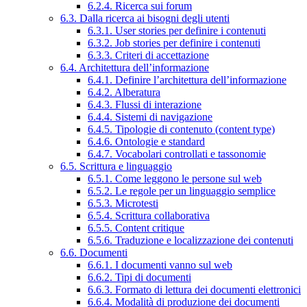
6.2.4. Ricerca sui forum
6.3. Dalla ricerca ai bisogni degli utenti
6.3.1. User stories per definire i contenuti
6.3.2. Job stories per definire i contenuti
6.3.3. Criteri di accettazione
6.4. Architettura dell’informazione
6.4.1. Definire l’architettura dell’informazione
6.4.2. Alberatura
6.4.3. Flussi di interazione
6.4.4. Sistemi di navigazione
6.4.5. Tipologie di contenuto (content type)
6.4.6. Ontologie e standard
6.4.7. Vocabolari controllati e tassonomie
6.5. Scrittura e linguaggio
6.5.1. Come leggono le persone sul web
6.5.2. Le regole per un linguaggio semplice
6.5.3. Microtesti
6.5.4. Scrittura collaborativa
6.5.5. Content critique
6.5.6. Traduzione e localizzazione dei contenuti
6.6. Documenti
6.6.1. I documenti vanno sul web
6.6.2. Tipi di documenti
6.6.3. Formato di lettura dei documenti elettronici
6.6.4. Modalità di produzione dei documenti