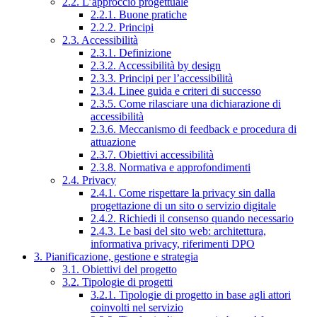
2.2. L’approccio progettuale
2.2.1. Buone pratiche
2.2.2. Principi
2.3. Accessibilità
2.3.1. Definizione
2.3.2. Accessibilità by design
2.3.3. Principi per l’accessibilità
2.3.4. Linee guida e criteri di successo
2.3.5. Come rilasciare una dichiarazione di
accessibilità
2.3.6. Meccanismo di feedback e procedura di
attuazione
2.3.7. Obiettivi accessibilità
2.3.8. Normativa e approfondimenti
2.4. Privacy
2.4.1. Come rispettare la privacy sin dalla
progettazione di un sito o servizio digitale
2.4.2. Richiedi il consenso quando necessario
2.4.3. Le basi del sito web: architettura,
informativa privacy, riferimenti DPO
3. Pianificazione, gestione e strategia
3.1. Obiettivi del progetto
3.2. Tipologie di progetti
3.2.1. Tipologie di progetto in base agli attori
coinvolti nel servizio