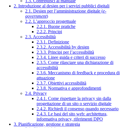
1.3. Contribuisci al manuale
2. Introduzione al design per i servizi pubblici digitali
2.1. Design per l’amministrazione digitale (
e-
government
)
2.2. L’approccio progettuale
2.2.1. Buone pratiche
2.2.2. Principi
2.3. Accessibilità
2.3.1. Definizione
2.3.2. Accessibilità by design
2.3.3. Principi per l’accessibilità
2.3.4. Linee guida e criteri di successo
2.3.5. Come rilasciare una dichiarazione di
accessibilità
2.3.6. Meccanismo di feedback e procedura di
attuazione
2.3.7. Obiettivi accessibilità
2.3.8. Normativa e approfondimenti
2.4. Privacy
2.4.1. Come rispettare la privacy sin dalla
progettazione di un sito o servizio digitale
2.4.2. Richiedi il consenso quando necessario
2.4.3. Le basi del sito web: architettura,
informativa privacy, riferimenti DPO
3. Pianificazione, gestione e strategia