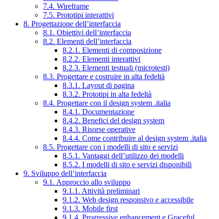
7.4. Wireframe
7.5. Prototipi interattivi
8. Progettazione dell’interfaccia
8.1. Obiettivi dell’interfaccia
8.2. Elementi dell’interfaccia
8.2.1. Elementi di composizione
8.2.2. Elementi interattivi
8.2.3. Elementi testuali (microtesti)
8.3. Progettare e costruire in alta fedeltà
8.3.1. Layout di pagina
8.3.2. Prototipi in alta fedeltà
8.4. Progettare con il design system .italia
8.4.1. Documentazione
8.4.2. Benefici del design system
8.4.3. Risorse operative
8.4.4. Come contribuire al design system .italia
8.5. Progettare con i modelli di sito e servizi
8.5.1. Vantaggi dell’utilizzo dei modelli
8.5.2. I modelli di sito e servizi disponibili
9. Sviluppo dell’interfaccia
9.1. Approccio allo sviluppo
9.1.1. Attività preliminari
9.1.2. Web design responsivo e accessibile
9.1.3. Mobile first
9.1.4. Progressive enhancement e Graceful