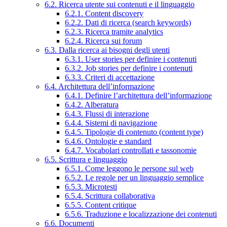
6.2. Ricerca utente sui contenuti e il linguaggio
6.2.1. Content discovery
6.2.2. Dati di ricerca (search keywords)
6.2.3. Ricerca tramite analytics
6.2.4. Ricerca sui forum
6.3. Dalla ricerca ai bisogni degli utenti
6.3.1. User stories per definire i contenuti
6.3.2. Job stories per definire i contenuti
6.3.3. Criteri di accettazione
6.4. Architettura dell’informazione
6.4.1. Definire l’architettura dell’informazione
6.4.2. Alberatura
6.4.3. Flussi di interazione
6.4.4. Sistemi di navigazione
6.4.5. Tipologie di contenuto (content type)
6.4.6. Ontologie e standard
6.4.7. Vocabolari controllati e tassonomie
6.5. Scrittura e linguaggio
6.5.1. Come leggono le persone sul web
6.5.2. Le regole per un linguaggio semplice
6.5.3. Microtesti
6.5.4. Scrittura collaborativa
6.5.5. Content critique
6.5.6. Traduzione e localizzazione dei contenuti
6.6. Documenti