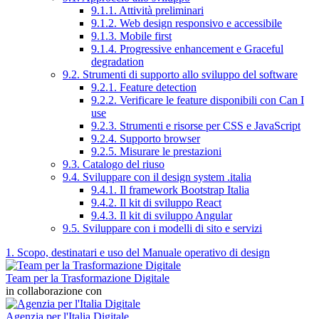
9.1.1. Attività preliminari
9.1.2. Web design responsivo e accessibile
9.1.3. Mobile first
9.1.4. Progressive enhancement e Graceful
degradation
9.2. Strumenti di supporto allo sviluppo del software
9.2.1. Feature detection
9.2.2. Verificare le feature disponibili con Can I
use
9.2.3. Strumenti e risorse per CSS e JavaScript
9.2.4. Supporto browser
9.2.5. Misurare le prestazioni
9.3. Catalogo del riuso
9.4. Sviluppare con il design system .italia
9.4.1. Il framework Bootstrap Italia
9.4.2. Il kit di sviluppo React
9.4.3. Il kit di sviluppo Angular
9.5. Sviluppare con i modelli di sito e servizi
1. Scopo, destinatari e uso del Manuale operativo di design
Team per la Trasformazione Digitale
in collaborazione con
Agenzia per l'Italia Digitale