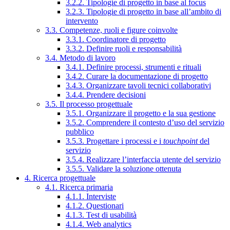
3.2.2. Tipologie di progetto in base al focus
3.2.3. Tipologie di progetto in base all’ambito di
intervento
3.3. Competenze, ruoli e figure coinvolte
3.3.1. Coordinatore di progetto
3.3.2. Definire ruoli e responsabilità
3.4. Metodo di lavoro
3.4.1. Definire processi, strumenti e rituali
3.4.2. Curare la documentazione di progetto
3.4.3. Organizzare tavoli tecnici collaborativi
3.4.4. Prendere decisioni
3.5. Il processo progettuale
3.5.1. Organizzare il progetto e la sua gestione
3.5.2. Comprendere il contesto d’uso del servizio
pubblico
3.5.3. Progettare i processi e i
touchpoint
del
servizio
3.5.4. Realizzare l’interfaccia utente del servizio
3.5.5. Validare la soluzione ottenuta
4. Ricerca progettuale
4.1. Ricerca primaria
4.1.1. Interviste
4.1.2. Questionari
4.1.3. Test di usabilità
4.1.4. Web analytics