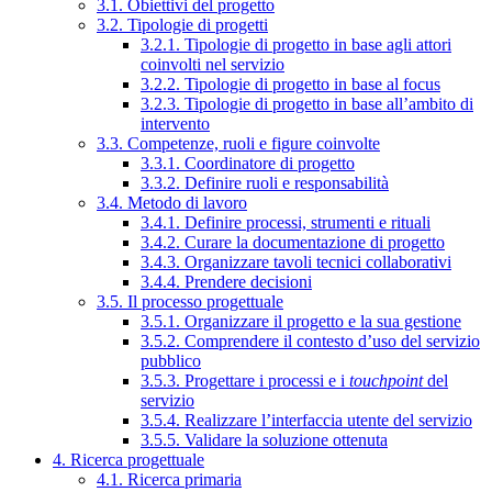
3.1. Obiettivi del progetto
3.2. Tipologie di progetti
3.2.1. Tipologie di progetto in base agli attori
coinvolti nel servizio
3.2.2. Tipologie di progetto in base al focus
3.2.3. Tipologie di progetto in base all’ambito di
intervento
3.3. Competenze, ruoli e figure coinvolte
3.3.1. Coordinatore di progetto
3.3.2. Definire ruoli e responsabilità
3.4. Metodo di lavoro
3.4.1. Definire processi, strumenti e rituali
3.4.2. Curare la documentazione di progetto
3.4.3. Organizzare tavoli tecnici collaborativi
3.4.4. Prendere decisioni
3.5. Il processo progettuale
3.5.1. Organizzare il progetto e la sua gestione
3.5.2. Comprendere il contesto d’uso del servizio
pubblico
3.5.3. Progettare i processi e i
touchpoint
del
servizio
3.5.4. Realizzare l’interfaccia utente del servizio
3.5.5. Validare la soluzione ottenuta
4. Ricerca progettuale
4.1. Ricerca primaria