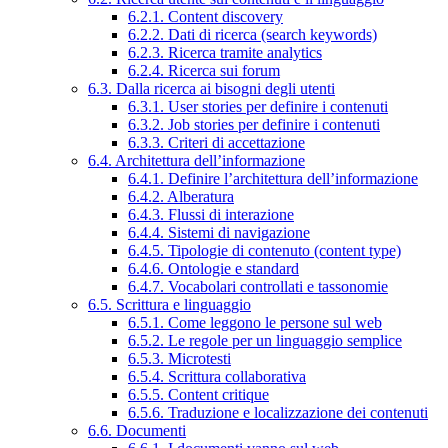
6.2.1. Content discovery
6.2.2. Dati di ricerca (search keywords)
6.2.3. Ricerca tramite analytics
6.2.4. Ricerca sui forum
6.3. Dalla ricerca ai bisogni degli utenti
6.3.1. User stories per definire i contenuti
6.3.2. Job stories per definire i contenuti
6.3.3. Criteri di accettazione
6.4. Architettura dell’informazione
6.4.1. Definire l’architettura dell’informazione
6.4.2. Alberatura
6.4.3. Flussi di interazione
6.4.4. Sistemi di navigazione
6.4.5. Tipologie di contenuto (content type)
6.4.6. Ontologie e standard
6.4.7. Vocabolari controllati e tassonomie
6.5. Scrittura e linguaggio
6.5.1. Come leggono le persone sul web
6.5.2. Le regole per un linguaggio semplice
6.5.3. Microtesti
6.5.4. Scrittura collaborativa
6.5.5. Content critique
6.5.6. Traduzione e localizzazione dei contenuti
6.6. Documenti