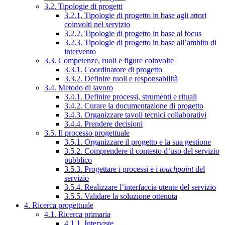
3.2. Tipologie di progetti
3.2.1. Tipologie di progetto in base agli attori
coinvolti nel servizio
3.2.2. Tipologie di progetto in base al focus
3.2.3. Tipologie di progetto in base all’ambito di
intervento
3.3. Competenze, ruoli e figure coinvolte
3.3.1. Coordinatore di progetto
3.3.2. Definire ruoli e responsabilità
3.4. Metodo di lavoro
3.4.1. Definire processi, strumenti e rituali
3.4.2. Curare la documentazione di progetto
3.4.3. Organizzare tavoli tecnici collaborativi
3.4.4. Prendere decisioni
3.5. Il processo progettuale
3.5.1. Organizzare il progetto e la sua gestione
3.5.2. Comprendere il contesto d’uso del servizio
pubblico
3.5.3. Progettare i processi e i
touchpoint
del
servizio
3.5.4. Realizzare l’interfaccia utente del servizio
3.5.5. Validare la soluzione ottenuta
4. Ricerca progettuale
4.1. Ricerca primaria
4.1.1. Interviste