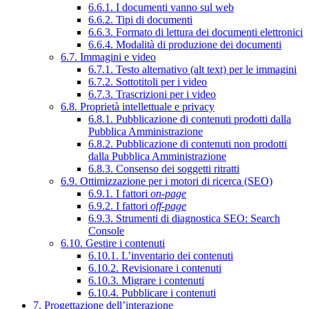
6.6.1. I documenti vanno sul web
6.6.2. Tipi di documenti
6.6.3. Formato di lettura dei documenti elettronici
6.6.4. Modalità di produzione dei documenti
6.7. Immagini e video
6.7.1. Testo alternativo (alt text) per le immagini
6.7.2. Sottotitoli per i video
6.7.3. Trascrizioni per i video
6.8. Proprietà intellettuale e privacy
6.8.1. Pubblicazione di contenuti prodotti dalla
Pubblica Amministrazione
6.8.2. Pubblicazione di contenuti non prodotti
dalla Pubblica Amministrazione
6.8.3. Consenso dei soggetti ritratti
6.9. Ottimizzazione per i motori di ricerca (SEO)
6.9.1. I fattori
on-page
6.9.2. I fattori
off-page
6.9.3. Strumenti di diagnostica SEO: Search
Console
6.10. Gestire i contenuti
6.10.1. L’inventario dei contenuti
6.10.2. Revisionare i contenuti
6.10.3. Migrare i contenuti
6.10.4. Pubblicare i contenuti
7. Progettazione dell’interazione