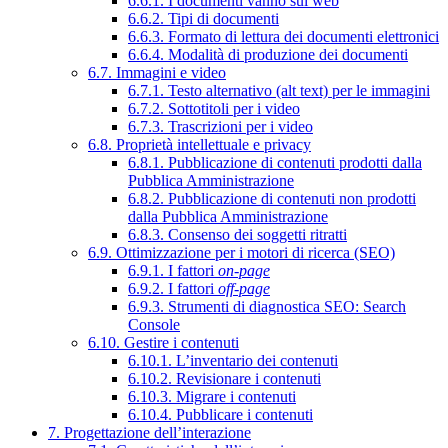
6.6.1. I documenti vanno sul web
6.6.2. Tipi di documenti
6.6.3. Formato di lettura dei documenti elettronici
6.6.4. Modalità di produzione dei documenti
6.7. Immagini e video
6.7.1. Testo alternativo (alt text) per le immagini
6.7.2. Sottotitoli per i video
6.7.3. Trascrizioni per i video
6.8. Proprietà intellettuale e privacy
6.8.1. Pubblicazione di contenuti prodotti dalla
Pubblica Amministrazione
6.8.2. Pubblicazione di contenuti non prodotti
dalla Pubblica Amministrazione
6.8.3. Consenso dei soggetti ritratti
6.9. Ottimizzazione per i motori di ricerca (SEO)
6.9.1. I fattori
on-page
6.9.2. I fattori
off-page
6.9.3. Strumenti di diagnostica SEO: Search
Console
6.10. Gestire i contenuti
6.10.1. L’inventario dei contenuti
6.10.2. Revisionare i contenuti
6.10.3. Migrare i contenuti
6.10.4. Pubblicare i contenuti
7. Progettazione dell’interazione