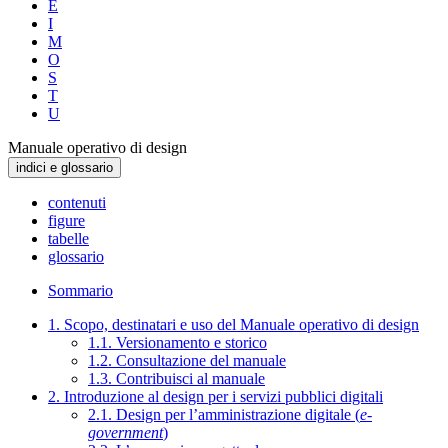
E
I
M
O
S
T
U
Manuale operativo di design
indici e glossario
contenuti
figure
tabelle
glossario
Sommario
1. Scopo, destinatari e uso del Manuale operativo di design
1.1. Versionamento e storico
1.2. Consultazione del manuale
1.3. Contribuisci al manuale
2. Introduzione al design per i servizi pubblici digitali
2.1. Design per l’amministrazione digitale (
e-
government
)