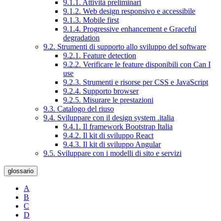
9.1.1. Attività preliminari
9.1.2. Web design responsivo e accessibile
9.1.3. Mobile first
9.1.4. Progressive enhancement e Graceful
degradation
9.2. Strumenti di supporto allo sviluppo del software
9.2.1. Feature detection
9.2.2. Verificare le feature disponibili con Can I
use
9.2.3. Strumenti e risorse per CSS e JavaScript
9.2.4. Supporto browser
9.2.5. Misurare le prestazioni
9.3. Catalogo del riuso
9.4. Sviluppare con il design system .italia
9.4.1. Il framework Bootstrap Italia
9.4.2. Il kit di sviluppo React
9.4.3. Il kit di sviluppo Angular
9.5. Sviluppare con i modelli di sito e servizi
glossario
A
B
C
D