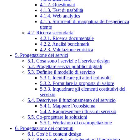
4.1.2. Questionari
4.1.3. Test di usabilità
4.1.4. Web analytics
4.1.5. Strumenti di mappatura dell’esperienza
utente
4.2. Ricerca secondaria
4.2.1. Ricerca documentale
4.2.2. Analisi benchmark
4.2.3. Valutazione euristica
5. Progettazione dei servizi
5.1. Cosa sono i servizi e il service design
5.2. Progettare servizi pubblici digitali
5.3. Definire il modello di servizio
5.3.1. Identificare gli attori coinvolti
5.3.2. Formulare la proposta di valore
5.3.3. Inquadrare gli elementi costitutivi del
servizio
5.4. Descrivere il funzionamento del servizio
5.4.1. Mappare l’ecosistema
5.4.2. Rappresentare i flussi di servizio
5.5. Co-progettare le soluzioni
5.5.1. Workshop di co-progettazione
6. Progettazione dei contenuti
6.1. Cos’è il content design
6.2. Ricerca utente sui contenuti e il linguaggio