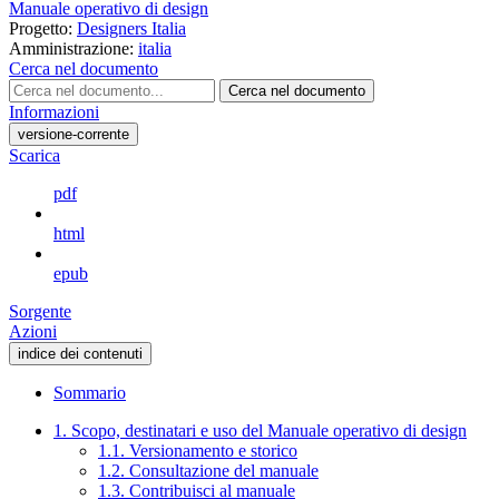
Manuale operativo di design
Progetto:
Designers Italia
Amministrazione:
italia
Cerca nel documento
Cerca nel documento
Informazioni
versione-corrente
Scarica
pdf
html
epub
Sorgente
Azioni
indice dei contenuti
Sommario
1. Scopo, destinatari e uso del Manuale operativo di design
1.1. Versionamento e storico
1.2. Consultazione del manuale
1.3. Contribuisci al manuale