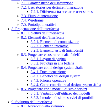
7.1. Caratteristiche dell’interazione
7.2. User stories per definire l’interazione
7.2.1. Differenza tra scenari e user stories
7.3. Flussi di interazione
7.4. Wireframe
7.5. Prototipi interattivi
8. Progettazione dell’interfaccia
8.1. Obiettivi dell’interfaccia
8.2. Elementi dell’interfaccia
8.2.1. Elementi di composizione
8.2.2. Elementi interattivi
8.2.3. Elementi testuali (microtesti)
8.3. Progettare e costruire in alta fedeltà
8.3.1. Layout di pagina
8.3.2. Prototipi in alta fedeltà
8.4. Progettare con il design system .italia
8.4.1. Documentazione
8.4.2. Benefici del design system
8.4.3. Risorse operative
8.4.4. Come contribuire al design system .italia
8.5. Progettare con i modelli di sito e servizi
8.5.1. Vantaggi dell’utilizzo dei modelli
8.5.2. I modelli di sito e servizi disponibili
9. Sviluppo dell’interfaccia
9.1. Approccio allo sviluppo