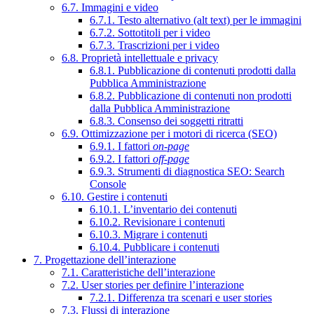
6.7. Immagini e video
6.7.1. Testo alternativo (alt text) per le immagini
6.7.2. Sottotitoli per i video
6.7.3. Trascrizioni per i video
6.8. Proprietà intellettuale e privacy
6.8.1. Pubblicazione di contenuti prodotti dalla
Pubblica Amministrazione
6.8.2. Pubblicazione di contenuti non prodotti
dalla Pubblica Amministrazione
6.8.3. Consenso dei soggetti ritratti
6.9. Ottimizzazione per i motori di ricerca (SEO)
6.9.1. I fattori
on-page
6.9.2. I fattori
off-page
6.9.3. Strumenti di diagnostica SEO: Search
Console
6.10. Gestire i contenuti
6.10.1. L’inventario dei contenuti
6.10.2. Revisionare i contenuti
6.10.3. Migrare i contenuti
6.10.4. Pubblicare i contenuti
7. Progettazione dell’interazione
7.1. Caratteristiche dell’interazione
7.2. User stories per definire l’interazione
7.2.1. Differenza tra scenari e user stories
7.3. Flussi di interazione