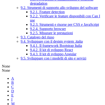
degradation
9.2. Strumenti di supporto allo sviluppo del software
9.2.1. Feature detection
9.2.2. Verificare le feature disponibili con Can I
use
9.2.3. Strumenti e risorse per CSS e JavaScript
9.2.4. Supporto browser
9.2.5. Misurare le prestazioni
9.3. Catalogo del riuso
9.4. Sviluppare con il design system .italia
9.4.1. Il framework Bootstrap Italia
9.4.2. Il kit di sviluppo React
9.4.3. Il kit di sviluppo Angular
9.5. Sviluppare con i modelli di sito e servizi
None
None
A
B
C
D
E
I
M