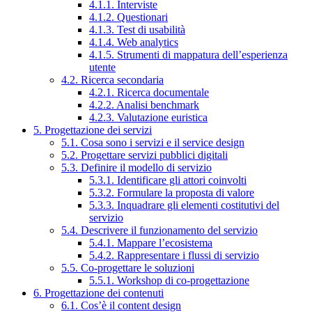
4.1.1. Interviste
4.1.2. Questionari
4.1.3. Test di usabilità
4.1.4. Web analytics
4.1.5. Strumenti di mappatura dell’esperienza
utente
4.2. Ricerca secondaria
4.2.1. Ricerca documentale
4.2.2. Analisi benchmark
4.2.3. Valutazione euristica
5. Progettazione dei servizi
5.1. Cosa sono i servizi e il service design
5.2. Progettare servizi pubblici digitali
5.3. Definire il modello di servizio
5.3.1. Identificare gli attori coinvolti
5.3.2. Formulare la proposta di valore
5.3.3. Inquadrare gli elementi costitutivi del
servizio
5.4. Descrivere il funzionamento del servizio
5.4.1. Mappare l’ecosistema
5.4.2. Rappresentare i flussi di servizio
5.5. Co-progettare le soluzioni
5.5.1. Workshop di co-progettazione
6. Progettazione dei contenuti
6.1. Cos’è il content design