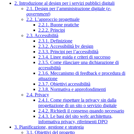
2. Introduzione al design per i servizi pubblici digitali
2.1. Design per l’amministrazione digitale (
e-
government
)
2.2. L’approccio progettuale
2.2.1. Buone pratiche
2.2.2. Principi
2.3. Accessibilità
2.3.1. Definizione
2.3.2. Accessibilità by design
2.3.3. Principi per l’accessibilità
2.3.4. Linee guida e criteri di successo
2.3.5. Come rilasciare una dichiarazione di
accessibilità
2.3.6. Meccanismo di feedback e procedura di
attuazione
2.3.7. Obiettivi accessibilità
2.3.8. Normativa e approfondimenti
2.4. Privacy
2.4.1. Come rispettare la privacy sin dalla
progettazione di un sito o servizio digitale
2.4.2. Richiedi il consenso quando necessario
2.4.3. Le basi del sito web: architettura,
informativa privacy, riferimenti DPO
3. Pianificazione, gestione e strategia
3.1. Obiettivi del progetto