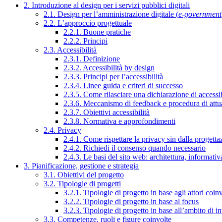
2. Introduzione al design per i servizi pubblici digitali
2.1. Design per l’amministrazione digitale (
e-government
2.2. L’approccio progettuale
2.2.1. Buone pratiche
2.2.2. Principi
2.3. Accessibilità
2.3.1. Definizione
2.3.2. Accessibilità by design
2.3.3. Principi per l’accessibilità
2.3.4. Linee guida e criteri di successo
2.3.5. Come rilasciare una dichiarazione di accessib
2.3.6. Meccanismo di feedback e procedura di attu
2.3.7. Obiettivi accessibilità
2.3.8. Normativa e approfondimenti
2.4. Privacy
2.4.1. Come rispettare la privacy sin dalla progettaz
2.4.2. Richiedi il consenso quando necessario
2.4.3. Le basi del sito web: architettura, informati
3. Pianificazione, gestione e strategia
3.1. Obiettivi del progetto
3.2. Tipologie di progetti
3.2.1. Tipologie di progetto in base agli attori coinv
3.2.2. Tipologie di progetto in base al focus
3.2.3. Tipologie di progetto in base all’ambito di i
3.3. Competenze, ruoli e figure coinvolte