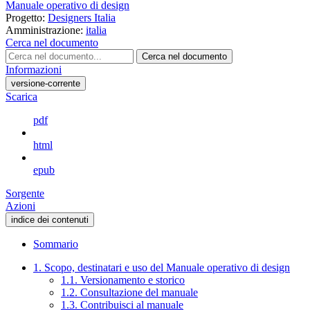
Manuale operativo di design
Progetto:
Designers Italia
Amministrazione:
italia
Cerca nel documento
Cerca nel documento
Informazioni
versione-corrente
Scarica
pdf
html
epub
Sorgente
Azioni
indice dei contenuti
Sommario
1. Scopo, destinatari e uso del Manuale operativo di design
1.1. Versionamento e storico
1.2. Consultazione del manuale
1.3. Contribuisci al manuale