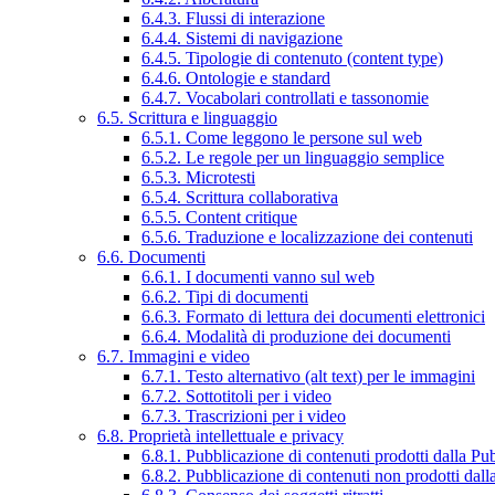
6.4.3. Flussi di interazione
6.4.4. Sistemi di navigazione
6.4.5. Tipologie di contenuto (content type)
6.4.6. Ontologie e standard
6.4.7. Vocabolari controllati e tassonomie
6.5. Scrittura e linguaggio
6.5.1. Come leggono le persone sul web
6.5.2. Le regole per un linguaggio semplice
6.5.3. Microtesti
6.5.4. Scrittura collaborativa
6.5.5. Content critique
6.5.6. Traduzione e localizzazione dei contenuti
6.6. Documenti
6.6.1. I documenti vanno sul web
6.6.2. Tipi di documenti
6.6.3. Formato di lettura dei documenti elettronici
6.6.4. Modalità di produzione dei documenti
6.7. Immagini e video
6.7.1. Testo alternativo (alt text) per le immagini
6.7.2. Sottotitoli per i video
6.7.3. Trascrizioni per i video
6.8. Proprietà intellettuale e privacy
6.8.1. Pubblicazione di contenuti prodotti dalla P
6.8.2. Pubblicazione di contenuti non prodotti dal