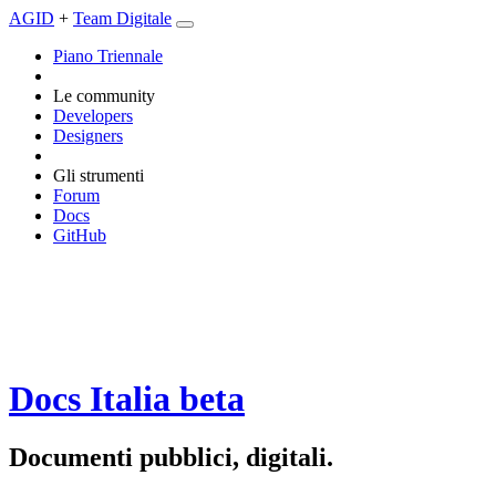
AGID
+
Team Digitale
Piano Triennale
Le community
Developers
Designers
Gli strumenti
Forum
Docs
GitHub
Docs Italia
beta
Documenti pubblici, digitali.