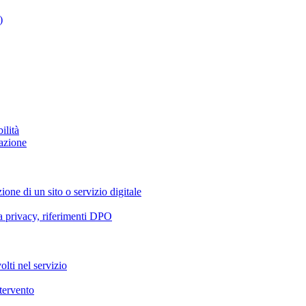
)
ilità
azione
ione di un sito o servizio digitale
va privacy, riferimenti DPO
olti nel servizio
ntervento