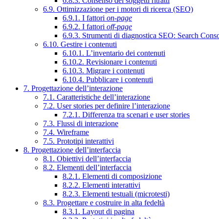
6.8.3. Consenso dei soggetti ritratti
6.9. Ottimizzazione per i motori di ricerca (SEO)
6.9.1. I fattori
on-page
6.9.2. I fattori
off-page
6.9.3. Strumenti di diagnostica SEO: Search Cons
6.10. Gestire i contenuti
6.10.1. L’inventario dei contenuti
6.10.2. Revisionare i contenuti
6.10.3. Migrare i contenuti
6.10.4. Pubblicare i contenuti
7. Progettazione dell’interazione
7.1. Caratteristiche dell’interazione
7.2. User stories per definire l’interazione
7.2.1. Differenza tra scenari e user stories
7.3. Flussi di interazione
7.4. Wireframe
7.5. Prototipi interattivi
8. Progettazione dell’interfaccia
8.1. Obiettivi dell’interfaccia
8.2. Elementi dell’interfaccia
8.2.1. Elementi di composizione
8.2.2. Elementi interattivi
8.2.3. Elementi testuali (microtesti)
8.3. Progettare e costruire in alta fedeltà
8.3.1. Layout di pagina