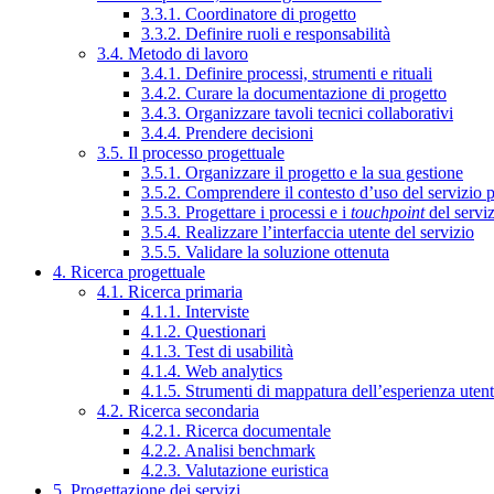
3.3.1. Coordinatore di progetto
3.3.2. Definire ruoli e responsabilità
3.4. Metodo di lavoro
3.4.1. Definire processi, strumenti e rituali
3.4.2. Curare la documentazione di progetto
3.4.3. Organizzare tavoli tecnici collaborativi
3.4.4. Prendere decisioni
3.5. Il processo progettuale
3.5.1. Organizzare il progetto e la sua gestione
3.5.2. Comprendere il contesto d’uso del servizio 
3.5.3. Progettare i processi e i
touchpoint
del servi
3.5.4. Realizzare l’interfaccia utente del servizio
3.5.5. Validare la soluzione ottenuta
4. Ricerca progettuale
4.1. Ricerca primaria
4.1.1. Interviste
4.1.2. Questionari
4.1.3. Test di usabilità
4.1.4. Web analytics
4.1.5. Strumenti di mappatura dell’esperienza uten
4.2. Ricerca secondaria
4.2.1. Ricerca documentale
4.2.2. Analisi benchmark
4.2.3. Valutazione euristica
5. Progettazione dei servizi