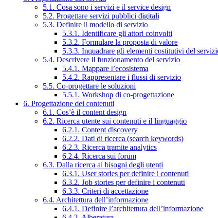
5.1. Cosa sono i servizi e il service design
5.2. Progettare servizi pubblici digitali
5.3. Definire il modello di servizio
5.3.1. Identificare gli attori coinvolti
5.3.2. Formulare la proposta di valore
5.3.3. Inquadrare gli elementi costitutivi del serviz
5.4. Descrivere il funzionamento del servizio
5.4.1. Mappare l’ecosistema
5.4.2. Rappresentare i flussi di servizio
5.5. Co-progettare le soluzioni
5.5.1. Workshop di co-progettazione
6. Progettazione dei contenuti
6.1. Cos’è il content design
6.2. Ricerca utente sui contenuti e il linguaggio
6.2.1. Content discovery
6.2.2. Dati di ricerca (search keywords)
6.2.3. Ricerca tramite analytics
6.2.4. Ricerca sui forum
6.3. Dalla ricerca ai bisogni degli utenti
6.3.1. User stories per definire i contenuti
6.3.2. Job stories per definire i contenuti
6.3.3. Criteri di accettazione
6.4. Architettura dell’informazione
6.4.1. Definire l’architettura dell’informazione
6.4.2. Alberatura