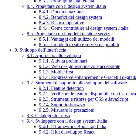
8.3.2. Prototipi in alta fedeltà
8.4. Progettare con il design system .italia
8.4.1. Documentazione
8.4.2. Benefici del design system
8.4.3. Risorse operative
8.4.4. Come contribuire al design system .italia
8.5. Progettare con i modelli di sito e servizi
8.5.1. Vantaggi dell’utilizzo dei modelli
8.5.2. I modelli di sito e servizi disponibili
9. Sviluppo dell’interfaccia
9.1. Approccio allo sviluppo
9.1.1. Attività preliminari
9.1.2. Web design responsivo e accessibile
9.1.3. Mobile first
9.1.4. Progressive enhancement e Graceful degrad
9.2. Strumenti di supporto allo sviluppo del software
9.2.1. Feature detection
9.2.2. Verificare le feature disponibili con Can I us
9.2.3. Strumenti e risorse per CSS e JavaScript
9.2.4. Supporto browser
9.2.5. Misurare le prestazioni
9.3. Catalogo del riuso
9.4. Sviluppare con il design system .italia
9.4.1. Il framework Bootstrap Italia
9.4.2. Il kit di sviluppo React