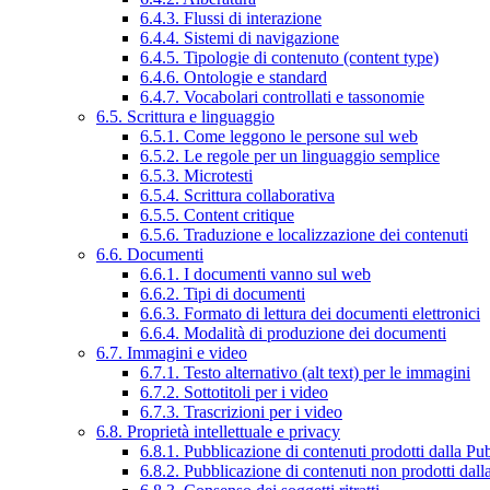
6.4.3. Flussi di interazione
6.4.4. Sistemi di navigazione
6.4.5. Tipologie di contenuto (content type)
6.4.6. Ontologie e standard
6.4.7. Vocabolari controllati e tassonomie
6.5. Scrittura e linguaggio
6.5.1. Come leggono le persone sul web
6.5.2. Le regole per un linguaggio semplice
6.5.3. Microtesti
6.5.4. Scrittura collaborativa
6.5.5. Content critique
6.5.6. Traduzione e localizzazione dei contenuti
6.6. Documenti
6.6.1. I documenti vanno sul web
6.6.2. Tipi di documenti
6.6.3. Formato di lettura dei documenti elettronici
6.6.4. Modalità di produzione dei documenti
6.7. Immagini e video
6.7.1. Testo alternativo (alt text) per le immagini
6.7.2. Sottotitoli per i video
6.7.3. Trascrizioni per i video
6.8. Proprietà intellettuale e privacy
6.8.1. Pubblicazione di contenuti prodotti dalla P
6.8.2. Pubblicazione di contenuti non prodotti dal