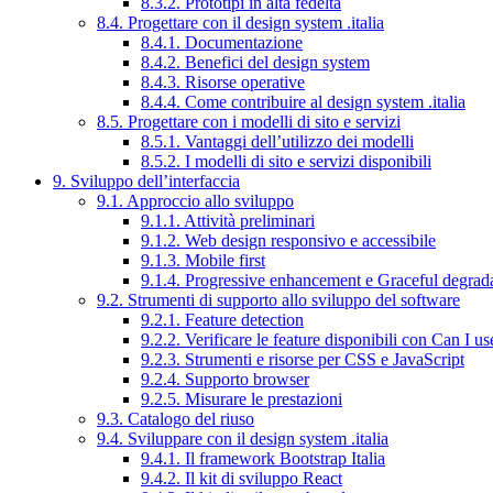
8.3.2. Prototipi in alta fedeltà
8.4. Progettare con il design system .italia
8.4.1. Documentazione
8.4.2. Benefici del design system
8.4.3. Risorse operative
8.4.4. Come contribuire al design system .italia
8.5. Progettare con i modelli di sito e servizi
8.5.1. Vantaggi dell’utilizzo dei modelli
8.5.2. I modelli di sito e servizi disponibili
9. Sviluppo dell’interfaccia
9.1. Approccio allo sviluppo
9.1.1. Attività preliminari
9.1.2. Web design responsivo e accessibile
9.1.3. Mobile first
9.1.4. Progressive enhancement e Graceful degrad
9.2. Strumenti di supporto allo sviluppo del software
9.2.1. Feature detection
9.2.2. Verificare le feature disponibili con Can I us
9.2.3. Strumenti e risorse per CSS e JavaScript
9.2.4. Supporto browser
9.2.5. Misurare le prestazioni
9.3. Catalogo del riuso
9.4. Sviluppare con il design system .italia
9.4.1. Il framework Bootstrap Italia
9.4.2. Il kit di sviluppo React