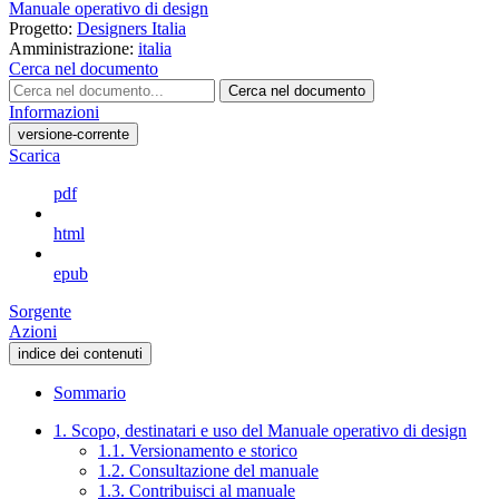
Manuale operativo di design
Progetto:
Designers Italia
Amministrazione:
italia
Cerca nel documento
Cerca nel documento
Informazioni
versione-corrente
Scarica
pdf
html
epub
Sorgente
Azioni
indice dei contenuti
Sommario
1. Scopo, destinatari e uso del Manuale operativo di design
1.1. Versionamento e storico
1.2. Consultazione del manuale
1.3. Contribuisci al manuale