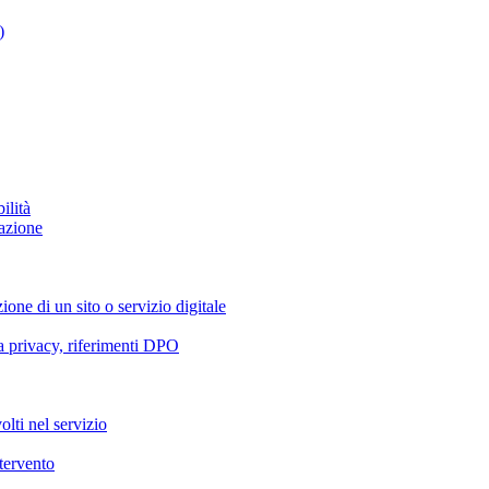
)
ilità
azione
ione di un sito o servizio digitale
va privacy, riferimenti DPO
olti nel servizio
ntervento