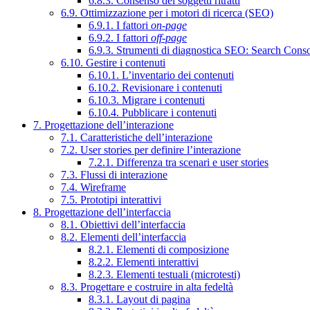
6.8.3. Consenso dei soggetti ritratti
6.9. Ottimizzazione per i motori di ricerca (SEO)
6.9.1. I fattori
on-page
6.9.2. I fattori
off-page
6.9.3. Strumenti di diagnostica SEO: Search Cons
6.10. Gestire i contenuti
6.10.1. L’inventario dei contenuti
6.10.2. Revisionare i contenuti
6.10.3. Migrare i contenuti
6.10.4. Pubblicare i contenuti
7. Progettazione dell’interazione
7.1. Caratteristiche dell’interazione
7.2. User stories per definire l’interazione
7.2.1. Differenza tra scenari e user stories
7.3. Flussi di interazione
7.4. Wireframe
7.5. Prototipi interattivi
8. Progettazione dell’interfaccia
8.1. Obiettivi dell’interfaccia
8.2. Elementi dell’interfaccia
8.2.1. Elementi di composizione
8.2.2. Elementi interattivi
8.2.3. Elementi testuali (microtesti)
8.3. Progettare e costruire in alta fedeltà
8.3.1. Layout di pagina