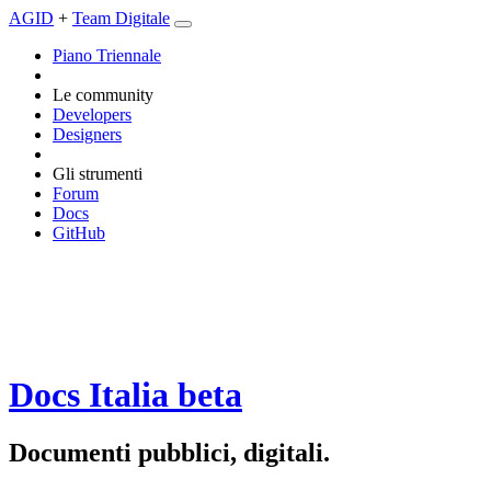
AGID
+
Team Digitale
Piano Triennale
Le community
Developers
Designers
Gli strumenti
Forum
Docs
GitHub
Docs Italia
beta
Documenti pubblici, digitali.