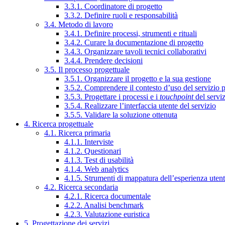
3.3.1. Coordinatore di progetto
3.3.2. Definire ruoli e responsabilità
3.4. Metodo di lavoro
3.4.1. Definire processi, strumenti e rituali
3.4.2. Curare la documentazione di progetto
3.4.3. Organizzare tavoli tecnici collaborativi
3.4.4. Prendere decisioni
3.5. Il processo progettuale
3.5.1. Organizzare il progetto e la sua gestione
3.5.2. Comprendere il contesto d’uso del servizio 
3.5.3. Progettare i processi e i
touchpoint
del servi
3.5.4. Realizzare l’interfaccia utente del servizio
3.5.5. Validare la soluzione ottenuta
4. Ricerca progettuale
4.1. Ricerca primaria
4.1.1. Interviste
4.1.2. Questionari
4.1.3. Test di usabilità
4.1.4. Web analytics
4.1.5. Strumenti di mappatura dell’esperienza uten
4.2. Ricerca secondaria
4.2.1. Ricerca documentale
4.2.2. Analisi benchmark
4.2.3. Valutazione euristica
5. Progettazione dei servizi