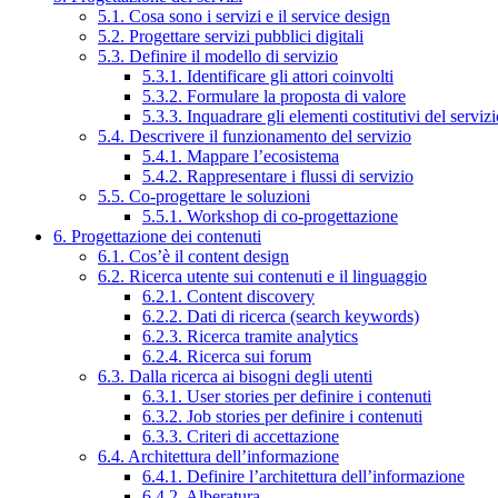
5.1. Cosa sono i servizi e il service design
5.2. Progettare servizi pubblici digitali
5.3. Definire il modello di servizio
5.3.1. Identificare gli attori coinvolti
5.3.2. Formulare la proposta di valore
5.3.3. Inquadrare gli elementi costitutivi del serviz
5.4. Descrivere il funzionamento del servizio
5.4.1. Mappare l’ecosistema
5.4.2. Rappresentare i flussi di servizio
5.5. Co-progettare le soluzioni
5.5.1. Workshop di co-progettazione
6. Progettazione dei contenuti
6.1. Cos’è il content design
6.2. Ricerca utente sui contenuti e il linguaggio
6.2.1. Content discovery
6.2.2. Dati di ricerca (search keywords)
6.2.3. Ricerca tramite analytics
6.2.4. Ricerca sui forum
6.3. Dalla ricerca ai bisogni degli utenti
6.3.1. User stories per definire i contenuti
6.3.2. Job stories per definire i contenuti
6.3.3. Criteri di accettazione
6.4. Architettura dell’informazione
6.4.1. Definire l’architettura dell’informazione
6.4.2. Alberatura