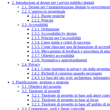
2. Introduzione al design per i servizi pubblici digitali
2.1. Design per l’amministrazione digitale (
e-government
2.2. L’approccio progettuale
2.2.1. Buone pratiche
2.2.2. Principi
2.3. Accessibilità
2.3.1. Definizione
2.3.2. Accessibilità by design
2.3.3. Principi per l’accessibilità
2.3.4. Linee guida e criteri di successo
2.3.5. Come rilasciare una dichiarazione di accessib
2.3.6. Meccanismo di feedback e procedura di attu
2.3.7. Obiettivi accessibilità
2.3.8. Normativa e approfondimenti
2.4. Privacy
2.4.1. Come rispettare la privacy sin dalla progettaz
2.4.2. Richiedi il consenso quando necessario
2.4.3. Le basi del sito web: architettura, informati
3. Pianificazione, gestione e strategia
3.1. Obiettivi del progetto
3.2. Tipologie di progetti
3.2.1. Tipologie di progetto in base agli attori coinv
3.2.2. Tipologie di progetto in base al focus
3.2.3. Tipologie di progetto in base all’ambito di i
3.3. Competenze, ruoli e figure coinvolte