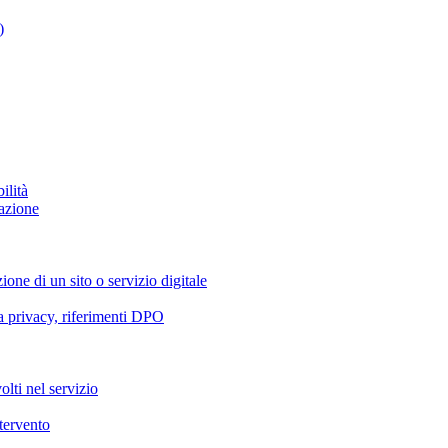
)
ilità
azione
ione di un sito o servizio digitale
va privacy, riferimenti DPO
olti nel servizio
ntervento