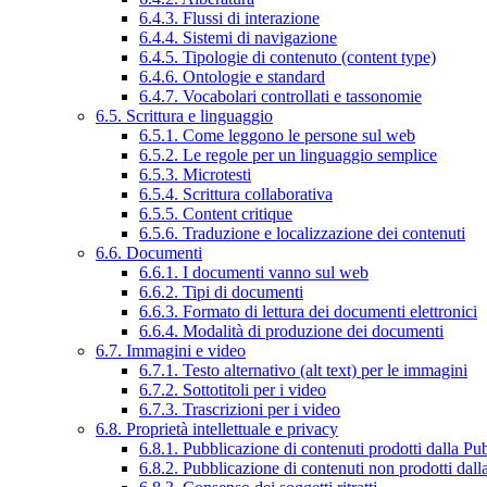
6.4.3. Flussi di interazione
6.4.4. Sistemi di navigazione
6.4.5. Tipologie di contenuto (content type)
6.4.6. Ontologie e standard
6.4.7. Vocabolari controllati e tassonomie
6.5. Scrittura e linguaggio
6.5.1. Come leggono le persone sul web
6.5.2. Le regole per un linguaggio semplice
6.5.3. Microtesti
6.5.4. Scrittura collaborativa
6.5.5. Content critique
6.5.6. Traduzione e localizzazione dei contenuti
6.6. Documenti
6.6.1. I documenti vanno sul web
6.6.2. Tipi di documenti
6.6.3. Formato di lettura dei documenti elettronici
6.6.4. Modalità di produzione dei documenti
6.7. Immagini e video
6.7.1. Testo alternativo (alt text) per le immagini
6.7.2. Sottotitoli per i video
6.7.3. Trascrizioni per i video
6.8. Proprietà intellettuale e privacy
6.8.1. Pubblicazione di contenuti prodotti dalla P
6.8.2. Pubblicazione di contenuti non prodotti dal