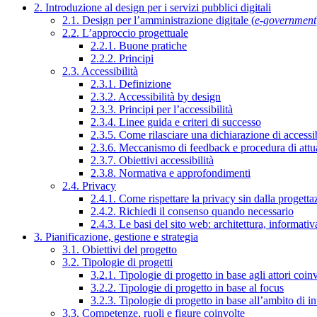
2. Introduzione al design per i servizi pubblici digitali
2.1. Design per l’amministrazione digitale (
e-government
2.2. L’approccio progettuale
2.2.1. Buone pratiche
2.2.2. Principi
2.3. Accessibilità
2.3.1. Definizione
2.3.2. Accessibilità by design
2.3.3. Principi per l’accessibilità
2.3.4. Linee guida e criteri di successo
2.3.5. Come rilasciare una dichiarazione di accessib
2.3.6. Meccanismo di feedback e procedura di attu
2.3.7. Obiettivi accessibilità
2.3.8. Normativa e approfondimenti
2.4. Privacy
2.4.1. Come rispettare la privacy sin dalla progettaz
2.4.2. Richiedi il consenso quando necessario
2.4.3. Le basi del sito web: architettura, informati
3. Pianificazione, gestione e strategia
3.1. Obiettivi del progetto
3.2. Tipologie di progetti
3.2.1. Tipologie di progetto in base agli attori coinv
3.2.2. Tipologie di progetto in base al focus
3.2.3. Tipologie di progetto in base all’ambito di i
3.3. Competenze, ruoli e figure coinvolte