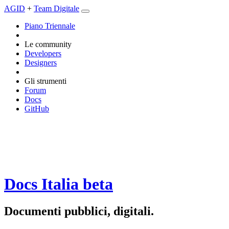
AGID
+
Team Digitale
Piano Triennale
Le community
Developers
Designers
Gli strumenti
Forum
Docs
GitHub
Docs Italia
beta
Documenti pubblici, digitali.