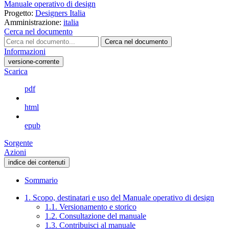
Manuale operativo di design
Progetto:
Designers Italia
Amministrazione:
italia
Cerca nel documento
Cerca nel documento
Informazioni
versione-corrente
Scarica
pdf
html
epub
Sorgente
Azioni
indice dei contenuti
Sommario
1. Scopo, destinatari e uso del Manuale operativo di design
1.1. Versionamento e storico
1.2. Consultazione del manuale
1.3. Contribuisci al manuale