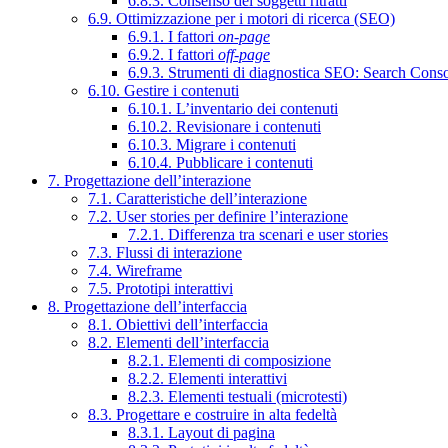
6.8.3. Consenso dei soggetti ritratti
6.9. Ottimizzazione per i motori di ricerca (SEO)
6.9.1. I fattori
on-page
6.9.2. I fattori
off-page
6.9.3. Strumenti di diagnostica SEO: Search Cons
6.10. Gestire i contenuti
6.10.1. L’inventario dei contenuti
6.10.2. Revisionare i contenuti
6.10.3. Migrare i contenuti
6.10.4. Pubblicare i contenuti
7. Progettazione dell’interazione
7.1. Caratteristiche dell’interazione
7.2. User stories per definire l’interazione
7.2.1. Differenza tra scenari e user stories
7.3. Flussi di interazione
7.4. Wireframe
7.5. Prototipi interattivi
8. Progettazione dell’interfaccia
8.1. Obiettivi dell’interfaccia
8.2. Elementi dell’interfaccia
8.2.1. Elementi di composizione
8.2.2. Elementi interattivi
8.2.3. Elementi testuali (microtesti)
8.3. Progettare e costruire in alta fedeltà
8.3.1. Layout di pagina