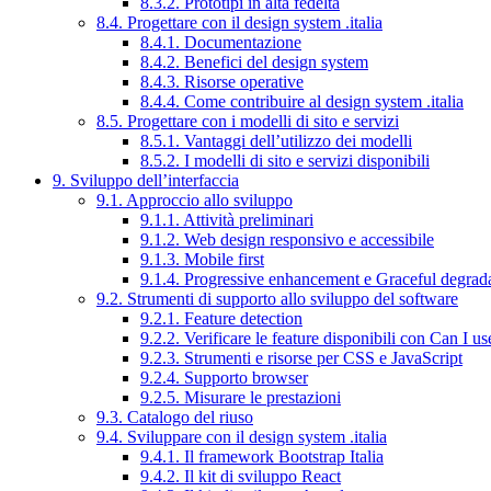
8.3.2. Prototipi in alta fedeltà
8.4. Progettare con il design system .italia
8.4.1. Documentazione
8.4.2. Benefici del design system
8.4.3. Risorse operative
8.4.4. Come contribuire al design system .italia
8.5. Progettare con i modelli di sito e servizi
8.5.1. Vantaggi dell’utilizzo dei modelli
8.5.2. I modelli di sito e servizi disponibili
9. Sviluppo dell’interfaccia
9.1. Approccio allo sviluppo
9.1.1. Attività preliminari
9.1.2. Web design responsivo e accessibile
9.1.3. Mobile first
9.1.4. Progressive enhancement e Graceful degrad
9.2. Strumenti di supporto allo sviluppo del software
9.2.1. Feature detection
9.2.2. Verificare le feature disponibili con Can I us
9.2.3. Strumenti e risorse per CSS e JavaScript
9.2.4. Supporto browser
9.2.5. Misurare le prestazioni
9.3. Catalogo del riuso
9.4. Sviluppare con il design system .italia
9.4.1. Il framework Bootstrap Italia
9.4.2. Il kit di sviluppo React