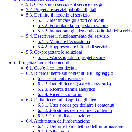
5.1. Cosa sono i servizi e il service design
5.2. Progettare servizi pubblici digitali
5.3. Definire il modello di servizio
5.3.1. Identificare gli attori coinvolti
5.3.2. Formulare la proposta di valore
5.3.3. Inquadrare gli elementi costitutivi del serviz
5.4. Descrivere il funzionamento del servizio
5.4.1. Mappare l’ecosistema
5.4.2. Rappresentare i flussi di servizio
5.5. Co-progettare le soluzioni
5.5.1. Workshop di co-progettazione
6. Progettazione dei contenuti
6.1. Cos’è il content design
6.2. Ricerca utente sui contenuti e il linguaggio
6.2.1. Content discovery
6.2.2. Dati di ricerca (search keywords)
6.2.3. Ricerca tramite analytics
6.2.4. Ricerca sui forum
6.3. Dalla ricerca ai bisogni degli utenti
6.3.1. User stories per definire i contenuti
6.3.2. Job stories per definire i contenuti
6.3.3. Criteri di accettazione
6.4. Architettura dell’informazione
6.4.1. Definire l’architettura dell’informazione
6.4.2. Alberatura