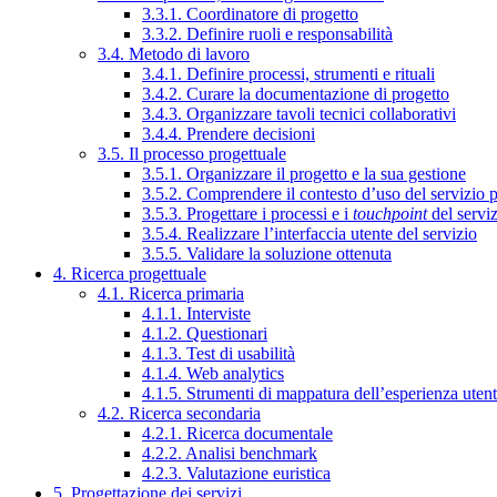
3.3.1. Coordinatore di progetto
3.3.2. Definire ruoli e responsabilità
3.4. Metodo di lavoro
3.4.1. Definire processi, strumenti e rituali
3.4.2. Curare la documentazione di progetto
3.4.3. Organizzare tavoli tecnici collaborativi
3.4.4. Prendere decisioni
3.5. Il processo progettuale
3.5.1. Organizzare il progetto e la sua gestione
3.5.2. Comprendere il contesto d’uso del servizio 
3.5.3. Progettare i processi e i
touchpoint
del servi
3.5.4. Realizzare l’interfaccia utente del servizio
3.5.5. Validare la soluzione ottenuta
4. Ricerca progettuale
4.1. Ricerca primaria
4.1.1. Interviste
4.1.2. Questionari
4.1.3. Test di usabilità
4.1.4. Web analytics
4.1.5. Strumenti di mappatura dell’esperienza uten
4.2. Ricerca secondaria
4.2.1. Ricerca documentale
4.2.2. Analisi benchmark
4.2.3. Valutazione euristica
5. Progettazione dei servizi