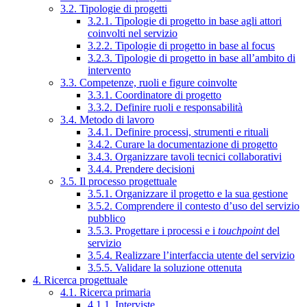
3.2. Tipologie di progetti
3.2.1. Tipologie di progetto in base agli attori
coinvolti nel servizio
3.2.2. Tipologie di progetto in base al focus
3.2.3. Tipologie di progetto in base all’ambito di
intervento
3.3. Competenze, ruoli e figure coinvolte
3.3.1. Coordinatore di progetto
3.3.2. Definire ruoli e responsabilità
3.4. Metodo di lavoro
3.4.1. Definire processi, strumenti e rituali
3.4.2. Curare la documentazione di progetto
3.4.3. Organizzare tavoli tecnici collaborativi
3.4.4. Prendere decisioni
3.5. Il processo progettuale
3.5.1. Organizzare il progetto e la sua gestione
3.5.2. Comprendere il contesto d’uso del servizio
pubblico
3.5.3. Progettare i processi e i
touchpoint
del
servizio
3.5.4. Realizzare l’interfaccia utente del servizio
3.5.5. Validare la soluzione ottenuta
4. Ricerca progettuale
4.1. Ricerca primaria
4.1.1. Interviste