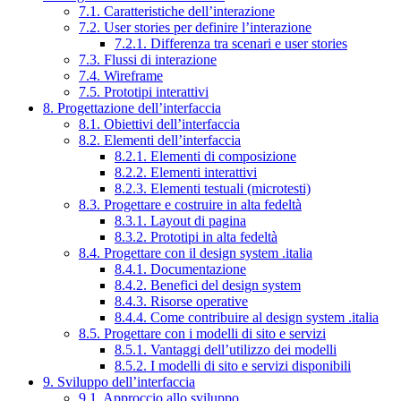
7.1. Caratteristiche dell’interazione
7.2. User stories per definire l’interazione
7.2.1. Differenza tra scenari e user stories
7.3. Flussi di interazione
7.4. Wireframe
7.5. Prototipi interattivi
8. Progettazione dell’interfaccia
8.1. Obiettivi dell’interfaccia
8.2. Elementi dell’interfaccia
8.2.1. Elementi di composizione
8.2.2. Elementi interattivi
8.2.3. Elementi testuali (microtesti)
8.3. Progettare e costruire in alta fedeltà
8.3.1. Layout di pagina
8.3.2. Prototipi in alta fedeltà
8.4. Progettare con il design system .italia
8.4.1. Documentazione
8.4.2. Benefici del design system
8.4.3. Risorse operative
8.4.4. Come contribuire al design system .italia
8.5. Progettare con i modelli di sito e servizi
8.5.1. Vantaggi dell’utilizzo dei modelli
8.5.2. I modelli di sito e servizi disponibili
9. Sviluppo dell’interfaccia
9.1. Approccio allo sviluppo