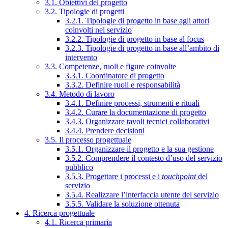
3.1. Obiettivi del progetto
3.2. Tipologie di progetti
3.2.1. Tipologie di progetto in base agli attori
coinvolti nel servizio
3.2.2. Tipologie di progetto in base al focus
3.2.3. Tipologie di progetto in base all’ambito di
intervento
3.3. Competenze, ruoli e figure coinvolte
3.3.1. Coordinatore di progetto
3.3.2. Definire ruoli e responsabilità
3.4. Metodo di lavoro
3.4.1. Definire processi, strumenti e rituali
3.4.2. Curare la documentazione di progetto
3.4.3. Organizzare tavoli tecnici collaborativi
3.4.4. Prendere decisioni
3.5. Il processo progettuale
3.5.1. Organizzare il progetto e la sua gestione
3.5.2. Comprendere il contesto d’uso del servizio
pubblico
3.5.3. Progettare i processi e i
touchpoint
del
servizio
3.5.4. Realizzare l’interfaccia utente del servizio
3.5.5. Validare la soluzione ottenuta
4. Ricerca progettuale
4.1. Ricerca primaria