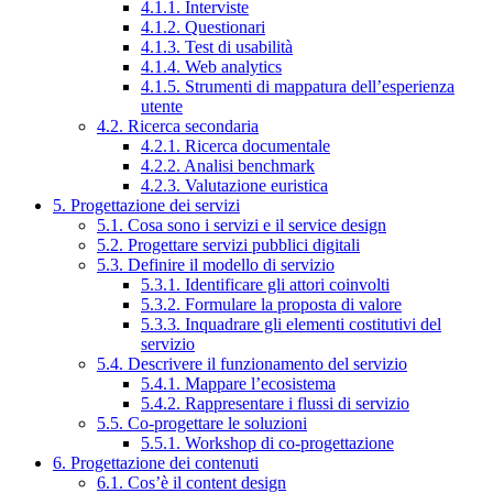
4.1.1. Interviste
4.1.2. Questionari
4.1.3. Test di usabilità
4.1.4. Web analytics
4.1.5. Strumenti di mappatura dell’esperienza
utente
4.2. Ricerca secondaria
4.2.1. Ricerca documentale
4.2.2. Analisi benchmark
4.2.3. Valutazione euristica
5. Progettazione dei servizi
5.1. Cosa sono i servizi e il service design
5.2. Progettare servizi pubblici digitali
5.3. Definire il modello di servizio
5.3.1. Identificare gli attori coinvolti
5.3.2. Formulare la proposta di valore
5.3.3. Inquadrare gli elementi costitutivi del
servizio
5.4. Descrivere il funzionamento del servizio
5.4.1. Mappare l’ecosistema
5.4.2. Rappresentare i flussi di servizio
5.5. Co-progettare le soluzioni
5.5.1. Workshop di co-progettazione
6. Progettazione dei contenuti
6.1. Cos’è il content design