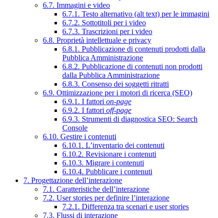
6.7. Immagini e video
6.7.1. Testo alternativo (alt text) per le immagini
6.7.2. Sottotitoli per i video
6.7.3. Trascrizioni per i video
6.8. Proprietà intellettuale e privacy
6.8.1. Pubblicazione di contenuti prodotti dalla
Pubblica Amministrazione
6.8.2. Pubblicazione di contenuti non prodotti
dalla Pubblica Amministrazione
6.8.3. Consenso dei soggetti ritratti
6.9. Ottimizzazione per i motori di ricerca (SEO)
6.9.1. I fattori
on-page
6.9.2. I fattori
off-page
6.9.3. Strumenti di diagnostica SEO: Search
Console
6.10. Gestire i contenuti
6.10.1. L’inventario dei contenuti
6.10.2. Revisionare i contenuti
6.10.3. Migrare i contenuti
6.10.4. Pubblicare i contenuti
7. Progettazione dell’interazione
7.1. Caratteristiche dell’interazione
7.2. User stories per definire l’interazione
7.2.1. Differenza tra scenari e user stories
7.3. Flussi di interazione