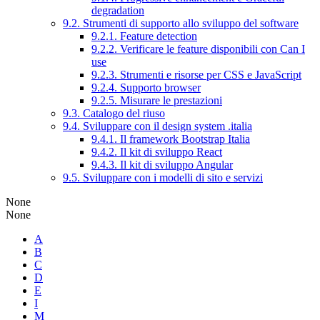
degradation
9.2. Strumenti di supporto allo sviluppo del software
9.2.1. Feature detection
9.2.2. Verificare le feature disponibili con Can I
use
9.2.3. Strumenti e risorse per CSS e JavaScript
9.2.4. Supporto browser
9.2.5. Misurare le prestazioni
9.3. Catalogo del riuso
9.4. Sviluppare con il design system .italia
9.4.1. Il framework Bootstrap Italia
9.4.2. Il kit di sviluppo React
9.4.3. Il kit di sviluppo Angular
9.5. Sviluppare con i modelli di sito e servizi
None
None
A
B
C
D
E
I
M