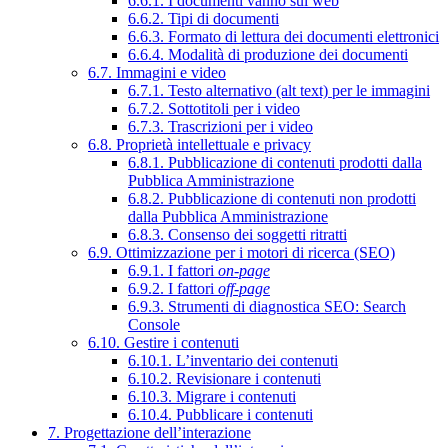
6.6.1. I documenti vanno sul web
6.6.2. Tipi di documenti
6.6.3. Formato di lettura dei documenti elettronici
6.6.4. Modalità di produzione dei documenti
6.7. Immagini e video
6.7.1. Testo alternativo (alt text) per le immagini
6.7.2. Sottotitoli per i video
6.7.3. Trascrizioni per i video
6.8. Proprietà intellettuale e privacy
6.8.1. Pubblicazione di contenuti prodotti dalla
Pubblica Amministrazione
6.8.2. Pubblicazione di contenuti non prodotti
dalla Pubblica Amministrazione
6.8.3. Consenso dei soggetti ritratti
6.9. Ottimizzazione per i motori di ricerca (SEO)
6.9.1. I fattori
on-page
6.9.2. I fattori
off-page
6.9.3. Strumenti di diagnostica SEO: Search
Console
6.10. Gestire i contenuti
6.10.1. L’inventario dei contenuti
6.10.2. Revisionare i contenuti
6.10.3. Migrare i contenuti
6.10.4. Pubblicare i contenuti
7. Progettazione dell’interazione