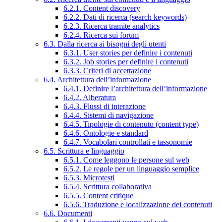
6.2.1. Content discovery
6.2.2. Dati di ricerca (search keywords)
6.2.3. Ricerca tramite analytics
6.2.4. Ricerca sui forum
6.3. Dalla ricerca ai bisogni degli utenti
6.3.1. User stories per definire i contenuti
6.3.2. Job stories per definire i contenuti
6.3.3. Criteri di accettazione
6.4. Architettura dell’informazione
6.4.1. Definire l’architettura dell’informazione
6.4.2. Alberatura
6.4.3. Flussi di interazione
6.4.4. Sistemi di navigazione
6.4.5. Tipologie di contenuto (content type)
6.4.6. Ontologie e standard
6.4.7. Vocabolari controllati e tassonomie
6.5. Scrittura e linguaggio
6.5.1. Come leggono le persone sul web
6.5.2. Le regole per un linguaggio semplice
6.5.3. Microtesti
6.5.4. Scrittura collaborativa
6.5.5. Content critique
6.5.6. Traduzione e localizzazione dei contenuti
6.6. Documenti