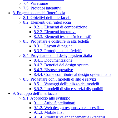
7.4. Wireframe
7.5. Prototipi interattivi
8. Progettazione dell’interfaccia
8.1. Obiettivi dell’interfaccia
8.2. Elementi dell’interfaccia
8.2.1. Elementi di composizione
8.2.2. Elementi interattivi
8.2.3. Elementi testuali (microtesti)
8.3. Progettare e costruire in alta fedeltà
8.3.1. Layout di pagina
8.3.2. Prototipi in alta fedeltà
8.4. Progettare con il design system .italia
8.4.1. Documentazione
8.4.2. Benefici del design system
8.4.3. Risorse operative
8.4.4. Come contribuire al design system .italia
8.5. Progettare con i modelli di sito e servizi
8.5.1. Vantaggi dell’utilizzo dei modelli
8.5.2. I modelli di sito e servizi disponibili
9. Sviluppo dell’interfaccia
9.1. Approccio allo sviluppo
9.1.1. Attività preliminari
9.1.2. Web design responsivo e accessibile
9.1.3. Mobile first
9.1.4. Progressive enhancement e Graceful