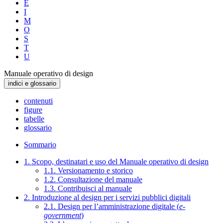
E
I
M
O
S
T
U
Manuale operativo di design
indici e glossario
contenuti
figure
tabelle
glossario
Sommario
1. Scopo, destinatari e uso del Manuale operativo di design
1.1. Versionamento e storico
1.2. Consultazione del manuale
1.3. Contribuisci al manuale
2. Introduzione al design per i servizi pubblici digitali
2.1. Design per l’amministrazione digitale (
e-
government
)