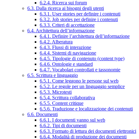
6.2.4. Ricerca sui forum
6.3. Dalla ricerca ai bisogni degli utenti
6.3.1. User stories per definire i contenuti
6.3.2. Job stories per definire i contenuti
6.3.3. Criteri di accettazione
6.4. Architettura dell’informazione
6.4.1. Definire l’architettura dell’informazione
6.4.2. Alberatura
6.4.3. Flussi di interazione
6.4.4. Sistemi di navigazione
6.4.5. Tipologie di contenuto (content type)
6.4.6. Ontologie e standard
6.4.7. Vocabolari controllati e tassonomie
6.5. Scrittura e linguaggio
6.5.1. Come leggono le persone sul web
6.5.2. Le regole per un linguaggio semplice
6.5.3. Microtesti
6.5.4. Scrittura collaborativa
6.5.5. Content critique
6.5.6. Traduzione e localizzazione dei contenuti
6.6. Documenti
6.6.1. I documenti vanno sul web
6.6.2. Tipi di documenti
6.6.3. Formato di lettura dei documenti elettronici
6.6.4. Modalità di produzione dei documenti