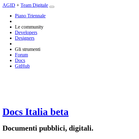
AGID
+
Team Digitale
Piano Triennale
Le community
Developers
Designers
Gli strumenti
Forum
Docs
GitHub
Docs Italia
beta
Documenti pubblici, digitali.