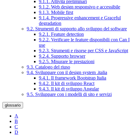
9.1.1. Attività preliminari
9.1.2. Web design responsivo e accessibile
9.1.3. Mobile first
9.1.4. Progressive enhancement e Graceful
degradation
9.2. Strumenti di supporto allo sviluppo del software
9.2.1. Feature detection
9.2.2. Verificare le feature disponibili con Can I
use
9.2.3. Strumenti e risorse per CSS e JavaScript
9.2.4. Supporto browser
9.2.5. Misurare le prestazioni
9.3. Catalogo del riuso
9.4. Sviluppare con il design system .italia
9.4.1. Il framework Bootstrap Italia
9.4.2. Il kit di sviluppo React
9.4.3. Il kit di sviluppo Angular
9.5. Sviluppare con i modelli di sito e servizi
glossario
A
B
C
D