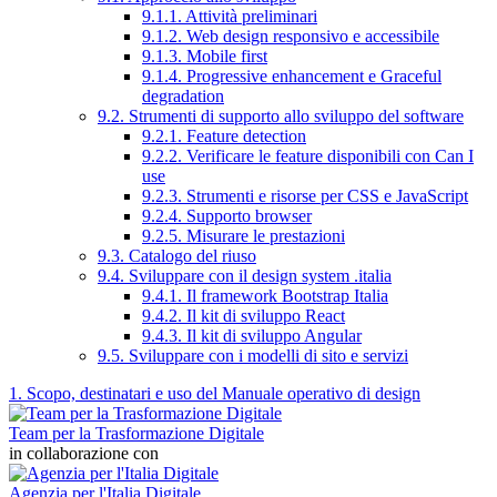
9.1.1. Attività preliminari
9.1.2. Web design responsivo e accessibile
9.1.3. Mobile first
9.1.4. Progressive enhancement e Graceful
degradation
9.2. Strumenti di supporto allo sviluppo del software
9.2.1. Feature detection
9.2.2. Verificare le feature disponibili con Can I
use
9.2.3. Strumenti e risorse per CSS e JavaScript
9.2.4. Supporto browser
9.2.5. Misurare le prestazioni
9.3. Catalogo del riuso
9.4. Sviluppare con il design system .italia
9.4.1. Il framework Bootstrap Italia
9.4.2. Il kit di sviluppo React
9.4.3. Il kit di sviluppo Angular
9.5. Sviluppare con i modelli di sito e servizi
1. Scopo, destinatari e uso del Manuale operativo di design
Team per la Trasformazione Digitale
in collaborazione con
Agenzia per l'Italia Digitale