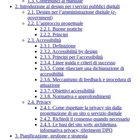
1.3. Contribuisci al manuale
2. Introduzione al design per i servizi pubblici digitali
2.1. Design per l’amministrazione digitale (
e-
government
)
2.2. L’approccio progettuale
2.2.1. Buone pratiche
2.2.2. Principi
2.3. Accessibilità
2.3.1. Definizione
2.3.2. Accessibilità by design
2.3.3. Principi per l’accessibilità
2.3.4. Linee guida e criteri di successo
2.3.5. Come rilasciare una dichiarazione di
accessibilità
2.3.6. Meccanismo di feedback e procedura di
attuazione
2.3.7. Obiettivi accessibilità
2.3.8. Normativa e approfondimenti
2.4. Privacy
2.4.1. Come rispettare la privacy sin dalla
progettazione di un sito o servizio digitale
2.4.2. Richiedi il consenso quando necessario
2.4.3. Le basi del sito web: architettura,
informativa privacy, riferimenti DPO
3. Pianificazione, gestione e strategia