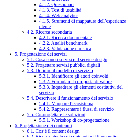
4.1.2. Questionari
4.1.3. Test di usabilità
4.1.4. Web analytics
4.1.5. Strumenti di mappatura dell’esperienza
utente
4.2. Ricerca secondaria
4.2.1. Ricerca documentale
4.2.2. Analisi benchmark
4.2.3. Valutazione euristica
5. Progettazione dei servizi
5.1. Cosa sono i servizi e il service design
5.2. Progettare servizi pubblici digitali
5.3. Definire il modello di servizio
5.3.1. Identificare gli attori coinvolti
5.3.2. Formulare la proposta di valore
5.3.3. Inquadrare gli elementi costitutivi del
servizio
5.4. Descrivere il funzionamento del servizio
5.4.1. Mappare l’ecosistema
5.4.2. Rappresentare i flussi di servizio
5.5. Co-progettare le soluzioni
5.5.1. Workshop di co-progettazione
6. Progettazione dei contenuti
6.1. Cos’è il content design
6.2. Ricerca utente sui contenuti e il linguaggio