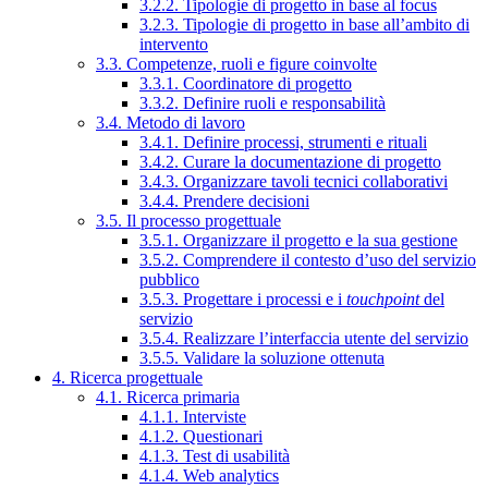
3.2.2. Tipologie di progetto in base al focus
3.2.3. Tipologie di progetto in base all’ambito di
intervento
3.3. Competenze, ruoli e figure coinvolte
3.3.1. Coordinatore di progetto
3.3.2. Definire ruoli e responsabilità
3.4. Metodo di lavoro
3.4.1. Definire processi, strumenti e rituali
3.4.2. Curare la documentazione di progetto
3.4.3. Organizzare tavoli tecnici collaborativi
3.4.4. Prendere decisioni
3.5. Il processo progettuale
3.5.1. Organizzare il progetto e la sua gestione
3.5.2. Comprendere il contesto d’uso del servizio
pubblico
3.5.3. Progettare i processi e i
touchpoint
del
servizio
3.5.4. Realizzare l’interfaccia utente del servizio
3.5.5. Validare la soluzione ottenuta
4. Ricerca progettuale
4.1. Ricerca primaria
4.1.1. Interviste
4.1.2. Questionari
4.1.3. Test di usabilità
4.1.4. Web analytics