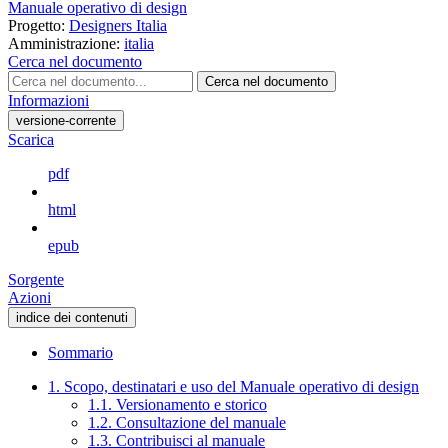
Manuale operativo di design
Progetto:
Designers Italia
Amministrazione:
italia
Cerca nel documento
Cerca nel documento
Informazioni
versione-corrente
Scarica
pdf
html
epub
Sorgente
Azioni
indice dei contenuti
Sommario
1. Scopo, destinatari e uso del Manuale operativo di design
1.1. Versionamento e storico
1.2. Consultazione del manuale
1.3. Contribuisci al manuale