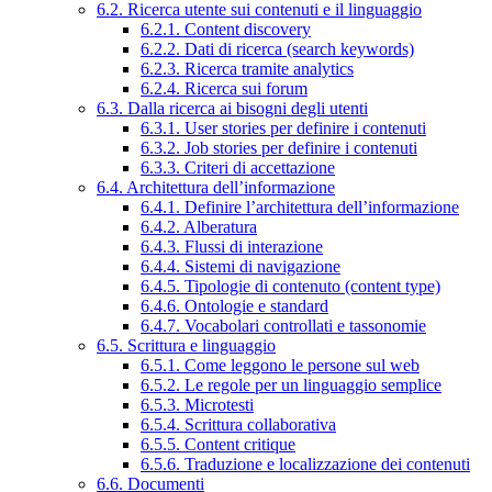
6.2. Ricerca utente sui contenuti e il linguaggio
6.2.1. Content discovery
6.2.2. Dati di ricerca (search keywords)
6.2.3. Ricerca tramite analytics
6.2.4. Ricerca sui forum
6.3. Dalla ricerca ai bisogni degli utenti
6.3.1. User stories per definire i contenuti
6.3.2. Job stories per definire i contenuti
6.3.3. Criteri di accettazione
6.4. Architettura dell’informazione
6.4.1. Definire l’architettura dell’informazione
6.4.2. Alberatura
6.4.3. Flussi di interazione
6.4.4. Sistemi di navigazione
6.4.5. Tipologie di contenuto (content type)
6.4.6. Ontologie e standard
6.4.7. Vocabolari controllati e tassonomie
6.5. Scrittura e linguaggio
6.5.1. Come leggono le persone sul web
6.5.2. Le regole per un linguaggio semplice
6.5.3. Microtesti
6.5.4. Scrittura collaborativa
6.5.5. Content critique
6.5.6. Traduzione e localizzazione dei contenuti
6.6. Documenti