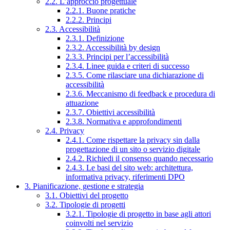
2.2. L’approccio progettuale
2.2.1. Buone pratiche
2.2.2. Principi
2.3. Accessibilità
2.3.1. Definizione
2.3.2. Accessibilità by design
2.3.3. Principi per l’accessibilità
2.3.4. Linee guida e criteri di successo
2.3.5. Come rilasciare una dichiarazione di
accessibilità
2.3.6. Meccanismo di feedback e procedura di
attuazione
2.3.7. Obiettivi accessibilità
2.3.8. Normativa e approfondimenti
2.4. Privacy
2.4.1. Come rispettare la privacy sin dalla
progettazione di un sito o servizio digitale
2.4.2. Richiedi il consenso quando necessario
2.4.3. Le basi del sito web: architettura,
informativa privacy, riferimenti DPO
3. Pianificazione, gestione e strategia
3.1. Obiettivi del progetto
3.2. Tipologie di progetti
3.2.1. Tipologie di progetto in base agli attori
coinvolti nel servizio