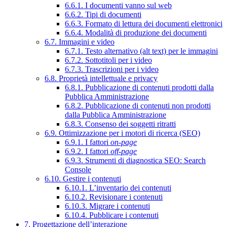
6.6.1. I documenti vanno sul web
6.6.2. Tipi di documenti
6.6.3. Formato di lettura dei documenti elettronici
6.6.4. Modalità di produzione dei documenti
6.7. Immagini e video
6.7.1. Testo alternativo (alt text) per le immagini
6.7.2. Sottotitoli per i video
6.7.3. Trascrizioni per i video
6.8. Proprietà intellettuale e privacy
6.8.1. Pubblicazione di contenuti prodotti dalla
Pubblica Amministrazione
6.8.2. Pubblicazione di contenuti non prodotti
dalla Pubblica Amministrazione
6.8.3. Consenso dei soggetti ritratti
6.9. Ottimizzazione per i motori di ricerca (SEO)
6.9.1. I fattori
on-page
6.9.2. I fattori
off-page
6.9.3. Strumenti di diagnostica SEO: Search
Console
6.10. Gestire i contenuti
6.10.1. L’inventario dei contenuti
6.10.2. Revisionare i contenuti
6.10.3. Migrare i contenuti
6.10.4. Pubblicare i contenuti
7. Progettazione dell’interazione