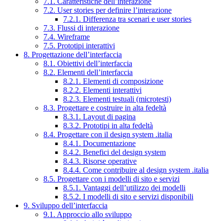
7.1. Caratteristiche dell’interazione
7.2. User stories per definire l’interazione
7.2.1. Differenza tra scenari e user stories
7.3. Flussi di interazione
7.4. Wireframe
7.5. Prototipi interattivi
8. Progettazione dell’interfaccia
8.1. Obiettivi dell’interfaccia
8.2. Elementi dell’interfaccia
8.2.1. Elementi di composizione
8.2.2. Elementi interattivi
8.2.3. Elementi testuali (microtesti)
8.3. Progettare e costruire in alta fedeltà
8.3.1. Layout di pagina
8.3.2. Prototipi in alta fedeltà
8.4. Progettare con il design system .italia
8.4.1. Documentazione
8.4.2. Benefici del design system
8.4.3. Risorse operative
8.4.4. Come contribuire al design system .italia
8.5. Progettare con i modelli di sito e servizi
8.5.1. Vantaggi dell’utilizzo dei modelli
8.5.2. I modelli di sito e servizi disponibili
9. Sviluppo dell’interfaccia
9.1. Approccio allo sviluppo