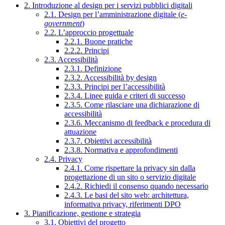
2. Introduzione al design per i servizi pubblici digitali
2.1. Design per l’amministrazione digitale (
e-
government
)
2.2. L’approccio progettuale
2.2.1. Buone pratiche
2.2.2. Principi
2.3. Accessibilità
2.3.1. Definizione
2.3.2. Accessibilità by design
2.3.3. Principi per l’accessibilità
2.3.4. Linee guida e criteri di successo
2.3.5. Come rilasciare una dichiarazione di
accessibilità
2.3.6. Meccanismo di feedback e procedura di
attuazione
2.3.7. Obiettivi accessibilità
2.3.8. Normativa e approfondimenti
2.4. Privacy
2.4.1. Come rispettare la privacy sin dalla
progettazione di un sito o servizio digitale
2.4.2. Richiedi il consenso quando necessario
2.4.3. Le basi del sito web: architettura,
informativa privacy, riferimenti DPO
3. Pianificazione, gestione e strategia
3.1. Obiettivi del progetto