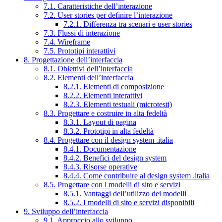
7.1. Caratteristiche dell’interazione
7.2. User stories per definire l’interazione
7.2.1. Differenza tra scenari e user stories
7.3. Flussi di interazione
7.4. Wireframe
7.5. Prototipi interattivi
8. Progettazione dell’interfaccia
8.1. Obiettivi dell’interfaccia
8.2. Elementi dell’interfaccia
8.2.1. Elementi di composizione
8.2.2. Elementi interattivi
8.2.3. Elementi testuali (microtesti)
8.3. Progettare e costruire in alta fedeltà
8.3.1. Layout di pagina
8.3.2. Prototipi in alta fedeltà
8.4. Progettare con il design system .italia
8.4.1. Documentazione
8.4.2. Benefici del design system
8.4.3. Risorse operative
8.4.4. Come contribuire al design system .italia
8.5. Progettare con i modelli di sito e servizi
8.5.1. Vantaggi dell’utilizzo dei modelli
8.5.2. I modelli di sito e servizi disponibili
9. Sviluppo dell’interfaccia
9.1. Approccio allo sviluppo