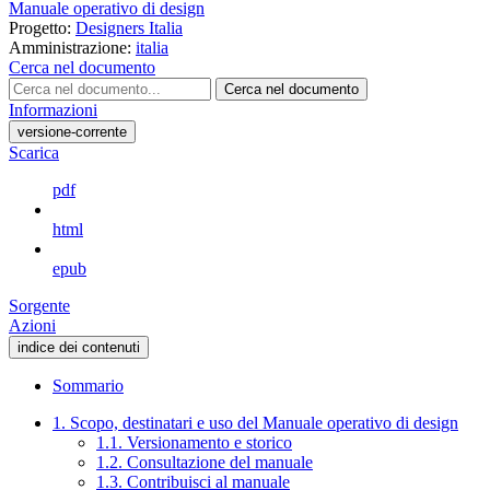
Manuale operativo di design
Progetto:
Designers Italia
Amministrazione:
italia
Cerca nel documento
Cerca nel documento
Informazioni
versione-corrente
Scarica
pdf
html
epub
Sorgente
Azioni
indice dei contenuti
Sommario
1. Scopo, destinatari e uso del Manuale operativo di design
1.1. Versionamento e storico
1.2. Consultazione del manuale
1.3. Contribuisci al manuale