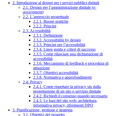
2. Introduzione al design per i servizi pubblici digitali
2.1. Design per l’amministrazione digitale (
e-
government
)
2.2. L’approccio progettuale
2.2.1. Buone pratiche
2.2.2. Principi
2.3. Accessibilità
2.3.1. Definizione
2.3.2. Accessibilità by design
2.3.3. Principi per l’accessibilità
2.3.4. Linee guida e criteri di successo
2.3.5. Come rilasciare una dichiarazione di
accessibilità
2.3.6. Meccanismo di feedback e procedura di
attuazione
2.3.7. Obiettivi accessibilità
2.3.8. Normativa e approfondimenti
2.4. Privacy
2.4.1. Come rispettare la privacy sin dalla
progettazione di un sito o servizio digitale
2.4.2. Richiedi il consenso quando necessario
2.4.3. Le basi del sito web: architettura,
informativa privacy, riferimenti DPO
3. Pianificazione, gestione e strategia
3.1. Obiettivi del progetto