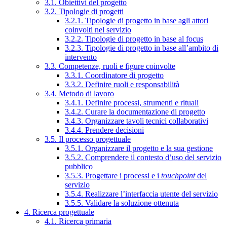
3.1. Obiettivi del progetto
3.2. Tipologie di progetti
3.2.1. Tipologie di progetto in base agli attori
coinvolti nel servizio
3.2.2. Tipologie di progetto in base al focus
3.2.3. Tipologie di progetto in base all’ambito di
intervento
3.3. Competenze, ruoli e figure coinvolte
3.3.1. Coordinatore di progetto
3.3.2. Definire ruoli e responsabilità
3.4. Metodo di lavoro
3.4.1. Definire processi, strumenti e rituali
3.4.2. Curare la documentazione di progetto
3.4.3. Organizzare tavoli tecnici collaborativi
3.4.4. Prendere decisioni
3.5. Il processo progettuale
3.5.1. Organizzare il progetto e la sua gestione
3.5.2. Comprendere il contesto d’uso del servizio
pubblico
3.5.3. Progettare i processi e i
touchpoint
del
servizio
3.5.4. Realizzare l’interfaccia utente del servizio
3.5.5. Validare la soluzione ottenuta
4. Ricerca progettuale
4.1. Ricerca primaria