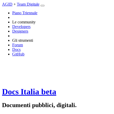
AGID
+
Team Digitale
Piano Triennale
Le community
Developers
Designers
Gli strumenti
Forum
Docs
GitHub
Docs Italia
beta
Documenti pubblici, digitali.