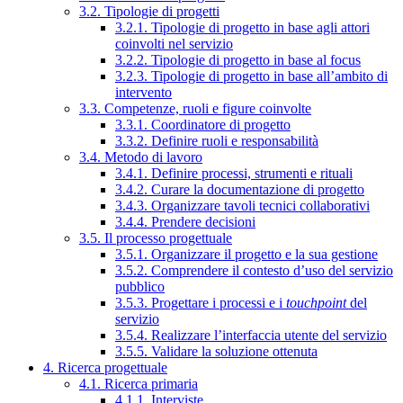
3.2. Tipologie di progetti
3.2.1. Tipologie di progetto in base agli attori
coinvolti nel servizio
3.2.2. Tipologie di progetto in base al focus
3.2.3. Tipologie di progetto in base all’ambito di
intervento
3.3. Competenze, ruoli e figure coinvolte
3.3.1. Coordinatore di progetto
3.3.2. Definire ruoli e responsabilità
3.4. Metodo di lavoro
3.4.1. Definire processi, strumenti e rituali
3.4.2. Curare la documentazione di progetto
3.4.3. Organizzare tavoli tecnici collaborativi
3.4.4. Prendere decisioni
3.5. Il processo progettuale
3.5.1. Organizzare il progetto e la sua gestione
3.5.2. Comprendere il contesto d’uso del servizio
pubblico
3.5.3. Progettare i processi e i
touchpoint
del
servizio
3.5.4. Realizzare l’interfaccia utente del servizio
3.5.5. Validare la soluzione ottenuta
4. Ricerca progettuale
4.1. Ricerca primaria
4.1.1. Interviste