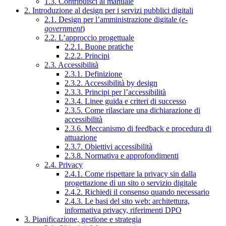
1.3. Contribuisci al manuale
2. Introduzione al design per i servizi pubblici digitali
2.1. Design per l’amministrazione digitale (
e-
government
)
2.2. L’approccio progettuale
2.2.1. Buone pratiche
2.2.2. Principi
2.3. Accessibilità
2.3.1. Definizione
2.3.2. Accessibilità by design
2.3.3. Principi per l’accessibilità
2.3.4. Linee guida e criteri di successo
2.3.5. Come rilasciare una dichiarazione di
accessibilità
2.3.6. Meccanismo di feedback e procedura di
attuazione
2.3.7. Obiettivi accessibilità
2.3.8. Normativa e approfondimenti
2.4. Privacy
2.4.1. Come rispettare la privacy sin dalla
progettazione di un sito o servizio digitale
2.4.2. Richiedi il consenso quando necessario
2.4.3. Le basi del sito web: architettura,
informativa privacy, riferimenti DPO
3. Pianificazione, gestione e strategia