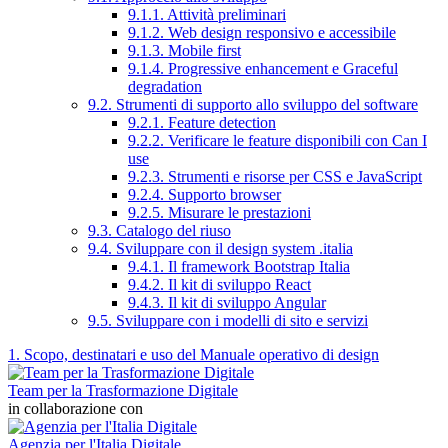
9.1.1. Attività preliminari
9.1.2. Web design responsivo e accessibile
9.1.3. Mobile first
9.1.4. Progressive enhancement e Graceful
degradation
9.2. Strumenti di supporto allo sviluppo del software
9.2.1. Feature detection
9.2.2. Verificare le feature disponibili con Can I
use
9.2.3. Strumenti e risorse per CSS e JavaScript
9.2.4. Supporto browser
9.2.5. Misurare le prestazioni
9.3. Catalogo del riuso
9.4. Sviluppare con il design system .italia
9.4.1. Il framework Bootstrap Italia
9.4.2. Il kit di sviluppo React
9.4.3. Il kit di sviluppo Angular
9.5. Sviluppare con i modelli di sito e servizi
1. Scopo, destinatari e uso del Manuale operativo di design
Team per la Trasformazione Digitale
in collaborazione con
Agenzia per l'Italia Digitale