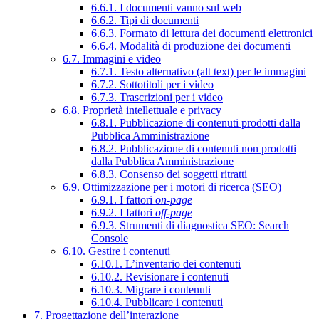
6.6.1. I documenti vanno sul web
6.6.2. Tipi di documenti
6.6.3. Formato di lettura dei documenti elettronici
6.6.4. Modalità di produzione dei documenti
6.7. Immagini e video
6.7.1. Testo alternativo (alt text) per le immagini
6.7.2. Sottotitoli per i video
6.7.3. Trascrizioni per i video
6.8. Proprietà intellettuale e privacy
6.8.1. Pubblicazione di contenuti prodotti dalla
Pubblica Amministrazione
6.8.2. Pubblicazione di contenuti non prodotti
dalla Pubblica Amministrazione
6.8.3. Consenso dei soggetti ritratti
6.9. Ottimizzazione per i motori di ricerca (SEO)
6.9.1. I fattori
on-page
6.9.2. I fattori
off-page
6.9.3. Strumenti di diagnostica SEO: Search
Console
6.10. Gestire i contenuti
6.10.1. L’inventario dei contenuti
6.10.2. Revisionare i contenuti
6.10.3. Migrare i contenuti
6.10.4. Pubblicare i contenuti
7. Progettazione dell’interazione