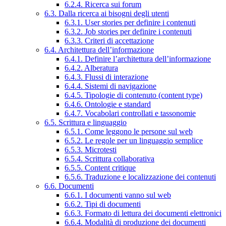
6.2.4. Ricerca sui forum
6.3. Dalla ricerca ai bisogni degli utenti
6.3.1. User stories per definire i contenuti
6.3.2. Job stories per definire i contenuti
6.3.3. Criteri di accettazione
6.4. Architettura dell’informazione
6.4.1. Definire l’architettura dell’informazione
6.4.2. Alberatura
6.4.3. Flussi di interazione
6.4.4. Sistemi di navigazione
6.4.5. Tipologie di contenuto (content type)
6.4.6. Ontologie e standard
6.4.7. Vocabolari controllati e tassonomie
6.5. Scrittura e linguaggio
6.5.1. Come leggono le persone sul web
6.5.2. Le regole per un linguaggio semplice
6.5.3. Microtesti
6.5.4. Scrittura collaborativa
6.5.5. Content critique
6.5.6. Traduzione e localizzazione dei contenuti
6.6. Documenti
6.6.1. I documenti vanno sul web
6.6.2. Tipi di documenti
6.6.3. Formato di lettura dei documenti elettronici
6.6.4. Modalità di produzione dei documenti