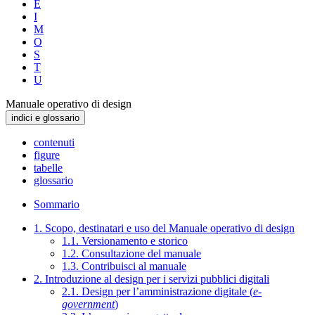
E
I
M
O
S
T
U
Manuale operativo di design
indici e glossario
contenuti
figure
tabelle
glossario
Sommario
1. Scopo, destinatari e uso del Manuale operativo di design
1.1. Versionamento e storico
1.2. Consultazione del manuale
1.3. Contribuisci al manuale
2. Introduzione al design per i servizi pubblici digitali
2.1. Design per l’amministrazione digitale (
e-
government
)