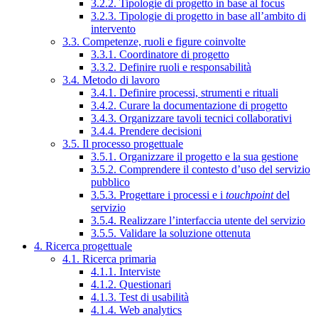
3.2.2. Tipologie di progetto in base al focus
3.2.3. Tipologie di progetto in base all’ambito di
intervento
3.3. Competenze, ruoli e figure coinvolte
3.3.1. Coordinatore di progetto
3.3.2. Definire ruoli e responsabilità
3.4. Metodo di lavoro
3.4.1. Definire processi, strumenti e rituali
3.4.2. Curare la documentazione di progetto
3.4.3. Organizzare tavoli tecnici collaborativi
3.4.4. Prendere decisioni
3.5. Il processo progettuale
3.5.1. Organizzare il progetto e la sua gestione
3.5.2. Comprendere il contesto d’uso del servizio
pubblico
3.5.3. Progettare i processi e i
touchpoint
del
servizio
3.5.4. Realizzare l’interfaccia utente del servizio
3.5.5. Validare la soluzione ottenuta
4. Ricerca progettuale
4.1. Ricerca primaria
4.1.1. Interviste
4.1.2. Questionari
4.1.3. Test di usabilità
4.1.4. Web analytics