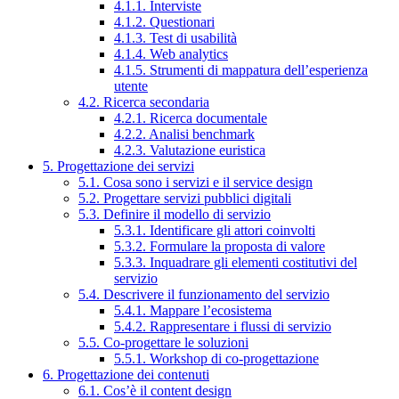
4.1.1. Interviste
4.1.2. Questionari
4.1.3. Test di usabilità
4.1.4. Web analytics
4.1.5. Strumenti di mappatura dell’esperienza
utente
4.2. Ricerca secondaria
4.2.1. Ricerca documentale
4.2.2. Analisi benchmark
4.2.3. Valutazione euristica
5. Progettazione dei servizi
5.1. Cosa sono i servizi e il service design
5.2. Progettare servizi pubblici digitali
5.3. Definire il modello di servizio
5.3.1. Identificare gli attori coinvolti
5.3.2. Formulare la proposta di valore
5.3.3. Inquadrare gli elementi costitutivi del
servizio
5.4. Descrivere il funzionamento del servizio
5.4.1. Mappare l’ecosistema
5.4.2. Rappresentare i flussi di servizio
5.5. Co-progettare le soluzioni
5.5.1. Workshop di co-progettazione
6. Progettazione dei contenuti
6.1. Cos’è il content design