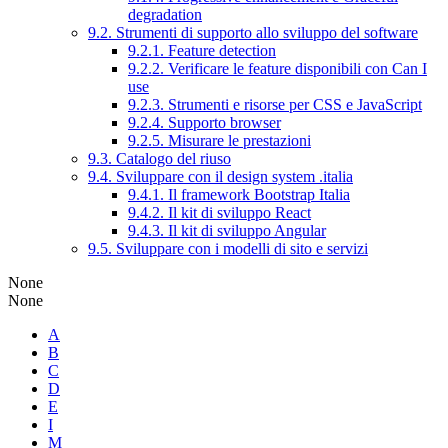
degradation
9.2. Strumenti di supporto allo sviluppo del software
9.2.1. Feature detection
9.2.2. Verificare le feature disponibili con Can I
use
9.2.3. Strumenti e risorse per CSS e JavaScript
9.2.4. Supporto browser
9.2.5. Misurare le prestazioni
9.3. Catalogo del riuso
9.4. Sviluppare con il design system .italia
9.4.1. Il framework Bootstrap Italia
9.4.2. Il kit di sviluppo React
9.4.3. Il kit di sviluppo Angular
9.5. Sviluppare con i modelli di sito e servizi
None
None
A
B
C
D
E
I
M