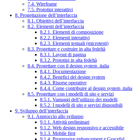
7.4. Wireframe
7.5. Prototipi interattivi
8. Progettazione dell’interfaccia
8.1. Obiettivi dell’interfaccia
8.2. Elementi dell’interfaccia
8.2.1. Elementi di composizione
8.2.2. Elementi interattivi
8.2.3. Elementi testuali (microtesti)
8.3. Progettare e costruire in alta fedeltà
8.3.1. Layout di pagina
8.3.2. Prototipi in alta fedeltà
8.4. Progettare con il design system .italia
8.4.1. Documentazione
8.4.2. Benefici del design system
8.4.3. Risorse operative
8.4.4. Come contribuire al design system .italia
8.5. Progettare con i modelli di sito e servizi
8.5.1. Vantaggi dell’utilizzo dei modelli
8.5.2. I modelli di sito e servizi disponibili
9. Sviluppo dell’interfaccia
9.1. Approccio allo sviluppo
9.1.1. Attività preliminari
9.1.2. Web design responsivo e accessibile
9.1.3. Mobile first
9.1.4. Progressive enhancement e Graceful