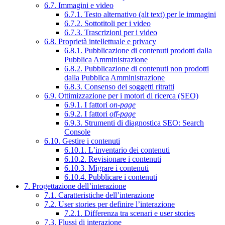
6.7. Immagini e video
6.7.1. Testo alternativo (alt text) per le immagini
6.7.2. Sottotitoli per i video
6.7.3. Trascrizioni per i video
6.8. Proprietà intellettuale e privacy
6.8.1. Pubblicazione di contenuti prodotti dalla
Pubblica Amministrazione
6.8.2. Pubblicazione di contenuti non prodotti
dalla Pubblica Amministrazione
6.8.3. Consenso dei soggetti ritratti
6.9. Ottimizzazione per i motori di ricerca (SEO)
6.9.1. I fattori
on-page
6.9.2. I fattori
off-page
6.9.3. Strumenti di diagnostica SEO: Search
Console
6.10. Gestire i contenuti
6.10.1. L’inventario dei contenuti
6.10.2. Revisionare i contenuti
6.10.3. Migrare i contenuti
6.10.4. Pubblicare i contenuti
7. Progettazione dell’interazione
7.1. Caratteristiche dell’interazione
7.2. User stories per definire l’interazione
7.2.1. Differenza tra scenari e user stories
7.3. Flussi di interazione