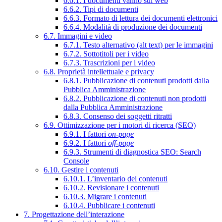
6.6.1. I documenti vanno sul web
6.6.2. Tipi di documenti
6.6.3. Formato di lettura dei documenti elettronici
6.6.4. Modalità di produzione dei documenti
6.7. Immagini e video
6.7.1. Testo alternativo (alt text) per le immagini
6.7.2. Sottotitoli per i video
6.7.3. Trascrizioni per i video
6.8. Proprietà intellettuale e privacy
6.8.1. Pubblicazione di contenuti prodotti dalla
Pubblica Amministrazione
6.8.2. Pubblicazione di contenuti non prodotti
dalla Pubblica Amministrazione
6.8.3. Consenso dei soggetti ritratti
6.9. Ottimizzazione per i motori di ricerca (SEO)
6.9.1. I fattori
on-page
6.9.2. I fattori
off-page
6.9.3. Strumenti di diagnostica SEO: Search
Console
6.10. Gestire i contenuti
6.10.1. L’inventario dei contenuti
6.10.2. Revisionare i contenuti
6.10.3. Migrare i contenuti
6.10.4. Pubblicare i contenuti
7. Progettazione dell’interazione