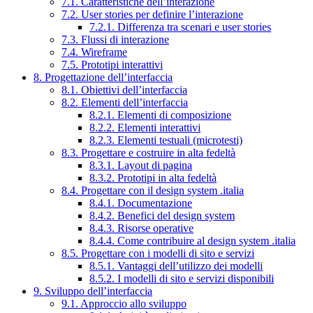
7.1. Caratteristiche dell’interazione
7.2. User stories per definire l’interazione
7.2.1. Differenza tra scenari e user stories
7.3. Flussi di interazione
7.4. Wireframe
7.5. Prototipi interattivi
8. Progettazione dell’interfaccia
8.1. Obiettivi dell’interfaccia
8.2. Elementi dell’interfaccia
8.2.1. Elementi di composizione
8.2.2. Elementi interattivi
8.2.3. Elementi testuali (microtesti)
8.3. Progettare e costruire in alta fedeltà
8.3.1. Layout di pagina
8.3.2. Prototipi in alta fedeltà
8.4. Progettare con il design system .italia
8.4.1. Documentazione
8.4.2. Benefici del design system
8.4.3. Risorse operative
8.4.4. Come contribuire al design system .italia
8.5. Progettare con i modelli di sito e servizi
8.5.1. Vantaggi dell’utilizzo dei modelli
8.5.2. I modelli di sito e servizi disponibili
9. Sviluppo dell’interfaccia
9.1. Approccio allo sviluppo