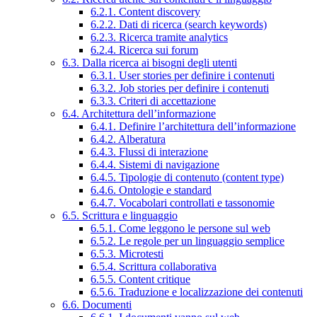
6.2.1. Content discovery
6.2.2. Dati di ricerca (search keywords)
6.2.3. Ricerca tramite analytics
6.2.4. Ricerca sui forum
6.3. Dalla ricerca ai bisogni degli utenti
6.3.1. User stories per definire i contenuti
6.3.2. Job stories per definire i contenuti
6.3.3. Criteri di accettazione
6.4. Architettura dell’informazione
6.4.1. Definire l’architettura dell’informazione
6.4.2. Alberatura
6.4.3. Flussi di interazione
6.4.4. Sistemi di navigazione
6.4.5. Tipologie di contenuto (content type)
6.4.6. Ontologie e standard
6.4.7. Vocabolari controllati e tassonomie
6.5. Scrittura e linguaggio
6.5.1. Come leggono le persone sul web
6.5.2. Le regole per un linguaggio semplice
6.5.3. Microtesti
6.5.4. Scrittura collaborativa
6.5.5. Content critique
6.5.6. Traduzione e localizzazione dei contenuti
6.6. Documenti