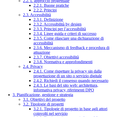
2.2. L’approccio progettuale
2.2.1. Buone pratiche
2.2.2. Principi
2.3. Accessibilità
2.3.1. Definizione
2.3.2. Accessibilità by design
2.3.3. Principi per l’accessibilità
2.3.4. Linee guida e criteri di successo
2.3.5. Come rilasciare una dichiarazione di
accessibilità
2.3.6. Meccanismo di feedback e procedura di
attuazione
2.3.7. Obiettivi accessibilità
2.3.8. Normativa e approfondimenti
2.4. Privacy
2.4.1. Come rispettare la privacy sin dalla
progettazione di un sito o servizio digitale
2.4.2. Richiedi il consenso quando necessario
2.4.3. Le basi del sito web: architettura,
informativa privacy, riferimenti DPO
3. Pianificazione, gestione e strategia
3.1. Obiettivi del progetto
3.2. Tipologie di progetti
3.2.1. Tipologie di progetto in base agli attori
coinvolti nel servizio