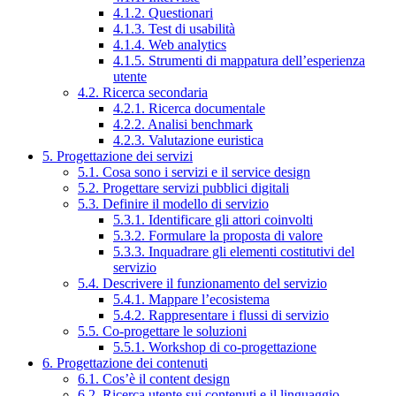
4.1.2. Questionari
4.1.3. Test di usabilità
4.1.4. Web analytics
4.1.5. Strumenti di mappatura dell’esperienza
utente
4.2. Ricerca secondaria
4.2.1. Ricerca documentale
4.2.2. Analisi benchmark
4.2.3. Valutazione euristica
5. Progettazione dei servizi
5.1. Cosa sono i servizi e il service design
5.2. Progettare servizi pubblici digitali
5.3. Definire il modello di servizio
5.3.1. Identificare gli attori coinvolti
5.3.2. Formulare la proposta di valore
5.3.3. Inquadrare gli elementi costitutivi del
servizio
5.4. Descrivere il funzionamento del servizio
5.4.1. Mappare l’ecosistema
5.4.2. Rappresentare i flussi di servizio
5.5. Co-progettare le soluzioni
5.5.1. Workshop di co-progettazione
6. Progettazione dei contenuti
6.1. Cos’è il content design
6.2. Ricerca utente sui contenuti e il linguaggio