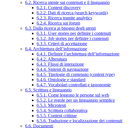
6.2. Ricerca utente sui contenuti e il linguaggio
6.2.1. Content discovery
6.2.2. Dati di ricerca (search keywords)
6.2.3. Ricerca tramite analytics
6.2.4. Ricerca sui forum
6.3. Dalla ricerca ai bisogni degli utenti
6.3.1. User stories per definire i contenuti
6.3.2. Job stories per definire i contenuti
6.3.3. Criteri di accettazione
6.4. Architettura dell’informazione
6.4.1. Definire l’architettura dell’informazione
6.4.2. Alberatura
6.4.3. Flussi di interazione
6.4.4. Sistemi di navigazione
6.4.5. Tipologie di contenuto (content type)
6.4.6. Ontologie e standard
6.4.7. Vocabolari controllati e tassonomie
6.5. Scrittura e linguaggio
6.5.1. Come leggono le persone sul web
6.5.2. Le regole per un linguaggio semplice
6.5.3. Microtesti
6.5.4. Scrittura collaborativa
6.5.5. Content critique
6.5.6. Traduzione e localizzazione dei contenuti
6.6. Documenti