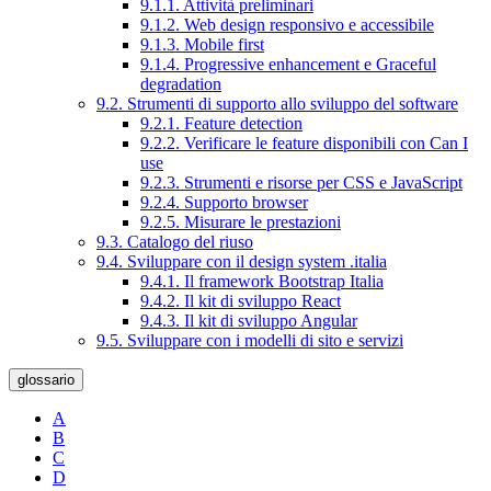
9.1.1. Attività preliminari
9.1.2. Web design responsivo e accessibile
9.1.3. Mobile first
9.1.4. Progressive enhancement e Graceful
degradation
9.2. Strumenti di supporto allo sviluppo del software
9.2.1. Feature detection
9.2.2. Verificare le feature disponibili con Can I
use
9.2.3. Strumenti e risorse per CSS e JavaScript
9.2.4. Supporto browser
9.2.5. Misurare le prestazioni
9.3. Catalogo del riuso
9.4. Sviluppare con il design system .italia
9.4.1. Il framework Bootstrap Italia
9.4.2. Il kit di sviluppo React
9.4.3. Il kit di sviluppo Angular
9.5. Sviluppare con i modelli di sito e servizi
glossario
A
B
C
D