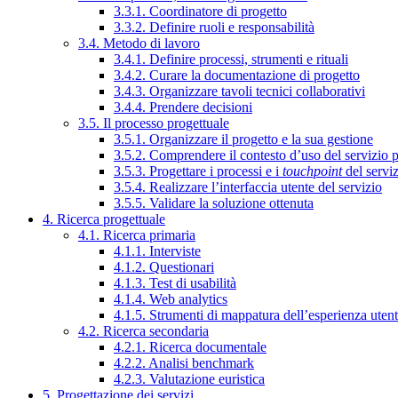
3.3.1. Coordinatore di progetto
3.3.2. Definire ruoli e responsabilità
3.4. Metodo di lavoro
3.4.1. Definire processi, strumenti e rituali
3.4.2. Curare la documentazione di progetto
3.4.3. Organizzare tavoli tecnici collaborativi
3.4.4. Prendere decisioni
3.5. Il processo progettuale
3.5.1. Organizzare il progetto e la sua gestione
3.5.2. Comprendere il contesto d’uso del servizio 
3.5.3. Progettare i processi e i
touchpoint
del servi
3.5.4. Realizzare l’interfaccia utente del servizio
3.5.5. Validare la soluzione ottenuta
4. Ricerca progettuale
4.1. Ricerca primaria
4.1.1. Interviste
4.1.2. Questionari
4.1.3. Test di usabilità
4.1.4. Web analytics
4.1.5. Strumenti di mappatura dell’esperienza uten
4.2. Ricerca secondaria
4.2.1. Ricerca documentale
4.2.2. Analisi benchmark
4.2.3. Valutazione euristica
5. Progettazione dei servizi