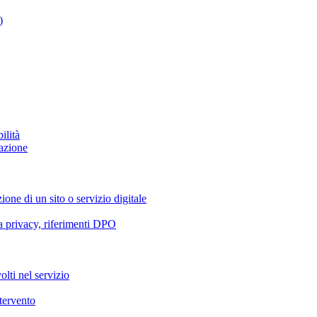
)
ilità
azione
ione di un sito o servizio digitale
va privacy, riferimenti DPO
olti nel servizio
ntervento