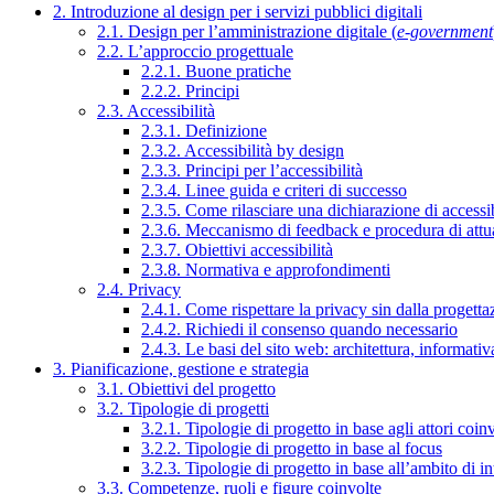
2. Introduzione al design per i servizi pubblici digitali
2.1. Design per l’amministrazione digitale (
e-government
2.2. L’approccio progettuale
2.2.1. Buone pratiche
2.2.2. Principi
2.3. Accessibilità
2.3.1. Definizione
2.3.2. Accessibilità by design
2.3.3. Principi per l’accessibilità
2.3.4. Linee guida e criteri di successo
2.3.5. Come rilasciare una dichiarazione di accessib
2.3.6. Meccanismo di feedback e procedura di attu
2.3.7. Obiettivi accessibilità
2.3.8. Normativa e approfondimenti
2.4. Privacy
2.4.1. Come rispettare la privacy sin dalla progettaz
2.4.2. Richiedi il consenso quando necessario
2.4.3. Le basi del sito web: architettura, informati
3. Pianificazione, gestione e strategia
3.1. Obiettivi del progetto
3.2. Tipologie di progetti
3.2.1. Tipologie di progetto in base agli attori coinv
3.2.2. Tipologie di progetto in base al focus
3.2.3. Tipologie di progetto in base all’ambito di i
3.3. Competenze, ruoli e figure coinvolte