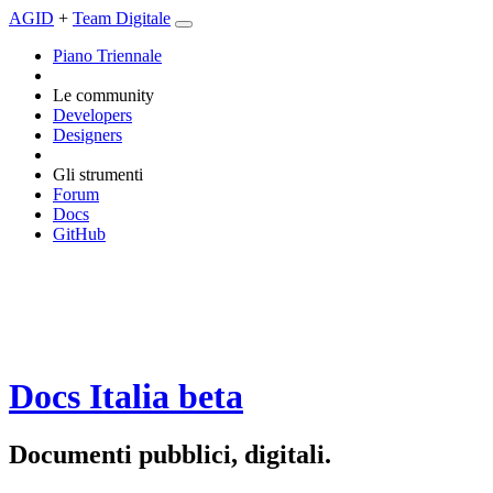
AGID
+
Team Digitale
Piano Triennale
Le community
Developers
Designers
Gli strumenti
Forum
Docs
GitHub
Docs Italia
beta
Documenti pubblici, digitali.