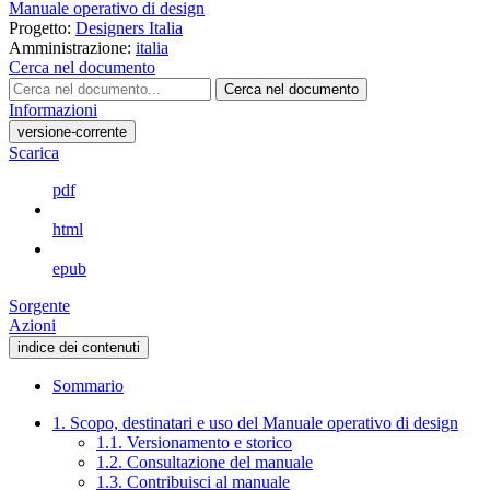
Manuale operativo di design
Progetto:
Designers Italia
Amministrazione:
italia
Cerca nel documento
Cerca nel documento
Informazioni
versione-corrente
Scarica
pdf
html
epub
Sorgente
Azioni
indice dei contenuti
Sommario
1. Scopo, destinatari e uso del Manuale operativo di design
1.1. Versionamento e storico
1.2. Consultazione del manuale
1.3. Contribuisci al manuale