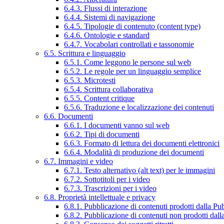
6.4.3. Flussi di interazione
6.4.4. Sistemi di navigazione
6.4.5. Tipologie di contenuto (content type)
6.4.6. Ontologie e standard
6.4.7. Vocabolari controllati e tassonomie
6.5. Scrittura e linguaggio
6.5.1. Come leggono le persone sul web
6.5.2. Le regole per un linguaggio semplice
6.5.3. Microtesti
6.5.4. Scrittura collaborativa
6.5.5. Content critique
6.5.6. Traduzione e localizzazione dei contenuti
6.6. Documenti
6.6.1. I documenti vanno sul web
6.6.2. Tipi di documenti
6.6.3. Formato di lettura dei documenti elettronici
6.6.4. Modalità di produzione dei documenti
6.7. Immagini e video
6.7.1. Testo alternativo (alt text) per le immagini
6.7.2. Sottotitoli per i video
6.7.3. Trascrizioni per i video
6.8. Proprietà intellettuale e privacy
6.8.1. Pubblicazione di contenuti prodotti dalla P
6.8.2. Pubblicazione di contenuti non prodotti dal