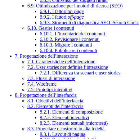
6.8.3. Consenso dei soggetti ritratti
6.9. Ottimizzazione per i motori di ricerca (SEO)
6.9.1. I fattori
on-page
6.9.2. I fattori
off-page
6.9.3. Strumenti di diagnostica SEO: Search Cons
6.10. Gestire i contenuti
6.10.1. L’inventario dei contenuti
6.10.2. Revisionare i contenuti
6.10.3. Migrare i contenuti
6.10.4. Pubblicare i contenuti
7. Progettazione dell’interazione
7.1. Caratteristiche dell’interazione
7.2. User stories per definire l’interazione
7.2.1. Differenza tra scenari e user stories
7.3. Flussi di interazione
7.4. Wireframe
7.5. Prototipi interattivi
8. Progettazione dell’interfaccia
8.1. Obiettivi dell’interfaccia
8.2. Elementi dell’interfaccia
8.2.1. Elementi di composizione
8.2.2. Elementi interattivi
8.2.3. Elementi testuali (microtesti)
8.3. Progettare e costruire in alta fedeltà
8.3.1. Layout di pagina