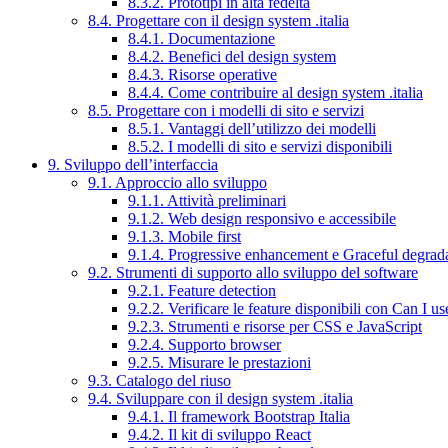
8.3.2. Prototipi in alta fedeltà
8.4. Progettare con il design system .italia
8.4.1. Documentazione
8.4.2. Benefici del design system
8.4.3. Risorse operative
8.4.4. Come contribuire al design system .italia
8.5. Progettare con i modelli di sito e servizi
8.5.1. Vantaggi dell’utilizzo dei modelli
8.5.2. I modelli di sito e servizi disponibili
9. Sviluppo dell’interfaccia
9.1. Approccio allo sviluppo
9.1.1. Attività preliminari
9.1.2. Web design responsivo e accessibile
9.1.3. Mobile first
9.1.4. Progressive enhancement e Graceful degrad
9.2. Strumenti di supporto allo sviluppo del software
9.2.1. Feature detection
9.2.2. Verificare le feature disponibili con Can I us
9.2.3. Strumenti e risorse per CSS e JavaScript
9.2.4. Supporto browser
9.2.5. Misurare le prestazioni
9.3. Catalogo del riuso
9.4. Sviluppare con il design system .italia
9.4.1. Il framework Bootstrap Italia
9.4.2. Il kit di sviluppo React