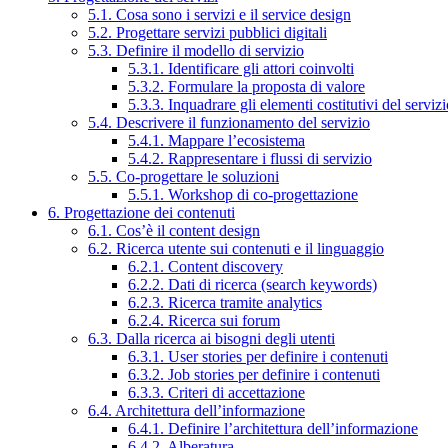
5.1. Cosa sono i servizi e il service design
5.2. Progettare servizi pubblici digitali
5.3. Definire il modello di servizio
5.3.1. Identificare gli attori coinvolti
5.3.2. Formulare la proposta di valore
5.3.3. Inquadrare gli elementi costitutivi del serviz
5.4. Descrivere il funzionamento del servizio
5.4.1. Mappare l’ecosistema
5.4.2. Rappresentare i flussi di servizio
5.5. Co-progettare le soluzioni
5.5.1. Workshop di co-progettazione
6. Progettazione dei contenuti
6.1. Cos’è il content design
6.2. Ricerca utente sui contenuti e il linguaggio
6.2.1. Content discovery
6.2.2. Dati di ricerca (search keywords)
6.2.3. Ricerca tramite analytics
6.2.4. Ricerca sui forum
6.3. Dalla ricerca ai bisogni degli utenti
6.3.1. User stories per definire i contenuti
6.3.2. Job stories per definire i contenuti
6.3.3. Criteri di accettazione
6.4. Architettura dell’informazione
6.4.1. Definire l’architettura dell’informazione
6.4.2. Alberatura