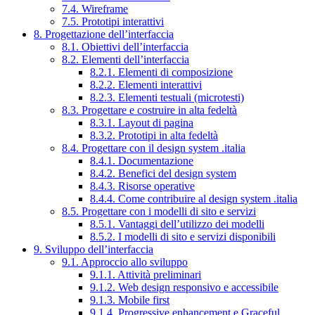
7.4. Wireframe
7.5. Prototipi interattivi
8. Progettazione dell’interfaccia
8.1. Obiettivi dell’interfaccia
8.2. Elementi dell’interfaccia
8.2.1. Elementi di composizione
8.2.2. Elementi interattivi
8.2.3. Elementi testuali (microtesti)
8.3. Progettare e costruire in alta fedeltà
8.3.1. Layout di pagina
8.3.2. Prototipi in alta fedeltà
8.4. Progettare con il design system .italia
8.4.1. Documentazione
8.4.2. Benefici del design system
8.4.3. Risorse operative
8.4.4. Come contribuire al design system .italia
8.5. Progettare con i modelli di sito e servizi
8.5.1. Vantaggi dell’utilizzo dei modelli
8.5.2. I modelli di sito e servizi disponibili
9. Sviluppo dell’interfaccia
9.1. Approccio allo sviluppo
9.1.1. Attività preliminari
9.1.2. Web design responsivo e accessibile
9.1.3. Mobile first
9.1.4. Progressive enhancement e Graceful