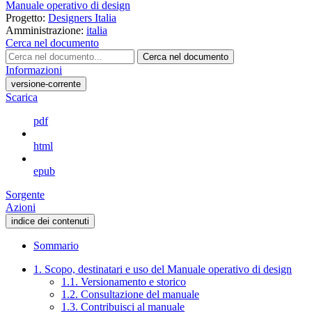
Manuale operativo di design
Progetto:
Designers Italia
Amministrazione:
italia
Cerca nel documento
Cerca nel documento
Informazioni
versione-corrente
Scarica
pdf
html
epub
Sorgente
Azioni
indice dei contenuti
Sommario
1. Scopo, destinatari e uso del Manuale operativo di design
1.1. Versionamento e storico
1.2. Consultazione del manuale
1.3. Contribuisci al manuale