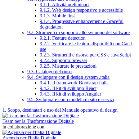
9.1.1. Attività preliminari
9.1.2. Web design responsivo e accessibile
9.1.3. Mobile first
9.1.4. Progressive enhancement e Graceful
degradation
9.2. Strumenti di supporto allo sviluppo del software
9.2.1. Feature detection
9.2.2. Verificare le feature disponibili con Can I
use
9.2.3. Strumenti e risorse per CSS e JavaScript
9.2.4. Supporto browser
9.2.5. Misurare le prestazioni
9.3. Catalogo del riuso
9.4. Sviluppare con il design system .italia
9.4.1. Il framework Bootstrap Italia
9.4.2. Il kit di sviluppo React
9.4.3. Il kit di sviluppo Angular
9.5. Sviluppare con i modelli di sito e servizi
1. Scopo, destinatari e uso del Manuale operativo di design
Team per la Trasformazione Digitale
in collaborazione con
Agenzia per l'Italia Digitale