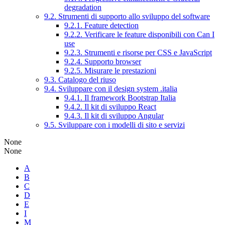
degradation
9.2. Strumenti di supporto allo sviluppo del software
9.2.1. Feature detection
9.2.2. Verificare le feature disponibili con Can I
use
9.2.3. Strumenti e risorse per CSS e JavaScript
9.2.4. Supporto browser
9.2.5. Misurare le prestazioni
9.3. Catalogo del riuso
9.4. Sviluppare con il design system .italia
9.4.1. Il framework Bootstrap Italia
9.4.2. Il kit di sviluppo React
9.4.3. Il kit di sviluppo Angular
9.5. Sviluppare con i modelli di sito e servizi
None
None
A
B
C
D
E
I
M