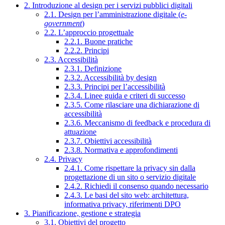
2. Introduzione al design per i servizi pubblici digitali
2.1. Design per l’amministrazione digitale (
e-
government
)
2.2. L’approccio progettuale
2.2.1. Buone pratiche
2.2.2. Principi
2.3. Accessibilità
2.3.1. Definizione
2.3.2. Accessibilità by design
2.3.3. Principi per l’accessibilità
2.3.4. Linee guida e criteri di successo
2.3.5. Come rilasciare una dichiarazione di
accessibilità
2.3.6. Meccanismo di feedback e procedura di
attuazione
2.3.7. Obiettivi accessibilità
2.3.8. Normativa e approfondimenti
2.4. Privacy
2.4.1. Come rispettare la privacy sin dalla
progettazione di un sito o servizio digitale
2.4.2. Richiedi il consenso quando necessario
2.4.3. Le basi del sito web: architettura,
informativa privacy, riferimenti DPO
3. Pianificazione, gestione e strategia
3.1. Obiettivi del progetto