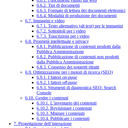
6.6.1. I documenti vanno sul web
6.6.2. Tipi di documenti
6.6.3. Formato di lettura dei documenti elettronici
6.6.4. Modalità di produzione dei documenti
6.7. Immagini e video
6.7.1. Testo alternativo (alt text) per le immagini
6.7.2. Sottotitoli per i video
6.7.3. Trascrizioni per i video
6.8. Proprietà intellettuale e privacy
6.8.1. Pubblicazione di contenuti prodotti dalla
Pubblica Amministrazione
6.8.2. Pubblicazione di contenuti non prodotti
dalla Pubblica Amministrazione
6.8.3. Consenso dei soggetti ritratti
6.9. Ottimizzazione per i motori di ricerca (SEO)
6.9.1. I fattori
on-page
6.9.2. I fattori
off-page
6.9.3. Strumenti di diagnostica SEO: Search
Console
6.10. Gestire i contenuti
6.10.1. L’inventario dei contenuti
6.10.2. Revisionare i contenuti
6.10.3. Migrare i contenuti
6.10.4. Pubblicare i contenuti
7. Progettazione dell’interazione