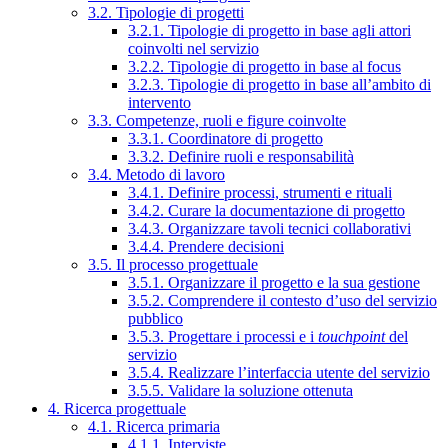
3.2. Tipologie di progetti
3.2.1. Tipologie di progetto in base agli attori
coinvolti nel servizio
3.2.2. Tipologie di progetto in base al focus
3.2.3. Tipologie di progetto in base all’ambito di
intervento
3.3. Competenze, ruoli e figure coinvolte
3.3.1. Coordinatore di progetto
3.3.2. Definire ruoli e responsabilità
3.4. Metodo di lavoro
3.4.1. Definire processi, strumenti e rituali
3.4.2. Curare la documentazione di progetto
3.4.3. Organizzare tavoli tecnici collaborativi
3.4.4. Prendere decisioni
3.5. Il processo progettuale
3.5.1. Organizzare il progetto e la sua gestione
3.5.2. Comprendere il contesto d’uso del servizio
pubblico
3.5.3. Progettare i processi e i
touchpoint
del
servizio
3.5.4. Realizzare l’interfaccia utente del servizio
3.5.5. Validare la soluzione ottenuta
4. Ricerca progettuale
4.1. Ricerca primaria
4.1.1. Interviste