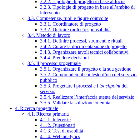
3.2.2. Tipologie di progetto in base al focus
3.2.3. Tipologie di progetto in base all’ambito di
intervento
3.3. Competenze, ruoli e figure coinvolte
3.3.1. Coordinatore di progetto
3.3.2. Definire ruoli e responsabilità
3.4. Metodo di lavoro
3.4.1. Definire processi, strumenti e rituali
3.4.2. Curare la documentazione di progetto
3.4.3. Organizzare tavoli tecnici collaborativi
3.4.4. Prendere decisioni
3.5. Il processo progettuale
3.5.1. Organizzare il progetto e la sua gestione
3.5.2. Comprendere il contesto d’uso del servizio
pubblico
3.5.3. Progettare i processi e i
touchpoint
del
servizio
3.5.4. Realizzare l’interfaccia utente del servizio
3.5.5. Validare la soluzione ottenuta
4. Ricerca progettuale
4.1. Ricerca primaria
4.1.1. Interviste
4.1.2. Questionari
4.1.3. Test di usabilità
4.1.4. Web analytics