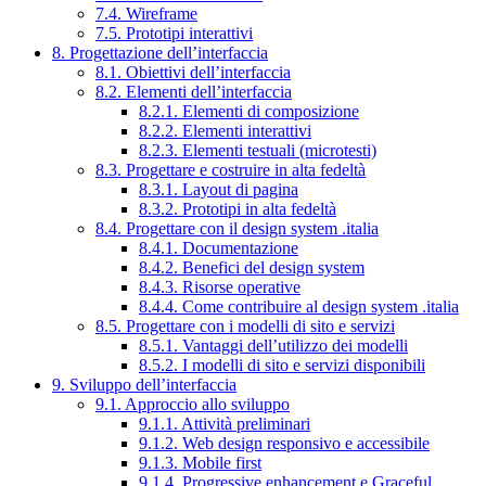
7.4. Wireframe
7.5. Prototipi interattivi
8. Progettazione dell’interfaccia
8.1. Obiettivi dell’interfaccia
8.2. Elementi dell’interfaccia
8.2.1. Elementi di composizione
8.2.2. Elementi interattivi
8.2.3. Elementi testuali (microtesti)
8.3. Progettare e costruire in alta fedeltà
8.3.1. Layout di pagina
8.3.2. Prototipi in alta fedeltà
8.4. Progettare con il design system .italia
8.4.1. Documentazione
8.4.2. Benefici del design system
8.4.3. Risorse operative
8.4.4. Come contribuire al design system .italia
8.5. Progettare con i modelli di sito e servizi
8.5.1. Vantaggi dell’utilizzo dei modelli
8.5.2. I modelli di sito e servizi disponibili
9. Sviluppo dell’interfaccia
9.1. Approccio allo sviluppo
9.1.1. Attività preliminari
9.1.2. Web design responsivo e accessibile
9.1.3. Mobile first
9.1.4. Progressive enhancement e Graceful