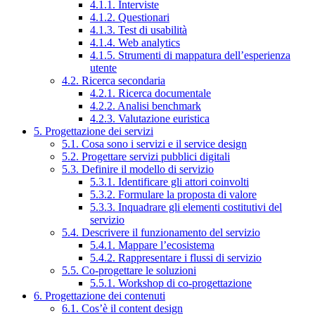
4.1.1. Interviste
4.1.2. Questionari
4.1.3. Test di usabilità
4.1.4. Web analytics
4.1.5. Strumenti di mappatura dell’esperienza
utente
4.2. Ricerca secondaria
4.2.1. Ricerca documentale
4.2.2. Analisi benchmark
4.2.3. Valutazione euristica
5. Progettazione dei servizi
5.1. Cosa sono i servizi e il service design
5.2. Progettare servizi pubblici digitali
5.3. Definire il modello di servizio
5.3.1. Identificare gli attori coinvolti
5.3.2. Formulare la proposta di valore
5.3.3. Inquadrare gli elementi costitutivi del
servizio
5.4. Descrivere il funzionamento del servizio
5.4.1. Mappare l’ecosistema
5.4.2. Rappresentare i flussi di servizio
5.5. Co-progettare le soluzioni
5.5.1. Workshop di co-progettazione
6. Progettazione dei contenuti
6.1. Cos’è il content design