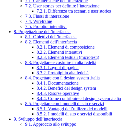
7.1. Caratteristiche dell’interazione
7.2. User stories per definire l’interazione
7.2.1. Differenza tra scenari e user stories
7.3. Flussi di interazione
7.4. Wireframe
7.5. Prototipi interattivi
8. Progettazione dell’interfaccia
8.1. Obiettivi dell’interfaccia
8.2. Elementi dell’interfaccia
8.2.1. Elementi di composizione
8.2.2. Elementi interattivi
8.2.3. Elementi testuali (microtesti)
8.3. Progettare e costruire in alta fedeltà
8.3.1. Layout di pagina
8.3.2. Prototipi in alta fedeltà
8.4. Progettare con il design system .italia
8.4.1. Documentazione
8.4.2. Benefici del design system
8.4.3. Risorse operative
8.4.4. Come contribuire al design system .italia
8.5. Progettare con i modelli di sito e servizi
8.5.1. Vantaggi dell’utilizzo dei modelli
8.5.2. I modelli di sito e servizi disponibili
9. Sviluppo dell’interfaccia
9.1. Approccio allo sviluppo