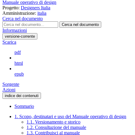
Manuale operativo di design
Progetto:
Designers Italia
Amministrazione:
italia
Cerca nel documento
Cerca nel documento
Informazioni
versione-corrente
Scarica
pdf
html
epub
Sorgente
Azioni
indice dei contenuti
Sommario
1. Scopo, destinatari e uso del Manuale operativo di design
1.1. Versionamento e storico
1.2. Consultazione del manuale
1.3. Contribuisci al manuale