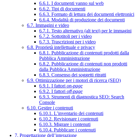
6.6.1. I documenti vanno sul web
6.6.2. Tipi di documenti
6.6.3. Formato di lettura dei documenti elettronici
6.6.4. Modalità di produzione dei documenti
6.7. Immagini e video
6.7.1. Testo alternativo (alt text) per le immagini
6.7.2. Sottotitoli per i video
6.7.3. Trascrizioni per i video
6.8. Proprietà intellettuale e privacy
6.8.1. Pubblicazione di contenuti prodotti dalla
Pubblica Amministrazione
6.8.2. Pubblicazione di contenuti non prodotti
dalla Pubblica Amministrazione
6.8.3. Consenso dei soggetti ritratti
6.9. Ottimizzazione per i motori di ricerca (SEO)
6.9.1. I fattori
on-page
6.9.2. I fattori
off-page
6.9.3. Strumenti di diagnostica SEO: Search
Console
6.10. Gestire i contenuti
6.10.1. L’inventario dei contenuti
6.10.2. Revisionare i contenuti
6.10.3. Migrare i contenuti
6.10.4. Pubblicare i contenuti
7. Progettazione dell’interazione