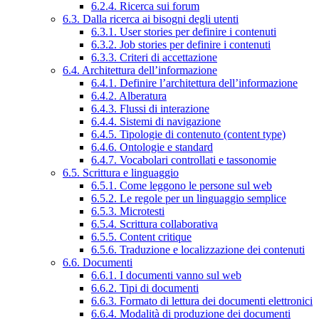
6.2.4. Ricerca sui forum
6.3. Dalla ricerca ai bisogni degli utenti
6.3.1. User stories per definire i contenuti
6.3.2. Job stories per definire i contenuti
6.3.3. Criteri di accettazione
6.4. Architettura dell’informazione
6.4.1. Definire l’architettura dell’informazione
6.4.2. Alberatura
6.4.3. Flussi di interazione
6.4.4. Sistemi di navigazione
6.4.5. Tipologie di contenuto (content type)
6.4.6. Ontologie e standard
6.4.7. Vocabolari controllati e tassonomie
6.5. Scrittura e linguaggio
6.5.1. Come leggono le persone sul web
6.5.2. Le regole per un linguaggio semplice
6.5.3. Microtesti
6.5.4. Scrittura collaborativa
6.5.5. Content critique
6.5.6. Traduzione e localizzazione dei contenuti
6.6. Documenti
6.6.1. I documenti vanno sul web
6.6.2. Tipi di documenti
6.6.3. Formato di lettura dei documenti elettronici
6.6.4. Modalità di produzione dei documenti