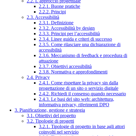
2.2. L’approccio progettuale
2.2.1. Buone pratiche
2.2.2. Principi
2.3. Accessibilità
2.3.1. Definizione
2.3.2. Accessibilità by design
2.3.3. Principi per l’accessibilità
2.3.4. Linee guida e criteri di successo
2.3.5. Come rilasciare una dichiarazione di
accessibilità
2.3.6. Meccanismo di feedback e procedura di
attuazione
2.3.7. Obiettivi accessibilità
2.3.8. Normativa e approfondimenti
2.4. Privacy
2.4.1. Come rispettare la privacy sin dalla
progettazione di un sito o servizio digitale
2.4.2. Richiedi il consenso quando necessario
2.4.3. Le basi del sito web: architettura,
informativa privacy, riferimenti DPO
3. Pianificazione, gestione e strategia
3.1. Obiettivi del progetto
3.2. Tipologie di progetti
3.2.1. Tipologie di progetto in base agli attori
coinvolti nel servizio