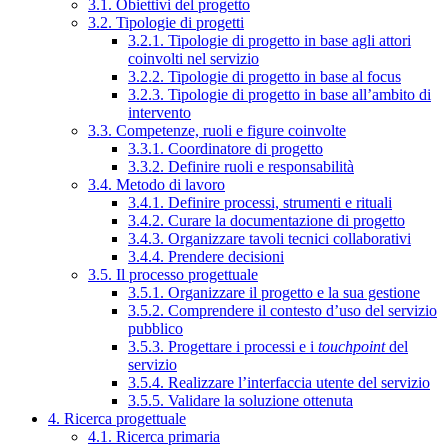
3.1. Obiettivi del progetto
3.2. Tipologie di progetti
3.2.1. Tipologie di progetto in base agli attori
coinvolti nel servizio
3.2.2. Tipologie di progetto in base al focus
3.2.3. Tipologie di progetto in base all’ambito di
intervento
3.3. Competenze, ruoli e figure coinvolte
3.3.1. Coordinatore di progetto
3.3.2. Definire ruoli e responsabilità
3.4. Metodo di lavoro
3.4.1. Definire processi, strumenti e rituali
3.4.2. Curare la documentazione di progetto
3.4.3. Organizzare tavoli tecnici collaborativi
3.4.4. Prendere decisioni
3.5. Il processo progettuale
3.5.1. Organizzare il progetto e la sua gestione
3.5.2. Comprendere il contesto d’uso del servizio
pubblico
3.5.3. Progettare i processi e i
touchpoint
del
servizio
3.5.4. Realizzare l’interfaccia utente del servizio
3.5.5. Validare la soluzione ottenuta
4. Ricerca progettuale
4.1. Ricerca primaria