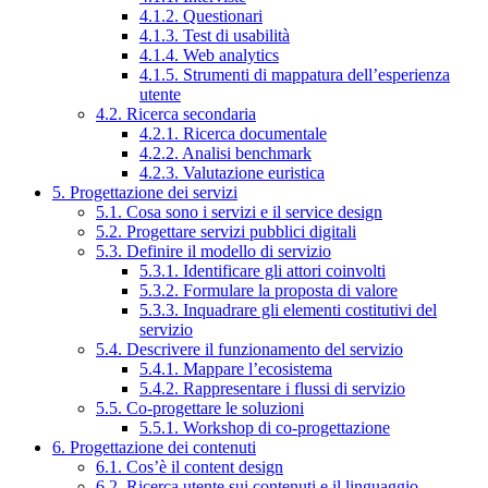
4.1.2. Questionari
4.1.3. Test di usabilità
4.1.4. Web analytics
4.1.5. Strumenti di mappatura dell’esperienza
utente
4.2. Ricerca secondaria
4.2.1. Ricerca documentale
4.2.2. Analisi benchmark
4.2.3. Valutazione euristica
5. Progettazione dei servizi
5.1. Cosa sono i servizi e il service design
5.2. Progettare servizi pubblici digitali
5.3. Definire il modello di servizio
5.3.1. Identificare gli attori coinvolti
5.3.2. Formulare la proposta di valore
5.3.3. Inquadrare gli elementi costitutivi del
servizio
5.4. Descrivere il funzionamento del servizio
5.4.1. Mappare l’ecosistema
5.4.2. Rappresentare i flussi di servizio
5.5. Co-progettare le soluzioni
5.5.1. Workshop di co-progettazione
6. Progettazione dei contenuti
6.1. Cos’è il content design
6.2. Ricerca utente sui contenuti e il linguaggio