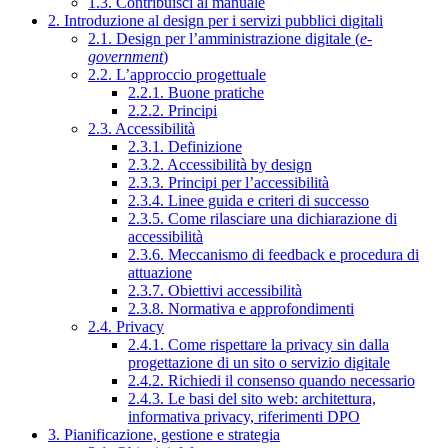
1.3. Contribuisci al manuale
2. Introduzione al design per i servizi pubblici digitali
2.1. Design per l’amministrazione digitale (
e-
government
)
2.2. L’approccio progettuale
2.2.1. Buone pratiche
2.2.2. Principi
2.3. Accessibilità
2.3.1. Definizione
2.3.2. Accessibilità by design
2.3.3. Principi per l’accessibilità
2.3.4. Linee guida e criteri di successo
2.3.5. Come rilasciare una dichiarazione di
accessibilità
2.3.6. Meccanismo di feedback e procedura di
attuazione
2.3.7. Obiettivi accessibilità
2.3.8. Normativa e approfondimenti
2.4. Privacy
2.4.1. Come rispettare la privacy sin dalla
progettazione di un sito o servizio digitale
2.4.2. Richiedi il consenso quando necessario
2.4.3. Le basi del sito web: architettura,
informativa privacy, riferimenti DPO
3. Pianificazione, gestione e strategia