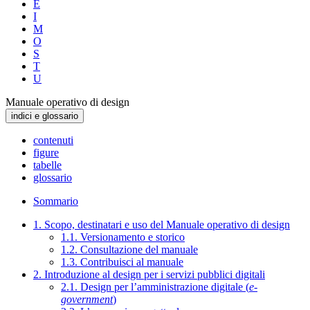
E
I
M
O
S
T
U
Manuale operativo di design
indici e glossario
contenuti
figure
tabelle
glossario
Sommario
1. Scopo, destinatari e uso del Manuale operativo di design
1.1. Versionamento e storico
1.2. Consultazione del manuale
1.3. Contribuisci al manuale
2. Introduzione al design per i servizi pubblici digitali
2.1. Design per l’amministrazione digitale (
e-
government
)