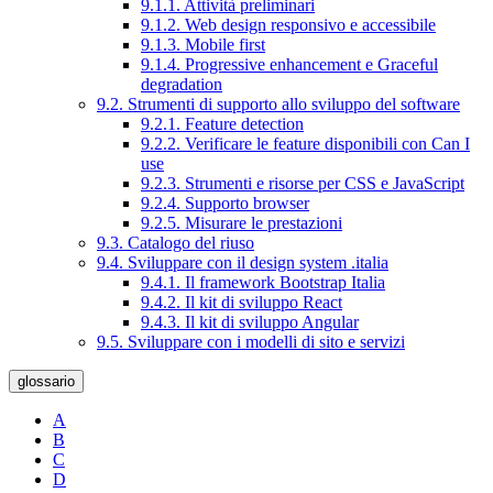
9.1.1. Attività preliminari
9.1.2. Web design responsivo e accessibile
9.1.3. Mobile first
9.1.4. Progressive enhancement e Graceful
degradation
9.2. Strumenti di supporto allo sviluppo del software
9.2.1. Feature detection
9.2.2. Verificare le feature disponibili con Can I
use
9.2.3. Strumenti e risorse per CSS e JavaScript
9.2.4. Supporto browser
9.2.5. Misurare le prestazioni
9.3. Catalogo del riuso
9.4. Sviluppare con il design system .italia
9.4.1. Il framework Bootstrap Italia
9.4.2. Il kit di sviluppo React
9.4.3. Il kit di sviluppo Angular
9.5. Sviluppare con i modelli di sito e servizi
glossario
A
B
C
D