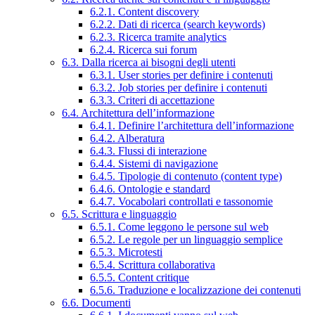
6.2.1. Content discovery
6.2.2. Dati di ricerca (search keywords)
6.2.3. Ricerca tramite analytics
6.2.4. Ricerca sui forum
6.3. Dalla ricerca ai bisogni degli utenti
6.3.1. User stories per definire i contenuti
6.3.2. Job stories per definire i contenuti
6.3.3. Criteri di accettazione
6.4. Architettura dell’informazione
6.4.1. Definire l’architettura dell’informazione
6.4.2. Alberatura
6.4.3. Flussi di interazione
6.4.4. Sistemi di navigazione
6.4.5. Tipologie di contenuto (content type)
6.4.6. Ontologie e standard
6.4.7. Vocabolari controllati e tassonomie
6.5. Scrittura e linguaggio
6.5.1. Come leggono le persone sul web
6.5.2. Le regole per un linguaggio semplice
6.5.3. Microtesti
6.5.4. Scrittura collaborativa
6.5.5. Content critique
6.5.6. Traduzione e localizzazione dei contenuti
6.6. Documenti