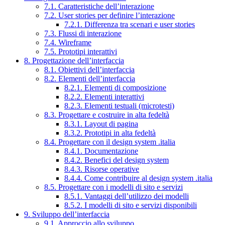
7.1. Caratteristiche dell’interazione
7.2. User stories per definire l’interazione
7.2.1. Differenza tra scenari e user stories
7.3. Flussi di interazione
7.4. Wireframe
7.5. Prototipi interattivi
8. Progettazione dell’interfaccia
8.1. Obiettivi dell’interfaccia
8.2. Elementi dell’interfaccia
8.2.1. Elementi di composizione
8.2.2. Elementi interattivi
8.2.3. Elementi testuali (microtesti)
8.3. Progettare e costruire in alta fedeltà
8.3.1. Layout di pagina
8.3.2. Prototipi in alta fedeltà
8.4. Progettare con il design system .italia
8.4.1. Documentazione
8.4.2. Benefici del design system
8.4.3. Risorse operative
8.4.4. Come contribuire al design system .italia
8.5. Progettare con i modelli di sito e servizi
8.5.1. Vantaggi dell’utilizzo dei modelli
8.5.2. I modelli di sito e servizi disponibili
9. Sviluppo dell’interfaccia
9.1. Approccio allo sviluppo