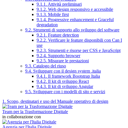
9.1.1. Attività preliminari
9.1.2. Web design responsivo e accessibile
9.1.3. Mobile first
9.1.4. Progressive enhancement e Graceful
degradation
9.2. Strumenti di supporto allo sviluppo del software
9.2.1. Feature detection
9.2.2. Verificare le feature disponibili con Can I
use
9.2.3. Strumenti e risorse per CSS e JavaScript
9.2.4. Supporto browser
9.2.5. Misurare le prestazioni
9.3. Catalogo del riuso
9.4. Sviluppare con il design system .italia
9.4.1. Il framework Bootstrap Italia
9.4.2. Il kit di sviluppo React
9.4.3. Il kit di sviluppo Angular
9.5. Sviluppare con i modelli di sito e servizi
1. Scopo, destinatari e uso del Manuale operativo di design
Team per la Trasformazione Digitale
in collaborazione con
Agenzia per l'Italia Digitale