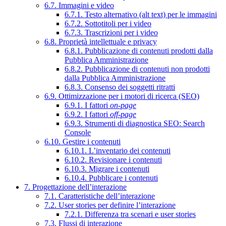
6.7. Immagini e video
6.7.1. Testo alternativo (alt text) per le immagini
6.7.2. Sottotitoli per i video
6.7.3. Trascrizioni per i video
6.8. Proprietà intellettuale e privacy
6.8.1. Pubblicazione di contenuti prodotti dalla
Pubblica Amministrazione
6.8.2. Pubblicazione di contenuti non prodotti
dalla Pubblica Amministrazione
6.8.3. Consenso dei soggetti ritratti
6.9. Ottimizzazione per i motori di ricerca (SEO)
6.9.1. I fattori
on-page
6.9.2. I fattori
off-page
6.9.3. Strumenti di diagnostica SEO: Search
Console
6.10. Gestire i contenuti
6.10.1. L’inventario dei contenuti
6.10.2. Revisionare i contenuti
6.10.3. Migrare i contenuti
6.10.4. Pubblicare i contenuti
7. Progettazione dell’interazione
7.1. Caratteristiche dell’interazione
7.2. User stories per definire l’interazione
7.2.1. Differenza tra scenari e user stories
7.3. Flussi di interazione