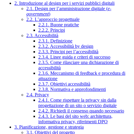
2. Introduzione al design per i servizi pubblici digitali
2.1. Design per l’amministrazione digitale (
e-
government
)
2.2. L’approccio progettuale
2.2.1. Buone pratiche
2.2.2. Principi
2.3. Accessibilità
2.3.1. Definizione
2.3.2. Accessibilità by design
2.3.3. Principi per l’accessibilità
2.3.4. Linee guida e criteri di successo
2.3.5. Come rilasciare una dichiarazione di
accessibilità
2.3.6. Meccanismo di feedback e procedura di
attuazione
2.3.7. Obiettivi accessibilità
2.3.8. Normativa e approfondimenti
2.4. Privacy
2.4.1. Come rispettare la privacy sin dalla
progettazione di un sito o servizio digitale
2.4.2. Richiedi il consenso quando necessario
2.4.3. Le basi del sito web: architettura,
informativa privacy, riferimenti DPO
3. Pianificazione, gestione e strategia
3.1. Obiettivi del progetto