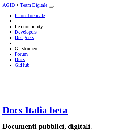
AGID
+
Team Digitale
Piano Triennale
Le community
Developers
Designers
Gli strumenti
Forum
Docs
GitHub
Docs Italia
beta
Documenti pubblici, digitali.