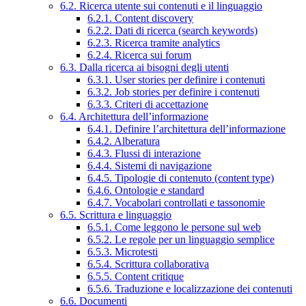
6.2. Ricerca utente sui contenuti e il linguaggio
6.2.1. Content discovery
6.2.2. Dati di ricerca (search keywords)
6.2.3. Ricerca tramite analytics
6.2.4. Ricerca sui forum
6.3. Dalla ricerca ai bisogni degli utenti
6.3.1. User stories per definire i contenuti
6.3.2. Job stories per definire i contenuti
6.3.3. Criteri di accettazione
6.4. Architettura dell’informazione
6.4.1. Definire l’architettura dell’informazione
6.4.2. Alberatura
6.4.3. Flussi di interazione
6.4.4. Sistemi di navigazione
6.4.5. Tipologie di contenuto (content type)
6.4.6. Ontologie e standard
6.4.7. Vocabolari controllati e tassonomie
6.5. Scrittura e linguaggio
6.5.1. Come leggono le persone sul web
6.5.2. Le regole per un linguaggio semplice
6.5.3. Microtesti
6.5.4. Scrittura collaborativa
6.5.5. Content critique
6.5.6. Traduzione e localizzazione dei contenuti
6.6. Documenti