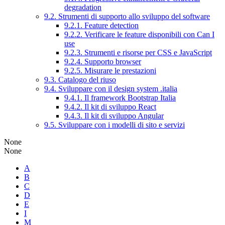
degradation
9.2. Strumenti di supporto allo sviluppo del software
9.2.1. Feature detection
9.2.2. Verificare le feature disponibili con Can I
use
9.2.3. Strumenti e risorse per CSS e JavaScript
9.2.4. Supporto browser
9.2.5. Misurare le prestazioni
9.3. Catalogo del riuso
9.4. Sviluppare con il design system .italia
9.4.1. Il framework Bootstrap Italia
9.4.2. Il kit di sviluppo React
9.4.3. Il kit di sviluppo Angular
9.5. Sviluppare con i modelli di sito e servizi
None
None
A
B
C
D
E
I
M