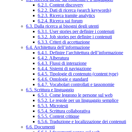
6.2.1. Content discovery
6.2.2. Dati di ricerca (search keywords)
6.2.3. Ricerca tramite analytics
6.2.4. Ricerca sui forum
6.3. Dalla ricerca ai bisogni degli utenti
6.3.1. User stories per definire i contenuti
6.3.2. Job stories per definire i contenuti
6.3.3. Criteri di accettazione
6.4. Architettura dell’informazione
6.4.1. Definire l’architettura dell’informazione
6.4.2. Alberatura
6.4.3. Flussi di interazione
6.4.4. Sistemi di navigazione
6.4.5. Tipologie di contenuto (content type)
6.4.6. Ontologie e standard
6.4.7. Vocabolari controllati e tassonomie
6.5. Scrittura e linguaggio
6.5.1. Come leggono le persone sul web
6.5.2. Le regole per un linguaggio semplice
6.5.3. Microtesti
6.5.4. Scrittura collaborativa
6.5.5. Content critique
6.5.6. Traduzione e localizzazione dei contenuti
6.6. Documenti