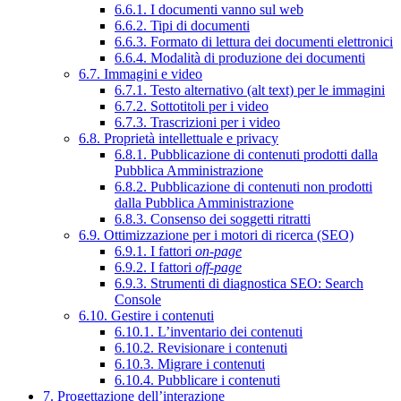
6.6.1. I documenti vanno sul web
6.6.2. Tipi di documenti
6.6.3. Formato di lettura dei documenti elettronici
6.6.4. Modalità di produzione dei documenti
6.7. Immagini e video
6.7.1. Testo alternativo (alt text) per le immagini
6.7.2. Sottotitoli per i video
6.7.3. Trascrizioni per i video
6.8. Proprietà intellettuale e privacy
6.8.1. Pubblicazione di contenuti prodotti dalla
Pubblica Amministrazione
6.8.2. Pubblicazione di contenuti non prodotti
dalla Pubblica Amministrazione
6.8.3. Consenso dei soggetti ritratti
6.9. Ottimizzazione per i motori di ricerca (SEO)
6.9.1. I fattori
on-page
6.9.2. I fattori
off-page
6.9.3. Strumenti di diagnostica SEO: Search
Console
6.10. Gestire i contenuti
6.10.1. L’inventario dei contenuti
6.10.2. Revisionare i contenuti
6.10.3. Migrare i contenuti
6.10.4. Pubblicare i contenuti
7. Progettazione dell’interazione