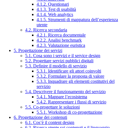
4.1.2. Questionari
4.1.3. Test di usabilità
4.1.4. Web analytics
4.1.5. Strumenti di mappatura dell’esperienza
utente
4.2. Ricerca secondaria
4.2.1. Ricerca documentale
4.2.2. Analisi benchmark
4.2.3. Valutazione euristica
5. Progettazione dei servizi
5.1. Cosa sono i servizi e il service design
5.2. Progettare servizi pubblici digitali
5.3. Definire il modello di servizio
5.3.1. Identificare gli attori coinvolti
5.3.2. Formulare la proposta di valore
5.3.3. Inquadrare gli elementi costitutivi del
servizio
5.4. Descrivere il funzionamento del servizio
5.4.1. Mappare l’ecosistema
5.4.2. Rappresentare i flussi di servizio
5.5. Co-progettare le soluzioni
5.5.1. Workshop di co-progettazione
6. Progettazione dei contenuti
6.1. Cos’è il content design
6.2. Ricerca utente sui contenuti e il linguaggio