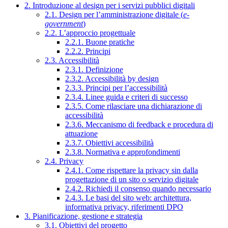
2. Introduzione al design per i servizi pubblici digitali
2.1. Design per l’amministrazione digitale (
e-
government
)
2.2. L’approccio progettuale
2.2.1. Buone pratiche
2.2.2. Principi
2.3. Accessibilità
2.3.1. Definizione
2.3.2. Accessibilità by design
2.3.3. Principi per l’accessibilità
2.3.4. Linee guida e criteri di successo
2.3.5. Come rilasciare una dichiarazione di
accessibilità
2.3.6. Meccanismo di feedback e procedura di
attuazione
2.3.7. Obiettivi accessibilità
2.3.8. Normativa e approfondimenti
2.4. Privacy
2.4.1. Come rispettare la privacy sin dalla
progettazione di un sito o servizio digitale
2.4.2. Richiedi il consenso quando necessario
2.4.3. Le basi del sito web: architettura,
informativa privacy, riferimenti DPO
3. Pianificazione, gestione e strategia
3.1. Obiettivi del progetto