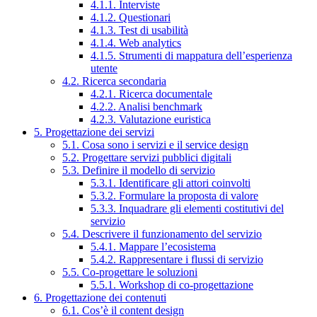
4.1.1. Interviste
4.1.2. Questionari
4.1.3. Test di usabilità
4.1.4. Web analytics
4.1.5. Strumenti di mappatura dell’esperienza
utente
4.2. Ricerca secondaria
4.2.1. Ricerca documentale
4.2.2. Analisi benchmark
4.2.3. Valutazione euristica
5. Progettazione dei servizi
5.1. Cosa sono i servizi e il service design
5.2. Progettare servizi pubblici digitali
5.3. Definire il modello di servizio
5.3.1. Identificare gli attori coinvolti
5.3.2. Formulare la proposta di valore
5.3.3. Inquadrare gli elementi costitutivi del
servizio
5.4. Descrivere il funzionamento del servizio
5.4.1. Mappare l’ecosistema
5.4.2. Rappresentare i flussi di servizio
5.5. Co-progettare le soluzioni
5.5.1. Workshop di co-progettazione
6. Progettazione dei contenuti
6.1. Cos’è il content design