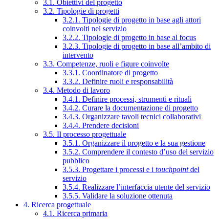
3.1. Obiettivi del progetto
3.2. Tipologie di progetti
3.2.1. Tipologie di progetto in base agli attori
coinvolti nel servizio
3.2.2. Tipologie di progetto in base al focus
3.2.3. Tipologie di progetto in base all’ambito di
intervento
3.3. Competenze, ruoli e figure coinvolte
3.3.1. Coordinatore di progetto
3.3.2. Definire ruoli e responsabilità
3.4. Metodo di lavoro
3.4.1. Definire processi, strumenti e rituali
3.4.2. Curare la documentazione di progetto
3.4.3. Organizzare tavoli tecnici collaborativi
3.4.4. Prendere decisioni
3.5. Il processo progettuale
3.5.1. Organizzare il progetto e la sua gestione
3.5.2. Comprendere il contesto d’uso del servizio
pubblico
3.5.3. Progettare i processi e i
touchpoint
del
servizio
3.5.4. Realizzare l’interfaccia utente del servizio
3.5.5. Validare la soluzione ottenuta
4. Ricerca progettuale
4.1. Ricerca primaria