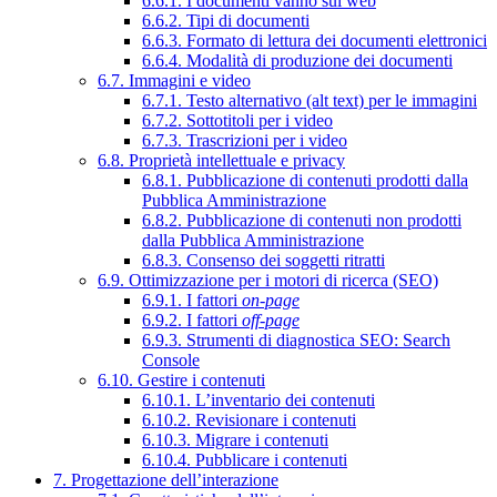
6.6.1. I documenti vanno sul web
6.6.2. Tipi di documenti
6.6.3. Formato di lettura dei documenti elettronici
6.6.4. Modalità di produzione dei documenti
6.7. Immagini e video
6.7.1. Testo alternativo (alt text) per le immagini
6.7.2. Sottotitoli per i video
6.7.3. Trascrizioni per i video
6.8. Proprietà intellettuale e privacy
6.8.1. Pubblicazione di contenuti prodotti dalla
Pubblica Amministrazione
6.8.2. Pubblicazione di contenuti non prodotti
dalla Pubblica Amministrazione
6.8.3. Consenso dei soggetti ritratti
6.9. Ottimizzazione per i motori di ricerca (SEO)
6.9.1. I fattori
on-page
6.9.2. I fattori
off-page
6.9.3. Strumenti di diagnostica SEO: Search
Console
6.10. Gestire i contenuti
6.10.1. L’inventario dei contenuti
6.10.2. Revisionare i contenuti
6.10.3. Migrare i contenuti
6.10.4. Pubblicare i contenuti
7. Progettazione dell’interazione