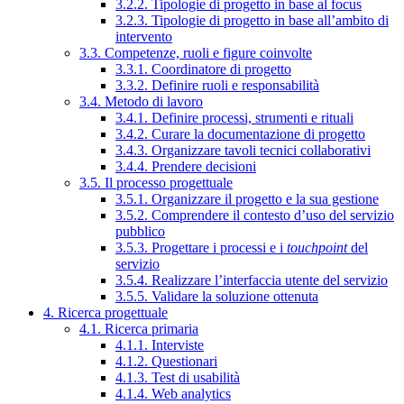
3.2.2. Tipologie di progetto in base al focus
3.2.3. Tipologie di progetto in base all’ambito di
intervento
3.3. Competenze, ruoli e figure coinvolte
3.3.1. Coordinatore di progetto
3.3.2. Definire ruoli e responsabilità
3.4. Metodo di lavoro
3.4.1. Definire processi, strumenti e rituali
3.4.2. Curare la documentazione di progetto
3.4.3. Organizzare tavoli tecnici collaborativi
3.4.4. Prendere decisioni
3.5. Il processo progettuale
3.5.1. Organizzare il progetto e la sua gestione
3.5.2. Comprendere il contesto d’uso del servizio
pubblico
3.5.3. Progettare i processi e i
touchpoint
del
servizio
3.5.4. Realizzare l’interfaccia utente del servizio
3.5.5. Validare la soluzione ottenuta
4. Ricerca progettuale
4.1. Ricerca primaria
4.1.1. Interviste
4.1.2. Questionari
4.1.3. Test di usabilità
4.1.4. Web analytics