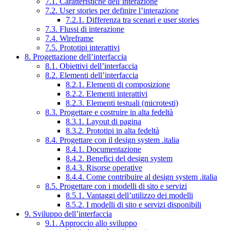
7.1. Caratteristiche dell’interazione
7.2. User stories per definire l’interazione
7.2.1. Differenza tra scenari e user stories
7.3. Flussi di interazione
7.4. Wireframe
7.5. Prototipi interattivi
8. Progettazione dell’interfaccia
8.1. Obiettivi dell’interfaccia
8.2. Elementi dell’interfaccia
8.2.1. Elementi di composizione
8.2.2. Elementi interattivi
8.2.3. Elementi testuali (microtesti)
8.3. Progettare e costruire in alta fedeltà
8.3.1. Layout di pagina
8.3.2. Prototipi in alta fedeltà
8.4. Progettare con il design system .italia
8.4.1. Documentazione
8.4.2. Benefici del design system
8.4.3. Risorse operative
8.4.4. Come contribuire al design system .italia
8.5. Progettare con i modelli di sito e servizi
8.5.1. Vantaggi dell’utilizzo dei modelli
8.5.2. I modelli di sito e servizi disponibili
9. Sviluppo dell’interfaccia
9.1. Approccio allo sviluppo