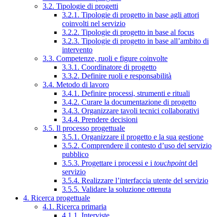
3.2. Tipologie di progetti
3.2.1. Tipologie di progetto in base agli attori
coinvolti nel servizio
3.2.2. Tipologie di progetto in base al focus
3.2.3. Tipologie di progetto in base all’ambito di
intervento
3.3. Competenze, ruoli e figure coinvolte
3.3.1. Coordinatore di progetto
3.3.2. Definire ruoli e responsabilità
3.4. Metodo di lavoro
3.4.1. Definire processi, strumenti e rituali
3.4.2. Curare la documentazione di progetto
3.4.3. Organizzare tavoli tecnici collaborativi
3.4.4. Prendere decisioni
3.5. Il processo progettuale
3.5.1. Organizzare il progetto e la sua gestione
3.5.2. Comprendere il contesto d’uso del servizio
pubblico
3.5.3. Progettare i processi e i
touchpoint
del
servizio
3.5.4. Realizzare l’interfaccia utente del servizio
3.5.5. Validare la soluzione ottenuta
4. Ricerca progettuale
4.1. Ricerca primaria
4.1.1. Interviste