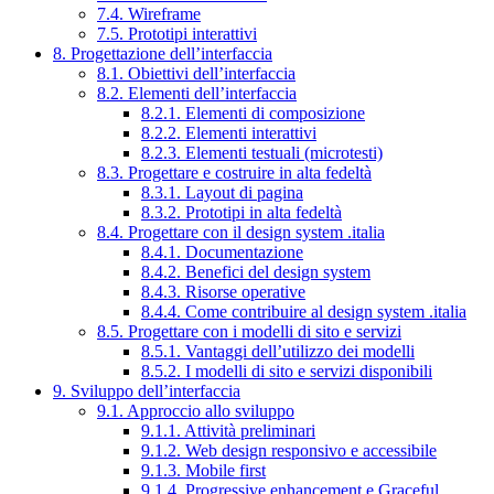
7.4. Wireframe
7.5. Prototipi interattivi
8. Progettazione dell’interfaccia
8.1. Obiettivi dell’interfaccia
8.2. Elementi dell’interfaccia
8.2.1. Elementi di composizione
8.2.2. Elementi interattivi
8.2.3. Elementi testuali (microtesti)
8.3. Progettare e costruire in alta fedeltà
8.3.1. Layout di pagina
8.3.2. Prototipi in alta fedeltà
8.4. Progettare con il design system .italia
8.4.1. Documentazione
8.4.2. Benefici del design system
8.4.3. Risorse operative
8.4.4. Come contribuire al design system .italia
8.5. Progettare con i modelli di sito e servizi
8.5.1. Vantaggi dell’utilizzo dei modelli
8.5.2. I modelli di sito e servizi disponibili
9. Sviluppo dell’interfaccia
9.1. Approccio allo sviluppo
9.1.1. Attività preliminari
9.1.2. Web design responsivo e accessibile
9.1.3. Mobile first
9.1.4. Progressive enhancement e Graceful