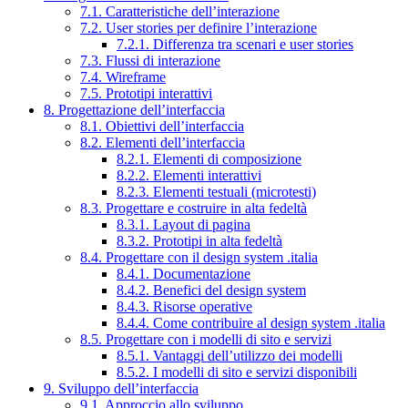
7.1. Caratteristiche dell’interazione
7.2. User stories per definire l’interazione
7.2.1. Differenza tra scenari e user stories
7.3. Flussi di interazione
7.4. Wireframe
7.5. Prototipi interattivi
8. Progettazione dell’interfaccia
8.1. Obiettivi dell’interfaccia
8.2. Elementi dell’interfaccia
8.2.1. Elementi di composizione
8.2.2. Elementi interattivi
8.2.3. Elementi testuali (microtesti)
8.3. Progettare e costruire in alta fedeltà
8.3.1. Layout di pagina
8.3.2. Prototipi in alta fedeltà
8.4. Progettare con il design system .italia
8.4.1. Documentazione
8.4.2. Benefici del design system
8.4.3. Risorse operative
8.4.4. Come contribuire al design system .italia
8.5. Progettare con i modelli di sito e servizi
8.5.1. Vantaggi dell’utilizzo dei modelli
8.5.2. I modelli di sito e servizi disponibili
9. Sviluppo dell’interfaccia
9.1. Approccio allo sviluppo