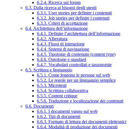
6.2.4. Ricerca sui forum
6.3. Dalla ricerca ai bisogni degli utenti
6.3.1. User stories per definire i contenuti
6.3.2. Job stories per definire i contenuti
6.3.3. Criteri di accettazione
6.4. Architettura dell’informazione
6.4.1. Definire l’architettura dell’informazione
6.4.2. Alberatura
6.4.3. Flussi di interazione
6.4.4. Sistemi di navigazione
6.4.5. Tipologie di contenuto (content type)
6.4.6. Ontologie e standard
6.4.7. Vocabolari controllati e tassonomie
6.5. Scrittura e linguaggio
6.5.1. Come leggono le persone sul web
6.5.2. Le regole per un linguaggio semplice
6.5.3. Microtesti
6.5.4. Scrittura collaborativa
6.5.5. Content critique
6.5.6. Traduzione e localizzazione dei contenuti
6.6. Documenti
6.6.1. I documenti vanno sul web
6.6.2. Tipi di documenti
6.6.3. Formato di lettura dei documenti elettronici
6.6.4. Modalità di produzione dei documenti