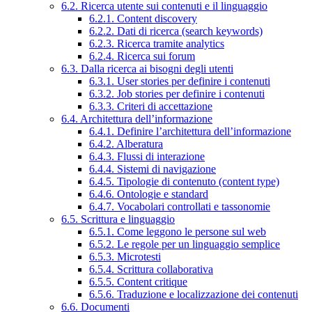
6.2. Ricerca utente sui contenuti e il linguaggio
6.2.1. Content discovery
6.2.2. Dati di ricerca (search keywords)
6.2.3. Ricerca tramite analytics
6.2.4. Ricerca sui forum
6.3. Dalla ricerca ai bisogni degli utenti
6.3.1. User stories per definire i contenuti
6.3.2. Job stories per definire i contenuti
6.3.3. Criteri di accettazione
6.4. Architettura dell’informazione
6.4.1. Definire l’architettura dell’informazione
6.4.2. Alberatura
6.4.3. Flussi di interazione
6.4.4. Sistemi di navigazione
6.4.5. Tipologie di contenuto (content type)
6.4.6. Ontologie e standard
6.4.7. Vocabolari controllati e tassonomie
6.5. Scrittura e linguaggio
6.5.1. Come leggono le persone sul web
6.5.2. Le regole per un linguaggio semplice
6.5.3. Microtesti
6.5.4. Scrittura collaborativa
6.5.5. Content critique
6.5.6. Traduzione e localizzazione dei contenuti
6.6. Documenti