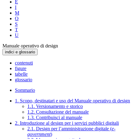
E
I
M
O
S
T
U
Manuale operativo di design
indici e glossario
contenuti
figure
tabelle
glossario
Sommario
1. Scopo, destinatari e uso del Manuale operativo di design
1.1. Versionamento e storico
1.2. Consultazione del manuale
1.3. Contribuisci al manuale
2. Introduzione al design per i servizi pubblici digitali
2.1. Design per l’amministrazione digitale (
e-
government
)