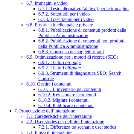
6.7. Immagini e video
6.7.1. Testo alternativo (alt text) per le immagini
6.7.2. Sottotitoli per i video
6.7.3. Trascrizioni per i video
6.8. Proprietà intellettuale e privacy
6.8.1. Pubblicazione di contenuti prodotti dalla
Pubblica Amministrazione
6.8.2. Pubblicazione di contenuti non prodotti
dalla Pubblica Amministrazione
6.8.3. Consenso dei soggetti ritratti
6.9. Ottimizzazione per i motori di ricerca (SEO)
6.9.1. I fattori
on-page
6.9.2. I fattori
off-page
6.9.3. Strumenti di diagnostica SEO: Search
Console
6.10. Gestire i contenuti
6.10.1. L’inventario dei contenuti
6.10.2. Revisionare i contenuti
6.10.3. Migrare i contenuti
6.10.4. Pubblicare i contenuti
7. Progettazione dell’interazione
7.1. Caratteristiche dell’interazione
7.2. User stories per definire l’interazione
7.2.1. Differenza tra scenari e user stories
7.3. Flussi di interazione