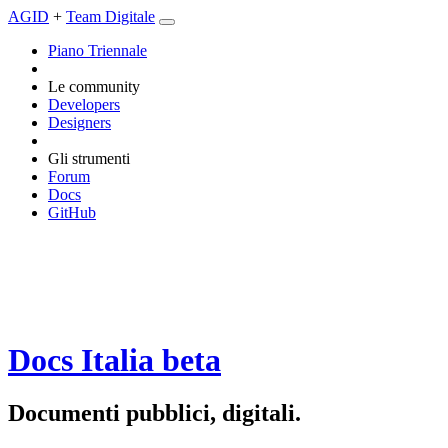
AGID
+
Team Digitale
Piano Triennale
Le community
Developers
Designers
Gli strumenti
Forum
Docs
GitHub
Docs Italia
beta
Documenti pubblici, digitali.