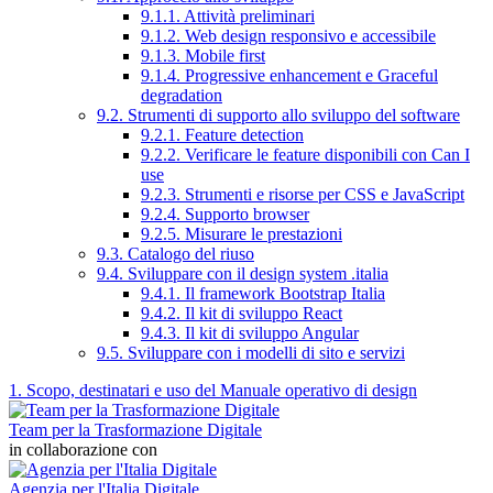
9.1.1. Attività preliminari
9.1.2. Web design responsivo e accessibile
9.1.3. Mobile first
9.1.4. Progressive enhancement e Graceful
degradation
9.2. Strumenti di supporto allo sviluppo del software
9.2.1. Feature detection
9.2.2. Verificare le feature disponibili con Can I
use
9.2.3. Strumenti e risorse per CSS e JavaScript
9.2.4. Supporto browser
9.2.5. Misurare le prestazioni
9.3. Catalogo del riuso
9.4. Sviluppare con il design system .italia
9.4.1. Il framework Bootstrap Italia
9.4.2. Il kit di sviluppo React
9.4.3. Il kit di sviluppo Angular
9.5. Sviluppare con i modelli di sito e servizi
1. Scopo, destinatari e uso del Manuale operativo di design
Team per la Trasformazione Digitale
in collaborazione con
Agenzia per l'Italia Digitale