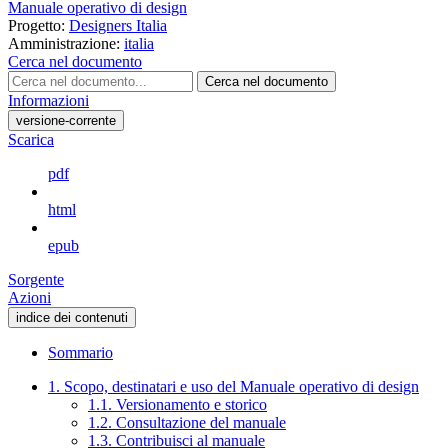
Manuale operativo di design
Progetto:
Designers Italia
Amministrazione:
italia
Cerca nel documento
Cerca nel documento
Informazioni
versione-corrente
Scarica
pdf
html
epub
Sorgente
Azioni
indice dei contenuti
Sommario
1. Scopo, destinatari e uso del Manuale operativo di design
1.1. Versionamento e storico
1.2. Consultazione del manuale
1.3. Contribuisci al manuale