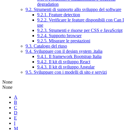
degradation
9.2. Strumenti di supporto allo sviluppo del software
9.2.1. Feature detection
9.2.2. Verificare le feature disponibili con Can I
use
9.2.3. Strumenti e risorse per CSS e JavaScript
9.2.4. Supporto browser
9.2.5. Misurare le prestazioni
9.3. Catalogo del riuso
9.4. Sviluppare con il design system .italia
9.4.1. Il framework Bootstrap Italia
9.4.2. Il kit di sviluppo React
9.4.3. Il kit di sviluppo Angular
9.5. Sviluppare con i modelli di sito e servizi
None
None
A
B
C
D
E
I
M