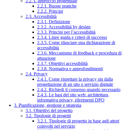
2.2. L’approccio progettuale
2.2.1. Buone pratiche
2.2.2. Principi
2.3. Accessibilità
2.3.1. Definizione
2.3.2. Accessibilità by design
2.3.3. Principi per l’accessibilità
2.3.4. Linee guida e criteri di successo
2.3.5. Come rilasciare una dichiarazione di
accessibilità
2.3.6. Meccanismo di feedback e procedura di
attuazione
2.3.7. Obiettivi accessibilità
2.3.8. Normativa e approfondimenti
2.4. Privacy
2.4.1. Come rispettare la privacy sin dalla
progettazione di un sito o servizio digitale
2.4.2. Richiedi il consenso quando necessario
2.4.3. Le basi del sito web: architettura,
informativa privacy, riferimenti DPO
3. Pianificazione, gestione e strategia
3.1. Obiettivi del progetto
3.2. Tipologie di progetti
3.2.1. Tipologie di progetto in base agli attori
coinvolti nel servizio