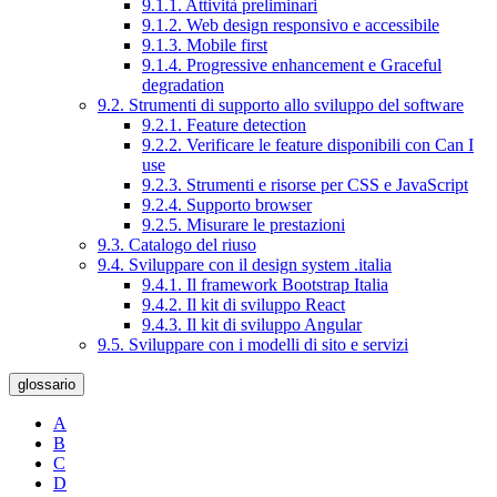
9.1.1. Attività preliminari
9.1.2. Web design responsivo e accessibile
9.1.3. Mobile first
9.1.4. Progressive enhancement e Graceful
degradation
9.2. Strumenti di supporto allo sviluppo del software
9.2.1. Feature detection
9.2.2. Verificare le feature disponibili con Can I
use
9.2.3. Strumenti e risorse per CSS e JavaScript
9.2.4. Supporto browser
9.2.5. Misurare le prestazioni
9.3. Catalogo del riuso
9.4. Sviluppare con il design system .italia
9.4.1. Il framework Bootstrap Italia
9.4.2. Il kit di sviluppo React
9.4.3. Il kit di sviluppo Angular
9.5. Sviluppare con i modelli di sito e servizi
glossario
A
B
C
D