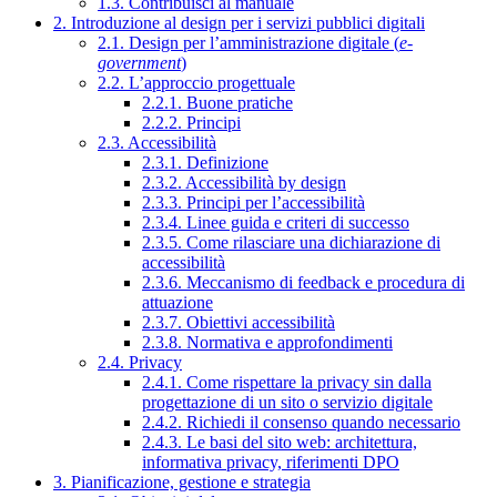
1.3. Contribuisci al manuale
2. Introduzione al design per i servizi pubblici digitali
2.1. Design per l’amministrazione digitale (
e-
government
)
2.2. L’approccio progettuale
2.2.1. Buone pratiche
2.2.2. Principi
2.3. Accessibilità
2.3.1. Definizione
2.3.2. Accessibilità by design
2.3.3. Principi per l’accessibilità
2.3.4. Linee guida e criteri di successo
2.3.5. Come rilasciare una dichiarazione di
accessibilità
2.3.6. Meccanismo di feedback e procedura di
attuazione
2.3.7. Obiettivi accessibilità
2.3.8. Normativa e approfondimenti
2.4. Privacy
2.4.1. Come rispettare la privacy sin dalla
progettazione di un sito o servizio digitale
2.4.2. Richiedi il consenso quando necessario
2.4.3. Le basi del sito web: architettura,
informativa privacy, riferimenti DPO
3. Pianificazione, gestione e strategia